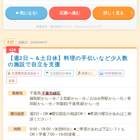
気になる!
応募へ進む
詳しく見る
派遣会社
株式会社バイトレ（キャムコムグループ）
未読
掲載日
2026/08/07
NEW
【週2日～＆土日休】料理の手伝いなど少人数
の施設で自立を支援
交通費別途支給あり
土日祝日が休み
残業なし
WEB登録OK
派遣
千葉県
千葉市緑区
勤務地
鎌取駅から---分／土気駅から---分／おゆみ野駅から---分／誉
田駅から---分／学園前(千葉県)駅から---分
週2日～OK ■曜日固定の相談OK！ ■希望の曜日があればご相
曜日頻度
談ください！
9:00～18:00（休憩60分）■ご希望があれば下記シフトも
時間
OK！早番 7:00～16:00遅番 …