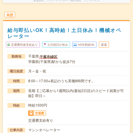
派遣会社
マンパワーグループ株式会社 ケアサービス
未読
給与即払いOK！高時給！土日休み！機械オペ
レーター
交通費別途支給あり
土日祝日が休み
WEB登録OK
派遣
千葉県
千葉市緑区
勤務地
学園前(千葉県)駅から徒歩7分
月～金・祝
曜日頻度
8:00～17:00※表記のうち実働8時間です。
時間
長期【ご応募から1週間以内(最短2日目)のスピード就業が可
期間
能】即日～
時給1500円
時給
交通費
交通費支給有り
マシンオペレーター
仕事内容