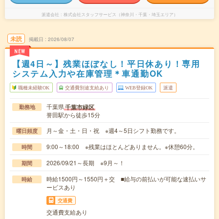
派遣会社
株式会社スタッフサービス（神奈川・千葉・埼玉エリア）
未読
掲載日
2026/08/07
NEW
【週4日～】残業ほぼなし！平日休あり！専用
システム入力や在庫管理＊車通勤OK
職種未経験OK
交通費別途支給あり
WEB登録OK
派遣
千葉県
千葉市緑区
勤務地
誉田駅から徒歩15分
月～金・土・日・祝 ※週4～5日シフト勤務です。
曜日頻度
9:00～18:00 ※残業はほとんどありません。※休憩60分。
時間
2026/09/21～長期 ※9月～！
期間
時給1500円～1550円＋交 ■給与の前払いが可能な速払いサ
時給
ービスあり
交通費
交通費支給あり