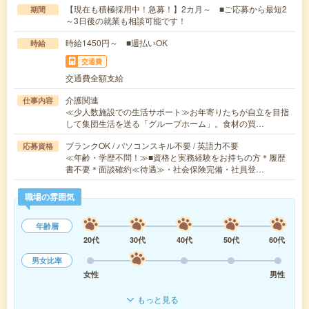
【現在も積極採用中！急募！】2カ月～ ■ご応募から最短2
期間
～3日後の就業も相談可能です！
時給1450円～ ■週払いOK
時給
交通費
交通費全額支給
介護関連
仕事内容
≪少人数施設での生活サポート≫お年寄りたちが自立を目指
して集団生活を送る「グループホーム」。食材の買…
ブランクOK / パソコンスキル不要 / 英語力不要
応募資格
≪年齢・学歴不問！≫■資格と実務経験をお持ちの方＊履歴
書不要＊面談確約≪待遇≫・社会保険完備・社員登…
職場の雰囲気
年齢層
20代
30代
40代
50代
60代
男女比率
女性
男性
もっと見る