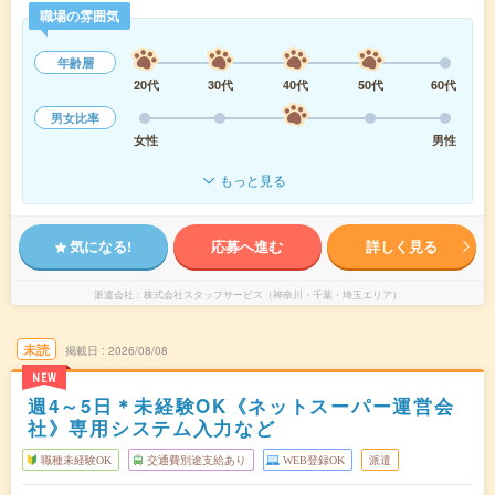
職場の雰囲気
年齢層
20代
30代
40代
50代
60代
男女比率
女性
男性
もっと見る
気になる!
応募へ進む
詳しく見る
派遣会社
株式会社スタッフサービス（神奈川・千葉・埼玉エリア）
未読
掲載日
2026/08/08
NEW
週4～5日＊未経験OK《ネットスーパー運営会
社》専用システム入力など
職種未経験OK
交通費別途支給あり
WEB登録OK
派遣