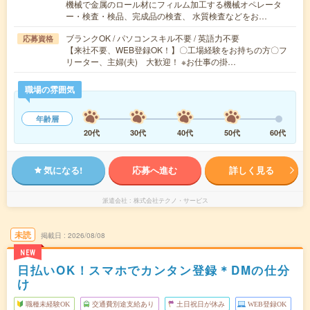
機械で金属のロール材にフィルム加工する機械オペレータ
ー・検査・検品、完成品の検査、 水質検査などをお…
ブランクOK / パソコンスキル不要 / 英語力不要
応募資格
【来社不要、WEB登録OK！】〇工場経験をお持ちの方〇フ
リーター、主婦(夫) 大歓迎！ ※お仕事の掛…
職場の雰囲気
年齢層
20代
30代
40代
50代
60代
気になる!
応募へ進む
詳しく見る
派遣会社
株式会社テクノ・サービス
未読
掲載日
2026/08/08
NEW
日払いOK！スマホでカンタン登録＊DMの仕分
け
職種未経験OK
交通費別途支給あり
土日祝日が休み
WEB登録OK