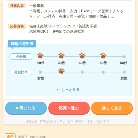
一般事務
仕事内容
＊専用システムの操作・入力｜Excelデータ更新｜チャッ
ト・メール対応｜在庫管理・確認・棚卸・検品｜…
職種未経験OK / ブランクOK / 英語力不要
応募資格
未経験OK！ #初めての派遣歓迎
職場の雰囲気
年齢層
20代
30代
40代
50代
60代
男女比率
女性
男性
もっと見る
気になる!
応募へ進む
詳しく見る
派遣会社
株式会社スタッフサービス（神奈川・千葉・埼玉エリア）
未読
掲載日
2026/08/07