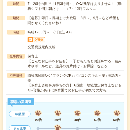
7～20時の間で「1日3時間～」OK♪残業はありません！【勤
時間
務シフト例】朝だけ ：7～12時フルタ…
【急募】即日～長期まで大歓迎！ 8月～、9月～など希望も
期間
聞かせてくださいね！
時給1700円～ ◇日払いOK
時給
交通費
交通費規定内支給
保育士
仕事内容
【こんなお仕事をお任せ】・子どもたちとお話をする・積み
木やボールなど、遊具のお片付け・お掃除…などを…
職種未経験OK / ブランクOK / パソコンスキル不要 / 英語力不
応募資格
要
【保育士資格をお持ちの方】★国家・地域限定保育士なども
可※資格があれば保育園でのお仕事が初めての方も…
職場の雰囲気
年齢層
20代
30代
40代
50代
60代
男女比率