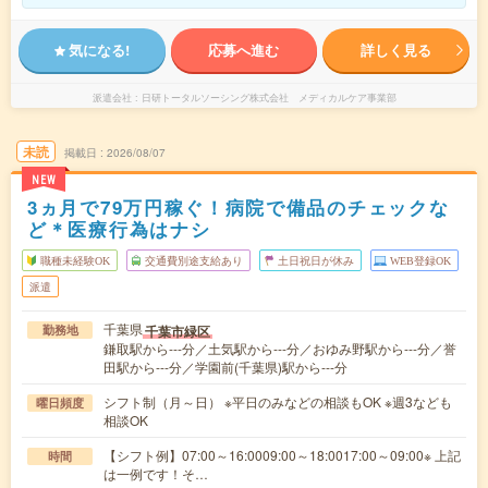
気になる!
応募へ進む
詳しく見る
派遣会社
日研トータルソーシング株式会社 メディカルケア事業部
未読
掲載日
2026/08/07
NEW
3ヵ月で79万円稼ぐ！病院で備品のチェックな
ど＊医療行為はナシ
職種未経験OK
交通費別途支給あり
土日祝日が休み
WEB登録OK
派遣
千葉県
千葉市緑区
勤務地
鎌取駅から---分／土気駅から---分／おゆみ野駅から---分／誉
田駅から---分／学園前(千葉県)駅から---分
シフト制（月～日） ※平日のみなどの相談もOK ※週3なども
曜日頻度
相談OK
【シフト例】07:00～16:0009:00～18:0017:00～09:00※ 上記
時間
は一例です！そ…