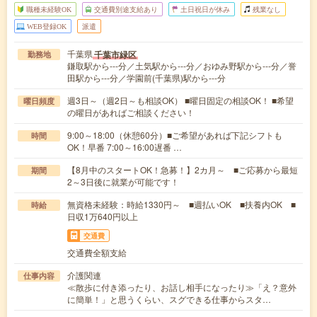
職種未経験OK
交通費別途支給あり
土日祝日が休み
残業なし
WEB登録OK
派遣
千葉県
千葉市緑区
勤務地
鎌取駅から---分／土気駅から---分／おゆみ野駅から---分／誉
田駅から---分／学園前(千葉県)駅から---分
週3日～（週2日～も相談OK） ■曜日固定の相談OK！ ■希望
曜日頻度
の曜日があればご相談ください！
9:00～18:00（休憩60分）■ご希望があれば下記シフトも
時間
OK！早番 7:00～16:00遅番 …
【8月中のスタートOK！急募！】2カ月～ ■ご応募から最短
期間
2～3日後に就業が可能です！
無資格未経験：時給1330円～ ■週払いOK ■扶養内OK ■
時給
日収1万640円以上
交通費
交通費全額支給
介護関連
仕事内容
≪散歩に付き添ったり、お話し相手になったり≫「え？意外
に簡単！」と思うくらい、スグできる仕事からスタ…