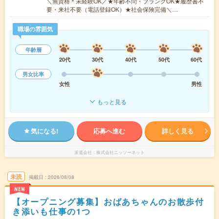
＼無資格＊未経験OK／★年齢不問・ブランクOK★履歴書不
要・来社不要（電話登録OK）★社会保険完備＼…
職場の雰囲気
年齢層
20代
30代
40代
50代
60代
男女比率
女性
男性
もっと見る
気になる!
応募へ進む
詳しく見る
派遣会社
株式会社ニッソーネット
未読
掲載日
2026/08/08
NEW
【オープニング募集】おばあちゃんのお散歩付
き添いも仕事の1つ