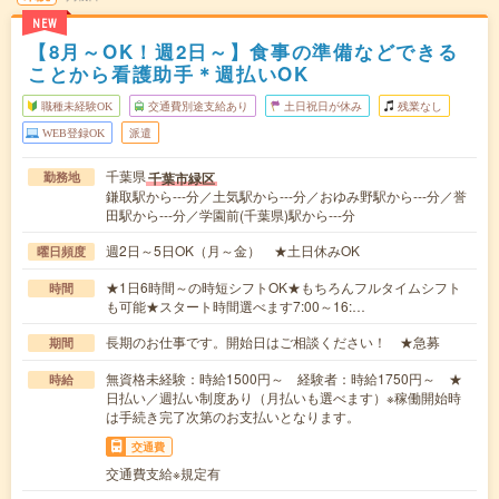
NEW
【8月～OK！週2日～】食事の準備などできる
ことから看護助手＊週払いOK
職種未経験OK
交通費別途支給あり
土日祝日が休み
残業なし
WEB登録OK
派遣
千葉県
千葉市緑区
勤務地
鎌取駅から---分／土気駅から---分／おゆみ野駅から---分／誉
田駅から---分／学園前(千葉県)駅から---分
週2日～5日OK（月～金） ★土日休みOK
曜日頻度
★1日6時間～の時短シフトOK★もちろんフルタイムシフト
時間
も可能★スタート時間選べます7:00～16:…
長期のお仕事です。開始日はご相談ください！ ★急募
期間
無資格未経験：時給1500円～ 経験者：時給1750円～ ★
時給
日払い／週払い制度あり（月払いも選べます）※稼働開始時
は手続き完了次第のお支払いとなります。
交通費
交通費支給※規定有