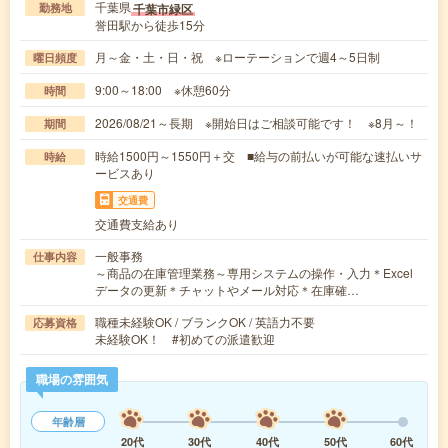
千葉県
千葉市緑区
勤務地
誉田駅から徒歩15分
月～金・土・日・祝 ※ローテーションで週4～5日制
曜日頻度
9:00～18:00 ※休憩60分
時間
2026/08/21～長期 ※開始日はご相談可能です！ ※8月～！
期間
時給1500円～1550円＋交 ■給与の前払いが可能な速払いサ
時給
ービスあり
交通費
交通費支給あり
一般事務
仕事内容
～商品の在庫管理業務～専用システムの操作・入力＊Excel
データの更新＊チャットやメール対応＊在庫確…
職種未経験OK / ブランクOK / 英語力不要
応募資格
未経験OK！ #初めての派遣歓迎
職場の雰囲気
年齢層
20代
30代
40代
50代
60代