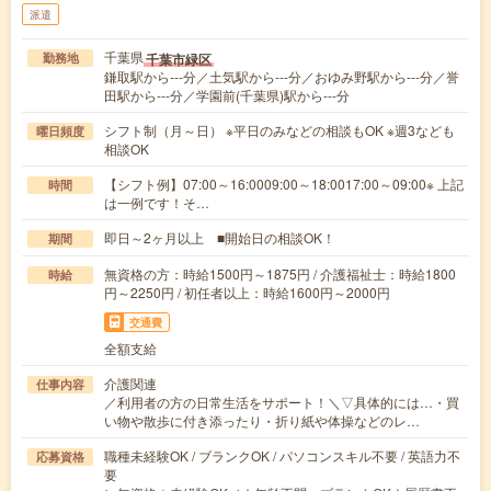
派遣
千葉県
千葉市緑区
勤務地
鎌取駅から---分／土気駅から---分／おゆみ野駅から---分／誉
田駅から---分／学園前(千葉県)駅から---分
シフト制（月～日） ※平日のみなどの相談もOK ※週3なども
曜日頻度
相談OK
【シフト例】07:00～16:0009:00～18:0017:00～09:00※ 上記
時間
は一例です！そ…
即日～2ヶ月以上 ■開始日の相談OK！
期間
無資格の方：時給1500円～1875円 / 介護福祉士：時給1800
時給
円～2250円 / 初任者以上：時給1600円～2000円
交通費
全額支給
介護関連
仕事内容
／利用者の方の日常生活をサポート！＼▽具体的には…・買
い物や散歩に付き添ったり・折り紙や体操などのレ…
職種未経験OK / ブランクOK / パソコンスキル不要 / 英語力不
応募資格
要