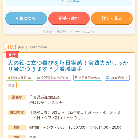
気になる!
応募へ進む
詳しく見る
派遣会社
株式会社マイワーク（シニア）
未読
掲載日
2026/08/08
NEW
人の役に立つ喜びを毎日実感！実践力がしっか
り身につきます＊／看護助手
職種未経験OK
交通費別途支給あり
土日祝日が休み
WEB登録OK
派遣
千葉県
千葉市緑区
勤務地
鎌取駅からバス15分
【勤務日数】週3日～ 【勤務曜日】月・火・水・木・金・
曜日頻度
土・日・シフト制（土日休み可）
6時間～▼シフト9:00～16:007:00～17:0011:00～20:00
時間
長期
期間