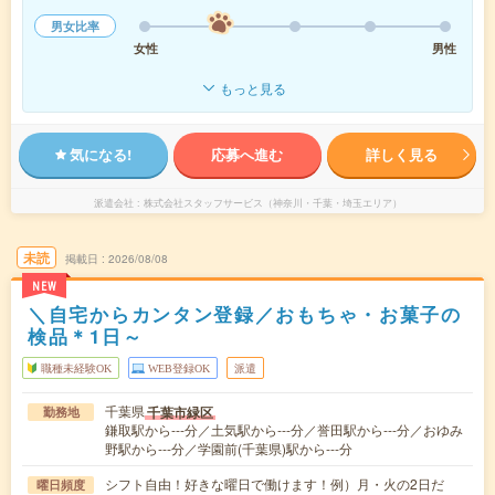
男女比率
女性
男性
もっと見る
気になる!
応募へ進む
詳しく見る
派遣会社
株式会社スタッフサービス（神奈川・千葉・埼玉エリア）
未読
掲載日
2026/08/08
NEW
＼自宅からカンタン登録／おもちゃ・お菓子の
検品＊1日～
職種未経験OK
WEB登録OK
派遣
千葉県
千葉市緑区
勤務地
鎌取駅から---分／土気駅から---分／誉田駅から---分／おゆみ
野駅から---分／学園前(千葉県)駅から---分
シフト自由！好きな曜日で働けます！例）月・火の2日だ
曜日頻度