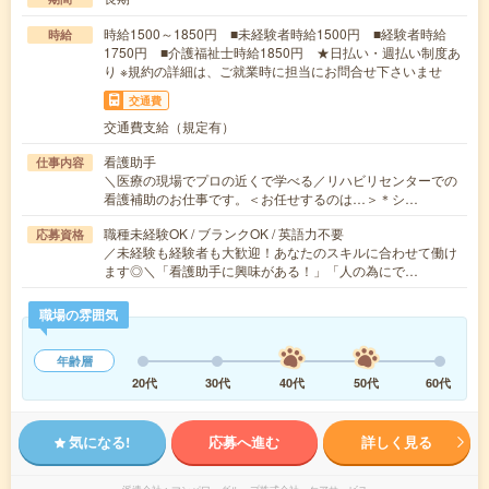
時給1500～1850円 ■未経験者時給1500円 ■経験者時給
時給
1750円 ■介護福祉士時給1850円 ★日払い・週払い制度あ
り ※規約の詳細は、ご就業時に担当にお問合せ下さいませ
交通費
交通費支給（規定有）
看護助手
仕事内容
＼医療の現場でプロの近くで学べる／リハビリセンターでの
看護補助のお仕事です。＜お任せするのは…＞＊シ…
職種未経験OK / ブランクOK / 英語力不要
応募資格
／未経験も経験者も大歓迎！あなたのスキルに合わせて働け
ます◎＼「看護助手に興味がある！」「人の為にで…
職場の雰囲気
年齢層
20代
30代
40代
50代
60代
気になる!
応募へ進む
詳しく見る