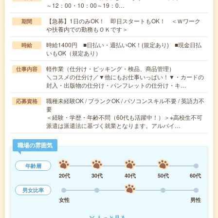
～12：00・10：00～19：0…
【急募】1日のみOK！ 即日スタートもOK！ ＜Ｗワーク
期間
や扶養内での勤務もＯＫです＞
時給1400円 ■日払い・週払いOK！(規定あり) ■現金日払
時給
いもOK（規定あり）
軽作業（仕分け・ピッキング・検品、商品管理）
仕事内容
＼コスメの仕分け／▼他にもお仕事いっぱい！▼・カードの
封入・出版物の仕分け・パンフレットの仕分け・キ…
職種未経験OK / ブランクOK / パソコンスキル不要 / 英語力不
応募資格
要
＜経験・学歴・年齢不問（60代も活躍中！）＞※高校生不可
派遣は派遣法に基づく就業となります。アルバイ…
職場の雰囲気
年齢層
20代
30代
40代
50代
60代
男女比率
女性
男性
もっと見る