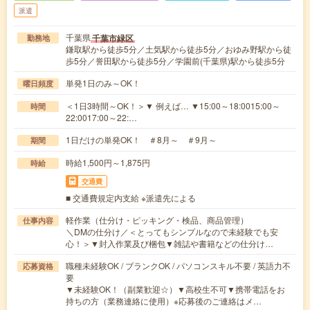
派遣
千葉県
千葉市緑区
勤務地
鎌取駅から徒歩5分／土気駅から徒歩5分／おゆみ野駅から徒
歩5分／誉田駅から徒歩5分／学園前(千葉県)駅から徒歩5分
単発1日のみ～OK！
曜日頻度
＜1日3時間～OK！＞▼ 例えば… ▼15:00～18:0015:00～
時間
22:0017:00～22:…
1日だけの単発OK！ ＃8月～ ＃9月～
期間
時給1,500円～1,875円
時給
交通費
■ 交通費規定内支給 ※派遣先による
軽作業（仕分け・ピッキング・検品、商品管理）
仕事内容
＼DMの仕分け／＜とってもシンプルなので未経験でも安
心！＞▼封入作業及び梱包▼雑誌や書籍などの仕分け…
職種未経験OK / ブランクOK / パソコンスキル不要 / 英語力不
応募資格
要
▼未経験OK！（副業歓迎☆）▼高校生不可▼携帯電話をお
持ちの方（業務連絡に使用）※応募後のご連絡はメ…