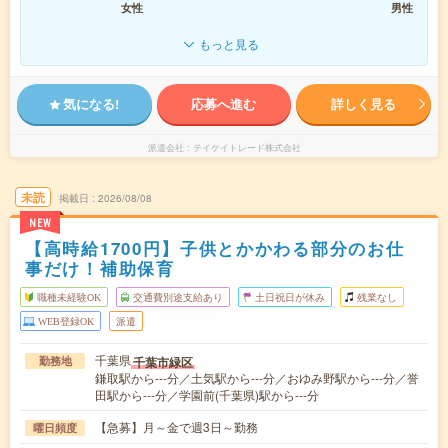
女性
男性
もっと見る
気になる!
応募へ進む
詳しく見る
派遣会社
テイケイトレード株式会社
未読
掲載日
2026/08/08
NEW
【高時給1700円】子供とかかわる部分のお仕
事だけ！補助保育
職種未経験OK
交通費別途支給あり
土日祝日が休み
残業なし
WEB登録OK
派遣
千葉県
千葉市緑区
勤務地
鎌取駅から---分／土気駅から---分／おゆみ野駅から---分／誉
田駅から---分／学園前(千葉県)駅から---分
【急募】月～金で週3日～勤務
曜日頻度