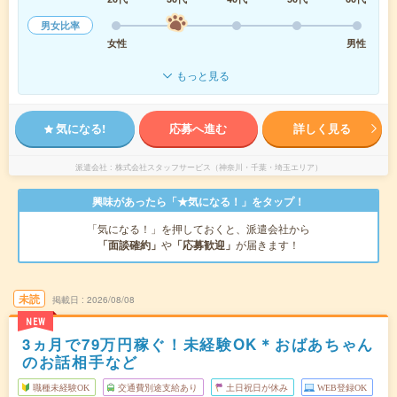
男女比率
女性
男性
もっと見る
気になる!
応募へ進む
詳しく見る
派遣会社
株式会社スタッフサービス（神奈川・千葉・埼玉エリア）
興味があったら「★気になる！」をタップ！
「気になる！」を押しておくと、派遣会社から
「面談確約」
や
「応募歓迎」
が届きます！
未読
掲載日
2026/08/08
NEW
3ヵ月で79万円稼ぐ！未経験OK＊おばあちゃん
のお話相手など
職種未経験OK
交通費別途支給あり
土日祝日が休み
WEB登録OK