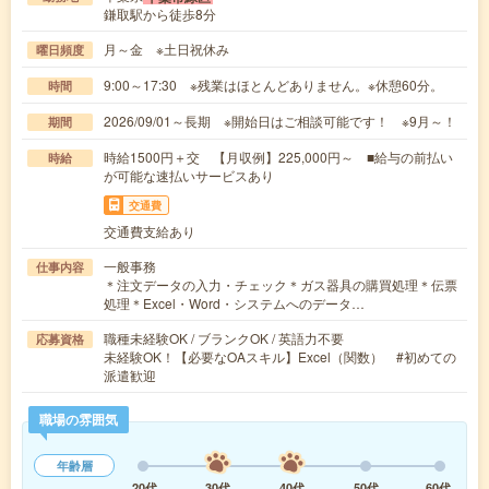
鎌取駅から徒歩8分
月～金 ※土日祝休み
曜日頻度
9:00～17:30 ※残業はほとんどありません。※休憩60分。
時間
2026/09/01～長期 ※開始日はご相談可能です！ ※9月～！
期間
時給1500円＋交 【月収例】225,000円～ ■給与の前払い
時給
が可能な速払いサービスあり
交通費
交通費支給あり
一般事務
仕事内容
＊注文データの入力・チェック＊ガス器具の購買処理＊伝票
処理＊Excel・Word・システムへのデータ…
職種未経験OK / ブランクOK / 英語力不要
応募資格
未経験OK！【必要なOAスキル】Excel（関数） #初めての
派遣歓迎
職場の雰囲気
年齢層
20代
30代
40代
50代
60代