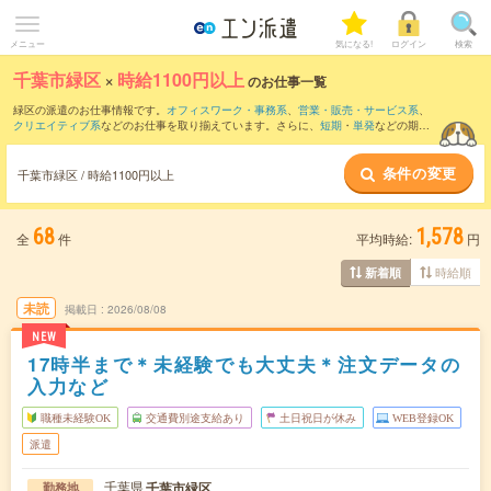
メニュー
気になる!
ログイン
検索
千葉市緑区
×
時給1100円以上
のお仕事一覧
緑区の派遣のお仕事情報です。
オフィスワーク・事務系
、
営業・販売・サービス系
、
クリエイティブ系
などのお仕事を取り揃えています。さらに、
短期
・
単発
などの期間
や、
職種未経験OK
などのこだわり条件で絞り込んでいただけます。
条件の変更
時給
1150円以上
・
1800円以上
の求人はこちら
千葉市緑区 / 時給1100円以上
当サイトでは法令を遵守し、最低賃金以上の求人のみを掲載しています。
68
1,578
全
件
平均時給:
円
時給順
新着順
未読
掲載日
2026/08/08
NEW
17時半まで＊未経験でも大丈夫＊注文データの
入力など
職種未経験OK
交通費別途支給あり
土日祝日が休み
WEB登録OK
派遣
千葉県
千葉市緑区
勤務地