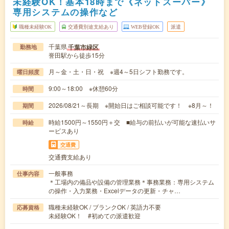
未経験OK！基本18時まで《ネットスーパー》
専用システムの操作など
職種未経験OK
交通費別途支給あり
WEB登録OK
派遣
千葉県
千葉市緑区
勤務地
誉田駅から徒歩15分
月～金・土・日・祝 ※週4～5日シフト勤務です。
曜日頻度
9:00～18:00 ※休憩60分
時間
2026/08/21～長期 ※開始日はご相談可能です！ ※8月～！
期間
時給1500円～1550円＋交 ■給与の前払いが可能な速払いサ
時給
ービスあり
交通費
交通費支給あり
一般事務
仕事内容
＊工場内の備品や設備の管理業務＊事務業務：専用システム
の操作・入力業務・Excelデータの更新・チャ…
職種未経験OK / ブランクOK / 英語力不要
応募資格
未経験OK！ #初めての派遣歓迎