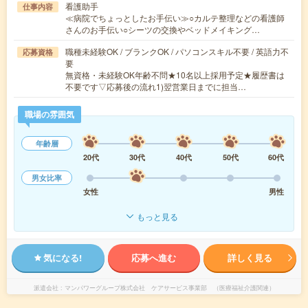
看護助手
仕事内容
≪病院でちょっとしたお手伝い≫○カルテ整理などの看護師
さんのお手伝い○シーツの交換やベッドメイキング…
職種未経験OK / ブランクOK / パソコンスキル不要 / 英語力不
応募資格
要
無資格・未経験OK年齢不問★10名以上採用予定★履歴書は
不要です▽応募後の流れ1)翌営業日までに担当…
職場の雰囲気
年齢層
20代
30代
40代
50代
60代
男女比率
女性
男性
もっと見る
気になる!
応募へ進む
詳しく見る
派遣会社
マンパワーグループ株式会社 ケアサービス事業部 （医療福祉介護関連）