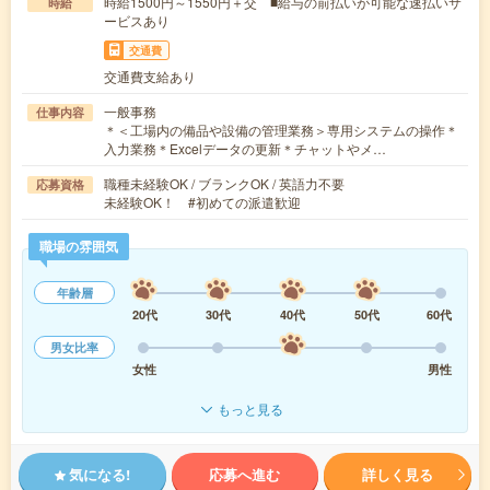
時給1500円～1550円＋交 ■給与の前払いが可能な速払いサ
時給
ービスあり
交通費
交通費支給あり
一般事務
仕事内容
＊＜工場内の備品や設備の管理業務＞専用システムの操作＊
入力業務＊Excelデータの更新＊チャットやメ…
職種未経験OK / ブランクOK / 英語力不要
応募資格
未経験OK！ #初めての派遣歓迎
職場の雰囲気
年齢層
20代
30代
40代
50代
60代
男女比率
女性
男性
もっと見る
気になる!
応募へ進む
詳しく見る