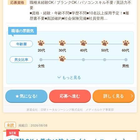
職種未経験OK / ブランクOK / パソコンスキル不要 / 英語力不
応募資格
要
■資格・経験・年齢不問■学歴不問■10名以上採用予定！■履
歴書不要■面談確約■社会保険完備■社員登用…
職場の雰囲気
年齢層
20代
30代
40代
50代
60代
男女比率
女性
男性
もっと見る
気になる!
応募へ進む
詳しく見る
派遣会社
日研トータルソーシング株式会社 メディカルケア事業部
未読
掲載日
2026/08/08
NEW