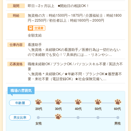
即日～2ヶ月以上 ■開始日の相談OK！
期間
無資格の方：時給1500円～1875円 / 介護福祉士：時給1800
時給
円～2250円 / 初任者以上：時給1600円～2000円
交通費
全額支給
看護助手
仕事内容
＼無資格・未経験OKの看護助手／医療行為は一切行わない
ので未経験でも安心！▽具体的には…・リネンやシ…
職種未経験OK / ブランクOK / パソコンスキル不要 / 英語力不
応募資格
要
＼無資格＊未経験OK／★年齢不問・ブランクOK★履歴書不
要・来社不要（電話登録OK）★社会保険完備＼…
職場の雰囲気
年齢層
20代
30代
40代
50代
60代
男女比率
女性
男性