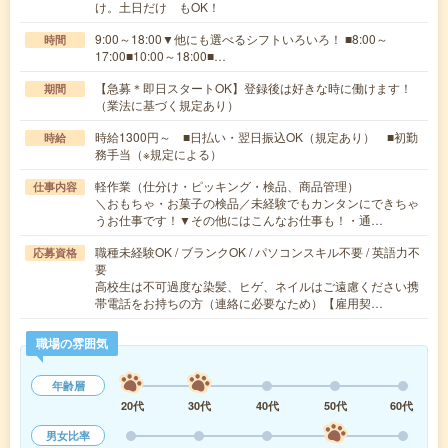
け。土日だけ もOK！
9:00～18:00▼他にも選べるシフトいろいろ！ ■8:00～
時間
17:00■10:00～18:00■…
【急募＊即日スタートOK】登録後は好きな時に働けます！
期間
（業法に基づく規定あり）
時給1300円～ ■日払い・翌日振込OK（規定あり） ■初勤
時給
務手当（※規定による）
軽作業（仕分け・ピッキング・検品、商品管理）
仕事内容
＼おもちゃ・お菓子の検品／未経験でもカンタンにできちゃ
うお仕事です！▼その他にはこんなお仕事も！・通…
職種未経験OK / ブランクOK / パソコンスキル不要 / 英語力不
応募資格
要
高校生は不可過度な染髪、ヒゲ、ネイルはご遠慮ください携
帯電話をお持ちの方（連絡に必要なため）【雇用契…
職場の雰囲気
年齢層
20代
30代
40代
50代
60代
男女比率