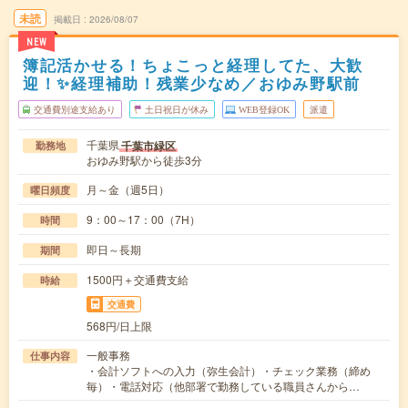
未読
掲載日
2026/08/07
NEW
簿記活かせる！ちょこっと経理してた、大歓
迎！✨経理補助！残業少なめ／おゆみ野駅前
交通費別途支給あり
土日祝日が休み
WEB登録OK
派遣
千葉県
千葉市緑区
勤務地
おゆみ野駅から徒歩3分
月～金（週5日）
曜日頻度
9：00～17：00（7H）
時間
即日～長期
期間
1500円＋交通費支給
時給
交通費
568円/日上限
一般事務
仕事内容
・会計ソフトへの入力（弥生会計）・チェック業務（締め
毎）・電話対応（他部署で勤務している職員さんから…