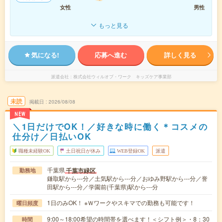
女性
男性
もっと見る
気になる!
応募へ進む
詳しく見る
派遣会社
株式会社ウィルオブ・ワーク キッズケア事業部
未読
掲載日
2026/08/08
NEW
＼1日だけでOK！／好きな時に働く＊コスメの
仕分け／日払いOK
職種未経験OK
土日祝日が休み
WEB登録OK
派遣
千葉県
千葉市緑区
勤務地
鎌取駅から---分／土気駅から---分／おゆみ野駅から---分／誉
田駅から---分／学園前(千葉県)駅から---分
1日のみOK！ ※Ｗワークやスキマでの勤務も可能です！
曜日頻度
9:00～18:00希望の時間帯を選べます！＜シフト例＞・8：30
時間