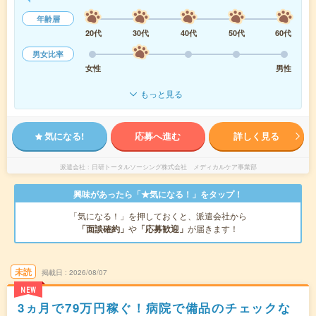
年齢層
20代
30代
40代
50代
60代
男女比率
女性
男性
もっと見る
気になる!
応募へ進む
詳しく見る
派遣会社
日研トータルソーシング株式会社 メディカルケア事業部
興味があったら「★気になる！」をタップ！
「気になる！」を押しておくと、派遣会社から
「面談確約」
や
「応募歓迎」
が届きます！
未読
掲載日
2026/08/07
NEW
3ヵ月で79万円稼ぐ！病院で備品のチェックな