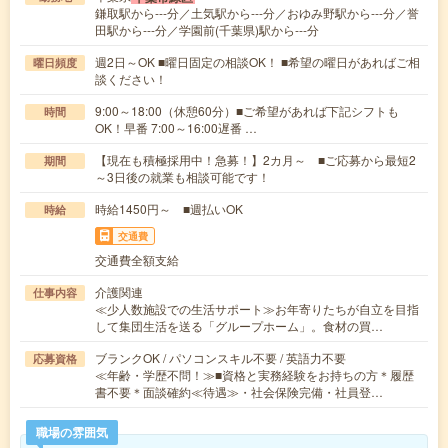
鎌取駅から---分／土気駅から---分／おゆみ野駅から---分／誉
田駅から---分／学園前(千葉県)駅から---分
週2日～OK ■曜日固定の相談OK！ ■希望の曜日があればご相
曜日頻度
談ください！
9:00～18:00（休憩60分）■ご希望があれば下記シフトも
時間
OK！早番 7:00～16:00遅番 …
【現在も積極採用中！急募！】2カ月～ ■ご応募から最短2
期間
～3日後の就業も相談可能です！
時給1450円～ ■週払いOK
時給
交通費
交通費全額支給
介護関連
仕事内容
≪少人数施設での生活サポート≫お年寄りたちが自立を目指
して集団生活を送る「グループホーム」。食材の買…
ブランクOK / パソコンスキル不要 / 英語力不要
応募資格
≪年齢・学歴不問！≫■資格と実務経験をお持ちの方＊履歴
書不要＊面談確約≪待遇≫・社会保険完備・社員登…
職場の雰囲気