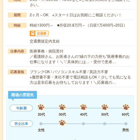
さい。
2ヶ月～OK ※スタート日はお気軽にご相談ください！
期間
時給1300円～ ■月収20.8万円～（日収1万400円×20日）
時給
交通費
交通費規定内支給
医療事務・病院受付
仕事内容
／看護師さん、お医者さんの“縁の下の力持ち”医療事務のお
仕事になります！＼▽具体的には…・受付で患者…
ブランクOK / パソコンスキル不要 / 英語力不要
応募資格
※履歴書不要・来社不要で電話相談もOK！少しでも気になる
方は是非応募をお待ちしております！＼応募後の…
職場の雰囲気
年齢層
20代
30代
40代
50代
60代
男女比率
女性
男性