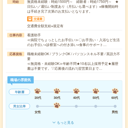
無資格未経験：時給1500円～ 経験者：時給1750円～ ★
時給
日払い／週払い制度あり（月払いも選べます）※稼働開始時
は手続き完了次第のお支払いとなります。
交通費
交通費全額支給※規定有
看護助手
仕事内容
≪病院でちょっとしたお手伝い≫〇お手洗い・入浴など生活
のお手伝い○診察室への付き添い○食事のサポート…
職種未経験OK / ブランクOK / パソコンスキル不要 / 英語力不
応募資格
要
≪無資格・未経験OK≫年齢不問★10名以上採用予定★履歴
書は不要です。▽応募後の流れ1)翌営業日まで…
職場の雰囲気
年齢層
20代
30代
40代
50代
60代
男女比率
女性
男性
もっと見る