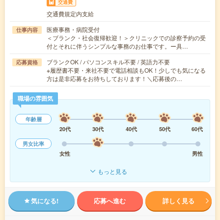
交通費
交通費規定内支給
医療事務・病院受付
仕事内容
＜ブランク・社会復帰歓迎！＞クリニックでの診察予約の受
付とそれに伴うシンプルな事務のお仕事です。ー具…
ブランクOK / パソコンスキル不要 / 英語力不要
応募資格
※履歴書不要・来社不要で電話相談もOK！少しでも気になる
方は是非応募をお待ちしております！＼応募後の…
職場の雰囲気
年齢層
20代
30代
40代
50代
60代
男女比率
女性
男性
もっと見る
気になる!
応募へ進む
詳しく見る