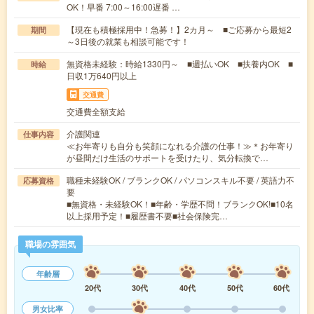
OK！早番 7:00～16:00遅番 …
【現在も積極採用中！急募！】2カ月～ ■ご応募から最短2
期間
～3日後の就業も相談可能です！
無資格未経験：時給1330円～ ■週払いOK ■扶養内OK ■
時給
日収1万640円以上
交通費
交通費全額支給
介護関連
仕事内容
≪お年寄りも自分も笑顔になれる介護の仕事！≫＊お年寄り
が昼間だけ生活のサポートを受けたり、気分転換で…
職種未経験OK / ブランクOK / パソコンスキル不要 / 英語力不
応募資格
要
■無資格・未経験OK！■年齢・学歴不問！ブランクOK!■10名
以上採用予定！■履歴書不要■社会保険完…
職場の雰囲気
年齢層
20代
30代
40代
50代
60代
男女比率