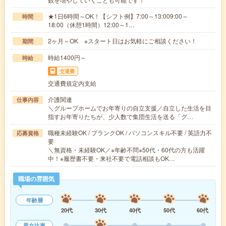
★1日6時間～OK！【シフト例】7:00～13:009:00～
時間
18:00（休憩1時間）12:00～1…
2ヶ月～OK ※スタート日はお気軽にご相談ください！
期間
時給1400円～
時給
交通費
交通費規定内支給
介護関連
仕事内容
＼グループホームでお年寄りの自立支援／自立した生活を目
指すお年寄りたちが、少人数で集団生活を送る「グ…
職種未経験OK / ブランクOK / パソコンスキル不要 / 英語力不
応募資格
要
＼無資格・未経験OK／※年齢不問※50代・60代の方も活躍
中！※履歴書不要・来社不要で電話相談もOK…
職場の雰囲気
年齢層
20代
30代
40代
50代
60代
男女比率