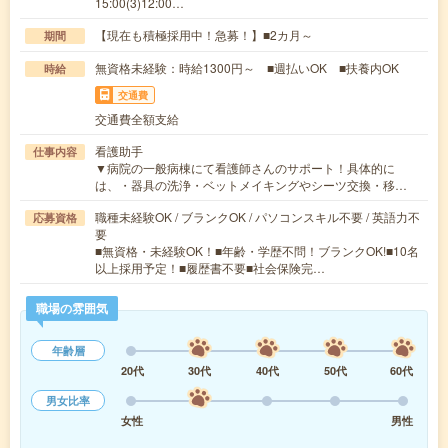
15:00(3)12:00…
【現在も積極採用中！急募！】■2カ月～
期間
無資格未経験：時給1300円～ ■週払いOK ■扶養内OK
時給
交通費
交通費全額支給
看護助手
仕事内容
▼病院の一般病棟にて看護師さんのサポート！具体的に
は、・器具の洗浄・ベットメイキングやシーツ交換・移…
職種未経験OK / ブランクOK / パソコンスキル不要 / 英語力不
応募資格
要
■無資格・未経験OK！■年齢・学歴不問！ブランクOK!■10名
以上採用予定！■履歴書不要■社会保険完…
職場の雰囲気
年齢層
20代
30代
40代
50代
60代
男女比率
女性
男性