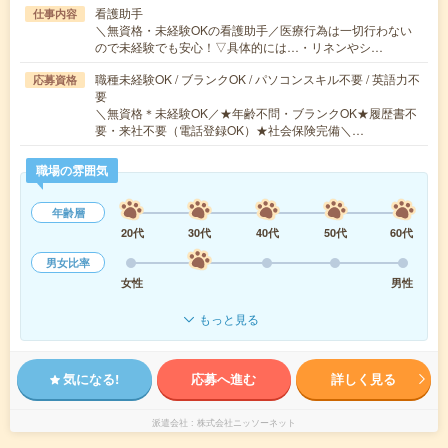
看護助手
仕事内容
＼無資格・未経験OKの看護助手／医療行為は一切行わない
ので未経験でも安心！▽具体的には…・リネンやシ…
職種未経験OK / ブランクOK / パソコンスキル不要 / 英語力不
応募資格
要
＼無資格＊未経験OK／★年齢不問・ブランクOK★履歴書不
要・来社不要（電話登録OK）★社会保険完備＼…
職場の雰囲気
年齢層
20代
30代
40代
50代
60代
男女比率
女性
男性
もっと見る
気になる!
応募へ進む
詳しく見る
派遣会社
株式会社ニッソーネット