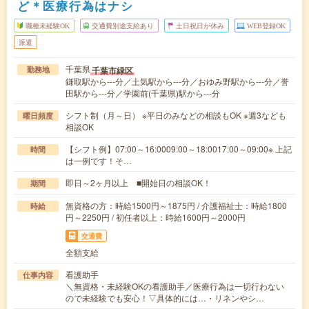
ど＊医療行為はナシ
職種未経験OK
交通費別途支給あり
土日祝日が休み
WEB登録OK
派遣
千葉県
千葉市緑区
勤務地
鎌取駅から---分／土気駅から---分／おゆみ野駅から---分／誉
田駅から---分／学園前(千葉県)駅から---分
シフト制（月～日） ※平日のみなどの相談もOK ※週3なども
曜日頻度
相談OK
【シフト例】07:00～16:0009:00～18:0017:00～09:00※ 上記
時間
は一例です！そ…
即日～2ヶ月以上 ■開始日の相談OK！
期間
無資格の方：時給1500円～1875円 / 介護福祉士：時給1800
時給
円～2250円 / 初任者以上：時給1600円～2000円
交通費
全額支給
看護助手
仕事内容
＼無資格・未経験OKの看護助手／医療行為は一切行わない
ので未経験でも安心！▽具体的には…・リネンやシ…