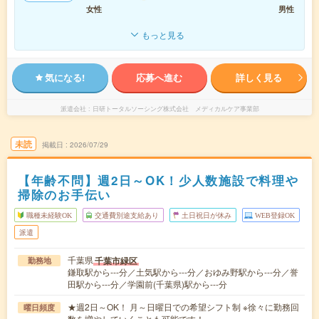
女性
男性
もっと見る
気になる!
応募へ進む
詳しく見る
派遣会社
日研トータルソーシング株式会社 メディカルケア事業部
未読
掲載日
2026/07/29
【年齢不問】週2日～OK！少人数施設で料理や
掃除のお手伝い
職種未経験OK
交通費別途支給あり
土日祝日が休み
WEB登録OK
派遣
千葉県
千葉市緑区
勤務地
鎌取駅から---分／土気駅から---分／おゆみ野駅から---分／誉
田駅から---分／学園前(千葉県)駅から---分
★週2日～OK！ 月～日曜日での希望シフト制 ※徐々に勤務回
曜日頻度
数を増やしていくことも可能です！