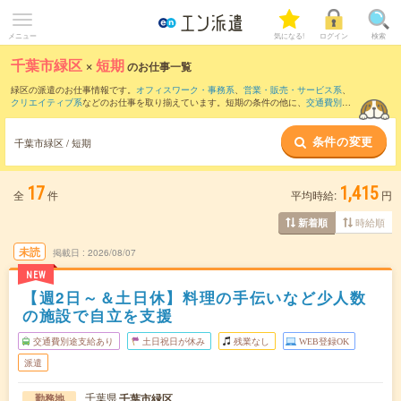
メニュー
気になる!
ログイン
検索
千葉市緑区
×
短期
のお仕事一覧
緑区の派遣のお仕事情報です。
オフィスワーク・事務系
、
営業・販売・サービス系
、
クリエイティブ系
などのお仕事を取り揃えています。短期の条件の他に、
交通費別途
支給あり
、
職種未経験OK
、
友だちと一緒の応募OK
などでもお探し頂けます。
条件の変更
千葉市緑区 / 短期
17
1,415
全
件
平均時給:
円
時給順
新着順
未読
掲載日
2026/08/07
NEW
【週2日～＆土日休】料理の手伝いなど少人数
の施設で自立を支援
交通費別途支給あり
土日祝日が休み
残業なし
WEB登録OK
派遣
千葉県
千葉市緑区
勤務地