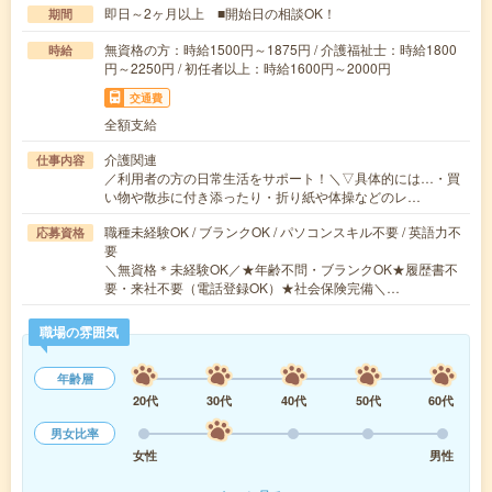
即日～2ヶ月以上 ■開始日の相談OK！
期間
無資格の方：時給1500円～1875円 / 介護福祉士：時給1800
時給
円～2250円 / 初任者以上：時給1600円～2000円
交通費
全額支給
介護関連
仕事内容
／利用者の方の日常生活をサポート！＼▽具体的には…・買
い物や散歩に付き添ったり・折り紙や体操などのレ…
職種未経験OK / ブランクOK / パソコンスキル不要 / 英語力不
応募資格
要
＼無資格＊未経験OK／★年齢不問・ブランクOK★履歴書不
要・来社不要（電話登録OK）★社会保険完備＼…
職場の雰囲気
年齢層
20代
30代
40代
50代
60代
男女比率
女性
男性