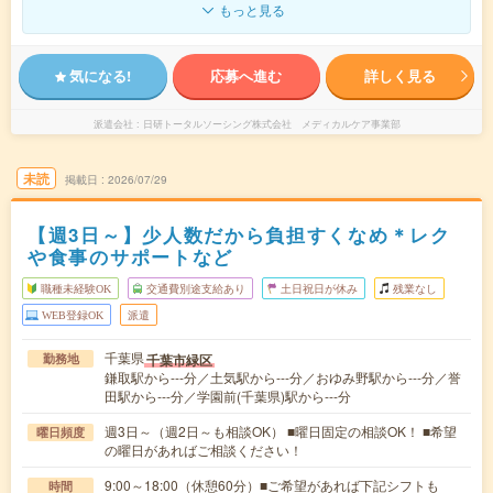
もっと見る
気になる!
応募へ進む
詳しく見る
派遣会社
日研トータルソーシング株式会社 メディカルケア事業部
未読
掲載日
2026/07/29
【週3日～】少人数だから負担すくなめ＊レク
や食事のサポートなど
職種未経験OK
交通費別途支給あり
土日祝日が休み
残業なし
WEB登録OK
派遣
千葉県
千葉市緑区
勤務地
鎌取駅から---分／土気駅から---分／おゆみ野駅から---分／誉
田駅から---分／学園前(千葉県)駅から---分
週3日～（週2日～も相談OK） ■曜日固定の相談OK！ ■希望
曜日頻度
の曜日があればご相談ください！
9:00～18:00（休憩60分）■ご希望があれば下記シフトも
時間