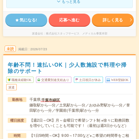
もっと見る
気になる!
応募へ進む
詳しく見る
派遣会社
株式会社スタッフサービス メディカル事業本部
未読
掲載日
2026/07/23
年齢不問！速払いOK｜少人数施設で料理や掃
除のサポート
職種未経験OK
交通費別途支給あり
土日祝日が休み
WEB登録OK
派遣
千葉県
千葉市緑区
勤務地
鎌取駅から---分／土気駅から---分／おゆみ野駅から---分／誉
田駅から---分／学園前(千葉県)駅から---分
【週2日～OK】月～金曜日で希望シフト制 ※徐々に勤務回数
曜日頻度
を増やしていくことも可能です！（最初は週3日からなど）
【1日5時間～OK】9:00～17:00など※ご希望の時間帯をご相
時間