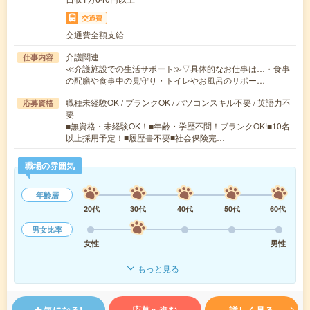
交通費
交通費全額支給
介護関連
仕事内容
≪介護施設での生活サポート≫▽具体的なお仕事は…・食事
の配膳や食事中の見守り・トイレやお風呂のサポー…
職種未経験OK / ブランクOK / パソコンスキル不要 / 英語力不
応募資格
要
■無資格・未経験OK！■年齢・学歴不問！ブランクOK!■10名
以上採用予定！■履歴書不要■社会保険完…
職場の雰囲気
年齢層
20代
30代
40代
50代
60代
男女比率
女性
男性
もっと見る
気になる!
応募へ進む
詳しく見る