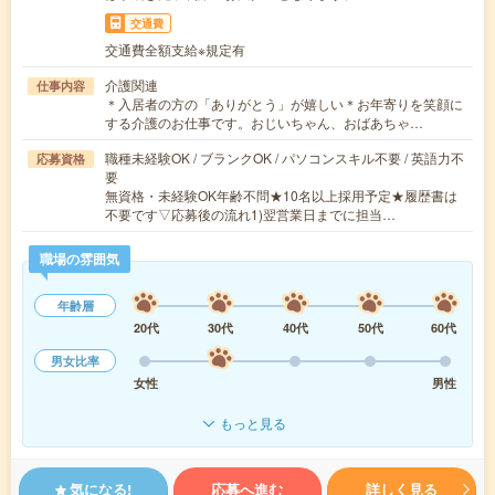
交通費
交通費全額支給※規定有
介護関連
仕事内容
＊入居者の方の「ありがとう」が嬉しい＊お年寄りを笑顔に
する介護のお仕事です。おじいちゃん、おばあちゃ…
職種未経験OK / ブランクOK / パソコンスキル不要 / 英語力不
応募資格
要
無資格・未経験OK年齢不問★10名以上採用予定★履歴書は
不要です▽応募後の流れ1)翌営業日までに担当…
職場の雰囲気
年齢層
20代
30代
40代
50代
60代
男女比率
女性
男性
もっと見る
気になる!
応募へ進む
詳しく見る