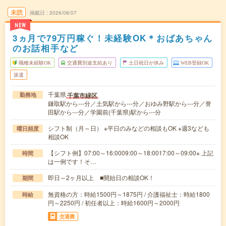
未読
掲載日
2026/08/07
NEW
3ヵ月で79万円稼ぐ！未経験OK＊おばあちゃん
のお話相手など
職種未経験OK
交通費別途支給あり
土日祝日が休み
WEB登録OK
派遣
千葉県
千葉市緑区
勤務地
鎌取駅から---分／土気駅から---分／おゆみ野駅から---分／誉
田駅から---分／学園前(千葉県)駅から---分
シフト制（月～日） ※平日のみなどの相談もOK ※週3なども
曜日頻度
相談OK
【シフト例】07:00～16:0009:00～18:0017:00～09:00※ 上記
時間
は一例です！そ…
即日～2ヶ月以上 ■開始日の相談OK！
期間
無資格の方：時給1500円～1875円 / 介護福祉士：時給1800
時給
円～2250円 / 初任者以上：時給1600円～2000円
交通費