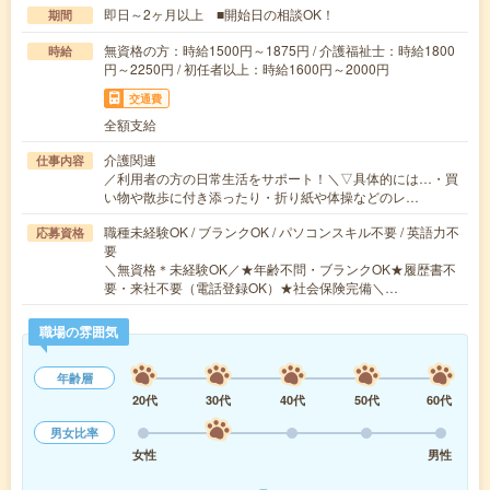
即日～2ヶ月以上 ■開始日の相談OK！
期間
無資格の方：時給1500円～1875円 / 介護福祉士：時給1800
時給
円～2250円 / 初任者以上：時給1600円～2000円
交通費
全額支給
介護関連
仕事内容
／利用者の方の日常生活をサポート！＼▽具体的には…・買
い物や散歩に付き添ったり・折り紙や体操などのレ…
職種未経験OK / ブランクOK / パソコンスキル不要 / 英語力不
応募資格
要
＼無資格＊未経験OK／★年齢不問・ブランクOK★履歴書不
要・来社不要（電話登録OK）★社会保険完備＼…
職場の雰囲気
年齢層
20代
30代
40代
50代
60代
男女比率
女性
男性