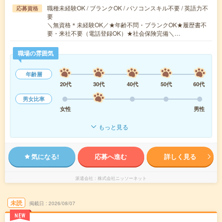
職種未経験OK / ブランクOK / パソコンスキル不要 / 英語力不
応募資格
要
＼無資格＊未経験OK／★年齢不問・ブランクOK★履歴書不
要・来社不要（電話登録OK）★社会保険完備＼…
職場の雰囲気
年齢層
20代
30代
40代
50代
60代
男女比率
女性
男性
もっと見る
気になる!
応募へ進む
詳しく見る
派遣会社
株式会社ニッソーネット
未読
掲載日
2026/08/07
NEW