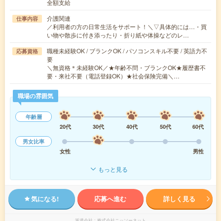
全額支給
介護関連
仕事内容
／利用者の方の日常生活をサポート！＼▽具体的には…・買
い物や散歩に付き添ったり・折り紙や体操などのレ…
職種未経験OK / ブランクOK / パソコンスキル不要 / 英語力不
応募資格
要
＼無資格＊未経験OK／★年齢不問・ブランクOK★履歴書不
要・来社不要（電話登録OK）★社会保険完備＼…
職場の雰囲気
年齢層
20代
30代
40代
50代
60代
男女比率
女性
男性
もっと見る
気になる!
応募へ進む
詳しく見る
派遣会社
株式会社ニッソーネット