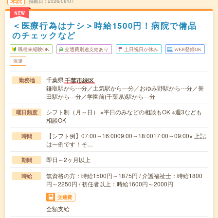
未読
掲載日
2026/08/07
NEW
＜医療行為はナシ＞時給1500円！病院で備品
のチェックなど
職種未経験OK
交通費別途支給あり
土日祝日が休み
WEB登録OK
派遣
千葉県
千葉市緑区
勤務地
鎌取駅から---分／土気駅から---分／おゆみ野駅から---分／誉
田駅から---分／学園前(千葉県)駅から---分
シフト制（月～日） ※平日のみなどの相談もOK ※週3なども
曜日頻度
相談OK
【シフト例】07:00～16:0009:00～18:0017:00～09:00※ 上記
時間
は一例です！そ…
即日～2ヶ月以上
期間
無資格の方：時給1500円～1875円 / 介護福祉士：時給1800
時給
円～2250円 / 初任者以上：時給1600円～2000円
交通費
全額支給