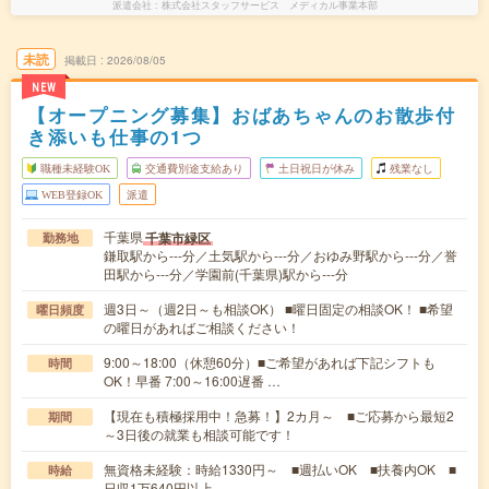
派遣会社
株式会社スタッフサービス メディカル事業本部
未読
掲載日
2026/08/05
NEW
【オープニング募集】おばあちゃんのお散歩付
き添いも仕事の1つ
職種未経験OK
交通費別途支給あり
土日祝日が休み
残業なし
WEB登録OK
派遣
千葉県
千葉市緑区
勤務地
鎌取駅から---分／土気駅から---分／おゆみ野駅から---分／誉
田駅から---分／学園前(千葉県)駅から---分
週3日～（週2日～も相談OK） ■曜日固定の相談OK！ ■希望
曜日頻度
の曜日があればご相談ください！
9:00～18:00（休憩60分）■ご希望があれば下記シフトも
時間
OK！早番 7:00～16:00遅番 …
【現在も積極採用中！急募！】2カ月～ ■ご応募から最短2
期間
～3日後の就業も相談可能です！
無資格未経験：時給1330円～ ■週払いOK ■扶養内OK ■
時給
日収1万640円以上