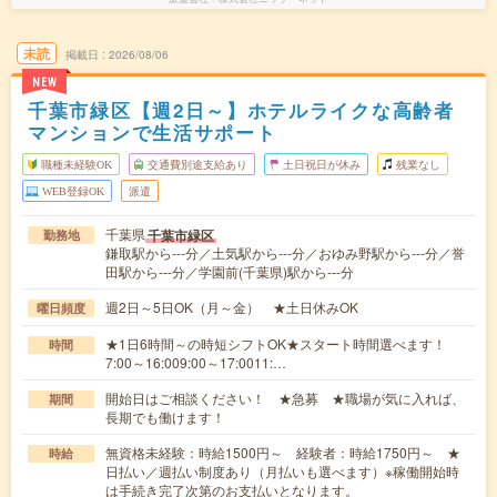
未読
掲載日
2026/08/06
NEW
千葉市緑区【週2日～】ホテルライクな高齢者
マンションで生活サポート
職種未経験OK
交通費別途支給あり
土日祝日が休み
残業なし
WEB登録OK
派遣
千葉県
千葉市緑区
勤務地
鎌取駅から---分／土気駅から---分／おゆみ野駅から---分／誉
田駅から---分／学園前(千葉県)駅から---分
週2日～5日OK（月～金） ★土日休みOK
曜日頻度
★1日6時間～の時短シフトOK★スタート時間選べます！
時間
7:00～16:009:00～17:0011:…
開始日はご相談ください！ ★急募 ★職場が気に入れば、
期間
長期でも働けます！
無資格未経験：時給1500円～ 経験者：時給1750円～ ★
時給
日払い／週払い制度あり（月払いも選べます）※稼働開始時
は手続き完了次第のお支払いとなります。