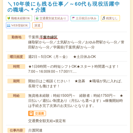
＼10年後にも残る仕事／～60代も現役活躍中
の職場へ＊介護
職種未経験OK
交通費別途支給あり
土日祝日が休み
残業なし
WEB登録OK
派遣
千葉県
千葉市緑区
勤務地
鎌取駅から---分／土気駅から---分／おゆみ野駅から---分／誉
田駅から---分／学園前(千葉県)駅から---分
週2日～5日OK（月～金） ★土日休みOK
曜日頻度
★1日6時間～の時短シフトOK★スタート時間選べます！
時間
7:00～16:009:00～17:0011:…
開始日はご相談ください！ ★急募 ★職場が気に入れば、
期間
長期でも働けます！
無資格未経験：時給1500円～ 経験者：時給1750円～ ★
時給
日払い／週払い制度あり（月払いも選べます）※稼働開始時
は手続き完了次第のお支払いとなります。
交通費
交通費全額支給※規定有
介護関連
仕事内容