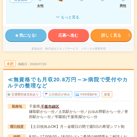
女性
男性
もっと見る
気になる!
応募へ進む
詳しく見る
派遣会社
株式会社スタッフサービス メディカル事業本部
未読
掲載日
2026/07/23
≪無資格でも月収20.8万円～≫病院で受付やカ
ルテの整理など
交通費別途支給あり
土日祝日が休み
WEB登録OK
派遣
千葉県
千葉市緑区
勤務地
鎌取駅から---分／土気駅から---分／おゆみ野駅から---分／誉
田駅から---分／学園前(千葉県)駅から---分
【土日祝休みOK】月～金曜日の間で週5日の希望シフト制
曜日頻度
8:00～17:009:00～18:00など※ご希望の時間帯をご相談くだ
時間