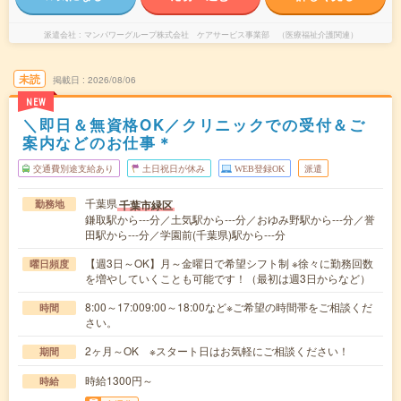
派遣会社
マンパワーグループ株式会社 ケアサービス事業部 （医療福祉介護関連）
未読
掲載日
2026/08/06
NEW
＼即日＆無資格OK／クリニックでの受付＆ご
案内などのお仕事＊
交通費別途支給あり
土日祝日が休み
WEB登録OK
派遣
千葉県
千葉市緑区
勤務地
鎌取駅から---分／土気駅から---分／おゆみ野駅から---分／誉
田駅から---分／学園前(千葉県)駅から---分
【週3日～OK】月～金曜日で希望シフト制 ※徐々に勤務回数
曜日頻度
を増やしていくことも可能です！（最初は週3日からなど）
8:00～17:009:00～18:00など※ご希望の時間帯をご相談くだ
時間
さい。
2ヶ月～OK ※スタート日はお気軽にご相談ください！
期間
時給1300円～
時給