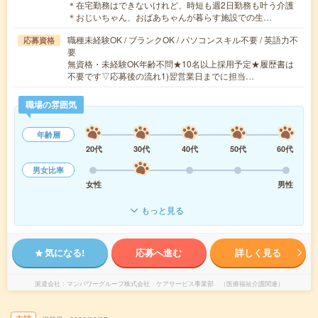
＊在宅勤務はできないけれど、時短も週2日勤務も叶う介護
＊おじいちゃん、おばあちゃんが暮らす施設での生…
職種未経験OK / ブランクOK / パソコンスキル不要 / 英語力不
応募資格
要
無資格・未経験OK年齢不問★10名以上採用予定★履歴書は
不要です▽応募後の流れ1)翌営業日までに担当…
職場の雰囲気
年齢層
20代
30代
40代
50代
60代
男女比率
女性
男性
もっと見る
気になる!
応募へ進む
詳しく見る
派遣会社
マンパワーグループ株式会社 ケアサービス事業部 （医療福祉介護関連）