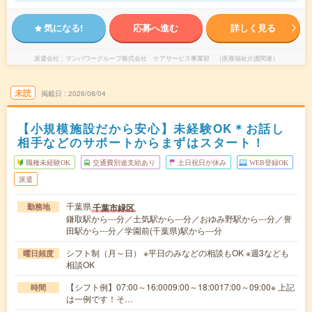
気になる!
応募へ進む
詳しく見る
派遣会社
マンパワーグループ株式会社 ケアサービス事業部 （医療福祉介護関連）
未読
掲載日
2026/08/04
【小規模施設だから安心】未経験OK＊お話し
相手などのサポートからまずはスタート！
職種未経験OK
交通費別途支給あり
土日祝日が休み
WEB登録OK
派遣
千葉県
千葉市緑区
勤務地
鎌取駅から---分／土気駅から---分／おゆみ野駅から---分／誉
田駅から---分／学園前(千葉県)駅から---分
シフト制（月～日） ※平日のみなどの相談もOK ※週3なども
曜日頻度
相談OK
【シフト例】07:00～16:0009:00～18:0017:00～09:00※ 上記
時間
は一例です！そ…