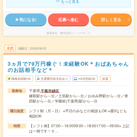
もっと見る
気になる!
応募へ進む
詳しく見る
派遣会社
株式会社ニッソーネット
未読
掲載日
2026/08/02
3ヵ月で79万円稼ぐ！未経験OK＊おばあちゃん
のお話相手など＊
職種未経験OK
交通費別途支給あり
WEB登録OK
派遣
千葉県
千葉市緑区
勤務地
鎌取駅から---分／土気駅から---分／おゆみ野駅から---分／誉
田駅から---分／学園前(千葉県)駅から---分
シフト制（月～日） ※平日のみなどの相談もOK ※週3なども
曜日頻度
相談OK
【シフト例】07:00～16:0009:00～18:0017:00～09:00※ 上記
時間
は一例です！そ…