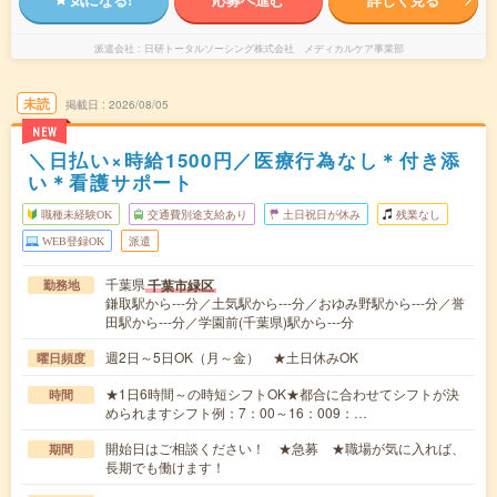
派遣会社
日研トータルソーシング株式会社 メディカルケア事業部
未読
掲載日
2026/08/05
NEW
＼日払い×時給1500円／医療行為なし＊付き添
い＊看護サポート
職種未経験OK
交通費別途支給あり
土日祝日が休み
残業なし
WEB登録OK
派遣
千葉県
千葉市緑区
勤務地
鎌取駅から---分／土気駅から---分／おゆみ野駅から---分／誉
田駅から---分／学園前(千葉県)駅から---分
週2日～5日OK（月～金） ★土日休みOK
曜日頻度
★1日6時間～の時短シフトOK★都合に合わせてシフトが決
時間
められますシフト例：7：00～16：009：…
開始日はご相談ください！ ★急募 ★職場が気に入れば、
期間
長期でも働けます！