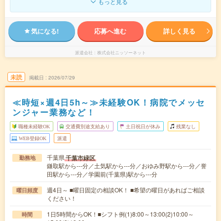
もっと見る
気になる!
応募へ進む
詳しく見る
派遣会社
株式会社ニッソーネット
未読
掲載日
2026/07/29
≪時短×週4日5h～≫未経験OK！病院でメッセ
ンジャー業務など！
職種未経験OK
交通費別途支給あり
土日祝日が休み
残業なし
WEB登録OK
派遣
千葉県
千葉市緑区
勤務地
鎌取駅から---分／土気駅から---分／おゆみ野駅から---分／誉
田駅から---分／学園前(千葉県)駅から---分
週4日～ ■曜日固定の相談OK！ ■希望の曜日があればご相談
曜日頻度
ください！
1日5時間からOK！■シフト例(1)8:00～13:00(2)10:00～
時間