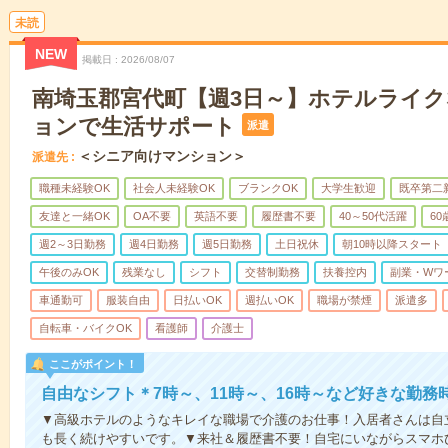
未読
NEW
掲載日
2026/08/07
南埼玉郡宮代町【週3日～】ホテルライ
ョンで生活サポート
派遣
＜シニア向けマンション＞
派遣先
職種未経験OK
社会人未経験OK
ブランクOK
大学生歓迎
既卒第二
友達と一緒OK
OA不要
英語不要
履歴書不要
40～50代活躍
6
週2～3日勤務
週4日勤務
週5日勤務
土日祝休
朝10時以降スタート
午後のみOK
残業なし
シフト
交替制勤務
扶養控内
副業・Wワ
車通勤可
服装自由
日払いOK
週払いOK
職場が禁煙
派遣多
自転車・バイクOK
看護師
介護士
ここがポイント！
自由なシフト＊7時～、11時～、16時～など好きな勤務
▼高級ホテルのようなキレイな職場で介護のお仕事！入居者さんは自
も長く続けやすいです。▼来社＆履歴書不要！自宅にいながらスマホ