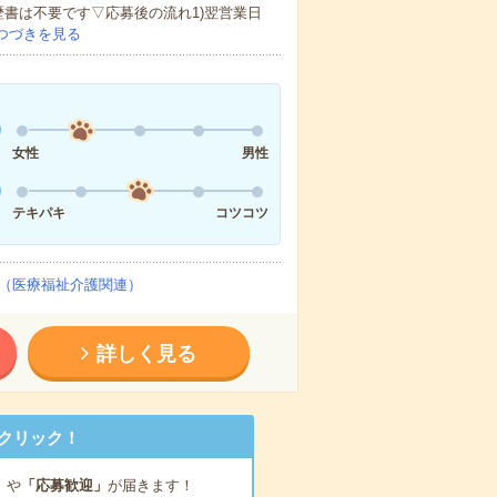
歴書は不要です▽応募後の流れ1)翌営業日
つづきを見る
女性
男性
テキパキ
コツコツ
（医療福祉介護関連）
詳しく見る
クリック！
」
や
「応募歓迎」
が届きます！