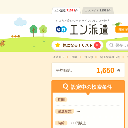
エン派遣
71573
件
エンバイト
82531
件
ちょうど良いワークライフバランスが叶う
関東版
気になる！リスト
0
保存し
派遣TOP
関東
埼玉県
埼玉県南埼玉郡
,
1
6
5
0
平均時給:
円
設定中の検索条件
期間
---
派遣形式
---
時給
800円以上