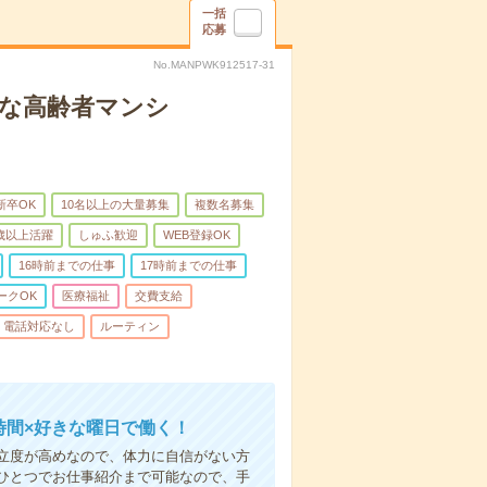
一括
応募
No.MANPWK912517-31
クな高齢者マンシ
新卒OK
10名以上の大量募集
複数名募集
0歳以上活躍
しゅふ歓迎
WEB登録OK
16時前までの仕事
17時前までの仕事
ークOK
医療福祉
交費支給
電話対応なし
ルーティン
時間×好きな曜日で働く！
立度が高めなので、体力に自信がない方
ひとつでお仕事紹介まで可能なので、手