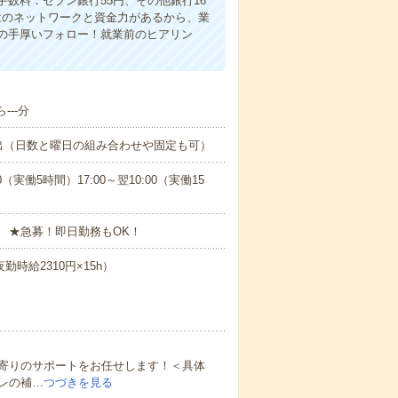
数料：セブン銀行55円、その他銀行16
ではのネットワークと資金力があるから、業
の手厚いフォロー！就業前のヒアリン
---分
出（日数と曜日の組み合わせや固定も可）
0（実働5時間）17:00～翌10:00（実働15
 ★急募！即日勤務もOK！
勤時給2310円×15h）
寄りのサポートをお任せします！＜具体
レの補…
つづきを見る