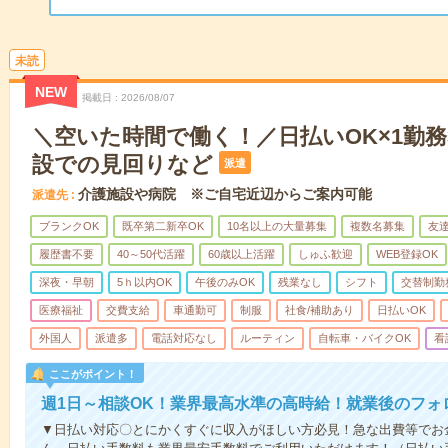
未読
NEW
掲載日
2026/08/07
＼空いた時間で働く！／日払いOK×1勤務
設での見回りなど
派遣
介護施設や病院 ※ご自宅近辺からご案内可能
派遣先
ブランクOK
既卒第二新卒OK
10名以上の大量募集
複数名募集
友達
履歴書不要
40～50代活躍
60歳以上活躍
しゅふ歓迎
WEB登録OK
深夜・早朝
5ｈ以内OK
午後のみOK
残業なし
シフト
交替制勤
医療福祉
交費支給
車通勤可
制服
社食/補助あり
日払いOK
外国人
派遣多
電話対応なし
ルーティン
自転車・バイクOK
看
ここがポイント！
週1日～相談OK！業界最高水準の高時給！就業後のフォ
▼日払い対応〇とにかくすぐに収入がほしい方必見！急な出費等でお