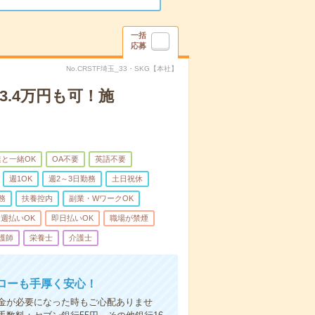
一括
応募
No.CRSTF埼玉_33・SKG【本社】
3.4万円も可！施
と一緒OK
OA不要
英語不要
週1OK
週2～3日勤務
土日祝休
務
扶養控内
副業・WワークOK
週払いOK
即日払いOK
職場が禁煙
護師
栄養士
介護士
ローも手厚く安心！
金が必要になった時もご心配ありませ