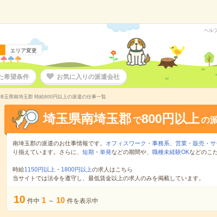
ヘル
エリア変更
た希望条件
お気に入りの派遣会社
埼玉県南埼玉郡 時給800円以上の派遣の仕事一覧
埼玉県南埼玉郡
800円以上
で
の
南埼玉郡の派遣のお仕事情報です。
オフィスワーク・事務系
、
営業・販売・サ
り揃えています。さらに、
短期
・
単発
などの期間や、
職種未経験OK
などのこ
時給
1150円以上
・
1800円以上
の求人はこちら
当サイトでは法令を遵守し、最低賃金以上の求人のみを掲載しています。
10
1
10
件中
～
件を表示中