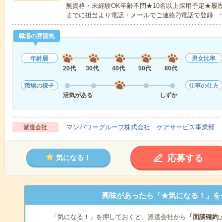
無資格・未経験OK年齢不問★10名以上採用予定★履
までに担当より電話・メールでご連絡2)電話で登録…
職場の雰囲気
年齢層
男女比率
20代
30代
40代
50代
60代
職場の様子
仕事の仕方
活気がある
しずか
マンパワーグループ株式会社 ケアサービス事業部 
派遣会社
応募する
気になる！
興味があったら「★気になる！」を
「気になる！」を押しておくと、派遣会社から
「面談確約