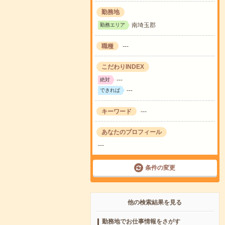
勤務地
南埼玉郡
勤務エリア
職種
---
こだわりINDEX
---
絶対
---
できれば
キーワード
---
あなたのプロフィール
---
条件の変更
他の検索結果を見る
勤務地でお仕事情報をさがす