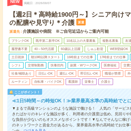
NEW
掲載日
2026/08/07
【週2日＊高時給1900円～】シニア向け
の配膳や見守り＊介護
派遣
介護施設や病院 ※ご自宅近辺からご案内可能
派遣先
ブランクOK
既卒第二新卒OK
10名以上の大量募集
複数名募集
友達
履歴書不要
40～50代活躍
60歳以上活躍
しゅふ歓迎
WEB登録OK
土日祝休
朝10時以降スタート
16時前までの仕事
17時前までの仕事
シフト
交替制勤務
扶養控内
副業・WワークOK
医療福祉
交費
社食/補助あり
日払いOK
週払いOK
即日払いOK
職場が禁煙
外
ルーティン
自転車・バイクOK
看護師
栄養士
介護士
ここがポイント！
≪1日5時間～の時短OK！≫業界最高水準の高時給でと
▼まるで高級マンションのような施設で働ける！ 人気の「サービス
きたばかりのキレイな施設が多く、利用者の介護度は低め。見回りや
な負担が少ないのもオススメなポイントです！▼なんでそんなに稼げる
のネットワークと資金力があるから、業界最高水準の高時給でお仕事
ンセ…
つづきを見る