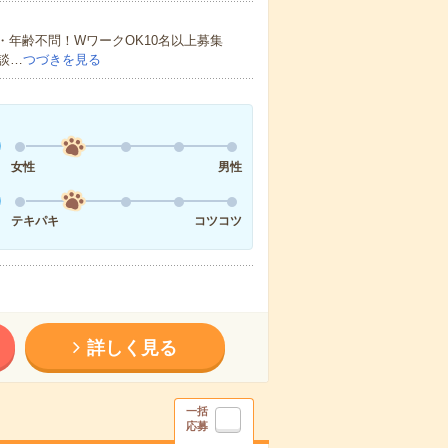
・年齢不問！WワークOK10名以上募集
談…
つづきを見る
女性
男性
テキパキ
コツコツ
詳しく見る
一括
応募