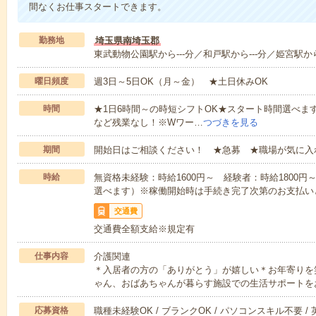
間なくお仕事スタートできます。
勤務地
埼玉県南埼玉郡
東武動物公園駅から---分／和戸駅から---分／姫宮駅から
曜日頻度
週3日～5日OK（月～金） ★土日休みOK
時間
★1日6時間～の時短シフトOK★スタート時間選べます！7:00～1
など残業なし！※Wワー…
つづきを見る
期間
開始日はご相談ください！ ★急募 ★職場が気に入
時給
無資格未経験：時給1600円～ 経験者：時給1800
選べます）※稼働開始時は手続き完了次第のお支払い
交通費
交通費全額支給※規定有
仕事内容
介護関連
＊入居者の方の「ありがとう」が嬉しい＊お年寄りを
ゃん、おばあちゃんが暮らす施設での生活サポートを
応募資格
職種未経験OK / ブランクOK / パソコンスキル不要 /