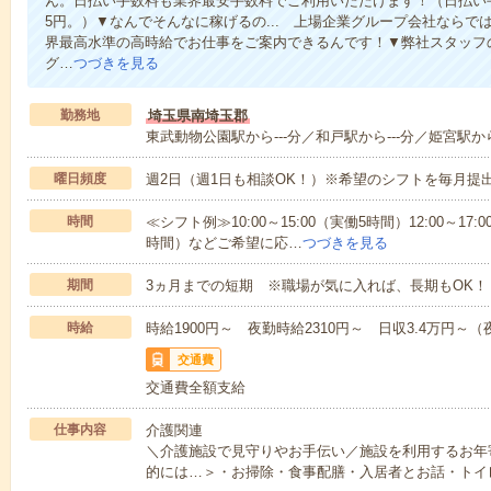
ん。日払い手数料も業界最安手数料でご利用いただけます！（日払い手
5円。）▼なんでそんなに稼げるの... 上場企業グループ会社なら
界最高水準の高時給でお仕事をご案内できるんです！▼弊社スタッフ
グ…
つづきを見る
勤務地
埼玉県南埼玉郡
東武動物公園駅から---分／和戸駅から---分／姫宮駅から
曜日頻度
週2日（週1日も相談OK！）※希望のシフトを毎月提
時間
≪シフト例≫10:00～15:00（実働5時間）12:00～17:0
時間）などご希望に応…
つづきを見る
期間
3ヵ月までの短期 ※職場が気に入れば、長期もOK！
時給
時給1900円～ 夜勤時給2310円～ 日収3.4万円～（夜
交通費
交通費全額支給
仕事内容
介護関連
＼介護施設で見守りやお手伝い／施設を利用するお年
的には…＞・お掃除・食事配膳・入居者とお話・トイ