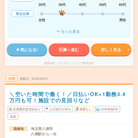
20代
30代
40代
50代
60代
男女比率
女性
男性
もっと見る
気になる!
応募へ進む
詳しく見る
派遣会社
ケアスタッフィング株式会社
未読
掲載日
2026/08/07
＼空いた時間で働く！／日払いOK×1勤務3.4
万円も可！施設での見回りなど
交通費別途支給あり
土日祝日が休み
残業なし
WEB登録OK
派遣
埼玉県八潮市
勤務地
八潮駅から---分