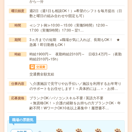
から---分
週2日（週1日も相談OK！）※希望のシフトを毎月提出（日
曜日頻度
数と曜日の組み合わせや固定も可）
≪シフト例≫10:00～15:00（実働5時間）12:00～
時間
17:00（実働5時間）17:00～翌1…
3ヵ月までの短期 ※職場が気に入れば、長期もOK！ ★
期間
急募！即日勤務もOK！
時給1900円～ 夜勤時給2310円～ 日収3.4万円～（夜勤
時給
時給2310円×15h）
交通費
交通費全額支給
＼介護施設で見守りやお手伝い／施設を利用するお年寄り
仕事内容
のサポートをお任せします！＜具体的には…＞・お掃…
ブランクOK / パソコンスキル不要 / 英語力不要
応募資格
＜無資格OK！＞介護の経験をお持ちの方ブランクOK・年
齢不問！WワークOK10名以上募集中！履歴書不…
職場の雰囲気