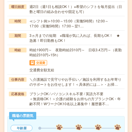
週2日（週1日も相談OK！）※希望のシフトを毎月提出（日
曜日頻度
数と曜日の組み合わせや固定も可）
≪シフト例≫10:00～15:00（実働5時間）12:00～
時間
17:00（実働5時間）17:00～翌1…
3ヵ月までの短期 ※職場が気に入れば、長期もOK！ ★
期間
急募！即日勤務もOK！
時給1900円～ 夜勤時給2310円～ 日収3.4万円～（夜勤
時給
時給2310円×15h）
交通費
交通費全額支給
＼介護施設で見守りやお手伝い／施設を利用するお年寄り
仕事内容
のサポートをお任せします！＜具体的には…＞・お掃…
ブランクOK / パソコンスキル不要 / 英語力不要
応募資格
＜無資格OK！＞介護の経験をお持ちの方ブランクOK・年
齢不問！WワークOK10名以上募集中！履歴書不…
職場の雰囲気
年齢層