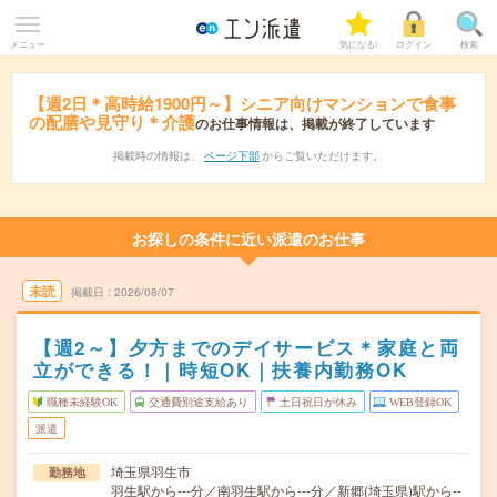
メニュー
気になる!
ログイン
検索
【週2日＊高時給1900円～】シニア向けマンションで食事
の配膳や見守り＊介護
のお仕事情報は、掲載が終了しています
掲載時の情報は、
ページ下部
からご覧いただけます。
お探しの条件に近い派遣のお仕事
未読
掲載日
2026/08/07
【週2～】夕方までのデイサービス＊家庭と両
立ができる！｜時短OK｜扶養内勤務OK
職種未経験OK
交通費別途支給あり
土日祝日が休み
WEB登録OK
派遣
埼玉県羽生市
勤務地
羽生駅から---分／南羽生駅から---分／新郷(埼玉県)駅から--