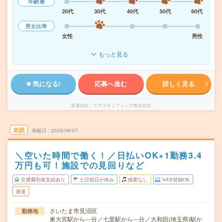
年齢層
20代
30代
40代
50代
60代
男女比率
女性
男性
もっと見る
気になる!
応募へ進む
詳しく見る
派遣会社
ケアスタッフィング株式会社
未読
掲載日
2026/08/07
＼空いた時間で働く！／日払いOK×1勤務3.4
万円も可！施設での見回りなど
交通費別途支給あり
土日祝日が休み
残業なし
WEB登録OK
派遣
さいたま市見沼区
勤務地
東大宮駅から---分／七里駅から---分／大和田(埼玉県)駅か