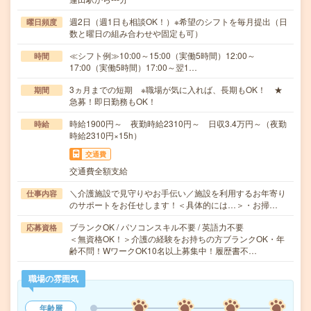
週2日（週1日も相談OK！）※希望のシフトを毎月提出（日
曜日頻度
数と曜日の組み合わせや固定も可）
≪シフト例≫10:00～15:00（実働5時間）12:00～
時間
17:00（実働5時間）17:00～翌1…
3ヵ月までの短期 ※職場が気に入れば、長期もOK！ ★
期間
急募！即日勤務もOK！
時給1900円～ 夜勤時給2310円～ 日収3.4万円～（夜勤
時給
時給2310円×15h）
交通費
交通費全額支給
＼介護施設で見守りやお手伝い／施設を利用するお年寄り
仕事内容
のサポートをお任せします！＜具体的には…＞・お掃…
ブランクOK / パソコンスキル不要 / 英語力不要
応募資格
＜無資格OK！＞介護の経験をお持ちの方ブランクOK・年
齢不問！WワークOK10名以上募集中！履歴書不…
職場の雰囲気
年齢層