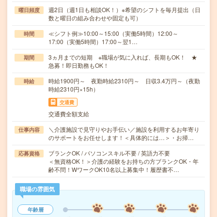
週2日（週1日も相談OK！）※希望のシフトを毎月提出（日
曜日頻度
数と曜日の組み合わせや固定も可）
≪シフト例≫10:00～15:00（実働5時間）12:00～
時間
17:00（実働5時間）17:00～翌1…
3ヵ月までの短期 ※職場が気に入れば、長期もOK！ ★
期間
急募！即日勤務もOK！
時給1900円～ 夜勤時給2310円～ 日収3.4万円～（夜勤
時給
時給2310円×15h）
交通費
交通費全額支給
＼介護施設で見守りやお手伝い／施設を利用するお年寄り
仕事内容
のサポートをお任せします！＜具体的には…＞・お掃…
ブランクOK / パソコンスキル不要 / 英語力不要
応募資格
＜無資格OK！＞介護の経験をお持ちの方ブランクOK・年
齢不問！WワークOK10名以上募集中！履歴書不…
職場の雰囲気
年齢層