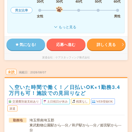
20代
30代
40代
50代
60代
男女比率
女性
男性
もっと見る
気になる!
応募へ進む
詳しく見る
派遣会社
ケアスタッフィング株式会社
未読
掲載日
2026/08/07
＼空いた時間で働く！／日払いOK×1勤務3.4
万円も可！施設での見回りなど
交通費別途支給あり
土日祝日が休み
残業なし
WEB登録OK
派遣
埼玉県南埼玉郡
勤務地
東武動物公園駅から---分／和戸駅から---分／姫宮駅から---
分