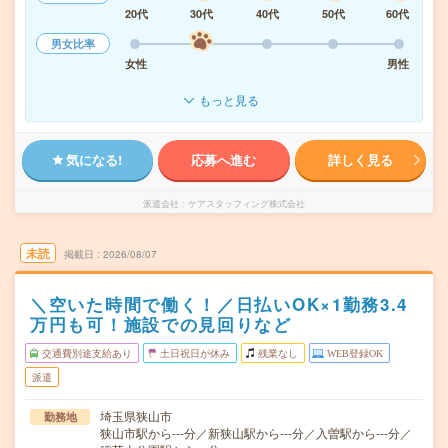
20代
30代
40代
50代
60代
男女比率
女性
男性
もっと見る
気になる!
応募へ進む
詳しく見る
派遣会社
ケアスタッフィング株式会社
未読
掲載日
2026/08/07
＼空いた時間で働く！／日払いOK×1勤務3.4
万円も可！施設での見回りなど
交通費別途支給あり
土日祝日が休み
残業なし
WEB登録OK
派遣
埼玉県狭山市
勤務地
狭山市駅から---分／新狭山駅から---分／入曽駅から---分／