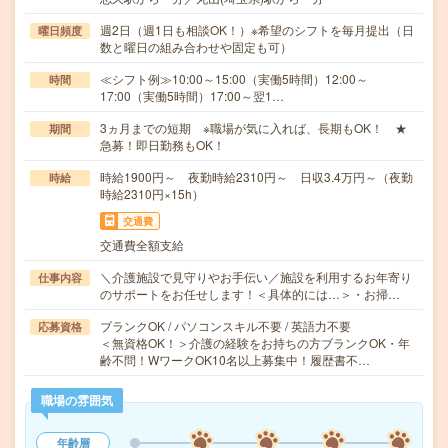
週2日（週1日も相談OK！）※希望のシフトを毎月提出（日
曜日頻度
数と曜日の組み合わせや固定も可）
≪シフト例≫10:00～15:00（実働5時間）12:00～
時間
17:00（実働5時間）17:00～翌1…
3ヵ月までの短期 ※職場が気に入れば、長期もOK！ ★
期間
急募！即日勤務もOK！
時給1900円～ 夜勤時給2310円～ 日収3.4万円～（夜勤
時給
時給2310円×15h）
交通費
交通費全額支給
＼介護施設で見守りやお手伝い／施設を利用するお年寄り
仕事内容
のサポートをお任せします！＜具体的には…＞・お掃…
ブランクOK / パソコンスキル不要 / 英語力不要
応募資格
＜無資格OK！＞介護の経験をお持ちの方ブランクOK・年
齢不問！WワークOK10名以上募集中！履歴書不…
職場の雰囲気
年齢層