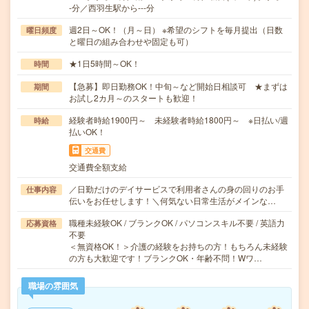
-分／西羽生駅から---分
週2日～OK！（月～日） ※希望のシフトを毎月提出（日数
曜日頻度
と曜日の組み合わせや固定も可）
★1日5時間～OK！
時間
【急募】即日勤務OK！中旬～など開始日相談可 ★まずは
期間
お試し2カ月～のスタートも歓迎！
経験者時給1900円～ 未経験者時給1800円～ ※日払い/週
時給
払いOK！
交通費
交通費全額支給
／日勤だけのデイサービスで利用者さんの身の回りのお手
仕事内容
伝いをお任せします！＼何気ない日常生活がメインな…
職種未経験OK / ブランクOK / パソコンスキル不要 / 英語力
応募資格
不要
＜無資格OK！＞介護の経験をお持ちの方！もちろん未経験
の方も大歓迎です！ブランクOK・年齢不問！Wワ…
職場の雰囲気