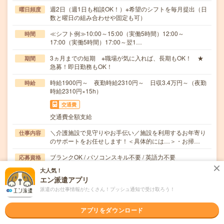
週2日（週1日も相談OK！）※希望のシフトを毎月提出（日
曜日頻度
数と曜日の組み合わせや固定も可）
≪シフト例≫10:00～15:00（実働5時間）12:00～
時間
17:00（実働5時間）17:00～翌1…
3ヵ月までの短期 ※職場が気に入れば、長期もOK！ ★
期間
急募！即日勤務もOK！
時給1900円～ 夜勤時給2310円～ 日収3.4万円～（夜勤
時給
時給2310円×15h）
交通費
交通費全額支給
＼介護施設で見守りやお手伝い／施設を利用するお年寄り
仕事内容
のサポートをお任せします！＜具体的には…＞・お掃…
ブランクOK / パソコンスキル不要 / 英語力不要
応募資格
＜無資格OK！＞介護の経験をお持ちの方ブランクOK・年
大人気！
齢不問！WワークOK10名以上募集中！履歴書不…
エン派遣アプリ
派遣のお仕事情報がたくさん！プッシュ通知で受け取ろう！
職場の雰囲気
アプリをダウンロード
年齢層