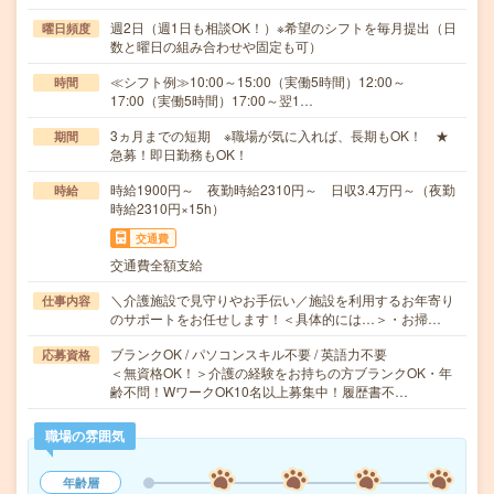
週2日（週1日も相談OK！）※希望のシフトを毎月提出（日
曜日頻度
数と曜日の組み合わせや固定も可）
≪シフト例≫10:00～15:00（実働5時間）12:00～
時間
17:00（実働5時間）17:00～翌1…
3ヵ月までの短期 ※職場が気に入れば、長期もOK！ ★
期間
急募！即日勤務もOK！
時給1900円～ 夜勤時給2310円～ 日収3.4万円～（夜勤
時給
時給2310円×15h）
交通費
交通費全額支給
＼介護施設で見守りやお手伝い／施設を利用するお年寄り
仕事内容
のサポートをお任せします！＜具体的には…＞・お掃…
ブランクOK / パソコンスキル不要 / 英語力不要
応募資格
＜無資格OK！＞介護の経験をお持ちの方ブランクOK・年
齢不問！WワークOK10名以上募集中！履歴書不…
職場の雰囲気
年齢層