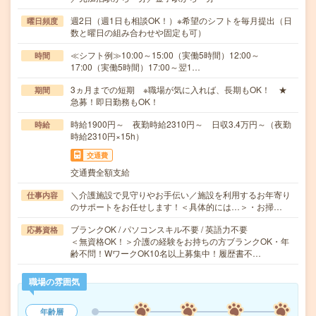
週2日（週1日も相談OK！）※希望のシフトを毎月提出（日
曜日頻度
数と曜日の組み合わせや固定も可）
≪シフト例≫10:00～15:00（実働5時間）12:00～
時間
17:00（実働5時間）17:00～翌1…
3ヵ月までの短期 ※職場が気に入れば、長期もOK！ ★
期間
急募！即日勤務もOK！
時給1900円～ 夜勤時給2310円～ 日収3.4万円～（夜勤
時給
時給2310円×15h）
交通費
交通費全額支給
＼介護施設で見守りやお手伝い／施設を利用するお年寄り
仕事内容
のサポートをお任せします！＜具体的には…＞・お掃…
ブランクOK / パソコンスキル不要 / 英語力不要
応募資格
＜無資格OK！＞介護の経験をお持ちの方ブランクOK・年
齢不問！WワークOK10名以上募集中！履歴書不…
職場の雰囲気
年齢層