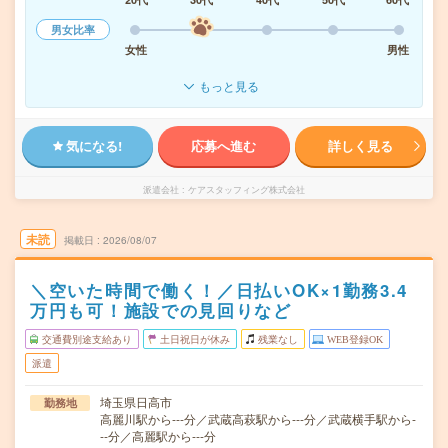
男女比率
女性
男性
もっと見る
気になる!
応募へ進む
詳しく見る
派遣会社
ケアスタッフィング株式会社
未読
掲載日
2026/08/07
＼空いた時間で働く！／日払いOK×1勤務3.4
万円も可！施設での見回りなど
交通費別途支給あり
土日祝日が休み
残業なし
WEB登録OK
派遣
埼玉県日高市
勤務地
高麗川駅から---分／武蔵高萩駅から---分／武蔵横手駅から-
--分／高麗駅から---分