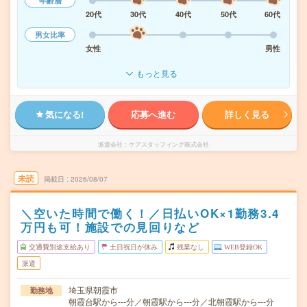
年齢層
20代
30代
40代
50代
60代
男女比率
女性
男性
もっと見る
気になる!
応募へ進む
詳しく見る
派遣会社
ケアスタッフィング株式会社
未読
掲載日
2026/08/07
＼空いた時間で働く！／日払いOK×1勤務3.4
万円も可！施設での見回りなど
交通費別途支給あり
土日祝日が休み
残業なし
WEB登録OK
派遣
埼玉県朝霞市
勤務地
朝霞台駅から---分／朝霞駅から---分／北朝霞駅から---分