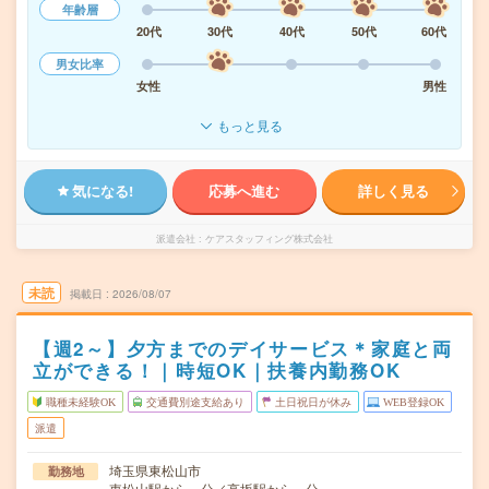
年齢層
20代
30代
40代
50代
60代
男女比率
女性
男性
もっと見る
気になる!
応募へ進む
詳しく見る
派遣会社
ケアスタッフィング株式会社
未読
掲載日
2026/08/07
【週2～】夕方までのデイサービス＊家庭と両
立ができる！｜時短OK｜扶養内勤務OK
職種未経験OK
交通費別途支給あり
土日祝日が休み
WEB登録OK
派遣
埼玉県東松山市
勤務地
東松山駅から---分／高坂駅から---分