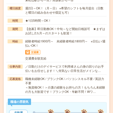
週2日～OK！（月～日） ※希望のシフトを毎月提出（日数
曜日頻度
と曜日の組み合わせや固定も可）
★1日5時間～OK！
時間
【急募】即日勤務OK！中旬～など開始日相談可 ★まずは
期間
お試し2カ月～のスタートも歓迎！
経験者時給1900円～ 未経験者時給1800円～ ※日払い/週
時給
払いOK！
交通費
交通費全額支給
／日勤だけのデイサービスで利用者さんの身の回りのお手
仕事内容
伝いをお任せします！＼何気ない日常生活がメインな…
職種未経験OK / ブランクOK / パソコンスキル不要 / 英語力
応募資格
不要
＜無資格OK！＞介護の経験をお持ちの方！もちろん未経験
の方も大歓迎です！ブランクOK・年齢不問！Wワ…
職場の雰囲気
年齢層