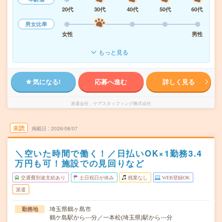
20代
30代
40代
50代
60代
男女比率
女性
男性
もっと見る
気になる!
応募へ進む
詳しく見る
派遣会社
ケアスタッフィング株式会社
未読
掲載日
2026/08/07
＼空いた時間で働く！／日払いOK×1勤務3.4
万円も可！施設での見回りなど
交通費別途支給あり
土日祝日が休み
残業なし
WEB登録OK
派遣
埼玉県鶴ヶ島市
勤務地
鶴ケ島駅から---分／一本松(埼玉県)駅から---分