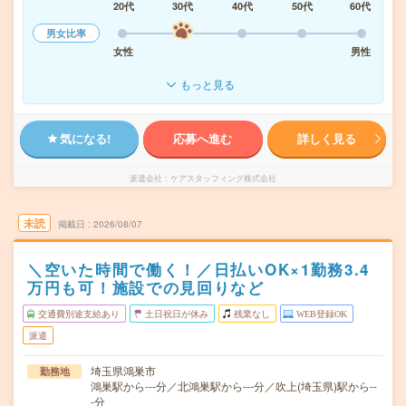
20代
30代
40代
50代
60代
男女比率
女性
男性
もっと見る
気になる!
応募へ進む
詳しく見る
派遣会社
ケアスタッフィング株式会社
未読
掲載日
2026/08/07
＼空いた時間で働く！／日払いOK×1勤務3.4
万円も可！施設での見回りなど
交通費別途支給あり
土日祝日が休み
残業なし
WEB登録OK
派遣
埼玉県鴻巣市
勤務地
鴻巣駅から---分／北鴻巣駅から---分／吹上(埼玉県)駅から--
-分