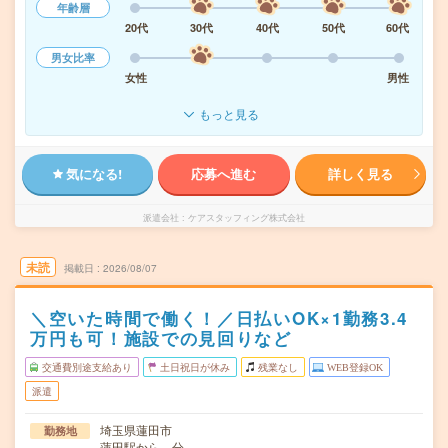
年齢層
20代
30代
40代
50代
60代
男女比率
女性
男性
もっと見る
気になる!
応募へ進む
詳しく見る
派遣会社
ケアスタッフィング株式会社
未読
掲載日
2026/08/07
＼空いた時間で働く！／日払いOK×1勤務3.4
万円も可！施設での見回りなど
交通費別途支給あり
土日祝日が休み
残業なし
WEB登録OK
派遣
埼玉県蓮田市
勤務地
蓮田駅から---分