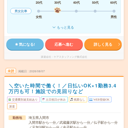
20代
30代
40代
50代
60代
男女比率
女性
男性
もっと見る
気になる!
応募へ進む
詳しく見る
派遣会社
ケアスタッフィング株式会社
未読
掲載日
2026/08/07
＼空いた時間で働く！／日払いOK×1勤務3.4
万円も可！施設での見回りなど
交通費別途支給あり
土日祝日が休み
残業なし
WEB登録OK
派遣
埼玉県入間市
勤務地
入間市駅から---分／武蔵藤沢駅から---分／仏子駅から---分
／元加治駅から---分／金子駅から---分