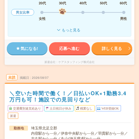
20代
30代
40代
50代
60代
男女比率
女性
男性
もっと見る
気になる!
応募へ進む
詳しく見る
派遣会社
ケアスタッフィング株式会社
未読
掲載日
2026/08/07
＼空いた時間で働く！／日払いOK×1勤務3.4
万円も可！施設での見回りなど
交通費別途支給あり
土日祝日が休み
残業なし
WEB登録OK
派遣
埼玉県北足立郡
勤務地
内宿駅から---分／伊奈中央駅から---分／羽貫駅から---分／
志久駅から---分／丸山(埼玉県)駅から---分