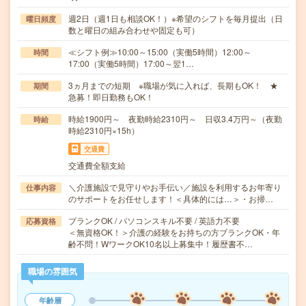
週2日（週1日も相談OK！）※希望のシフトを毎月提出（日
曜日頻度
数と曜日の組み合わせや固定も可）
≪シフト例≫10:00～15:00（実働5時間）12:00～
時間
17:00（実働5時間）17:00～翌1…
3ヵ月までの短期 ※職場が気に入れば、長期もOK！ ★
期間
急募！即日勤務もOK！
時給1900円～ 夜勤時給2310円～ 日収3.4万円～（夜勤
時給
時給2310円×15h）
交通費
交通費全額支給
＼介護施設で見守りやお手伝い／施設を利用するお年寄り
仕事内容
のサポートをお任せします！＜具体的には…＞・お掃…
ブランクOK / パソコンスキル不要 / 英語力不要
応募資格
＜無資格OK！＞介護の経験をお持ちの方ブランクOK・年
齢不問！WワークOK10名以上募集中！履歴書不…
職場の雰囲気
年齢層