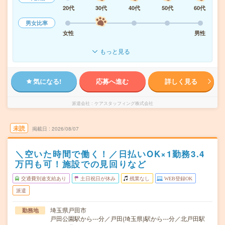
20代
30代
40代
50代
60代
男女比率
女性
男性
もっと見る
気になる!
応募へ進む
詳しく見る
派遣会社
ケアスタッフィング株式会社
未読
掲載日
2026/08/07
＼空いた時間で働く！／日払いOK×1勤務3.4
万円も可！施設での見回りなど
交通費別途支給あり
土日祝日が休み
残業なし
WEB登録OK
派遣
埼玉県戸田市
勤務地
戸田公園駅から---分／戸田(埼玉県)駅から---分／北戸田駅