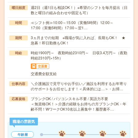
週2日（週1日も相談OK！）※希望のシフトを毎月提出（日
曜日頻度
数と曜日の組み合わせや固定も可）
≪シフト例≫10:00～15:00（実働5時間）12:00～
時間
17:00（実働5時間）17:00～翌1…
3ヵ月までの短期 ※職場が気に入れば、長期もOK！ ★
期間
急募！即日勤務もOK！
時給1900円～ 夜勤時給2310円～ 日収3.4万円～（夜勤
時給
時給2310円×15h）
交通費
交通費全額支給
＼介護施設で見守りやお手伝い／施設を利用するお年寄り
仕事内容
のサポートをお任せします！＜具体的には…＞・お掃…
ブランクOK / パソコンスキル不要 / 英語力不要
応募資格
＜無資格OK！＞介護の経験をお持ちの方ブランクOK・年
齢不問！WワークOK10名以上募集中！履歴書不…
職場の雰囲気
年齢層