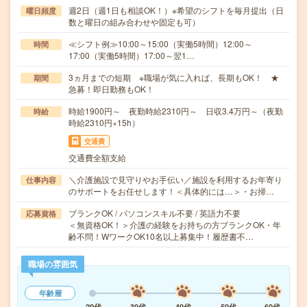
週2日（週1日も相談OK！）※希望のシフトを毎月提出（日
曜日頻度
数と曜日の組み合わせや固定も可）
≪シフト例≫10:00～15:00（実働5時間）12:00～
時間
17:00（実働5時間）17:00～翌1…
3ヵ月までの短期 ※職場が気に入れば、長期もOK！ ★
期間
急募！即日勤務もOK！
時給1900円～ 夜勤時給2310円～ 日収3.4万円～（夜勤
時給
時給2310円×15h）
交通費
交通費全額支給
＼介護施設で見守りやお手伝い／施設を利用するお年寄り
仕事内容
のサポートをお任せします！＜具体的には…＞・お掃…
ブランクOK / パソコンスキル不要 / 英語力不要
応募資格
＜無資格OK！＞介護の経験をお持ちの方ブランクOK・年
齢不問！WワークOK10名以上募集中！履歴書不…
職場の雰囲気
年齢層
20代
30代
40代
50代
60代