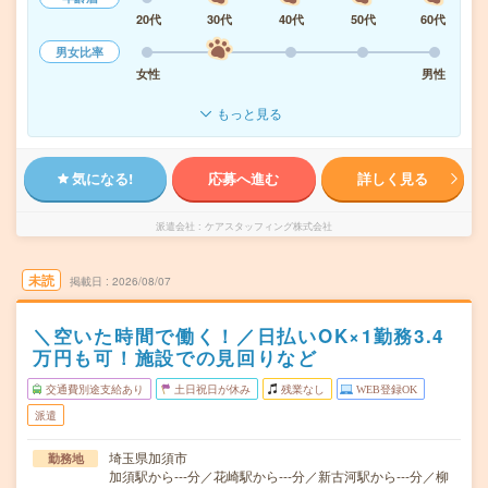
20代
30代
40代
50代
60代
男女比率
女性
男性
もっと見る
気になる!
応募へ進む
詳しく見る
派遣会社
ケアスタッフィング株式会社
未読
掲載日
2026/08/07
＼空いた時間で働く！／日払いOK×1勤務3.4
万円も可！施設での見回りなど
交通費別途支給あり
土日祝日が休み
残業なし
WEB登録OK
派遣
埼玉県加須市
勤務地
加須駅から---分／花崎駅から---分／新古河駅から---分／柳