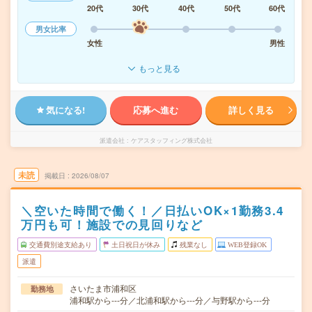
20代
30代
40代
50代
60代
男女比率
女性
男性
もっと見る
気になる!
応募へ進む
詳しく見る
派遣会社
ケアスタッフィング株式会社
未読
掲載日
2026/08/07
＼空いた時間で働く！／日払いOK×1勤務3.4
万円も可！施設での見回りなど
交通費別途支給あり
土日祝日が休み
残業なし
WEB登録OK
派遣
さいたま市浦和区
勤務地
浦和駅から---分／北浦和駅から---分／与野駅から---分