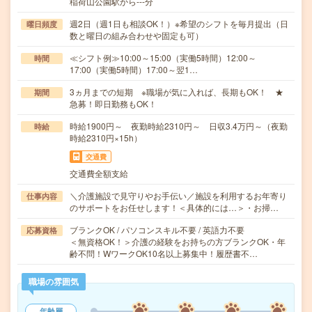
稲荷山公園駅から---分
週2日（週1日も相談OK！）※希望のシフトを毎月提出（日
曜日頻度
数と曜日の組み合わせや固定も可）
≪シフト例≫10:00～15:00（実働5時間）12:00～
時間
17:00（実働5時間）17:00～翌1…
3ヵ月までの短期 ※職場が気に入れば、長期もOK！ ★
期間
急募！即日勤務もOK！
時給1900円～ 夜勤時給2310円～ 日収3.4万円～（夜勤
時給
時給2310円×15h）
交通費
交通費全額支給
＼介護施設で見守りやお手伝い／施設を利用するお年寄り
仕事内容
のサポートをお任せします！＜具体的には…＞・お掃…
ブランクOK / パソコンスキル不要 / 英語力不要
応募資格
＜無資格OK！＞介護の経験をお持ちの方ブランクOK・年
齢不問！WワークOK10名以上募集中！履歴書不…
職場の雰囲気
年齢層