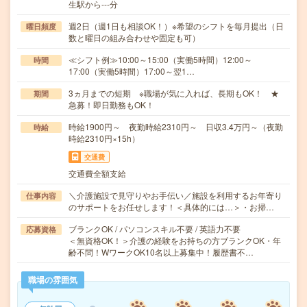
生駅から---分
週2日（週1日も相談OK！）※希望のシフトを毎月提出（日
曜日頻度
数と曜日の組み合わせや固定も可）
≪シフト例≫10:00～15:00（実働5時間）12:00～
時間
17:00（実働5時間）17:00～翌1…
3ヵ月までの短期 ※職場が気に入れば、長期もOK！ ★
期間
急募！即日勤務もOK！
時給1900円～ 夜勤時給2310円～ 日収3.4万円～（夜勤
時給
時給2310円×15h）
交通費
交通費全額支給
＼介護施設で見守りやお手伝い／施設を利用するお年寄り
仕事内容
のサポートをお任せします！＜具体的には…＞・お掃…
ブランクOK / パソコンスキル不要 / 英語力不要
応募資格
＜無資格OK！＞介護の経験をお持ちの方ブランクOK・年
齢不問！WワークOK10名以上募集中！履歴書不…
職場の雰囲気