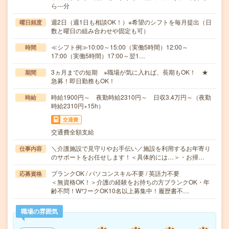
ら---分
週2日（週1日も相談OK！）※希望のシフトを毎月提出（日
曜日頻度
数と曜日の組み合わせや固定も可）
≪シフト例≫10:00～15:00（実働5時間）12:00～
時間
17:00（実働5時間）17:00～翌1…
3ヵ月までの短期 ※職場が気に入れば、長期もOK！ ★
期間
急募！即日勤務もOK！
時給1900円～ 夜勤時給2310円～ 日収3.4万円～（夜勤
時給
時給2310円×15h）
交通費
交通費全額支給
＼介護施設で見守りやお手伝い／施設を利用するお年寄り
仕事内容
のサポートをお任せします！＜具体的には…＞・お掃…
ブランクOK / パソコンスキル不要 / 英語力不要
応募資格
＜無資格OK！＞介護の経験をお持ちの方ブランクOK・年
齢不問！WワークOK10名以上募集中！履歴書不…
職場の雰囲気