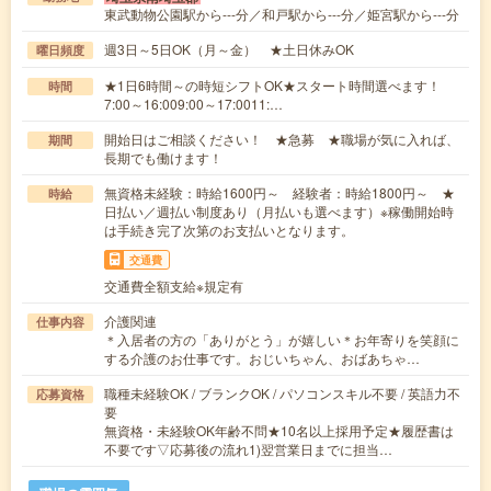
東武動物公園駅から---分／和戸駅から---分／姫宮駅から---分
週3日～5日OK（月～金） ★土日休みOK
曜日頻度
★1日6時間～の時短シフトOK★スタート時間選べます！
時間
7:00～16:009:00～17:0011:…
開始日はご相談ください！ ★急募 ★職場が気に入れば、
期間
長期でも働けます！
無資格未経験：時給1600円～ 経験者：時給1800円～ ★
時給
日払い／週払い制度あり（月払いも選べます）※稼働開始時
は手続き完了次第のお支払いとなります。
交通費
交通費全額支給※規定有
介護関連
仕事内容
＊入居者の方の「ありがとう」が嬉しい＊お年寄りを笑顔に
する介護のお仕事です。おじいちゃん、おばあちゃ…
職種未経験OK / ブランクOK / パソコンスキル不要 / 英語力不
応募資格
要
無資格・未経験OK年齢不問★10名以上採用予定★履歴書は
不要です▽応募後の流れ1)翌営業日までに担当…