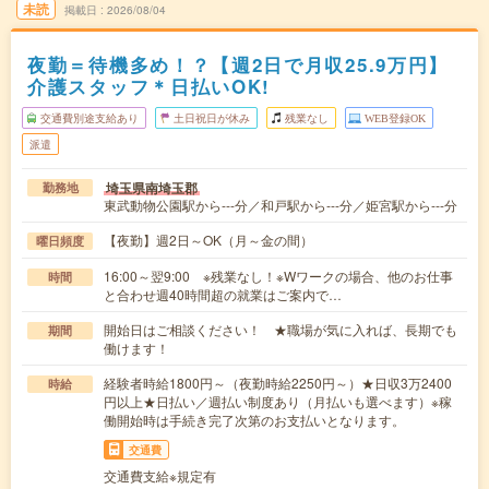
未読
掲載日
2026/08/04
夜勤＝待機多め！？【週2日で月収25.9万円】
介護スタッフ＊日払いOK!
交通費別途支給あり
土日祝日が休み
残業なし
WEB登録OK
派遣
埼玉県南埼玉郡
勤務地
東武動物公園駅から---分／和戸駅から---分／姫宮駅から---分
【夜勤】週2日～OK（月～金の間）
曜日頻度
16:00～翌9:00 ※残業なし！※Wワークの場合、他のお仕事
時間
と合わせ週40時間超の就業はご案内で…
開始日はご相談ください！ ★職場が気に入れば、長期でも
期間
働けます！
経験者時給1800円～（夜勤時給2250円～）★日収3万2400
時給
円以上★日払い／週払い制度あり（月払いも選べます）※稼
働開始時は手続き完了次第のお支払いとなります。
交通費
交通費支給※規定有