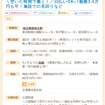
＼空いた時間で働く！／日払いOK×1勤務3.4万
円も可！施設での見回りなど
交通費別途支給あり
土日祝日が休み
残業なし
WEB登録OK
派遣
埼玉県南埼玉郡
勤務地
東武動物公園駅から---分／和戸駅から---分／姫宮駅から---分
週2日（週1日も相談OK！） ※希望のシフトを毎月提出（日
曜日頻度
数と曜日の組み合わせや固定も可）
≪シフト例≫10:00～15:00（実働5時間）12:00～17:00（実
時間
働5時間）17:00～翌1…
3ヵ月までの
※職場が気に入れば、長期もOK！ ★急
短期
期間
募！即日勤務もOK！
時給1900円～ 夜勤時給2310円～ 日収3.4万円～（夜勤時
時給
給2310円×15h）
交通費
交通費全額支給
介護関連
仕事内容
＼介護施設で見守りやお手伝い／施設を利用するお年寄りの