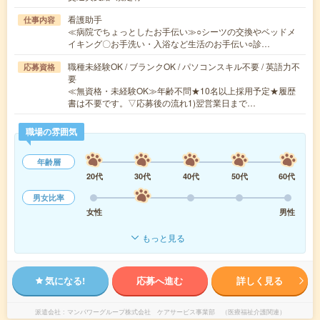
看護助手
仕事内容
≪病院でちょっとしたお手伝い≫○シーツの交換やベッドメ
イキング〇お手洗い・入浴など生活のお手伝い○診…
職種未経験OK / ブランクOK / パソコンスキル不要 / 英語力不
応募資格
要
≪無資格・未経験OK≫年齢不問★10名以上採用予定★履歴
書は不要です。▽応募後の流れ1)翌営業日まで…
職場の雰囲気
年齢層
20代
30代
40代
50代
60代
男女比率
女性
男性
もっと見る
気になる!
応募へ進む
詳しく見る
派遣会社
マンパワーグループ株式会社 ケアサービス事業部 （医療福祉介護関連）