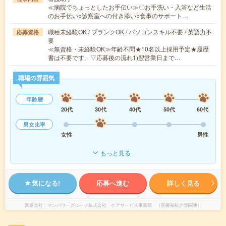
≪病院でちょっとしたお手伝い≫〇お手洗い・入浴など生活
のお手伝い○診察室への付き添い○食事のサポート…
職種未経験OK / ブランクOK / パソコンスキル不要 / 英語力不
応募資格
要
≪無資格・未経験OK≫年齢不問★10名以上採用予定★履歴
書は不要です。▽応募後の流れ1)翌営業日まで…
職場の雰囲気
年齢層
20代
30代
40代
50代
60代
男女比率
女性
男性
もっと見る
気になる!
応募へ進む
詳しく見る
派遣会社
マンパワーグループ株式会社 ケアサービス事業部 （医療福祉介護関連）