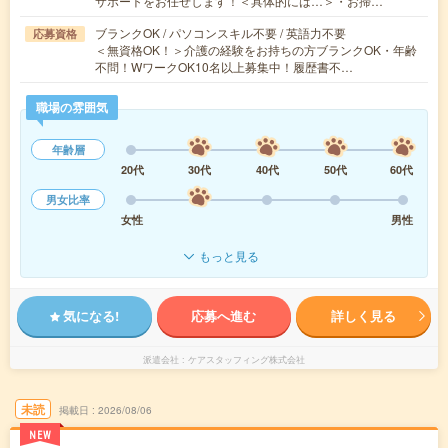
サポートをお任せします！＜具体的には…＞・お掃…
ブランクOK / パソコンスキル不要 / 英語力不要
応募資格
＜無資格OK！＞介護の経験をお持ちの方ブランクOK・年齢
不問！WワークOK10名以上募集中！履歴書不…
職場の雰囲気
年齢層
20代
30代
40代
50代
60代
男女比率
女性
男性
もっと見る
気になる!
応募へ進む
詳しく見る
派遣会社
ケアスタッフィング株式会社
未読
掲載日
2026/08/06
NEW