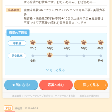
する介護のお仕事です。おじいちゃん、おばあちゃ…
職種未経験OK / ブランクOK / パソコンスキル不要 / 英語力不
応募資格
要
無資格・未経験OK年齢不問★10名以上採用予定★履歴書は
不要です▽応募後の流れ1)翌営業日までに担当…
職場の雰囲気
年齢層
20代
30代
40代
50代
60代
男女比率
女性
男性
もっと見る
気になる!
応募へ進む
詳しく見る
派遣会社
マンパワーグループ株式会社 ケアサービス事業部 （医療福祉介護関連）
未読
掲載日
2026/08/05