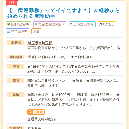
NEW
【「病院勤務」ってイイですよ＊】未経験から
始められる看護助手
職種未経験OK
交通費別途支給あり
土日祝日が休み
残業なし
WEB登録OK
派遣
埼玉県南埼玉郡
勤務地
東武動物公園駅から---分／和戸駅から---分／姫宮駅から---分
週3日～5日OK（月～金） ★土日休みOK
曜日頻度
★1日6時間～の時短シフトOK★都合に合わせてシフトが決
時間
められますシフト例：7：00～16：009：…
開始日はご相談ください！ ★急募 ★職場が気に入れば、
期間
長期でも働けます！
無資格未経験：時給1600円～ 経験者：時給1800円～ ★
時給
日払い／週払い制度あり（月払いも選べます）※稼働開始時
は手続き完了次第のお支払いとなります。
交通費
交通費支給※規定有
看護助手
仕事内容