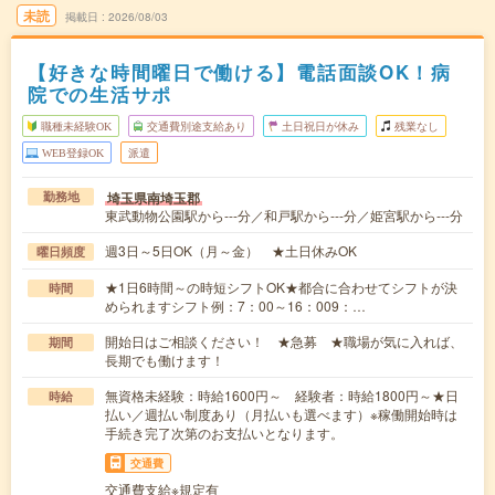
未読
掲載日
2026/08/03
【好きな時間曜日で働ける】電話面談OK！病
院での生活サポ
職種未経験OK
交通費別途支給あり
土日祝日が休み
残業なし
WEB登録OK
派遣
埼玉県南埼玉郡
勤務地
東武動物公園駅から---分／和戸駅から---分／姫宮駅から---分
週3日～5日OK（月～金） ★土日休みOK
曜日頻度
★1日6時間～の時短シフトOK★都合に合わせてシフトが決
時間
められますシフト例：7：00～16：009：…
開始日はご相談ください！ ★急募 ★職場が気に入れば、
期間
長期でも働けます！
無資格未経験：時給1600円～ 経験者：時給1800円～★日
時給
払い／週払い制度あり（月払いも選べます）※稼働開始時は
手続き完了次第のお支払いとなります。
交通費
交通費支給※規定有