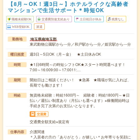
【8月～OK！週3日～】ホテルライクな高齢者
マンションで生活サポート＊時短OK
職種未経験OK
交通費別途支給あり
土日祝日が休み
残業なし
WEB登録OK
派遣
埼玉県南埼玉郡
勤務地
東武動物公園駅から---分／和戸駅から---分／姫宮駅から---分
週3日～5日OK（月～金） ★土日休みOK
曜日頻度
★1日6時間～の時短シフトOK★スタート時間選べます！
時間
7:00～16:009:00～17:0011:…
開始日はご相談ください！ ★急募 ★職場が気に入れば、
期間
長期でも働けます！
無資格未経験：時給1600円～ 経験者：時給1800円～★日
時給
払い／週払い制度あり（月払いも選べます）※稼働開始時は
手続き完了次第のお支払いとなります。
交通費
交通費全額支給※規定有
介護関連
仕事内容
＊入居者の方の「ありがとう」が嬉しい＊お年寄りを笑顔に