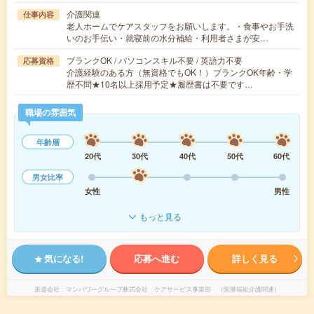
介護関連
仕事内容
老人ホームでケアスタッフをお願いします。・食事やお手洗
いのお手伝い・就寝前の水分補給・利用者さまが安…
ブランクOK / パソコンスキル不要 / 英語力不要
応募資格
介護経験のある方（無資格でもOK！）ブランクOK年齢・学
歴不問★10名以上採用予定★履歴書は不要です…
職場の雰囲気
年齢層
20代
30代
40代
50代
60代
男女比率
女性
男性
もっと見る
気になる!
応募へ進む
詳しく見る
派遣会社
マンパワーグループ株式会社 ケアサービス事業部 （医療福祉介護関連）