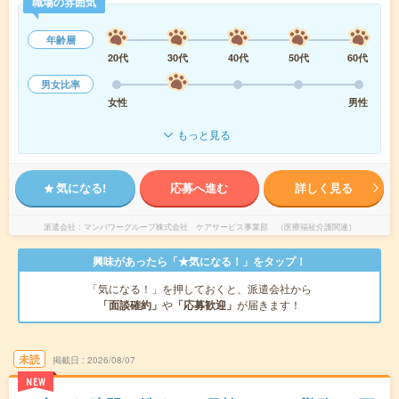
職場の雰囲気
年齢層
20代
30代
40代
50代
60代
男女比率
女性
男性
もっと見る
気になる!
応募へ進む
詳しく見る
派遣会社
マンパワーグループ株式会社 ケアサービス事業部 （医療福祉介護関連）
興味があったら「★気になる！」をタップ！
「気になる！」を押しておくと、派遣会社から
「面談確約」
や
「応募歓迎」
が届きます！
未読
掲載日
2026/08/07
NEW