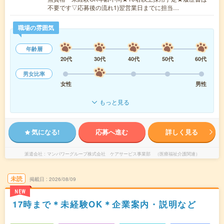
不要です▽応募後の流れ1)翌営業日までに担当…
職場の雰囲気
年齢層
20代
30代
40代
50代
60代
男女比率
女性
男性
もっと見る
気になる!
応募へ進む
詳しく見る
派遣会社
マンパワーグループ株式会社 ケアサービス事業部 （医療福祉介護関連）
未読
掲載日
2026/08/09
NEW
17時まで＊未経験OK＊企業案内・説明など