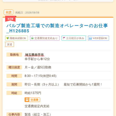
未読
掲載日
2026/08/08
NEW
バルブ製造工場での製造オペレーターのお仕事
_H126885
職種未経験OK
交通費別途支給あり
土日祝日が休み
WEB登録OK
派遣
埼玉県幸手市
勤務地
幸手駅から車12分
月～金／週5日勤務
曜日頻度
8:30～17:15(休憩0:45)
時間
即日～長期（3ヶ月以上） 最短で応募開始から1週間！
期間
時給1375円
時給
交通費
交通費規定内支給
製造（組立・加工）
仕事内容