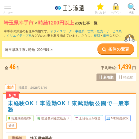
メニュー
気になる!
ログイン
検索
埼玉県幸手市
×
時給1200円以上
のお仕事一覧
幸手市の派遣のお仕事情報です。
オフィスワーク・事務系
、
営業・販売・サービス系
、
クリエイティブ系
などのお仕事を取り揃えています。さらに、
短期
・
単発
などの期
間や、
職種未経験OK
などのこだわり条件で絞り込んでいただけます。
条件の変更
埼玉県幸手市 / 時給1200円以上
46
1,439
全
件
平均時給:
円
時給順
新着順
未読
掲載日
2026/08/10
NEW
未経験OK！車通勤OK！東武動物公園で一般事
務
職種未経験OK
交通費別途支給あり
土日祝日が休み
WEB登録OK
派遣
埼玉県幸手市
勤務地