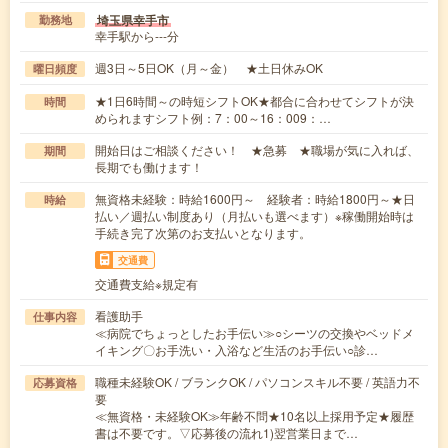
埼玉県幸手市
勤務地
幸手駅から---分
週3日～5日OK（月～金） ★土日休みOK
曜日頻度
★1日6時間～の時短シフトOK★都合に合わせてシフトが決
時間
められますシフト例：7：00～16：009：…
開始日はご相談ください！ ★急募 ★職場が気に入れば、
期間
長期でも働けます！
無資格未経験：時給1600円～ 経験者：時給1800円～★日
時給
払い／週払い制度あり（月払いも選べます）※稼働開始時は
手続き完了次第のお支払いとなります。
交通費
交通費支給※規定有
看護助手
仕事内容
≪病院でちょっとしたお手伝い≫○シーツの交換やベッドメ
イキング〇お手洗い・入浴など生活のお手伝い○診…
職種未経験OK / ブランクOK / パソコンスキル不要 / 英語力不
応募資格
要
≪無資格・未経験OK≫年齢不問★10名以上採用予定★履歴
書は不要です。▽応募後の流れ1)翌営業日まで…