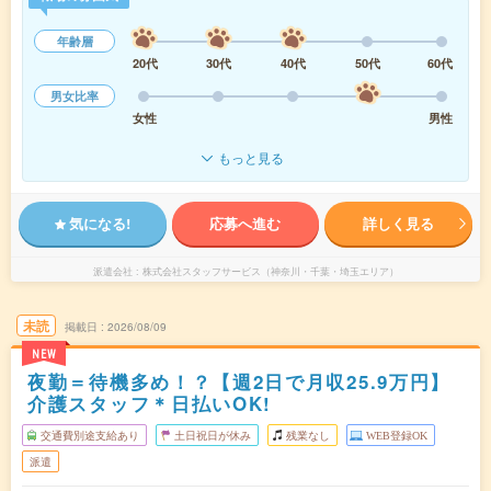
年齢層
20代
30代
40代
50代
60代
男女比率
女性
男性
もっと見る
気になる!
応募へ進む
詳しく見る
派遣会社
株式会社スタッフサービス（神奈川・千葉・埼玉エリア）
未読
掲載日
2026/08/09
NEW
夜勤＝待機多め！？【週2日で月収25.9万円】
介護スタッフ＊日払いOK!
交通費別途支給あり
土日祝日が休み
残業なし
WEB登録OK
派遣