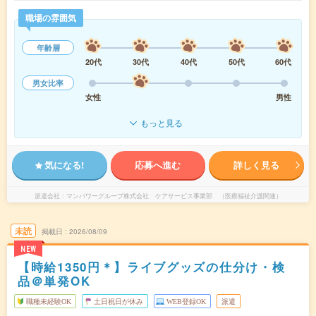
職場の雰囲気
年齢層
20代
30代
40代
50代
60代
男女比率
女性
男性
もっと見る
気になる!
応募へ進む
詳しく見る
派遣会社
マンパワーグループ株式会社 ケアサービス事業部 （医療福祉介護関連）
未読
掲載日
2026/08/09
NEW
【時給1350円＊】ライブグッズの仕分け・検
品＠単発OK
職種未経験OK
土日祝日が休み
WEB登録OK
派遣