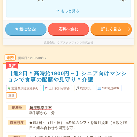
もっと見る
気になる!
応募へ進む
詳しく見る
派遣会社
ケアスタッフィング株式会社
未読
掲載日
2026/08/07
NEW
【週2日＊高時給1900円～】シニア向けマンシ
ョンで食事の配膳や見守り＊介護
交通費別途支給あり
土日祝日が休み
残業なし
WEB登録OK
派遣
埼玉県幸手市
勤務地
幸手駅から---分
★週2日～（月～日） ※希望のシフトを毎月提出（日数と曜
曜日頻度
日の組み合わせや固定も可）