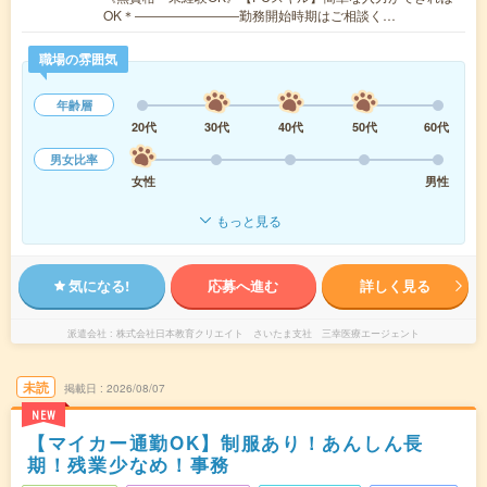
OK＊――――――――勤務開始時期はご相談く…
職場の雰囲気
年齢層
20代
30代
40代
50代
60代
男女比率
女性
男性
もっと見る
気になる!
応募へ進む
詳しく見る
派遣会社
株式会社日本教育クリエイト さいたま支社 三幸医療エージェント
未読
掲載日
2026/08/07
NEW
【マイカー通勤OK】制服あり！あんしん長
期！残業少なめ！事務