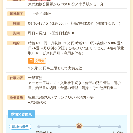
東武動物公園駅からバス18分／幸手駅から---分
月～金／週5日
曜日頻度
08:30-17:15（休憩55分）実働7時間50分（残業少なめ！）
時間
即日～長期 ※開始日相談OK
期間
時給1300円 月収例 20万円 時給1300円×実働7h50m×週5
時給
日×4週 ※月収例を保証するものではありません。※給与即受
取りサービス利用可（利用条件有）
交通費
1ヶ月3万円を上限として実費支給
一般事務
仕事内容
メーカー工場にて・入退社手続き・備品の発注管理・請求
書、納品書の処理・食堂の管理・清掃・その他庶務業…
職種未経験OK / ブランクOK / 英語力不要
応募資格
■未経験OK！
職場の雰囲気
職場の様子
活気がある
しずか