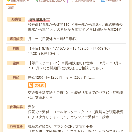
職種未経験OK
交通費別途支給あり
土日祝日が休み
WEB登録OK
派遣
埼玉県幸手市
勤務地
杉戸高野台駅から徒歩11分／幸手駅から車8分／東武動物公
園駅から車11分／久喜駅から車17分／春日部駅から車24分
月～土（日祝休み＊週5日勤務）
曜日頻度
【平日】8:15～17:157:45～16:458:00～17:008:30～
時間
17:30（休憩60分…
【即日スタートOK】⇒長期歓迎のお仕事！ 8月～＊9月～
期間
＊10月～など開始日はお気軽にご相談ください
時給1200円～1250円 ＃月収20万円以上
時給
交通費
交通費全額支給＊ご自宅から最寄り駅までのバス代・駐輪場
代も支給あり＊
受付
仕事内容
病院での受付・コールセンタースタッフ（配属先は現場状況
により決定します）（１）カウンター受付＊ 診療…
職種未経験OK / ブランクOK / 英語力不要
応募資格
《無資格・未経験OK》【PCスキル】簡単な入力ができれば