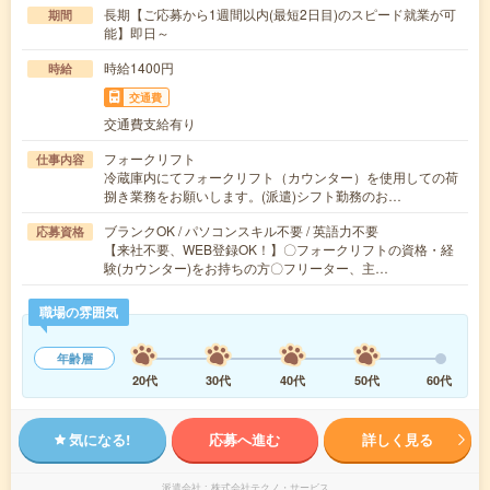
長期【ご応募から1週間以内(最短2日目)のスピード就業が可
期間
能】即日～
時給1400円
時給
交通費
交通費支給有り
フォークリフト
仕事内容
冷蔵庫内にてフォークリフト（カウンター）を使用しての荷
捌き業務をお願いします。(派遣)シフト勤務のお…
ブランクOK / パソコンスキル不要 / 英語力不要
応募資格
【来社不要、WEB登録OK！】〇フォークリフトの資格・経
験(カウンター)をお持ちの方〇フリーター、主…
職場の雰囲気
年齢層
20代
30代
40代
50代
60代
気になる!
応募へ進む
詳しく見る
派遣会社
株式会社テクノ・サービス