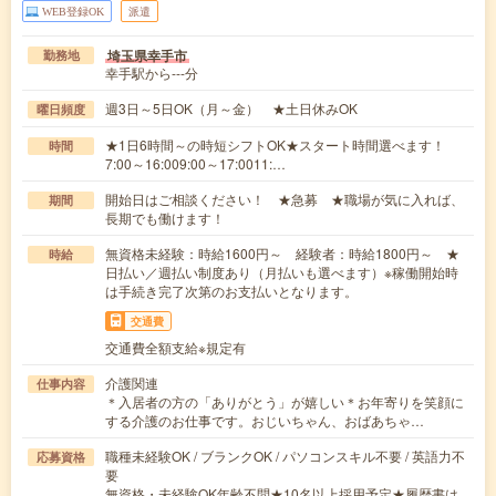
WEB登録OK
派遣
埼玉県幸手市
勤務地
幸手駅から---分
週3日～5日OK（月～金） ★土日休みOK
曜日頻度
★1日6時間～の時短シフトOK★スタート時間選べます！
時間
7:00～16:009:00～17:0011:…
開始日はご相談ください！ ★急募 ★職場が気に入れば、
期間
長期でも働けます！
無資格未経験：時給1600円～ 経験者：時給1800円～ ★
時給
日払い／週払い制度あり（月払いも選べます）※稼働開始時
は手続き完了次第のお支払いとなります。
交通費
交通費全額支給※規定有
介護関連
仕事内容
＊入居者の方の「ありがとう」が嬉しい＊お年寄りを笑顔に
する介護のお仕事です。おじいちゃん、おばあちゃ…
職種未経験OK / ブランクOK / パソコンスキル不要 / 英語力不
応募資格
要
無資格・未経験OK年齢不問★10名以上採用予定★履歴書は