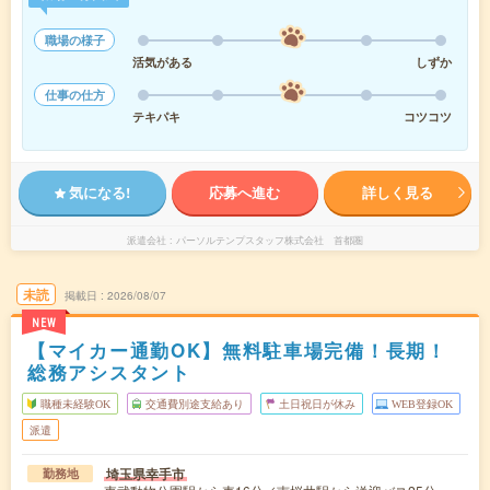
職場の様子
活気がある
しずか
仕事の仕方
テキパキ
コツコツ
気になる!
応募へ進む
詳しく見る
派遣会社
パーソルテンプスタッフ株式会社 首都圏
未読
掲載日
2026/08/07
NEW
【マイカー通勤OK】無料駐車場完備！長期！
総務アシスタント
職種未経験OK
交通費別途支給あり
土日祝日が休み
WEB登録OK
派遣
埼玉県幸手市
勤務地