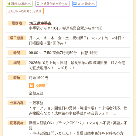
職種未経験OK
交通費別途支給あり
WEB登録OK
正社員への紹介予定派遣
埼玉県幸手市
勤務地
幸手駅から車10分／杉戸高野台駅から車13分
月・火・水・木・金・土・祝(週5日) ※シフト制 ※休日：
曜日頻度
日曜固定＋週1回休み！
09:00～17:50(実働7時間50分 休憩1時間)
時間
2026年10月上旬～長期 最長半年の派遣期間後、双方合意
期間
で直接雇用へ！ ※10月～！
時給1600円
時給
交通費
全額支給
一般事務
仕事内容
＊オークション開催日の受付（毎週木曜）＊来場者対応、飲
み物配布など＊成約後の事務手続きや会員フォロー…
職種未経験OK / ブランクOK / パソコンスキル不要 / 英語力不
応募資格
要
・事務経験は問いません！・普通自動車免許をお持ちの方