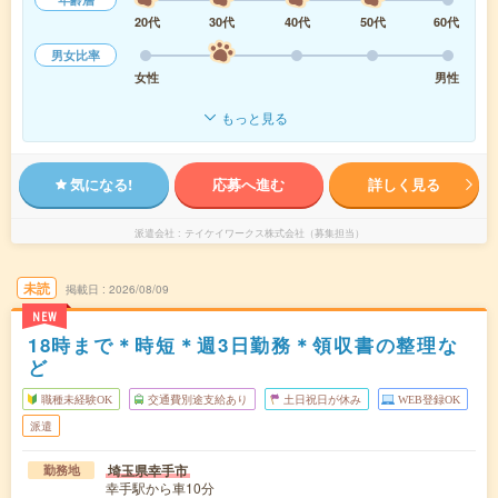
20代
30代
40代
50代
60代
男女比率
女性
男性
もっと見る
気になる!
応募へ進む
詳しく見る
派遣会社
テイケイワークス株式会社（募集担当）
未読
掲載日
2026/08/09
NEW
18時まで＊時短＊週3日勤務＊領収書の整理な
ど
職種未経験OK
交通費別途支給あり
土日祝日が休み
WEB登録OK
派遣
埼玉県幸手市
勤務地
幸手駅から車10分