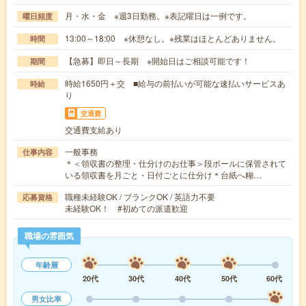
月・水・金 ※週3日勤務。※表記曜日は一例です。
曜日頻度
13:00～18:00 ※休憩なし。※残業はほとんどありません。
時間
【急募】即日～長期 ※開始日はご相談可能です！
期間
時給1650円＋交 ■給与の前払いが可能な速払いサービスあ
時給
り
交通費
交通費支給あり
一般事務
仕事内容
＊＜領収書の整理・仕分けのお仕事＞段ボールに保管されて
いる領収書を月ごと・日付ごとに仕分け＊台紙へ糊…
職種未経験OK / ブランクOK / 英語力不要
応募資格
未経験OK！ #初めての派遣歓迎
職場の雰囲気
年齢層
20代
30代
40代
50代
60代
男女比率