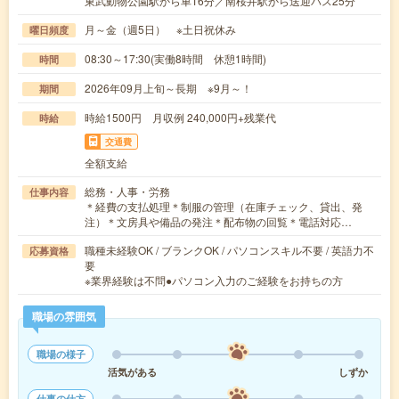
東武動物公園駅から車16分／南桜井駅から送迎バス25分
月～金（週5日） ※土日祝休み
曜日頻度
08:30～17:30(実働8時間 休憩1時間)
時間
2026年09月上旬～長期 ※9月～！
期間
時給1500円 月収例 240,000円+残業代
時給
交通費
全額支給
総務・人事・労務
仕事内容
＊経費の支払処理＊制服の管理（在庫チェック、貸出、発
注）＊文房具や備品の発注＊配布物の回覧＊電話対応…
職種未経験OK / ブランクOK / パソコンスキル不要 / 英語力不
応募資格
要
※業界経験は不問●パソコン入力のご経験をお持ちの方
職場の雰囲気
職場の様子
活気がある
しずか
仕事の仕方