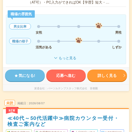
（AT可）・PC入力ができればOK【学歴】短大・…
職場の雰囲気
男女比率
女性
男性
職場の様子
活気がある
しずか
もっと見る
気になる!
応募へ進む
詳しく見る
派遣会社
パーソルテンプスタッフ株式会社 首都圏
未読
掲載日
2026/08/07
NEW
≪40代～50代活躍中≫病院カウンター受付・
検査ご案内など