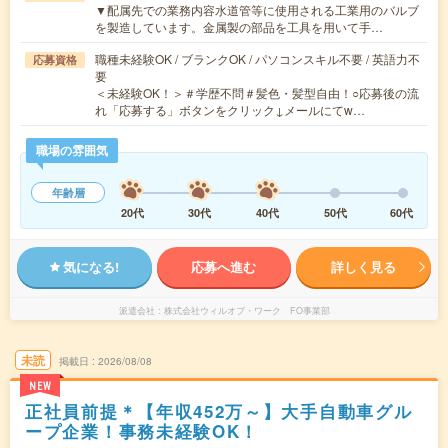
▼配属先での業務内容水道管等に使用される工業用のバルブ
を製造しています。金属製の部品を工具を用いて手…
職種未経験OK / ブランクOK / パソコンスキル不要 / 英語力不
応募資格
要
＜未経験OK！＞＃学歴不問＃髪色・髪型自由！○応募後の流
れ「応募する」ボタンをクリック↓メールにてw…
職場の雰囲気
年齢層
20代
30代
40代
50代
60代
気になる!
応募へ進む
詳しく見る
派遣会社
株式会社ウィルオブ・ワーク FO事業部
未読
掲載日
2026/08/08
NEW
正社員前提＊【年収452万～】大手自動車グル
ープ企業！事務未経験OK！