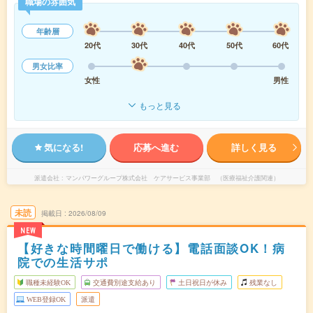
職場の雰囲気
年齢層
20代
30代
40代
50代
60代
男女比率
女性
男性
もっと見る
気になる!
応募へ進む
詳しく見る
派遣会社
マンパワーグループ株式会社 ケアサービス事業部 （医療福祉介護関連）
未読
掲載日
2026/08/09
NEW
【好きな時間曜日で働ける】電話面談OK！病
院での生活サポ
職種未経験OK
交通費別途支給あり
土日祝日が休み
残業なし
WEB登録OK
派遣