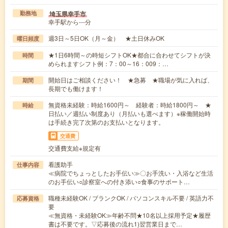
埼玉県幸手市
勤務地
幸手駅から---分
週3日～5日OK（月～金） ★土日休みOK
曜日頻度
★1日6時間～の時短シフトOK★都合に合わせてシフトが決
時間
められますシフト例：7：00～16：009：…
開始日はご相談ください！ ★急募 ★職場が気に入れば、
期間
長期でも働けます！
無資格未経験：時給1600円～ 経験者：時給1800円～ ★
時給
日払い／週払い制度あり（月払いも選べます）※稼働開始時
は手続き完了次第のお支払いとなります。
交通費
交通費支給※規定有
看護助手
仕事内容
≪病院でちょっとしたお手伝い≫〇お手洗い・入浴など生活
のお手伝い○診察室への付き添い○食事のサポート…
職種未経験OK / ブランクOK / パソコンスキル不要 / 英語力不
応募資格
要
≪無資格・未経験OK≫年齢不問★10名以上採用予定★履歴
書は不要です。▽応募後の流れ1)翌営業日まで…