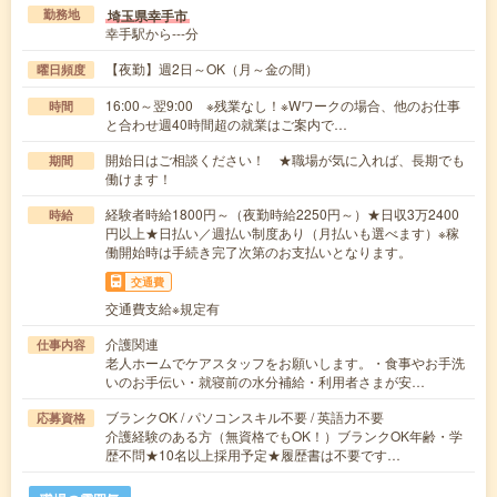
埼玉県幸手市
勤務地
幸手駅から---分
【夜勤】週2日～OK（月～金の間）
曜日頻度
16:00～翌9:00 ※残業なし！※Wワークの場合、他のお仕事
時間
と合わせ週40時間超の就業はご案内で…
開始日はご相談ください！ ★職場が気に入れば、長期でも
期間
働けます！
経験者時給1800円～（夜勤時給2250円～）★日収3万2400
時給
円以上★日払い／週払い制度あり（月払いも選べます）※稼
働開始時は手続き完了次第のお支払いとなります。
交通費
交通費支給※規定有
介護関連
仕事内容
老人ホームでケアスタッフをお願いします。・食事やお手洗
いのお手伝い・就寝前の水分補給・利用者さまが安…
ブランクOK / パソコンスキル不要 / 英語力不要
応募資格
介護経験のある方（無資格でもOK！）ブランクOK年齢・学
歴不問★10名以上採用予定★履歴書は不要です…