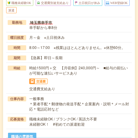
職種未経験OK
交通費別途支給あり
土日祝日が休み
WEB登録OK
派遣
埼玉県幸手市
勤務地
幸手駅から車8分
月～金 ※土日祝休み
曜日頻度
8:00～17:00 ※残業はほとんどありません。※休憩60分。
時間
【急募】即日～長期
期間
時給1500円＋交 【月収例】240,000円～ ■給与の前払い
時給
が可能な速払いサービスあり
交通費
交通費支給あり
一般事務
仕事内容
＊業者手配＊郵便物の発送手配＊企業案内・説明＊メール対
応＊電話応対など
職種未経験OK / ブランクOK / 英語力不要
応募資格
未経験OK！ #初めての派遣歓迎
職場の雰囲気