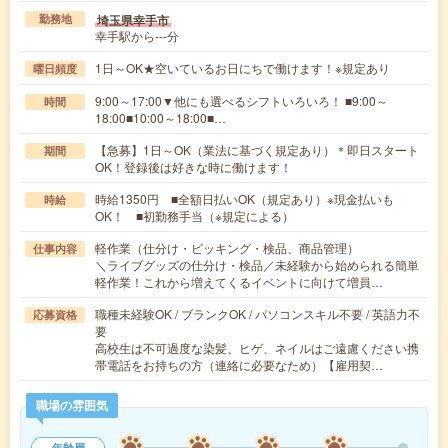
埼玉県幸手市
勤務地
幸手駅から---分
1日～OK★空いているお日にちで働けます！※規定あり
曜日頻度
9:00～17:00▼他にも選べるシフトいろいろ！ ■9:00～
時間
18:00■10:00～18:00■…
【急募】1日～OK（業法に基づく規定あり）＊即日スタート
期間
OK！登録後は好きな時に働けます！
時給1350円 ■全額日払いOK（規定あり）※現金払いも
時給
OK！ ■初勤務手当（※規定による）
軽作業（仕分け・ピッキング・検品、商品管理）
仕事内容
＼ライブグッズの仕分け・検品／未経験から始められる簡単
軽作業！これから増えてくるイベントに向けて増員…
職種未経験OK / ブランクOK / パソコンスキル不要 / 英語力不
応募資格
要
高校生は不可過度な染髪、ヒゲ、ネイルはご遠慮ください携
帯電話をお持ちの方（連絡に必要なため）【雇用契…
職場の雰囲気
年齢層