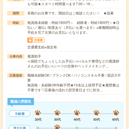
も可能★スタート時間選べます7:00～16:…
長期のお仕事です。開始日はご相談ください！ ★急募
期間
無資格未経験：時給1600円～ 経験者：時給1800円～★日
時給
払い／週払い制度あり（月払いも選べます）※稼働開始時は
手続き完了次第のお支払いとなります。
交通費
交通費支給※規定有
看護助手
仕事内容
≪病院でちょっとしたお手伝い≫○カルテ整理などの看護師
さんのお手伝い○シーツの交換やベッドメイキング…
職種未経験OK / ブランクOK / パソコンスキル不要 / 英語力不
応募資格
要
無資格・未経験OK年齢不問★10名以上採用予定★履歴書は
不要です▽応募後の流れ1)翌営業日までに担当…
職場の雰囲気
年齢層
20代
30代
40代
50代
60代
男女比率