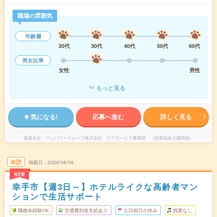
職場の雰囲気
年齢層
20代
30代
40代
50代
60代
男女比率
女性
男性
もっと見る
気になる!
応募へ進む
詳しく見る
派遣会社
マンパワーグループ株式会社 ケアサービス事業部 （医療福祉介護関連）
未読
掲載日
2026/08/09
NEW
幸手市【週3日～】ホテルライクな高齢者マン
ションで生活サポート
職種未経験OK
交通費別途支給あり
土日祝日が休み
残業なし