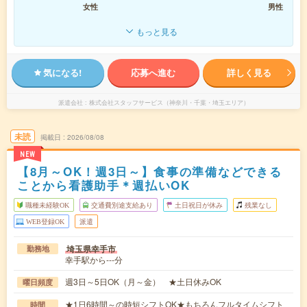
女性
男性
もっと見る
気になる!
応募へ進む
詳しく見る
派遣会社
株式会社スタッフサービス（神奈川・千葉・埼玉エリア）
未読
掲載日
2026/08/08
NEW
【8月～OK！週3日～】食事の準備などできる
ことから看護助手＊週払いOK
職種未経験OK
交通費別途支給あり
土日祝日が休み
残業なし
WEB登録OK
派遣
埼玉県幸手市
勤務地
幸手駅から---分
週3日～5日OK（月～金） ★土日休みOK
曜日頻度
★1日6時間～の時短シフトOK★もちろんフルタイムシフト
時間