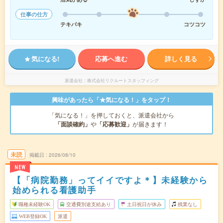
仕事の仕方
テキパキ
コツコツ
気になる!
応募へ進む
詳しく見る
派遣会社
株式会社リクルートスタッフィング
興味があったら「★気になる！」をタップ！
「気になる！」を押しておくと、派遣会社から
「面談確約」
や
「応募歓迎」
が届きます！
未読
掲載日
2026/08/10
NEW
【「病院勤務」ってイイですよ＊】未経験から
始められる看護助手
職種未経験OK
交通費別途支給あり
土日祝日が休み
残業なし
WEB登録OK
派遣