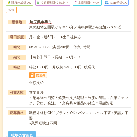
職種未経験OK
交通費別途支給あり
土日祝日が休み
WEB登録OK
派遣
埼玉県幸手市
勤務地
東武動物公園駅から車16分／南桜井駅から送迎バス25分
月～金（週5日） ※土日祝休み
曜日頻度
08:30～17:30(実働8時間 休憩1時間)
時間
【急募】即日～長期 ※8月～！
期間
時給1500円 月収例 240,000円+残業代
時給
交通費
全額支給
営業事務
仕事内容
＊配布物の回覧＊経費の支払処理＊制服の管理（在庫チェッ
ク、貸出、発注）＊文房具や備品の発注＊電話対応…
職種未経験OK / ブランクOK / パソコンスキル不要 / 英語力不
応募資格
要
※業界経験は不問
職場の雰囲気