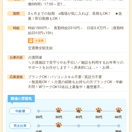
働5時間）17:00～翌1…
3ヵ月までの短期 ※職場が気に入れば、長期もOK！ ★急
期間
募！即日勤務もOK！
時給1900円～ 夜勤時給2310円～ 日収3.4万円～（夜勤時
時給
給2310円×15h）
交通費
交通費全額支給
介護関連
仕事内容
＼介護施設で見守りやお手伝い／施設を利用するお年寄りの
サポートをお任せします！＜具体的には…＞・お掃…
ブランクOK / パソコンスキル不要 / 英語力不要
応募資格
＜無資格OK！＞介護の経験をお持ちの方ブランクOK・年齢
不問！WワークOK10名以上募集中！履歴書不…
職場の雰囲気
年齢層
20代
30代
40代
50代
60代
男女比率
女性
男性