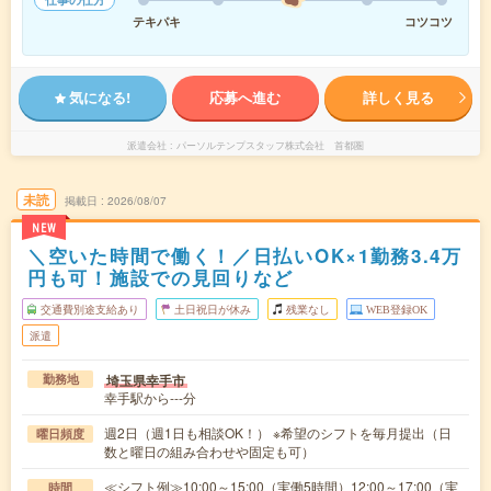
テキパキ
コツコツ
気になる!
応募へ進む
詳しく見る
派遣会社
パーソルテンプスタッフ株式会社 首都圏
未読
掲載日
2026/08/07
NEW
＼空いた時間で働く！／日払いOK×1勤務3.4万
円も可！施設での見回りなど
交通費別途支給あり
土日祝日が休み
残業なし
WEB登録OK
派遣
埼玉県幸手市
勤務地
幸手駅から---分
週2日（週1日も相談OK！） ※希望のシフトを毎月提出（日
曜日頻度
数と曜日の組み合わせや固定も可）
≪シフト例≫10:00～15:00（実働5時間）12:00～17:00（実
時間