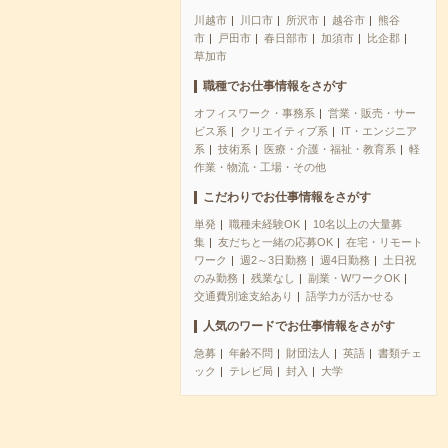
川越市
川口市
所沢市
越谷市
熊谷
市
戸田市
春日部市
加須市
比企郡
草加市
職種でお仕事情報をさがす
オフィスワーク・事務系
営業・販売・サー
ビス系
クリエイティブ系
IT・エンジニア
系
技術系
医療・介護・福祉・教育系
軽
作業・物流・工場・その他
こだわりでお仕事情報をさがす
単発
職種未経験OK
10名以上の大量募
集
友だちと一緒の応募OK
在宅・リモート
ワーク
週2～3日勤務
週4日勤務
土日祝
のみ勤務
残業なし
副業・WワークOK
交通費別途支給あり
語学力が活かせる
人気のワードでお仕事情報をさがす
急募
年齢不問
財団法人
英語
書類チェ
ック
テレビ局
封入
大学