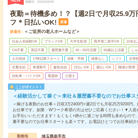
NEW
掲載日
2026/08/09
夜勤＝待機多め！？【週2日で月収25.9
フ＊日払いOK!
派遣
＜ご近所の老人ホームなど＞
派遣先
社会人未経験OK
ブランクOK
大学生歓迎
既卒第二新卒OK
10名
OA不要
英語不要
履歴書不要
40～50代活躍
60歳以上活躍
しゅ
土日祝休
17時以降スタート
深夜・早朝
残業なし
シフト
交替
交費支給
車通勤可
服装自由
日払いOK
週払いOK
職場が禁煙
自転車・バイクOK
看護師
介護士
ここがポイント！
＜経験活かして稼ぐ＞来社＆履歴書不要なのでお仕事ス
＜稼げる夜勤のお仕事＞日収3万2400円×週2日でも月収25万9200
お仕事です。副業・Wワーク希望の方はぜひご応募ください！▼入居
お手伝いいただきます！もくもく×静かに過ごせる時間も多めなので
書不要なのでお仕事スタートも楽々です。お電話ひとつでお仕事紹介
勤務地
埼玉県幸手市