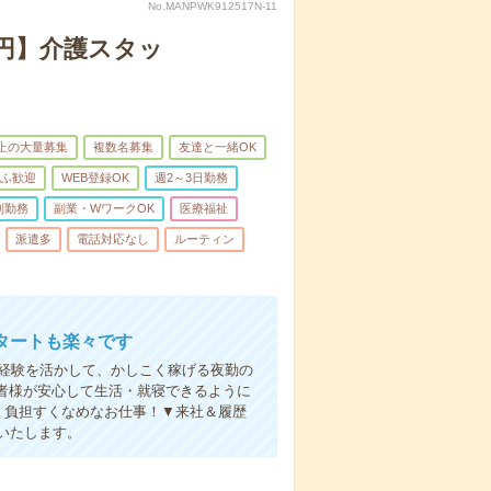
No.MANPWK912517N-11
万円】介護スタッ
以上の大量募集
複数名募集
友達と一緒OK
ふ歓迎
WEB登録OK
週2～3日勤務
制勤務
副業・WワークOK
医療福祉
派遣多
電話対応なし
ルーティン
タートも楽々です
円。経験を活かして、かしこく稼げる夜勤の
者様が安心して生活・就寝できるように
、負担すくなめなお仕事！▼来社＆履歴
いたします。