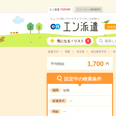
エン派遣
71570
件
エンバイト
82182
件
ちょうど良いワークライフバランスが叶う
関東版
気になる！リスト
0
保存し
派遣TOP
関東
埼玉県
埼玉県幸手市
埼
,
1
7
0
0
平均時給:
円
設定中の検索条件
期間
短期
派遣形式
---
時給
---