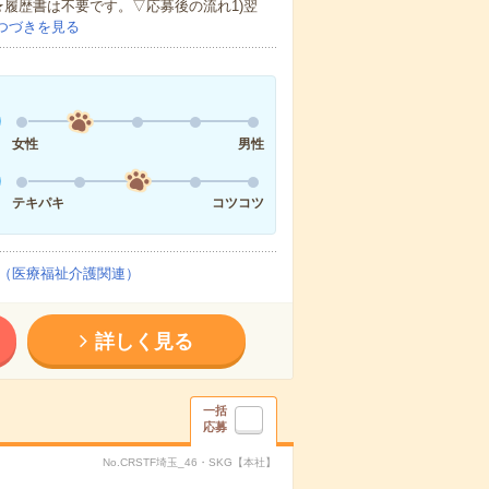
★履歴書は不要です。▽応募後の流れ1)翌
つづきを見る
女性
男性
テキパキ
コツコツ
（医療福祉介護関連）
詳しく見る
一括
応募
No.CRSTF埼玉_46・SKG【本社】