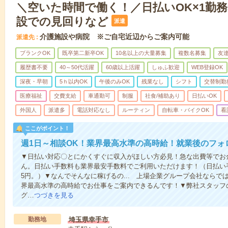
＼空いた時間で働く！／日払いOK×1勤務
設での見回りなど
派遣
介護施設や病院 ※ご自宅近辺からご案内可能
派遣先
ブランクOK
既卒第二新卒OK
10名以上の大量募集
複数名募集
友達
履歴書不要
40～50代活躍
60歳以上活躍
しゅふ歓迎
WEB登録OK
深夜・早朝
5ｈ以内OK
午後のみOK
残業なし
シフト
交替制勤
医療福祉
交費支給
車通勤可
制服
社食/補助あり
日払いOK
外国人
派遣多
電話対応なし
ルーティン
自転車・バイクOK
看
ここがポイント！
週1日～相談OK！業界最高水準の高時給！就業後のフォ
▼日払い対応〇とにかくすぐに収入がほしい方必見！急な出費等でお
ん。日払い手数料も業界最安手数料でご利用いただけます！（日払い手
5円。）▼なんでそんなに稼げるの... 上場企業グループ会社なら
界最高水準の高時給でお仕事をご案内できるんです！▼弊社スタッフ
グ…
つづきを見る
勤務地
埼玉県幸手市