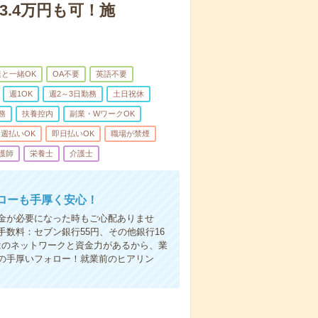
3.4万円も可！施
と一緒OK
OA不要
英語不要
週1OK
週2～3日勤務
土日祝休
務
扶養控内
副業・WワークOK
週払いOK
即日払いOK
職場が禁煙
護師
栄養士
介護士
ローも手厚く安心！
金が必要になった時もご心配ありませ
数料：セブン銀行55円、その他銀行16
ではのネットワークと資金力があるから、業
の手厚いフォロー！就業前のヒアリン