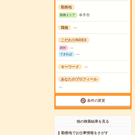
勤務地
幸手市
勤務エリア
職種
---
こだわりINDEX
---
絶対
---
できれば
キーワード
---
あなたのプロフィール
---
条件の変更
他の検索結果を見る
勤務地でお仕事情報をさがす