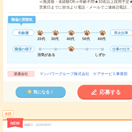
≪無資格・未経験OK≫年齢不問★10名以上採用予定
営業日までに担当より電話・メールでご連絡2)電話…
職場の雰囲気
年齢層
男女比率
20代
30代
40代
50代
60代
職場の様子
仕事の仕方
活気がある
しずか
マンパワーグループ株式会社 ケアサービス事業部 
派遣会社
応募する
気になる！
未読
NEW
掲載日
2026/08/07