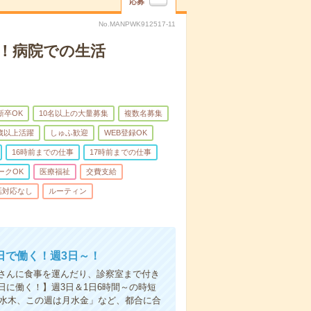
応募
No.MANPWK912517-11
！病院での生活
新卒OK
10名以上の大量募集
複数名募集
0歳以上活躍
しゅふ歓迎
WEB登録OK
16時前までの仕事
17時前までの仕事
ークOK
医療福祉
交費支給
話対応なし
ルーティン
日で働く！週3日～！
さんに食事を運んだり、診察室まで付き
に働く！】週3日＆1日6時間～の時短
は水木、この週は月水金」など、都合に合