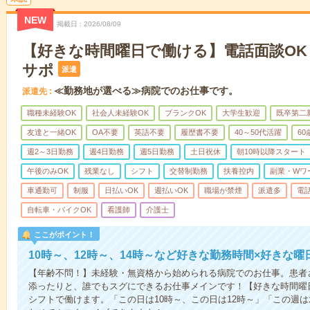
NEW
掲載日
2026/08/09
【好きな時間曜日で働ける】電話面談OK
サポ
派遣
≪勤務地が選べる≫病院でのお仕事です。
派遣先
職種未経験OK
社会人未経験OK
ブランクOK
大学生歓迎
既卒第二
友達と一緒OK
OA不要
英語不要
履歴書不要
40～50代活躍
6
週2～3日勤務
週4日勤務
週5日勤務
土日祝休
朝10時以降スタート
午後のみOK
残業なし
シフト
交替制勤務
扶養控内
副業・Wワ
車通勤可
制服
日払いOK
週払いOK
職場が禁煙
派遣多
電
自転車・バイクOK
看護師
介護士
ここがポイント！
10時～、12時～、14時～など好きな勤務時間×好きな曜
【年齢不問！】未経験・無資格から始められる病院でのお仕事。患者
添ったりと、誰でもスグにできるお仕事メインです！【好きな時間曜日
シフトで働けます。「この日は10時～、この日は12時～」「この週