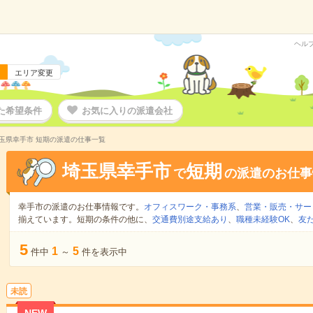
ヘル
エリア変更
た希望条件
お気に入りの派遣会社
玉県幸手市 短期の派遣の仕事一覧
埼玉県幸手市
短期
で
の派遣のお仕事
幸手市の派遣のお仕事情報です。
オフィスワーク・事務系
、
営業・販売・サー
揃えています。短期の条件の他に、
交通費別途支給あり
、
職種未経験OK
、
友
5
1
5
件中
～
件を表示中
未読