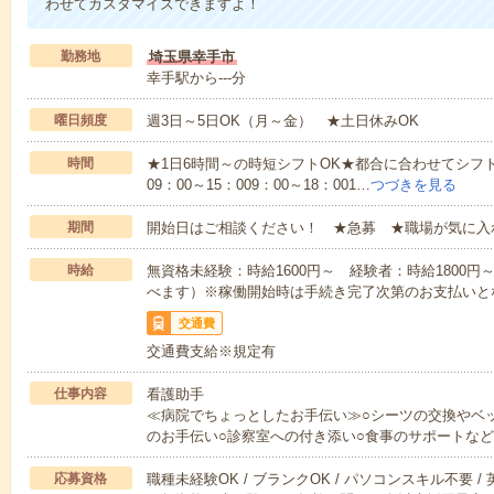
わせてカスタマイズできますよ！
勤務地
埼玉県幸手市
幸手駅から---分
曜日頻度
週3日～5日OK（月～金） ★土日休みOK
時間
★1日6時間～の時短シフトOK★都合に合わせてシフト
09：00～15：009：00～18：001…
つづきを見る
期間
開始日はご相談ください！ ★急募 ★職場が気に入
時給
無資格未経験：時給1600円～ 経験者：時給1800
べます）※稼働開始時は手続き完了次第のお支払いと
交通費
交通費支給※規定有
仕事内容
看護助手
≪病院でちょっとしたお手伝い≫○シーツの交換やベ
のお手伝い○診察室への付き添い○食事のサポートな
応募資格
職種未経験OK / ブランクOK / パソコンスキル不要 /