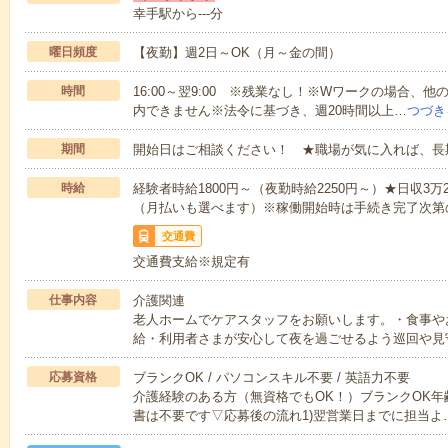
幸手駅から---分
曜日頻度
【夜勤】週2日～OK（月～金の間）
時間
16:00～翌9:00 ※残業なし！※Wワークの場合、
内できません※法令に基づき、週20時間以上…
つづき
期間
開始日はご相談ください！ ★職場が気に入れば、長
時給
経験者時給1800円～（夜勤時給2250円～）★日収3
（月払いも選べます）※稼働開始時は手続き完了次第
交通費
交通費支給※規定有
仕事内容
介護関連
老人ホームでケアスタッフをお願いします。・食事や
給・利用者さまが安心して夜を過ごせるよう巡回や見
応募資格
ブランクOK / パソコンスキル不要 / 英語力不要
介護経験のある方（無資格でもOK！）ブランクOK年
書は不要です▽応募後の流れ1)翌営業日までに担当よ