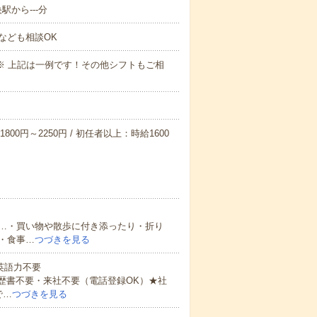
駅から---分
なども相談OK
～09:00※ 上記は一例です！その他シフトもご相
800円～2250円 / 初任者以上：時給1600
…・買い物や散歩に付き添ったり・折り
・食事…
つづきを見る
 英語力不要
歴書不要・来社不要（電話登録OK）★社
で…
つづきを見る