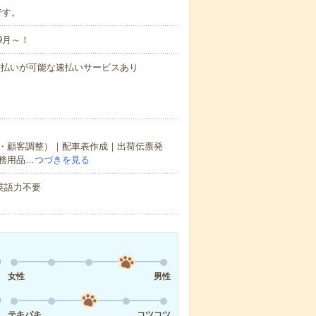
です。
9月～！
与の前払いが可能な速払いサービスあり
・顧客調整）｜配車表作成｜出荷伝票発
務用品…
つづきを見る
 英語力不要
女性
男性
テキパキ
コツコツ