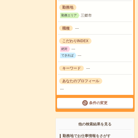
勤務地
三郷市
勤務エリア
職種
---
こだわりINDEX
---
絶対
---
できれば
キーワード
---
あなたのプロフィール
---
条件の変更
他の検索結果を見る
勤務地でお仕事情報をさがす