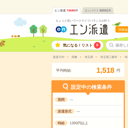
エン派遣
74686
件
エンバイト
82531
件
ちょうど良いワークライフバランスが叶う
関東版
気になる！リスト
0
保存し
派遣TOP
関東
埼玉県
埼玉県三郷市
埼
,
1
5
1
8
平均時給:
円
設定中の検索条件
期間
---
派遣形式
---
時給
1300円以上