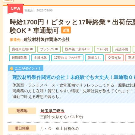
NEW
掲載日
2026/08/06
時給1700円！ピタッと17時終業＊出荷
験OK＊車通勤可
派遣
建設材料製作関連の会社
派遣先
職種未経験OK
ブランクOK
既卒第二新卒OK
OA不要
英語不要
週5日勤務
土日祝休
17時前までの仕事
残業なし
交費支給
車通
ここがポイント！
建設材料製作関連の会社！未経験でも大丈夫！車通勤Ｏ
休憩室・ランチスペース・食堂完備でリフレッシュできる！服装は比
同業務の方も在籍！質問しやすい環境！先輩社員が教えてくれます！
退勤で叶える理想の暮らし。
勤務地
埼玉県三郷市
三郷中央駅からバス10分
曜日頻度
月～金 ※土日祝休み