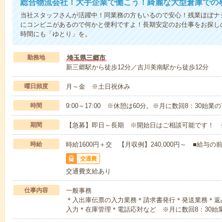
総合物流会社！大手企業で働こう！綺麗な大型倉庫での
当社スタッフさんが活躍中！同業務の方もいるので安心！残業ほぼナ
にコンビニがあるので何かと便利ですよ！長期安定のお仕事をお探し
時間にも「ゆとり」を。
勤務地
埼玉県三郷市
新三郷駅から徒歩12分／吉川美南駅から徒歩12分
曜日頻度
月～金 ※土日祝休み
時間
9:00～17:00 ※休憩は60分。※月に数回8：30始
期間
【急募】即日～長期 ※開始日はご相談可能です！ 
時給
時給1600円＋交 【月収例】240,000円～ ■給
交通費
交通費支給あり
仕事内容
一般事務
＊入出庫伝票の入力業務＊請求書発行＊発送業務＊返
入力＊在庫管理＊電話応対など ※月に数回8：30始