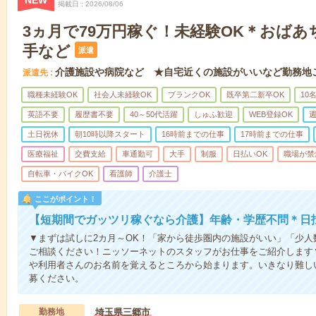
NEW
掲載日
2026/08/06
3ヵ月で79万円稼ぐ！未経験OK＊おば
手など
派遣
介護施設や病院など ★自宅近くの施設がいいなど勤務地
派遣先
職種未経験OK
社会人未経験OK
ブランクOK
既卒第二新卒OK
10
英語不要
履歴書不要
40～50代活躍
しゅふ歓迎
WEB登録OK
週
土日祝休
朝10時以降スタート
16時前までの仕事
17時前までの仕事
医療福祉
交費支給
車通勤可
大手
制服
日払いOK
職場が禁
自転車・バイクOK
看護師
介護士
ここがポイント！
【短期間でガッツリ稼ぐなら介護】年齢・学歴不問＊日払
▼まずは試しに2カ月～OK！「家から徒歩圏内の施設がいい」「少
ご相談ください！ニッソーネットのスタッフがお仕事をご紹介します
や利用者さんのお名前を覚えるところから始まります。いきなり難し
募ください。
勤務地
埼玉県三郷市