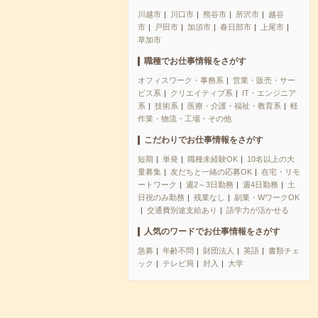
川越市
川口市
熊谷市
所沢市
越谷
市
戸田市
加須市
春日部市
上尾市
草加市
職種でお仕事情報をさがす
オフィスワーク・事務系
営業・販売・サー
ビス系
クリエイティブ系
IT・エンジニア
系
技術系
医療・介護・福祉・教育系
軽
作業・物流・工場・その他
こだわりでお仕事情報をさがす
短期
単発
職種未経験OK
10名以上の大
量募集
友だちと一緒の応募OK
在宅・リモ
ートワーク
週2～3日勤務
週4日勤務
土
日祝のみ勤務
残業なし
副業・WワークOK
交通費別途支給あり
語学力が活かせる
人気のワードでお仕事情報をさがす
急募
年齢不問
財団法人
英語
書類チェ
ック
テレビ局
封入
大学