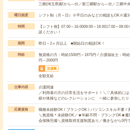
三郷(埼玉県)駅から---分／新三郷駅から---分／三郷中央
曜日頻度
シフト制（月～日）※平日のみなどの相談もOK※週3
時間
【シフト例】07:00～16:0009:00～18:0017:00
談ください！
期間
即日～2ヶ月以上 ■開始日の相談OK！
時給
無資格の方：時給1500円～1875円 / 介護福祉士：時給1
円～2000円
交通費
全額支給
仕事内容
介護関連
／利用者の方の日常生活をサポート！＼▽具体的には
紙や体操などのレクレーションに 一緒に参加したり
応募資格
職種未経験OK / ブランクOK / パソコンスキル不要 /
＼無資格＊未経験OK／★年齢不問・ブランクOK★履
会保険完備＼資格取得支援制度あり／働きながら0円