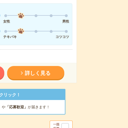
女性
男性
テキパキ
コツコツ
詳しく見る
クリック！
」
や
「応募歓迎」
が届きます！
一括