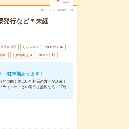
応募
No.SSKCS2604429229
伝票発行など＊未経
履歴書不要
しゅふ歓迎
WEB登録OK
勤可
社食/補助あり
職場が分煙
Ｋ・駐車場あります！
較的自由！幅広い年齢層の方々が活躍！
プライベートとの両立は無理なく！17時