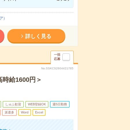
ア）
詳しく見る
一括
応募
No.SSKCS2604421785
時給1600円＞
しゅふ歓迎
WEB登録OK
週5日勤務
派遣多
Word
Excel