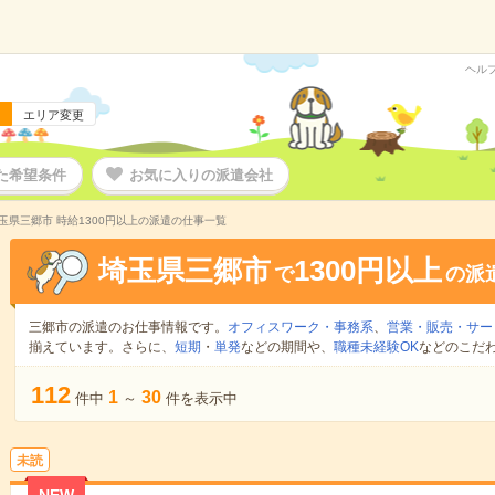
ヘル
エリア変更
た希望条件
お気に入りの派遣会社
玉県三郷市 時給1300円以上の派遣の仕事一覧
埼玉県三郷市
1300円以上
で
の派
三郷市の派遣のお仕事情報です。
オフィスワーク・事務系
、
営業・販売・サー
揃えています。さらに、
短期
・
単発
などの期間や、
職種未経験OK
などのこだ
112
1
30
件中
～
件を表示中
未読