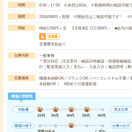
時間
8:00～17:00 ※休憩は60分。※勤務時間の相談可能
期間
2026/09/01～長期 ※開始日はご相談可能です！ ※
時給
時給1700円＋交 【月収例】272,000円～ ■給
交通費
交通費支給あり
仕事内容
一般事務
＊受注対応（注文受付・納品日時確認・現場情報確認
行｜配送実績入力｜支払い・入金入力｜備品管理（事
応募資格
職種未経験OK / ブランクOK / パソコンスキル不要 /
未経験OK！ #初めての派遣歓迎
職場の雰囲気
年齢層
男女比率
20代
30代
40代
50代
60代
職場の様子
仕事の仕方
活気がある
しずか