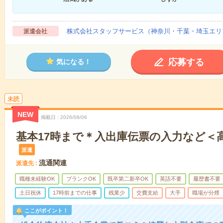
株式会社スタッフサービス（神奈川・千葉・埼玉エリ
派遣会社
応募する
気になる！
未読
NEW
掲載日
2026/08/06
基本17時まで＊入出庫伝票の入力など＜高
派遣
流通関連
派遣先
職種未経験OK
ブランクOK
既卒第二新卒OK
英語不要
履歴書不要
土日祝休
17時前までの仕事
残業少
交費支給
大手
職場が分煙
ここがポイント！