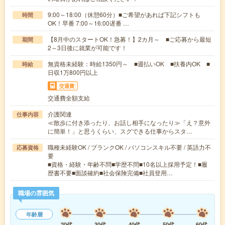
9:00～18:00（休憩60分）■ご希望があれば下記シフトも
時間
OK！早番 7:00～16:00遅番 …
【8月中のスタートOK！急募！】2カ月～ ■ご応募から最短
期間
2～3日後に就業が可能です！
無資格未経験：時給1350円～ ■週払いOK ■扶養内OK ■
時給
日収1万800円以上
交通費
交通費全額支給
介護関連
仕事内容
≪散歩に付き添ったり、お話し相手になったり≫「え？意外
に簡単！」と思うくらい、スグできる仕事からスタ…
職種未経験OK / ブランクOK / パソコンスキル不要 / 英語力不
応募資格
要
■資格・経験・年齢不問■学歴不問■10名以上採用予定！■履
歴書不要■面談確約■社会保険完備■社員登用…
職場の雰囲気
年齢層
20代
30代
40代
50代
60代