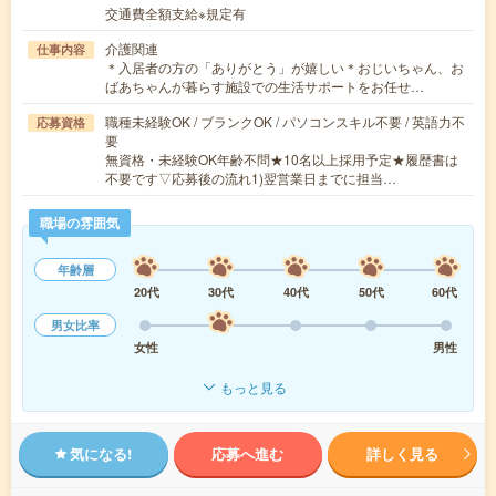
交通費全額支給※規定有
介護関連
仕事内容
＊入居者の方の「ありがとう」が嬉しい＊おじいちゃん、お
ばあちゃんが暮らす施設での生活サポートをお任せ…
職種未経験OK / ブランクOK / パソコンスキル不要 / 英語力不
応募資格
要
無資格・未経験OK年齢不問★10名以上採用予定★履歴書は
不要です▽応募後の流れ1)翌営業日までに担当…
職場の雰囲気
年齢層
20代
30代
40代
50代
60代
男女比率
女性
男性
もっと見る
気になる!
応募へ進む
詳しく見る