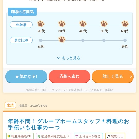
職場の雰囲気
年齢層
20代
30代
40代
50代
60代
男女比率
女性
男性
もっと見る
気になる!
応募へ進む
詳しく見る
派遣会社
日研トータルソーシング株式会社 メディカルケア事業部
未読
掲載日
2026/08/05
年齢不問！グループホームスタッフ＊料理のお
手伝いも仕事の一つ
職種未経験OK
交通費別途支給あり
土日祝日が休み
残業なし