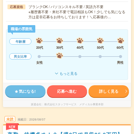
ブランクOK / パソコンスキル不要 / 英語力不要
応募資格
※履歴書不要・来社不要で電話相談もOK！少しでも気になる
方は是非応募をお待ちしております！＼応募後の…
職場の雰囲気
年齢層
20代
30代
40代
50代
60代
男女比率
女性
男性
もっと見る
気になる!
応募へ進む
詳しく見る
派遣会社
株式会社スタッフサービス メディカル事業本部
未読
掲載日
2026/08/07
NEW