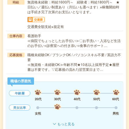
無資格未経験：時給1600円～ 経験者：時給1800円～ ★
時給
日払い／週払い制度あり（月払いも選べます）※稼働開始時
は手続き完了次第のお支払いとなります。
交通費
交通費全額支給※規定有
看護助手
仕事内容
≪病院でちょっとしたお手伝い≫〇お手洗い・入浴など生活
のお手伝い○診察室への付き添い○食事のサポート…
職種未経験OK / ブランクOK / パソコンスキル不要 / 英語力不
応募資格
要
≪無資格・未経験OK≫年齢不問★10名以上採用予定★履歴
書は不要です。▽応募後の流れ1)翌営業日まで…
職場の雰囲気
年齢層
20代
30代
40代
50代
60代
男女比率
女性
男性
もっと見る