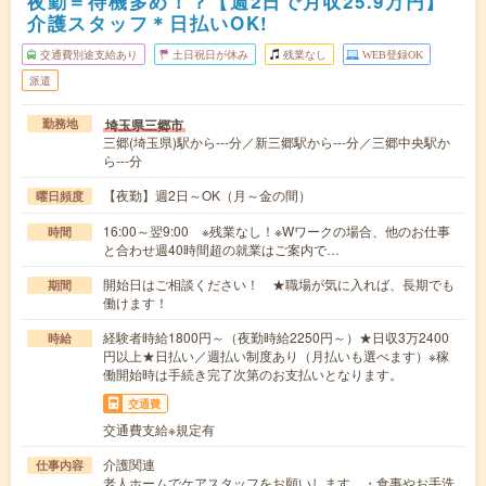
夜勤＝待機多め！？【週2日で月収25.9万円】
介護スタッフ＊日払いOK!
交通費別途支給あり
土日祝日が休み
残業なし
WEB登録OK
派遣
埼玉県三郷市
勤務地
三郷(埼玉県)駅から---分／新三郷駅から---分／三郷中央駅か
ら---分
【夜勤】週2日～OK（月～金の間）
曜日頻度
16:00～翌9:00 ※残業なし！※Wワークの場合、他のお仕事
時間
と合わせ週40時間超の就業はご案内で…
開始日はご相談ください！ ★職場が気に入れば、長期でも
期間
働けます！
経験者時給1800円～（夜勤時給2250円～）★日収3万2400
時給
円以上★日払い／週払い制度あり（月払いも選べます）※稼
働開始時は手続き完了次第のお支払いとなります。
交通費
交通費支給※規定有
介護関連
仕事内容
老人ホームでケアスタッフをお願いします。・食事やお手洗