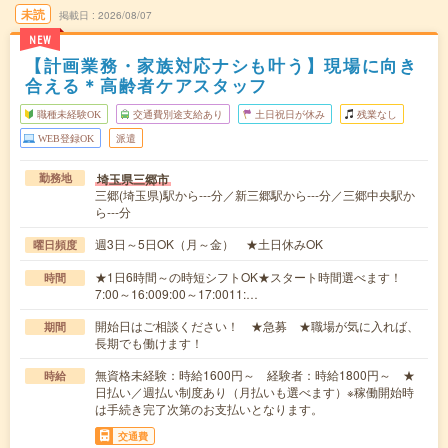
未読
掲載日
2026/08/07
NEW
【計画業務・家族対応ナシも叶う】現場に向き
合える＊高齢者ケアスタッフ
職種未経験OK
交通費別途支給あり
土日祝日が休み
残業なし
WEB登録OK
派遣
埼玉県三郷市
勤務地
三郷(埼玉県)駅から---分／新三郷駅から---分／三郷中央駅か
ら---分
週3日～5日OK（月～金） ★土日休みOK
曜日頻度
★1日6時間～の時短シフトOK★スタート時間選べます！
時間
7:00～16:009:00～17:0011:…
開始日はご相談ください！ ★急募 ★職場が気に入れば、
期間
長期でも働けます！
無資格未経験：時給1600円～ 経験者：時給1800円～ ★
時給
日払い／週払い制度あり（月払いも選べます）※稼働開始時
は手続き完了次第のお支払いとなります。
交通費