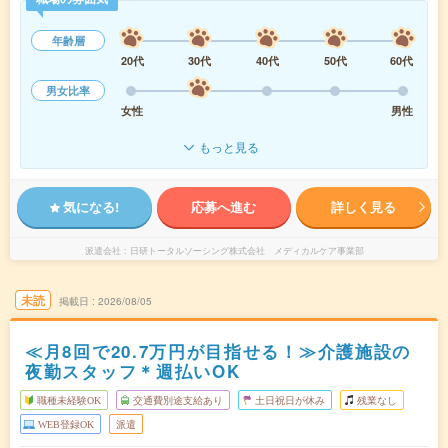
年齢層
20代
30代
40代
50代
60代
男女比率
女性
男性
もっと見る
気になる!
応募へ進む
詳しく見る
派遣会社
日研トータルソーシング株式会社 メディカルケア事業部
未読
掲載日
2026/08/05
≪月8回で20.7万円が目指せる！≫介護施設の
夜勤スタッフ＊週払いOK
職種未経験OK
交通費別途支給あり
土日祝日が休み
残業なし
WEB登録OK
派遣