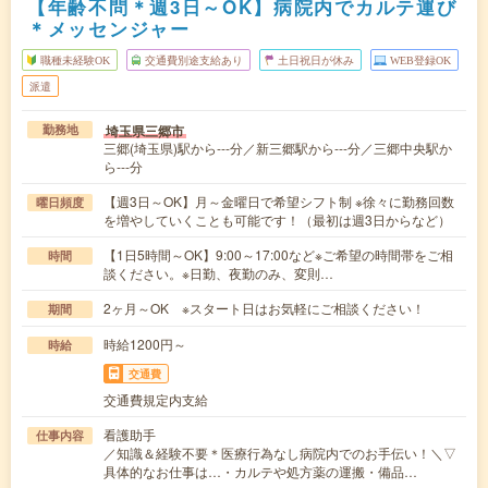
【年齢不問＊週3日～OK】病院内でカルテ運び
＊メッセンジャー
職種未経験OK
交通費別途支給あり
土日祝日が休み
WEB登録OK
派遣
埼玉県三郷市
勤務地
三郷(埼玉県)駅から---分／新三郷駅から---分／三郷中央駅か
ら---分
【週3日～OK】月～金曜日で希望シフト制 ※徐々に勤務回数
曜日頻度
を増やしていくことも可能です！（最初は週3日からなど）
【1日5時間～OK】9:00～17:00など※ご希望の時間帯をご相
時間
談ください。※日勤、夜勤のみ、変則…
2ヶ月～OK ※スタート日はお気軽にご相談ください！
期間
時給1200円～
時給
交通費
交通費規定内支給
看護助手
仕事内容
／知識＆経験不要＊医療行為なし病院内でのお手伝い！＼▽
具体的なお仕事は…・カルテや処方薬の運搬・備品…