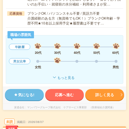
いのお手伝い・就寝前の水分補給・利用者さまが安…
ブランクOK / パソコンスキル不要 / 英語力不要
応募資格
介護経験のある方（無資格でもOK！）ブランクOK年齢・学
歴不問★10名以上採用予定★履歴書は不要です…
職場の雰囲気
年齢層
20代
30代
40代
50代
60代
男女比率
女性
男性
もっと見る
気になる!
応募へ進む
詳しく見る
派遣会社
マンパワーグループ株式会社 ケアサービス事業部 （医療福祉介護関連）
未読
掲載日
2026/08/07