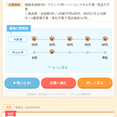
職種未経験OK / ブランクOK / パソコンスキル不要 / 英語力不
応募資格
要
＼無資格・未経験OK／※年齢不問※50代・60代の方も活躍
中！※履歴書不要・来社不要で電話相談もOK…
職場の雰囲気
年齢層
20代
30代
40代
50代
60代
男女比率
女性
男性
もっと見る
気になる!
応募へ進む
詳しく見る
派遣会社
株式会社スタッフサービス メディカル事業本部
未読
掲載日
2026/08/08
NEW