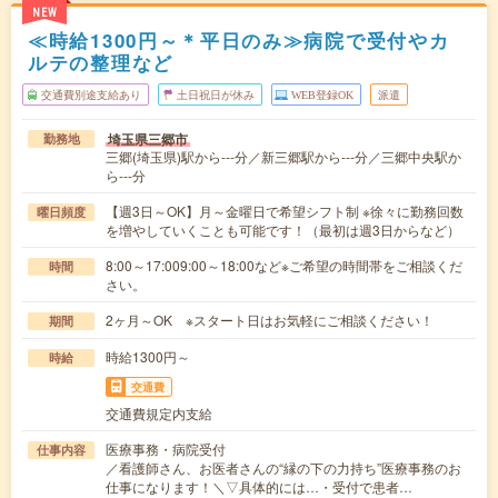
NEW
≪時給1300円～＊平日のみ≫病院で受付やカ
ルテの整理など
交通費別途支給あり
土日祝日が休み
WEB登録OK
派遣
埼玉県三郷市
勤務地
三郷(埼玉県)駅から---分／新三郷駅から---分／三郷中央駅か
ら---分
【週3日～OK】月～金曜日で希望シフト制 ※徐々に勤務回数
曜日頻度
を増やしていくことも可能です！（最初は週3日からなど）
8:00～17:009:00～18:00など※ご希望の時間帯をご相談くだ
時間
さい。
2ヶ月～OK ※スタート日はお気軽にご相談ください！
期間
時給1300円～
時給
交通費
交通費規定内支給
医療事務・病院受付
仕事内容
／看護師さん、お医者さんの“縁の下の力持ち”医療事務のお
仕事になります！＼▽具体的には…・受付で患者…