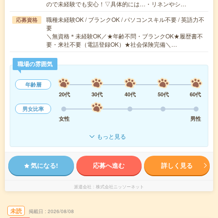
ので未経験でも安心！▽具体的には…・リネンやシ…
職種未経験OK / ブランクOK / パソコンスキル不要 / 英語力不
応募資格
要
＼無資格＊未経験OK／★年齢不問・ブランクOK★履歴書不
要・来社不要（電話登録OK）★社会保険完備＼…
職場の雰囲気
年齢層
20代
30代
40代
50代
60代
男女比率
女性
男性
もっと見る
気になる!
応募へ進む
詳しく見る
派遣会社
株式会社ニッソーネット
未読
掲載日
2026/08/08