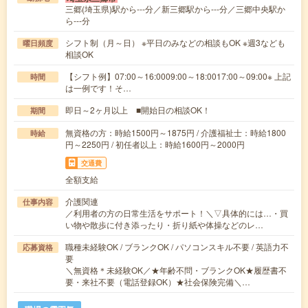
三郷(埼玉県)駅から---分／新三郷駅から---分／三郷中央駅か
ら---分
シフト制（月～日） ※平日のみなどの相談もOK ※週3なども
曜日頻度
相談OK
【シフト例】07:00～16:0009:00～18:0017:00～09:00※ 上記
時間
は一例です！そ…
即日～2ヶ月以上 ■開始日の相談OK！
期間
無資格の方：時給1500円～1875円 / 介護福祉士：時給1800
時給
円～2250円 / 初任者以上：時給1600円～2000円
交通費
全額支給
介護関連
仕事内容
／利用者の方の日常生活をサポート！＼▽具体的には…・買
い物や散歩に付き添ったり・折り紙や体操などのレ…
職種未経験OK / ブランクOK / パソコンスキル不要 / 英語力不
応募資格
要
＼無資格＊未経験OK／★年齢不問・ブランクOK★履歴書不
要・来社不要（電話登録OK）★社会保険完備＼…