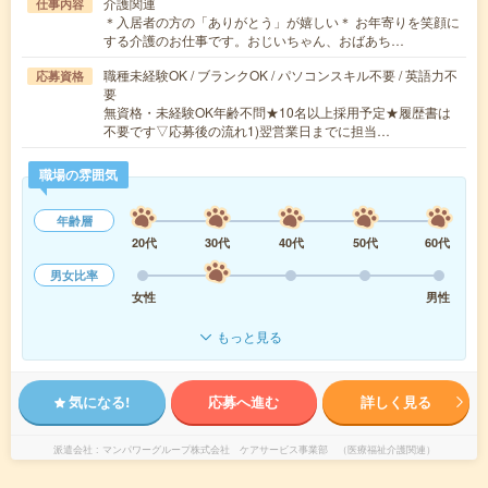
介護関連
仕事内容
＊入居者の方の「ありがとう」が嬉しい＊ お年寄りを笑顔に
する介護のお仕事です。おじいちゃん、おばあち…
職種未経験OK / ブランクOK / パソコンスキル不要 / 英語力不
応募資格
要
無資格・未経験OK年齢不問★10名以上採用予定★履歴書は
不要です▽応募後の流れ1)翌営業日までに担当…
職場の雰囲気
年齢層
20代
30代
40代
50代
60代
男女比率
女性
男性
もっと見る
気になる!
応募へ進む
詳しく見る
派遣会社
マンパワーグループ株式会社 ケアサービス事業部 （医療福祉介護関連）