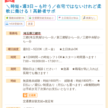
NEW
＼時短×週3日～も叶う／在宅ではないけれど柔
軟に働ける！高齢者サポ
職種未経験OK
交通費別途支給あり
土日祝日が休み
残業なし
WEB登録OK
派遣
埼玉県三郷市
勤務地
三郷(埼玉県)駅から---分／新三郷駅から---分／三郷中央駅か
ら---分
週3日～5日OK（月～金） ★土日休みOK
曜日頻度
★1日6時間～の時短シフトOK★スタート時間選べます！
時間
7:00～16:009:00～17:0011:…
開始日はご相談ください！ ★急募 ★職場が気に入れば、
期間
長期でも働けます！
無資格未経験：時給1600円～ 経験者：時給1800円～ ★
時給
日払い／週払い制度あり（月払いも選べます）※稼働開始時
は手続き完了次第のお支払いとなります。
交通費
交通費全額支給※規定有