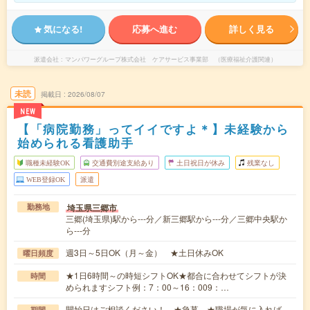
気になる!
応募へ進む
詳しく見る
派遣会社
マンパワーグループ株式会社 ケアサービス事業部 （医療福祉介護関連）
未読
掲載日
2026/08/07
NEW
【「病院勤務」ってイイですよ＊】未経験から
始められる看護助手
職種未経験OK
交通費別途支給あり
土日祝日が休み
残業なし
WEB登録OK
派遣
埼玉県三郷市
勤務地
三郷(埼玉県)駅から---分／新三郷駅から---分／三郷中央駅か
ら---分
週3日～5日OK（月～金） ★土日休みOK
曜日頻度
★1日6時間～の時短シフトOK★都合に合わせてシフトが決
時間
められますシフト例：7：00～16：009：…
開始日はご相談ください！ ★急募 ★職場が気に入れば、
期間