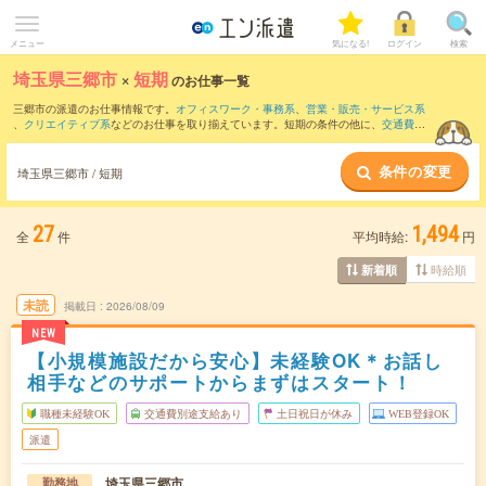
メニュー
気になる!
ログイン
検索
埼玉県三郷市
×
短期
のお仕事一覧
三郷市の派遣のお仕事情報です。
オフィスワーク・事務系
、
営業・販売・サービス系
、
クリエイティブ系
などのお仕事を取り揃えています。短期の条件の他に、
交通費別
途支給あり
、
職種未経験OK
、
友だちと一緒の応募OK
などでもお探し頂けます。
条件の変更
埼玉県三郷市 / 短期
27
1,494
全
件
平均時給:
円
時給順
新着順
未読
掲載日
2026/08/09
NEW
【小規模施設だから安心】未経験OK＊お話し
相手などのサポートからまずはスタート！
職種未経験OK
交通費別途支給あり
土日祝日が休み
WEB登録OK
派遣
埼玉県三郷市
勤務地