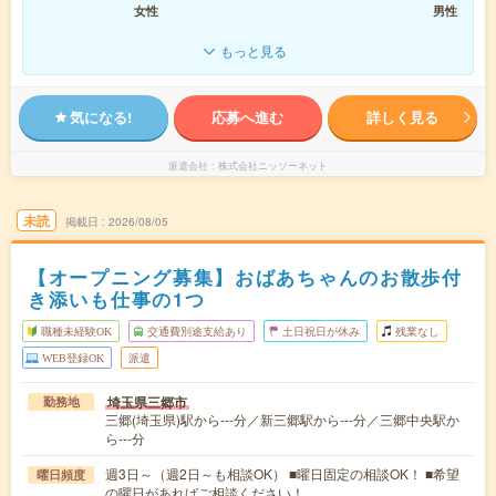
女性
男性
もっと見る
気になる!
応募へ進む
詳しく見る
派遣会社
株式会社ニッソーネット
未読
掲載日
2026/08/05
【オープニング募集】おばあちゃんのお散歩付
き添いも仕事の1つ
職種未経験OK
交通費別途支給あり
土日祝日が休み
残業なし
WEB登録OK
派遣
埼玉県三郷市
勤務地
三郷(埼玉県)駅から---分／新三郷駅から---分／三郷中央駅か
ら---分
週3日～（週2日～も相談OK） ■曜日固定の相談OK！ ■希望
曜日頻度
の曜日があればご相談ください！