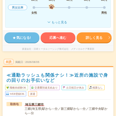
男女比率
女性
男性
もっと見る
気になる!
応募へ進む
詳しく見る
派遣会社
日研トータルソーシング株式会社 メディカルケア事業部
未読
掲載日
2026/08/05
≪通勤ラッシュも関係ナシ！≫近所の施設で身
の回りのお手伝いなど
職種未経験OK
交通費別途支給あり
土日祝日が休み
残業なし
WEB登録OK
派遣
埼玉県三郷市
勤務地
三郷(埼玉県)駅から---分／新三郷駅から---分／三郷中央駅か
ら---分