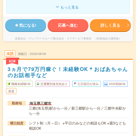
もっと見る
気になる!
応募へ進む
詳しく見る
派遣会社
マンパワーグループ株式会社 ケアサービス事業部 （医療福祉介護関連）
未読
掲載日
2026/08/06
NEW
3ヵ月で79万円稼ぐ！未経験OK＊おばあちゃん
のお話相手など
職種未経験OK
交通費別途支給あり
土日祝日が休み
WEB登録OK
派遣
埼玉県三郷市
勤務地
三郷(埼玉県)駅から---分／新三郷駅から---分／三郷中央駅か
ら---分
シフト制（月～日） ※平日のみなどの相談もOK ※週3なども
曜日頻度
相談OK