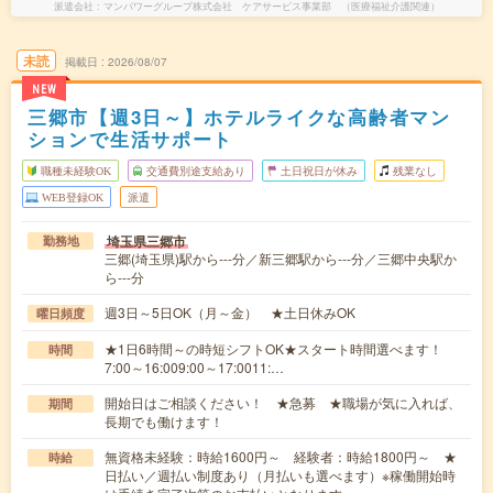
派遣会社
マンパワーグループ株式会社 ケアサービス事業部 （医療福祉介護関連）
未読
掲載日
2026/08/07
NEW
三郷市【週3日～】ホテルライクな高齢者マン
ションで生活サポート
職種未経験OK
交通費別途支給あり
土日祝日が休み
残業なし
WEB登録OK
派遣
埼玉県三郷市
勤務地
三郷(埼玉県)駅から---分／新三郷駅から---分／三郷中央駅か
ら---分
週3日～5日OK（月～金） ★土日休みOK
曜日頻度
★1日6時間～の時短シフトOK★スタート時間選べます！
時間
7:00～16:009:00～17:0011:…
開始日はご相談ください！ ★急募 ★職場が気に入れば、
期間
長期でも働けます！
無資格未経験：時給1600円～ 経験者：時給1800円～ ★
時給
日払い／週払い制度あり（月払いも選べます）※稼働開始時