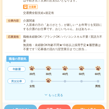
は手続き完了次第のお支払いとなります。
交通費
交通費全額支給※規定有
介護関連
仕事内容
＊入居者の方の「ありがとう」が嬉しい＊お年寄りを笑顔に
する介護のお仕事です。おじいちゃん、おばあちゃ…
職種未経験OK / ブランクOK / パソコンスキル不要 / 英語力不
応募資格
要
無資格・未経験OK年齢不問★10名以上採用予定★履歴書は
不要です▽応募後の流れ1)翌営業日までに担当…
職場の雰囲気
年齢層
20代
30代
40代
50代
60代
男女比率
女性
男性
もっと見る