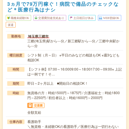
3ヵ月で79万円稼ぐ！病院で備品のチェックな
ど＊医療行為はナシ
職種未経験OK
交通費別途支給あり
土日祝日が休み
WEB登録OK
派遣
埼玉県三郷市
勤務地
三郷(埼玉県)駅から---分／新三郷駅から---分／三郷中央駅か
ら---分
シフト制（月～日） ※平日のみなどの相談もOK ※週3なども
曜日頻度
相談OK
【シフト例】07:00～16:0009:00～18:0017:00～09:00※ 上記
時間
は一例です！そ…
即日～2ヶ月以上 ■開始日の相談OK！
期間
無資格の方：時給1500円～1875円 / 介護福祉士：時給1800
時給
円～2250円 / 初任者以上：時給1600円～2000円
交通費
全額支給
看護助手
仕事内容
＼無資格・未経験OKの看護助手／医療行為は一切行わない