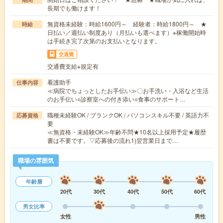
長期でも働けます！
無資格未経験：時給1600円～ 経験者：時給1800円～ ★
時給
日払い／週払い制度あり（月払いも選べます）※稼働開始時
は手続き完了次第のお支払いとなります。
交通費
交通費支給※規定有
看護助手
仕事内容
≪病院でちょっとしたお手伝い≫〇お手洗い・入浴など生活
のお手伝い○診察室への付き添い○食事のサポート…
職種未経験OK / ブランクOK / パソコンスキル不要 / 英語力不
応募資格
要
≪無資格・未経験OK≫年齢不問★10名以上採用予定★履歴
書は不要です。▽応募後の流れ1)翌営業日まで…
職場の雰囲気
年齢層
20代
30代
40代
50代
60代
男女比率
女性
男性