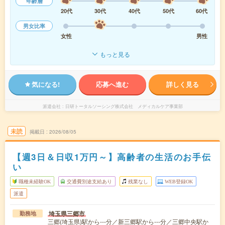
年齢層
20代
30代
40代
50代
60代
男女比率
女性
男性
もっと見る
気になる!
応募へ進む
詳しく見る
派遣会社
日研トータルソーシング株式会社 メディカルケア事業部
未読
掲載日
2026/08/05
【週3日＆日収1万円～】高齢者の生活のお手伝
い
職種未経験OK
交通費別途支給あり
残業なし
WEB登録OK
派遣
埼玉県三郷市
勤務地
三郷(埼玉県)駅から---分／新三郷駅から---分／三郷中央駅か