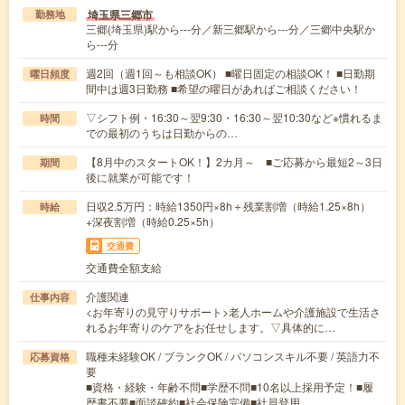
埼玉県三郷市
勤務地
三郷(埼玉県)駅から---分／新三郷駅から---分／三郷中央駅か
ら---分
週2回（週1回～も相談OK） ■曜日固定の相談OK！ ■日勤期
曜日頻度
間中は週3日勤務 ■希望の曜日があればご相談ください！
▽シフト例・16:30～翌9:30・16:30～翌10:30など※慣れるま
時間
での最初のうちは日勤からの…
【8月中のスタートOK！】2カ月～ ■ご応募から最短2～3日
期間
後に就業が可能です！
日収2.5万円：時給1350円×8h＋残業割増（時給1.25×8h）
時給
+深夜割増（時給0.25×5h）
交通費
交通費全額支給
介護関連
仕事内容
<お年寄りの見守りサポート>老人ホームや介護施設で生活さ
れるお年寄りのケアをお任せします。▽具体的に…
職種未経験OK / ブランクOK / パソコンスキル不要 / 英語力不
応募資格
要
■資格・経験・年齢不問■学歴不問■10名以上採用予定！■履
歴書不要■面談確約■社会保険完備■社員登用…