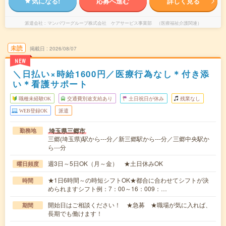
気になる!
応募へ進む
詳しく見る
派遣会社
マンパワーグループ株式会社 ケアサービス事業部 （医療福祉介護関連）
未読
掲載日
2026/08/07
NEW
＼日払い×時給1600円／医療行為なし＊付き添
い＊看護サポート
職種未経験OK
交通費別途支給あり
土日祝日が休み
残業なし
WEB登録OK
派遣
埼玉県三郷市
勤務地
三郷(埼玉県)駅から---分／新三郷駅から---分／三郷中央駅か
ら---分
週3日～5日OK（月～金） ★土日休みOK
曜日頻度
★1日6時間～の時短シフトOK★都合に合わせてシフトが決
時間
められますシフト例：7：00～16：009：…
開始日はご相談ください！ ★急募 ★職場が気に入れば、
期間
長期でも働けます！