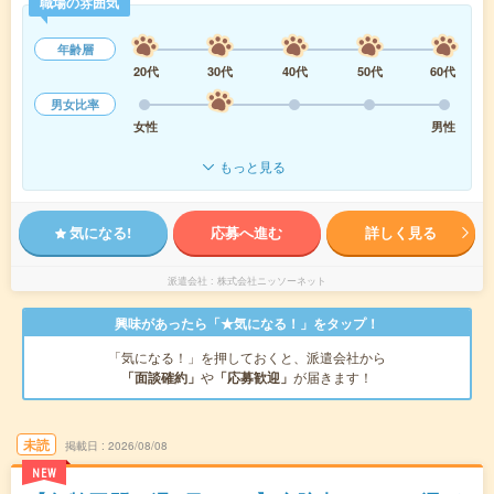
職場の雰囲気
年齢層
20代
30代
40代
50代
60代
男女比率
女性
男性
もっと見る
気になる!
応募へ進む
詳しく見る
派遣会社
株式会社ニッソーネット
興味があったら「★気になる！」をタップ！
「気になる！」を押しておくと、派遣会社から
「面談確約」
や
「応募歓迎」
が届きます！
未読
掲載日
2026/08/08
NEW