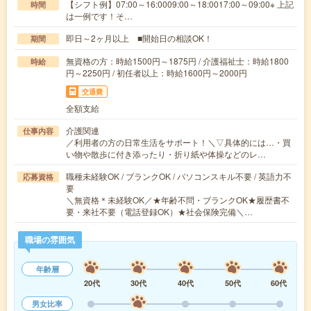
【シフト例】07:00～16:0009:00～18:0017:00～09:00※ 上記
時間
は一例です！そ…
即日～2ヶ月以上 ■開始日の相談OK！
期間
無資格の方：時給1500円～1875円 / 介護福祉士：時給1800
時給
円～2250円 / 初任者以上：時給1600円～2000円
交通費
全額支給
介護関連
仕事内容
／利用者の方の日常生活をサポート！＼▽具体的には…・買
い物や散歩に付き添ったり・折り紙や体操などのレ…
職種未経験OK / ブランクOK / パソコンスキル不要 / 英語力不
応募資格
要
＼無資格＊未経験OK／★年齢不問・ブランクOK★履歴書不
要・来社不要（電話登録OK）★社会保険完備＼…
職場の雰囲気
年齢層
20代
30代
40代
50代
60代
男女比率