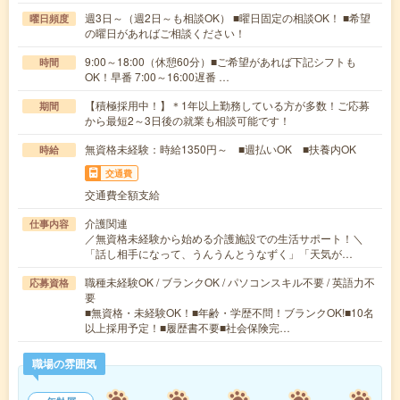
週3日～（週2日～も相談OK） ■曜日固定の相談OK！ ■希望
曜日頻度
の曜日があればご相談ください！
9:00～18:00（休憩60分）■ご希望があれば下記シフトも
時間
OK！早番 7:00～16:00遅番 …
【積極採用中！】＊1年以上勤務している方が多数！ご応募
期間
から最短2～3日後の就業も相談可能です！
無資格未経験：時給1350円～ ■週払いOK ■扶養内OK
時給
交通費
交通費全額支給
介護関連
仕事内容
／無資格未経験から始める介護施設での生活サポート！＼
「話し相手になって、うんうんとうなずく」「天気が…
職種未経験OK / ブランクOK / パソコンスキル不要 / 英語力不
応募資格
要
■無資格・未経験OK！■年齢・学歴不問！ブランクOK!■10名
以上採用予定！■履歴書不要■社会保険完…
職場の雰囲気