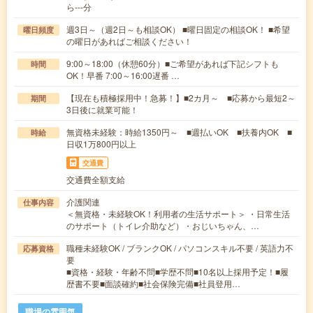
ら---分
週3日～（週2日～も相談OK） ■曜日固定の相談OK！ ■希望
曜日頻度
の曜日があればご相談ください！
9:00～18:00（休憩60分）■ご希望があれば下記シフトも
時間
OK！早番 7:00～16:00遅番 …
【現在も積極採用中！急募！】■2カ月～ ■応募から最短2～
期間
3日後に就業可能！
無資格未経験：時給1350円～ ■週払いOK ■扶養内OK ■
時給
日収1万800円以上
交通費
交通費全額支給
介護関連
仕事内容
＜無資格・未経験OK！利用者の生活サポート＞ ・日常生活
のサポート（トイレ介助など）・おじいちゃん、…
職種未経験OK / ブランクOK / パソコンスキル不要 / 英語力不
応募資格
要
■資格・経験・年齢不問■学歴不問■10名以上採用予定！■履
歴書不要■面談確約■社会保険完備■社員登用…
職場の雰囲気