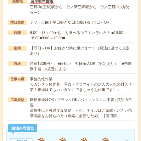
埼玉県三郷市
勤務地
三郷(埼玉県)駅から---分／新三郷駅から---分／三郷中央駅か
ら---分
シフト自由！平日好きな日に働ける！1日～OK！
曜日頻度
9:00～18：00▼他にも選べるシフトいろいろ！ ■10:00～
時間
18:00■9:00～12:00■…
【即日～OK】お好きな時に働けます！（業法に基づく規定
期間
あり）
時給1339円～ ■日払い・翌日振込OK（規定あり） ■初勤
時給
務手当（※規定による）
事務的軽作業
仕事内容
＼カンタン軽作業／写真・ブロマイドの封入大人気の封入作
業！未経験でもカンタンにできちゃうお仕事です！…
職種未経験OK / ブランクOK / パソコンスキル不要 / 英語力不
応募資格
要
高校生は不可過度な染髪、ヒゲ、ネイルはご遠慮ください携
帯電話をお持ちの方（連絡に必要なため）【雇用契…
職場の雰囲気