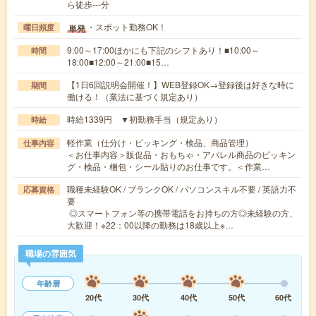
ら徒歩---分
・スポット勤務OK！
単発
曜日頻度
9:00～17:00ほかにも下記のシフトあり！■10:00～
時間
18:00■12:00～21:00■15…
【1日6回説明会開催！】WEB登録OK→登録後は好きな時に
期間
働ける！（業法に基づく規定あり）
時給1339円 ▼初勤務手当（規定あり）
時給
軽作業（仕分け・ピッキング・検品、商品管理）
仕事内容
＜お仕事内容＞販促品・おもちゃ・アパレル商品のピッキン
グ・検品・梱包・シール貼りのお仕事です。＜作業…
職種未経験OK / ブランクOK / パソコンスキル不要 / 英語力不
応募資格
要
◎スマートフォン等の携帯電話をお持ちの方◎未経験の方、
大歓迎！※22：00以降の勤務は18歳以上※…
職場の雰囲気
年齢層
20代
30代
40代
50代
60代