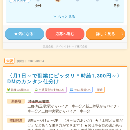
女性
男性
もっと見る
気になる!
応募へ進む
詳しく見る
派遣会社
テイケイトレード株式会社
未読
掲載日
2026/08/04
〈月1日～で副業にピッタリ＊時給1,300円～〉
DMのカンタン仕分け
職種未経験OK
交通費別途支給あり
WEB登録OK
派遣
埼玉県三郷市
勤務地
三郷(埼玉県)駅からバイク・車---分／新三郷駅からバイク・
車---分／三郷中央駅からバイク・車---分
週0日～/月1日～OK！ （月～日のあいだ） ★「土曜と日曜だ
曜日頻度
け」など色々な働き方ができます！ ★お仕事ゼロの週があっ
ても大丈夫。 働きたい日、お休みの希望はお気軽にご相談く