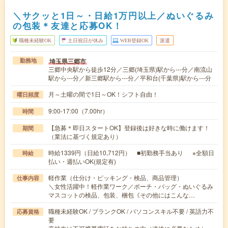
＼サクッと1日～・日給1万円以上／ぬいぐるみ
の包装＊友達と応募OK！
職種未経験OK
土日祝日が休み
WEB登録OK
派遣
埼玉県三郷市
勤務地
三郷中央駅から徒歩12分／三郷(埼玉県)駅から---分／南流山
駅から---分／新三郷駅から---分／平和台(千葉県)駅から---分
月～土曜の間で1日～OK！シフト自由！
曜日頻度
9:00-17:00（7.00hr）
時間
【急募＊即日スタートOK】登録後は好きな時に働けます！
期間
（業法に基づく規定あり）
時給1339円（日給10,712円） ■初勤務手当あり ※全額日
時給
払い・週払いOK(規定有)
軽作業（仕分け・ピッキング・検品、商品管理）
仕事内容
＼女性活躍中！軽作業ワーク／ポーチ・バッグ・ぬいぐるみ
マスコットの検品、包装、梱包《その他にはこんな…
職種未経験OK / ブランクOK / パソコンスキル不要 / 英語力不
応募資格
要