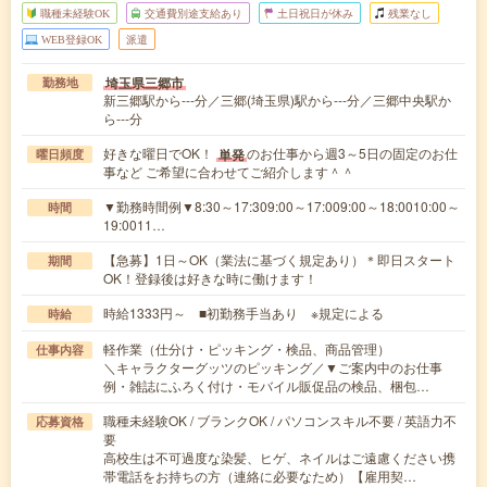
職種未経験OK
交通費別途支給あり
土日祝日が休み
残業なし
WEB登録OK
派遣
埼玉県三郷市
勤務地
新三郷駅から---分／三郷(埼玉県)駅から---分／三郷中央駅か
ら---分
好きな曜日でOK！
のお仕事から週3～5日の固定のお仕
単発
曜日頻度
事など ご希望に合わせてご紹介します＾＾
▼勤務時間例▼8:30～17:309:00～17:009:00～18:0010:00～
時間
19:0011…
【急募】1日～OK（業法に基づく規定あり）＊即日スタート
期間
OK！登録後は好きな時に働けます！
時給1333円～ ■初勤務手当あり ※規定による
時給
軽作業（仕分け・ピッキング・検品、商品管理）
仕事内容
＼キャラクターグッツのピッキング／▼ご案内中のお仕事
例・雑誌にふろく付け・モバイル販促品の検品、梱包…
職種未経験OK / ブランクOK / パソコンスキル不要 / 英語力不
応募資格
要
高校生は不可過度な染髪、ヒゲ、ネイルはご遠慮ください携
帯電話をお持ちの方（連絡に必要なため）【雇用契…