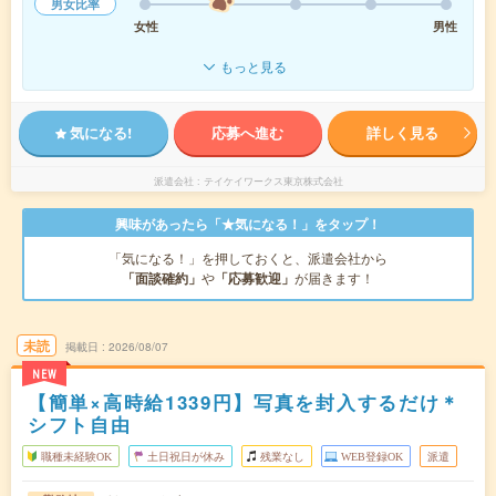
男女比率
女性
男性
もっと見る
気になる!
応募へ進む
詳しく見る
派遣会社
テイケイワークス東京株式会社
興味があったら「★気になる！」をタップ！
「気になる！」を押しておくと、派遣会社から
「面談確約」
や
「応募歓迎」
が届きます！
未読
掲載日
2026/08/07
NEW
【簡単×高時給1339円】写真を封入するだけ＊
シフト自由
職種未経験OK
土日祝日が休み
残業なし
WEB登録OK
派遣