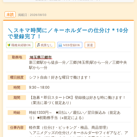
未読
掲載日
2026/08/03
＼スキマ時間に／キーホルダーの仕分け＊10分
で登録完了！
職種未経験OK
残業なし
WEB登録OK
派遣
埼玉県三郷市
勤務地
新三郷駅から徒歩---分／三郷(埼玉県)駅から---分／三郷中央
駅から---分
シフト自由！好きな曜日で働けます！
曜日頻度
9:30～18:00
時間
【急募＊即日スタートOK】登録後は好きな時に働けます！
期間
（業法に基づく規定あり）
時給1333円～ ■日払い／週払い／翌日振込み（規定あ
時給
り） ■初勤務手当（※規定による）
軽作業（仕分け・ピッキング・検品、商品管理）
仕事内容
＼アニメグッズの仕分け／キーホルダーやフィギアなど、ア