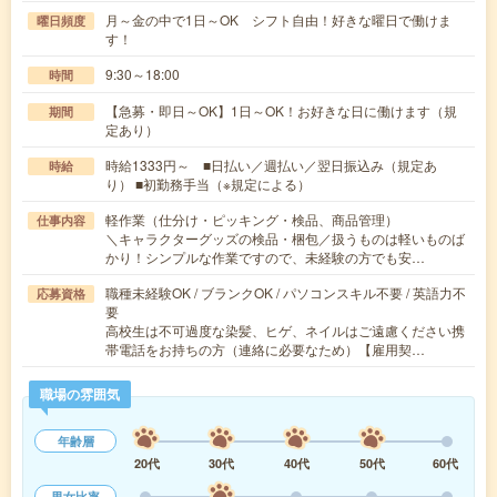
月～金の中で1日～OK シフト自由！好きな曜日で働けま
曜日頻度
す！
9:30～18:00
時間
【急募・即日～OK】1日～OK！お好きな日に働けます（規
期間
定あり）
時給1333円～ ■日払い／週払い／翌日振込み（規定あ
時給
り） ■初勤務手当（※規定による）
軽作業（仕分け・ピッキング・検品、商品管理）
仕事内容
＼キャラクターグッズの検品・梱包／扱うものは軽いものば
かり！シンプルな作業ですので、未経験の方でも安…
職種未経験OK / ブランクOK / パソコンスキル不要 / 英語力不
応募資格
要
高校生は不可過度な染髪、ヒゲ、ネイルはご遠慮ください携
帯電話をお持ちの方（連絡に必要なため）【雇用契…
職場の雰囲気
年齢層
20代
30代
40代
50代
60代
男女比率