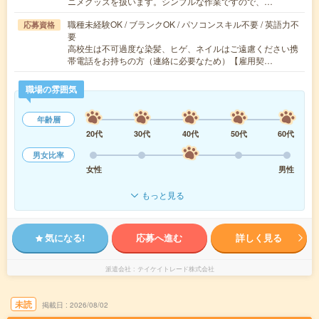
ニメグッズを扱います。シンプルな作業ですので、…
職種未経験OK / ブランクOK / パソコンスキル不要 / 英語力不
応募資格
要
高校生は不可過度な染髪、ヒゲ、ネイルはご遠慮ください携
帯電話をお持ちの方（連絡に必要なため）【雇用契…
職場の雰囲気
年齢層
20代
30代
40代
50代
60代
男女比率
女性
男性
もっと見る
気になる!
応募へ進む
詳しく見る
派遣会社
テイケイトレード株式会社
未読
掲載日
2026/08/02