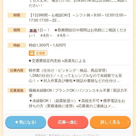
ださい！
【1日3時間～も相談OK!】＜シフト例＞9:00～12:0012:00～
時間
17:00 17:00～22…
1日～！ ★勤務開始日や期間はお気軽にご相談くださ
単発
期間
い！ ＃8月～ ＃9月～
時給1,300円～1,625円
時給
交通費
■ 交通費規定内支給 ※派遣先による
軽作業（仕分け・ピッキング・検品、商品管理）
仕事内容
＼DMの仕分け／＜とってもシンプルなので未経験でも安
心！＞▼封入作業及び梱包▼雑誌や書籍などの仕分け…
職種未経験OK / ブランクOK / パソコンスキル不要 / 英語力不
応募資格
要
▼未経験OK！（副業歓迎☆）▼高校生不可▼携帯電話をお
持ちの方（業務連絡に使用）※応募後のご連絡はメ…
気になる!
応募へ進む
詳しく見る
派遣会社
株式会社バイトレ（キャムコムグループ）