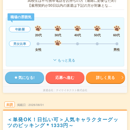
高校生は不可携帯電話をお持ちの方（連絡に必要なため）
【雇用契約が30日以内の派遣は下記の方が対象とな…
職場の雰囲気
年齢層
20代
30代
40代
50代
60代
男女比率
女性
男性
もっと見る
気になる!
応募へ進む
詳しく見る
派遣会社
テイケイネクスト株式会社
未読
掲載日
2026/08/01
＜単発OK！日払い可＞人気キャラクターグッ
ツのピッキング＊1333円～