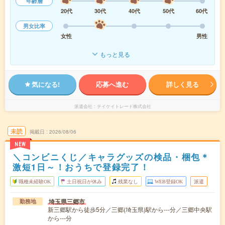
年齢層
20代
30代
40代
50代
60代
男女比率
女性
男性
もっと見る
気になる!
応募へ進む
詳しく見る
派遣会社
テイケイトレード株式会社
未読
掲載日
2026/08/06
NEW
＼コンビニくじ／キャラグッズの検品・梱包＊
激短1日～！おうちで登録完了！
職種未経験OK
土日祝日が休み
残業なし
WEB登録OK
派遣
埼玉県三郷市
勤務地
新三郷駅から徒歩5分／三郷(埼玉県)駅から---分／三郷中央駅
から---分