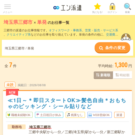
メニュー
気になる!
ログイン
検索
埼玉県三郷市
×
単発
のお仕事一覧
三郷市の派遣のお仕事情報です。
オフィスワーク・事務系
、
営業・販売・サービス系
、
クリエイティブ系
などのお仕事を取り揃えています。単発の条件の他に、
交通費別
途支給あり
、
職種未経験OK
、
友だちと一緒の応募OK
などでもお探し頂けます。
条件の変更
埼玉県三郷市 / 単発
7
1,300
全
件
平均時給:
円
時給順
新着順
未読
掲載日
2026/08/08
NEW
≪1日～＊即日スタートOK≫髪色自由＊おもち
ゃのピッキング・シール貼りなど
職種未経験OK
土日祝日が休み
残業なし
WEB登録OK
派遣
埼玉県三郷市
勤務地
三郷中央駅から---分／三郷(埼玉県)駅から---分／新三郷駅か