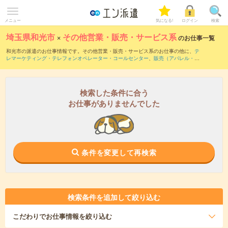
メニュー
気になる!
ログイン
検索
埼玉県和光市
×
その他営業・販売・サービス系
のお仕事一覧
和光市の派遣のお仕事情報です。その他営業・販売・サービス系のお仕事の他に、
テ
レマーケティング・テレフォンオペレーター・コールセンター
、
販売（アパレル・フ
ァッション・コスメ）
、
窓口・ショールーム・カウンター受付
などを取り揃えていま
す。さらに、
短期
・
単発
などの期間や、
職種未経験OK
などのこだわり条件で絞り込ん
でいただけます。
検索した条件に合う
お仕事がありませんでした
条件を変更して再検索
検索条件を追加して絞り込む
こだわり
でお仕事情報を絞り込む