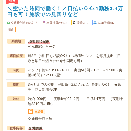
NEW
＼空いた時間で働く！／日払いOK×1勤務3.4万
円も可！施設での見回りなど
交通費別途支給あり
土日祝日が休み
残業なし
WEB登録OK
派遣
埼玉県和光市
勤務地
和光市駅から---分
週2日（週1日も相談OK！） ※希望のシフトを毎月提出（日
曜日頻度
数と曜日の組み合わせや固定も可）
≪シフト例≫10:00～15:00（実働5時間）12:00～17:00（実
時間
働5時間）17:00～翌1…
3ヵ月までの短期 ※職場が気に入れば、長期もOK！ ★急
期間
募！即日勤務もOK！
時給1900円～ 夜勤時給2310円～ 日収3.4万円～（夜勤時
時給
給2310円×15h）
交通費
交通費全額支給
介護関連
仕事内容