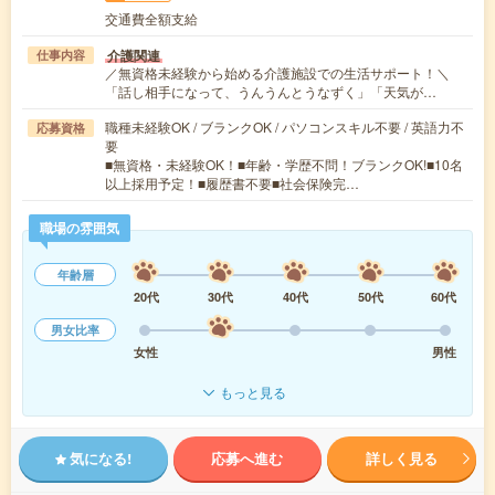
交通費全額支給
介護関連
仕事内容
／無資格未経験から始める介護施設での生活サポート！＼
「話し相手になって、うんうんとうなずく」「天気が…
職種未経験OK / ブランクOK / パソコンスキル不要 / 英語力不
応募資格
要
■無資格・未経験OK！■年齢・学歴不問！ブランクOK!■10名
以上採用予定！■履歴書不要■社会保険完…
職場の雰囲気
年齢層
20代
30代
40代
50代
60代
男女比率
女性
男性
もっと見る
気になる!
応募へ進む
詳しく見る