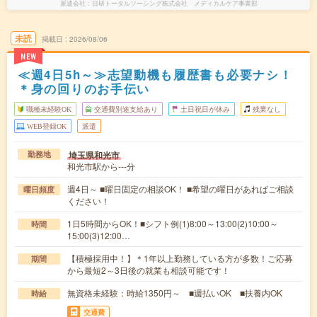
派遣会社
日研トータルソーシング株式会社 メディカルケア事業部
未読
掲載日
2026/08/06
NEW
≪週4日5h～≫志望動機も履歴書も必要ナシ！
＊身の回りのお手伝い
職種未経験OK
交通費別途支給あり
土日祝日が休み
残業なし
WEB登録OK
派遣
埼玉県和光市
勤務地
和光市駅から---分
週4日～ ■曜日固定の相談OK！ ■希望の曜日があればご相談
曜日頻度
ください！
1日5時間からOK！■シフト例(1)8:00～13:00(2)10:00～
時間
15:00(3)12:00…
【積極採用中！】＊1年以上勤務している方が多数！ご応募
期間
から最短2～3日後の就業も相談可能です！
無資格未経験：時給1350円～ ■週払いOK ■扶養内OK
時給
交通費