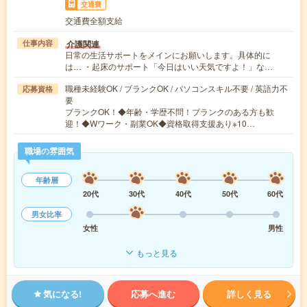
交通費
交通費全額支給
介護関連
仕事内容
日常の生活サポートをメインにお願いします。具体的に
は… ・起床のサポート「今日はいい天気ですよ！」な…
職種未経験OK / ブランクOK / パソコンスキル不要 / 英語力不
応募資格
要
ブランクOK！◆年齢・学歴不問！ブランクのある方も歓
迎！◆Wワーク・副業OK◆資格取得支援あり※10…
職場の雰囲気
年齢層
20代
30代
40代
50代
60代
男女比率
女性
男性
もっと見る
気になる!
応募へ進む
詳しく見る