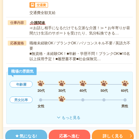
交通費
交通費全額支給
介護関連
仕事内容
≪お話し相手になるだけでも立派な介護！≫＊お年寄りが昼
間だけ生活のサポートを受けたり、気分転換できる…
職種未経験OK / ブランクOK / パソコンスキル不要 / 英語力不
応募資格
要
■無資格・未経験OK！■年齢・学歴不問！ブランクOK!■10名
以上採用予定！■履歴書不要■社会保険完…
職場の雰囲気
年齢層
20代
30代
40代
50代
60代
男女比率
女性
男性
もっと見る
気になる!
応募へ進む
詳しく見る