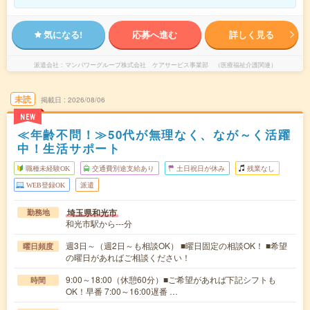
気になる!
応募へ進む
詳しく見る
派遣会社
マンパワーグループ株式会社 ケアサービス事業部 （医療福祉介護関連）
未読
掲載日
2026/08/06
NEW
≪年齢不問！≫50代が無理なく、なが～く活躍
中！生活サポート
職種未経験OK
交通費別途支給あり
土日祝日が休み
残業なし
WEB登録OK
派遣
埼玉県和光市
勤務地
和光市駅から---分
週3日～（週2日～も相談OK） ■曜日固定の相談OK！ ■希望
曜日頻度
の曜日があればご相談ください！
9:00～18:00（休憩60分）■ご希望があれば下記シフトも
時間
OK！早番 7:00～16:00遅番 …