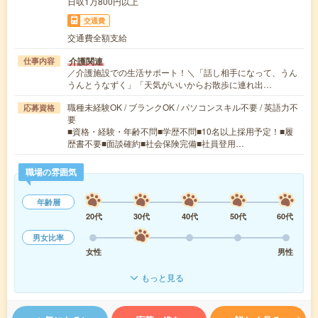
日収1万800円以上
交通費
交通費全額支給
介護関連
仕事内容
／介護施設での生活サポート！＼「話し相手になって、うん
うんとうなずく」「天気がいいからお散歩に連れ出…
職種未経験OK / ブランクOK / パソコンスキル不要 / 英語力不
応募資格
要
■資格・経験・年齢不問■学歴不問■10名以上採用予定！■履
歴書不要■面談確約■社会保険完備■社員登用…
職場の雰囲気
年齢層
20代
30代
40代
50代
60代
男女比率
女性
男性
もっと見る