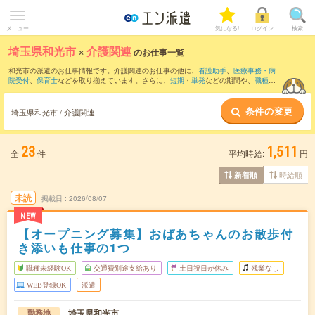
メニュー
気になる!
ログイン
検索
埼玉県和光市
×
介護関連
のお仕事一覧
和光市の派遣のお仕事情報です。介護関連のお仕事の他に、
看護助手
、
医療事務・病
院受付
、
保育士
などを取り揃えています。さらに、
短期
・
単発
などの期間や、
職種未
経験OK
などのこだわり条件で絞り込んでいただけます。職種辞典：
介護関連のお仕事
とは？とは？
条件の変更
埼玉県和光市 / 介護関連
23
1,511
全
件
平均時給:
円
時給順
新着順
未読
掲載日
2026/08/07
NEW
【オープニング募集】おばあちゃんのお散歩付
き添いも仕事の1つ
職種未経験OK
交通費別途支給あり
土日祝日が休み
残業なし
WEB登録OK
派遣
埼玉県和光市
勤務地