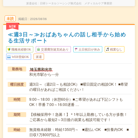
派遣会社
日研トータルソーシング株式会社 メディカルケア事業部
未読
掲載日
2026/08/06
NEW
≪週3日～≫おばあちゃんの話し相手から始め
る生活サポート
職種未経験OK
交通費別途支給あり
土日祝日が休み
残業なし
WEB登録OK
派遣
埼玉県和光市
勤務地
和光市駅から---分
週3日～（週2日～も相談OK） ■曜日固定の相談OK！ ■希望
曜日頻度
の曜日があればご相談ください！
9:00～18:00（休憩60分）■ご希望があれば下記シフトも
時間
OK！早番 7:00～16:00遅番 …
【積極採用中！急募！】＊1年以上勤務している方が多数！
期間
ご応募から最短2～3日後の就業も相談可能です！
無資格未経験：時給1350円～ ■週払いOK ■扶養内OK ■
時給
日収1万800円以上