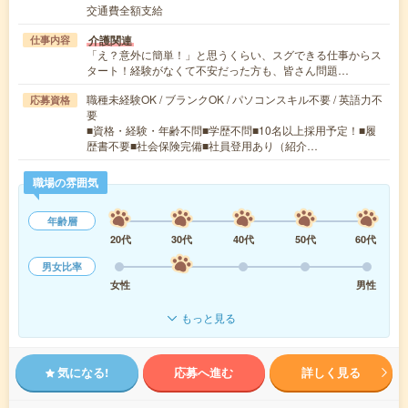
交通費全額支給
介護関連
仕事内容
「え？意外に簡単！」と思うくらい、スグできる仕事からス
タート！経験がなくて不安だった方も、皆さん問題…
職種未経験OK / ブランクOK / パソコンスキル不要 / 英語力不
応募資格
要
■資格・経験・年齢不問■学歴不問■10名以上採用予定！■履
歴書不要■社会保険完備■社員登用あり（紹介…
職場の雰囲気
年齢層
20代
30代
40代
50代
60代
男女比率
女性
男性
もっと見る
気になる!
応募へ進む
詳しく見る