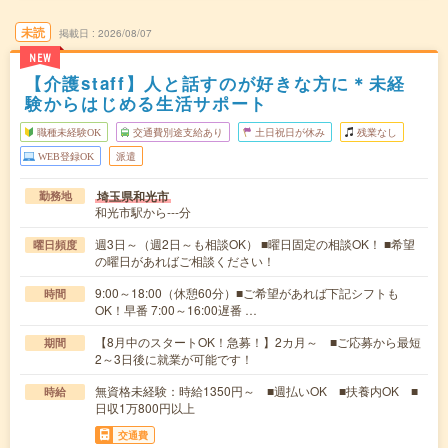
未読
掲載日
2026/08/07
NEW
【介護staff】人と話すのが好きな方に＊未経
験からはじめる生活サポート
職種未経験OK
交通費別途支給あり
土日祝日が休み
残業なし
WEB登録OK
派遣
埼玉県和光市
勤務地
和光市駅から---分
週3日～（週2日～も相談OK） ■曜日固定の相談OK！ ■希望
曜日頻度
の曜日があればご相談ください！
9:00～18:00（休憩60分）■ご希望があれば下記シフトも
時間
OK！早番 7:00～16:00遅番 …
【8月中のスタートOK！急募！】2カ月～ ■ご応募から最短
期間
2～3日後に就業が可能です！
無資格未経験：時給1350円～ ■週払いOK ■扶養内OK ■
時給
日収1万800円以上
交通費