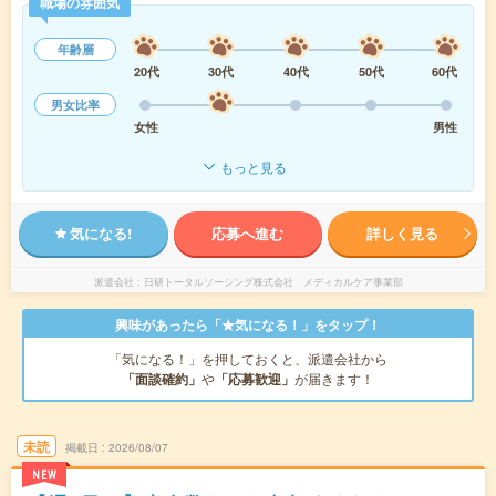
職場の雰囲気
年齢層
20代
30代
40代
50代
60代
男女比率
女性
男性
もっと見る
気になる!
応募へ進む
詳しく見る
派遣会社
日研トータルソーシング株式会社 メディカルケア事業部
興味があったら「★気になる！」をタップ！
「気になる！」を押しておくと、派遣会社から
「面談確約」
や
「応募歓迎」
が届きます！
未読
掲載日
2026/08/07
NEW