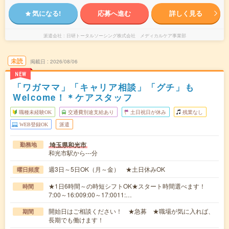
気になる!
応募へ進む
詳しく見る
派遣会社
日研トータルソーシング株式会社 メディカルケア事業部
未読
掲載日
2026/08/06
NEW
「ワガママ」「キャリア相談」「グチ」も
Welcome！＊ケアスタッフ
職種未経験OK
交通費別途支給あり
土日祝日が休み
残業なし
WEB登録OK
派遣
埼玉県和光市
勤務地
和光市駅から---分
週3日～5日OK（月～金） ★土日休みOK
曜日頻度
★1日6時間～の時短シフトOK★スタート時間選べます！
時間
7:00～16:009:00～17:0011:…
開始日はご相談ください！ ★急募 ★職場が気に入れば、
期間
長期でも働けます！