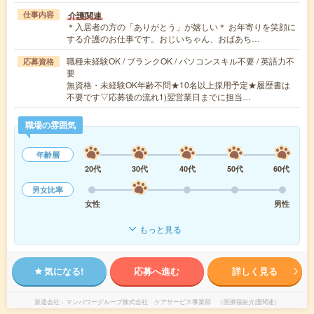
介護関連
仕事内容
＊入居者の方の「ありがとう」が嬉しい＊ お年寄りを笑顔に
する介護のお仕事です。おじいちゃん、おばあち…
職種未経験OK / ブランクOK / パソコンスキル不要 / 英語力不
応募資格
要
無資格・未経験OK年齢不問★10名以上採用予定★履歴書は
不要です▽応募後の流れ1)翌営業日までに担当…
職場の雰囲気
年齢層
20代
30代
40代
50代
60代
男女比率
女性
男性
もっと見る
気になる!
応募へ進む
詳しく見る
派遣会社
マンパワーグループ株式会社 ケアサービス事業部 （医療福祉介護関連）