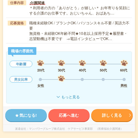
介護関連
仕事内容
＊利用者の方の「ありがとう」が嬉しい＊ お年寄りを笑顔に
する介護のお仕事です。おじいちゃん、おばあち…
職種未経験OK / ブランクOK / パソコンスキル不要 / 英語力不
応募資格
要
無資格・未経験OK年齢不問★10名以上採用予定★履歴書・
志望動機は不要です →電話インタビューでOK…
職場の雰囲気
年齢層
20代
30代
40代
50代
60代
男女比率
女性
男性
もっと見る
気になる!
応募へ進む
詳しく見る
派遣会社
マンパワーグループ株式会社 ケアサービス事業部 （医療福祉介護関連）