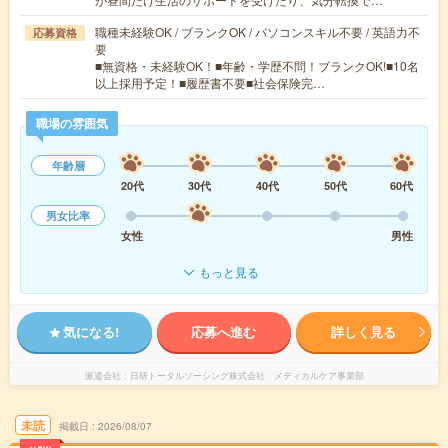
職種未経験OK / ブランクOK / パソコンスキル不要 / 英語力不
応募資格
要
■無資格・未経験OK！■年齢・学歴不問！ブランクOK!■10名
以上採用予定！■履歴書不要■社会保険完…
職場の雰囲気
年齢層
20代
30代
40代
50代
60代
男女比率
女性
男性
もっと見る
気になる!
応募へ進む
詳しく見る
派遣会社
日研トータルソーシング株式会社 メディカルケア事業部
未読
掲載日
2026/08/07