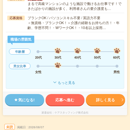
まるで高級マンションのような施設で働けるお仕事です！で
きたばかりの施設が多く、利用者さんの要介護度も…
ブランクOK / パソコンスキル不要 / 英語力不要
応募資格
＜無資格・ブランクOK！＞介護の経験をお持ちの方！・年
齢、学歴不問！・WワークOK！・10名以上採用…
職場の雰囲気
年齢層
20代
30代
40代
50代
60代
男女比率
女性
男性
もっと見る
気になる!
応募へ進む
詳しく見る
派遣会社
ケアスタッフィング株式会社
未読
掲載日
2026/08/07