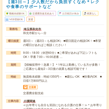
【週3日～】少人数だから負担すくなめ＊レク
や食事のサポートなど
職種未経験OK
交通費別途支給あり
土日祝日が休み
残業なし
WEB登録OK
派遣
埼玉県和光市
勤務地
和光市駅から---分
週3日～（週2日～も相談OK） ■曜日固定の相談OK！ ■希望
曜日頻度
の曜日があればご相談ください！
9:00～18:00（休憩60分）■ご希望があれば下記シフトも
時間
OK！早番 7:00～16:00遅番 …
【積極採用中！急募！】＊1年以上勤務している方が多数！
期間
ご応募から最短2～3日後の就業も相談可能です！
無資格未経験：時給1350円～ ■週払いOK ■扶養内OK ■
時給
日収1万800円以上
交通費
交通費全額支給
介護関連
仕事内容
≪お年寄りも自分も笑顔になれる介護の仕事！≫＊お年寄り
が昼間だけ生活のサポートを受けたり、気分転換で…