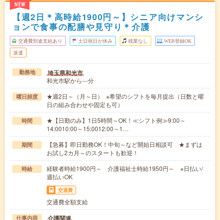
NEW
【週2日＊高時給1900円～】シニア向けマンシ
ョンで食事の配膳や見守り＊介護
交通費別途支給あり
土日祝日が休み
残業なし
WEB登録OK
派遣
埼玉県和光市
勤務地
和光市駅から---分
★週2日～（月～日） ※希望のシフトを毎月提出（日数と曜
曜日頻度
日の組み合わせや固定も可）
★【日勤のみ】1日5時間～OK！≪シフト例≫9:00～
時間
14:0010:00～15:0012:00～1…
【急募】即日勤務OK！中旬～など開始日相談可 ★まずは
期間
お試し2カ月～のスタートも歓迎！
経験者時給1900円～ 介護福祉士時給1950円～ ※日払い/
時給
週払いOK
交通費
交通費全額支給
介護関連
仕事内容