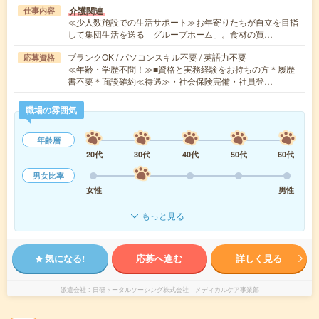
介護関連
仕事内容
≪少人数施設での生活サポート≫お年寄りたちが自立を目指
して集団生活を送る「グループホーム」。食材の買…
ブランクOK / パソコンスキル不要 / 英語力不要
応募資格
≪年齢・学歴不問！≫■資格と実務経験をお持ちの方＊履歴
書不要＊面談確約≪待遇≫・社会保険完備・社員登…
職場の雰囲気
年齢層
20代
30代
40代
50代
60代
男女比率
女性
男性
もっと見る
気になる!
応募へ進む
詳しく見る
派遣会社
日研トータルソーシング株式会社 メディカルケア事業部