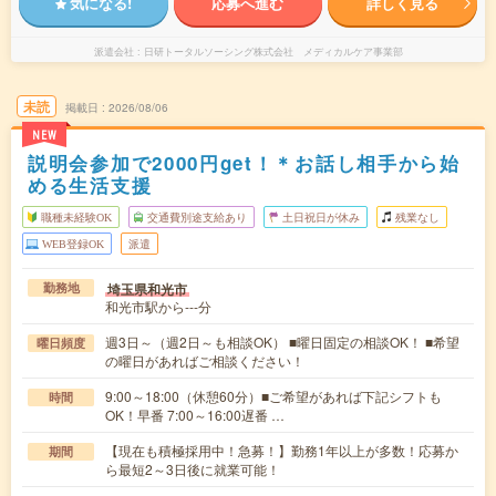
気になる!
応募へ進む
詳しく見る
派遣会社
日研トータルソーシング株式会社 メディカルケア事業部
未読
掲載日
2026/08/06
NEW
説明会参加で2000円get！＊お話し相手から始
める生活支援
職種未経験OK
交通費別途支給あり
土日祝日が休み
残業なし
WEB登録OK
派遣
埼玉県和光市
勤務地
和光市駅から---分
週3日～（週2日～も相談OK） ■曜日固定の相談OK！ ■希望
曜日頻度
の曜日があればご相談ください！
9:00～18:00（休憩60分）■ご希望があれば下記シフトも
時間
OK！早番 7:00～16:00遅番 …
【現在も積極採用中！急募！】勤務1年以上が多数！応募か
期間
ら最短2～3日後に就業可能！