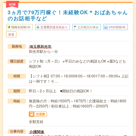
NEW
3ヵ月で79万円稼ぐ！未経験OK＊おばあちゃん
のお話相手など
職種未経験OK
交通費別途支給あり
土日祝日が休み
WEB登録OK
派遣
埼玉県和光市
勤務地
和光市駅から---分
シフト制（月～日） ※平日のみなどの相談もOK ※週3なども
曜日頻度
相談OK
【シフト例】07:00～16:0009:00～18:0017:00～09:00※ 上記
時間
は一例です！そ…
即日～2ヶ月以上 ■開始日の相談OK！
期間
無資格の方：時給1500円～1875円 / 介護福祉士：時給1800
時給
円～2250円 / 初任者以上：時給1600円～2000円
交通費
全額支給
介護関連
仕事内容