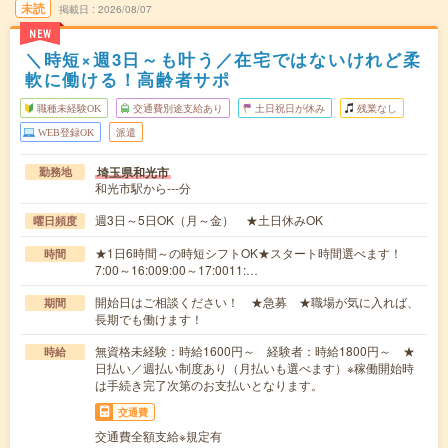
未読
掲載日
2026/08/07
NEW
＼時短×週3日～も叶う／在宅ではないけれど柔
軟に働ける！高齢者サポ
職種未経験OK
交通費別途支給あり
土日祝日が休み
残業なし
WEB登録OK
派遣
埼玉県和光市
勤務地
和光市駅から---分
週3日～5日OK（月～金） ★土日休みOK
曜日頻度
★1日6時間～の時短シフトOK★スタート時間選べます！
時間
7:00～16:009:00～17:0011:…
開始日はご相談ください！ ★急募 ★職場が気に入れば、
期間
長期でも働けます！
無資格未経験：時給1600円～ 経験者：時給1800円～ ★
時給
日払い／週払い制度あり（月払いも選べます）※稼働開始時
は手続き完了次第のお支払いとなります。
交通費
交通費全額支給※規定有