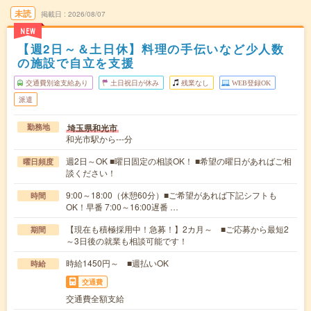
未読
掲載日
2026/08/07
NEW
【週2日～＆土日休】料理の手伝いなど少人数
の施設で自立を支援
交通費別途支給あり
土日祝日が休み
残業なし
WEB登録OK
派遣
埼玉県和光市
勤務地
和光市駅から---分
週2日～OK ■曜日固定の相談OK！ ■希望の曜日があればご相
曜日頻度
談ください！
9:00～18:00（休憩60分）■ご希望があれば下記シフトも
時間
OK！早番 7:00～16:00遅番 …
【現在も積極採用中！急募！】2カ月～ ■ご応募から最短2
期間
～3日後の就業も相談可能です！
時給1450円～ ■週払いOK
時給
交通費
交通費全額支給