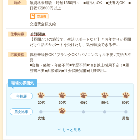
無資格未経験：時給1350円～ ■週払いOK ■扶養内OK ■
時給
日収1万800円以上
交通費
交通費全額支給
介護関連
仕事内容
【昼間だけの施設で、生活サポートなど】＊お年寄りが昼間
だけ生活のサポートを受けたり、気分転換できるデ…
職種未経験OK / ブランクOK / パソコンスキル不要 / 英語力不
応募資格
要
■資格・経験・年齢不問■学歴不問■10名以上採用予定！■履
歴書不要■面談確約■社会保険完備■社員登用…
職場の雰囲気
年齢層
20代
30代
40代
50代
60代
男女比率
女性
男性
もっと見る