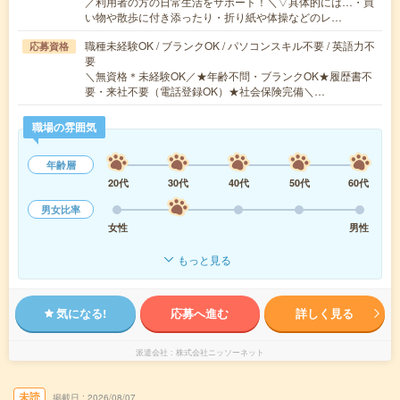
／利用者の方の日常生活をサポート！＼▽具体的には…・買
い物や散歩に付き添ったり・折り紙や体操などのレ…
職種未経験OK / ブランクOK / パソコンスキル不要 / 英語力不
応募資格
要
＼無資格＊未経験OK／★年齢不問・ブランクOK★履歴書不
要・来社不要（電話登録OK）★社会保険完備＼…
職場の雰囲気
年齢層
20代
30代
40代
50代
60代
男女比率
女性
男性
もっと見る
気になる!
応募へ進む
詳しく見る
派遣会社
株式会社ニッソーネット
未読
掲載日
2026/08/07