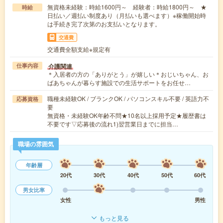
無資格未経験：時給1600円～ 経験者：時給1800円～ ★
時給
日払い／週払い制度あり（月払いも選べます）※稼働開始時
は手続き完了次第のお支払いとなります。
交通費
交通費全額支給※規定有
介護関連
仕事内容
＊入居者の方の「ありがとう」が嬉しい＊おじいちゃん、お
ばあちゃんが暮らす施設での生活サポートをお任せ…
職種未経験OK / ブランクOK / パソコンスキル不要 / 英語力不
応募資格
要
無資格・未経験OK年齢不問★10名以上採用予定★履歴書は
不要です▽応募後の流れ1)翌営業日までに担当…
職場の雰囲気
年齢層
20代
30代
40代
50代
60代
男女比率
女性
男性
もっと見る