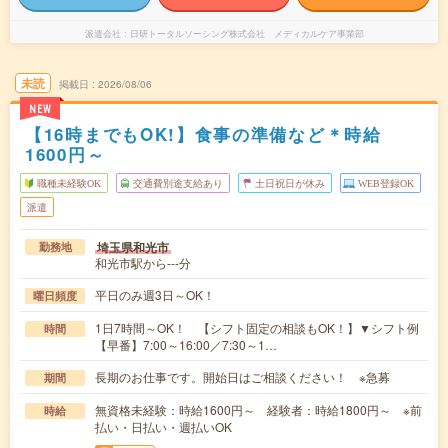
派遣会社
日研トータルソーシング株式会社 メディカルケア事業部
未読
掲載日
2026/08/06
NEW
【16時までもOK!】食事の準備など＊時給
1600円～
職種未経験OK
交通費別途支給あり
土日祝日が休み
WEB登録OK
派遣
埼玉県和光市
勤務地
和光市駅から---分
平日のみ週3日～OK！
曜日頻度
1日7時間～OK！ 【シフト固定の相談もOK！】▼シフト例
時間
【早番】7:00～16:00／7:30～1…
長期のお仕事です。開始日はご相談ください！ ※急募
期間
無資格未経験：時給1600円～ 経験者：時給1800円～ ※前
時給
払い・日払い・週払いOK