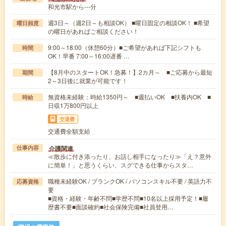
和光市駅から---分
週3日～（週2日～も相談OK） ■曜日固定の相談OK！ ■希望
曜日頻度
の曜日があればご相談ください！
9:00～18:00（休憩60分）■ご希望があれば下記シフトも
時間
OK！早番 7:00～16:00遅番 …
【8月中のスタートOK！急募！】2カ月～ ■ご応募から最短
期間
2～3日後に就業が可能です！
無資格未経験：時給1350円～ ■週払いOK ■扶養内OK ■
時給
日収1万800円以上
交通費
交通費全額支給
介護関連
仕事内容
≪散歩に付き添ったり、お話し相手になったり≫「え？意外
に簡単！」と思うくらい、スグできる仕事からスタ…
職種未経験OK / ブランクOK / パソコンスキル不要 / 英語力不
応募資格
要
■資格・経験・年齢不問■学歴不問■10名以上採用予定！■履
歴書不要■面談確約■社会保険完備■社員登用…