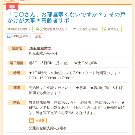
NEW
「〇〇さん、お部屋寒くないですか？」その声
かけが大事＊高齢者サポ
職種未経験OK
交通費別途支給あり
土日祝日が休み
残業なし
WEB登録OK
派遣
埼玉県和光市
勤務地
和光市駅から---分
週3日～5日OK（月～金） ★土日休みOK
曜日頻度
★1日6時間～の時短シフトOK★スタート時間選べます！
時間
7:00～16:009:00～17:0011:…
開始日はご相談ください！ ★急募 ★職場が気に入れば、
期間
長期でも働けます！
無資格未経験：時給1600円～ 経験者：時給1800円～ ★
時給
日払い／週払い制度あり（月払いも選べます）※稼働開始時
は手続き完了次第のお支払いとなります。
交通費
交通費全額支給※規定有