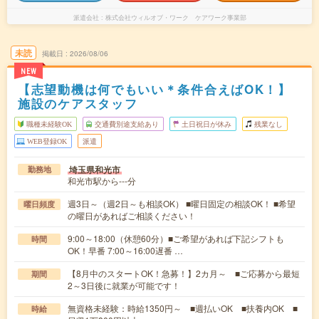
派遣会社
株式会社ウィルオブ・ワーク ケアワーク事業部
未読
掲載日
2026/08/06
NEW
【志望動機は何でもいい＊条件合えばOK！】
施設のケアスタッフ
職種未経験OK
交通費別途支給あり
土日祝日が休み
残業なし
WEB登録OK
派遣
埼玉県和光市
勤務地
和光市駅から---分
週3日～（週2日～も相談OK） ■曜日固定の相談OK！ ■希望
曜日頻度
の曜日があればご相談ください！
9:00～18:00（休憩60分）■ご希望があれば下記シフトも
時間
OK！早番 7:00～16:00遅番 …
【8月中のスタートOK！急募！】2カ月～ ■ご応募から最短
期間
2～3日後に就業が可能です！
無資格未経験：時給1350円～ ■週払いOK ■扶養内OK ■
時給