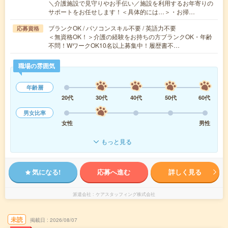
＼介護施設で見守りやお手伝い／施設を利用するお年寄りの
サポートをお任せします！＜具体的には…＞・お掃…
ブランクOK / パソコンスキル不要 / 英語力不要
応募資格
＜無資格OK！＞介護の経験をお持ちの方ブランクOK・年齢
不問！WワークOK10名以上募集中！履歴書不…
職場の雰囲気
年齢層
20代
30代
40代
50代
60代
男女比率
女性
男性
もっと見る
気になる!
応募へ進む
詳しく見る
派遣会社
ケアスタッフィング株式会社
未読
掲載日
2026/08/07