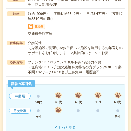
募！即日勤務もOK！
時給1900円～ 夜勤時給2310円～ 日収3.4万円～（夜勤時
時給
給2310円×15h）
交通費
交通費全額支給
介護関連
仕事内容
＼介護施設で見守りやお手伝い／施設を利用するお年寄りの
サポートをお任せします！＜具体的には…＞・お掃…
ブランクOK / パソコンスキル不要 / 英語力不要
応募資格
＜無資格OK！＞介護の経験をお持ちの方ブランクOK・年齢
不問！WワークOK10名以上募集中！履歴書不…
職場の雰囲気
年齢層
20代
30代
40代
50代
60代
男女比率
女性
男性
もっと見る