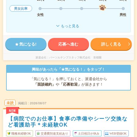
男女比率
女性
男性
もっと見る
気になる!
応募へ進む
詳しく見る
派遣会社
パーソルテンプスタッフ株式会社 首都圏
興味があったら「★気になる！」をタップ！
「気になる！」を押しておくと、派遣会社から
「面談確約」
や
「応募歓迎」
が届きます！
未読
掲載日
2026/08/07
NEW
【病院でのお仕事】食事の準備やシーツ交換な
ど看護助手＊未経験OK
職種未経験OK
交通費別途支給あり
土日祝日が休み
WEB登録OK