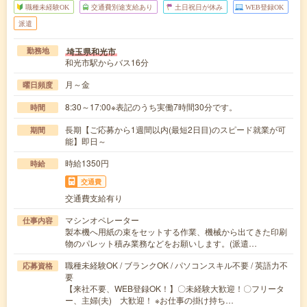
職種未経験OK
交通費別途支給あり
土日祝日が休み
WEB登録OK
派遣
埼玉県和光市
勤務地
和光市駅からバス16分
月～金
曜日頻度
8:30～17:00※表記のうち実働7時間30分です。
時間
長期【ご応募から1週間以内(最短2日目)のスピード就業が可
期間
能】即日～
時給1350円
時給
交通費
交通費支給有り
マシンオペレーター
仕事内容
製本機へ用紙の束をセットする作業、機械から出てきた印刷
物のパレット積み業務などをお願いします。(派遣…
職種未経験OK / ブランクOK / パソコンスキル不要 / 英語力不
応募資格
要
【来社不要、WEB登録OK！】〇未経験大歓迎！〇フリータ
ー、主婦(夫) 大歓迎！ ※お仕事の掛け持ち…