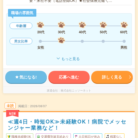
要・来社不要（電話登録OK）★社会保険完備＼…
職場の雰囲気
年齢層
20代
30代
40代
50代
60代
男女比率
女性
男性
もっと見る
気になる!
応募へ進む
詳しく見る
派遣会社
株式会社ニッソーネット
未読
掲載日
2026/08/07
NEW
≪週4日・時短OK≫未経験OK！病院でメッセ
ンジャー業務など！
職種未経験OK
交通費別途支給あり
土日祝日が休み
残業なし