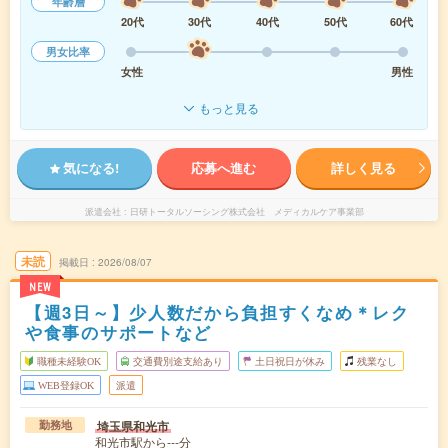
年齢層
20代
30代
40代
50代
60代
男女比率
女性
男性
もっと見る
気になる!
応募へ進む
詳しく見る
派遣会社
日研トータルソーシング株式会社 メディカルケア事業部
未読
掲載日
2026/08/07
NEW
【週3日～】少人数だから負担すくなめ＊レク
や食事のサポートなど
職種未経験OK
交通費別途支給あり
土日祝日が休み
残業なし
WEB登録OK
派遣
埼玉県和光市
勤務地
和光市駅から---分