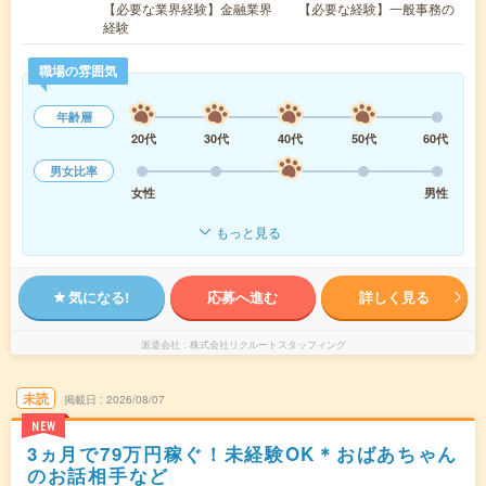
【必要な業界経験】金融業界 【必要な経験】一般事務の
経験
職場の雰囲気
年齢層
20代
30代
40代
50代
60代
男女比率
女性
男性
もっと見る
気になる!
応募へ進む
詳しく見る
派遣会社
株式会社リクルートスタッフィング
未読
掲載日
2026/08/07
NEW
3ヵ月で79万円稼ぐ！未経験OK＊おばあちゃん
のお話相手など