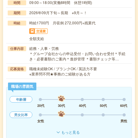
09:00～18:00(実働8時間 休憩1時間)
時間
2026年09月下旬～長期 ※9月～！
期間
時給1700円 月収例 272,000円+残業代
時給
交通費
全額支給
総務・人事・労務
仕事内容
＊グループ会社からの申込受付・お問い合わせ受付＊手続
き・必要書類のご案内＊進捗管理 ＊書類チェック等…
職種未経験OK / ブランクOK / 英語力不要
応募資格
※業界問不問★事務のご経験がある方
職場の雰囲気
年齢層
20代
30代
40代
50代
60代
男女比率
女性
男性
もっと見る