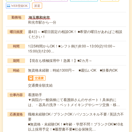
WEB登録OK
派遣
埼玉県和光市
勤務地
和光市駅から---分
週4日～ ■曜日固定の相談OK！ ■希望の曜日があればご相談
曜日頻度
ください！
1日5時間からOK！■シフト例(1)8:00～13:00(2)10:00～
時間
15:00(3)12:00…
【現在も積極採用中！急募！】■2カ月～
期間
無資格未経験：時給1300円～ ■週払いOK ■扶養内OK
時給
交通費
交通費全額支給
看護助手
仕事内容
▼病院の一般病棟にて看護師さんのサポート！具体的に
は、・器具の洗浄・ベットメイキングやシーツ交換・移…
職種未経験OK / ブランクOK / パソコンスキル不要 / 英語力不
応募資格
要
■無資格・未経験OK！■年齢・学歴不問！ブランクOK!■10名
以上採用予定！■履歴書不要■社会保険完…