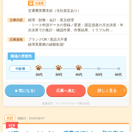
交通費
交通費実費支給（当社規定あり）
経理・財務・会計・英文経理
仕事内容
・リース申請データの登録／変更・固定資産の月次決算・年
次決算での集計・確認作業、作業結果、トラブル対…
ブランクOK / 英語力不要
応募資格
経理系業務の経験歓迎!
職場の雰囲気
年齢層
20代
30代
40代
50代
60代
気になる!
応募へ進む
詳しく見る
派遣会社
マンパワーグループ株式会社
未読
掲載日
2026/08/07
NEW