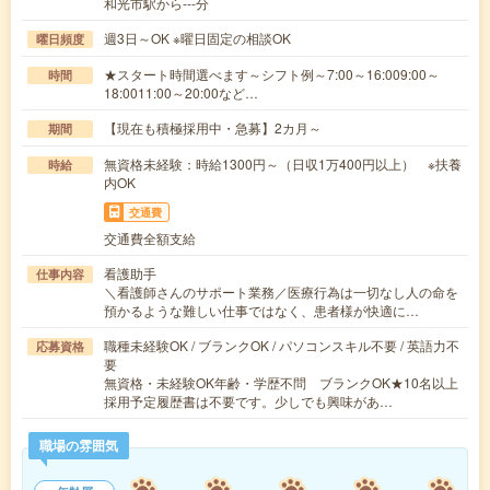
和光市駅から---分
週3日～OK ※曜日固定の相談OK
曜日頻度
★スタート時間選べます～シフト例～7:00～16:009:00～
時間
18:0011:00～20:00など…
【現在も積極採用中・急募】2カ月～
期間
無資格未経験：時給1300円～（日収1万400円以上） ※扶養
時給
内OK
交通費
交通費全額支給
看護助手
仕事内容
＼看護師さんのサポート業務／医療行為は一切なし人の命を
預かるような難しい仕事ではなく、患者様が快適に…
職種未経験OK / ブランクOK / パソコンスキル不要 / 英語力不
応募資格
要
無資格・未経験OK年齢・学歴不問 ブランクOK★10名以上
採用予定履歴書は不要です。少しでも興味があ…
職場の雰囲気