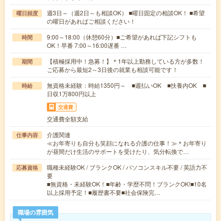
週3日～（週2日～も相談OK） ■曜日固定の相談OK！ ■希望
曜日頻度
の曜日があればご相談ください！
9:00～18:00（休憩60分）■ご希望があれば下記シフトも
時間
OK！早番 7:00～16:00遅番 …
【積極採用中！急募！】＊1年以上勤務している方が多数！
期間
ご応募から最短2～3日後の就業も相談可能です！
無資格未経験：時給1350円～ ■週払いOK ■扶養内OK ■
時給
日収1万800円以上
交通費
交通費全額支給
介護関連
仕事内容
≪お年寄りも自分も笑顔になれる介護の仕事！≫＊お年寄り
が昼間だけ生活のサポートを受けたり、気分転換で…
職種未経験OK / ブランクOK / パソコンスキル不要 / 英語力不
応募資格
要
■無資格・未経験OK！■年齢・学歴不問！ブランクOK!■10名
以上採用予定！■履歴書不要■社会保険完…
職場の雰囲気