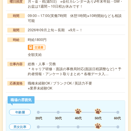
月～金・祝(週5日) ※会社カレンダーあり♪年末年始・GW・
曜日頻度
お盆は1週間～10日程お休みです！
09:00～17:00(実働7時間 休憩1時間)※10時開始なども相談
時間
可能
2026年09月上旬～長期 ※9月～！
期間
時給1800円
時給
交通費
全額支給
総務・人事・労務
仕事内容
＊キャリア研修・面談の事務局対応(面談日程調整など)＊予
約者情報・アンケート取りまとめ＊各種データ入…
職種未経験OK / ブランクOK / 英語力不要
応募資格
※業界未経験OK
職場の雰囲気
年齢層
20代
30代
40代
50代
60代
男女比率