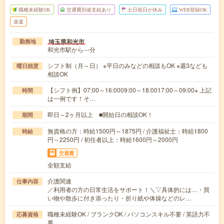
職種未経験OK
交通費別途支給あり
土日祝日が休み
WEB登録OK
派遣
埼玉県和光市
勤務地
和光市駅から---分
シフト制（月～日） ※平日のみなどの相談もOK ※週3なども
曜日頻度
相談OK
【シフト例】07:00～16:0009:00～18:0017:00～09:00※ 上記
時間
は一例です！そ…
即日～2ヶ月以上 ■開始日の相談OK！
期間
無資格の方：時給1500円～1875円 / 介護福祉士：時給1800
時給
円～2250円 / 初任者以上：時給1600円～2000円
交通費
全額支給
介護関連
仕事内容
／利用者の方の日常生活をサポート！＼▽具体的には…・買
い物や散歩に付き添ったり・折り紙や体操などのレ…
職種未経験OK / ブランクOK / パソコンスキル不要 / 英語力不
応募資格
要