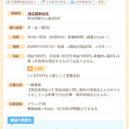
交通費別途支給あり
土日祝日が休み
WEB登録OK
派遣
埼玉県和光市
勤務地
和光市駅から徒歩5分
月～金／週5日
曜日頻度
09:00-18:00（休憩60分）実働8時間（残業少なめ！）
時間
2026年10月01日～長期 ※開始日相談OK ※10月～！
期間
時給1900円 月収例 30万円 時給1900円×実働8h×週5日×4
時給
週 ※月収例を保証するものではありません。
交通費
1ヶ月3万円を上限として実費支給
一般事務
仕事内容
【英語使用あり】部品供給に関し海外の現地法人とのやりと
りをしている部署でのお仕事・海外現地法人からの…
ブランクOK
応募資格
事務経験＋Excel：VLOOKUP関数ができる方
職場の雰囲気