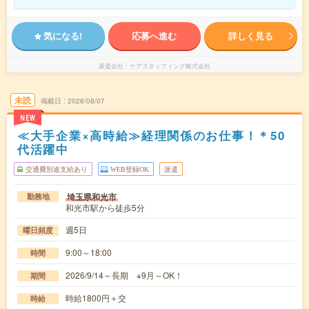
気になる!
応募へ進む
詳しく見る
派遣会社
ケアスタッフィング株式会社
未読
掲載日
2026/08/07
NEW
≪大手企業×高時給≫経理関係のお仕事！＊50
代活躍中
交通費別途支給あり
WEB登録OK
派遣
埼玉県和光市
勤務地
和光市駅から徒歩5分
週5日
曜日頻度
9:00～18:00
時間
2026/9/14～長期 ※9月～OK！
期間
時給1800円＋交
時給