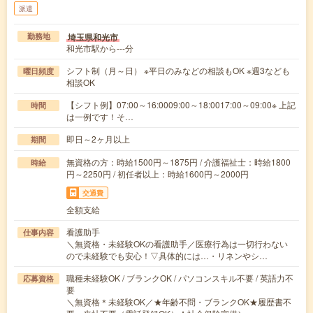
派遣
埼玉県和光市
勤務地
和光市駅から---分
シフト制（月～日） ※平日のみなどの相談もOK ※週3なども
曜日頻度
相談OK
【シフト例】07:00～16:0009:00～18:0017:00～09:00※ 上記
時間
は一例です！そ…
即日～2ヶ月以上
期間
無資格の方：時給1500円～1875円 / 介護福祉士：時給1800
時給
円～2250円 / 初任者以上：時給1600円～2000円
交通費
全額支給
看護助手
仕事内容
＼無資格・未経験OKの看護助手／医療行為は一切行わない
ので未経験でも安心！▽具体的には…・リネンやシ…
職種未経験OK / ブランクOK / パソコンスキル不要 / 英語力不
応募資格
要
＼無資格＊未経験OK／★年齢不問・ブランクOK★履歴書不