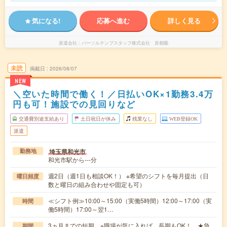
気になる!
応募へ進む
詳しく見る
派遣会社
パーソルテンプスタッフ株式会社 首都圏
未読
掲載日
2026/08/07
NEW
＼空いた時間で働く！／日払いOK×1勤務3.4万
円も可！施設での見回りなど
交通費別途支給あり
土日祝日が休み
残業なし
WEB登録OK
派遣
埼玉県和光市
勤務地
和光市駅から---分
週2日（週1日も相談OK！） ※希望のシフトを毎月提出（日
曜日頻度
数と曜日の組み合わせや固定も可）
≪シフト例≫10:00～15:00（実働5時間）12:00～17:00（実
時間
働5時間）17:00～翌1…
3ヵ月までの短期 ※職場が気に入れば、長期もOK！ ★急
期間