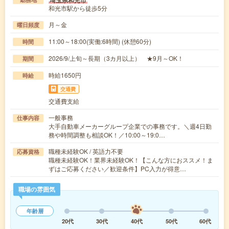
和光市駅から徒歩5分
月～金
曜日頻度
11:00～18:00(実働:6時間) (休憩60分)
時間
2026/9/上旬～長期（3カ月以上） ★9月～OK！
期間
時給1650円
時給
交通費
交通費支給
一般事務
仕事内容
大手自動車メーカーグループ企業での事務です。＼週4日勤
務や時間調整も相談OK！／10:00～19:0…
職種未経験OK / 英語力不要
応募資格
職種未経験OK！業界未経験OK！【こんな方におススメ！ま
ずはご応募ください／歓迎条件】PC入力が得意…
職場の雰囲気
年齢層
20代
30代
40代
50代
60代