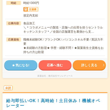
時給1300円
時給
交通費
規定内支給
食品加工
仕事内容
＼＊コラボメニューの製造・店舗への出荷を担うセントラル
キッチンスタッフ＊／全国の店舗運営を裏側から支…
職種未経験OK / ブランクOK / パソコンスキル不要 / 英語力不
応募資格
要
★未経験の方歓迎★ 学歴・経験不問！★製菓衛生士資格をお
持ちの方は歓迎
気になる!
応募へ進む
詳しく見る
派遣会社
株式会社サンレディース
未読
給与即払いOK！高時給！土日休み！機械オペ
レーター