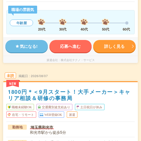
職場の雰囲気
年齢層
20代
30代
40代
50代
60代
気になる!
応募へ進む
詳しく見る
派遣会社
株式会社テクノ・サービス
未読
掲載日
2026/08/07
NEW
1800円＊＜9月スタート！大手メーカー＞キャ
リア相談＆研修の事務局
職種未経験OK
交通費別途支給あり
土日祝日が休み
在宅・リモート
WEB登録OK
派遣
埼玉県和光市
勤務地
和光市駅から徒歩5分