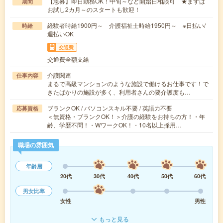
【急募】即日勤務OK！中旬～など開始日相談可 ★まずは
期間
お試し2カ月～のスタートも歓迎！
経験者時給1900円～ 介護福祉士時給1950円～ ※日払い/
時給
週払いOK
交通費
交通費全額支給
介護関連
仕事内容
まるで高級マンションのような施設で働けるお仕事です！で
きたばかりの施設が多く、利用者さんの要介護度も…
ブランクOK / パソコンスキル不要 / 英語力不要
応募資格
＜無資格・ブランクOK！＞介護の経験をお持ちの方！・年
齢、学歴不問！・WワークOK！・10名以上採用…
職場の雰囲気
年齢層
20代
30代
40代
50代
60代
男女比率
女性
男性
もっと見る