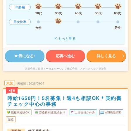
年齢層
20代
30代
40代
50代
60代
男女比率
女性
男性
もっと見る
気になる!
応募へ進む
詳しく見る
派遣会社
日研トータルソーシング株式会社 メディカルケア事業部
未読
掲載日
2026/08/07
NEW
時給1650円！5名募集！週4も相談OK＊契約書
チェック中心の事務
職種未経験OK
交通費別途支給あり
土日祝日が休み
WEB登録OK
派遣
埼玉県和光市
勤務地