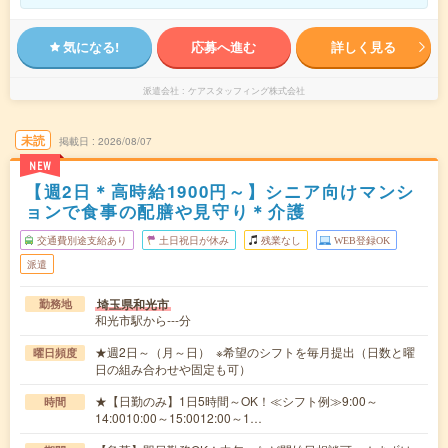
気になる!
応募へ進む
詳しく見る
派遣会社
ケアスタッフィング株式会社
未読
掲載日
2026/08/07
NEW
【週2日＊高時給1900円～】シニア向けマンシ
ョンで食事の配膳や見守り＊介護
交通費別途支給あり
土日祝日が休み
残業なし
WEB登録OK
派遣
埼玉県和光市
勤務地
和光市駅から---分
★週2日～（月～日） ※希望のシフトを毎月提出（日数と曜
曜日頻度
日の組み合わせや固定も可）
★【日勤のみ】1日5時間～OK！≪シフト例≫9:00～
時間
14:0010:00～15:0012:00～1…