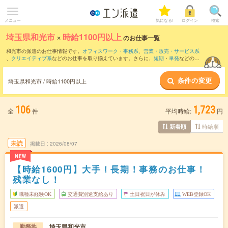
メニュー
気になる!
ログイン
検索
埼玉県和光市
×
時給1100円以上
のお仕事一覧
和光市の派遣のお仕事情報です。
オフィスワーク・事務系
、
営業・販売・サービス系
、
クリエイティブ系
などのお仕事を取り揃えています。さらに、
短期
・
単発
などの期
間や、
職種未経験OK
などのこだわり条件で絞り込んでいただけます。
条件の変更
時給
1150円以上
・
1800円以上
の求人はこちら
埼玉県和光市 / 時給1100円以上
当サイトでは法令を遵守し、最低賃金以上の求人のみを掲載しています。
106
1,723
全
件
平均時給:
円
時給順
新着順
未読
掲載日
2026/08/07
NEW
【時給1600円】大手！長期！事務のお仕事！
残業なし！
職種未経験OK
交通費別途支給あり
土日祝日が休み
WEB登録OK
派遣
埼玉県和光市
勤務地