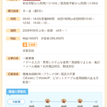
和光市駅から民間バス10分／西高島平駅から民間バス30分
月～金（週5日）
曜日頻度
09:00～18:00(実働8時間 休憩1時間)※休憩時間12:00～
時間
12:50、15:00～15:…
2026年09月上旬～長期 ※9月～！
期間
時給1600円 月収例 256,000円
時給
交通費
全額支給
一般事務
仕事内容
＊データ入力：専用システムを使用＊実績取りまとめ・集計
＊メール連絡＊社内電話対応、郵送対応
職種未経験OK / ブランクOK / 英語力不要
応募資格
◎ExcelにてVlookUP、ピポットテーブル使用経験のある方
歓迎！
職場の雰囲気
年齢層
20代
30代
40代
50代
60代