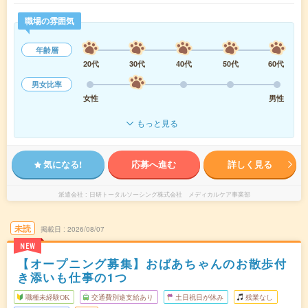
職場の雰囲気
年齢層
20代
30代
40代
50代
60代
男女比率
女性
男性
もっと見る
気になる!
応募へ進む
詳しく見る
派遣会社
日研トータルソーシング株式会社 メディカルケア事業部
未読
掲載日
2026/08/07
NEW
【オープニング募集】おばあちゃんのお散歩付
き添いも仕事の1つ
職種未経験OK
交通費別途支給あり
土日祝日が休み
残業なし