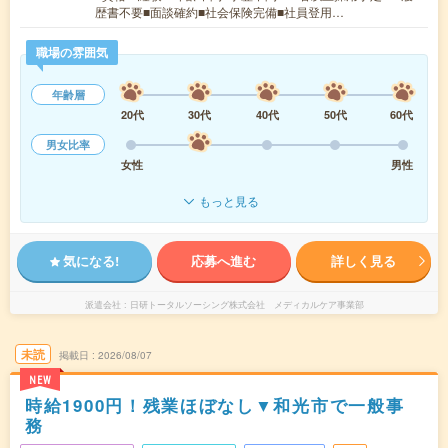
歴書不要■面談確約■社会保険完備■社員登用…
職場の雰囲気
年齢層
20代
30代
40代
50代
60代
男女比率
女性
男性
もっと見る
気になる!
応募へ進む
詳しく見る
派遣会社
日研トータルソーシング株式会社 メディカルケア事業部
未読
掲載日
2026/08/07
NEW
時給1900円！残業ほぼなし▼和光市で一般事
務