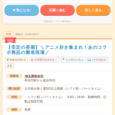
気になる!
応募へ進む
詳しく見る
派遣会社
アデコ株式会社
未読
掲載日
2026/08/07
NEW
【安定の長期】＼アニメ好き集まれ！あのコラ
ボ商品の製造現場／
職種未経験OK
交通費別途支給あり
土日祝日が休み
WEB登録OK
派遣
埼玉県和光市
勤務地
和光市駅から徒歩26分
土日祝を除く週3日以上勤務（シフト制・パートタイム）
曜日頻度
・シフト制（パートタイム）・9:00～18:00・勤務時間・日
時間
数は相談可能
長期
期間