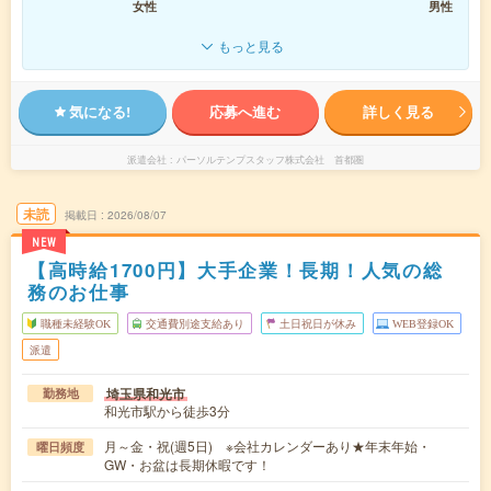
女性
男性
もっと見る
気になる!
応募へ進む
詳しく見る
派遣会社
パーソルテンプスタッフ株式会社 首都圏
未読
掲載日
2026/08/07
NEW
【高時給1700円】大手企業！長期！人気の総
務のお仕事
職種未経験OK
交通費別途支給あり
土日祝日が休み
WEB登録OK
派遣
埼玉県和光市
勤務地
和光市駅から徒歩3分
月～金・祝(週5日) ※会社カレンダーあり★年末年始・
曜日頻度
GW・お盆は長期休暇です！