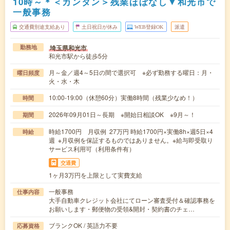
10時～＊＜カンタン＞残業ほぼなし▼和光市で
一般事務
交通費別途支給あり
土日祝日が休み
WEB登録OK
派遣
埼玉県和光市
勤務地
和光市駅から徒歩5分
月～金／週4～5日の間で選択可 ※必ず勤務する曜日：月・
曜日頻度
火・水・木
10:00-19:00（休憩60分）実働8時間（残業少なめ！）
時間
2026年09月01日～長期 ※開始日相談OK ※9月～！
期間
時給1700円 月収例 27万円 時給1700円×実働8h×週5日×4
時給
週 ※月収例を保証するものではありません。※給与即受取り
サービス利用可（利用条件有）
交通費
1ヶ月3万円を上限として実費支給
一般事務
仕事内容
大手自動車クレジット会社にてローン審査受付＆確認事務を
お願いします・郵便物の受領&開封・契約書のチェ…
ブランクOK / 英語力不要
応募資格