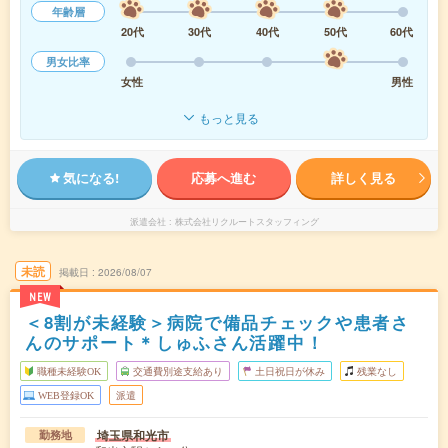
年齢層
20代
30代
40代
50代
60代
男女比率
女性
男性
もっと見る
気になる!
応募へ進む
詳しく見る
派遣会社
株式会社リクルートスタッフィング
未読
掲載日
2026/08/07
NEW
＜8割が未経験＞病院で備品チェックや患者さ
んのサポート＊しゅふさん活躍中！
職種未経験OK
交通費別途支給あり
土日祝日が休み
残業なし
WEB登録OK
派遣
埼玉県和光市
勤務地