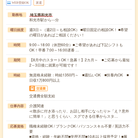
WEB登録OK
派遣
埼玉県和光市
勤務地
和光市駅から---分
週3日～（週2日～も相談OK） ■曜日固定の相談OK！ ■希望
曜日頻度
の曜日があればご相談ください！
9:00～18:00（休憩60分）■ご希望があれば下記シフトも
時間
OK！早番 7:00～16:00遅番 …
【8月中のスタートOK！急募！】2カ月～ ■ご応募から最短
期間
2～3日後に就業が可能です！
無資格未経験：時給1350円～ ■週払いOK ■扶養内OK ■
時給
日収1万800円以上
交通費
交通費全額支給
介護関連
仕事内容
≪散歩に付き添ったり、お話し相手になったり≫「え？意外
に簡単！」と思うくらい、スグできる仕事からスタ…
職種未経験OK / ブランクOK / パソコンスキル不要 / 英語力不
応募資格
要
■資格・経験・年齢不問■学歴不問■10名以上採用予定！■履