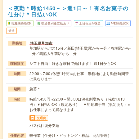
＜夜勤＊時給1450～＞週1日～！有名お菓子の
仕分け＊日払いOK
職種未経験OK
交通費別途支給あり
土日祝日が休み
WEB登録OK
派遣
埼玉県草加市
勤務地
草加駅からバス15分／新田(埼玉県)駅から---分／谷塚駅から-
--分／獨協大学前駅から---分
シフト自由！好きな曜日で働けます！ 週1日からOK
曜日頻度
22:00～7:00 (休憩1時間)※お仕事、勤務地により勤務時間帯
時間
は異なります
急募＊
期間
時給1,450円 ※22:00～翌5:00は深夜割増あり（時給1,813
時給
円）▼日払いOK（規定あり） ▼初勤務手当（規定あり）※
お仕事によって異なります
交通費
バス代往復分支給
軽作業（仕分け・ピッキング・検品、商品管理）
仕事内容