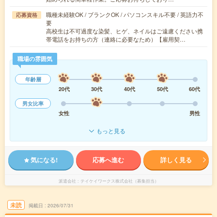
職種未経験OK / ブランクOK / パソコンスキル不要 / 英語力不
応募資格
要
高校生は不可過度な染髪、ヒゲ、ネイルはご遠慮ください携
帯電話をお持ちの方（連絡に必要なため）【雇用契…
職場の雰囲気
年齢層
20代
30代
40代
50代
60代
男女比率
女性
男性
もっと見る
気になる!
応募へ進む
詳しく見る
派遣会社
テイケイワークス株式会社（募集担当）
未読
掲載日
2026/07/31