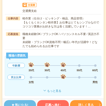
交通費
交通費支給
軽作業（仕分け・ピッキング・検品、商品管理）
仕事内容
【もくもくカンタン軽作業】お仕事はとてもシンプルなので
コツコツ業務がお好きな方は長く活躍しています！…
職種未経験OK / ブランクOK / パソコンスキル不要 / 英語力不
応募資格
要
未経験・ブランクOK資格不問！幅広い年代が活躍中！どな
たでも始められるお仕事です
職場の雰囲気
年齢層
20代
30代
40代
50代
60代
男女比率
女性
男性
もっと見る
気になる!
応募へ進む
詳しく見る