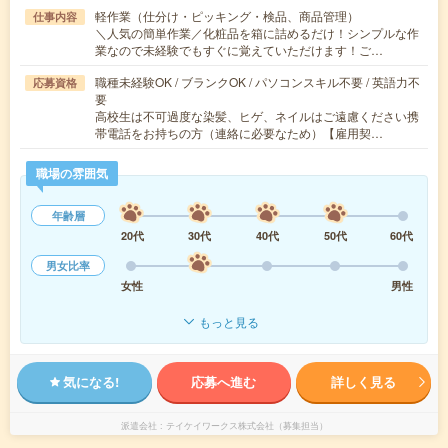
軽作業（仕分け・ピッキング・検品、商品管理）
仕事内容
＼人気の簡単作業／化粧品を箱に詰めるだけ！シンプルな作
業なので未経験でもすぐに覚えていただけます！ご…
職種未経験OK / ブランクOK / パソコンスキル不要 / 英語力不
応募資格
要
高校生は不可過度な染髪、ヒゲ、ネイルはご遠慮ください携
帯電話をお持ちの方（連絡に必要なため）【雇用契…
職場の雰囲気
年齢層
20代
30代
40代
50代
60代
男女比率
女性
男性
もっと見る
気になる!
応募へ進む
詳しく見る
派遣会社
テイケイワークス株式会社（募集担当）