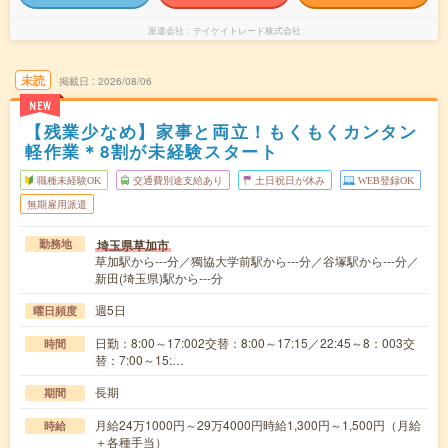
派遣会社
テイケイトレード株式会社
未読
掲載日
2026/08/06
NEW
【残業少なめ】家事と両立！もくもくカンタン
軽作業＊8割が未経験スタート
職種未経験OK
交通費別途支給あり
土日祝日が休み
WEB登録OK
無期雇用派遣
埼玉県草加市
勤務地
草加駅から---分／獨協大学前駅から---分／谷塚駅から---分／
新田(埼玉県)駅から---分
週5日
曜日頻度
日勤：8:00～17:002交替：8:00～17:15／22:45～8：003交
時間
替：7:00～15:…
長期
期間
月給24万1000円～29万4000円時給1,300円～1,500円（月給
時給
＋各種手当）