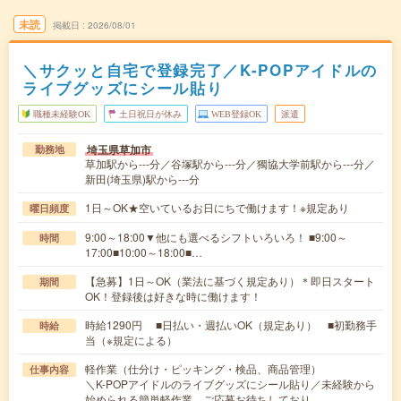
未読
掲載日
2026/08/01
＼サクッと自宅で登録完了／K-POPアイドルの
ライブグッズにシール貼り
職種未経験OK
土日祝日が休み
WEB登録OK
派遣
埼玉県草加市
勤務地
草加駅から---分／谷塚駅から---分／獨協大学前駅から---分／
新田(埼玉県)駅から---分
1日～OK★空いているお日にちで働けます！※規定あり
曜日頻度
9:00～18:00▼他にも選べるシフトいろいろ！ ■9:00～
時間
17:00■10:00～18:00■…
【急募】1日～OK（業法に基づく規定あり）＊即日スタート
期間
OK！登録後は好きな時に働けます！
時給1290円 ■日払い・週払いOK（規定あり） ■初勤務手
時給
当（※規定による）
軽作業（仕分け・ピッキング・検品、商品管理）
仕事内容
＼K-POPアイドルのライブグッズにシール貼り／未経験から
始められる簡単軽作業。ご応募お待ちしており…