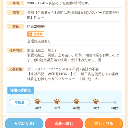
9:00～17:45※表記のうち実働8時間です。
時間
長期【ご応募から1週間以内(最短2日目)のスピード就業が可
期間
能】即日～
時給2000円
時給
交通費
交通費支給有り
製造（組立・加工）
仕事内容
装置の組立、調整、立ち会い、出荷、梱包作業をお願いしま
す。(派遣)空調完備で快適！土日休みだから、週…
ブランクOK / パソコンスキル不要 / 英語力不要
応募資格
【来社不要、WEB登録OK！】〇一般工具を使用しての実務
経験をお持ちの方〇フリーター、主婦(夫) 大…
職場の雰囲気
年齢層
20代
30代
40代
50代
60代
気になる!
応募へ進む
詳しく見る