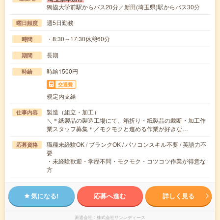
獨協大学前駅からバス20分／新田(埼玉県)駅からバス30分
週5日勤務
曜日頻度
・8:30～17:30休憩60分
時間
長期
期間
時給1500円
時給
交通費
規定内支給
製造（組立・加工）
仕事内容
＼＊紙製品の製造工場にて、箱折り・紙製品の裁断・加工作
業スタッフ募集＊／モクモクと進める作業が好きな…
職種未経験OK / ブランクOK / パソコンスキル不要 / 英語力不
応募資格
要
・未経験歓迎・学歴不問・モクモク・コツコツ作業が得意な
方
気になる!
応募へ進む
詳しく見る
派遣会社
株式会社サンレディース