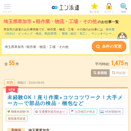
メニュー
気になる!
ログイン
検索
埼玉県草加市
×
軽作業・物流・工場・その他
のお仕事一覧
草加市の派遣のお仕事情報です。軽作業・物流・工場・その他のお仕事には、
軽作業
（仕分け・ピッキング・検品、商品管理）
、
製造（組立・加工）
、
マシンオペレータ
ー
などがあります。さらに、
短期
・
単発
などの期間や、
職種未経験OK
などのこだわり
条件で絞り込んでいただけます。
条件の変更
埼玉県草加市 / 軽作業・物流・工場・その他
55
1,475
全
件
平均時給:
円
時給順
新着順
未読
掲載日
2026/08/06
NEW
未経験OK！座り作業×コツコツワーク！大手メ
ーカ―で部品の検品・梱包など
職種未経験OK
交通費別途支給あり
土日祝日が休み
WEB登録OK
無期雇用派遣
埼玉県草加市
勤務地