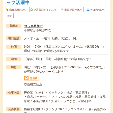
ッフ活躍中
職種未経験OK
交通費別途支給あり
土日祝日が休み
WEB登録OK
派遣
埼玉県草加市
勤務地
草加駅から徒歩20分
月・水・金 ※週3日勤務。表記は一例。
曜日頻度
9:00～17:00 ※残業はほとんどありません。※休憩60分。※
時間
週5日の実働5Hの勤務も可能です。
【急募】即日～長期 ※開始日はご相談可能です！
期間
時給1500円＋交 【月収例】210,000円～ ■給与の前払い
時給
が可能な速払いサービスあり
交通費
交通費支給あり
軽作業（仕分け・ピッキング・検品、商品管理）
仕事内容
＊商品パッケージ・フィルムの検品＊検品＊品質管理＊商品
確認＊不良品検査＊安全チェックなど ※週5日の…
職種未経験OK / ブランクOK / パソコンスキル不要 / 英語力不
応募資格