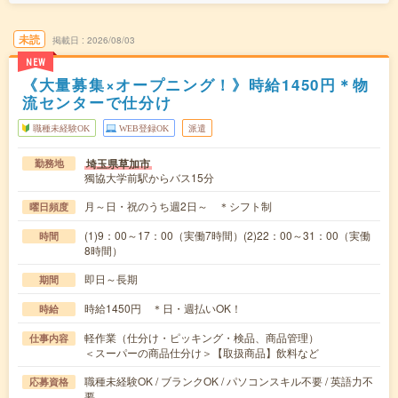
未読
掲載日
2026/08/03
NEW
《大量募集×オープニング！》時給1450円＊物
流センターで仕分け
職種未経験OK
WEB登録OK
派遣
埼玉県草加市
勤務地
獨協大学前駅からバス15分
月～日・祝のうち週2日～ ＊シフト制
曜日頻度
(1)9：00～17：00（実働7時間）(2)22：00～31：00（実働
時間
8時間）
即日～長期
期間
時給1450円 ＊日・週払いOK！
時給
軽作業（仕分け・ピッキング・検品、商品管理）
仕事内容
＜スーパーの商品仕分け＞【取扱商品】飲料など
職種未経験OK / ブランクOK / パソコンスキル不要 / 英語力不
応募資格
要