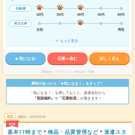
年齢層
20代
30代
40代
50代
60代
男女比率
女性
男性
もっと見る
気になる!
応募へ進む
詳しく見る
派遣会社
UTエージェント株式会社 関東
興味があったら「★気になる！」をタップ！
「気になる！」を押しておくと、派遣会社から
「面談確約」
や
「応募歓迎」
が届きます！
未読
掲載日
2026/08/06
NEW
基本17時まで＊検品・品質管理など＊派遣スタ