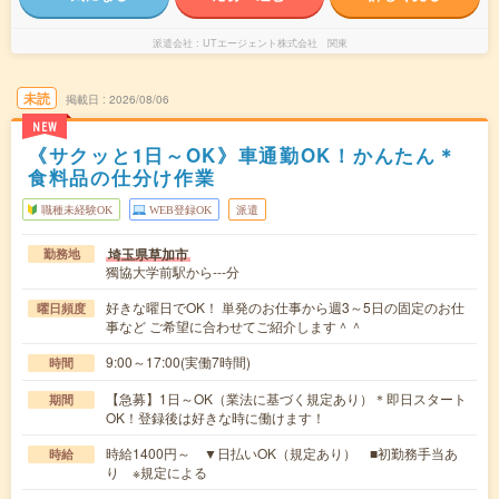
派遣会社
UTエージェント株式会社 関東
未読
掲載日
2026/08/06
NEW
《サクッと1日～OK》車通勤OK！かんたん＊
食料品の仕分け作業
職種未経験OK
WEB登録OK
派遣
埼玉県草加市
勤務地
獨協大学前駅から---分
好きな曜日でOK！ 単発のお仕事から週3～5日の固定のお仕
曜日頻度
事など ご希望に合わせてご紹介します＾＾
9:00～17:00(実働7時間)
時間
【急募】1日～OK（業法に基づく規定あり）＊即日スタート
期間
OK！登録後は好きな時に働けます！
時給1400円～ ▼日払いOK（規定あり） ■初勤務手当あ
時給
り ※規定による