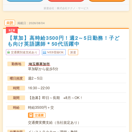
派遣会社
株式会社テクノ・サービス
未読
掲載日
2026/08/04
NEW
【草加】高時給3500円！週2～5日勤務！子ど
も向け英語講師＊50代活躍中
交通費別途支給あり
WEB登録OK
派遣
埼玉県草加市
勤務地
草加駅から徒歩5分
週2～5日
曜日頻度
16:30～22:00
時間
【急募】即日～長期 ※8月～OK！
期間
時給3500円＋交
時給
交通費
交通費実費支給（当社規定あり）
インストラクター・講師・教師
仕事内容