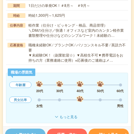
1日だけの単発OK！＃8月～ ＃9月～
期間
時給1,300円～1,625円
時給
軽作業（仕分け・ピッキング・検品、商品管理）
仕事内容
＼DMの仕分け／快適！オフィスなど室内のカンタン軽作業
書類整理や仕分けなどのシンプルワーク！未経験の…
職種未経験OK / ブランクOK / パソコンスキル不要 / 英語力不
応募資格
要
▼未経験OK！（副業歓迎☆）▼高校生不可▼携帯電話をお
持ちの方（業務連絡に使用）※応募後のご連絡はメ…
職場の雰囲気
年齢層
20代
30代
40代
50代
60代
男女比率
女性
男性
もっと見る