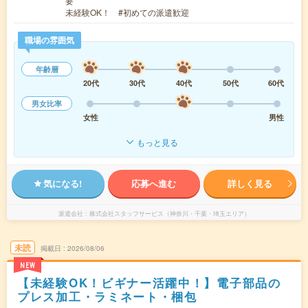
要
未経験OK！ #初めての派遣歓迎
職場の雰囲気
年齢層
20代
30代
40代
50代
60代
男女比率
女性
男性
もっと見る
気になる!
応募へ進む
詳しく見る
派遣会社
株式会社スタッフサービス（神奈川・千葉・埼玉エリア）
未読
掲載日
2026/08/06
NEW
【未経験OK！ビギナー活躍中！】電子部品の
プレス加工・ラミネート・梱包