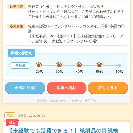
軽作業（仕分け・ピッキング・検品、商品管理）
仕事内容
仕分け・ピッキング・検品など、ご希望に合わせてお仕事を
ご紹介！＼例えばこんなお仕事／〇商品の箱詰め・…
職種未経験OK / ブランクOK / パソコンスキル不要 / 英語力不
応募資格
要
【来社不要、WEB登録OK！】〇未経験大歓迎！〇フリータ
ー、主婦(夫) 大歓迎！〇ブランクOK〇週5…
職場の雰囲気
年齢層
20代
30代
40代
50代
60代
気になる!
応募へ進む
詳しく見る
派遣会社
株式会社テクノ・サービス 採用担当
未読
掲載日
2026/08/05
NEW
【未経験でも活躍できる！】紙製品の目視検