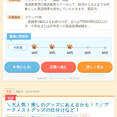
地域密着型の英語教育スクールにて、幼児から大人までを対
象とした英語指導を担当していただきます。英語力…
ブランクOK
応募資格
・英検準1級以上をお持ちの方、またはTOEIC850点以上の
方・小学生または中学生への英語指導経験を…
職場の雰囲気
年齢層
20代
30代
40代
50代
60代
気になる!
応募へ進む
詳しく見る
派遣会社
マンパワーグループ株式会社
未読
掲載日
2026/08/03
NEW
＼大人気！推しのグッズにあえるかも！？／ア
ーティストグッズの仕分けなど！