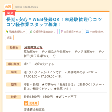
未読
掲載日
2026/08/05
NEW
長期×安心＊WEB登録OK！未経験歓迎〇コツ
コツ軽作業スタッフ募集！
職種未経験OK
交通費別途支給あり
土日祝日が休み
WEB登録OK
派遣
埼玉県草加市
勤務地
草加駅から---分／獨協大学前駅から---分／谷塚駅から---分／
新田(埼玉県)駅から---分
週5日 ※派遣先による
曜日頻度
週5フルタイムがメインです！＜勤務時間の例＞8:00～
時間
17:008:30～17:309:00～18:…
即日～長期 ★応募から「最短2日後」に勤務OK！スタート
期間
日はご相談ください。★急募です！
時給1300円～1500円 ★Wワーク不可
時給
交通費
交通費全額支給