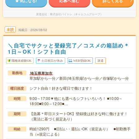
気になる!
応募へ進む
詳しく見る
派遣会社
株式会社バイトレ（キャムコムグループ）
未読
掲載日
2026/08/02
＼自宅でサクッと登録完了／コスメの箱詰め＊
1日～OK！シフト自由
職種未経験OK
土日祝日が休み
WEB登録OK
派遣
埼玉県草加市
勤務地
草加駅から---分／新田(埼玉県)駅から---分／谷塚駅から---分
シフト自由！好きな曜日で働けます！
曜日頻度
9:00～17:00▼他にも選べるシフトいろいろ！ ■10:00～
時間
18:00■9:00～12:00■…
【急募＊即日スタートOK】登録後は好きな時に働けます！
期間
（業法に基づく規定あり）
時給1290円 ■日払い・週払いOK（規定あり） ■初勤務手
時給
当（※規定による）