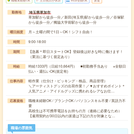
職種未経験OK
土日祝日が休み
WEB登録OK
派遣
埼玉県草加市
勤務地
草加駅から徒歩---分／新田(埼玉県)駅から徒歩---分／谷塚駅
から徒歩---分／獨協大学前駅から徒歩---分
月～土曜の間で1日～OK！シフト自由！
曜日頻度
9:00-18:00
時間
【急募＊即日スタートOK】登録後は好きな時に働けます！
期間
（業法に基づく規定あり）
時給1333円（日給10,664円） ■初勤務手当あり ※全額日
時給
払い・週払いOK(規定有)
軽作業（仕分け・ピッキング・検品、商品管理）
仕事内容
＼アーティストグッズの出荷作業！／▼おすすめポイント＊
人気アニメ・アイドルグッズに携われるレアなお仕…
職種未経験OK / ブランクOK / パソコンスキル不要 / 英語力不
応募資格
要
高校生は不可携帯電話をお持ちの方（連絡に必要なため）
【雇用契約が30日以内の派遣は下記の方が対象とな…
職場の雰囲気