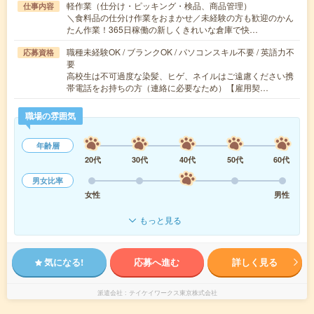
軽作業（仕分け・ピッキング・検品、商品管理）
仕事内容
＼食料品の仕分け作業をおまかせ／未経験の方も歓迎のかん
たん作業！365日稼働の新しくきれいな倉庫で快…
職種未経験OK / ブランクOK / パソコンスキル不要 / 英語力不
応募資格
要
高校生は不可過度な染髪、ヒゲ、ネイルはご遠慮ください携
帯電話をお持ちの方（連絡に必要なため）【雇用契…
職場の雰囲気
年齢層
20代
30代
40代
50代
60代
男女比率
女性
男性
もっと見る
気になる!
応募へ進む
詳しく見る
派遣会社
テイケイワークス東京株式会社