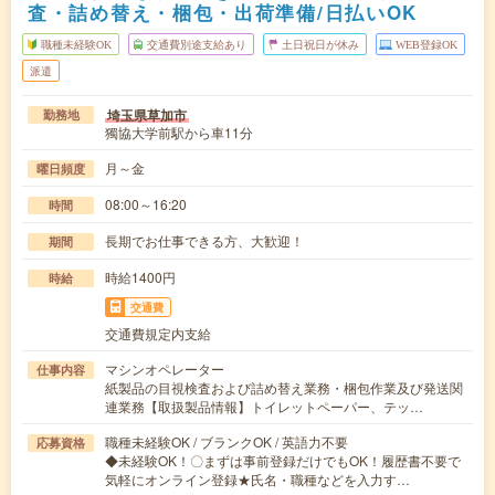
査・詰め替え・梱包・出荷準備/日払いOK
職種未経験OK
交通費別途支給あり
土日祝日が休み
WEB登録OK
派遣
埼玉県草加市
勤務地
獨協大学前駅から車11分
月～金
曜日頻度
08:00～16:20
時間
長期でお仕事できる方、大歓迎！
期間
時給1400円
時給
交通費
交通費規定内支給
マシンオペレーター
仕事内容
紙製品の目視検査および詰め替え業務・梱包作業及び発送関
連業務【取扱製品情報】トイレットペーパー、テッ…
職種未経験OK / ブランクOK / 英語力不要
応募資格
◆未経験OK！〇まずは事前登録だけでもOK！履歴書不要で
気軽にオンライン登録★氏名・職種などを入力す…