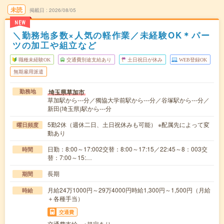
未読
掲載日
2026/08/05
NEW
＼勤務地多数×人気の軽作業／未経験OK＊パー
ツの加工や組立など
職種未経験OK
交通費別途支給あり
土日祝日が休み
WEB登録OK
無期雇用派遣
埼玉県草加市
勤務地
草加駅から---分／獨協大学前駅から---分／谷塚駅から---分／
新田(埼玉県)駅から---分
5勤2休（週休二日、土日祝休みも可能） ※配属先によって変
曜日頻度
動あり
日勤：8:00～17:002交替：8:00～17:15／22:45～8：003交
時間
替：7:00～15:…
長期
期間
月給24万1000円～29万4000円時給1,300円～1,500円（月給
時給
＋各種手当）
交通費
交通費支給 ※規定あり