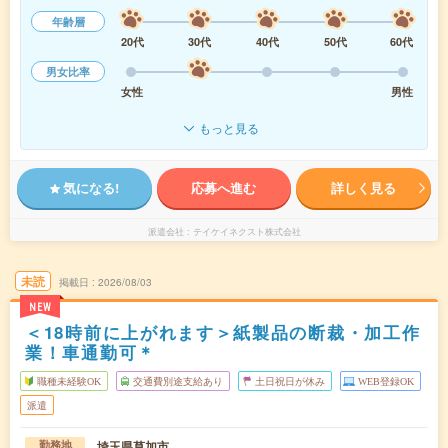
年齢層
20代
30代
40代
50代
60代
男女比率
女性
男性
もっと見る
気になる!
応募へ進む
詳しく見る
派遣会社
テイケイネクスト株式会社
未読
掲載日
2026/08/03
NEW
＜18時前に上がれます＞紙製品の断裁・加工作
業！車通勤可＊
職種未経験OK
交通費別途支給あり
土日祝日が休み
WEB登録OK
派遣
埼玉県草加市
勤務地