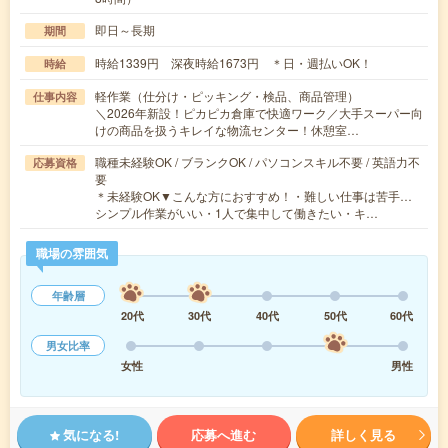
即日～長期
期間
時給1339円 深夜時給1673円 ＊日・週払いOK！
時給
軽作業（仕分け・ピッキング・検品、商品管理）
仕事内容
＼2026年新設！ピカピカ倉庫で快適ワーク／大手スーパー向
けの商品を扱うキレイな物流センター！休憩室…
職種未経験OK / ブランクOK / パソコンスキル不要 / 英語力不
応募資格
要
＊未経験OK▼こんな方におすすめ！・難しい仕事は苦手…
シンプル作業がいい・1人で集中して働きたい・キ…
職場の雰囲気
年齢層
20代
30代
40代
50代
60代
男女比率
女性
男性
気になる!
応募へ進む
詳しく見る