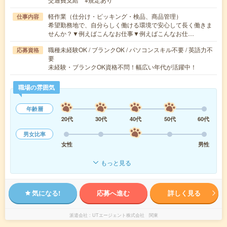
軽作業（仕分け・ピッキング・検品、商品管理）
仕事内容
希望勤務地で、自分らしく働ける環境で安心して長く働きま
せんか？▼例えばこんなお仕事▼例えばこんなお仕…
職種未経験OK / ブランクOK / パソコンスキル不要 / 英語力不
応募資格
要
未経験・ブランクOK資格不問！幅広い年代が活躍中！
職場の雰囲気
年齢層
20代
30代
40代
50代
60代
男女比率
女性
男性
もっと見る
気になる!
応募へ進む
詳しく見る
派遣会社
UTエージェント株式会社 関東