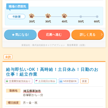
職場の雰囲気
年齢層
20代
30代
40代
50代
60代
気になる!
応募へ進む
詳しく見る
派遣会社
株式会社綜合キャリアオプション 製造事業部（全国）
未読
給与即払いOK！高時給！土日休み！日勤のお
仕事！組立作業
交通費別途支給あり
土日祝日が休み
WEB登録OK
派遣
埼玉県草加市
勤務地
谷塚駅から---分
月～金・祝
曜日頻度