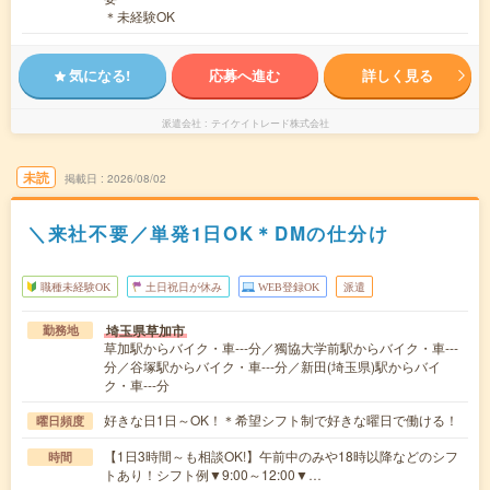
＊未経験OK
気になる!
応募へ進む
詳しく見る
派遣会社
テイケイトレード株式会社
未読
掲載日
2026/08/02
＼来社不要／単発1日OK＊DMの仕分け
職種未経験OK
土日祝日が休み
WEB登録OK
派遣
埼玉県草加市
勤務地
草加駅からバイク・車---分／獨協大学前駅からバイク・車---
分／谷塚駅からバイク・車---分／新田(埼玉県)駅からバイ
ク・車---分
好きな日1日～OK！＊希望シフト制で好きな曜日で働ける！
曜日頻度
【1日3時間～も相談OK!】午前中のみや18時以降などのシフ
時間
トあり！シフト例▼9:00～12:00▼…