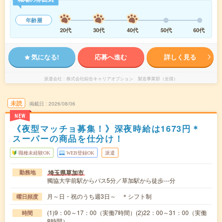
年齢層
20代
30代
40代
50代
60代
気になる!
応募へ進む
詳しく見る
派遣会社
株式会社綜合キャリアオプション 製造事業部（全国）
未読
掲載日
2026/08/06
NEW
《夜型マッチョ募集！》深夜時給は1673円＊
スーパーの商品を仕分け！
職種未経験OK
WEB登録OK
派遣
埼玉県草加市
勤務地
獨協大学前駅からバス5分／草加駅から徒歩---分
月～日・祝のうち週3日～ ＊シフト制
曜日頻度
(1)9：00～17：00（実働7時間）(2)22：00～31：00（実働
時間
8時間）