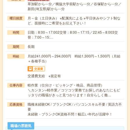
草加駅から---分／獨協大学前駅から---分／谷塚駅から---分／
新田(埼玉県)駅から---分
月～金（土日休み） ※配属先による ※平日休みやシフト制な
曜日頻度
ど、面接時にご希望をお伝え下さい！
日勤：8:00～17:002交替：8:00～17:15／22:45～8:003交
時間
替：7:00～15:…
長期
期間
月給241,000円～294,000円 時給1,300円～1,500円（月給
時給
＋各種手当）
交通費
交通費支給 ※規定有
軽作業（仕分け・ピッキング・検品、商品管理）
仕事内容
＼カンタン×軽作業／コツコツ業務でお探しのあなたにもピ
ッタリの職場がきっと見つかります！自分らしく働…
職種未経験OK / ブランクOK / パソコンスキル不要 / 英語力不
応募資格
要
未経験・ブランクOK資格不問！幅広い年代が活躍中！
職場の雰囲気