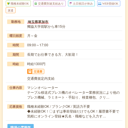
職種未経験OK
交通費別途支給あり
土日祝日が休み
WEB登録OK
派遣
埼玉県草加市
勤務地
獨協大学前駅から車15分
月～金
曜日頻度
09:00～17:00
時間
長期でお仕事できる方、大歓迎！
期間
時給1300円
時給
交通費
交通費規定内支給
マシンオペレーター
仕事内容
テーブル移送式プレス機のオペレーター業務状況により他の
プレス機械、ラミネート・手貼り、検査梱包、クリ…
職種未経験OK / ブランクOK / 英語力不要
応募資格
◆未経験OK！〇まずは事前登録だけでもOK！履歴書不要で
気軽にオンライン登録★氏名・職種などを入力す…
職場の雰囲気