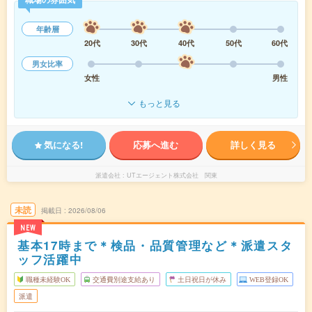
年齢層
20代
30代
40代
50代
60代
男女比率
女性
男性
もっと見る
気になる!
応募へ進む
詳しく見る
派遣会社
UTエージェント株式会社 関東
未読
掲載日
2026/08/06
NEW
基本17時まで＊検品・品質管理など＊派遣スタ
ッフ活躍中
職種未経験OK
交通費別途支給あり
土日祝日が休み
WEB登録OK
派遣