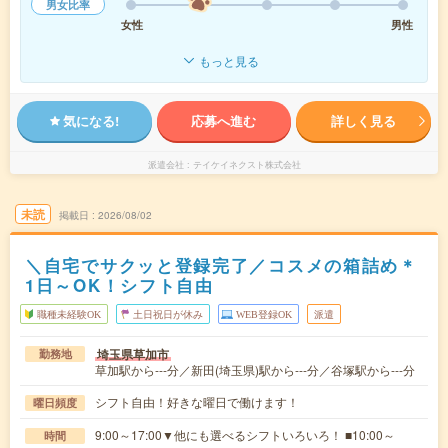
男女比率
女性
男性
もっと見る
気になる!
応募へ進む
詳しく見る
派遣会社
テイケイネクスト株式会社
未読
掲載日
2026/08/02
＼自宅でサクッと登録完了／コスメの箱詰め＊
1日～OK！シフト自由
職種未経験OK
土日祝日が休み
WEB登録OK
派遣
埼玉県草加市
勤務地
草加駅から---分／新田(埼玉県)駅から---分／谷塚駅から---分
シフト自由！好きな曜日で働けます！
曜日頻度
9:00～17:00▼他にも選べるシフトいろいろ！ ■10:00～
時間