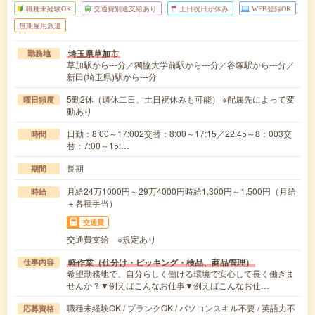
職種未経験OK
交通費別途支給あり
土日祝日が休み
WEB登録OK
無期雇用派遣
埼玉県草加市
勤務地
草加駅から---分／獨協大学前駅から---分／谷塚駅から---分／
新田(埼玉県)駅から---分
5勤2休（週休二日、土日祝休みも可能） ※配属先によって変
曜日頻度
動あり
日勤：8:00～17:002交替：8:00～17:15／22:45～8：003交
時間
替：7:00～15:…
長期
期間
月給24万1000円～29万4000円時給1,300円～1,500円（月給
時給
＋各種手当）
交通費
交通費支給 ※規定あり
軽作業（仕分け・ピッキング・検品、商品管理）
仕事内容
希望勤務地で、自分らしく働ける環境で安心して長く働きま
せんか？▼例えばこんなお仕事▼例えばこんなお仕…
職種未経験OK / ブランクOK / パソコンスキル不要 / 英語力不
応募資格