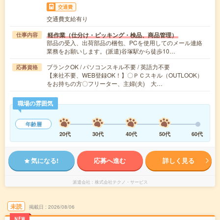
交通費
交通費支給有り
軽作業（仕分け・ピッキング・検品、商品管理）
仕事内容
部品の受入、出荷部品の梱包、PCを使用してのメール連絡
業務をお願いします。(派遣)谷塚駅から徒歩10…
ブランクOK / パソコンスキル不要 / 英語力不要
応募資格
【来社不要、WEB登録OK！】〇ＰＣスキル（OUTLOOK）
をお持ちの方〇フリーター、主婦(夫) 大…
職場の雰囲気
年齢層
20代
30代
40代
50代
60代
気になる!
応募へ進む
詳しく見る
派遣会社
株式会社テクノ・サービス
未読
掲載日
2026/08/06
NEW