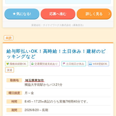
気になる!
応募へ進む
詳しく見る
派遣会社
テイケイワークス株式会社（募集担当）
未読
給与即払いOK！高時給！土日休み！建材のピ
ッキングなど
職種未経験OK
交通費別途支給あり
土日祝日が休み
WEB登録OK
派遣
埼玉県草加市
勤務地
獨協大学前駅からバス21分
月～金
曜日頻度
8:45～17:25※表記のうち実働7時間40分です。
時間
2026/8/20～長期
期間