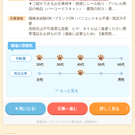
▼ご紹介できるお仕事例▼・雑貨にシール貼り・アパレル商
品の検品（バーコードスキャン）・書類の封入・通…
職種未経験OK / ブランクOK / パソコンスキル不要 / 英語力不
応募資格
要
高校生は不可過度な染髪、ヒゲ、ネイルはご遠慮ください携
帯電話をお持ちの方（連絡に必要なため）【雇用契…
職場の雰囲気
年齢層
20代
30代
40代
50代
60代
男女比率
女性
男性
もっと見る
気になる!
応募へ進む
詳しく見る
派遣会社
テイケイワークス株式会社（募集担当）