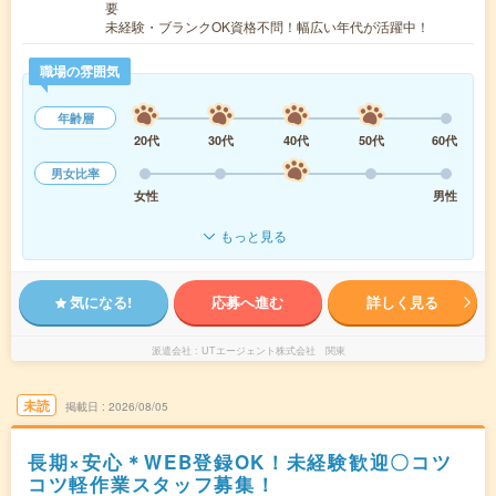
要
未経験・ブランクOK資格不問！幅広い年代が活躍中！
職場の雰囲気
年齢層
20代
30代
40代
50代
60代
男女比率
女性
男性
もっと見る
気になる!
応募へ進む
詳しく見る
派遣会社
UTエージェント株式会社 関東
未読
掲載日
2026/08/05
長期×安心＊WEB登録OK！未経験歓迎〇コツ
コツ軽作業スタッフ募集！