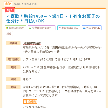
未読
掲載日
2026/08/08
NEW
＜夜勤＊時給1450～＞週1日～！有名お菓子の
仕分け＊日払いOK
職種未経験OK
交通費別途支給あり
土日祝日が休み
WEB登録OK
派遣
埼玉県草加市
勤務地
草加駅からバス15分／新田(埼玉県)駅から---分／谷塚駅から-
--分／獨協大学前駅から---分
シフト自由！好きな曜日で働けます！ 週1日からOK
曜日頻度
22:00～7:00 (休憩1時間)※お仕事、勤務地により勤務時間帯
時間
は異なります
急募＊
期間
時給1,450円 ※22:00～翌5:00は深夜割増あり（時給1,813
時給
円）▼日払いOK（規定あり） ▼初勤務手当（規定あり）※
お仕事によって異なります
交通費
バス代往復分支給