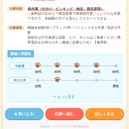
軽作業（仕分け・ピッキング・検品、商品管理）
仕事内容
＼食料品の仕分け＊物流倉庫で簡単軽作業／シンプルな作業
ですので、未経験の方でも安心してスタートできま…
職種未経験OK / ブランクOK / パソコンスキル不要 / 英語力不
応募資格
要
高校生は不可過度な染髪、ヒゲ、ネイルはご遠慮ください携
帯電話をお持ちの方（連絡に必要なため）【雇用契…
職場の雰囲気
年齢層
20代
30代
40代
50代
60代
男女比率
女性
男性
もっと見る
気になる!
応募へ進む
詳しく見る
派遣会社
テイケイワークス東京株式会社