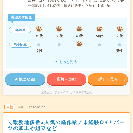
高校生は不可過度な染髪、ヒゲ、ネイルはご遠慮ください携
帯電話をお持ちの方（連絡に必要なため）【雇用契…
職場の雰囲気
年齢層
20代
30代
40代
50代
60代
男女比率
女性
男性
もっと見る
気になる!
応募へ進む
詳しく見る
派遣会社
テイケイワークス東京株式会社
未読
掲載日
2026/08/05
＼勤務地多数×人気の軽作業／未経験OK＊パー
ツの加工や組立など