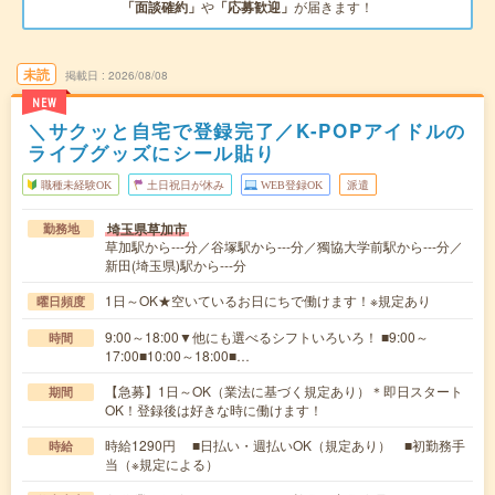
「面談確約」
や
「応募歓迎」
が届きます！
未読
掲載日
2026/08/08
NEW
＼サクッと自宅で登録完了／K-POPアイドルの
ライブグッズにシール貼り
職種未経験OK
土日祝日が休み
WEB登録OK
派遣
埼玉県草加市
勤務地
草加駅から---分／谷塚駅から---分／獨協大学前駅から---分／
新田(埼玉県)駅から---分
1日～OK★空いているお日にちで働けます！※規定あり
曜日頻度
9:00～18:00▼他にも選べるシフトいろいろ！ ■9:00～
時間
17:00■10:00～18:00■…
【急募】1日～OK（業法に基づく規定あり）＊即日スタート
期間
OK！登録後は好きな時に働けます！
時給1290円 ■日払い・週払いOK（規定あり） ■初勤務手
時給
当（※規定による）