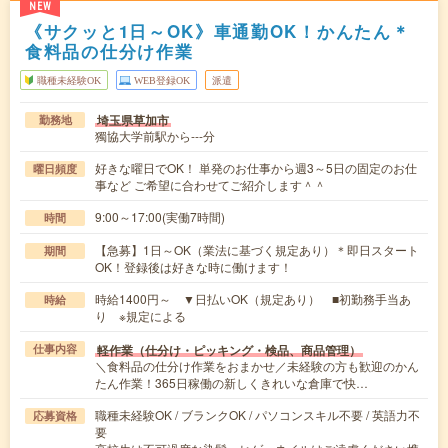
NEW
《サクッと1日～OK》車通勤OK！かんたん＊
食料品の仕分け作業
職種未経験OK
WEB登録OK
派遣
埼玉県草加市
勤務地
獨協大学前駅から---分
好きな曜日でOK！ 単発のお仕事から週3～5日の固定のお仕
曜日頻度
事など ご希望に合わせてご紹介します＾＾
9:00～17:00(実働7時間)
時間
【急募】1日～OK（業法に基づく規定あり）＊即日スタート
期間
OK！登録後は好きな時に働けます！
時給1400円～ ▼日払いOK（規定あり） ■初勤務手当あ
時給
り ※規定による
軽作業（仕分け・ピッキング・検品、商品管理）
仕事内容
＼食料品の仕分け作業をおまかせ／未経験の方も歓迎のかん
たん作業！365日稼働の新しくきれいな倉庫で快…
職種未経験OK / ブランクOK / パソコンスキル不要 / 英語力不
応募資格
要