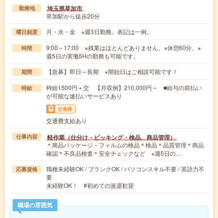
埼玉県草加市
勤務地
草加駅から徒歩20分
月・水・金 ※週3日勤務。表記は一例。
曜日頻度
9:00～17:00 ※残業はほとんどありません。※休憩60分。※
時間
週5日の実働5Hの勤務も可能です。
【急募】即日～長期 ※開始日はご相談可能です！
期間
時給1500円＋交 【月収例】210,000円～ ■給与の前払い
時給
が可能な速払いサービスあり
交通費
交通費支給あり
軽作業（仕分け・ピッキング・検品、商品管理）
仕事内容
＊商品パッケージ・フィルムの検品＊検品＊品質管理＊商品
確認＊不良品検査＊安全チェックなど ※週5日の…
職種未経験OK / ブランクOK / パソコンスキル不要 / 英語力不
応募資格
要
未経験OK！ #初めての派遣歓迎
職場の雰囲気