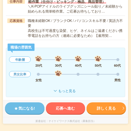
軽作業（仕分け・ピッキング・検品、商品管理）
仕事内容
＼K-POPアイドルのライブグッズにシール貼り／未経験から
始められる簡単軽作業。ご応募お待ちしており…
職種未経験OK / ブランクOK / パソコンスキル不要 / 英語力不
応募資格
要
高校生は不可過度な染髪、ヒゲ、ネイルはご遠慮ください携
帯電話をお持ちの方（連絡に必要なため）【雇用契…
職場の雰囲気
年齢層
20代
30代
40代
50代
60代
男女比率
女性
男性
もっと見る
気になる!
応募へ進む
詳しく見る
派遣会社
テイケイワークス株式会社（募集担当）