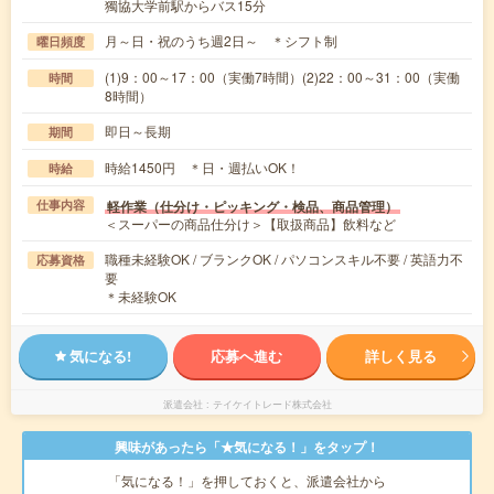
獨協大学前駅からバス15分
月～日・祝のうち週2日～ ＊シフト制
曜日頻度
(1)9：00～17：00（実働7時間）(2)22：00～31：00（実働
時間
8時間）
即日～長期
期間
時給1450円 ＊日・週払いOK！
時給
軽作業（仕分け・ピッキング・検品、商品管理）
仕事内容
＜スーパーの商品仕分け＞【取扱商品】飲料など
職種未経験OK / ブランクOK / パソコンスキル不要 / 英語力不
応募資格
要
＊未経験OK
気になる!
応募へ進む
詳しく見る
派遣会社
テイケイトレード株式会社
興味があったら「★気になる！」をタップ！
「気になる！」を押しておくと、派遣会社から