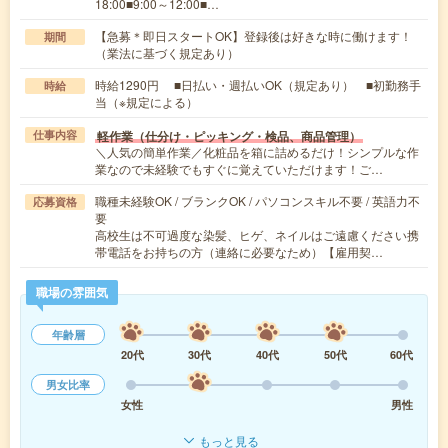
18:00■9:00～12:00■…
【急募＊即日スタートOK】登録後は好きな時に働けます！
期間
（業法に基づく規定あり）
時給1290円 ■日払い・週払いOK（規定あり） ■初勤務手
時給
当（※規定による）
軽作業（仕分け・ピッキング・検品、商品管理）
仕事内容
＼人気の簡単作業／化粧品を箱に詰めるだけ！シンプルな作
業なので未経験でもすぐに覚えていただけます！ご…
職種未経験OK / ブランクOK / パソコンスキル不要 / 英語力不
応募資格
要
高校生は不可過度な染髪、ヒゲ、ネイルはご遠慮ください携
帯電話をお持ちの方（連絡に必要なため）【雇用契…
職場の雰囲気
年齢層
20代
30代
40代
50代
60代
男女比率
女性
男性
もっと見る