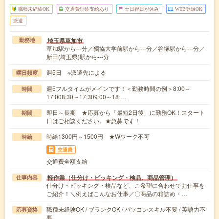
職種未経験OK
交通費別途支給あり
土日祝日が休み
WEB登録OK
派遣
埼玉県草加市
勤務地
草加駅から---分／獨協大学前駅から---分／谷塚駅から---分／
新田(埼玉県)駅から---分
週5日 ※派遣先による
曜日頻度
週5フルタイムがメインです！＜勤務時間の例＞8:00～
時間
17:008:30～17:309:00～18:…
即日～長期 ★応募から「最短2日後」に勤務OK！スタート
期間
日はご相談ください。★急募です！
時給1300円～1500円 ★Wワーク不可
時給
交通費
交通費全額支給
軽作業（仕分け・ピッキング・検品、商品管理）
仕事内容
仕分け・ピッキング・検品など、ご希望に合わせてお仕事を
ご紹介！＼例えばこんなお仕事／〇商品の箱詰め・…
職種未経験OK / ブランクOK / パソコンスキル不要 / 英語力不
応募資格
要