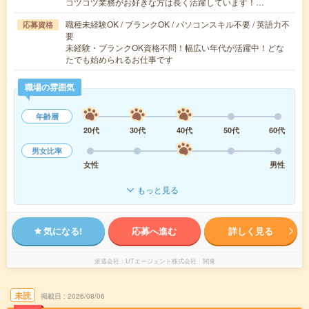
コツコツ業務がお好きな方は長く活躍しています！…
職種未経験OK / ブランクOK / パソコンスキル不要 / 英語力不
応募資格
要
未経験・ブランクOK資格不問！幅広い年代が活躍中！どな
たでも始められるお仕事です
職場の雰囲気
年齢層
20代
30代
40代
50代
60代
男女比率
女性
男性
もっと見る
気になる!
応募へ進む
詳しく見る
派遣会社
UTエージェント株式会社 関東
未読
掲載日
2026/08/06