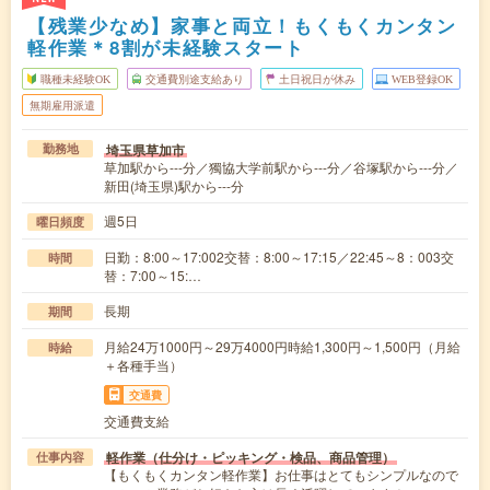
【残業少なめ】家事と両立！もくもくカンタン
軽作業＊8割が未経験スタート
職種未経験OK
交通費別途支給あり
土日祝日が休み
WEB登録OK
無期雇用派遣
埼玉県草加市
勤務地
草加駅から---分／獨協大学前駅から---分／谷塚駅から---分／
新田(埼玉県)駅から---分
週5日
曜日頻度
日勤：8:00～17:002交替：8:00～17:15／22:45～8：003交
時間
替：7:00～15:…
長期
期間
月給24万1000円～29万4000円時給1,300円～1,500円（月給
時給
＋各種手当）
交通費
交通費支給
軽作業（仕分け・ピッキング・検品、商品管理）
仕事内容
【もくもくカンタン軽作業】お仕事はとてもシンプルなので