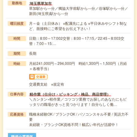
埼玉県草加市
勤務地
草加駅から---分／獨協大学前駅から---分／谷塚駅から---分／
新田(埼玉県)駅から---分
月～金（土日休み） ※配属先による ※平日休みやシフト制な
曜日頻度
ど、面接時にご希望をお伝え下さい！
日勤：8:00～17:002交替：8:00～17:15／22:45～8:003交
時間
替：7:00～15:…
長期
期間
月給241,000円～294,000円 時給1,300円～1,500円（月給
時給
＋各種手当）
交通費
交通費支給 ※規定有
軽作業（仕分け・ピッキング・検品、商品管理）
仕事内容
＼カンタン×軽作業／コツコツ業務でお探しのあなたにもピ
ッタリの職場がきっと見つかります！自分らしく働…
職種未経験OK / ブランクOK / パソコンスキル不要 / 英語力不
応募資格
要
未経験・ブランクOK資格不問！幅広い年代が活躍中！
職場の雰囲気