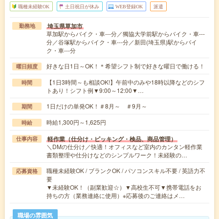
職種未経験OK
土日祝日が休み
WEB登録OK
派遣
埼玉県草加市
勤務地
草加駅からバイク・車---分／獨協大学前駅からバイク・車---
分／谷塚駅からバイク・車---分／新田(埼玉県)駅からバイ
ク・車---分
好きな日1日～OK！＊希望シフト制で好きな曜日で働ける！
曜日頻度
【1日3時間～も相談OK!】午前中のみや18時以降などのシフ
時間
トあり！シフト例▼9:00～12:00▼…
1日だけの単発OK！＃8月～ ＃9月～
期間
時給1,300円～1,625円
時給
軽作業（仕分け・ピッキング・検品、商品管理）
仕事内容
＼DMの仕分け／快適！オフィスなど室内のカンタン軽作業
書類整理や仕分けなどのシンプルワーク！未経験の…
職種未経験OK / ブランクOK / パソコンスキル不要 / 英語力不
応募資格
要
▼未経験OK！（副業歓迎☆）▼高校生不可▼携帯電話をお
持ちの方（業務連絡に使用）※応募後のご連絡はメ…
職場の雰囲気