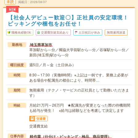
未読
掲載日
2026/08/07
NEW
【社会人デビュー歓迎〇】正社員の安定環境！
ピッキングや梱包をお任せ！
職種未経験OK
交通費別途支給あり
土日祝日が休み
無期雇用派遣
埼玉県草加市
勤務地
草加駅から---分／獨協大学前駅から---分／谷塚駅から---分／
新田(埼玉県)駅から---分
週5日／月～金（土日休み）
曜日頻度
8:30～17:30（実働8時間）※上記は一例です。業務上必要が
時間
ある場合や配属先の都合により、時間帯…
無期雇用（テクノ・サービスの正社員として勤務いただきま
期間
す）
月給21万円～26万円 ★配属先が変更となった際の待機期間
時給
も給与が発生！ ※給与は経験などを考慮して決定します
交通費
交通費支給
軽作業（仕分け・ピッキング・検品、商品管理）
仕事内容