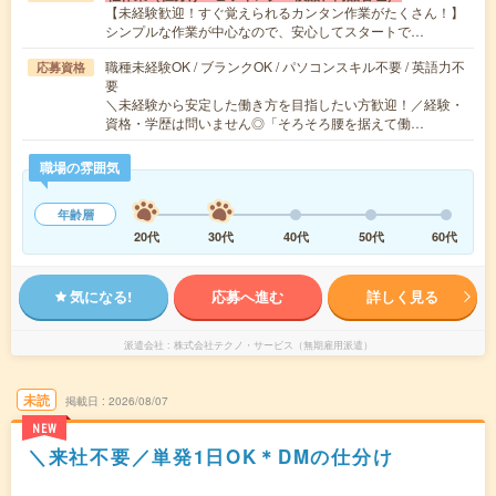
【未経験歓迎！すぐ覚えられるカンタン作業がたくさん！】
シンプルな作業が中心なので、安心してスタートで…
職種未経験OK / ブランクOK / パソコンスキル不要 / 英語力不
応募資格
要
＼未経験から安定した働き方を目指したい方歓迎！／経験・
資格・学歴は問いません◎「そろそろ腰を据えて働…
職場の雰囲気
年齢層
20代
30代
40代
50代
60代
気になる!
応募へ進む
詳しく見る
派遣会社
株式会社テクノ・サービス（無期雇用派遣）
未読
掲載日
2026/08/07
NEW
＼来社不要／単発1日OK＊DMの仕分け