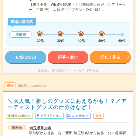
【来社不要、WEB登録OK！】〇未経験大歓迎！〇フリータ
ー、主婦(夫) 大歓迎！〇ブランクOK〇週5…
職場の雰囲気
年齢層
20代
30代
40代
50代
60代
気になる!
応募へ進む
詳しく見る
派遣会社
株式会社テクノ・サービス 採用担当
未読
掲載日
2026/08/03
＼大人気！推しのグッズにあえるかも！？／ア
ーティストグッズの仕分けなど！
職種未経験OK
土日祝日が休み
WEB登録OK
派遣
埼玉県草加市
勤務地
草加駅から徒歩---分／新田(埼玉県)駅から徒歩---分／谷塚駅