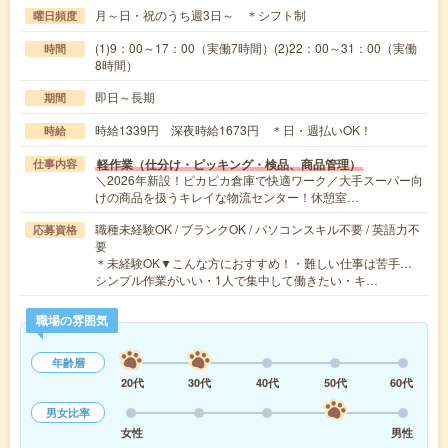
月～日・祝のうち週3日～ ＊シフト制
曜日頻度
(1)9：00～17：00（実働7時間）(2)22：00～31：00（実働
時間
8時間）
即日～長期
期間
時給1339円 深夜時給1673円 ＊日・週払いOK！
時給
軽作業（仕分け・ピッキング・検品、商品管理）
仕事内容
＼2026年新設！ピカピカ倉庫で快適ワーク／大手スーパー向
けの商品を扱うキレイな物流センター！休憩室…
職種未経験OK / ブランクOK / パソコンスキル不要 / 英語力不
応募資格
要
＊未経験OK▼こんな方におすすめ！・難しい仕事は苦手…
シンプル作業がいい・1人で集中して働きたい・キ…
職場の雰囲気
年齢層
20代
30代
40代
50代
60代
男女比率
女性
男性