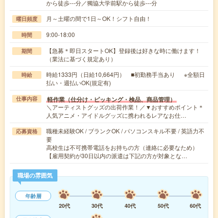
から徒歩---分／獨協大学前駅から徒歩---分
月～土曜の間で1日～OK！シフト自由！
曜日頻度
9:00-18:00
時間
【急募＊即日スタートOK】登録後は好きな時に働けます！
期間
（業法に基づく規定あり）
時給1333円（日給10,664円） ■初勤務手当あり ※全額日
時給
払い・週払いOK(規定有)
軽作業（仕分け・ピッキング・検品、商品管理）
仕事内容
＼アーティストグッズの出荷作業！／▼おすすめポイント＊
人気アニメ・アイドルグッズに携われるレアなお仕…
職種未経験OK / ブランクOK / パソコンスキル不要 / 英語力不
応募資格
要
高校生は不可携帯電話をお持ちの方（連絡に必要なため）
【雇用契約が30日以内の派遣は下記の方が対象とな…
職場の雰囲気
年齢層
20代
30代
40代
50代
60代