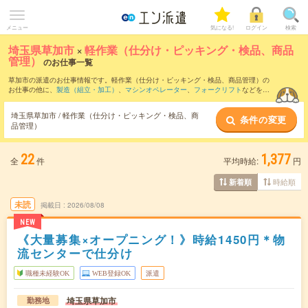
メニュー
気になる!
ログイン
検索
埼玉県草加市
×
軽作業（仕分け・ピッキング・検品、商品
管理）
のお仕事一覧
草加市の派遣のお仕事情報です。軽作業（仕分け・ピッキング・検品、商品管理）の
お仕事の他に、
製造（組立・加工）
、
マシンオペレーター
、
フォークリフト
などを取
り揃えています。さらに、
短期
・
単発
などの期間や、
職種未経験OK
などのこだわり条
件で絞り込んでいただけます。職種辞典：
軽作業（仕分け・ピッキング・検品、商品
埼玉県草加市 / 軽作業（仕分け・ピッキング・検品、商
条件の変更
管理）のお仕事とは？とは？
品管理）
22
1,377
全
件
平均時給:
円
時給順
新着順
未読
掲載日
2026/08/08
NEW
《大量募集×オープニング！》時給1450円＊物
流センターで仕分け
職種未経験OK
WEB登録OK
派遣
埼玉県草加市
勤務地