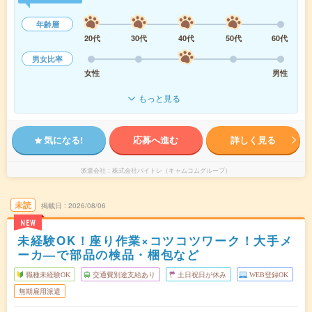
年齢層
20代
30代
40代
50代
60代
男女比率
女性
男性
もっと見る
気になる!
応募へ進む
詳しく見る
派遣会社
株式会社バイトレ（キャムコムグループ）
未読
掲載日
2026/08/06
NEW
未経験OK！座り作業×コツコツワーク！大手メ
ーカ―で部品の検品・梱包など
職種未経験OK
交通費別途支給あり
土日祝日が休み
WEB登録OK
無期雇用派遣