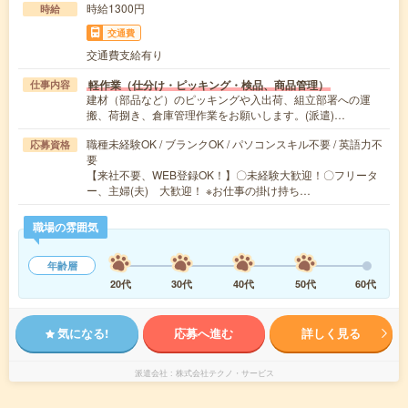
時給1300円
時給
交通費
交通費支給有り
軽作業（仕分け・ピッキング・検品、商品管理）
仕事内容
建材（部品など）のピッキングや入出荷、組立部署への運
搬、荷捌き、倉庫管理作業をお願いします。(派遣)…
職種未経験OK / ブランクOK / パソコンスキル不要 / 英語力不
応募資格
要
【来社不要、WEB登録OK！】〇未経験大歓迎！〇フリータ
ー、主婦(夫) 大歓迎！ ※お仕事の掛け持ち…
職場の雰囲気
年齢層
20代
30代
40代
50代
60代
気になる!
応募へ進む
詳しく見る
派遣会社
株式会社テクノ・サービス