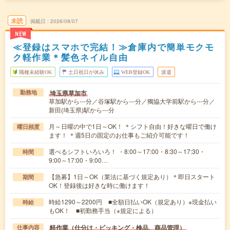
未読
掲載日
2026/08/07
NEW
≪登録はスマホで完結！≫倉庫内で簡単モクモ
ク軽作業＊髪色ネイル自由
職種未経験OK
土日祝日が休み
WEB登録OK
派遣
埼玉県草加市
勤務地
草加駅から---分／谷塚駅から---分／獨協大学前駅から---分／
新田(埼玉県)駅から---分
月～日曜の中で1日～OK！ ＊シフト自由！好きな曜日で働け
曜日頻度
ます！ ＊週5日の固定のお仕事もご紹介可能です！
選べるシフトいろいろ！ ・8:00～17:00・8:30～17:30・
時間
9:00～17:00・9:00…
【急募】1日～OK（業法に基づく規定あり）＊即日スタート
期間
OK！登録後は好きな時に働けます！
時給1290～2200円 ■全額日払いOK（規定あり）※現金払い
時給
もOK！ ■初勤務手当（※規定による）
軽作業（仕分け・ピッキング・検品、商品管理）
仕事内容