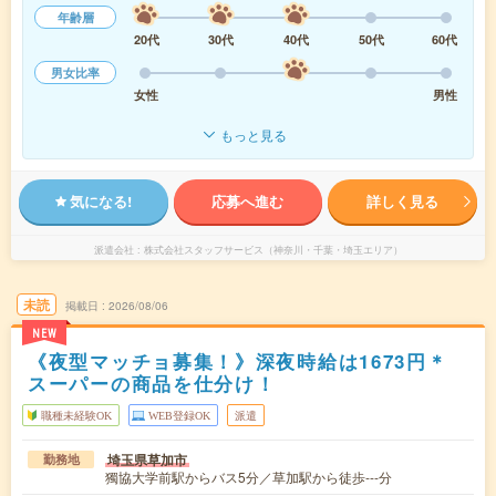
年齢層
20代
30代
40代
50代
60代
男女比率
女性
男性
もっと見る
気になる!
応募へ進む
詳しく見る
派遣会社
株式会社スタッフサービス（神奈川・千葉・埼玉エリア）
未読
掲載日
2026/08/06
NEW
《夜型マッチョ募集！》深夜時給は1673円＊
スーパーの商品を仕分け！
職種未経験OK
WEB登録OK
派遣
埼玉県草加市
勤務地
獨協大学前駅からバス5分／草加駅から徒歩---分