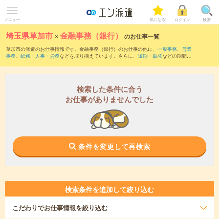
メニュー
気になる!
ログイン
検索
埼玉県草加市
×
金融事務（銀行）
のお仕事一覧
草加市の派遣のお仕事情報です。金融事務（銀行）のお仕事の他に、
一般事務
、
営業
事務
、
総務・人事・労務
などを取り揃えています。さらに、
短期
・
単発
などの期間
や、
職種未経験OK
などのこだわり条件で絞り込んでいただけます。職種辞典：
金融事
務のお仕事とは？とは？
検索した条件に合う
お仕事がありませんでした
条件を変更して再検索
検索条件を追加して絞り込む
こだわり
でお仕事情報を絞り込む