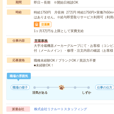
期間
即日～長期 ※開始日相談OK
時給
時給1750円 月収例 27万円 時給1750円×実働7h5
はありません。※給与即受取りサービス利用可（利用
交通費
1ヶ月3万円を上限として実費支給
仕事内容
営業事務
大手冷蔵機器メーカーグループにて・お客様（コンビ
付（メールメイン）・修理・注文内容の確認（お客様
応募資格
職種未経験OK / ブランクOK / 英語力不要
■未経験OK！
職場の雰囲気
職場の様子
仕事の仕方
活気がある
しずか
株式会社リクルートスタッフィング
派遣会社