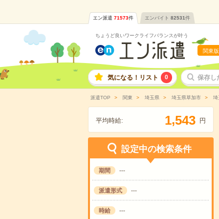
エン派遣
71573
件
エンバイト
82531
件
ちょうど良いワークライフバランスが叶う
関東版
気になる！リスト
0
保存し
派遣TOP
関東
埼玉県
埼玉県草加市
埼
,
1
5
4
3
平均時給:
円
設定中の検索条件
期間
---
派遣形式
---
時給
---