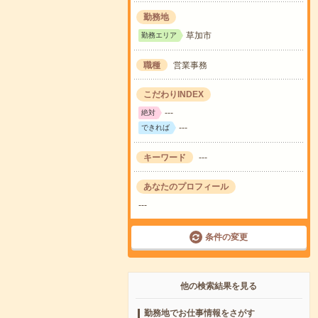
勤務地
草加市
勤務エリア
職種
営業事務
こだわりINDEX
---
絶対
---
できれば
キーワード
---
あなたのプロフィール
---
条件の変更
他の検索結果を見る
勤務地でお仕事情報をさがす