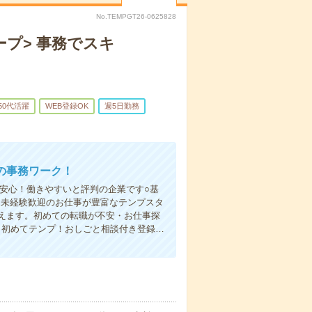
No.TEMPGT26-0625828
プ> 事務でスキ
50代活躍
WEB登録OK
週5日勤務
の事務ワーク！
安心！働きやすいと評判の企業です○基
。未経験歓迎のお仕事が豊富なテンプスタ
えます。初めての転職が不安・お仕事探
／初めてテンプ！おしごと相談付き登録…