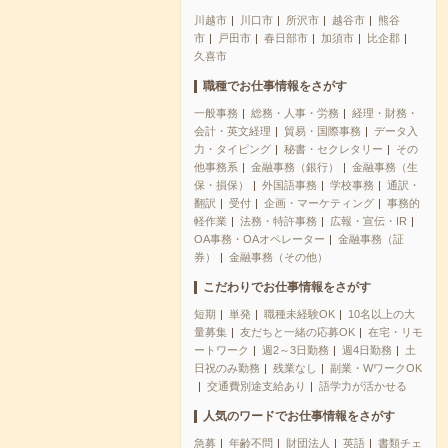
川越市
川口市
所沢市
越谷市
熊谷
市
戸田市
春日部市
加須市
比企郡
久喜市
職種でお仕事情報をさがす
一般事務
総務・人事・労務
経理・財務・
会計・英文経理
貿易・国際事務
データ入
力・タイピング
秘書・セクレタリー
その
他事務系
金融事務（銀行）
金融事務（生
保・損保）
外国語事務
学校事務
通訳・
翻訳
受付
企画・マーケティング
事務的
軽作業
法務・特許事務
広報・宣伝・IR
OA事務・OAオペレーター
金融事務（証
券）
金融事務（その他）
こだわりでお仕事情報をさがす
短期
単発
職種未経験OK
10名以上の大
量募集
友だちと一緒の応募OK
在宅・リモ
ートワーク
週2～3日勤務
週4日勤務
土
日祝のみ勤務
残業なし
副業・WワークOK
交通費別途支給あり
語学力が活かせる
人気のワードでお仕事情報をさがす
急募
年齢不問
財団法人
英語
書類チェ