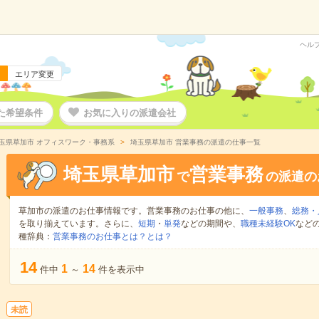
ヘル
エリア変更
た希望条件
お気に入りの派遣会社
玉県草加市 オフィスワーク・事務系
埼玉県草加市 営業事務の派遣の仕事一覧
埼玉県草加市
営業事務
で
の派遣の
草加市の派遣のお仕事情報です。営業事務のお仕事の他に、
一般事務
、
総務・
を取り揃えています。さらに、
短期
・
単発
などの期間や、
職種未経験OK
など
種辞典：
営業事務のお仕事とは？とは？
14
1
14
件中
～
件を表示中
未読