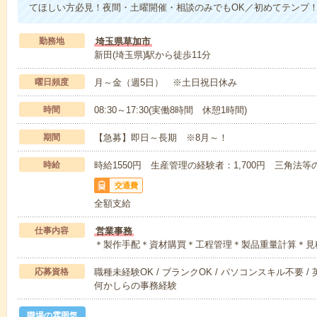
てほしい方必見！夜間・土曜開催・相談のみでもOK／初めてテンプ
勤務地
埼玉県草加市
新田(埼玉県)駅から徒歩11分
曜日頻度
月～金（週5日） ※土日祝日休み
時間
08:30～17:30(実働8時間 休憩1時間)
期間
【急募】即日～長期 ※8月～！
時給
時給1550円 生産管理の経験者：1,700円 三角法等
交通費
全額支給
仕事内容
営業事務
＊製作手配＊資材購買＊工程管理＊製品重量計算＊見
応募資格
職種未経験OK / ブランクOK / パソコンスキル不要 /
何かしらの事務経験
職場の雰囲気