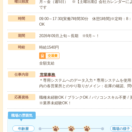
曜日頻度
月～金（週5日） ※【土曜出勤】会社カレンダーによ
です
時間
09:00～17:30(実働7時間30分 休憩1時間)※定時：8
OK
期間
2026年09月上旬～長期 ※9月～！
時給
時給1540円
交通費
全額支給
仕事内容
営業事務
＊専用システムへのデータ入力＊専用システムを使用
内の各営業所とのやり取りがメイン：在庫の確認、問
応募資格
職種未経験OK / ブランクOK / パソコンスキル不要 /
※業界未経験OK！
職場の雰囲気
年齢層
職場の様子