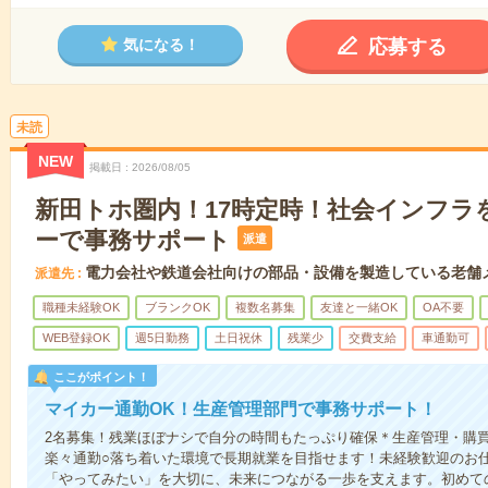
応募する
気になる！
未読
NEW
掲載日
2026/08/05
新田トホ圏内！17時定時！社会インフラ
ーで事務サポート
派遣
電力会社や鉄道会社向けの部品・設備を製造している老舗
派遣先
職種未経験OK
ブランクOK
複数名募集
友達と一緒OK
OA不要
WEB登録OK
週5日勤務
土日祝休
残業少
交費支給
車通勤可
ここがポイント！
マイカー通勤OK！生産管理部門で事務サポート！
2名募集！残業ほぼナシで自分の時間もたっぷり確保＊生産管理・購
楽々通勤○落ち着いた環境で長期就業を目指せます！未経験歓迎のお
「やってみたい」を大切に、未来につながる一歩を支えます。初めて