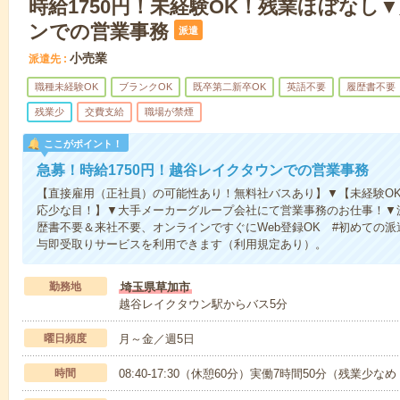
時給1750円！未経験OK！残業ほぼなし
ンでの営業事務
派遣
小売業
派遣先
職種未経験OK
ブランクOK
既卒第二新卒OK
英語不要
履歴書不要
残業少
交費支給
職場が禁煙
ここがポイント！
急募！時給1750円！越谷レイクタウンでの営業事務
【直接雇用（正社員）の可能性あり！無料社バスあり】▼【未経験OK
応少な目！】▼大手メーカーグループ会社にて営業事務のお仕事！▼
歴書不要＆来社不要、オンラインですぐにWeb登録OK #初めての派
与即受取りサービスを利用できます（利用規定あり）。
勤務地
埼玉県草加市
越谷レイクタウン駅からバス5分
曜日頻度
月～金／週5日
時間
08:40-17:30（休憩60分）実働7時間50分（残業少な