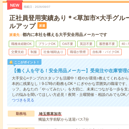
NEW
掲載日
2026/08/07
正社員登用実績あり＊<草加市×大手グルー
ルアップ
派遣
都内に本社を構える大手安全用品メーカーです
派遣先
職種未経験OK
ブランクOK
OA不要
英語不要
履歴書不要
40～
交費支給
制服
社食/補助あり
職場が禁煙
自転車・バイクOK
ここがポイント！
【働く人を守る！安全用品メーカー】受発注や在庫管理
大手安心×テンプのスタッフも活躍中！穏やか環境○教えてくれるから
本的に残業なし！9-17時の勤務もOK＊にぎやかな雰囲気の職場です
ッフ。あなたの「やってみたい」を大切に、未来につながる一歩を支
しの悩みを聞いてほしい方必見！夜間・土曜開催・相談のみでもOK
つづきを見る
勤務地
埼玉県草加市
獨協大学前駅から送迎バス7分