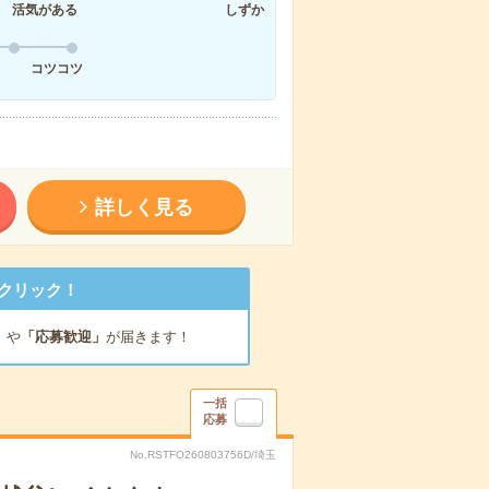
活気がある
しずか
コツコツ
詳しく見る
クリック！
」
や
「応募歓迎」
が届きます！
一括
応募
No.RSTFO260803756D/埼玉