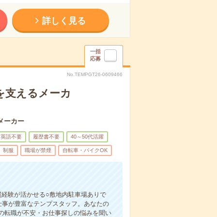
詳しく見る
一括
応募
No.TEMPGT26-0609466
を支えるメーカ
メーカー
英語不要
履歴書不要
40～50代活躍
制服
職場が禁煙
自転車・バイクOK
買経験が活かせる○敷地内駐車場ありで
仕事が豊富なテンプスタッフ。あなたの
の転職が不安・お仕事探しの悩みを聞い