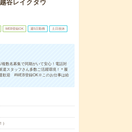
▼越谷レイクタウ
WEB登録OK
週5日勤務
土日祝休
/複数名募集で同期がいて安心！電話対
派遣スタッフさん多数ご活躍環境！＊履
遣歓迎 #WEB登録OK※このお仕事は給
め！）