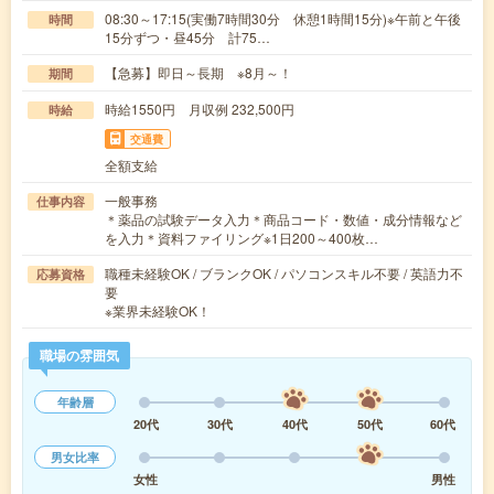
08:30～17:15(実働7時間30分 休憩1時間15分)※午前と午後
時間
15分ずつ・昼45分 計75…
【急募】即日～長期 ※8月～！
期間
時給1550円 月収例 232,500円
時給
交通費
全額支給
一般事務
仕事内容
＊薬品の試験データ入力＊商品コード・数値・成分情報など
を入力＊資料ファイリング※1日200～400枚…
職種未経験OK / ブランクOK / パソコンスキル不要 / 英語力不
応募資格
要
※業界未経験OK！
職場の雰囲気
年齢層
20代
30代
40代
50代
60代
男女比率
女性
男性