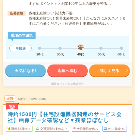
すすめポイント＞＞創業100年以上の歴史を誇る…
職種未経験OK / 英語力不要
応募資格
職種未経験OK！業界未経験OK！【こんな方におススメ！ま
ずはご応募ください／歓迎条件】事務経験が浅い…
職場の雰囲気
年齢層
20代
30代
40代
50代
60代
気になる!
応募へ進む
詳しく見る
派遣会社
アデコ株式会社
未読
掲載日
2026/08/06
NEW
時給1500円【住宅設備機器関連のサービス会
社】画像データ確認など▼残業ほぼなし
職種未経験OK
交通費別途支給あり
土日祝日が休み
WEB登録OK