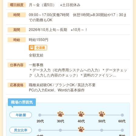
月～金（週5日） ※土日祝休み
曜日頻度
09:00～17:00(実働7時間 休憩1時間)※8:30開始や17：30ま
時間
での勤務もOK
2026年10月上旬～長期 ※10月～！
期間
時給1550円
時給
交通費
全額支給
一般事務
仕事内容
＊データ入力（社内専用システムへの入力）＊データチェッ
ク（入力した内容のチェック）＊資料のファイリン…
職種未経験OK / ブランクOK / 英語力不要
応募資格
PCの入力Excel、Wordの基本操作
職場の雰囲気
年齢層
20代
30代
40代
50代
60代
男女比率