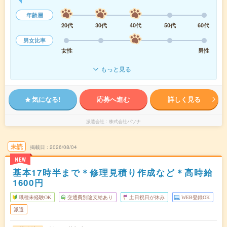
年齢層
20代
30代
40代
50代
60代
男女比率
女性
男性
もっと見る
気になる!
応募へ進む
詳しく見る
派遣会社
株式会社パソナ
未読
掲載日
2026/08/04
NEW
基本17時半まで＊修理見積り作成など＊高時給
1600円
職種未経験OK
交通費別途支給あり
土日祝日が休み
WEB登録OK
派遣