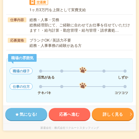
交通費
1ヶ月3万円を上限として実費支給
総務・人事・労務
仕事内容
総務経理部にて、ご経験に合わせてお仕事を任せていただけ
ます！・給与計算・勤怠管理・給与管理・請求書処…
ブランクOK / 英語力不要
応募資格
総務・人事事務の経験がある方
職場の雰囲気
職場の様子
活気がある
しずか
仕事の仕方
テキパキ
コツコツ
気になる!
応募へ進む
詳しく見る
派遣会社
株式会社リクルートスタッフィング