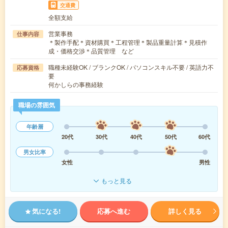
交通費
全額支給
営業事務
仕事内容
＊製作手配＊資材購買＊工程管理＊製品重量計算＊見積作
成・価格交渉＊品質管理 など
職種未経験OK / ブランクOK / パソコンスキル不要 / 英語力不
応募資格
要
何かしらの事務経験
職場の雰囲気
年齢層
20代
30代
40代
50代
60代
男女比率
女性
男性
もっと見る
気になる!
応募へ進む
詳しく見る