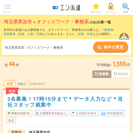
メニュー
気になる!
ログイン
検索
埼玉県草加市
×
オフィスワーク・事務系
のお仕事一覧
草加市の派遣のお仕事情報です。オフィスワーク・事務系のお仕事には、
一般事務
、
営業事務
、
総務・人事・労務
などがあります。さらに、
短期
・
単発
などの期間や、
職
種未経験OK
などのこだわり条件で絞り込んでいただけます。
条件の変更
埼玉県草加市 / オフィスワーク・事務系
44
1,593
全
件
平均時給:
円
時給順
新着順
未読
掲載日
2026/08/07
NEW
3名募集！17時15分まで＊データ入力など＊当
社スタッフ就業中
職種未経験OK
交通費別途支給あり
土日祝日が休み
WEB登録OK
派遣
埼玉県草加市
勤務地