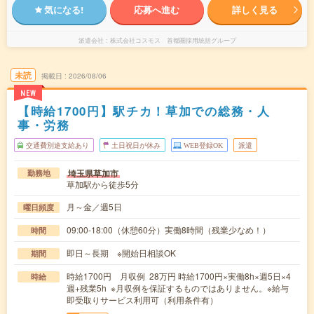
気になる!
応募へ進む
詳しく見る
派遣会社
株式会社コスモス 首都圏採用統括グループ
未読
掲載日
2026/08/06
NEW
【時給1700円】駅チカ！草加での総務・人
事・労務
交通費別途支給あり
土日祝日が休み
WEB登録OK
派遣
埼玉県草加市
勤務地
草加駅から徒歩5分
月～金／週5日
曜日頻度
09:00-18:00（休憩60分）実働8時間（残業少なめ！）
時間
即日～長期 ※開始日相談OK
期間
時給1700円 月収例 28万円 時給1700円×実働8h×週5日×4
時給
週+残業5h ※月収例を保証するものではありません。※給与
即受取りサービス利用可（利用条件有）