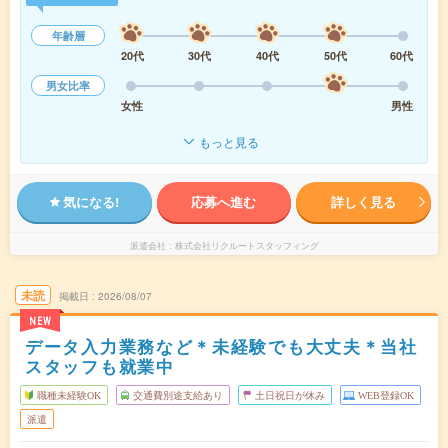
年齢層
20代
30代
40代
50代
60代
男女比率
女性
男性
もっと見る
気になる!
応募へ進む
詳しく見る
派遣会社
株式会社リクルートスタッフィング
未読
掲載日
2026/08/07
NEW
データ入力業務など＊未経験でも大丈夫＊当社
スタッフも就業中
職種未経験OK
交通費別途支給あり
土日祝日が休み
WEB登録OK
派遣