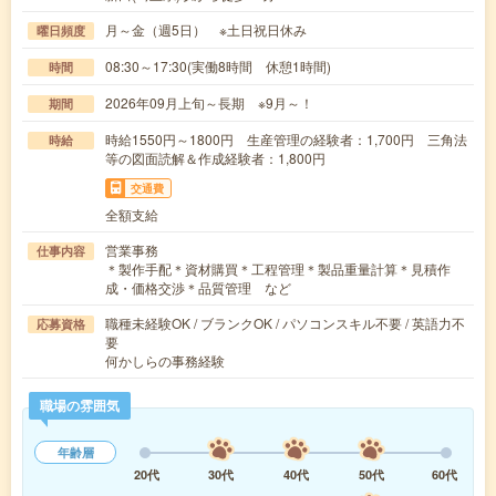
月～金（週5日） ※土日祝日休み
曜日頻度
08:30～17:30(実働8時間 休憩1時間)
時間
2026年09月上旬～長期 ※9月～！
期間
時給1550円～1800円 生産管理の経験者：1,700円 三角法
時給
等の図面読解＆作成経験者：1,800円
交通費
全額支給
営業事務
仕事内容
＊製作手配＊資材購買＊工程管理＊製品重量計算＊見積作
成・価格交渉＊品質管理 など
職種未経験OK / ブランクOK / パソコンスキル不要 / 英語力不
応募資格
要
何かしらの事務経験
職場の雰囲気
年齢層
20代
30代
40代
50代
60代