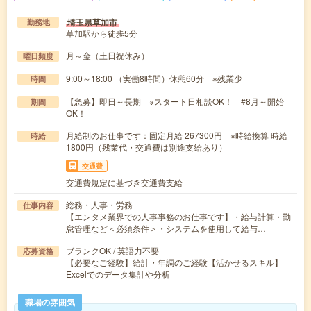
埼玉県草加市
勤務地
草加駅から徒歩5分
月～金（土日祝休み）
曜日頻度
9:00～18:00 （実働8時間）休憩60分 ※残業少
時間
【急募】即日～長期 ※スタート日相談OK！ #8月～開始
期間
OK！
月給制のお仕事です：固定月給 267300円 ※時給換算 時給
時給
1800円（残業代・交通費は別途支給あり）
交通費
交通費規定に基づき交通費支給
総務・人事・労務
仕事内容
【エンタメ業界での人事事務のお仕事です】・給与計算・勤
怠管理など＜必須条件＞・システムを使用して給与…
ブランクOK / 英語力不要
応募資格
【必要なご経験】給計・年調のご経験【活かせるスキル】
Excelでのデータ集計や分析
職場の雰囲気