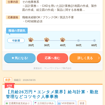
その他事務系
仕事内容
～設計業務～・CADを用いた設計業務(計画図の作成、製作
図の作成、組立図の作成)・製品に関する各種書…
職種未経験OK / ブランクOK / 英語力不要
応募資格
・CAD経験必須
職場の雰囲気
年齢層
20代
30代
40代
50代
60代
気になる!
応募へ進む
詳しく見る
派遣会社
マンパワーグループ株式会社
未読
掲載日
2026/08/05
NEW
【月給26万円＊エンタメ業界】給与計算・勤怠
管理などコツモク人事事務
交通費別途支給あり
土日祝日が休み
WEB登録OK
派遣