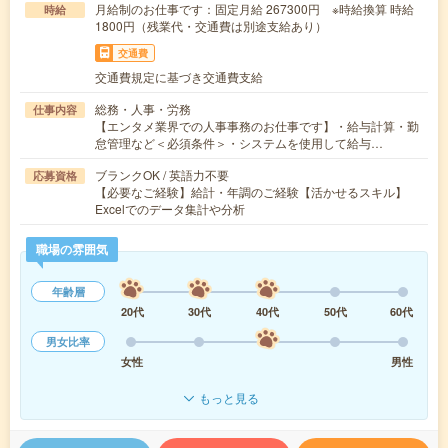
月給制のお仕事です：固定月給 267300円 ※時給換算 時給
時給
1800円（残業代・交通費は別途支給あり）
交通費
交通費規定に基づき交通費支給
総務・人事・労務
仕事内容
【エンタメ業界での人事事務のお仕事です】・給与計算・勤
怠管理など＜必須条件＞・システムを使用して給与…
ブランクOK / 英語力不要
応募資格
【必要なご経験】給計・年調のご経験【活かせるスキル】
Excelでのデータ集計や分析
職場の雰囲気
年齢層
20代
30代
40代
50代
60代
男女比率
女性
男性
もっと見る