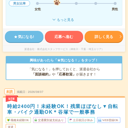
男女比率
女性
男性
もっと見る
気になる!
応募へ進む
詳しく見る
派遣会社
株式会社スタッフサービス（神奈川・千葉・埼玉エリア）
興味があったら「★気になる！」をタップ！
「気になる！」を押しておくと、派遣会社から
「面談確約」
や
「応募歓迎」
が届きます！
未読
掲載日
2026/08/07
NEW
時給2400円！未経験OK！残業ほぼなし▼自転
車・バイク通勤OK＊谷塚で一般事務
職種未経験OK
交通費別途支給あり
土日祝日が休み
WEB登録OK
派遣