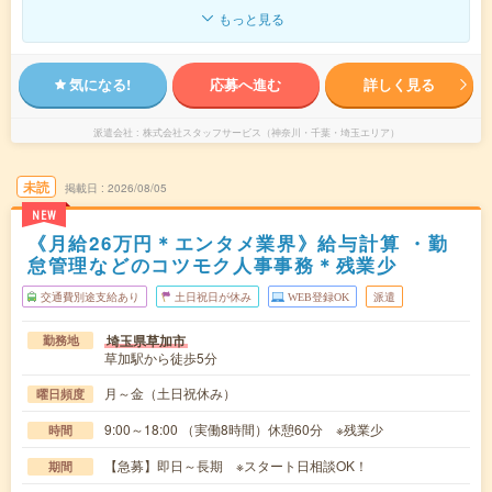
もっと見る
気になる!
応募へ進む
詳しく見る
派遣会社
株式会社スタッフサービス（神奈川・千葉・埼玉エリア）
未読
掲載日
2026/08/05
NEW
《月給26万円＊エンタメ業界》給与計算 ・勤
怠管理などのコツモク人事事務＊残業少
交通費別途支給あり
土日祝日が休み
WEB登録OK
派遣
埼玉県草加市
勤務地
草加駅から徒歩5分
月～金（土日祝休み）
曜日頻度
9:00～18:00 （実働8時間）休憩60分 ※残業少
時間
【急募】即日～長期 ※スタート日相談OK！
期間