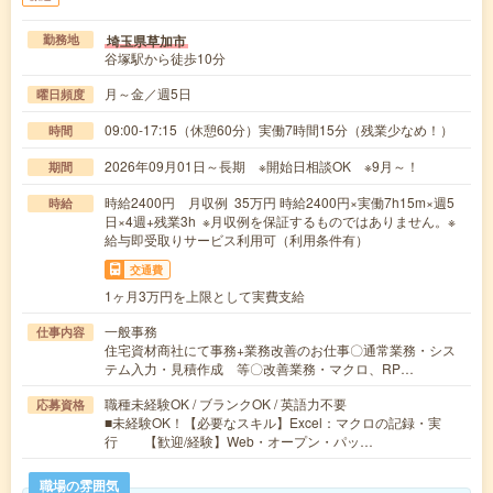
埼玉県草加市
勤務地
谷塚駅から徒歩10分
月～金／週5日
曜日頻度
09:00-17:15（休憩60分）実働7時間15分（残業少なめ！）
時間
2026年09月01日～長期 ※開始日相談OK ※9月～！
期間
時給2400円 月収例 35万円 時給2400円×実働7h15m×週5
時給
日×4週+残業3h ※月収例を保証するものではありません。※
給与即受取りサービス利用可（利用条件有）
交通費
1ヶ月3万円を上限として実費支給
一般事務
仕事内容
住宅資材商社にて事務+業務改善のお仕事〇通常業務・シス
テム入力・見積作成 等〇改善業務・マクロ、RP…
職種未経験OK / ブランクOK / 英語力不要
応募資格
■未経験OK！【必要なスキル】Excel：マクロの記録・実
行 【歓迎/経験】Web・オープン・パッ…
職場の雰囲気