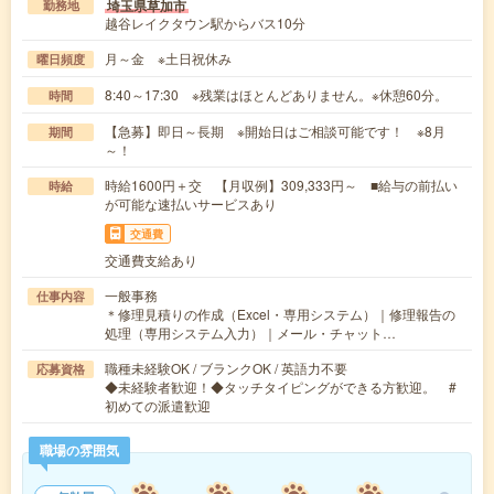
埼玉県草加市
勤務地
越谷レイクタウン駅からバス10分
月～金 ※土日祝休み
曜日頻度
8:40～17:30 ※残業はほとんどありません。※休憩60分。
時間
【急募】即日～長期 ※開始日はご相談可能です！ ※8月
期間
～！
時給1600円＋交 【月収例】309,333円～ ■給与の前払い
時給
が可能な速払いサービスあり
交通費
交通費支給あり
一般事務
仕事内容
＊修理見積りの作成（Excel・専用システム）｜修理報告の
処理（専用システム入力）｜メール・チャット…
職種未経験OK / ブランクOK / 英語力不要
応募資格
◆未経験者歓迎！◆タッチタイピングができる方歓迎。 #
初めての派遣歓迎
職場の雰囲気