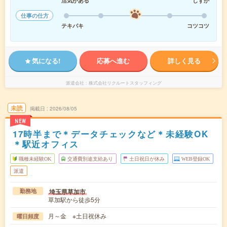
活気がある
しずか
仕事の仕方
テキパキ
コツコツ
気になる!
応募へ進む
詳しく見る
派遣会社
株式会社リクルートスタッフィング
未読
掲載日
2026/08/05
NEW
17時半まで＊データチェックなど＊未経験OK
＊駅近オフィス
職種未経験OK
交通費別途支給あり
土日祝日が休み
WEB登録OK
派遣
埼玉県草加市
勤務地
草加駅から徒歩5分
月～金 ※土日祝休み
曜日頻度