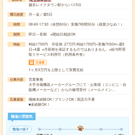
越谷レイクタウン駅からバス5分
月～金／週5日
曜日頻度
08:40-17:30（休憩60分）実働7時間50分（残業少なめ！）
時間
即日～長期 ※開始日相談OK
期間
時給1750円 月収例 27万円 時給1750円×実働7h50m×週5
時給
日×4週 ※月収例を保証するものではありません。※給与即受
取りサービス利用可（利用条件有）
交通費
1ヶ月3万円を上限として実費支給
営業事務
仕事内容
大手冷蔵機器メーカーグループにて・お客様（コンビニ・自
販機メーカーなど）からの修理受付（メールメイン…
職種未経験OK / ブランクOK / 英語力不要
応募資格
■未経験OK！
職場の雰囲気
職場の様子