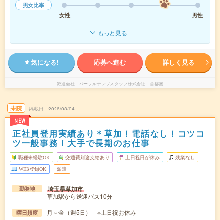
男女比率
女性
男性
もっと見る
気になる!
応募へ進む
詳しく見る
派遣会社
パーソルテンプスタッフ株式会社 首都圏
未読
掲載日
2026/08/04
NEW
正社員登用実績あり＊草加！電話なし！コツコ
ツ一般事務！大手で長期のお仕事
職種未経験OK
交通費別途支給あり
土日祝日が休み
残業なし
WEB登録OK
派遣
埼玉県草加市
勤務地
草加駅から送迎バス10分
月～金（週5日） ※土日祝お休み
曜日頻度