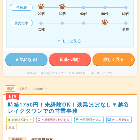
年齢層
20代
30代
40代
50代
60代
男女比率
女性
男性
もっと見る
気になる!
応募へ進む
詳しく見る
派遣会社
株式会社スタッフサービス（神奈川・千葉・埼玉エリア）
未読
掲載日
2026/08/06
NEW
時給1750円！未経験OK！残業ほぼなし▼越谷
レイクタウンでの営業事務
職種未経験OK
交通費別途支給あり
土日祝日が休み
WEB登録OK
派遣
埼玉県草加市
勤務地