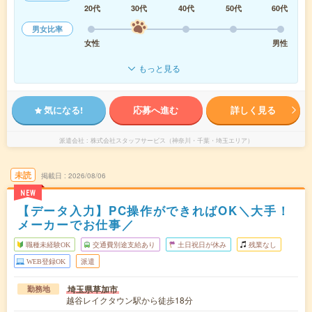
20代
30代
40代
50代
60代
男女比率
女性
男性
もっと見る
気になる!
応募へ進む
詳しく見る
派遣会社
株式会社スタッフサービス（神奈川・千葉・埼玉エリア）
未読
掲載日
2026/08/06
NEW
【データ入力】PC操作ができればOK＼大手！
メーカーでお仕事／
職種未経験OK
交通費別途支給あり
土日祝日が休み
残業なし
WEB登録OK
派遣
埼玉県草加市
勤務地
越谷レイクタウン駅から徒歩18分