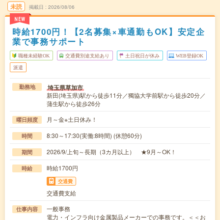
未読
掲載日
2026/08/06
NEW
時給1700円！【2名募集×車通勤もOK】安定企
業で事務サポート
職種未経験OK
交通費別途支給あり
土日祝日が休み
WEB登録OK
派遣
埼玉県草加市
勤務地
新田(埼玉県)駅から徒歩11分／獨協大学前駅から徒歩20分／
蒲生駅から徒歩26分
月～金※土日休み！
曜日頻度
8:30～17:30(実働:8時間) (休憩60分)
時間
2026/9/上旬～長期（3カ月以上） ★9月～OK！
期間
時給1700円
時給
交通費
交通費支給
一般事務
仕事内容
電力・インフラ向け金属製品メーカーでの事務です。＜＜お