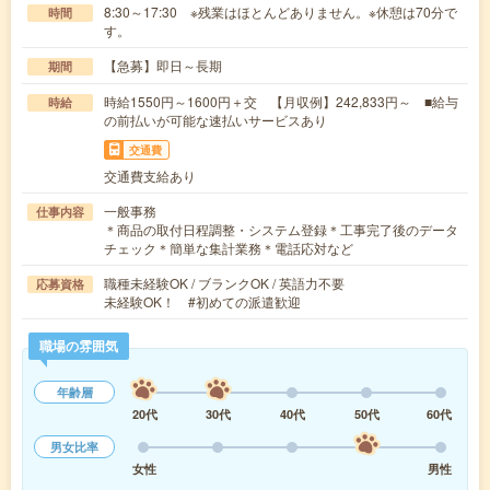
8:30～17:30 ※残業はほとんどありません。※休憩は70分で
時間
す。
【急募】即日～長期
期間
時給1550円～1600円＋交 【月収例】242,833円～ ■給与
時給
の前払いが可能な速払いサービスあり
交通費
交通費支給あり
一般事務
仕事内容
＊商品の取付日程調整・システム登録＊工事完了後のデータ
チェック＊簡単な集計業務＊電話応対など
職種未経験OK / ブランクOK / 英語力不要
応募資格
未経験OK！ #初めての派遣歓迎
職場の雰囲気
年齢層
20代
30代
40代
50代
60代
男女比率
女性
男性