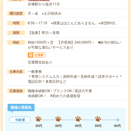
谷塚駅から徒歩11分
月～金 ※土日祝休み
曜日頻度
8:30～17:15 ※残業はほとんどありません。※休憩60分。
時間
【急募】即日～長期
期間
時給1500円＋交 【月収例】240,000円～ ■給与の前払い
時給
が可能な速払いサービスあり
交通費
交通費支給あり
一般事務
仕事内容
＊専用システム入力｜資料作成＊見積作成＊請求サポート＊
電話応対＊来客応対など
職種未経験OK / ブランクOK / 英語力不要
応募資格
未経験OK！ #初めての派遣歓迎
職場の雰囲気
年齢層
20代
30代
40代
50代
60代