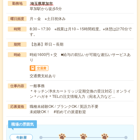
埼玉県草加市
勤務地
草加駅から徒歩5分
月～金 ※土日祝休み
曜日頻度
8:30～17:30 ※残業は月10～15時間程度。※休憩は計70分で
時間
す。
【急募】即日～長期
期間
時給1600円＋交 ■給与の前払いが可能な速払いサービスあ
時給
り
交通費
交通費支給あり
一般事務
仕事内容
＊キッチン浄水カートリッジ定期交換の受注対応｜オンライ
ン＊ハガキ＊TELの注文情報入力（宛名入力など…
職種未経験OK / ブランクOK / 英語力不要
応募資格
未経験OK！ #初めての派遣歓迎
職場の雰囲気
年齢層