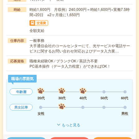
時給1,600円 月収例）240,000円＝時給1,600円×実働7.5時
時給
間×20日 ※2ヶ月後に1,650円
交通費
全額支給
一般事務
仕事内容
大手通信会社のコールセンターにて、光サービスや電話サー
ビスに関するお問い合わせ対応およびデータ入力業…
職種未経験OK / ブランクOK / 英語力不要
応募資格
PC基本操作（データ入力程度）ができればOK！
職場の雰囲気
年齢層
20代
30代
40代
50代
60代
男女比率
女性
男性
もっと見る