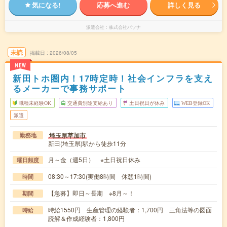
気になる!
応募へ進む
詳しく見る
派遣会社
株式会社パソナ
未読
掲載日
2026/08/05
NEW
新田トホ圏内！17時定時！社会インフラを支え
るメーカーで事務サポート
職種未経験OK
交通費別途支給あり
土日祝日が休み
WEB登録OK
派遣
埼玉県草加市
勤務地
新田(埼玉県)駅から徒歩11分
月～金（週5日） ※土日祝日休み
曜日頻度
08:30～17:30(実働8時間 休憩1時間)
時間
【急募】即日～長期 ※8月～！
期間
時給1550円 生産管理の経験者：1,700円 三角法等の図面
時給
読解＆作成経験者：1,800円