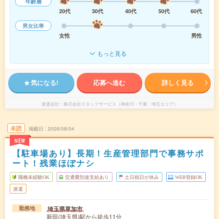
年齢層
20代
30代
40代
50代
60代
男女比率
女性
男性
もっと見る
気になる!
応募へ進む
詳しく見る
派遣会社
株式会社スタッフサービス（神奈川・千葉・埼玉エリア）
未読
掲載日
2026/08/04
NEW
【駐車場あり】長期！生産管理部門で事務サポ
ート！残業ほぼナシ
職種未経験OK
交通費別途支給あり
土日祝日が休み
WEB登録OK
派遣
埼玉県草加市
勤務地
新田(埼玉県)駅から徒歩11分