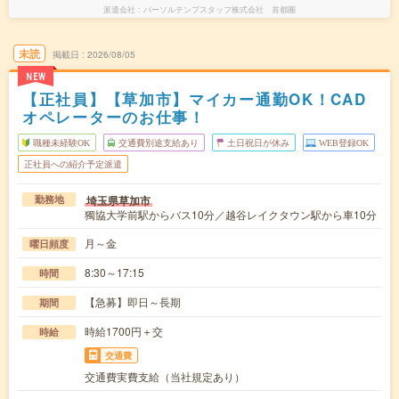
派遣会社
パーソルテンプスタッフ株式会社 首都圏
未読
掲載日
2026/08/05
NEW
【正社員】【草加市】マイカー通勤OK！CAD
オペレーターのお仕事！
職種未経験OK
交通費別途支給あり
土日祝日が休み
WEB登録OK
正社員への紹介予定派遣
埼玉県草加市
勤務地
獨協大学前駅からバス10分／越谷レイクタウン駅から車10分
月～金
曜日頻度
8:30～17:15
時間
【急募】即日～長期
期間
時給1700円＋交
時給
交通費
交通費実費支給（当社規定あり）