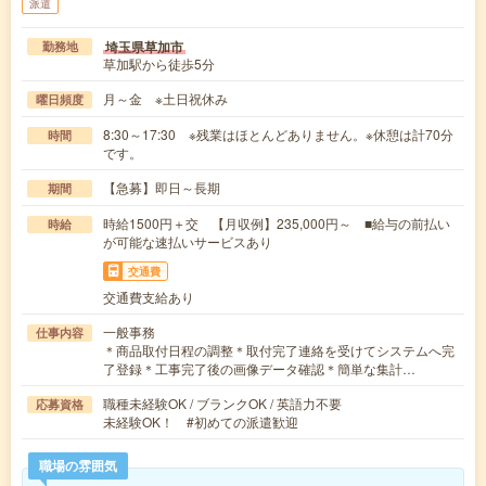
派遣
埼玉県草加市
勤務地
草加駅から徒歩5分
月～金 ※土日祝休み
曜日頻度
8:30～17:30 ※残業はほとんどありません。※休憩は計70分
時間
です。
【急募】即日～長期
期間
時給1500円＋交 【月収例】235,000円～ ■給与の前払い
時給
が可能な速払いサービスあり
交通費
交通費支給あり
一般事務
仕事内容
＊商品取付日程の調整＊取付完了連絡を受けてシステムへ完
了登録＊工事完了後の画像データ確認＊簡単な集計…
職種未経験OK / ブランクOK / 英語力不要
応募資格
未経験OK！ #初めての派遣歓迎
職場の雰囲気