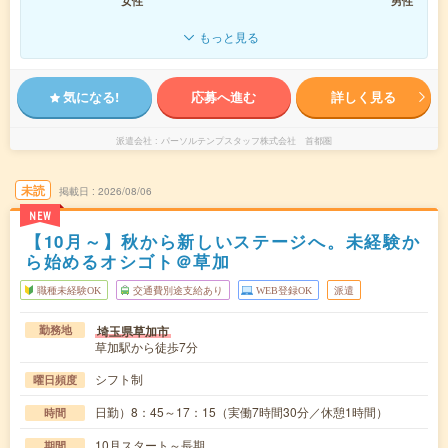
女性
男性
もっと見る
気になる!
応募へ進む
詳しく見る
派遣会社
パーソルテンプスタッフ株式会社 首都圏
未読
掲載日
2026/08/06
NEW
【10月～】秋から新しいステージへ。未経験か
ら始めるオシゴト＠草加
職種未経験OK
交通費別途支給あり
WEB登録OK
派遣
埼玉県草加市
勤務地
草加駅から徒歩7分
シフト制
曜日頻度
日勤）8：45～17：15（実働7時間30分／休憩1時間）
時間
10月スタート～長期
期間