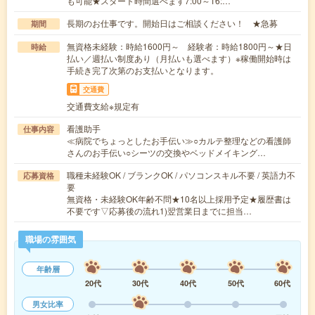
も可能★スタート時間選べます7:00～16:…
長期のお仕事です。開始日はご相談ください！ ★急募
期間
無資格未経験：時給1600円～ 経験者：時給1800円～★日
時給
払い／週払い制度あり（月払いも選べます）※稼働開始時は
手続き完了次第のお支払いとなります。
交通費
交通費支給※規定有
看護助手
仕事内容
≪病院でちょっとしたお手伝い≫○カルテ整理などの看護師
さんのお手伝い○シーツの交換やベッドメイキング…
職種未経験OK / ブランクOK / パソコンスキル不要 / 英語力不
応募資格
要
無資格・未経験OK年齢不問★10名以上採用予定★履歴書は
不要です▽応募後の流れ1)翌営業日までに担当…
職場の雰囲気
年齢層
20代
30代
40代
50代
60代
男女比率