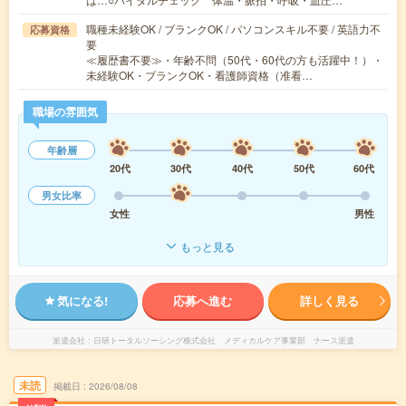
職種未経験OK / ブランクOK / パソコンスキル不要 / 英語力不
応募資格
要
≪履歴書不要≫・年齢不問（50代・60代の方も活躍中！）・
未経験OK・ブランクOK・看護師資格（准看…
職場の雰囲気
年齢層
20代
30代
40代
50代
60代
男女比率
女性
男性
もっと見る
気になる!
応募へ進む
詳しく見る
派遣会社
日研トータルソーシング株式会社 メディカルケア事業部 ナース派遣
未読
掲載日
2026/08/08