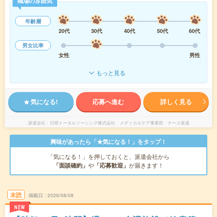
職場の雰囲気
年齢層
20代
30代
40代
50代
60代
男女比率
女性
男性
もっと見る
気になる!
応募へ進む
詳しく見る
派遣会社
日研トータルソーシング株式会社 メディカルケア事業部 ナース派遣
興味があったら「★気になる！」をタップ！
「気になる！」を押しておくと、派遣会社から
「面談確約」
や
「応募歓迎」
が届きます！
未読
掲載日
2026/08/08
NEW