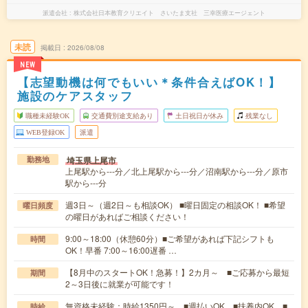
派遣会社
株式会社日本教育クリエイト さいたま支社 三幸医療エージェント
未読
掲載日
2026/08/08
NEW
【志望動機は何でもいい＊条件合えばOK！】
施設のケアスタッフ
職種未経験OK
交通費別途支給あり
土日祝日が休み
残業なし
WEB登録OK
派遣
埼玉県上尾市
勤務地
上尾駅から---分／北上尾駅から---分／沼南駅から---分／原市
駅から---分
週3日～（週2日～も相談OK） ■曜日固定の相談OK！ ■希望
曜日頻度
の曜日があればご相談ください！
9:00～18:00（休憩60分）■ご希望があれば下記シフトも
時間
OK！早番 7:00～16:00遅番 …
【8月中のスタートOK！急募！】2カ月～ ■ご応募から最短
期間
2～3日後に就業が可能です！
無資格未経験：時給1350円～ ■週払いOK ■扶養内OK ■
時給