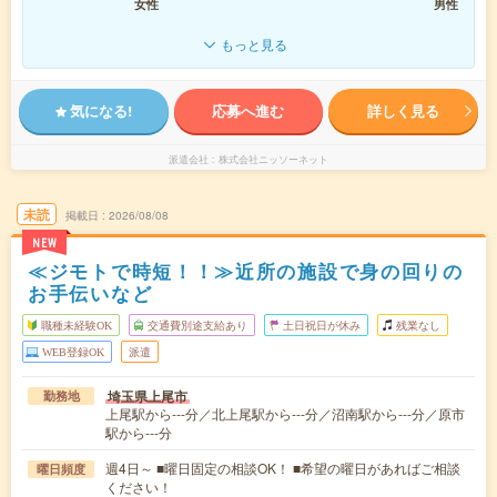
女性
男性
もっと見る
気になる!
応募へ進む
詳しく見る
派遣会社
株式会社ニッソーネット
未読
掲載日
2026/08/08
NEW
≪ジモトで時短！！≫近所の施設で身の回りの
お手伝いなど
職種未経験OK
交通費別途支給あり
土日祝日が休み
残業なし
WEB登録OK
派遣
埼玉県上尾市
勤務地
上尾駅から---分／北上尾駅から---分／沼南駅から---分／原市
駅から---分
週4日～ ■曜日固定の相談OK！ ■希望の曜日があればご相談
曜日頻度
ください！