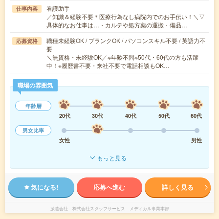
看護助手
仕事内容
／知識＆経験不要＊医療行為なし病院内でのお手伝い！＼▽
具体的なお仕事は…・カルテや処方薬の運搬・備品…
職種未経験OK / ブランクOK / パソコンスキル不要 / 英語力不
応募資格
要
＼無資格・未経験OK／※年齢不問※50代・60代の方も活躍
中！※履歴書不要・来社不要で電話相談もOK…
職場の雰囲気
年齢層
20代
30代
40代
50代
60代
男女比率
女性
男性
もっと見る
気になる!
応募へ進む
詳しく見る
派遣会社
株式会社スタッフサービス メディカル事業本部