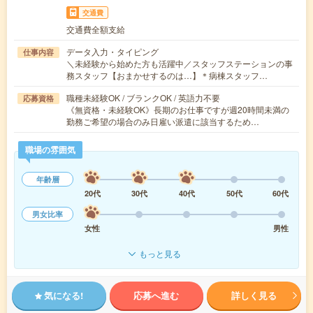
交通費
交通費全額支給
データ入力・タイピング
仕事内容
＼未経験から始めた方も活躍中／スタッフステーションの事
務スタッフ【おまかせするのは…】＊病棟スタッフ…
職種未経験OK / ブランクOK / 英語力不要
応募資格
《無資格・未経験OK》長期のお仕事ですが週20時間未満の
勤務ご希望の場合のみ日雇い派遣に該当するため…
職場の雰囲気
年齢層
20代
30代
40代
50代
60代
男女比率
女性
男性
もっと見る
気になる!
応募へ進む
詳しく見る