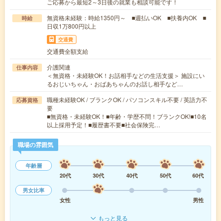
ご応募から最短2～3日後の就業も相談可能です！
無資格未経験：時給1350円～ ■週払いOK ■扶養内OK ■
時給
日収1万800円以上
交通費
交通費全額支給
介護関連
仕事内容
＜無資格・未経験OK！お話相手などの生活支援＞ 施設にい
るおじいちゃん・おばあちゃんのお話し相手など…
職種未経験OK / ブランクOK / パソコンスキル不要 / 英語力不
応募資格
要
■無資格・未経験OK！■年齢・学歴不問！ブランクOK!■10名
以上採用予定！■履歴書不要■社会保険完…
職場の雰囲気
年齢層
20代
30代
40代
50代
60代
男女比率
女性
男性
もっと見る