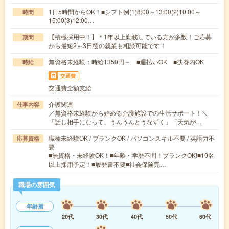
1日5時間からOK！■シフト例(1)8:00～13:00(2)10:00～
時間
15:00(3)12:00…
【積極採用中！】＊1年以上勤務している方が多数！ご応募
期間
から最短2～3日後の就業も相談可能です！
無資格未経験：時給1350円～ ■週払いOK ■扶養内OK
時給
交通費
交通費全額支給
介護関連
仕事内容
／無資格未経験から始める介護施設での生活サポート！＼
「話し相手になって、うんうんとうなずく」「天気が…
職種未経験OK / ブランクOK / パソコンスキル不要 / 英語力不
応募資格
要
■無資格・未経験OK！■年齢・学歴不問！ブランクOK!■10名
以上採用予定！■履歴書不要■社会保険完…
職場の雰囲気
年齢層
20代
30代
40代
50代
60代