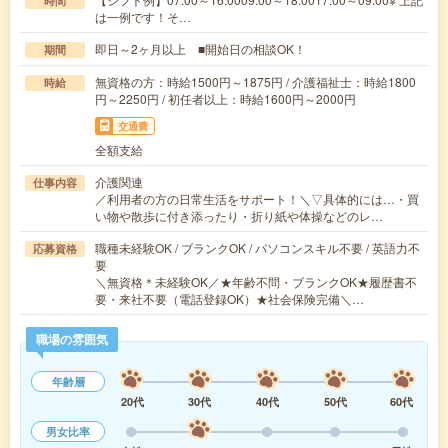
時間
は一例です！そ…
即日～2ヶ月以上 ■開始日の相談OK！
期間
無資格の方：時給1500円～1875円 / 介護福祉士：時給1800
時給
円～2250円 / 初任者以上：時給1600円～2000円
交通費
全額支給
介護関連
仕事内容
／利用者の方の日常生活をサポート！＼▽具体的には…・買
い物や散歩に付き添ったり・折り紙や体操などのレ…
職種未経験OK / ブランクOK / パソコンスキル不要 / 英語力不
応募資格
要
＼無資格＊未経験OK／★年齢不問・ブランクOK★履歴書不
要・来社不要（電話登録OK）★社会保険完備＼…
職場の雰囲気
年齢層
20代
30代
40代
50代
60代
男女比率