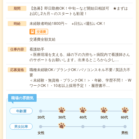
【急募】即日勤務OK！中旬～など開始日相談可 ★まずは
期間
お試し2カ月～のスタートも歓迎！
未経験者時給1800円～ ※日払い/週払いOK！
時給
交通費
交通費全額支給
看護助手
仕事内容
＜医療現場を支える、縁の下の力持ち＞病院内で看護師さん
のサポートをお願いします。出来るところから少し…
職種未経験OK / ブランクOK / パソコンスキル不要 / 英語力不
応募資格
要
＜未経験・無資格・ブランクOK！＞・年齢、学歴不問！・W
ワークOK！・10名以上採用予定！・履歴書不…
職場の雰囲気
年齢層
20代
30代
40代
50代
60代
男女比率
女性
男性