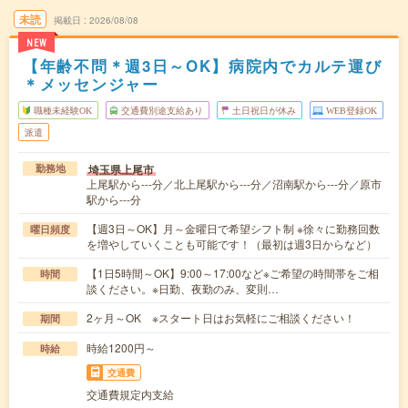
未読
掲載日
2026/08/08
NEW
【年齢不問＊週3日～OK】病院内でカルテ運び
＊メッセンジャー
職種未経験OK
交通費別途支給あり
土日祝日が休み
WEB登録OK
派遣
埼玉県上尾市
勤務地
上尾駅から---分／北上尾駅から---分／沼南駅から---分／原市
駅から---分
【週3日～OK】月～金曜日で希望シフト制 ※徐々に勤務回数
曜日頻度
を増やしていくことも可能です！（最初は週3日からなど）
【1日5時間～OK】9:00～17:00など※ご希望の時間帯をご相
時間
談ください。※日勤、夜勤のみ、変則…
2ヶ月～OK ※スタート日はお気軽にご相談ください！
期間
時給1200円～
時給
交通費
交通費規定内支給