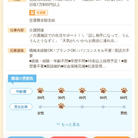
日収1万800円以上
交通費
交通費全額支給
介護関連
仕事内容
／介護施設での生活サポート！＼「話し相手になって、うん
うんとうなずく」「天気がいいからお散歩に連れ出…
職種未経験OK / ブランクOK / パソコンスキル不要 / 英語力不
応募資格
要
■資格・経験・年齢不問■学歴不問■10名以上採用予定！■履
歴書不要■面談確約■社会保険完備■社員登用…
職場の雰囲気
年齢層
20代
30代
40代
50代
60代
男女比率
女性
男性
もっと見る