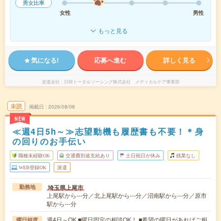
男女比率
女性
男性
もっと見る
気になる!
応募へ進む
詳しく見る
派遣会社
日研トータルソーシング株式会社 メディカルケア事業部
未読
掲載日
2026/08/08
NEW
≪週4日5h～≫志望動機も履歴書も不要！＊身
の回りのお手伝い
職種未経験OK
交通費別途支給あり
土日祝日が休み
残業なし
WEB登録OK
派遣
埼玉県上尾市
勤務地
上尾駅から---分／北上尾駅から---分／沼南駅から---分／原市
駅から---分
週4日～OK ■曜日固定の相談OK！ ■希望の曜日があればご相
曜日頻度