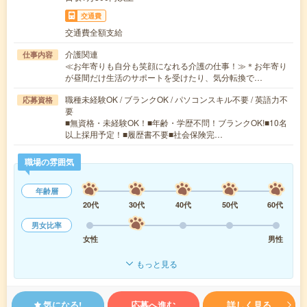
交通費
交通費全額支給
介護関連
仕事内容
≪お年寄りも自分も笑顔になれる介護の仕事！≫＊お年寄り
が昼間だけ生活のサポートを受けたり、気分転換で…
職種未経験OK / ブランクOK / パソコンスキル不要 / 英語力不
応募資格
要
■無資格・未経験OK！■年齢・学歴不問！ブランクOK!■10名
以上採用予定！■履歴書不要■社会保険完…
職場の雰囲気
年齢層
20代
30代
40代
50代
60代
男女比率
女性
男性
もっと見る
気になる!
応募へ進む
詳しく見る