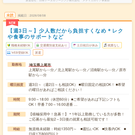
派遣会社
日研トータルソーシング株式会社 メディカルケア事業部
未読
掲載日
2026/08/08
NEW
【週3日～】少人数だから負担すくなめ＊レク
や食事のサポートなど
職種未経験OK
交通費別途支給あり
土日祝日が休み
残業なし
WEB登録OK
派遣
埼玉県上尾市
勤務地
上尾駅から---分／北上尾駅から---分／沼南駅から---分／原市
駅から---分
週3日～（週2日～も相談OK） ■曜日固定の相談OK！ ■希望
曜日頻度
の曜日があればご相談ください！
9:00～18:00（休憩60分）■ご希望があれば下記シフトも
時間
OK！早番 7:00～16:00遅番 …
【積極採用中！急募！】＊1年以上勤務している方が多数！
期間
ご応募から最短2～3日後の就業も相談可能です！
無資格未経験：時給1350円～ ■週払いOK ■扶養内OK ■
時給
日収1万800円以上