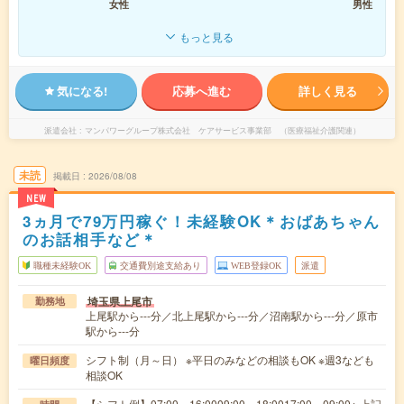
女性
男性
もっと見る
気になる!
応募へ進む
詳しく見る
派遣会社
マンパワーグループ株式会社 ケアサービス事業部 （医療福祉介護関連）
未読
掲載日
2026/08/08
NEW
3ヵ月で79万円稼ぐ！未経験OK＊おばあちゃん
のお話相手など＊
職種未経験OK
交通費別途支給あり
WEB登録OK
派遣
埼玉県上尾市
勤務地
上尾駅から---分／北上尾駅から---分／沼南駅から---分／原市
駅から---分
シフト制（月～日） ※平日のみなどの相談もOK ※週3なども
曜日頻度
相談OK
【シフト例】07:00～16:0009:00～18:0017:00～09:00※ 上記