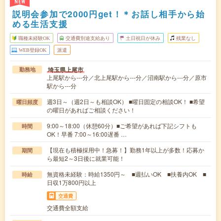
NEW
説明会参加で2000円get！＊お話し相手から始
める生活支援
職種未経験OK
交通費別途支給あり
土日祝日が休み
残業なし
WEB登録OK
派遣
埼玉県上尾市
勤務地
上尾駅から---分／北上尾駅から---分／沼南駅から---分／原市
駅から---分
週3日～（週2日～も相談OK） ■曜日固定の相談OK！ ■希望
曜日頻度
の曜日があればご相談ください！
9:00～18:00（休憩60分）■ご希望があれば下記シフトも
時間
OK！早番 7:00～16:00遅番 …
【現在も積極採用中！急募！】勤務1年以上が多数！応募か
期間
ら最短2～3日後に就業可能！
無資格未経験：時給1350円～ ■週払いOK ■扶養内OK ■
時給
日収1万800円以上
交通費
交通費全額支給