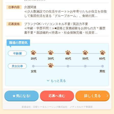
介護関連
仕事内容
≪少人数施設での生活サポート≫お年寄りたちが自立を目指
して集団生活を送る「グループホーム」。食材の買…
ブランクOK / パソコンスキル不要 / 英語力不要
応募資格
≪年齢・学歴不問！≫■資格と実務経験をお持ちの方＊履歴
書不要＊面談確約≪待遇≫・社会保険完備・社員登…
職場の雰囲気
年齢層
20代
30代
40代
50代
60代
男女比率
女性
男性
もっと見る
気になる!
応募へ進む
詳しく見る
派遣会社
日研トータルソーシング株式会社 メディカルケア事業部