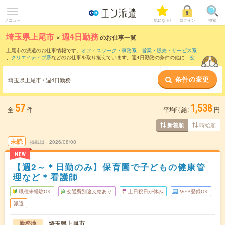
メニュー
気になる!
ログイン
検索
埼玉県上尾市
×
週4日勤務
のお仕事一覧
上尾市の派遣のお仕事情報です。
オフィスワーク・事務系
、
営業・販売・サービス系
、
クリエイティブ系
などのお仕事を取り揃えています。週4日勤務の条件の他に、
交通
費別途支給あり
、
職種未経験OK
、
友だちと一緒の応募OK
などのこだわり条件も取り
揃えています。
条件の変更
埼玉県上尾市 / 週4日勤務
57
1,538
全
件
平均時給:
円
時給順
新着順
未読
掲載日
2026/08/08
NEW
【週2～＊日勤のみ】保育園で子どもの健康管
理など＊看護師
職種未経験OK
交通費別途支給あり
土日祝日が休み
WEB登録OK
派遣
埼玉県上尾市
勤務地