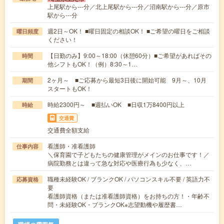
上尾駅から---分／北上尾駅から---分／沼南駅から---分／原市
駅から---分
週2日～OK！ ■曜日固定の相談OK！ ■ご希望の曜日をご相談
曜日頻度
ください！
【日勤のみ】9:00～18:00（休憩60分）■ご希望があればその
時間
他シフトもOK！（例）8:30～1…
2ヶ月～ ■ご応募から最短3日後に開始可能 9月～、10月
期間
スタートもOK！
時給2300円～ ■週払いOK ■日収1万8400円以上
時給
交通費
交通費全額支給
看護師・准看護師
仕事内容
＼保育園で子どもたちの健康管理がメインのお仕事です！／
病院勤務とは違って急な対応や医療行為も少なく、…
職種未経験OK / ブランクOK / パソコンスキル不要 / 英語力不
応募資格
要
看護師資格（または准看護師資格）をお持ちの方！・年齢不
問・未経験OK・ブランクOK※志望動機や履歴書…