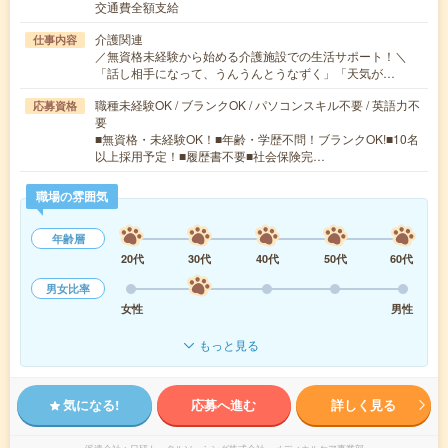
交通費全額支給
介護関連
仕事内容
／無資格未経験から始める介護施設での生活サポート！＼
「話し相手になって、うんうんとうなずく」「天気が…
職種未経験OK / ブランクOK / パソコンスキル不要 / 英語力不
応募資格
要
■無資格・未経験OK！■年齢・学歴不問！ブランクOK!■10名
以上採用予定！■履歴書不要■社会保険完…
職場の雰囲気
年齢層
20代
30代
40代
50代
60代
男女比率
女性
男性
もっと見る
気になる!
応募へ進む
詳しく見る