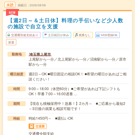
未読
掲載日
2026/08/08
NEW
【週2日～＆土日休】料理の手伝いなど少人数
の施設で自立を支援
交通費別途支給あり
土日祝日が休み
残業なし
WEB登録OK
派遣
埼玉県上尾市
勤務地
上尾駅から---分／北上尾駅から---分／沼南駅から---分／原市
駅から---分
週2日～OK ■曜日固定の相談OK！ ■希望の曜日があればご相
曜日頻度
談ください！
9:00～18:00（休憩60分）■ご希望があれば下記シフトも
時間
OK！早番 7:00～16:00遅番 …
【現在も積極採用中！急募！】2カ月～ ■ご応募から最短2
期間
～3日後の就業も相談可能です！
時給1450円～ ■週払いOK
時給
交通費
交通費全額支給