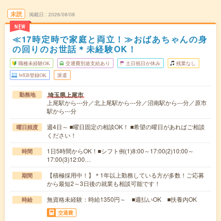
未読
掲載日
2026/08/08
NEW
≪17時定時で家庭と両立！≫おばあちゃんの身
の回りのお世話＊未経験OK！
職種未経験OK
交通費別途支給あり
土日祝日が休み
残業なし
WEB登録OK
派遣
埼玉県上尾市
勤務地
上尾駅から---分／北上尾駅から---分／沼南駅から---分／原市
駅から---分
週4日～ ■曜日固定の相談OK！ ■希望の曜日があればご相談
曜日頻度
ください！
1日5時間からOK！■シフト例(1)8:00～17:00(2)10:00～
時間
17:00(3)12:00…
【積極採用中！】＊1年以上勤務している方が多数！ご応募
期間
から最短2～3日後の就業も相談可能です！
無資格未経験：時給1350円～ ■週払いOK ■扶養内OK
時給
交通費