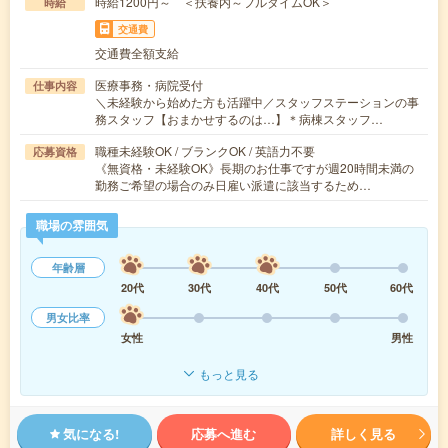
時給1200円～ ＜扶養内～フルタイムOK＞
時給
交通費
交通費全額支給
医療事務・病院受付
仕事内容
＼未経験から始めた方も活躍中／スタッフステーションの事
務スタッフ【おまかせするのは…】＊病棟スタッフ…
職種未経験OK / ブランクOK / 英語力不要
応募資格
《無資格・未経験OK》長期のお仕事ですが週20時間未満の
勤務ご希望の場合のみ日雇い派遣に該当するため…
職場の雰囲気
年齢層
20代
30代
40代
50代
60代
男女比率
女性
男性
もっと見る
気になる!
応募へ進む
詳しく見る