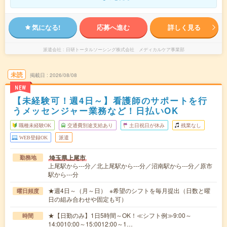
気になる!
応募へ進む
詳しく見る
派遣会社
日研トータルソーシング株式会社 メディカルケア事業部
未読
掲載日
2026/08/08
NEW
【未経験可！週4日～】看護師のサポートを行
うメッセンジャー業務など！日払いOK
職種未経験OK
交通費別途支給あり
土日祝日が休み
残業なし
WEB登録OK
派遣
埼玉県上尾市
勤務地
上尾駅から---分／北上尾駅から---分／沼南駅から---分／原市
駅から---分
★週4日～（月～日） ※希望のシフトを毎月提出（日数と曜
曜日頻度
日の組み合わせや固定も可）
★【日勤のみ】1日5時間～OK！≪シフト例≫9:00～
時間
14:0010:00～15:0012:00～1…