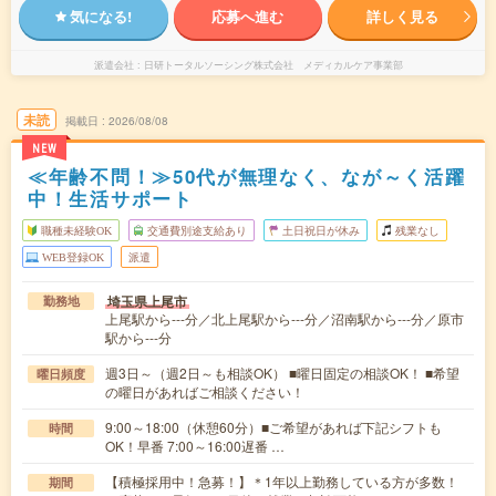
気になる!
応募へ進む
詳しく見る
派遣会社
日研トータルソーシング株式会社 メディカルケア事業部
未読
掲載日
2026/08/08
NEW
≪年齢不問！≫50代が無理なく、なが～く活躍
中！生活サポート
職種未経験OK
交通費別途支給あり
土日祝日が休み
残業なし
WEB登録OK
派遣
埼玉県上尾市
勤務地
上尾駅から---分／北上尾駅から---分／沼南駅から---分／原市
駅から---分
週3日～（週2日～も相談OK） ■曜日固定の相談OK！ ■希望
曜日頻度
の曜日があればご相談ください！
9:00～18:00（休憩60分）■ご希望があれば下記シフトも
時間
OK！早番 7:00～16:00遅番 …
【積極採用中！急募！】＊1年以上勤務している方が多数！
期間