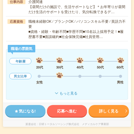
介護関連
仕事内容
【昼間だけの施設で、生活サポートなど】＊お年寄りが昼間
だけ生活のサポートを受けたり、気分転換できるデ…
職種未経験OK / ブランクOK / パソコンスキル不要 / 英語力不
応募資格
要
■資格・経験・年齢不問■学歴不問■10名以上採用予定！■履
歴書不要■面談確約■社会保険完備■社員登用…
職場の雰囲気
年齢層
20代
30代
40代
50代
60代
男女比率
女性
男性
もっと見る
気になる!
応募へ進む
詳しく見る
派遣会社
日研トータルソーシング株式会社 メディカルケア事業部