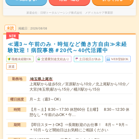
派遣会社
日研トータルソーシング株式会社 メディカルケア事業部
未読
掲載日
2026/08/08
NEW
≪週3～午前のみ・時短など働き方自由≫未経
験歓迎！病院事務＃20代～40代活躍中
職種未経験OK
交通費別途支給あり
土日祝日が休み
WEB登録OK
派遣
埼玉県上尾市
勤務地
上尾駅から徒歩5分／宮原駅から10分／北上尾駅から10分／
大宮(埼玉県)駅から15分／桶川駅から15分
月～土（週3～OK）
曜日頻度
【月～土】8:30～17:30 休憩60分【土曜】 8:30～12:30 休
時間
憩なし＊午前のみOK＊午…
【即日スタートOK】⇒長期歓迎のお仕事！ 8月～＊9月～
期間
＊10月～など開始日はお気軽にご相談ください