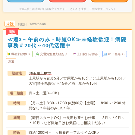
派遣会社
株式会社日本教育クリエイト さいたま支社 三幸医療エージェント
未読
掲載日
2026/08/08
NEW
≪週3～午前のみ・時短OK≫未経験歓迎！病院
事務＃20代～40代活躍中
職種未経験OK
交通費別途支給あり
土日祝日が休み
WEB登録OK
派遣
埼玉県上尾市
勤務地
上尾駅から徒歩5分／宮原駅から10分／北上尾駅から10分／
大宮(埼玉県)駅から15分／桶川駅から15分
月～土（週3～OK）
曜日頻度
【月～土】8:30～17:30 休憩60分【土曜】 8:30～12:30 休
時間
憩なし＊午前のみOK＊午…
【即日スタートOK】⇒長期歓迎のお仕事！ 8月～＊9月～
期間
＊10月～など開始日はお気軽にご相談ください
時給1200円～ ＜扶養内～フルタイムOK＞
時給