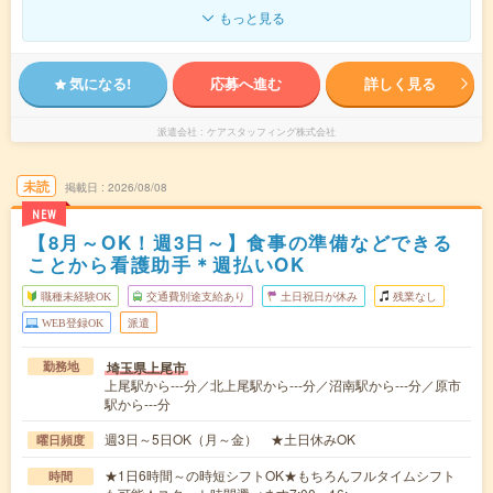
もっと見る
気になる!
応募へ進む
詳しく見る
派遣会社
ケアスタッフィング株式会社
未読
掲載日
2026/08/08
NEW
【8月～OK！週3日～】食事の準備などできる
ことから看護助手＊週払いOK
職種未経験OK
交通費別途支給あり
土日祝日が休み
残業なし
WEB登録OK
派遣
埼玉県上尾市
勤務地
上尾駅から---分／北上尾駅から---分／沼南駅から---分／原市
駅から---分
週3日～5日OK（月～金） ★土日休みOK
曜日頻度
★1日6時間～の時短シフトOK★もちろんフルタイムシフト
時間