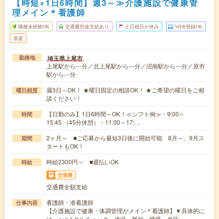
【時短×1日6時間】週3～≫介護施設で健康管
理メイン＊看護師
職種未経験OK
交通費別途支給あり
土日祝日が休み
WEB登録OK
派遣
埼玉県上尾市
勤務地
上尾駅から---分／北上尾駅から---分／沼南駅から---分／原市
駅から---分
週3日～OK！ ★曜日固定の相談OK！ ★ご希望の曜日をご相
曜日頻度
談ください！
【日勤のみ】1日6時間～OK！≪シフト例≫・9:00～
時間
15:45 （45分休憩）・11:00～17:…
2ヶ月～ ■ご応募から最短3日後に開始可能 8月～、9月ス
期間
タートもOK！
時給2300円～ ■週払いOK
時給
交通費
交通費全額支給
看護師・准看護師
仕事内容
【介護施設で健康・体調管理がメイン＊看護師】▼具体的に
は…○バイタルチェック 体温・脈拍・呼吸・血圧…