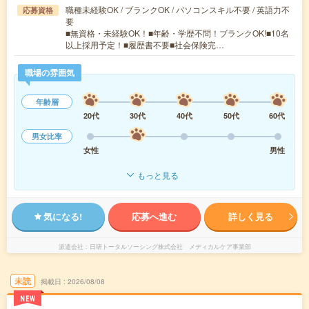
職種未経験OK / ブランクOK / パソコンスキル不要 / 英語力不
応募資格
要
■無資格・未経験OK！■年齢・学歴不問！ブランクOK!■10名
以上採用予定！■履歴書不要■社会保険完…
職場の雰囲気
年齢層
20代
30代
40代
50代
60代
男女比率
女性
男性
もっと見る
気になる!
応募へ進む
詳しく見る
派遣会社
日研トータルソーシング株式会社 メディカルケア事業部
未読
掲載日
2026/08/08
NEW