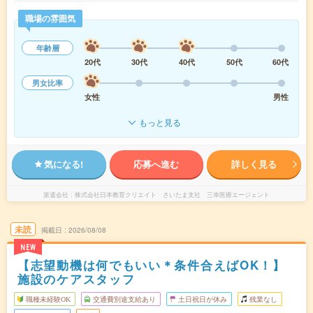
職場の雰囲気
年齢層
20代
30代
40代
50代
60代
男女比率
女性
男性
もっと見る
気になる!
応募へ進む
詳しく見る
派遣会社
株式会社日本教育クリエイト さいたま支社 三幸医療エージェント
未読
掲載日
2026/08/08
NEW
【志望動機は何でもいい＊条件合えばOK！】
施設のケアスタッフ
職種未経験OK
交通費別途支給あり
土日祝日が休み
残業なし