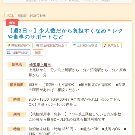
派遣会社
日研トータルソーシング株式会社 メディカルケア事業部
未読
掲載日
2026/08/08
NEW
【週3日～】少人数だから負担すくなめ＊レク
や食事のサポートなど
職種未経験OK
交通費別途支給あり
土日祝日が休み
残業なし
WEB登録OK
派遣
埼玉県上尾市
勤務地
上尾駅から---分／北上尾駅から---分／沼南駅から---分／原市
駅から---分
週3日～（週2日～も相談OK） ■曜日固定の相談OK！ ■希望
曜日頻度
の曜日があればご相談ください！
9:00～18:00（休憩60分）■ご希望があれば下記シフトも
時間
OK！早番 7:00～16:00遅番 …
【積極採用中！急募！】＊1年以上勤務している方が多数！
期間
ご応募から最短2～3日後の就業も相談可能です！
無資格未経験：時給1350円～ ■週払いOK ■扶養内OK ■
時給
日収1万800円以上