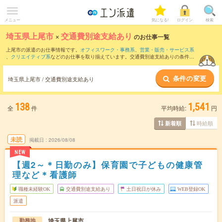
メニュー
気になる!
ログイン
検索
埼玉県上尾市
×
交通費別途支給あり
のお仕事一覧
上尾市の派遣のお仕事情報です。
オフィスワーク・事務系
、
営業・販売・サービス系
、
クリエイティブ系
などのお仕事を取り揃えています。交通費別途支給ありの条件の
他に、
職種未経験OK
、
友だちと一緒の応募OK
、
残業なし
などのこだわり条件も取り
揃えています。
条件の変更
埼玉県上尾市 / 交通費別途支給あり
138
1,541
全
件
平均時給:
円
時給順
新着順
未読
掲載日
2026/08/08
NEW
【週2～＊日勤のみ】保育園で子どもの健康管
理など＊看護師
職種未経験OK
交通費別途支給あり
土日祝日が休み
WEB登録OK
派遣
埼玉県上尾市
勤務地