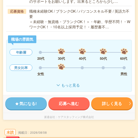
のサポートをお願いします。出来るところから少し…
職種未経験OK / ブランクOK / パソコンスキル不要 / 英語力不
応募資格
要
＜未経験・無資格・ブランクOK！＞・年齢、学歴不問！・W
ワークOK！・10名以上採用予定！・履歴書不…
職場の雰囲気
年齢層
20代
30代
40代
50代
60代
男女比率
女性
男性
もっと見る
気になる!
応募へ進む
詳しく見る
派遣会社
ケアスタッフィング株式会社
未読
掲載日
2026/08/08