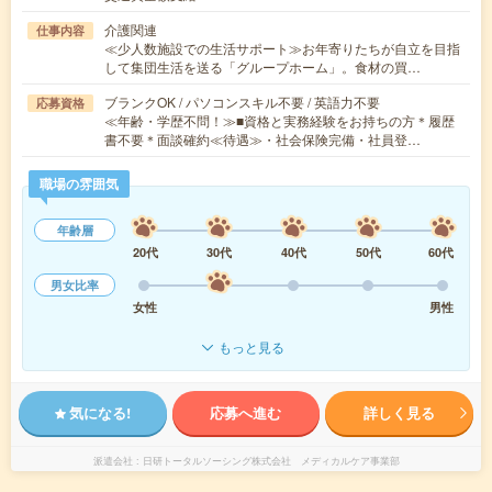
介護関連
仕事内容
≪少人数施設での生活サポート≫お年寄りたちが自立を目指
して集団生活を送る「グループホーム」。食材の買…
ブランクOK / パソコンスキル不要 / 英語力不要
応募資格
≪年齢・学歴不問！≫■資格と実務経験をお持ちの方＊履歴
書不要＊面談確約≪待遇≫・社会保険完備・社員登…
職場の雰囲気
年齢層
20代
30代
40代
50代
60代
男女比率
女性
男性
もっと見る
気になる!
応募へ進む
詳しく見る
派遣会社
日研トータルソーシング株式会社 メディカルケア事業部