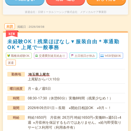
派遣会社
日研トータルソーシング株式会社 メディカルケア事業部
未読
掲載日
2026/08/08
NEW
未経験OK！残業ほぼなし▼服装自由＊車通勤
OK＊上尾で一般事務
職種未経験OK
交通費別途支給あり
土日祝日が休み
WEB登録OK
派遣
埼玉県上尾市
勤務地
上尾駅からバス10分
月～金／週5日
曜日頻度
08:30-17:30（休憩60分）実働8時間（残業少なめ！）
時間
2026年09月01日～長期 ※開始日相談OK ※9月～！
期間
時給1650円 月収例 26万円 時給1650円×実働8h×週5日×4
時給
週 ※月収例を保証するものではありません。※給与即受取り
サービス利用可（利用条件有）