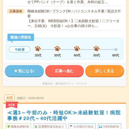
せてPPバンド（テープ）を巻く作業、木枠の組立…
職種未経験OK / ブランクOK / パソコンスキル不要 / 英語力不
応募資格
要
【来社不要、WEB登録OK！】〇未経験大歓迎！〇フリータ
ー、主婦(夫) 大歓迎！ ※お仕事の掛け持ち…
職場の雰囲気
年齢層
20代
30代
40代
50代
60代
気になる!
応募へ進む
詳しく見る
派遣会社
株式会社テクノ・サービス
未読
掲載日
2026/08/08
NEW
≪週3～午前のみ・時短OK≫未経験歓迎！病院
事務＃20代～40代活躍中
職種未経験OK
交通費別途支給あり
土日祝日が休み
WEB登録OK