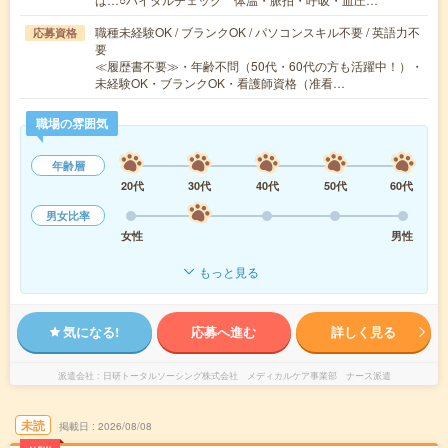
職種未経験OK / ブランクOK / パソコンスキル不要 / 英語力不
応募資格
要
≪履歴書不要≫・年齢不問（50代・60代の方も活躍中！）・
未経験OK・ブランクOK・看護師資格（准看…
職場の雰囲気
年齢層
20代
30代
40代
50代
60代
男女比率
女性
男性
もっと見る
気になる!
応募へ進む
詳しく見る
派遣会社
日研トータルソーシング株式会社 メディカルケア事業部 ナース派遣
未読
掲載日
2026/08/08