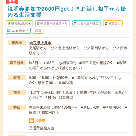
NEW
説明会参加で2000円get！＊お話し相手から始
める生活支援
職種未経験OK
交通費別途支給あり
土日祝日が休み
残業なし
WEB登録OK
派遣
埼玉県上尾市
勤務地
上尾駅から---分／北上尾駅から---分／沼南駅から---分／原市
駅から---分
週3日～（週2日～も相談OK） ■曜日固定の相談OK！ ■希望
曜日頻度
の曜日があればご相談ください！
9:00～18:00（休憩60分）■ご希望があれば下記シフトも
時間
OK！早番 7:00～16:00遅番 …
【現在も積極採用中！急募！】勤務1年以上が多数！応募か
期間
ら最短2～3日後に就業可能！
無資格未経験：時給1350円～ ■週払いOK ■扶養内OK ■
時給
日収1万800円以上
交通費
交通費全額支給