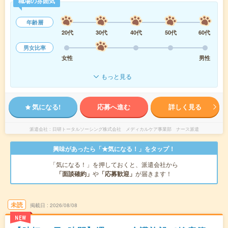
職場の雰囲気
年齢層
20代
30代
40代
50代
60代
男女比率
女性
男性
もっと見る
気になる!
応募へ進む
詳しく見る
派遣会社
日研トータルソーシング株式会社 メディカルケア事業部 ナース派遣
興味があったら「★気になる！」をタップ！
「気になる！」を押しておくと、派遣会社から
「面談確約」
や
「応募歓迎」
が届きます！
未読
掲載日
2026/08/08
NEW