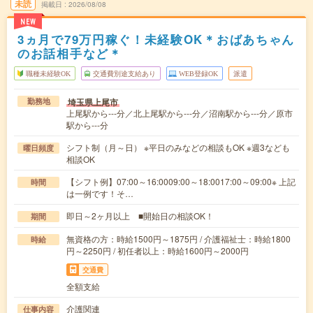
未読
掲載日
2026/08/08
NEW
3ヵ月で79万円稼ぐ！未経験OK＊おばあちゃん
のお話相手など＊
職種未経験OK
交通費別途支給あり
WEB登録OK
派遣
埼玉県上尾市
勤務地
上尾駅から---分／北上尾駅から---分／沼南駅から---分／原市
駅から---分
シフト制（月～日） ※平日のみなどの相談もOK ※週3なども
曜日頻度
相談OK
【シフト例】07:00～16:0009:00～18:0017:00～09:00※ 上記
時間
は一例です！そ…
即日～2ヶ月以上 ■開始日の相談OK！
期間
無資格の方：時給1500円～1875円 / 介護福祉士：時給1800
時給
円～2250円 / 初任者以上：時給1600円～2000円
交通費
全額支給
介護関連
仕事内容