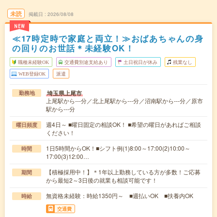
未読
掲載日
2026/08/08
NEW
≪17時定時で家庭と両立！≫おばあちゃんの身
の回りのお世話＊未経験OK！
職種未経験OK
交通費別途支給あり
土日祝日が休み
残業なし
WEB登録OK
派遣
埼玉県上尾市
勤務地
上尾駅から---分／北上尾駅から---分／沼南駅から---分／原市
駅から---分
週4日～ ■曜日固定の相談OK！ ■希望の曜日があればご相談
曜日頻度
ください！
1日5時間からOK！■シフト例(1)8:00～17:00(2)10:00～
時間
17:00(3)12:00…
【積極採用中！】＊1年以上勤務している方が多数！ご応募
期間
から最短2～3日後の就業も相談可能です！
無資格未経験：時給1350円～ ■週払いOK ■扶養内OK
時給
交通費