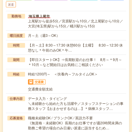
派遣
埼玉県上尾市
勤務地
上尾駅から徒歩5分／宮原駅から10分／北上尾駅から10分／
大宮(埼玉県)駅から15分／桶川駅から15分
月～土（週3～OK）
曜日頻度
【月～土】8:30～17:30 休憩60分【土曜】 8:30～12:30 休
時間
憩なし＊午前のみOK＊午…
【即日スタートOK】⇒長期歓迎のお仕事！ 8月～＊9月～
期間
＊10月～など開始日はお気軽にご相談ください
時給1200円～ ＜扶養内～フルタイムOK＞
時給
交通費
交通費全額支給
データ入力・タイピング
仕事内容
＼未経験から始めた方も活躍中／スタッフステーションの事
務スタッフ【おまかせするのは…】＊病棟スタッフ…
職種未経験OK / ブランクOK / 英語力不要
応募資格
《無資格・未経験OK》長期のお仕事ですが週20時間未満の
勤務ご希望の場合のみ日雇い派遣に該当するため…