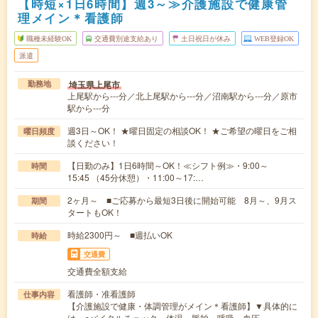
【時短×1日6時間】週3～≫介護施設で健康管
理メイン＊看護師
職種未経験OK
交通費別途支給あり
土日祝日が休み
WEB登録OK
派遣
埼玉県上尾市
勤務地
上尾駅から---分／北上尾駅から---分／沼南駅から---分／原市
駅から---分
週3日～OK！ ★曜日固定の相談OK！ ★ご希望の曜日をご相
曜日頻度
談ください！
【日勤のみ】1日6時間～OK！≪シフト例≫・9:00～
時間
15:45 （45分休憩）・11:00～17:…
2ヶ月～ ■ご応募から最短3日後に開始可能 8月～、9月ス
期間
タートもOK！
時給2300円～ ■週払いOK
時給
交通費
交通費全額支給
看護師・准看護師
仕事内容
【介護施設で健康・体調管理がメイン＊看護師】▼具体的に
は…○バイタルチェック 体温・脈拍・呼吸・血圧…