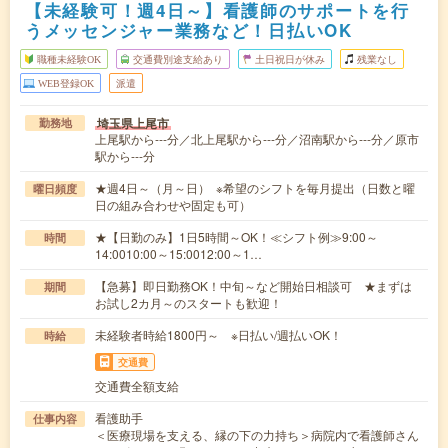
【未経験可！週4日～】看護師のサポートを行
うメッセンジャー業務など！日払いOK
職種未経験OK
交通費別途支給あり
土日祝日が休み
残業なし
WEB登録OK
派遣
埼玉県上尾市
勤務地
上尾駅から---分／北上尾駅から---分／沼南駅から---分／原市
駅から---分
★週4日～（月～日） ※希望のシフトを毎月提出（日数と曜
曜日頻度
日の組み合わせや固定も可）
★【日勤のみ】1日5時間～OK！≪シフト例≫9:00～
時間
14:0010:00～15:0012:00～1…
【急募】即日勤務OK！中旬～など開始日相談可 ★まずは
期間
お試し2カ月～のスタートも歓迎！
未経験者時給1800円～ ※日払い/週払いOK！
時給
交通費
交通費全額支給
看護助手
仕事内容
＜医療現場を支える、縁の下の力持ち＞病院内で看護師さん