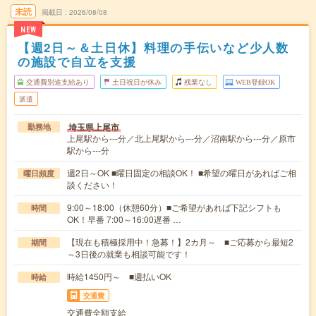
未読
掲載日
2026/08/08
NEW
【週2日～＆土日休】料理の手伝いなど少人数
の施設で自立を支援
交通費別途支給あり
土日祝日が休み
残業なし
WEB登録OK
派遣
埼玉県上尾市
勤務地
上尾駅から---分／北上尾駅から---分／沼南駅から---分／原市
駅から---分
週2日～OK ■曜日固定の相談OK！ ■希望の曜日があればご相
曜日頻度
談ください！
9:00～18:00（休憩60分）■ご希望があれば下記シフトも
時間
OK！早番 7:00～16:00遅番 …
【現在も積極採用中！急募！】2カ月～ ■ご応募から最短2
期間
～3日後の就業も相談可能です！
時給1450円～ ■週払いOK
時給
交通費
交通費全額支給