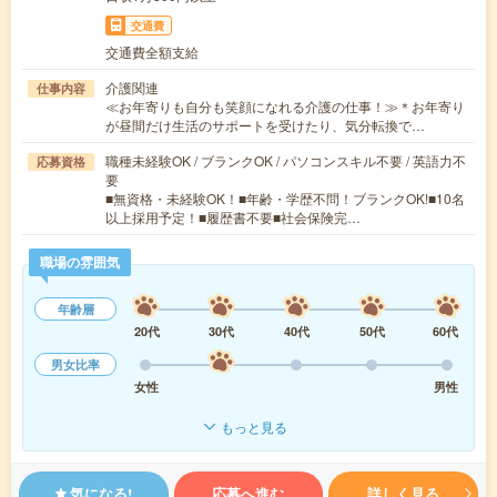
交通費
交通費全額支給
介護関連
仕事内容
≪お年寄りも自分も笑顔になれる介護の仕事！≫＊お年寄り
が昼間だけ生活のサポートを受けたり、気分転換で…
職種未経験OK / ブランクOK / パソコンスキル不要 / 英語力不
応募資格
要
■無資格・未経験OK！■年齢・学歴不問！ブランクOK!■10名
以上採用予定！■履歴書不要■社会保険完…
職場の雰囲気
年齢層
20代
30代
40代
50代
60代
男女比率
女性
男性
もっと見る
気になる!
応募へ進む
詳しく見る