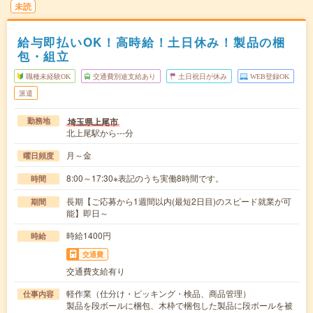
未読
給与即払いOK！高時給！土日休み！製品の梱
包・組立
職種未経験OK
交通費別途支給あり
土日祝日が休み
WEB登録OK
派遣
埼玉県上尾市
勤務地
北上尾駅から---分
月～金
曜日頻度
8:00～17:30※表記のうち実働8時間です。
時間
長期【ご応募から1週間以内(最短2日目)のスピード就業が可
期間
能】即日～
時給1400円
時給
交通費
交通費支給有り
軽作業（仕分け・ピッキング・検品、商品管理）
仕事内容
製品を段ボールに梱包、木枠で梱包した製品に段ボールを被