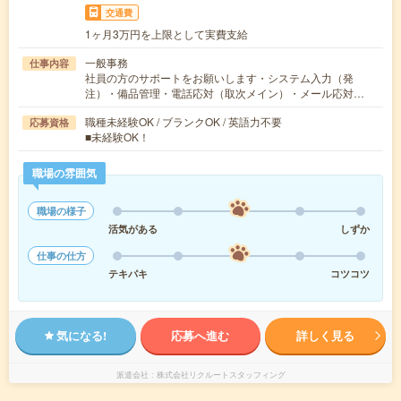
交通費
1ヶ月3万円を上限として実費支給
一般事務
仕事内容
社員の方のサポートをお願いします・システム入力（発
注）・備品管理・電話応対（取次メイン）・メール応対…
職種未経験OK / ブランクOK / 英語力不要
応募資格
■未経験OK！
職場の雰囲気
職場の様子
活気がある
しずか
仕事の仕方
テキパキ
コツコツ
気になる!
応募へ進む
詳しく見る
派遣会社
株式会社リクルートスタッフィング