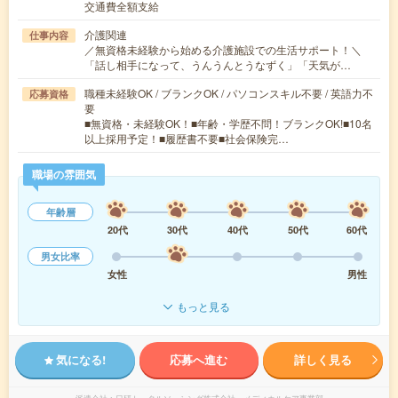
交通費全額支給
介護関連
仕事内容
／無資格未経験から始める介護施設での生活サポート！＼
「話し相手になって、うんうんとうなずく」「天気が…
職種未経験OK / ブランクOK / パソコンスキル不要 / 英語力不
応募資格
要
■無資格・未経験OK！■年齢・学歴不問！ブランクOK!■10名
以上採用予定！■履歴書不要■社会保険完…
職場の雰囲気
年齢層
20代
30代
40代
50代
60代
男女比率
女性
男性
もっと見る
気になる!
応募へ進む
詳しく見る