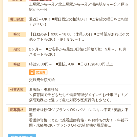
上尾駅から---分／北上尾駅から---分／沼南駅から---分／原市
駅から---分
週2日～OK！ ■曜日固定の相談OK！ ■ご希望の曜日をご相談
曜日頻度
ください！
【日勤のみ】9:00～18:00（休憩60分）■ご希望があればその
時間
他シフトもOK！（例）8:30～1…
2ヶ月～ ■ご応募から最短3日後に開始可能 9月～、10月
期間
スタートもOK！
時給2300円～ ■週払いOK ■日収1万8400円以上
時給
交通費
交通費全額支給
看護師・准看護師
仕事内容
＼保育園で子どもたちの健康管理がメインのお仕事です！／
病院勤務とは違って急な対応や医療行為も少なく、…
職種未経験OK / ブランクOK / パソコンスキル不要 / 英語力不
応募資格
要
看護師資格（または准看護師資格）をお持ちの方！・年齢不
問・未経験OK・ブランクOK※志望動機や履歴書…