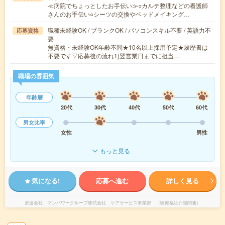
≪病院でちょっとしたお手伝い≫○カルテ整理などの看護師
さんのお手伝い○シーツの交換やベッドメイキング…
職種未経験OK / ブランクOK / パソコンスキル不要 / 英語力不
応募資格
要
無資格・未経験OK年齢不問★10名以上採用予定★履歴書は
不要です▽応募後の流れ1)翌営業日までに担当…
職場の雰囲気
年齢層
20代
30代
40代
50代
60代
男女比率
女性
男性
もっと見る
気になる!
応募へ進む
詳しく見る
派遣会社
マンパワーグループ株式会社 ケアサービス事業部 （医療福祉介護関連）