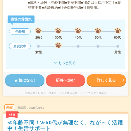
■資格・経験・年齢不問■学歴不問■10名以上採用予定！■履
歴書不要■面談確約■社会保険完備■社員登用…
職場の雰囲気
年齢層
20代
30代
40代
50代
60代
男女比率
女性
男性
もっと見る
気になる!
応募へ進む
詳しく見る
派遣会社
日研トータルソーシング株式会社 メディカルケア事業部
未読
掲載日
2026/08/08
NEW
≪年齢不問！≫50代が無理なく、なが～く活躍
中！生活サポート