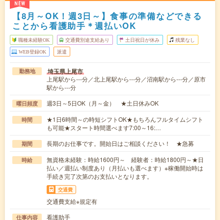
NEW
【8月～OK！週3日～】食事の準備などできる
ことから看護助手＊週払いOK
職種未経験OK
交通費別途支給あり
土日祝日が休み
残業なし
WEB登録OK
派遣
埼玉県上尾市
勤務地
上尾駅から---分／北上尾駅から---分／沼南駅から---分／原市
駅から---分
週3日～5日OK（月～金） ★土日休みOK
曜日頻度
★1日6時間～の時短シフトOK★もちろんフルタイムシフト
時間
も可能★スタート時間選べます7:00～16:…
長期のお仕事です。開始日はご相談ください！ ★急募
期間
無資格未経験：時給1600円～ 経験者：時給1800円～★日
時給
払い／週払い制度あり（月払いも選べます）※稼働開始時は
手続き完了次第のお支払いとなります。
交通費
交通費支給※規定有
看護助手
仕事内容