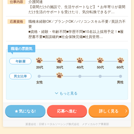
介護関連
仕事内容
【昼間だけの施設で、生活サポートなど】＊お年寄りが昼間
だけ生活のサポートを受けたり、気分転換できるデ…
職種未経験OK / ブランクOK / パソコンスキル不要 / 英語力不
応募資格
要
■資格・経験・年齢不問■学歴不問■10名以上採用予定！■履
歴書不要■面談確約■社会保険完備■社員登用…
職場の雰囲気
年齢層
20代
30代
40代
50代
60代
男女比率
女性
男性
もっと見る
気になる!
応募へ進む
詳しく見る
派遣会社
日研トータルソーシング株式会社 メディカルケア事業部