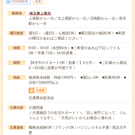
WEB登録OK
派遣
埼玉県上尾市
勤務地
上尾駅から---分／北上尾駅から---分／沼南駅から---分／原市
駅から---分
週3日～（週2日～も相談OK） ■曜日固定の相談OK！ ■希望
曜日頻度
の曜日があればご相談ください！
9:00～18:00（休憩60分）■ご希望があれば下記シフトも
時間
OK！早番 7:00～16:00遅番 …
【8月中のスタートOK！急募！】2カ月～ ■ご応募から最短
期間
2～3日後に就業が可能です！
無資格未経験：時給1350円～ ■週払いOK ■扶養内OK ■
時給
日収1万800円以上
交通費
交通費全額支給
介護関連
仕事内容
／介護施設での生活サポート！＼「話し相手になって、うん
うんとうなずく」「天気がいいからお散歩に連れ出…
職種未経験OK / ブランクOK / パソコンスキル不要 / 英語力不
応募資格
要