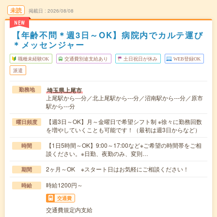
未読
掲載日
2026/08/08
NEW
【年齢不問＊週3日～OK】病院内でカルテ運び
＊メッセンジャー
職種未経験OK
交通費別途支給あり
土日祝日が休み
WEB登録OK
派遣
埼玉県上尾市
勤務地
上尾駅から---分／北上尾駅から---分／沼南駅から---分／原市
駅から---分
【週3日～OK】月～金曜日で希望シフト制 ※徐々に勤務回数
曜日頻度
を増やしていくことも可能です！（最初は週3日からなど）
【1日5時間～OK】9:00～17:00など※ご希望の時間帯をご相
時間
談ください。※日勤、夜勤のみ、変則…
2ヶ月～OK ※スタート日はお気軽にご相談ください！
期間
時給1200円～
時給
交通費
交通費規定内支給