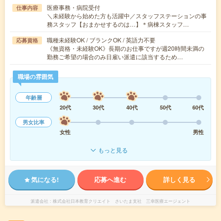
医療事務・病院受付
仕事内容
＼未経験から始めた方も活躍中／スタッフステーションの事
務スタッフ【おまかせするのは…】＊病棟スタッフ…
職種未経験OK / ブランクOK / 英語力不要
応募資格
《無資格・未経験OK》長期のお仕事ですが週20時間未満の
勤務ご希望の場合のみ日雇い派遣に該当するため…
職場の雰囲気
年齢層
20代
30代
40代
50代
60代
男女比率
女性
男性
もっと見る
気になる!
応募へ進む
詳しく見る
派遣会社
株式会社日本教育クリエイト さいたま支社 三幸医療エージェント