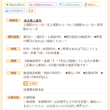
職種未経験OK
交通費別途支給あり
土日祝日が休み
残業なし
WEB登録OK
派遣
埼玉県上尾市
勤務地
上尾駅から---分／北上尾駅から---分／沼南駅から---分／原市
駅から---分
週3日～（週2日～も相談OK） ■曜日固定の相談OK！ ■希望
曜日頻度
の曜日があればご相談ください！
9:00～18:00（休憩60分）■ご希望があれば下記シフトも
時間
OK！早番 7:00～16:00遅番 …
【積極採用中！急募！】＊1年以上勤務している方が多数！
期間
ご応募から最短2～3日後の就業も相談可能です！
無資格未経験：時給1350円～ ■週払いOK ■扶養内OK ■
時給
日収1万800円以上
交通費
交通費全額支給
介護関連
仕事内容
＜無資格・未経験OK！お話相手などの生活支援＞ 施設にい
るおじいちゃん・おばあちゃんのお話し相手など…