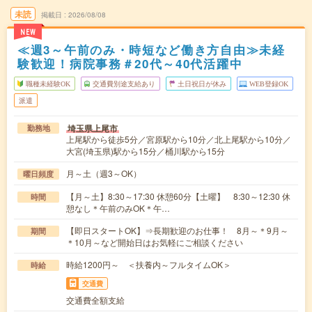
未読
掲載日
2026/08/08
NEW
≪週3～午前のみ・時短など働き方自由≫未経
験歓迎！病院事務＃20代～40代活躍中
職種未経験OK
交通費別途支給あり
土日祝日が休み
WEB登録OK
派遣
埼玉県上尾市
勤務地
上尾駅から徒歩5分／宮原駅から10分／北上尾駅から10分／
大宮(埼玉県)駅から15分／桶川駅から15分
月～土（週3～OK）
曜日頻度
【月～土】8:30～17:30 休憩60分【土曜】 8:30～12:30 休
時間
憩なし＊午前のみOK＊午…
【即日スタートOK】⇒長期歓迎のお仕事！ 8月～＊9月～
期間
＊10月～など開始日はお気軽にご相談ください
時給1200円～ ＜扶養内～フルタイムOK＞
時給
交通費
交通費全額支給