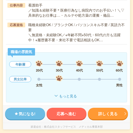
看護助手
仕事内容
／知識＆経験不要＊医療行為なし病院内でのお手伝い！＼▽
具体的なお仕事は…・カルテや処方薬の運搬・備品…
職種未経験OK / ブランクOK / パソコンスキル不要 / 英語力不
応募資格
要
＼無資格・未経験OK／※年齢不問※50代・60代の方も活躍
中！※履歴書不要・来社不要で電話相談もOK…
職場の雰囲気
年齢層
20代
30代
40代
50代
60代
男女比率
女性
男性
もっと見る
気になる!
応募へ進む
詳しく見る
派遣会社
株式会社スタッフサービス メディカル事業本部