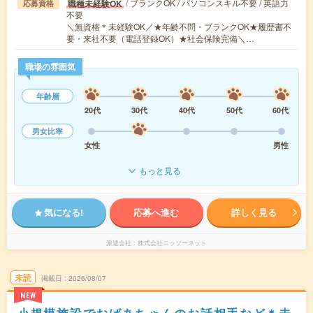
/ ブランクOK / パソコンスキル不要 / 英語力
職種未経験OK
応募資格
不要
＼無資格＊未経験OK／★年齢不問・ブランクOK★履歴書不
要・来社不要（電話登録OK）★社会保険完備＼…
職場の雰囲気
年齢層
20代
30代
40代
50代
60代
男女比率
女性
男性
もっと見る
気になる!
応募へ進む
詳しく見る
派遣会社
株式会社ニッソーネット
未読
掲載日
2026/08/07
NEW