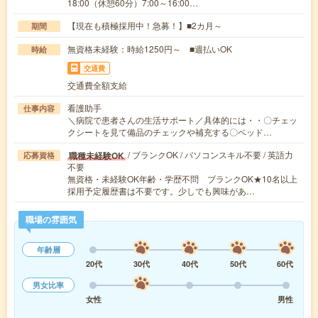
18:00（休憩60分）7:00～16:00…
【現在も積極採用中！急募！】■2カ月～
期間
無資格未経験：時給1250円～ ■週払いOK
時給
交通費
交通費全額支給
看護助手
仕事内容
＼病院で患者さんの生活サポート／具体的には・・〇チェッ
クシートを見て備品のチェックや補充する〇ベッド…
/ ブランクOK / パソコンスキル不要 / 英語力
職種未経験OK
応募資格
不要
無資格・未経験OK年齢・学歴不問 ブランクOK★10名以上
採用予定履歴書は不要です。少しでも興味があ…
職場の雰囲気
年齢層
20代
30代
40代
50代
60代
男女比率
女性
男性