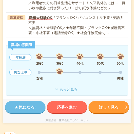
／利用者の方の日常生活をサポート！＼▽具体的には…・買
い物や散歩に付き添ったり・折り紙や体操などのレ…
/ ブランクOK / パソコンスキル不要 / 英語力
職種未経験OK
応募資格
不要
＼無資格＊未経験OK／★年齢不問・ブランクOK★履歴書不
要・来社不要（電話登録OK）★社会保険完備＼…
職場の雰囲気
年齢層
20代
30代
40代
50代
60代
男女比率
女性
男性
もっと見る
気になる!
応募へ進む
詳しく見る
派遣会社
株式会社ニッソーネット