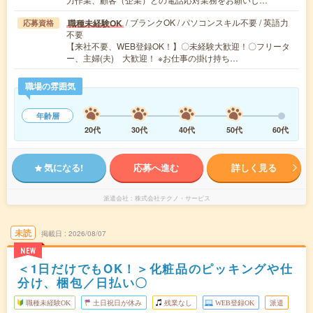
/ ブランクOK / パソコンスキル不要 / 英語力
職種未経験OK
応募資格
不要
【来社不要、WEB登録OK！】〇未経験大歓迎！〇フリータ
ー、主婦(夫) 大歓迎！ ※お仕事の掛け持ち…
職場の雰囲気
年齢層
20代
30代
40代
50代
60代
気になる!
応募へ進む
詳しく見る
派遣会社
株式会社テクノ・サービス
未読
掲載日
2026/08/07
NEW
＜1日だけでもOK！＞化粧品のピッキングや仕
分け、梱包／日払い〇
職種未経験OK
土日祝日が休み
残業なし
WEB登録OK
派遣