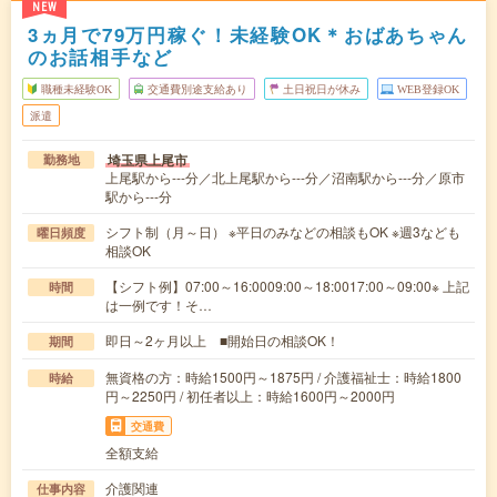
NEW
3ヵ月で79万円稼ぐ！未経験OK＊おばあちゃん
のお話相手など
職種未経験OK
交通費別途支給あり
土日祝日が休み
WEB登録OK
派遣
埼玉県上尾市
勤務地
上尾駅から---分／北上尾駅から---分／沼南駅から---分／原市
駅から---分
シフト制（月～日） ※平日のみなどの相談もOK ※週3なども
曜日頻度
相談OK
【シフト例】07:00～16:0009:00～18:0017:00～09:00※ 上記
時間
は一例です！そ…
即日～2ヶ月以上 ■開始日の相談OK！
期間
無資格の方：時給1500円～1875円 / 介護福祉士：時給1800
時給
円～2250円 / 初任者以上：時給1600円～2000円
交通費
全額支給
介護関連
仕事内容