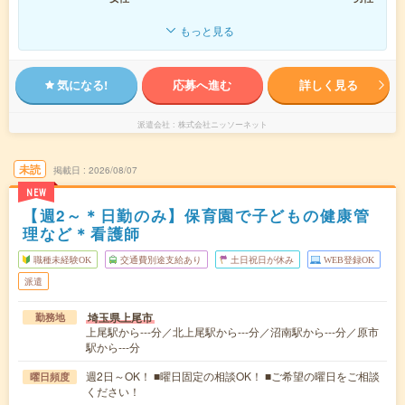
もっと見る
気になる!
応募へ進む
詳しく見る
派遣会社
株式会社ニッソーネット
未読
掲載日
2026/08/07
NEW
【週2～＊日勤のみ】保育園で子どもの健康管
理など＊看護師
職種未経験OK
交通費別途支給あり
土日祝日が休み
WEB登録OK
派遣
埼玉県上尾市
勤務地
上尾駅から---分／北上尾駅から---分／沼南駅から---分／原市
駅から---分
週2日～OK！ ■曜日固定の相談OK！ ■ご希望の曜日をご相談
曜日頻度
ください！