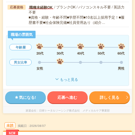
/ ブランクOK / パソコンスキル不要 / 英語力
職種未経験OK
応募資格
不要
■資格・経験・年齢不問■学歴不問■10名以上採用予定！■履
歴書不要■社会保険完備■社員登用あり（紹介…
職場の雰囲気
年齢層
20代
30代
40代
50代
60代
男女比率
女性
男性
もっと見る
気になる!
応募へ進む
詳しく見る
派遣会社
日研トータルソーシング株式会社 メディカルケア事業部
未読
掲載日
2026/08/07
NEW