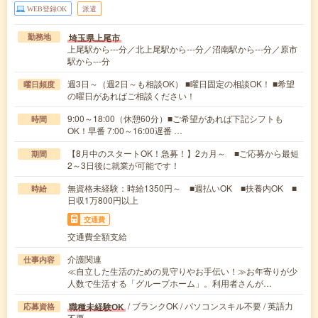
WEB登録OK
派遣
埼玉県上尾市
勤務地
上尾駅から---分／北上尾駅から---分／沼南駅から---分／原市
駅から---分
週3日～（週2日～も相談OK） ■曜日固定の相談OK！ ■希望
曜日頻度
の曜日があればご相談ください！
9:00～18:00（休憩60分）■ご希望があれば下記シフトも
時間
OK！早番 7:00～16:00遅番 …
【8月中のスタートOK！急募！】2カ月～ ■ご応募から最短
期間
2～3日後に就業が可能です！
無資格未経験：時給1350円～ ■週払いOK ■扶養内OK ■
時給
日収1万800円以上
交通費
交通費全額支給
介護関連
仕事内容
≪自立した生活のための見守りやお手伝い！≫お年寄りが少
人数で生活する「グループホーム」。利用者さんが…
/ ブランクOK / パソコンスキル不要 / 英語力
職種未経験OK
応募資格
不要