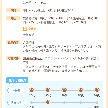
は一例です！そ…
即日～2ヶ月以上 ■開始日の相談OK！
期間
無資格の方：時給1500円～1875円 / 介護福祉士：時給1800
時給
円～2250円 / 初任者以上：時給1600円～2000円
交通費
全額支給
介護関連
仕事内容
／利用者の方の日常生活をサポート！＼▽具体的には…・買
い物や散歩に付き添ったり・折り紙や体操などのレ…
/ ブランクOK / パソコンスキル不要 / 英語力
職種未経験OK
応募資格
不要
＼無資格＊未経験OK／★年齢不問・ブランクOK★履歴書不
要・来社不要（電話登録OK）★社会保険完備＼…
職場の雰囲気
年齢層
20代
30代
40代
50代
60代
男女比率
女性
男性