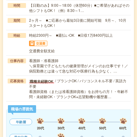
【日勤のみ】9:00～18:00（休憩60分）■ご希望があればその
時間
他シフトもOK！（例）8:30～1…
2ヶ月～ ■ご応募から最短3日後に開始可能 9月～、10月
期間
スタートもOK！
時給2300円～ ■週払いOK ■日収1万8400円以上
時給
交通費
交通費全額支給
看護師・准看護師
仕事内容
＼保育園で子どもたちの健康管理がメインのお仕事です！／
病院勤務とは違って急な対応や医療行為も少なく、…
/ ブランクOK / パソコンスキル不要 / 英語力
職種未経験OK
応募資格
不要
看護師資格（または准看護師資格）をお持ちの方！・年齢不
問・未経験OK・ブランクOK※志望動機や履歴書…
職場の雰囲気
年齢層
20代
30代
40代
50代
60代