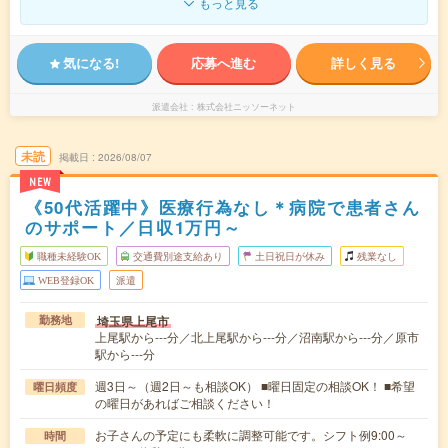
もっと見る
気になる!
応募へ進む
詳しく見る
派遣会社
株式会社ニッソーネット
未読
掲載日
2026/08/07
NEW
《50代活躍中》医療行為なし＊病院で患者さん
のサポート／日収1万円～
職種未経験OK
交通費別途支給あり
土日祝日が休み
残業なし
WEB登録OK
派遣
埼玉県上尾市
勤務地
上尾駅から---分／北上尾駅から---分／沼南駅から---分／原市
駅から---分
週3日～（週2日～も相談OK） ■曜日固定の相談OK！ ■希望
曜日頻度
の曜日があればご相談ください！
お子さんの予定にも柔軟に調整可能です。シフト例9:00～
時間