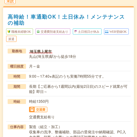
未読
高時給！車通勤OK！土日休み！メンテナンス
の補助
職種未経験OK
交通費別途支給あり
土日祝日が休み
WEB登録OK
派遣
埼玉県上尾市
勤務地
丸山(埼玉県)駅から徒歩18分
月～金
曜日頻度
9:00～17:40※表記のうち実働7時間55分です。
時間
長期【ご応募から1週間以内(最短2日目)のスピード就業が可
期間
能】即日～
時給1350円
時給
交通費
交通費支給有り
製造（組立・加工）
仕事内容
収集車の洗浄、整備補助、部品の受発注や納期確認、PC入
力作業、顧客（企業）との電話応対業務をお願いし…