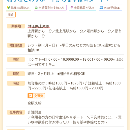
職種未経験OK
交通費別途支給あり
土日祝日が休み
WEB登録OK
派遣
埼玉県上尾市
勤務地
上尾駅から---分／北上尾駅から---分／沼南駅から---分／原市
駅から---分
シフト制（月～日） ※平日のみなどの相談もOK ※週3なども
曜日頻度
相談OK
【シフト例】07:00～16:0009:00～18:0017:00～09:00※ 上記
時間
は一例です！そ…
即日～2ヶ月以上 ■開始日の相談OK！
期間
無資格の方：時給1500円～1875円 / 介護福祉士：時給1800
時給
円～2250円 / 初任者以上：時給1600円～2000円
交通費
全額支給
介護関連
仕事内容
／利用者の方の日常生活をサポート！＼▽具体的には…・買
い物や散歩に付き添ったり・折り紙や体操などのレ…