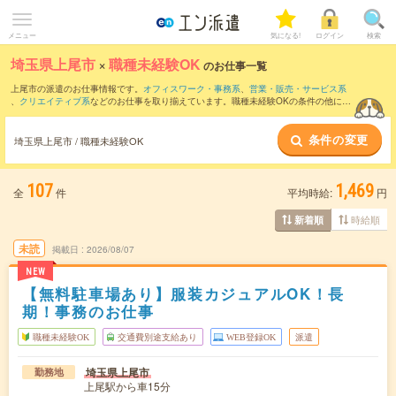
メニュー
気になる!
ログイン
検索
埼玉県上尾市
×
職種未経験OK
のお仕事一覧
上尾市の派遣のお仕事情報です。
オフィスワーク・事務系
、
営業・販売・サービス系
、
クリエイティブ系
などのお仕事を取り揃えています。職種未経験OKの条件の他に、
交通費別途支給あり
、
友だちと一緒の応募OK
、
残業なし
などのこだわり条件も取り揃
えています。
条件の変更
埼玉県上尾市 / 職種未経験OK
107
1,469
全
件
平均時給:
円
時給順
新着順
未読
掲載日
2026/08/07
NEW
【無料駐車場あり】服装カジュアルOK！長
期！事務のお仕事
職種未経験OK
交通費別途支給あり
WEB登録OK
派遣
埼玉県上尾市
勤務地
上尾駅から車15分