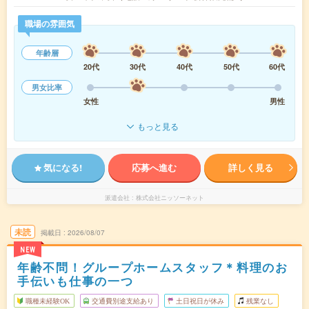
職場の雰囲気
年齢層
20代
30代
40代
50代
60代
男女比率
女性
男性
もっと見る
気になる!
応募へ進む
詳しく見る
派遣会社
株式会社ニッソーネット
未読
掲載日
2026/08/07
NEW
年齢不問！グループホームスタッフ＊料理のお
手伝いも仕事の一つ
職種未経験OK
交通費別途支給あり
土日祝日が休み
残業なし