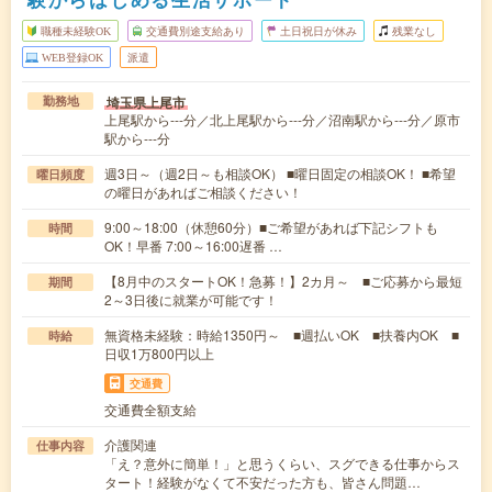
職種未経験OK
交通費別途支給あり
土日祝日が休み
残業なし
WEB登録OK
派遣
埼玉県上尾市
勤務地
上尾駅から---分／北上尾駅から---分／沼南駅から---分／原市
駅から---分
週3日～（週2日～も相談OK） ■曜日固定の相談OK！ ■希望
曜日頻度
の曜日があればご相談ください！
9:00～18:00（休憩60分）■ご希望があれば下記シフトも
時間
OK！早番 7:00～16:00遅番 …
【8月中のスタートOK！急募！】2カ月～ ■ご応募から最短
期間
2～3日後に就業が可能です！
無資格未経験：時給1350円～ ■週払いOK ■扶養内OK ■
時給
日収1万800円以上
交通費
交通費全額支給
介護関連
仕事内容
「え？意外に簡単！」と思うくらい、スグできる仕事からス
タート！経験がなくて不安だった方も、皆さん問題…