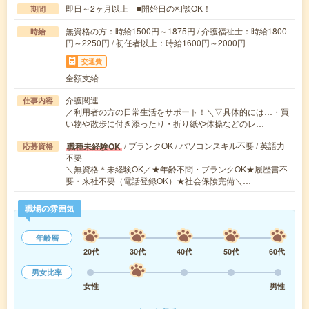
即日～2ヶ月以上 ■開始日の相談OK！
期間
無資格の方：時給1500円～1875円 / 介護福祉士：時給1800
時給
円～2250円 / 初任者以上：時給1600円～2000円
交通費
全額支給
介護関連
仕事内容
／利用者の方の日常生活をサポート！＼▽具体的には…・買
い物や散歩に付き添ったり・折り紙や体操などのレ…
/ ブランクOK / パソコンスキル不要 / 英語力
職種未経験OK
応募資格
不要
＼無資格＊未経験OK／★年齢不問・ブランクOK★履歴書不
要・来社不要（電話登録OK）★社会保険完備＼…
職場の雰囲気
年齢層
20代
30代
40代
50代
60代
男女比率
女性
男性