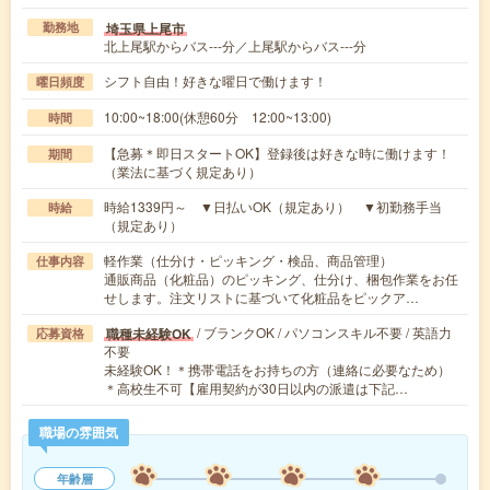
埼玉県上尾市
勤務地
北上尾駅からバス---分／上尾駅からバス---分
シフト自由！好きな曜日で働けます！
曜日頻度
10:00~18:00(休憩60分 12:00~13:00)
時間
【急募＊即日スタートOK】登録後は好きな時に働けます！
期間
（業法に基づく規定あり）
時給1339円～ ▼日払いOK（規定あり） ▼初勤務手当
時給
（規定あり）
軽作業（仕分け・ピッキング・検品、商品管理）
仕事内容
通販商品（化粧品）のピッキング、仕分け、梱包作業をお任
せします。注文リストに基づいて化粧品をピックア…
/ ブランクOK / パソコンスキル不要 / 英語力
職種未経験OK
応募資格
不要
未経験OK！＊携帯電話をお持ちの方（連絡に必要なため）
＊高校生不可【雇用契約が30日以内の派遣は下記…
職場の雰囲気
年齢層