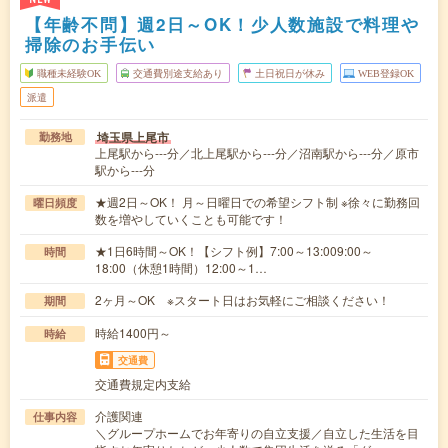
【年齢不問】週2日～OK！少人数施設で料理や
掃除のお手伝い
職種未経験OK
交通費別途支給あり
土日祝日が休み
WEB登録OK
派遣
埼玉県上尾市
勤務地
上尾駅から---分／北上尾駅から---分／沼南駅から---分／原市
駅から---分
★週2日～OK！ 月～日曜日での希望シフト制 ※徐々に勤務回
曜日頻度
数を増やしていくことも可能です！
★1日6時間～OK！【シフト例】7:00～13:009:00～
時間
18:00（休憩1時間）12:00～1…
2ヶ月～OK ※スタート日はお気軽にご相談ください！
期間
時給1400円～
時給
交通費
交通費規定内支給
介護関連
仕事内容
＼グループホームでお年寄りの自立支援／自立した生活を目