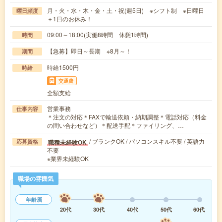
月・火・水・木・金・土・祝(週5日) ※シフト制 ※日曜日
曜日頻度
＋1日のお休み！
09:00～18:00(実働8時間 休憩1時間)
時間
【急募】即日～長期 ※8月～！
期間
時給1500円
時給
交通費
全額支給
営業事務
仕事内容
＊注文の対応＊FAXで輸送依頼・納期調整＊電話対応（料金
の問い合わせなど）＊配送手配＊ファイリング、…
/ ブランクOK / パソコンスキル不要 / 英語力
職種未経験OK
応募資格
不要
※業界未経験OK
職場の雰囲気
年齢層
20代
30代
40代
50代
60代