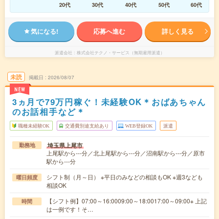
20代
30代
40代
50代
60代
気になる!
応募へ進む
詳しく見る
派遣会社
株式会社テクノ・サービス（無期雇用派遣）
未読
掲載日
2026/08/07
NEW
3ヵ月で79万円稼ぐ！未経験OK＊おばあちゃん
のお話相手など＊
職種未経験OK
交通費別途支給あり
WEB登録OK
派遣
埼玉県上尾市
勤務地
上尾駅から---分／北上尾駅から---分／沼南駅から---分／原市
駅から---分
シフト制（月～日） ※平日のみなどの相談もOK ※週3なども
曜日頻度
相談OK
【シフト例】07:00～16:0009:00～18:0017:00～09:00※ 上記
時間
は一例です！そ…