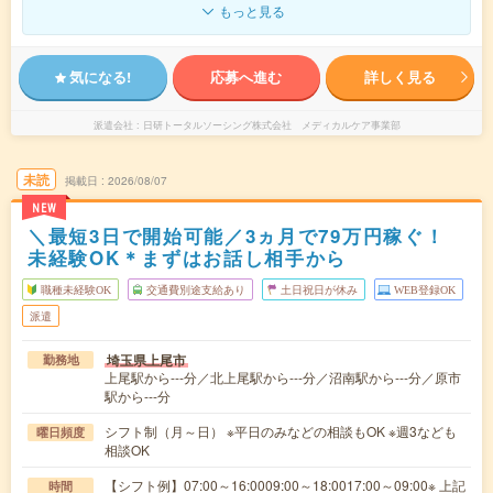
もっと見る
気になる!
応募へ進む
詳しく見る
派遣会社
日研トータルソーシング株式会社 メディカルケア事業部
未読
掲載日
2026/08/07
NEW
＼最短3日で開始可能／3ヵ月で79万円稼ぐ！
未経験OK＊まずはお話し相手から
職種未経験OK
交通費別途支給あり
土日祝日が休み
WEB登録OK
派遣
埼玉県上尾市
勤務地
上尾駅から---分／北上尾駅から---分／沼南駅から---分／原市
駅から---分
シフト制（月～日） ※平日のみなどの相談もOK ※週3なども
曜日頻度
相談OK
【シフト例】07:00～16:0009:00～18:0017:00～09:00※ 上記
時間