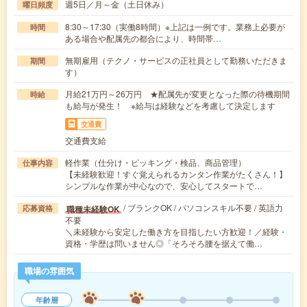
週5日／月～金（土日休み）
曜日頻度
8:30～17:30（実働8時間）※上記は一例です。業務上必要が
時間
ある場合や配属先の都合により、時間帯…
無期雇用（テクノ・サービスの正社員として勤務いただきま
期間
す）
月給21万円～26万円 ★配属先が変更となった際の待機期間
時給
も給与が発生！ ※給与は経験などを考慮して決定します
交通費
交通費支給
軽作業（仕分け・ピッキング・検品、商品管理）
仕事内容
【未経験歓迎！すぐ覚えられるカンタン作業がたくさん！】
シンプルな作業が中心なので、安心してスタートで…
/ ブランクOK / パソコンスキル不要 / 英語力
職種未経験OK
応募資格
不要
＼未経験から安定した働き方を目指したい方歓迎！／経験・
資格・学歴は問いません◎「そろそろ腰を据えて働…
職場の雰囲気
年齢層