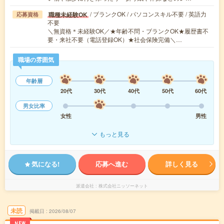
/ ブランクOK / パソコンスキル不要 / 英語力
職種未経験OK
応募資格
不要
＼無資格＊未経験OK／★年齢不問・ブランクOK★履歴書不
要・来社不要（電話登録OK）★社会保険完備＼…
職場の雰囲気
年齢層
20代
30代
40代
50代
60代
男女比率
女性
男性
もっと見る
気になる!
応募へ進む
詳しく見る
派遣会社
株式会社ニッソーネット
未読
掲載日
2026/08/07
NEW