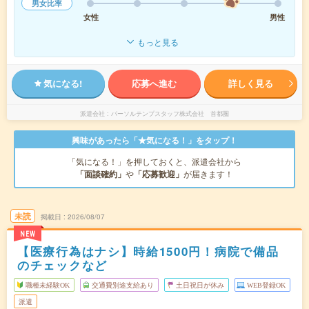
男女比率
女性
男性
もっと見る
気になる!
応募へ進む
詳しく見る
派遣会社
パーソルテンプスタッフ株式会社 首都圏
興味があったら「★気になる！」をタップ！
「気になる！」を押しておくと、派遣会社から
「面談確約」
や
「応募歓迎」
が届きます！
未読
掲載日
2026/08/07
NEW
【医療行為はナシ】時給1500円！病院で備品
のチェックなど
職種未経験OK
交通費別途支給あり
土日祝日が休み
WEB登録OK
派遣