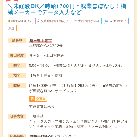
＼未経験OK／時給1700円＊残業ほぼなし！機
械メーカーでデータ入力など
職種未経験OK
交通費別途支給あり
土日祝日が休み
WEB登録OK
派遣
埼玉県上尾市
勤務地
上尾駅からバス10分
月～金 ※土日祝休み
曜日頻度
9:00～18:00 ※残業はほとんどありません。※休憩60分。
時間
【急募】即日～長期
期間
時給1700円＋交 【月収例】293,250円～ ■給与の前払い
時給
が可能な速払いサービスあり
交通費
交通費支給あり
一般事務
仕事内容
＊データ入力（専用システム）＊問い合わせ対応（社内メイ
ン）＊チェック業務（金額・請求）＊メール対応な…
/ ブランクOK
職種未経験OK
応募資格