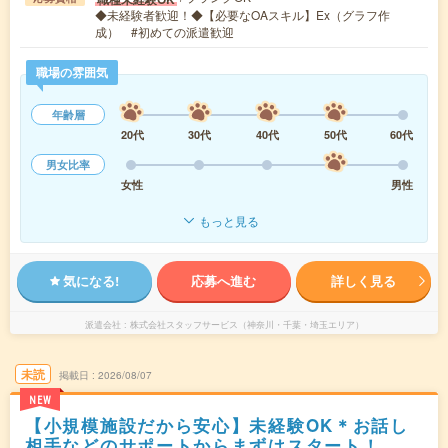
◆未経験者歓迎！◆【必要なOAスキル】Ex（グラフ作
成） #初めての派遣歓迎
職場の雰囲気
年齢層
20代
30代
40代
50代
60代
男女比率
女性
男性
もっと見る
気になる!
応募へ進む
詳しく見る
派遣会社
株式会社スタッフサービス（神奈川・千葉・埼玉エリア）
未読
掲載日
2026/08/07
NEW
【小規模施設だから安心】未経験OK＊お話し
相手などのサポートからまずはスタート！