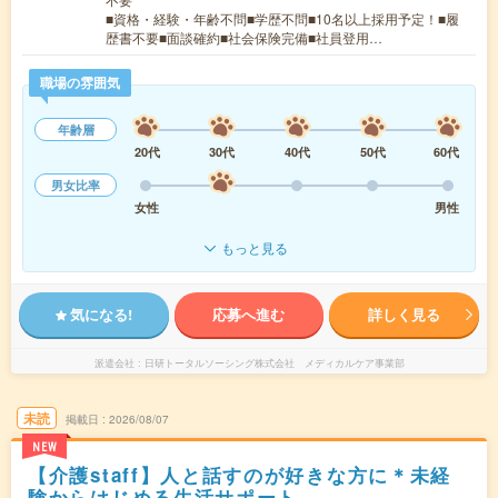
■資格・経験・年齢不問■学歴不問■10名以上採用予定！■履
歴書不要■面談確約■社会保険完備■社員登用…
職場の雰囲気
年齢層
20代
30代
40代
50代
60代
男女比率
女性
男性
もっと見る
気になる!
応募へ進む
詳しく見る
派遣会社
日研トータルソーシング株式会社 メディカルケア事業部
未読
掲載日
2026/08/07
NEW
【介護staff】人と話すのが好きな方に＊未経
験からはじめる生活サポート