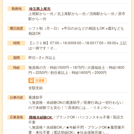
埼玉県上尾市
勤務地
上尾駅から---分／北上尾駅から---分／沼南駅から---分／原市
駅から---分
シフト制（月～日） ※平日のみなどの相談もOK ※週3なども
曜日頻度
相談OK
【シフト例】07:00～16:0009:00～18:0017:00～09:00※ 上記
時間
は一例です！そ…
即日～2ヶ月以上
期間
無資格の方：時給1500円～1875円 / 介護福祉士：時給1800
時給
円～2250円 / 初任者以上：時給1600円～2000円
交通費
全額支給
看護助手
仕事内容
＼無資格・未経験OKの看護助手／医療行為は一切行わない
ので未経験でも安心！▽具体的には…・リネンやシ…
/ ブランクOK / パソコンスキル不要 / 英語力
職種未経験OK
応募資格
不要
＼無資格＊未経験OK／★年齢不問・ブランクOK★履歴書不
要・来社不要（電話登録OK）★社会保険完備＼…