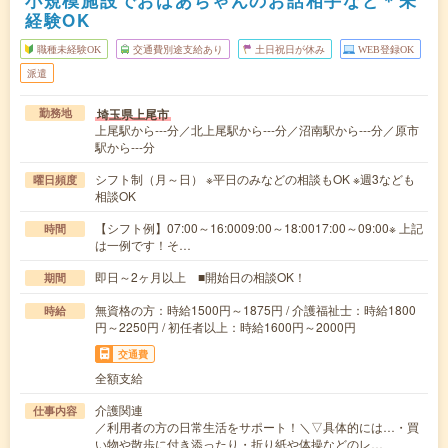
小規模施設でおばあちゃんのお話相手など＊未
経験OK
職種未経験OK
交通費別途支給あり
土日祝日が休み
WEB登録OK
派遣
埼玉県上尾市
勤務地
上尾駅から---分／北上尾駅から---分／沼南駅から---分／原市
駅から---分
シフト制（月～日） ※平日のみなどの相談もOK ※週3なども
曜日頻度
相談OK
【シフト例】07:00～16:0009:00～18:0017:00～09:00※ 上記
時間
は一例です！そ…
即日～2ヶ月以上 ■開始日の相談OK！
期間
無資格の方：時給1500円～1875円 / 介護福祉士：時給1800
時給
円～2250円 / 初任者以上：時給1600円～2000円
交通費
全額支給
介護関連
仕事内容
／利用者の方の日常生活をサポート！＼▽具体的には…・買
い物や散歩に付き添ったり・折り紙や体操などのレ…