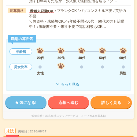
指すお年寄りたちが、少人数で集団生活を送る「グ…
/ ブランクOK / パソコンスキル不要 / 英語力
職種未経験OK
応募資格
不要
＼無資格・未経験OK／※年齢不問※50代・60代の方も活躍
中！※履歴書不要・来社不要で電話相談もOK…
職場の雰囲気
年齢層
20代
30代
40代
50代
60代
男女比率
女性
男性
もっと見る
気になる!
応募へ進む
詳しく見る
派遣会社
株式会社スタッフサービス メディカル事業本部
未読
掲載日
2026/08/07