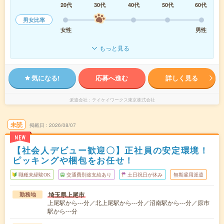
20代
30代
40代
50代
60代
男女比率
女性
男性
もっと見る
気になる!
応募へ進む
詳しく見る
派遣会社
テイケイワークス東京株式会社
未読
掲載日
2026/08/07
NEW
【社会人デビュー歓迎〇】正社員の安定環境！
ピッキングや梱包をお任せ！
職種未経験OK
交通費別途支給あり
土日祝日が休み
無期雇用派遣
埼玉県上尾市
勤務地
上尾駅から---分／北上尾駅から---分／沼南駅から---分／原市
駅から---分