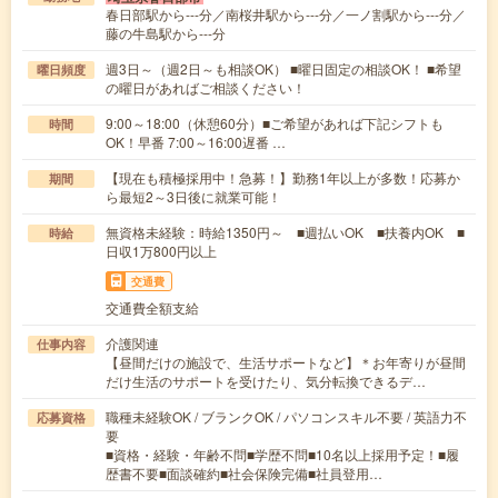
春日部駅から---分／南桜井駅から---分／一ノ割駅から---分／
藤の牛島駅から---分
週3日～（週2日～も相談OK） ■曜日固定の相談OK！ ■希望
曜日頻度
の曜日があればご相談ください！
9:00～18:00（休憩60分）■ご希望があれば下記シフトも
時間
OK！早番 7:00～16:00遅番 …
【現在も積極採用中！急募！】勤務1年以上が多数！応募か
期間
ら最短2～3日後に就業可能！
無資格未経験：時給1350円～ ■週払いOK ■扶養内OK ■
時給
日収1万800円以上
交通費
交通費全額支給
介護関連
仕事内容
【昼間だけの施設で、生活サポートなど】＊お年寄りが昼間
だけ生活のサポートを受けたり、気分転換できるデ…
職種未経験OK / ブランクOK / パソコンスキル不要 / 英語力不
応募資格
要
■資格・経験・年齢不問■学歴不問■10名以上採用予定！■履
歴書不要■面談確約■社会保険完備■社員登用…