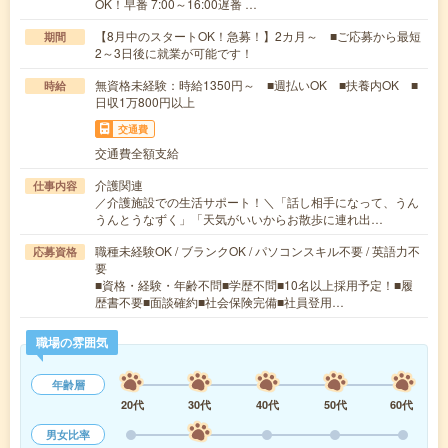
OK！早番 7:00～16:00遅番 …
【8月中のスタートOK！急募！】2カ月～ ■ご応募から最短
期間
2～3日後に就業が可能です！
無資格未経験：時給1350円～ ■週払いOK ■扶養内OK ■
時給
日収1万800円以上
交通費
交通費全額支給
介護関連
仕事内容
／介護施設での生活サポート！＼「話し相手になって、うん
うんとうなずく」「天気がいいからお散歩に連れ出…
職種未経験OK / ブランクOK / パソコンスキル不要 / 英語力不
応募資格
要
■資格・経験・年齢不問■学歴不問■10名以上採用予定！■履
歴書不要■面談確約■社会保険完備■社員登用…
職場の雰囲気
年齢層
20代
30代
40代
50代
60代
男女比率