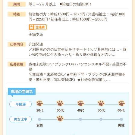
即日～2ヶ月以上 ■開始日の相談OK！
期間
無資格の方：時給1500円～1875円 / 介護福祉士：時給1800
時給
円～2250円 / 初任者以上：時給1600円～2000円
交通費
全額支給
介護関連
仕事内容
／利用者の方の日常生活をサポート！＼▽具体的には…・買
い物や散歩に付き添ったり・折り紙や体操などのレ…
職種未経験OK / ブランクOK / パソコンスキル不要 / 英語力不
応募資格
要
＼無資格＊未経験OK／★年齢不問・ブランクOK★履歴書不
要・来社不要（電話登録OK）★社会保険完備＼…
職場の雰囲気
年齢層
20代
30代
40代
50代
60代
男女比率
女性
男性