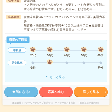
介護関連
仕事内容
＊入居者の方の「ありがとう」が嬉しい＊お年寄りを笑顔に
する介護のお仕事です。おじいちゃん、おばあちゃ…
職種未経験OK / ブランクOK / パソコンスキル不要 / 英語力不
応募資格
要
無資格・未経験OK年齢不問★10名以上採用予定★履歴書は
不要です▽応募後の流れ1)翌営業日までに担当…
職場の雰囲気
年齢層
20代
30代
40代
50代
60代
男女比率
女性
男性
もっと見る
気になる!
応募へ進む
詳しく見る
派遣会社
マンパワーグループ株式会社 ケアサービス事業部 （医療福祉介護関連）