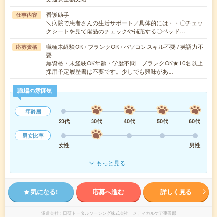
看護助手
仕事内容
＼病院で患者さんの生活サポート／具体的には・・〇チェッ
クシートを見て備品のチェックや補充する〇ベッド…
職種未経験OK / ブランクOK / パソコンスキル不要 / 英語力不
応募資格
要
無資格・未経験OK年齢・学歴不問 ブランクOK★10名以上
採用予定履歴書は不要です。少しでも興味があ…
職場の雰囲気
年齢層
20代
30代
40代
50代
60代
男女比率
女性
男性
もっと見る
気になる!
応募へ進む
詳しく見る
派遣会社
日研トータルソーシング株式会社 メディカルケア事業部