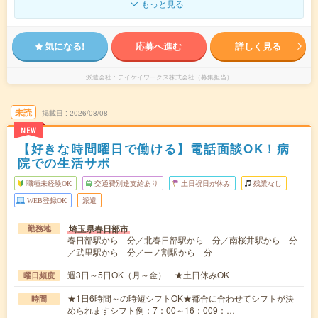
もっと見る
気になる!
応募へ進む
詳しく見る
派遣会社
テイケイワークス株式会社（募集担当）
未読
掲載日
2026/08/08
NEW
【好きな時間曜日で働ける】電話面談OK！病
院での生活サポ
職種未経験OK
交通費別途支給あり
土日祝日が休み
残業なし
WEB登録OK
派遣
埼玉県春日部市
勤務地
春日部駅から---分／北春日部駅から---分／南桜井駅から---分
／武里駅から---分／一ノ割駅から---分
週3日～5日OK（月～金） ★土日休みOK
曜日頻度
★1日6時間～の時短シフトOK★都合に合わせてシフトが決
時間
められますシフト例：7：00～16：009：…