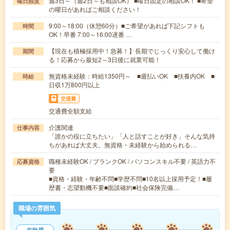
週3日～（週2日～も相談OK） ■曜日固定の相談OK！ ■希望
曜日頻度
の曜日があればご相談ください！
9:00～18:00（休憩60分）■ご希望があれば下記シフトも
時間
OK！早番 7:00～16:00遅番 …
【現在も積極採用中！急募！】長期でじっくり安心して働け
期間
る！応募から最短2～3日後に就業可能！
無資格未経験：時給1350円～ ■週払いOK ■扶養内OK ■
時給
日収1万800円以上
交通費
交通費全額支給
介護関連
仕事内容
「誰かの役に立ちたい」「人と話すことが好き」そんな気持
ちがあれば大丈夫。無資格・未経験から始められる…
職種未経験OK / ブランクOK / パソコンスキル不要 / 英語力不
応募資格
要
■資格・経験・年齢不問■学歴不問■10名以上採用予定！■履
歴書・志望動機不要■面談確約■社会保険完備…
職場の雰囲気
年齢層