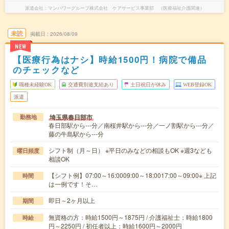
派遣会社
マンパワーグループ株式会社 ケアサービス事業部 （医療福祉介護関連）
未読
掲載日
2026/08/09
NEW
【医療行為はナシ】時給1500円！病院で備品
のチェックなど
職種未経験OK
交通費別途支給あり
土日祝日が休み
WEB登録OK
派遣
埼玉県春日部市
勤務地
春日部駅から---分／南桜井駅から---分／一ノ割駅から---分／
藤の牛島駅から---分
シフト制（月～日） ※平日のみなどの相談もOK ※週3なども
曜日頻度
相談OK
【シフト例】07:00～16:0009:00～18:0017:00～09:00※ 上記
時間
は一例です！そ…
即日～2ヶ月以上
期間
無資格の方：時給1500円～1875円 / 介護福祉士：時給1800
時給
円～2250円 / 初任者以上：時給1600円～2000円