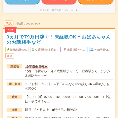
派遣会社
株式会社ニッソーネット
未読
掲載日
2026/08/09
NEW
3ヵ月で79万円稼ぐ！未経験OK＊おばあちゃん
のお話相手など
職種未経験OK
交通費別途支給あり
土日祝日が休み
WEB登録OK
派遣
埼玉県春日部市
勤務地
北春日部駅から---分／武里駅から---分／豊春駅から---分／八
木崎駅から---分
シフト制（月～日） ※平日のみなどの相談もOK ※週3なども
曜日頻度
相談OK
【シフト例】07:00～16:0009:00～18:0017:00～09:00※ 上記
時間
は一例です！そ…
即日～2ヶ月以上 ■開始日の相談OK！
期間