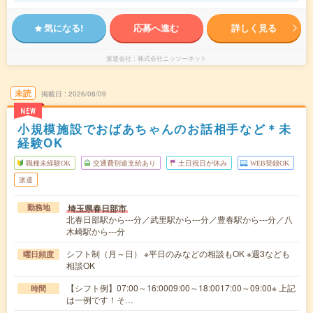
気になる!
応募へ進む
詳しく見る
派遣会社
株式会社ニッソーネット
未読
掲載日
2026/08/09
NEW
小規模施設でおばあちゃんのお話相手など＊未
経験OK
職種未経験OK
交通費別途支給あり
土日祝日が休み
WEB登録OK
派遣
埼玉県春日部市
勤務地
北春日部駅から---分／武里駅から---分／豊春駅から---分／八
木崎駅から---分
シフト制（月～日） ※平日のみなどの相談もOK ※週3なども
曜日頻度
相談OK
【シフト例】07:00～16:0009:00～18:0017:00～09:00※ 上記
時間
は一例です！そ…