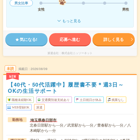
男女比率
女性
男性
もっと見る
気になる!
応募へ進む
詳しく見る
派遣会社
株式会社ニッソーネット
未読
掲載日
2026/08/09
NEW
【40代・50代活躍中】履歴書不要＊週3日～
OKの生活サポート
職種未経験OK
交通費別途支給あり
土日祝日が休み
残業なし
WEB登録OK
派遣
埼玉県春日部市
勤務地
北春日部駅から---分／武里駅から---分／豊春駅から---分／八
木崎駅から---分