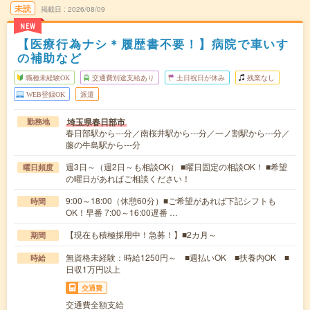
未読
掲載日
2026/08/09
NEW
【医療行為ナシ＊履歴書不要！】病院で車いす
の補助など
職種未経験OK
交通費別途支給あり
土日祝日が休み
残業なし
WEB登録OK
派遣
埼玉県春日部市
勤務地
春日部駅から---分／南桜井駅から---分／一ノ割駅から---分／
藤の牛島駅から---分
週3日～（週2日～も相談OK） ■曜日固定の相談OK！ ■希望
曜日頻度
の曜日があればご相談ください！
9:00～18:00（休憩60分）■ご希望があれば下記シフトも
時間
OK！早番 7:00～16:00遅番 …
【現在も積極採用中！急募！】■2カ月～
期間
無資格未経験：時給1250円～ ■週払いOK ■扶養内OK ■
時給
日収1万円以上
交通費
交通費全額支給