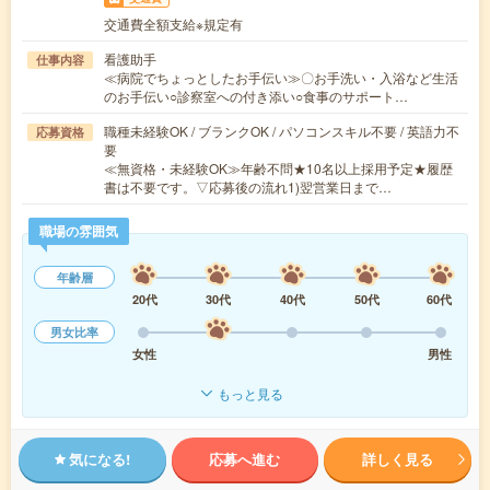
交通費全額支給※規定有
看護助手
仕事内容
≪病院でちょっとしたお手伝い≫〇お手洗い・入浴など生活
のお手伝い○診察室への付き添い○食事のサポート…
職種未経験OK / ブランクOK / パソコンスキル不要 / 英語力不
応募資格
要
≪無資格・未経験OK≫年齢不問★10名以上採用予定★履歴
書は不要です。▽応募後の流れ1)翌営業日まで…
職場の雰囲気
年齢層
20代
30代
40代
50代
60代
男女比率
女性
男性
もっと見る
気になる!
応募へ進む
詳しく見る