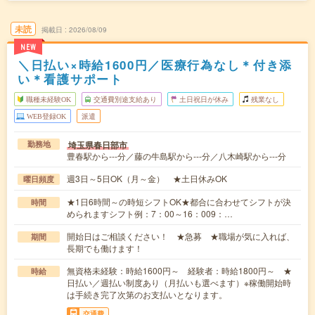
未読
掲載日
2026/08/09
NEW
＼日払い×時給1600円／医療行為なし＊付き添
い＊看護サポート
職種未経験OK
交通費別途支給あり
土日祝日が休み
残業なし
WEB登録OK
派遣
埼玉県春日部市
勤務地
豊春駅から---分／藤の牛島駅から---分／八木崎駅から---分
週3日～5日OK（月～金） ★土日休みOK
曜日頻度
★1日6時間～の時短シフトOK★都合に合わせてシフトが決
時間
められますシフト例：7：00～16：009：…
開始日はご相談ください！ ★急募 ★職場が気に入れば、
期間
長期でも働けます！
無資格未経験：時給1600円～ 経験者：時給1800円～ ★
時給
日払い／週払い制度あり（月払いも選べます）※稼働開始時
は手続き完了次第のお支払いとなります。
交通費