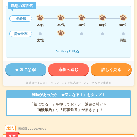
職場の雰囲気
年齢層
20代
30代
40代
50代
60代
男女比率
女性
男性
もっと見る
気になる!
応募へ進む
詳しく見る
派遣会社
日研トータルソーシング株式会社 メディカルケア事業部
興味があったら「★気になる！」をタップ！
「気になる！」を押しておくと、派遣会社から
「面談確約」
や
「応募歓迎」
が届きます！
未読
掲載日
2026/08/09
NEW