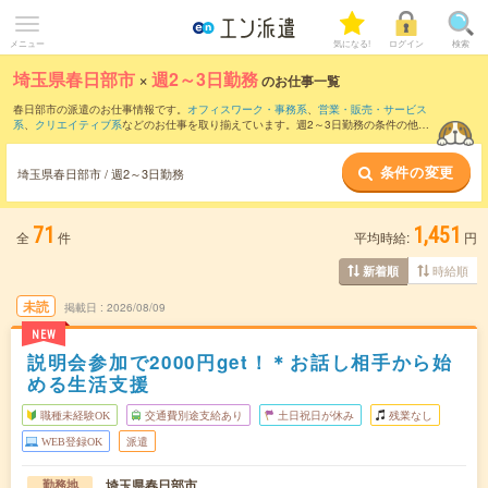
メニュー
気になる!
ログイン
検索
埼玉県春日部市
×
週2～3日勤務
のお仕事一覧
春日部市の派遣のお仕事情報です。
オフィスワーク・事務系
、
営業・販売・サービス
系
、
クリエイティブ系
などのお仕事を取り揃えています。週2～3日勤務の条件の他
に、
交通費別途支給あり
、
職種未経験OK
、
友だちと一緒の応募OK
などのこだわり条
件も取り揃えています。
条件の変更
埼玉県春日部市 / 週2～3日勤務
71
1,451
全
件
平均時給:
円
時給順
新着順
未読
掲載日
2026/08/09
NEW
説明会参加で2000円get！＊お話し相手から始
める生活支援
職種未経験OK
交通費別途支給あり
土日祝日が休み
残業なし
WEB登録OK
派遣
埼玉県春日部市
勤務地