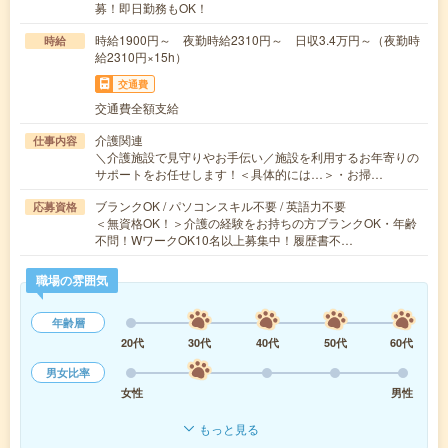
募！即日勤務もOK！
時給1900円～ 夜勤時給2310円～ 日収3.4万円～（夜勤時
時給
給2310円×15h）
交通費
交通費全額支給
介護関連
仕事内容
＼介護施設で見守りやお手伝い／施設を利用するお年寄りの
サポートをお任せします！＜具体的には…＞・お掃…
ブランクOK / パソコンスキル不要 / 英語力不要
応募資格
＜無資格OK！＞介護の経験をお持ちの方ブランクOK・年齢
不問！WワークOK10名以上募集中！履歴書不…
職場の雰囲気
年齢層
20代
30代
40代
50代
60代
男女比率
女性
男性
もっと見る