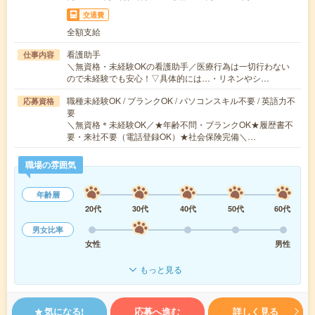
交通費
全額支給
看護助手
仕事内容
＼無資格・未経験OKの看護助手／医療行為は一切行わない
ので未経験でも安心！▽具体的には…・リネンやシ…
職種未経験OK / ブランクOK / パソコンスキル不要 / 英語力不
応募資格
要
＼無資格＊未経験OK／★年齢不問・ブランクOK★履歴書不
要・来社不要（電話登録OK）★社会保険完備＼…
職場の雰囲気
年齢層
20代
30代
40代
50代
60代
男女比率
女性
男性
もっと見る
気になる!
応募へ進む
詳しく見る