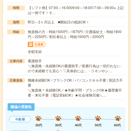
【シフト例】07:00～16:0009:00～18:0017:00～09:00※ 上記
時間
は一例です！そ…
即日～2ヶ月以上 ■開始日の相談OK！
期間
無資格の方：時給1500円～1875円 / 介護福祉士：時給1800
時給
円～2250円 / 初任者以上：時給1600円～2000円
交通費
全額支給
看護助手
仕事内容
＼無資格・未経験OKの看護助手／医療行為は一切行わない
ので未経験でも安心！▽具体的には…・リネンやシ…
職種未経験OK / ブランクOK / パソコンスキル不要 / 英語力不
応募資格
要
＼無資格＊未経験OK／★年齢不問・ブランクOK★履歴書不
要・来社不要（電話登録OK）★社会保険完備＼…
職場の雰囲気
年齢層
20代
30代
40代
50代
60代