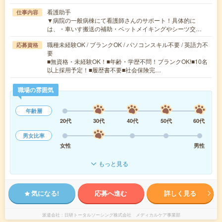
看護助手
仕事内容
▼病院の一般病棟にて看護師さんのサポート！具体的に
は、・車いす搬送の補助・ベットメイキングやシーツ交…
職種未経験OK / ブランクOK / パソコンスキル不要 / 英語力不
応募資格
要
■無資格・未経験OK！■年齢・学歴不問！ブランクOK!■10名
以上採用予定！■履歴書不要■社会保険完…
職場の雰囲気
年齢層
20代
30代
40代
50代
60代
男女比率
女性
男性
もっと見る
気になる!
応募へ進む
詳しく見る
派遣会社
日研トータルソーシング株式会社 メディカルケア事業部