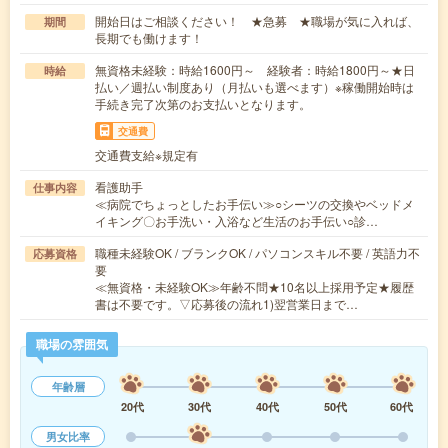
開始日はご相談ください！ ★急募 ★職場が気に入れば、
期間
長期でも働けます！
無資格未経験：時給1600円～ 経験者：時給1800円～★日
時給
払い／週払い制度あり（月払いも選べます）※稼働開始時は
手続き完了次第のお支払いとなります。
交通費
交通費支給※規定有
看護助手
仕事内容
≪病院でちょっとしたお手伝い≫○シーツの交換やベッドメ
イキング〇お手洗い・入浴など生活のお手伝い○診…
職種未経験OK / ブランクOK / パソコンスキル不要 / 英語力不
応募資格
要
≪無資格・未経験OK≫年齢不問★10名以上採用予定★履歴
書は不要です。▽応募後の流れ1)翌営業日まで…
職場の雰囲気
年齢層
20代
30代
40代
50代
60代
男女比率