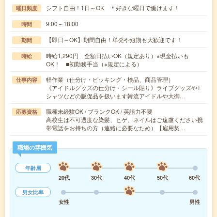
シフト自由！1日～OK ＊好きな曜日で働けます！
曜日頻度
9:00～18:00
時間
【即日～OK】期間自由！単発や短期も大歓迎です！
期間
時給1,290円 全額日払いOK（規定あり）※現金払いも
時給
OK！ ■初勤務手当（※規定による）
軽作業（仕分け・ピッキング・検品、商品管理）
仕事内容
《アイドルグッズの仕分け・シール貼り》ライブグッズやT
シャツなどの販促品を扱います韓流アイドルや大御…
職種未経験OK / ブランクOK / 英語力不要
応募資格
高校生は不可過度な染髪、ヒゲ、ネイルはご遠慮ください携
帯電話をお持ちの方（連絡に必要なため）【雇用契…
職場の雰囲気
年齢層
20代
30代
40代
50代
60代
男女比率
女性
男性