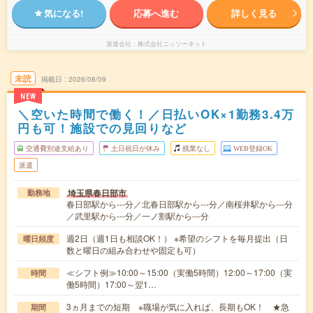
気になる!
応募へ進む
詳しく見る
派遣会社
株式会社ニッソーネット
未読
掲載日
2026/08/09
NEW
＼空いた時間で働く！／日払いOK×1勤務3.4万
円も可！施設での見回りなど
交通費別途支給あり
土日祝日が休み
残業なし
WEB登録OK
派遣
埼玉県春日部市
勤務地
春日部駅から---分／北春日部駅から---分／南桜井駅から---分
／武里駅から---分／一ノ割駅から---分
週2日（週1日も相談OK！） ※希望のシフトを毎月提出（日
曜日頻度
数と曜日の組み合わせや固定も可）
≪シフト例≫10:00～15:00（実働5時間）12:00～17:00（実
時間
働5時間）17:00～翌1…
3ヵ月までの短期 ※職場が気に入れば、長期もOK！ ★急
期間