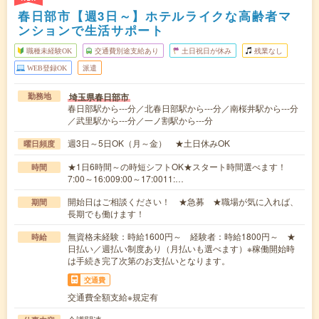
春日部市【週3日～】ホテルライクな高齢者マ
ンションで生活サポート
職種未経験OK
交通費別途支給あり
土日祝日が休み
残業なし
WEB登録OK
派遣
埼玉県春日部市
勤務地
春日部駅から---分／北春日部駅から---分／南桜井駅から---分
／武里駅から---分／一ノ割駅から---分
週3日～5日OK（月～金） ★土日休みOK
曜日頻度
★1日6時間～の時短シフトOK★スタート時間選べます！
時間
7:00～16:009:00～17:0011:…
開始日はご相談ください！ ★急募 ★職場が気に入れば、
期間
長期でも働けます！
無資格未経験：時給1600円～ 経験者：時給1800円～ ★
時給
日払い／週払い制度あり（月払いも選べます）※稼働開始時
は手続き完了次第のお支払いとなります。
交通費
交通費全額支給※規定有