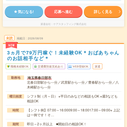
気になる!
応募へ進む
詳しく見る
派遣会社
ケアスタッフィング株式会社
未読
掲載日
2026/08/09
NEW
3ヵ月で79万円稼ぐ！未経験OK＊おばあちゃん
のお話相手など＊
職種未経験OK
交通費別途支給あり
WEB登録OK
派遣
埼玉県春日部市
勤務地
北春日部駅から---分／武里駅から---分／豊春駅から---分／八
木崎駅から---分
シフト制（月～日） ※平日のみなどの相談もOK ※週3なども
曜日頻度
相談OK
【シフト例】07:00～16:0009:00～18:0017:00～09:00※ 上記
時間
は一例です！そ…
即日～2ヶ月以上 ■開始日の相談OK！
期間