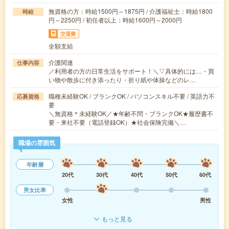
無資格の方：時給1500円～1875円 / 介護福祉士：時給1800
時給
円～2250円 / 初任者以上：時給1600円～2000円
交通費
全額支給
介護関連
仕事内容
／利用者の方の日常生活をサポート！＼▽具体的には…・買
い物や散歩に付き添ったり・折り紙や体操などのレ…
職種未経験OK / ブランクOK / パソコンスキル不要 / 英語力不
応募資格
要
＼無資格＊未経験OK／★年齢不問・ブランクOK★履歴書不
要・来社不要（電話登録OK）★社会保険完備＼…
職場の雰囲気
年齢層
20代
30代
40代
50代
60代
男女比率
女性
男性
もっと見る