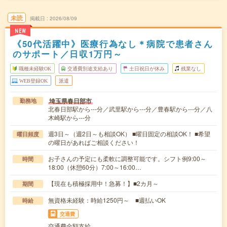
未読
掲載日
2026/08/09
NEW
《50代活躍中》医療行為なし＊病院で患者さん
のサポート／日収1万円～
職種未経験OK
交通費別途支給あり
土日祝日が休み
残業なし
WEB登録OK
派遣
埼玉県春日部市
勤務地
北春日部駅から---分／武里駅から---分／豊春駅から---分／八
木崎駅から---分
週3日～（週2日～も相談OK） ■曜日固定の相談OK！ ■希望
曜日頻度
の曜日があればご相談ください！
お子さんの予定にも柔軟に調整可能です。シフト例9:00～
時間
18:00（休憩60分）7:00～16:00…
【現在も積極採用中！急募！】■2カ月～
期間
無資格未経験：時給1250円～ ■週払いOK
時給
交通費
交通費全額支給