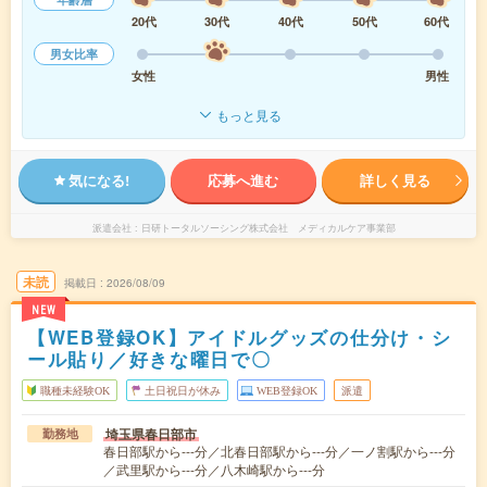
20代
30代
40代
50代
60代
男女比率
女性
男性
もっと見る
気になる!
応募へ進む
詳しく見る
派遣会社
日研トータルソーシング株式会社 メディカルケア事業部
未読
掲載日
2026/08/09
NEW
【WEB登録OK】アイドルグッズの仕分け・シ
ール貼り／好きな曜日で〇
職種未経験OK
土日祝日が休み
WEB登録OK
派遣
埼玉県春日部市
勤務地
春日部駅から---分／北春日部駅から---分／一ノ割駅から---分
／武里駅から---分／八木崎駅から---分