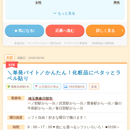
女性
男性
もっと見る
気になる!
応募へ進む
詳しく見る
派遣会社
マンパワーグループ株式会社 ケアサービス事業部 （医療福祉介護関連）
未読
掲載日
2026/08/08
NEW
＼単発バイト／かんたん！化粧品にペタッとラ
ベル貼り
職種未経験OK
土日祝日が休み
WEB登録OK
派遣
埼玉県春日部市
勤務地
一ノ割駅から---分／武里駅から---分／豊春駅から---分／藤の
牛島駅から---分／春日部駅から---分
シフト自由！好きな曜日で働けます！
曜日頻度
9：00～17：00▼他にも選べるシフトいろいろ！ ■10:00～
時間