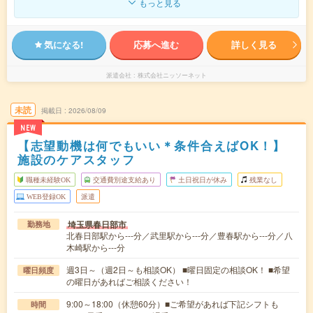
もっと見る
気になる!
応募へ進む
詳しく見る
派遣会社
株式会社ニッソーネット
未読
掲載日
2026/08/09
NEW
【志望動機は何でもいい＊条件合えばOK！】
施設のケアスタッフ
職種未経験OK
交通費別途支給あり
土日祝日が休み
残業なし
WEB登録OK
派遣
埼玉県春日部市
勤務地
北春日部駅から---分／武里駅から---分／豊春駅から---分／八
木崎駅から---分
週3日～（週2日～も相談OK） ■曜日固定の相談OK！ ■希望
曜日頻度
の曜日があればご相談ください！
9:00～18:00（休憩60分）■ご希望があれば下記シフトも
時間