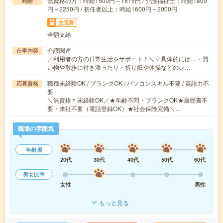
無資格の方：時給1500円～1875円 / 介護福祉士：時給1800
時給
円～2250円 / 初任者以上：時給1600円～2000円
交通費
全額支給
介護関連
仕事内容
／利用者の方の日常生活をサポート！＼▽具体的には…・買
い物や散歩に付き添ったり・折り紙や体操などのレ…
職種未経験OK / ブランクOK / パソコンスキル不要 / 英語力不
応募資格
要
＼無資格＊未経験OK／★年齢不問・ブランクOK★履歴書不
要・来社不要（電話登録OK）★社会保険完備＼…
職場の雰囲気
年齢層
20代
30代
40代
50代
60代
男女比率
女性
男性
もっと見る