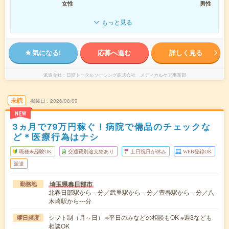
女性
男性
もっと見る
気になる!
応募へ進む
詳しく見る
派遣会社
日研トータルソーシング株式会社 メディカルケア事業部
未読
掲載日
2026/08/09
NEW
3ヵ月で79万円稼ぐ！病院で備品のチェックな
ど＊医療行為はナシ
職種未経験OK
交通費別途支給あり
土日祝日が休み
WEB登録OK
派遣
埼玉県春日部市
勤務地
北春日部駅から---分／武里駅から---分／豊春駅から---分／八
木崎駅から---分
シフト制（月～日） ※平日のみなどの相談もOK ※週3なども
曜日頻度
相談OK