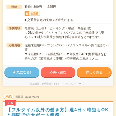
時給1,300円～1,625円
時給
交通費
■ 交通費規定内支給 ※派遣先による
軽作業（仕分け・ピッキング・検品、商品管理）
仕事内容
＼DMの仕分け／＜とってもシンプルなので未経験でも安
心！＞▼封入作業及び梱包▼雑誌や書籍などの仕分け…
職種未経験OK / ブランクOK / パソコンスキル不要 / 英語力不
応募資格
要
▼未経験OK！（副業歓迎☆）▼高校生不可▼携帯電話をお
持ちの方（業務連絡に使用）※応募後のご連絡はメ…
気になる!
応募へ進む
詳しく見る
派遣会社
株式会社バイトレ（キャムコムグループ）
未読
掲載日
2026/08/06
NEW
【フルタイム以外の働き方】週4日～時短もOK
＊病院でのサポート業務