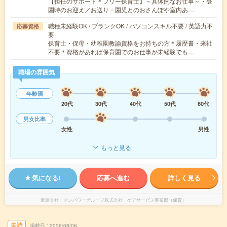
【担任のサポート＊フリー保育士】～具体的なお仕事～・登
園時のお迎え／お送り・園児とのおさんぽや室内あ…
職種未経験OK / ブランクOK / パソコンスキル不要 / 英語力不
応募資格
要
保育士・保母・幼稚園教諭資格をお持ちの方＊履歴書・来社
不要＊資格があれば保育園でのお仕事が未経験でも…
職場の雰囲気
年齢層
20代
30代
40代
50代
60代
男女比率
女性
男性
もっと見る
気になる!
応募へ進む
詳しく見る
派遣会社
マンパワーグループ株式会社 ケアサービス事業部（保育）
未読
掲載日
2026/08/06