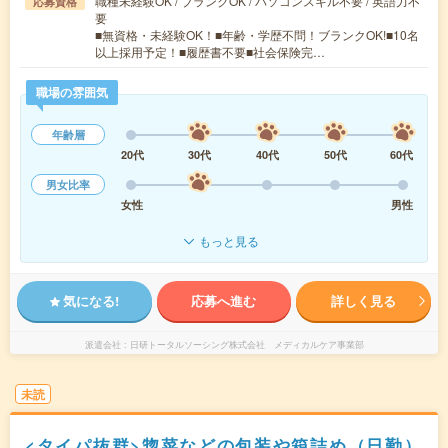
職種未経験OK / ブランクOK / パソコンスキル不要 / 英語力不
応募資格
要
■無資格・未経験OK！■年齢・学歴不問！ブランクOK!■10名
以上採用予定！■履歴書不要■社会保険完…
職場の雰囲気
年齢層
20代
30代
40代
50代
60代
男女比率
女性
男性
もっと見る
気になる!
応募へ進む
詳しく見る
派遣会社
日研トータルソーシング株式会社 メディカルケア事業部
未読
<タイパ抜群>惣菜などの包装や箱詰め（日勤）