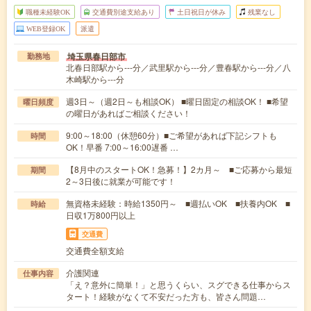
職種未経験OK
交通費別途支給あり
土日祝日が休み
残業なし
WEB登録OK
派遣
埼玉県春日部市
勤務地
北春日部駅から---分／武里駅から---分／豊春駅から---分／八
木崎駅から---分
週3日～（週2日～も相談OK） ■曜日固定の相談OK！ ■希望
曜日頻度
の曜日があればご相談ください！
9:00～18:00（休憩60分）■ご希望があれば下記シフトも
時間
OK！早番 7:00～16:00遅番 …
【8月中のスタートOK！急募！】2カ月～ ■ご応募から最短
期間
2～3日後に就業が可能です！
無資格未経験：時給1350円～ ■週払いOK ■扶養内OK ■
時給
日収1万800円以上
交通費
交通費全額支給
介護関連
仕事内容
「え？意外に簡単！」と思うくらい、スグできる仕事からス
タート！経験がなくて不安だった方も、皆さん問題…