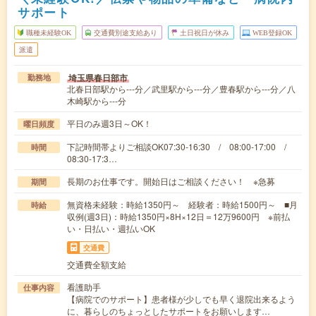
サポート
職種未経験OK
交通費別途支給あり
土日祝日が休み
WEB登録OK
派遣
埼玉県春日部市
勤務地
北春日部駅から---分／武里駅から---分／豊春駅から---分／八
木崎駅から---分
平日のみ週3日～OK！
曜日頻度
下記時間帯よりご相談OK07:30-16:30 / 08:00-17:00 /
時間
08:30-17:3…
長期のお仕事です。開始日はご相談ください！ ※急募
期間
無資格未経験：時給1350円～ 経験者：時給1500円～ ■月
時給
収例(週3日)：時給1350円×8H×12日＝12万9600円 ※前払
い・日払い・週払いOK
交通費
交通費全額支給
看護助手
仕事内容
【病院でのサポート】患者様が少しでも早く退院出来るよう
に、暮らしのちょっとしたサポートをお願いします…