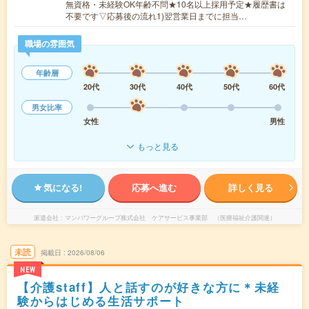
無資格・未経験OK年齢不問★10名以上採用予定★履歴書は
不要です▽応募後の流れ1)翌営業日までに担当…
職場の雰囲気
年齢層
20代
30代
40代
50代
60代
男女比率
女性
男性
もっと見る
気になる!
応募へ進む
詳しく見る
派遣会社
マンパワーグループ株式会社 ケアサービス事業部 （医療福祉介護関連）
未読
掲載日
2026/08/06
NEW
【介護staff】人と話すのが好きな方に＊未経
験からはじめる生活サポート