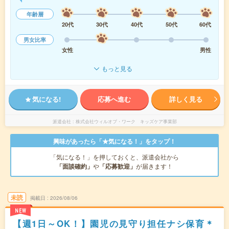
年齢層
20代
30代
40代
50代
60代
男女比率
女性
男性
もっと見る
気になる!
応募へ進む
詳しく見る
派遣会社
株式会社ウィルオブ・ワーク キッズケア事業部
興味があったら「★気になる！」をタップ！
「気になる！」を押しておくと、派遣会社から
「面談確約」
や
「応募歓迎」
が届きます！
未読
掲載日
2026/08/06
NEW
【週1日～OK！】園児の見守り担任ナシ保育＊