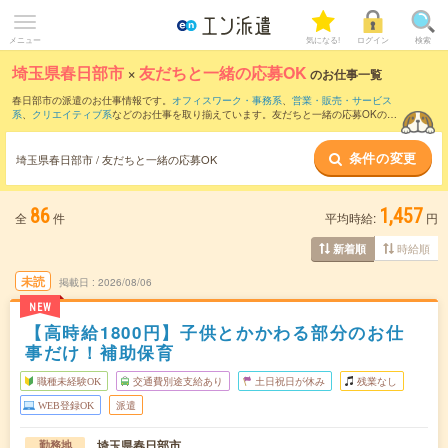
メニュー
気になる!
ログイン
検索
埼玉県春日部市
×
友だちと一緒の応募OK
のお仕事一覧
春日部市の派遣のお仕事情報です。
オフィスワーク・事務系
、
営業・販売・サービス
系
、
クリエイティブ系
などのお仕事を取り揃えています。友だちと一緒の応募OKの条
件の他に、
交通費別途支給あり
、
職種未経験OK
、
残業なし
などのこだわり条件も取り
揃えています。
条件の変更
埼玉県春日部市 / 友だちと一緒の応募OK
86
1,457
全
件
平均時給:
円
時給順
新着順
未読
掲載日
2026/08/06
NEW
【高時給1800円】子供とかかわる部分のお仕
事だけ！補助保育
職種未経験OK
交通費別途支給あり
土日祝日が休み
残業なし
WEB登録OK
派遣
埼玉県春日部市
勤務地