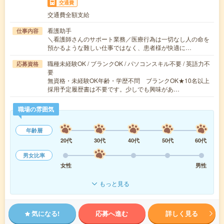
交通費
交通費全額支給
看護助手
仕事内容
＼看護師さんのサポート業務／医療行為は一切なし人の命を
預かるような難しい仕事ではなく、患者様が快適に…
職種未経験OK / ブランクOK / パソコンスキル不要 / 英語力不
応募資格
要
無資格・未経験OK年齢・学歴不問 ブランクOK★10名以上
採用予定履歴書は不要です。少しでも興味があ…
職場の雰囲気
年齢層
20代
30代
40代
50代
60代
男女比率
女性
男性
もっと見る
気になる!
応募へ進む
詳しく見る