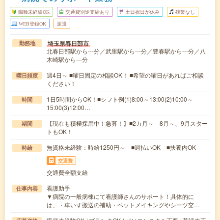
職種未経験OK
交通費別途支給あり
土日祝日が休み
残業なし
WEB登録OK
派遣
埼玉県春日部市
勤務地
北春日部駅から---分／武里駅から---分／豊春駅から---分／八
木崎駅から---分
週4日～ ■曜日固定の相談OK！ ■希望の曜日があればご相談
曜日頻度
ください！
1日5時間からOK！■シフト例(1)8:00～13:00(2)10:00～
時間
15:00(3)12:00…
【現在も積極採用中！急募！】■2カ月～ 8月～、9月スター
期間
トもOK！
無資格未経験：時給1250円～ ■週払いOK ■扶養内OK
時給
交通費
交通費全額支給
看護助手
仕事内容
▼病院の一般病棟にて看護師さんのサポート！具体的に
は、・車いす搬送の補助・ベットメイキングやシーツ交…