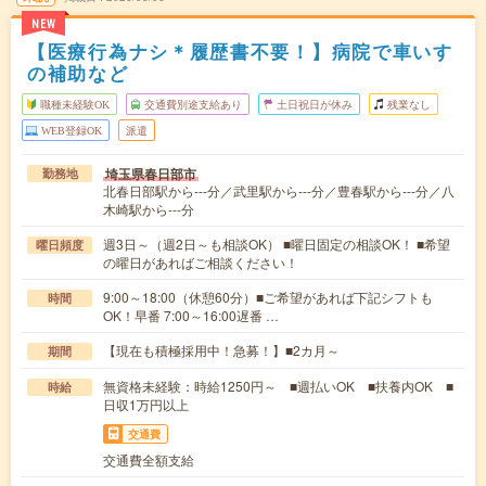
NEW
【医療行為ナシ＊履歴書不要！】病院で車いす
の補助など
職種未経験OK
交通費別途支給あり
土日祝日が休み
残業なし
WEB登録OK
派遣
埼玉県春日部市
勤務地
北春日部駅から---分／武里駅から---分／豊春駅から---分／八
木崎駅から---分
週3日～（週2日～も相談OK） ■曜日固定の相談OK！ ■希望
曜日頻度
の曜日があればご相談ください！
9:00～18:00（休憩60分）■ご希望があれば下記シフトも
時間
OK！早番 7:00～16:00遅番 …
【現在も積極採用中！急募！】■2カ月～
期間
無資格未経験：時給1250円～ ■週払いOK ■扶養内OK ■
時給
日収1万円以上
交通費
交通費全額支給