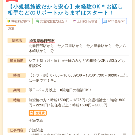
【小規模施設だから安心】未経験OK＊お話し
相手などのサポートからまずはスタート！
職種未経験OK
交通費別途支給あり
土日祝日が休み
WEB登録OK
派遣
埼玉県春日部市
勤務地
北春日部駅から---分／武里駅から---分／豊春駅から---分／八
木崎駅から---分
シフト制（月～日） ※平日のみなどの相談もOK ※週3なども
曜日頻度
相談OK
【シフト例】07:00～16:0009:00～18:0017:00～09:00※ 上記
時間
は一例です！そ…
即日～2ヶ月以上 ■開始日の相談OK！
期間
無資格の方：時給1500円～1875円 / 介護福祉士：時給1800
時給
円～2250円 / 初任者以上：時給1600円～2000円
交通費
全額支給
介護関連
仕事内容
／利用者の方の日常生活をサポート！＼▽具体的には…・買