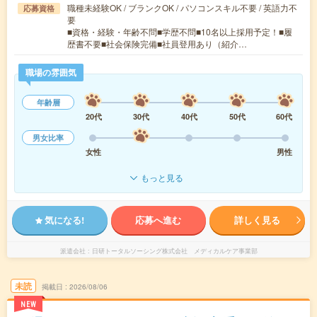
職種未経験OK / ブランクOK / パソコンスキル不要 / 英語力不
応募資格
要
■資格・経験・年齢不問■学歴不問■10名以上採用予定！■履
歴書不要■社会保険完備■社員登用あり（紹介…
職場の雰囲気
年齢層
20代
30代
40代
50代
60代
男女比率
女性
男性
もっと見る
気になる!
応募へ進む
詳しく見る
派遣会社
日研トータルソーシング株式会社 メディカルケア事業部
未読
掲載日
2026/08/06
NEW