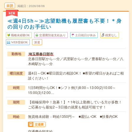
未読
掲載日
2026/08/06
NEW
≪週4日5h～≫志望動機も履歴書も不要！＊身
の回りのお手伝い
職種未経験OK
交通費別途支給あり
土日祝日が休み
残業なし
WEB登録OK
派遣
埼玉県春日部市
勤務地
北春日部駅から---分／武里駅から---分／豊春駅から---分／八
木崎駅から---分
週4日～OK ■曜日固定の相談OK！ ■希望の曜日があればご相
曜日頻度
談ください！
1日5時間からOK！■シフト例(1)8:00～13:00(2)10:00～
時間
15:00(3)12:00…
【積極採用中！急募！】＊1年以上勤務している方が多数！
期間
ご応募から最短2～3日後の就業も相談可能です！
無資格未経験：時給1350円～ ■週払いOK ■扶養内OK
時給
交通費
交通費全額支給