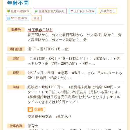
年齢不問
職種未経験OK
交通費別途支給あり
土日祝日が休み
残業なし
WEB登録OK
派遣
埼玉県春日部市
勤務地
春日部駅から---分／北春日部駅から---分／南桜井駅から---分
／武里駅から---分／一ノ割駅から---分
週1日～週5日OK（月～金）
曜日頻度
〈1日3時間～OK！＊10～13時など！〉〉※残業なし！▼選
時間
べるシフト例（7時～20時の間）・7時～…
最短2ヶ月～長期 ★急募 ★8月～、さらに先のスタートも
期間
OK！開始日ご相談ください。
経験者：時給1700円～ （有資格未経験は時給1600円～ス
時給
タート！）★日払い／週払い制度あり（月払いも選べます）
※稼働開始時は手続き完了次第のお支払いとなります★フル
タイムできる方は100円アップ！
交通費
交通費全額支給 ※規定あり
保育士
仕事内容