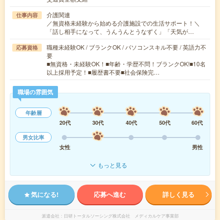
介護関連
仕事内容
／無資格未経験から始める介護施設での生活サポート！＼
「話し相手になって、うんうんとうなずく」「天気が…
職種未経験OK / ブランクOK / パソコンスキル不要 / 英語力不
応募資格
要
■無資格・未経験OK！■年齢・学歴不問！ブランクOK!■10名
以上採用予定！■履歴書不要■社会保険完…
職場の雰囲気
年齢層
20代
30代
40代
50代
60代
男女比率
女性
男性
もっと見る
気になる!
応募へ進む
詳しく見る
派遣会社
日研トータルソーシング株式会社 メディカルケア事業部