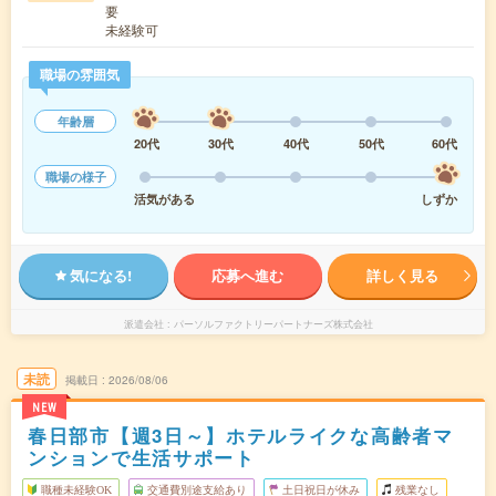
要
未経験可
職場の雰囲気
年齢層
20代
30代
40代
50代
60代
職場の様子
活気がある
しずか
気になる!
応募へ進む
詳しく見る
派遣会社
パーソルファクトリーパートナーズ株式会社
未読
掲載日
2026/08/06
NEW
春日部市【週3日～】ホテルライクな高齢者マ
ンションで生活サポート
職種未経験OK
交通費別途支給あり
土日祝日が休み
残業なし