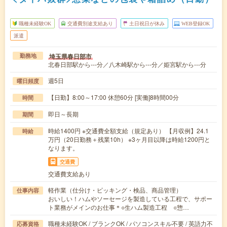
職種未経験OK
交通費別途支給あり
土日祝日が休み
WEB登録OK
派遣
埼玉県春日部市
勤務地
北春日部駅から---分／八木崎駅から---分／姫宮駅から---分
週5日
曜日頻度
【日勤】8:00～17:00 休憩60分 [実働]8時間00分
時間
即日～長期
期間
時給1400円 ※交通費全額支給（規定あり） 【月収例】24.1
時給
万円（20日勤務＋残業10h） ※3ヶ月目以降は時給1200円と
なります。
交通費
交通費支給あり
軽作業（仕分け・ピッキング・検品、商品管理）
仕事内容
おいしい！ハムやソーセージを製造している工程で、サポー
ト業務がメインのお仕事＊○生ハム製造工程 ○惣…
職種未経験OK / ブランクOK / パソコンスキル不要 / 英語力不
応募資格