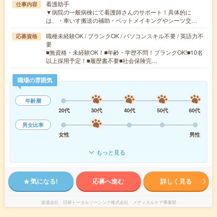
看護助手
仕事内容
▼病院の一般病棟にて看護師さんのサポート！具体的に
は、・車いす搬送の補助・ベットメイキングやシーツ交…
職種未経験OK / ブランクOK / パソコンスキル不要 / 英語力不
応募資格
要
■無資格・未経験OK！■年齢・学歴不問！ブランクOK!■10名
以上採用予定！■履歴書不要■社会保険完…
職場の雰囲気
年齢層
20代
30代
40代
50代
60代
男女比率
女性
男性
もっと見る
気になる!
応募へ進む
詳しく見る
派遣会社
日研トータルソーシング株式会社 メディカルケア事業部