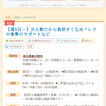
派遣会社
日研トータルソーシング株式会社 メディカルケア事業部
未読
掲載日
2026/08/06
NEW
【週3日～】少人数だから負担すくなめ＊レク
や食事のサポートなど
職種未経験OK
交通費別途支給あり
土日祝日が休み
残業なし
WEB登録OK
派遣
埼玉県春日部市
勤務地
北春日部駅から---分／武里駅から---分／豊春駅から---分／八
木崎駅から---分
週3日～（週2日～も相談OK） ■曜日固定の相談OK！ ■希望
曜日頻度
の曜日があればご相談ください！
9:00～18:00（休憩60分）■ご希望があれば下記シフトも
時間
OK！早番 7:00～16:00遅番 …
【現在も積極採用中！急募！】2カ月～ ■ご応募から最短2
期間
～3日後の就業も相談可能です！