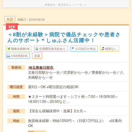
派遣会社
株式会社ニッソーネット
未読
掲載日
2026/08/06
NEW
＜8割が未経験＞病院で備品チェックや患者さ
んのサポート＊しゅふさん活躍中！
職種未経験OK
交通費別途支給あり
土日祝日が休み
残業なし
WEB登録OK
派遣
埼玉県春日部市
勤務地
北春日部駅から---分／武里駅から---分／豊春駅から---分／八
木崎駅から---分
週3日～OK ※曜日固定の相談OK
曜日頻度
★スタート時間選べます～シフト例～7:00～16:009:00～
時間
18:0011:00～20:00など…
【現在も積極採用中・急募】2カ月～
期間
無資格未経験：時給1250円～（日収1万円以上） ※扶養内
時給
OK