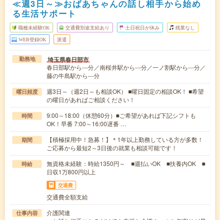
≪週3日～≫おばあちゃんの話し相手から始め
る生活サポート
職種未経験OK
交通費別途支給あり
土日祝日が休み
残業なし
WEB登録OK
派遣
埼玉県春日部市
勤務地
春日部駅から---分／南桜井駅から---分／一ノ割駅から---分／
藤の牛島駅から---分
週3日～（週2日～も相談OK） ■曜日固定の相談OK！ ■希望
曜日頻度
の曜日があればご相談ください！
9:00～18:00（休憩60分）■ご希望があれば下記シフトも
時間
OK！早番 7:00～16:00遅番 …
【積極採用中！急募！】＊1年以上勤務している方が多数！
期間
ご応募から最短2～3日後の就業も相談可能です！
無資格未経験：時給1350円～ ■週払いOK ■扶養内OK ■
時給
日収1万800円以上
交通費
交通費全額支給
介護関連
仕事内容