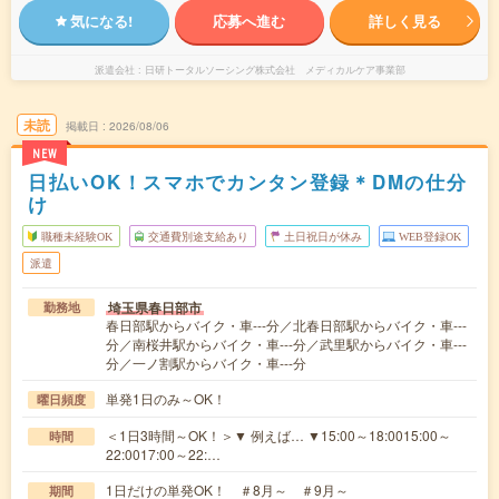
気になる!
応募へ進む
詳しく見る
派遣会社
日研トータルソーシング株式会社 メディカルケア事業部
未読
掲載日
2026/08/06
NEW
日払いOK！スマホでカンタン登録＊DMの仕分
け
職種未経験OK
交通費別途支給あり
土日祝日が休み
WEB登録OK
派遣
埼玉県春日部市
勤務地
春日部駅からバイク・車---分／北春日部駅からバイク・車---
分／南桜井駅からバイク・車---分／武里駅からバイク・車---
分／一ノ割駅からバイク・車---分
単発1日のみ～OK！
曜日頻度
＜1日3時間～OK！＞▼ 例えば… ▼15:00～18:0015:00～
時間
22:0017:00～22:…
1日だけの単発OK！ ＃8月～ ＃9月～
期間