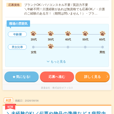
ブランクOK / パソコンスキル不要 / 英語力不要
応募資格
＼年齢不問！介護経験があれば無資格でも応募OK／・介護
のご経験のある方！（期間は問いません！）・ブラ…
職場の雰囲気
年齢層
20代
30代
40代
50代
60代
男女比率
女性
男性
もっと見る
気になる!
応募へ進む
詳しく見る
派遣会社
株式会社ゼフィロス
未読
掲載日
2026/08/06
NEW
＼未経験OK!／伝票や物品の準備など＊病院内