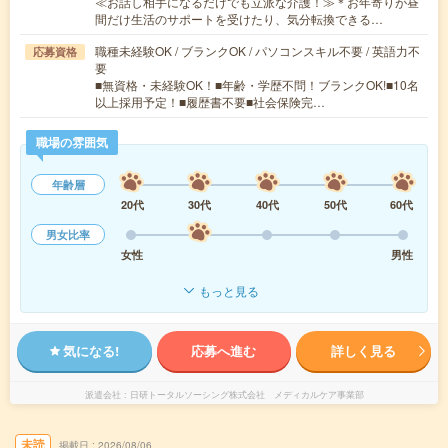
≪お話し相手になるだけでも立派な介護！≫＊お年寄りが昼
間だけ生活のサポートを受けたり、気分転換できる…
職種未経験OK / ブランクOK / パソコンスキル不要 / 英語力不
応募資格
要
■無資格・未経験OK！■年齢・学歴不問！ブランクOK!■10名
以上採用予定！■履歴書不要■社会保険完…
職場の雰囲気
年齢層
20代
30代
40代
50代
60代
男女比率
女性
男性
もっと見る
気になる!
応募へ進む
詳しく見る
派遣会社
日研トータルソーシング株式会社 メディカルケア事業部
未読
掲載日
2026/08/06