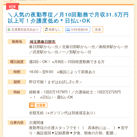
NEW
＼人気の夜勤専従／月10回勤務で月収31.5万円
以上可！介護度低め＊日払いOK
交通費別途支給あり
残業なし
WEB登録OK
派遣
埼玉県春日部市
勤務地
春日部駅から---分／北春日部駅から---分／南桜井駅から---分
／武里駅から---分／一ノ割駅から---分
週2回～OK！ ※月8回～10回程度勤務できる方
曜日頻度
16:00～翌9:00 ※施設によって前後あり
時間
即日可能！まずはお試し2ヶ月～
期間
経験者：1回3万1579円！／介護福祉士：1回3万2725円
時給
～！ ※日払い・週払いOK
交通費
全額支給（※ガソリン代は別途規定あり）
介護関連
仕事内容
夜勤専従の介護スタッフです！《 具体的には… 》▼見守
り・施設巡回▼記録業務▼夕食、朝食の介助、配膳…