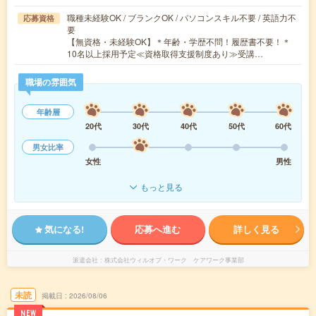
職種未経験OK / ブランクOK / パソコンスキル不要 / 英語力不
応募資格
要
【無資格・未経験OK】＊年齢・学歴不問！履歴書不要！＊
10名以上採用予定≪資格取得支援制度あり≫受講…
職場の雰囲気
年齢層
20代
30代
40代
50代
60代
男女比率
女性
男性
もっと見る
気になる!
応募へ進む
詳しく見る
派遣会社
株式会社ウィルオブ・ワーク ケアワーク事業部
未読
掲載日
2026/08/06
NEW