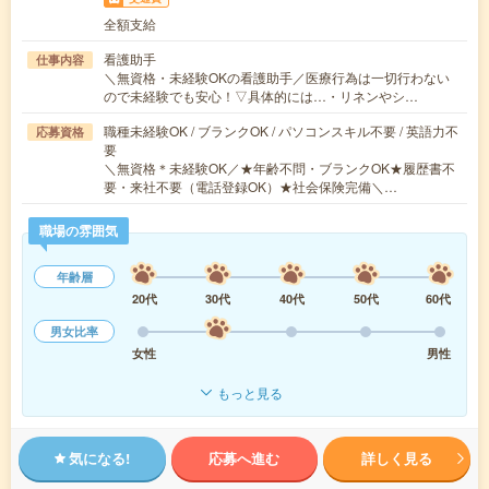
全額支給
看護助手
仕事内容
＼無資格・未経験OKの看護助手／医療行為は一切行わない
ので未経験でも安心！▽具体的には…・リネンやシ…
職種未経験OK / ブランクOK / パソコンスキル不要 / 英語力不
応募資格
要
＼無資格＊未経験OK／★年齢不問・ブランクOK★履歴書不
要・来社不要（電話登録OK）★社会保険完備＼…
職場の雰囲気
年齢層
20代
30代
40代
50代
60代
男女比率
女性
男性
もっと見る
気になる!
応募へ進む
詳しく見る