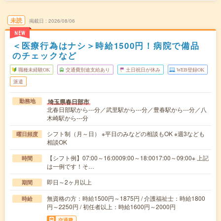
未読
掲載日
2026/08/06
NEW
＜医療行為はナシ＞時給1500円！病院で備品
のチェックなど
職種未経験OK
交通費別途支給あり
土日祝日が休み
WEB登録OK
派遣
埼玉県春日部市
勤務地
北春日部駅から---分／武里駅から---分／豊春駅から---分／八
木崎駅から---分
シフト制（月～日） ※平日のみなどの相談もOK ※週3なども
曜日頻度
相談OK
【シフト例】07:00～16:0009:00～18:0017:00～09:00※ 上記
時間
は一例です！そ…
即日～2ヶ月以上
期間
無資格の方：時給1500円～1875円 / 介護福祉士：時給1800
時給
円～2250円 / 初任者以上：時給1600円～2000円
交通費