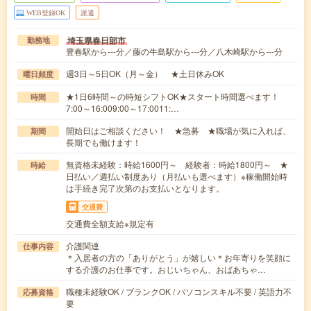
WEB登録OK
派遣
埼玉県春日部市
勤務地
豊春駅から---分／藤の牛島駅から---分／八木崎駅から---分
週3日～5日OK（月～金） ★土日休みOK
曜日頻度
★1日6時間～の時短シフトOK★スタート時間選べます！
時間
7:00～16:009:00～17:0011:…
開始日はご相談ください！ ★急募 ★職場が気に入れば、
期間
長期でも働けます！
無資格未経験：時給1600円～ 経験者：時給1800円～ ★
時給
日払い／週払い制度あり（月払いも選べます）※稼働開始時
は手続き完了次第のお支払いとなります。
交通費
交通費全額支給※規定有
介護関連
仕事内容
＊入居者の方の「ありがとう」が嬉しい＊お年寄りを笑顔に
する介護のお仕事です。おじいちゃん、おばあちゃ…
職種未経験OK / ブランクOK / パソコンスキル不要 / 英語力不
応募資格
要