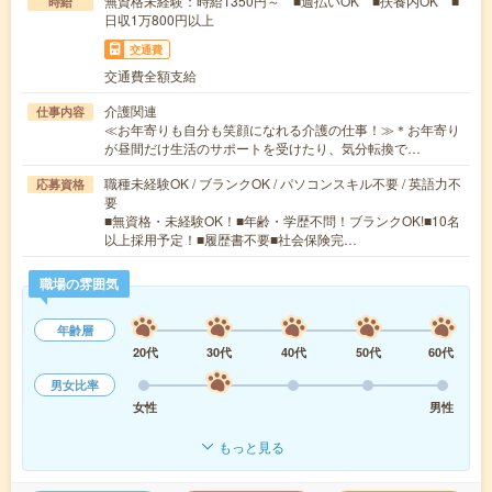
無資格未経験：時給1350円～ ■週払いOK ■扶養内OK ■
時給
日収1万800円以上
交通費
交通費全額支給
介護関連
仕事内容
≪お年寄りも自分も笑顔になれる介護の仕事！≫＊お年寄り
が昼間だけ生活のサポートを受けたり、気分転換で…
職種未経験OK / ブランクOK / パソコンスキル不要 / 英語力不
応募資格
要
■無資格・未経験OK！■年齢・学歴不問！ブランクOK!■10名
以上採用予定！■履歴書不要■社会保険完…
職場の雰囲気
年齢層
20代
30代
40代
50代
60代
男女比率
女性
男性
もっと見る