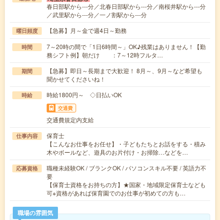
春日部駅から---分／北春日部駅から---分／南桜井駅から---分
／武里駅から---分／一ノ割駅から---分
【急募】月～金で週4日～勤務
曜日頻度
7～20時の間で「1日6時間～」OK♪残業はありません！【勤
時間
務シフト例】朝だけ ：7～12時フルタ…
【急募】即日～長期まで大歓迎！ 8月～、9月～など希望も
期間
聞かせてくださいね！
時給1800円～ ◇日払いOK
時給
交通費
交通費規定内支給
保育士
仕事内容
【こんなお仕事をお任せ】・子どもたちとお話をする・積み
木やボールなど、遊具のお片付け・お掃除…などを…
職種未経験OK / ブランクOK / パソコンスキル不要 / 英語力不
応募資格
要
【保育士資格をお持ちの方】★国家・地域限定保育士なども
可※資格があれば保育園でのお仕事が初めての方も…
職場の雰囲気