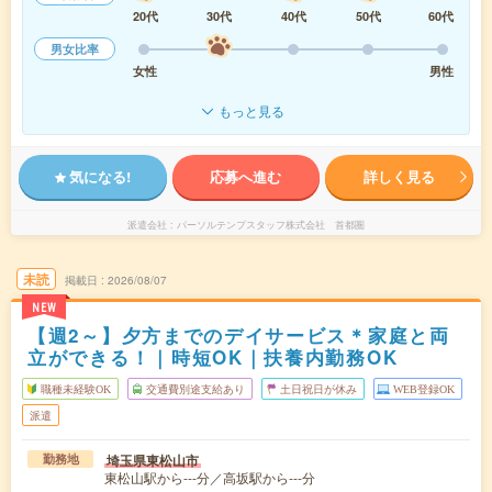
20代
30代
40代
50代
60代
男女比率
女性
男性
もっと見る
気になる!
応募へ進む
詳しく見る
派遣会社
パーソルテンプスタッフ株式会社 首都圏
未読
掲載日
2026/08/07
NEW
【週2～】夕方までのデイサービス＊家庭と両
立ができる！｜時短OK｜扶養内勤務OK
職種未経験OK
交通費別途支給あり
土日祝日が休み
WEB登録OK
派遣
埼玉県東松山市
勤務地
東松山駅から---分／高坂駅から---分