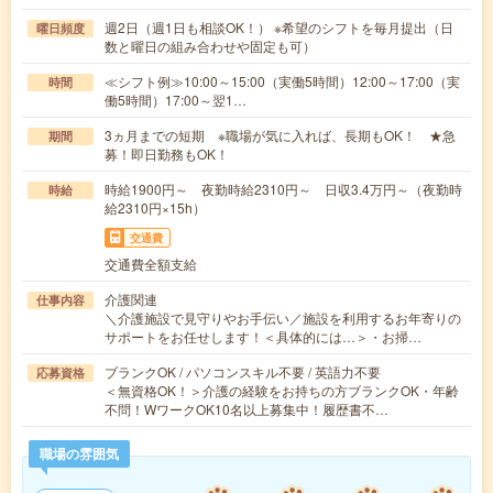
週2日（週1日も相談OK！） ※希望のシフトを毎月提出（日
曜日頻度
数と曜日の組み合わせや固定も可）
≪シフト例≫10:00～15:00（実働5時間）12:00～17:00（実
時間
働5時間）17:00～翌1…
3ヵ月までの短期 ※職場が気に入れば、長期もOK！ ★急
期間
募！即日勤務もOK！
時給1900円～ 夜勤時給2310円～ 日収3.4万円～（夜勤時
時給
給2310円×15h）
交通費
交通費全額支給
介護関連
仕事内容
＼介護施設で見守りやお手伝い／施設を利用するお年寄りの
サポートをお任せします！＜具体的には…＞・お掃…
ブランクOK / パソコンスキル不要 / 英語力不要
応募資格
＜無資格OK！＞介護の経験をお持ちの方ブランクOK・年齢
不問！WワークOK10名以上募集中！履歴書不…
職場の雰囲気