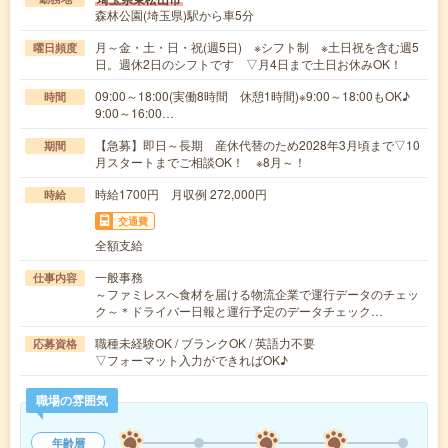
森林公園(埼玉県)駅から車5分
月～金・土・日・祝(週5日) ※シフト制 ※土日祝を含む週5
曜日頻度
日。週休2日のシフトです ▽月4日まで土日お休みOK！
09:00～18:00(実働8時間 休憩1時間)※9:00～18:00もOK♪
時間
9:00～16:00…
【急募】即日～長期 産休代替のため2028年3月頃まで▽10
期間
月スタートまでご相談OK！ ※8月～！
時給1700円 月収例 272,000円
時給
交通費
全額支給
一般事務
仕事内容
～ファミレスへ食材を届ける物流企業で運行データのチェッ
ク～＊ドライバー日報と運行予定のデータチェック…
職種未経験OK / ブランクOK / 英語力不要
応募資格
▽フォーマット入力ができればOK♪
職場の雰囲気
年齢層