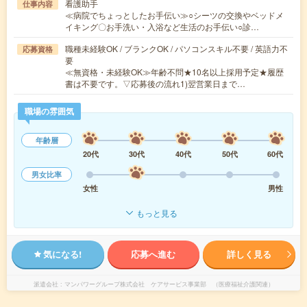
看護助手
仕事内容
≪病院でちょっとしたお手伝い≫○シーツの交換やベッドメ
イキング〇お手洗い・入浴など生活のお手伝い○診…
職種未経験OK / ブランクOK / パソコンスキル不要 / 英語力不
応募資格
要
≪無資格・未経験OK≫年齢不問★10名以上採用予定★履歴
書は不要です。▽応募後の流れ1)翌営業日まで…
職場の雰囲気
年齢層
20代
30代
40代
50代
60代
男女比率
女性
男性
もっと見る
気になる!
応募へ進む
詳しく見る
派遣会社
マンパワーグループ株式会社 ケアサービス事業部 （医療福祉介護関連）