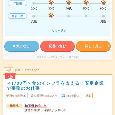
年齢層
20代
30代
40代
50代
60代
男女比率
女性
男性
もっと見る
気になる!
応募へ進む
詳しく見る
派遣会社
ケアスタッフィング株式会社
未読
掲載日
2026/08/07
NEW
＜1700円＞食のインフラを支える！安定企業
で事務のお仕事
職種未経験OK
交通費別途支給あり
WEB登録OK
派遣
埼玉県東松山市
勤務地
森林公園(埼玉県)駅から車5分