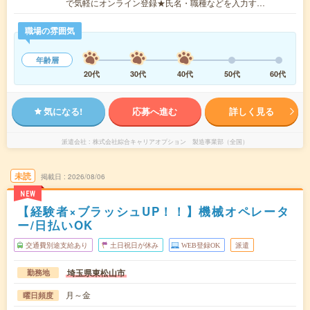
で気軽にオンライン登録★氏名・職種などを入力す…
職場の雰囲気
年齢層
20代
30代
40代
50代
60代
気になる!
応募へ進む
詳しく見る
派遣会社
株式会社綜合キャリアオプション 製造事業部（全国）
未読
掲載日
2026/08/06
NEW
【経験者×ブラッシュUP！！】機械オペレータ
ー/日払いOK
交通費別途支給あり
土日祝日が休み
WEB登録OK
派遣
埼玉県東松山市
勤務地
月～金
曜日頻度