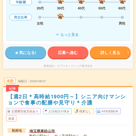
年齢層
20代
30代
40代
50代
60代
男女比率
女性
男性
もっと見る
気になる!
応募へ進む
詳しく見る
派遣会社
ケアスタッフィング株式会社
未読
掲載日
2026/08/07
NEW
【週2日＊高時給1900円～】シニア向けマンシ
ョンで食事の配膳や見守り＊介護
交通費別途支給あり
土日祝日が休み
残業なし
WEB登録OK
派遣
埼玉県東松山市
勤務地
東松山駅から---分／高坂駅から---分