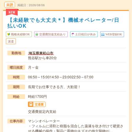
未読
掲載日
2026/08/06
NEW
【未経験でも大丈夫＊】機械オペレーター/日
払いOK
職種未経験OK
交通費別途支給あり
土日祝日が休み
WEB登録OK
派遣
埼玉県東松山市
勤務地
熊谷駅から車20分
月～金
曜日頻度
06:50～15:0014:50～23:0022:50～07:00
時間
長期でお仕事できる方、大歓迎！
期間
時給1700円
時給
交通費
交通費規定内支給
マシンオペレーター
仕事内容
・フィルムに溶剤と樹脂を混合した薬液を吹き付けて硬貨さ
せる機械の操作・製品に異物やキズその他欠陥物が…