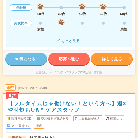
年齢層
20代
30代
40代
50代
60代
男女比率
女性
男性
もっと見る
気になる!
応募へ進む
詳しく見る
派遣会社
パーソルテンプスタッフ株式会社 首都圏
未読
掲載日
2026/08/08
NEW
【フルタイムじゃ働けない！という方へ】週3
や時短もOK＊ケアスタッフ
職種未経験OK
交通費別途支給あり
土日祝日が休み
残業なし
WEB登録OK
派遣
勤務地