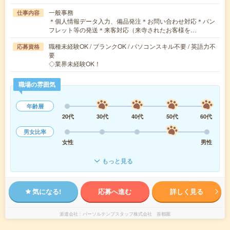
一般事務
仕事内容
＊個人情報データ入力、備品発注＊お問い合わせ対応＊パン
フレット等の発送＊来客対応（来寺されたお客様を…
職種未経験OK / ブランクOK / パソコンスキル不要 / 英語力不
応募資格
要
◇業界未経験OK！
職場の雰囲気
年齢層
20代
30代
40代
50代
60代
男女比率
女性
男性
もっと見る
気になる!
応募へ進む
詳しく見る
派遣会社
パーソルテンプスタッフ株式会社 首都圏