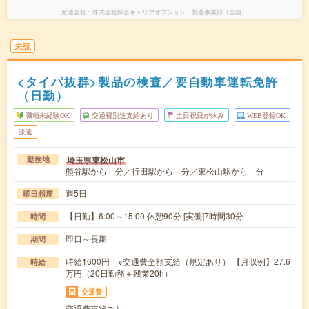
派遣会社
株式会社綜合キャリアオプション 製造事業部（全国）
未読
<タイパ抜群>製品の検査／要自動車運転免許
（日勤）
職種未経験OK
交通費別途支給あり
土日祝日が休み
WEB登録OK
派遣
埼玉県東松山市
勤務地
熊谷駅から---分／行田駅から---分／東松山駅から---分
週5日
曜日頻度
【日勤】6:00～15:00 休憩90分 [実働]7時間30分
時間
即日～長期
期間
時給1600円 ※交通費全額支給（規定あり） 【月収例】27.6
時給
万円（20日勤務＋残業20h）
交通費
交通費支給あり