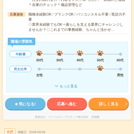
＊在庫のチェック＊備品管理など
職種未経験OK / ブランクOK / パソコンスキル不要 / 英語力不
応募資格
要
◇業界未経験でもOK⇒暮らしを支える業界にチャレンジし
ませんか？◇これまでの事務経験、ちゃんと活かせ…
職場の雰囲気
年齢層
20代
30代
40代
50代
60代
男女比率
女性
男性
もっと見る
気になる!
応募へ進む
詳しく見る
派遣会社
パーソルテンプスタッフ株式会社 首都圏
未読
掲載日
2026/08/06