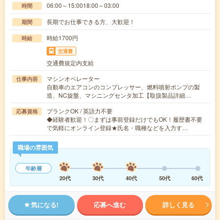
06:00～15:0018:00～03:00
時間
長期でお仕事できる方、大歓迎！
期間
時給1700円
時給
交通費
交通費規定内支給
マシンオペレーター
仕事内容
自動車のエアコンのコンプレッサー、燃料噴射ポンプの製
造、NC旋盤、マシニングセンタ加工【取扱製品詳細…
ブランクOK / 英語力不要
応募資格
◆経験者歓迎！〇まずは事前登録だけでもOK！履歴書不要
で気軽にオンライン登録★氏名・職種などを入力す…
職場の雰囲気
年齢層
20代
30代
40代
50代
60代
気になる!
応募へ進む
詳しく見る