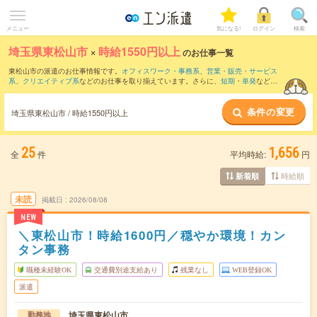
メニュー
気になる!
ログイン
検索
埼玉県東松山市
×
時給1550円以上
のお仕事一覧
東松山市の派遣のお仕事情報です。
オフィスワーク・事務系
、
営業・販売・サービス
系
、
クリエイティブ系
などのお仕事を取り揃えています。さらに、
短期
・
単発
などの
期間や、
職種未経験OK
などのこだわり条件で絞り込んでいただけます。
条件の変更
埼玉県東松山市 / 時給1550円以上
25
1,656
全
件
平均時給:
円
時給順
新着順
未読
掲載日
2026/08/08
NEW
＼東松山市！時給1600円／穏やか環境！カン
タン事務
職種未経験OK
交通費別途支給あり
残業なし
WEB登録OK
派遣
埼玉県東松山市
勤務地