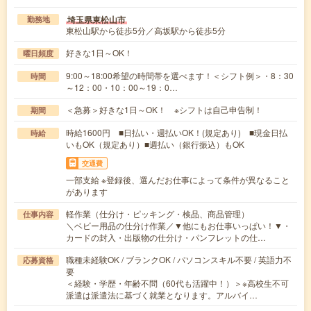
埼玉県東松山市
勤務地
東松山駅から徒歩5分／高坂駅から徒歩5分
好きな1日～OK！
曜日頻度
9:00～18:00希望の時間帯を選べます！＜シフト例＞・8：30
時間
～12：00・10：00～19：0…
＜急募＞好きな1日～OK！ ※シフトは自己申告制！
期間
時給1600円 ■日払い・週払いOK！(規定あり) ■現金日払
時給
いもOK（規定あり）■週払い（銀行振込）もOK
交通費
一部支給 ※登録後、選んだお仕事によって条件が異なること
があります
軽作業（仕分け・ピッキング・検品、商品管理）
仕事内容
＼ベビー用品の仕分け作業／▼他にもお仕事いっぱい！▼・
カードの封入・出版物の仕分け・パンフレットの仕…
職種未経験OK / ブランクOK / パソコンスキル不要 / 英語力不
応募資格
要
＜経験・学歴・年齢不問（60代も活躍中！）＞※高校生不可
派遣は派遣法に基づく就業となります。アルバイ…