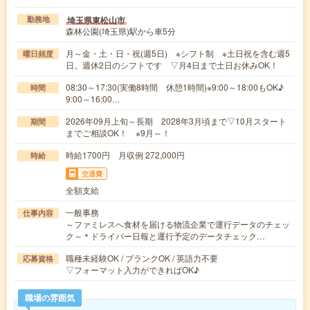
埼玉県東松山市
勤務地
森林公園(埼玉県)駅から車5分
月～金・土・日・祝(週5日) ※シフト制 ※土日祝を含む週5
曜日頻度
日。週休2日のシフトです ▽月4日まで土日お休みOK！
08:30～17:30(実働8時間 休憩1時間)※9:00～18:00もOK♪
時間
9:00～16:00…
2026年09月上旬～長期 2028年3月頃まで▽10月スタート
期間
までご相談OK！ ※9月～！
時給1700円 月収例 272,000円
時給
交通費
全額支給
一般事務
仕事内容
～ファミレスへ食材を届ける物流企業で運行データのチェッ
ク～＊ドライバー日報と運行予定のデータチェック…
職種未経験OK / ブランクOK / 英語力不要
応募資格
▽フォーマット入力ができればOK♪
職場の雰囲気