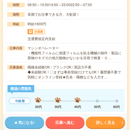
06:50～15:0014:50～23:0022:50～07:00
時間
長期でお仕事できる方、大歓迎！
期間
時給1600円
時給
交通費
交通費規定内支給
マシンオペレーター
仕事内容
・機能性フィルムに保護フィルムを貼る機械の操作・製品に
異物やキズその他欠陥物がないかを目視で検査・そ…
職種未経験OK / ブランクOK / 英語力不要
応募資格
◆未経験OK！〇まずは事前登録だけでもOK！履歴書不要で
気軽にオンライン登録★氏名・職種などを入力す…
職場の雰囲気
年齢層
20代
30代
40代
50代
60代
気になる!
応募へ進む
詳しく見る