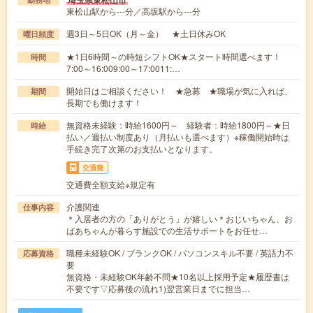
埼玉県東松山市
東松山駅から---分／高坂駅から---分
週3日～5日OK（月～金） ★土日休みOK
曜日頻度
★1日6時間～の時短シフトOK★スタート時間選べます！
時間
7:00～16:009:00～17:0011:…
開始日はご相談ください！ ★急募 ★職場が気に入れば、
期間
長期でも働けます！
無資格未経験：時給1600円～ 経験者：時給1800円～★日
時給
払い／週払い制度あり（月払いも選べます）※稼働開始時は
手続き完了次第のお支払いとなります。
交通費
交通費全額支給※規定有
介護関連
仕事内容
＊入居者の方の「ありがとう」が嬉しい＊おじいちゃん、お
ばあちゃんが暮らす施設での生活サポートをお任せ…
職種未経験OK / ブランクOK / パソコンスキル不要 / 英語力不
応募資格
要
無資格・未経験OK年齢不問★10名以上採用予定★履歴書は
不要です▽応募後の流れ1)翌営業日までに担当…