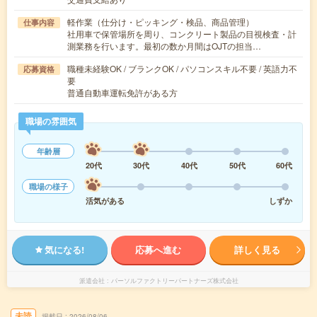
軽作業（仕分け・ピッキング・検品、商品管理）
仕事内容
社用車で保管場所を周り、コンクリート製品の目視検査・計
測業務を行います。最初の数か月間はOJTの担当…
職種未経験OK / ブランクOK / パソコンスキル不要 / 英語力不
応募資格
要
普通自動車運転免許がある方
職場の雰囲気
年齢層
20代
30代
40代
50代
60代
職場の様子
活気がある
しずか
気になる!
応募へ進む
詳しく見る
派遣会社
パーソルファクトリーパートナーズ株式会社
未読
掲載日
2026/08/06