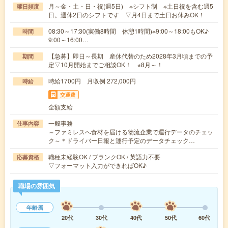
月～金・土・日・祝(週5日) ※シフト制 ※土日祝を含む週5
曜日頻度
日。週休2日のシフトです ▽月4日まで土日お休みOK！
08:30～17:30(実働8時間 休憩1時間)※9:00～18:00もOK♪
時間
9:00～16:00…
【急募】即日～長期 産休代替のため2028年3月頃までの予
期間
定▽10月開始までご相談OK！ ※8月～！
時給1700円 月収例 272,000円
時給
交通費
全額支給
一般事務
仕事内容
～ファミレスへ食材を届ける物流企業で運行データのチェッ
ク～＊ドライバー日報と運行予定のデータチェック…
職種未経験OK / ブランクOK / 英語力不要
応募資格
▽フォーマット入力ができればOK♪
職場の雰囲気
年齢層
20代
30代
40代
50代
60代