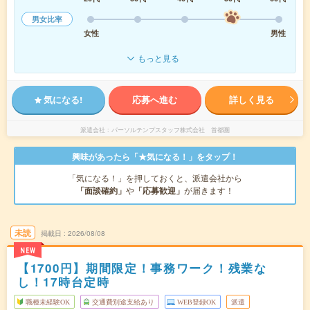
男女比率
女性
男性
もっと見る
気になる!
応募へ進む
詳しく見る
派遣会社
パーソルテンプスタッフ株式会社 首都圏
興味があったら「★気になる！」をタップ！
「気になる！」を押しておくと、派遣会社から
「面談確約」
や
「応募歓迎」
が届きます！
未読
掲載日
2026/08/08
NEW
【1700円】期間限定！事務ワーク！残業な
し！17時台定時
職種未経験OK
交通費別途支給あり
WEB登録OK
派遣