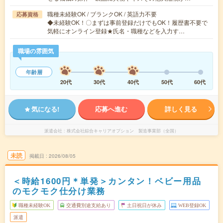
職種未経験OK / ブランクOK / 英語力不要
応募資格
◆未経験OK！〇まずは事前登録だけでもOK！履歴書不要で
気軽にオンライン登録★氏名・職種などを入力す…
職場の雰囲気
年齢層
20代
30代
40代
50代
60代
気になる!
応募へ進む
詳しく見る
派遣会社
株式会社綜合キャリアオプション 製造事業部（全国）
未読
掲載日
2026/08/05
＜時給1600円＊単発＞カンタン！ベビー用品
のモクモク仕分け業務
職種未経験OK
交通費別途支給あり
土日祝日が休み
WEB登録OK
派遣