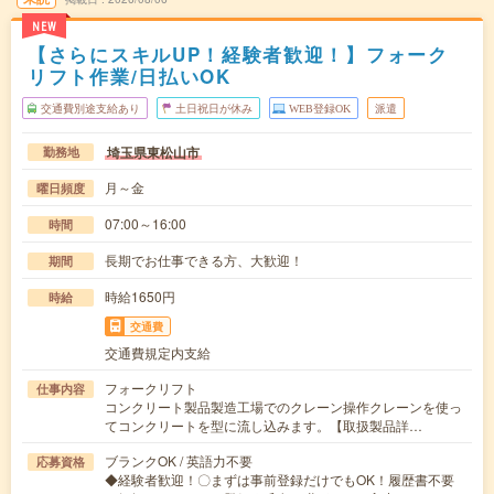
NEW
【さらにスキルUP！経験者歓迎！】フォーク
リフト作業/日払いOK
交通費別途支給あり
土日祝日が休み
WEB登録OK
派遣
埼玉県東松山市
勤務地
月～金
曜日頻度
07:00～16:00
時間
長期でお仕事できる方、大歓迎！
期間
時給1650円
時給
交通費
交通費規定内支給
フォークリフト
仕事内容
コンクリート製品製造工場でのクレーン操作クレーンを使っ
てコンクリートを型に流し込みます。【取扱製品詳…
ブランクOK / 英語力不要
応募資格
◆経験者歓迎！〇まずは事前登録だけでもOK！履歴書不要