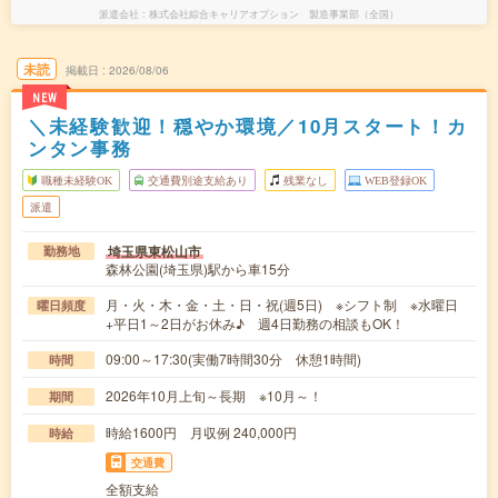
派遣会社
株式会社綜合キャリアオプション 製造事業部（全国）
未読
掲載日
2026/08/06
NEW
＼未経験歓迎！穏やか環境／10月スタート！カ
ンタン事務
職種未経験OK
交通費別途支給あり
残業なし
WEB登録OK
派遣
埼玉県東松山市
勤務地
森林公園(埼玉県)駅から車15分
月・火・木・金・土・日・祝(週5日) ※シフト制 ※水曜日
曜日頻度
+平日1～2日がお休み♪ 週4日勤務の相談もOK！
09:00～17:30(実働7時間30分 休憩1時間)
時間
2026年10月上旬～長期 ※10月～！
期間
時給1600円 月収例 240,000円
時給
交通費
全額支給