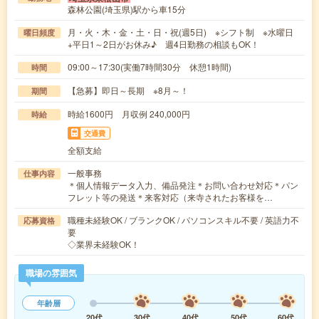
森林公園(埼玉県)駅から車15分
月・火・木・金・土・日・祝(週5日) ※シフト制 ※水曜日
曜日頻度
+平日1～2日がお休み♪ 週4日勤務の相談もOK！
09:00～17:30(実働7時間30分 休憩1時間)
時間
【急募】即日～長期 ※8月～！
期間
時給1600円 月収例 240,000円
時給
交通費
全額支給
一般事務
仕事内容
＊個人情報データ入力、備品発注＊お問い合わせ対応＊パン
フレット等の発送＊来客対応（来寺されたお客様を…
職種未経験OK / ブランクOK / パソコンスキル不要 / 英語力不
応募資格
要
◇業界未経験OK！
職場の雰囲気
年齢層
20代
30代
40代
50代
60代