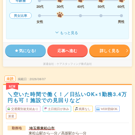
年齢層
20代
30代
40代
50代
60代
男女比率
女性
男性
もっと見る
気になる!
応募へ進む
詳しく見る
派遣会社
ケアスタッフィング株式会社
未読
掲載日
2026/08/07
NEW
＼空いた時間で働く！／日払いOK×1勤務3.4万
円も可！施設での見回りなど
交通費別途支給あり
土日祝日が休み
残業なし
WEB登録OK
派遣
埼玉県東松山市
勤務地
東松山駅から---分／高坂駅から---分