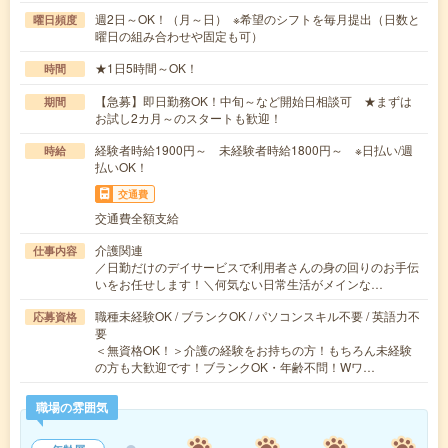
週2日～OK！（月～日） ※希望のシフトを毎月提出（日数と
曜日頻度
曜日の組み合わせや固定も可）
★1日5時間～OK！
時間
【急募】即日勤務OK！中旬～など開始日相談可 ★まずは
期間
お試し2カ月～のスタートも歓迎！
経験者時給1900円～ 未経験者時給1800円～ ※日払い/週
時給
払いOK！
交通費
交通費全額支給
介護関連
仕事内容
／日勤だけのデイサービスで利用者さんの身の回りのお手伝
いをお任せします！＼何気ない日常生活がメインな…
職種未経験OK / ブランクOK / パソコンスキル不要 / 英語力不
応募資格
要
＜無資格OK！＞介護の経験をお持ちの方！もちろん未経験
の方も大歓迎です！ブランクOK・年齢不問！Wワ…
職場の雰囲気