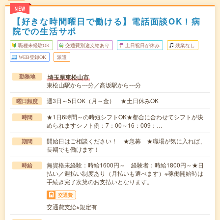
NEW
【好きな時間曜日で働ける】電話面談OK！病
院での生活サポ
職種未経験OK
交通費別途支給あり
土日祝日が休み
残業なし
WEB登録OK
派遣
埼玉県東松山市
勤務地
東松山駅から---分／高坂駅から---分
週3日～5日OK（月～金） ★土日休みOK
曜日頻度
★1日6時間～の時短シフトOK★都合に合わせてシフトが決
時間
められますシフト例：7：00～16：009：…
開始日はご相談ください！ ★急募 ★職場が気に入れば、
期間
長期でも働けます！
無資格未経験：時給1600円～ 経験者：時給1800円～★日
時給
払い／週払い制度あり（月払いも選べます）※稼働開始時は
手続き完了次第のお支払いとなります。
交通費
交通費支給※規定有