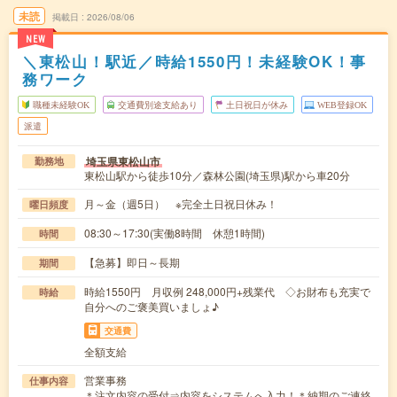
未読
掲載日
2026/08/06
NEW
＼東松山！駅近／時給1550円！未経験OK！事
務ワーク
職種未経験OK
交通費別途支給あり
土日祝日が休み
WEB登録OK
派遣
埼玉県東松山市
勤務地
東松山駅から徒歩10分／森林公園(埼玉県)駅から車20分
月～金（週5日） ※完全土日祝日休み！
曜日頻度
08:30～17:30(実働8時間 休憩1時間)
時間
【急募】即日～長期
期間
時給1550円 月収例 248,000円+残業代 ◇お財布も充実で
時給
自分へのご褒美買いましょ♪
交通費
全額支給
営業事務
仕事内容
＊注文内容の受付⇒内容をシステムへ入力！＊納期のご連絡