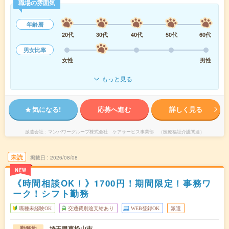
職場の雰囲気
年齢層
20代
30代
40代
50代
60代
男女比率
女性
男性
もっと見る
気になる!
応募へ進む
詳しく見る
派遣会社
マンパワーグループ株式会社 ケアサービス事業部 （医療福祉介護関連）
未読
掲載日
2026/08/08
NEW
《時間相談OK！》1700円！期間限定！事務ワ
ーク！シフト勤務
職種未経験OK
交通費別途支給あり
WEB登録OK
派遣
埼玉県東松山市
勤務地