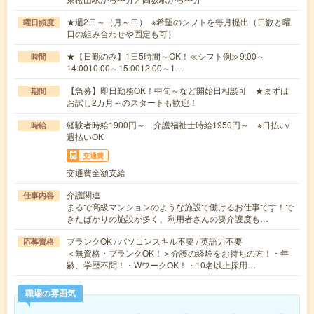
★週2日～（月～日） ※希望のシフトを毎月提出（日数と曜
曜日頻度
日の組み合わせや固定も可）
★【日勤のみ】1日5時間～OK！≪シフト例≫9:00～
時間
14:0010:00～15:0012:00～1…
【急募】即日勤務OK！中旬～など開始日相談可 ★まずは
期間
お試し2カ月～のスタートも歓迎！
経験者時給1900円～ 介護福祉士時給1950円～ ※日払い/
時給
週払いOK
交通費
交通費全額支給
介護関連
仕事内容
まるで高級マンションのような施設で働けるお仕事です！で
きたばかりの施設が多く、利用者さんの要介護度も…
ブランクOK / パソコンスキル不要 / 英語力不要
応募資格
＜無資格・ブランクOK！＞介護の経験をお持ちの方！・年
齢、学歴不問！・WワークOK！・10名以上採用…
職場の雰囲気