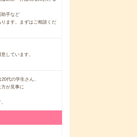
護助手など
あります。まずはご相談くだ
用意しています。
。
20代の学生さん、
た方が見事に
す。