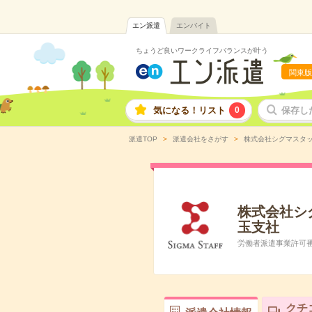
エン派遣
エンバイト
ちょうど良いワークライフバランスが叶う
関東版
気になる！リスト
0
保存し
派遣TOP
派遣会社をさがす
株式会社シグマスタ
株式会社シ
玉支社
労働者派遣事業許可番号:
クチ