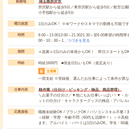
勤務地
埼玉県所沢市
所沢駅から徒歩5分／東所沢駅から徒歩5分／航空公園
小手指駅から徒歩5分
曜日頻度
1日のみOK！ ※Ｗワークやスキマでの勤務も可能で
時間
8:00～13:0013:00～21:3021:30～翌6:00希
00・10：00～1…
つづきを見る
期間
≪急募≫1日のみの単発からOK！ 即日スタートもO
時給
時給1600円 ■現金日払いもOK（規定あり）
交通費
一部支給 ※登録後、選んだお仕事によって条件が異
仕事内容
軽作業（仕分け・ピッキング・検品、商品管理）
＼お菓子の仕分け／▼他にもお仕事いっぱい！▼・カ
ットの仕分け・キャラクターグッズの検品・アパレル
応募資格
職種未経験OK / ブランクOK / パソコンスキル不要 /
＜経験・学歴・年齢不問（60代も活躍中！）＞※高
ます。アルバイト・パートは1日のみOK。学生・60歳