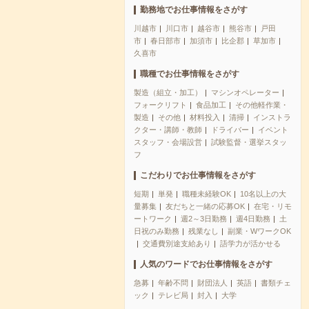
勤務地でお仕事情報をさがす
川越市
川口市
越谷市
熊谷市
戸田
市
春日部市
加須市
比企郡
草加市
久喜市
職種でお仕事情報をさがす
製造（組立・加工）
マシンオペレーター
フォークリフト
食品加工
その他軽作業・
製造
その他
材料投入
清掃
インストラ
クター・講師・教師
ドライバー
イベント
スタッフ・会場設営
試験監督・選挙スタッ
フ
こだわりでお仕事情報をさがす
短期
単発
職種未経験OK
10名以上の大
量募集
友だちと一緒の応募OK
在宅・リモ
ートワーク
週2～3日勤務
週4日勤務
土
日祝のみ勤務
残業なし
副業・WワークOK
交通費別途支給あり
語学力が活かせる
人気のワードでお仕事情報をさがす
急募
年齢不問
財団法人
英語
書類チェ
ック
テレビ局
封入
大学