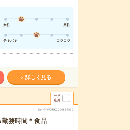
女性
男性
テキパキ
コツコツ
詳しく見る
一括
応募
No.MYWORK2690814060
る勤務時間＊食品