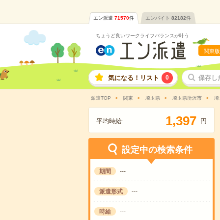
エン派遣
71570
件
エンバイト
82182
件
ちょうど良いワークライフバランスが叶う
関東版
気になる！リスト
0
保存し
派遣TOP
関東
埼玉県
埼玉県所沢市
埼
,
1
3
9
7
平均時給:
円
設定中の検索条件
期間
---
派遣形式
---
時給
---