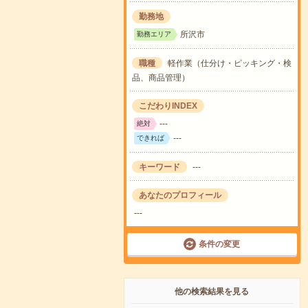
勤務地
所沢市
勤務エリア
職種
軽作業（仕分け・ピッキング・検
品、商品管理）
こだわりINDEX
---
絶対
---
できれば
キーワード
---
あなたのプロフィール
---
条件の変更
他の検索結果を見る