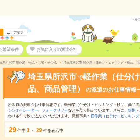
ヘル
エリア変更
た希望条件
お気に入りの派遣会社
玉県所沢市 軽作業・物流・工場・その他
埼玉県所沢市 軽作業（仕分け・ピッキング・検品、商
埼玉県所沢市
軽作業（仕分
で
品、商品管理）
の派遣のお仕事情報
所沢市の派遣のお仕事情報です。軽作業（仕分け・ピッキング・検品、商品管
シンオペレーター
、
フォークリフト
などを取り揃えています。さらに、
短期
・
わり条件で絞り込んでいただけます。職種辞典：
軽作業（仕分け・ピッキング
29
1
29
件中
～
件を表示中