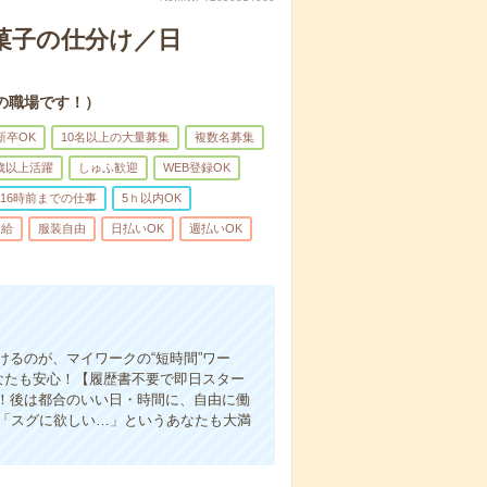
菓子の仕分け／日
の職場です！）
新卒OK
10名以上の大量募集
複数名募集
0歳以上活躍
しゅふ歓迎
WEB登録OK
16時前までの仕事
5ｈ以内OK
支給
服装自由
日払いOK
週払いOK
るのが、マイワークの“短時間”ワー
なたも安心！【履歴書不要で即日スター
！後は都合のいい日・時間に、自由に働
、「スグに欲しい…」というあなたも大満