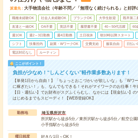
大手物流会社（年齢不問／「無理なく続けられる」と好評
派遣先
職種未経験OK
社会人未経験OK
ブランクOK
大学生歓迎
既卒第二
友達と一緒OK
OA不要
英語不要
履歴書不要
40～50代活躍
6
週1OK
週2～3日勤務
週4日勤務
土日祝休
朝10時以降スタート
シフト
扶養控内
副業・WワークOK
交費支給
服装自由
日払い
電話対応なし
ルーティン
ここがポイント！
負担が少なめ！“しんどくない”軽作業多数あります！
【単発1日から自由！】「ちょっとおこづかいが欲しいな」も「Wワー
に稼ぎたい！」も、なんでもできる！それがマイワークのお仕事！午
【日・週払い】でお財布がスグふくらむし、なかには【現金払い】の
はじめるまでもスピーディ！【WEB登録OK】
勤務地
埼玉県所沢市
所沢駅から徒歩5分／東所沢駅から徒歩5分／航空公園
小手指駅から徒歩5分
曜日頻度
好きな1日～OK！