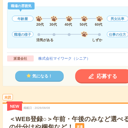
職場の雰囲気
年齢層
男女比率
20代
30代
40代
50代
60代
職場の様子
仕事の仕方
活気がある
しずか
株式会社マイワーク（シニア）
派遣会社
応募する
気になる！
未読
NEW
掲載日
2026/08/08
＜WEB登録○＞午前・午後のみなど選べ
の仕分けや梱包など！
派遣