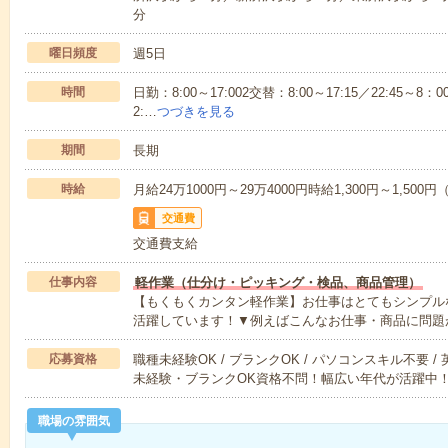
分
曜日頻度
週5日
時間
日勤：8:00～17:002交替：8:00～17:15／22:45～8：00
2:…
つづきを見る
期間
長期
時給
月給24万1000円～29万4000円時給1,300円～1,50
交通費
交通費支給
仕事内容
軽作業（仕分け・ピッキング・検品、商品管理）
【もくもくカンタン軽作業】お仕事はとてもシンプル
活躍しています！▼例えばこんなお仕事・商品に問題
応募資格
職種未経験OK / ブランクOK / パソコンスキル不要 /
未経験・ブランクOK資格不問！幅広い年代が活躍中
職場の雰囲気