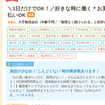
＼1日だけでOK！／好きな時に働く＊お
払いOK
派遣
大手物流会社（年齢不問／「無理なく続けられる」と好評
派遣先
職種未経験OK
社会人未経験OK
ブランクOK
大学生歓迎
既卒第二
友達と一緒OK
OA不要
英語不要
履歴書不要
40～50代活躍
6
週1OK
週2～3日勤務
週4日勤務
土日祝休
朝10時以降スタート
午後のみOK
残業少
シフト
扶養控内
副業・WワークOK
交費
職場が分煙
派遣多
電話対応なし
ルーティン
ここがポイント！
負担が少なめ！“しんどくない”軽作業多数あります！
「お小遣い稼ぎたいけど、時間がない！」そんなあなたもサクッと働け
ク！1日3時間5時間など、朝昼晩好きな時間で働けるので、忙しいあ
ト！】履歴書ナシでできちゃうので、始めるまでもとってもスムーズ
けますよ！【お給料日までもスピーディー！】“日払い”もOKなので
足…
つづきを見る