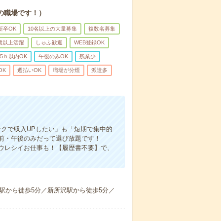
の職場です！）
新卒OK
10名以上の大量募集
複数名募集
0歳以上活躍
しゅふ歓迎
WEB登録OK
5ｈ以内OK
午後のみOK
残業少
OK
週払いOK
職場が分煙
派遣多
クで収入UPしたい」も「短期で集中的
前・午後のみだって選び放題です！
ウレシイお仕事も！【履歴書不要】で、
駅から徒歩5分／新所沢駅から徒歩5分／