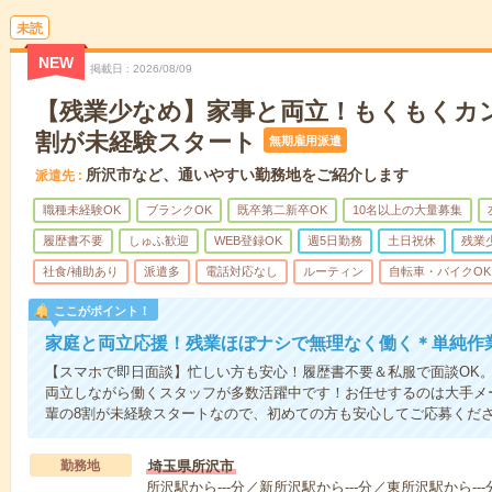
未読
NEW
掲載日
2026/08/09
【残業少なめ】家事と両立！もくもくカ
割が未経験スタート
無期雇用派遣
所沢市など、通いやすい勤務地をご紹介します
派遣先
職種未経験OK
ブランクOK
既卒第二新卒OK
10名以上の大量募集
履歴書不要
しゅふ歓迎
WEB登録OK
週5日勤務
土日祝休
残業
社食/補助あり
派遣多
電話対応なし
ルーティン
自転車・バイクOK
ここがポイント！
家庭と両立応援！残業ほぼナシで無理なく働く＊単純作
【スマホで即日面談】忙しい方も安心！履歴書不要＆私服で面談OK
両立しながら働くスタッフが多数活躍中です！お任せするのは大手メ
輩の8割が未経験スタートなので、初めての方も安心してご応募くだ
勤務地
埼玉県所沢市
所沢駅から---分／新所沢駅から---分／東所沢駅から---