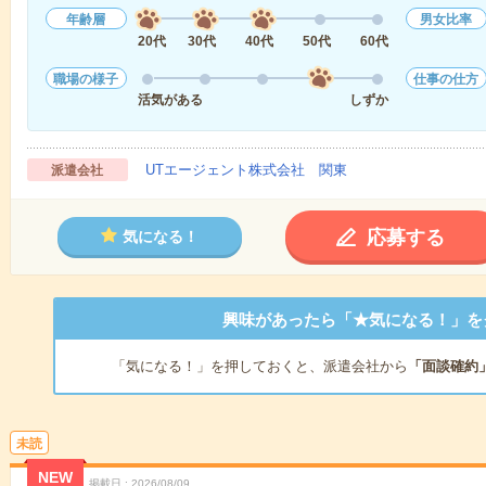
年齢層
男女比率
20代
30代
40代
50代
60代
職場の様子
仕事の仕方
活気がある
しずか
UTエージェント株式会社 関東
派遣会社
応募する
気になる！
興味があったら「★気になる！」を
「気になる！」を押しておくと、派遣会社から
「面談確約
未読
NEW
掲載日
2026/08/09