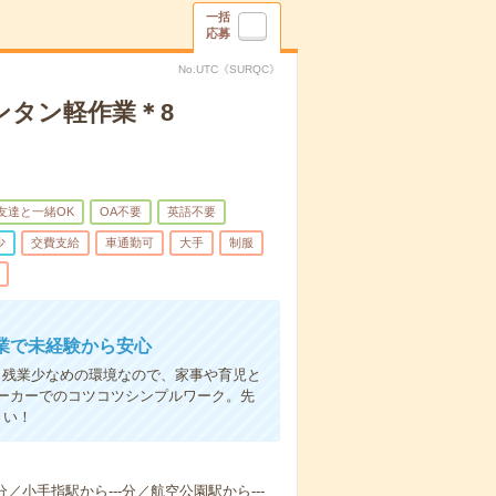
一括
応募
No.UTC《SURQC》
ンタン軽作業＊8
友達と一緒OK
OA不要
英語不要
少
交費支給
車通勤可
大手
制服
業で未経験から安心
。残業少なめの環境なので、家事や育児と
ーカーでのコツコツシンプルワーク。先
さい！
分／小手指駅から---分／航空公園駅から---