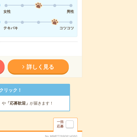
女性
男性
テキパキ
コツコツ
詳しく見る
クリック！
」
や
「応募歓迎」
が届きます！
一括
応募
No.MWPT2690814060