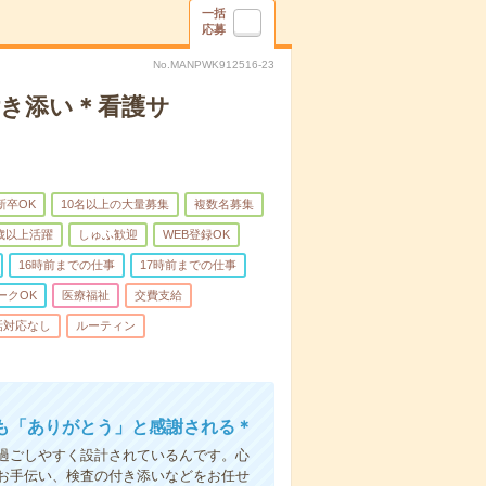
一括
応募
No.MANPWK912516-23
付き添い＊看護サ
新卒OK
10名以上の大量募集
複数名募集
0歳以上活躍
しゅふ歓迎
WEB登録OK
16時前までの仕事
17時前までの仕事
ークOK
医療福祉
交費支給
話対応なし
ルーティン
も「ありがとう」と感謝される＊
過ごしやすく設計されているんです。心
お手伝い、検査の付き添いなどをお任せ