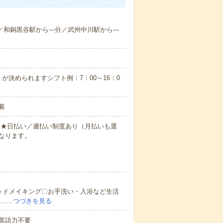
／和銅黒谷駅から---分／武州中川駅から---
が決められますシフト例：7：00～16：0
募
円～★日払い／週払い制度あり（月払いも選
なります。
ッドメイキング〇お手洗い・入浴など生活
ど……
つづきを見る
 英語力不要