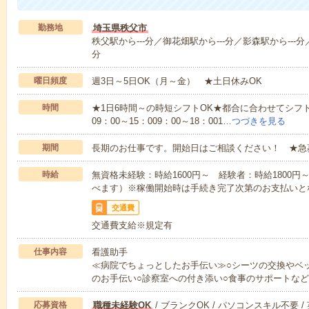
勤務地
埼玉県秩父市
秩父駅から---分／御花畑駅から---分／影森駅から---分
分
曜日頻度
週3日～5日OK（月～金） ★土日休みOK
時間
★1日6時間～の時短シフトOK★都合に合わせてシフト
09：00～15：009：00～18：001…
つづきを見る
期間
長期のお仕事です。開始日はご相談ください！ ★急
時給
無資格未経験：時給1600円～ 経験者：時給1800
べます）※稼働開始時は手続き完了次第のお支払いと
交通費
交通費支給※規定有
仕事内容
看護助手
≪病院でちょっとしたお手伝い≫○シーツの交換やベ
のお手伝い○診察室への付き添い○食事のサポートな
応募資格
職種未経験OK
/ ブランクOK / パソコンスキル不要 /