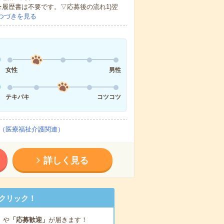
★履歴書は不要です。▽応募後の流れ1)翌
つづきを見る
女性
男性
テキパキ
コツコツ
（医療福祉介護関連）
詳しく見る
クリック！
」
や
「応募歓迎」
が届きます！