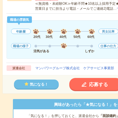
≪無資格・未経験OK≫年齢不問★10名以上採用予定
営業日までに担当より電話・メールでご連絡2)電話…
職場の雰囲気
年齢層
男女比率
20代
30代
40代
50代
60代
職場の様子
仕事の仕方
活気がある
しずか
マンパワーグループ株式会社 ケアサービス事業部 
派遣会社
応募する
気になる！
興味があったら「★気になる！」を
「気になる！」を押しておくと、派遣会社から
「面談確約