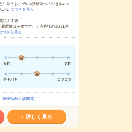
ど生活のお手伝い○診察室への付き添い○
んが…
つづきを見る
 英語力不要
★履歴書は不要です。▽応募後の流れ1)翌
つづきを見る
女性
男性
テキパキ
コツコツ
（医療福祉介護関連）
詳しく見る