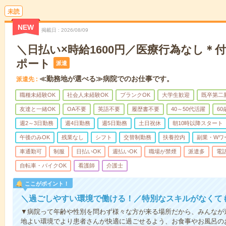
未読
NEW
掲載日
2026/08/09
＼日払い×時給1600円／医療行為なし＊
ポート
派遣
≪勤務地が選べる≫病院でのお仕事です。
派遣先
職種未経験OK
社会人未経験OK
ブランクOK
大学生歓迎
既卒第二
友達と一緒OK
OA不要
英語不要
履歴書不要
40～50代活躍
6
週2～3日勤務
週4日勤務
週5日勤務
土日祝休
朝10時以降スタート
午後のみOK
残業なし
シフト
交替制勤務
扶養控内
副業・Wワ
車通勤可
制服
日払いOK
週払いOK
職場が禁煙
派遣多
電
自転車・バイクOK
看護師
介護士
ここがポイント！
＼過ごしやすい環境で働ける！／特別なスキルがなくて
▼病院って年齢や性別を問わず様々な方が来る場所だから、みんなが
地よい環境でより患者さんが快適に過ごせるよう、お食事やお風呂の