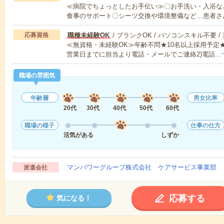
≪病院でちょっとしたお手伝い≫〇お手洗い・入浴な
食事のサポート〇シーツ交換や環境整備など…患者さ
応募資格
職種未経験OK
/ ブランクOK / パソコンスキル不要 /
≪無資格・未経験OK≫年齢不問★10名以上採用予定
営業日までに担当より電話・メールでご連絡2)電話…
職場の雰囲気
年齢層
男女比率
20代
30代
40代
50代
60代
職場の様子
仕事の仕方
活気がある
しずか
マンパワーグループ株式会社 ケアサービス事業部 
派遣会社
応募する
気になる！