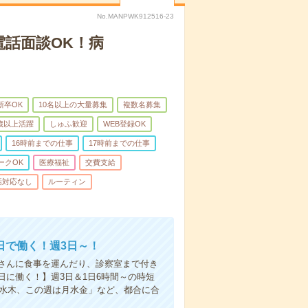
No.MANPWK912516-23
電話面談OK！病
新卒OK
10名以上の大量募集
複数名募集
0歳以上活躍
しゅふ歓迎
WEB登録OK
16時前までの仕事
17時前までの仕事
ークOK
医療福祉
交費支給
話対応なし
ルーティン
日で働く！週3日～！
さんに食事を運んだり、診察室まで付き
に働く！】週3日＆1日6時間～の時短
は水木、この週は月水金」など、都合に合