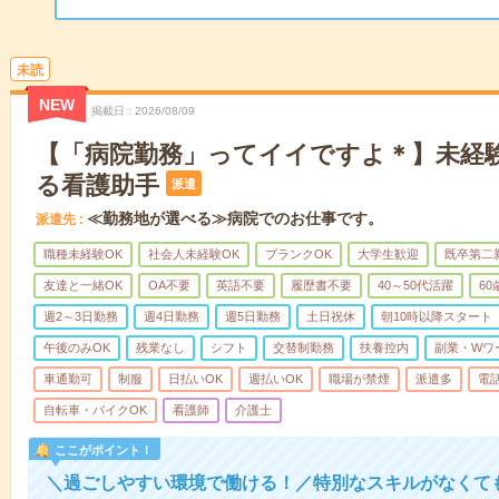
未読
NEW
掲載日
2026/08/09
【「病院勤務」ってイイですよ＊】未経
る看護助手
派遣
≪勤務地が選べる≫病院でのお仕事です。
派遣先
職種未経験OK
社会人未経験OK
ブランクOK
大学生歓迎
既卒第二
友達と一緒OK
OA不要
英語不要
履歴書不要
40～50代活躍
6
週2～3日勤務
週4日勤務
週5日勤務
土日祝休
朝10時以降スタート
午後のみOK
残業なし
シフト
交替制勤務
扶養控内
副業・Wワ
車通勤可
制服
日払いOK
週払いOK
職場が禁煙
派遣多
電
自転車・バイクOK
看護師
介護士
ここがポイント！
＼過ごしやすい環境で働ける！／特別なスキルがなくて