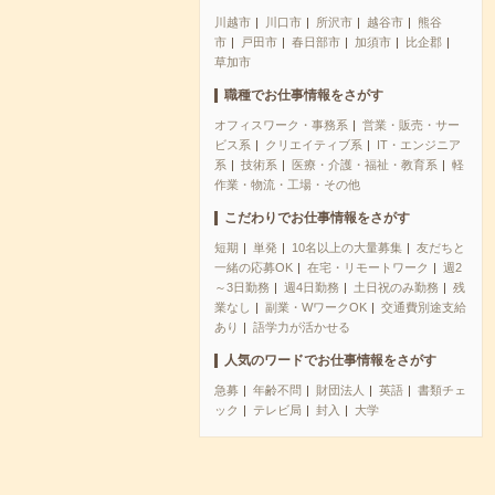
川越市
川口市
所沢市
越谷市
熊谷
市
戸田市
春日部市
加須市
比企郡
草加市
職種でお仕事情報をさがす
オフィスワーク・事務系
営業・販売・サー
ビス系
クリエイティブ系
IT・エンジニア
系
技術系
医療・介護・福祉・教育系
軽
作業・物流・工場・その他
こだわりでお仕事情報をさがす
短期
単発
10名以上の大量募集
友だちと
一緒の応募OK
在宅・リモートワーク
週2
～3日勤務
週4日勤務
土日祝のみ勤務
残
業なし
副業・WワークOK
交通費別途支給
あり
語学力が活かせる
人気のワードでお仕事情報をさがす
急募
年齢不問
財団法人
英語
書類チェ
ック
テレビ局
封入
大学