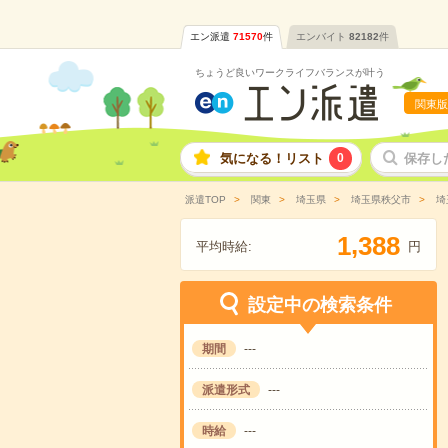
エン派遣
71570
件
エンバイト
82182
件
ちょうど良いワークライフバランスが叶う
関東版
気になる！リスト
0
保存し
派遣TOP
関東
埼玉県
埼玉県秩父市
埼
,
1
3
8
8
平均時給:
円
設定中の検索条件
期間
---
派遣形式
---
時給
---