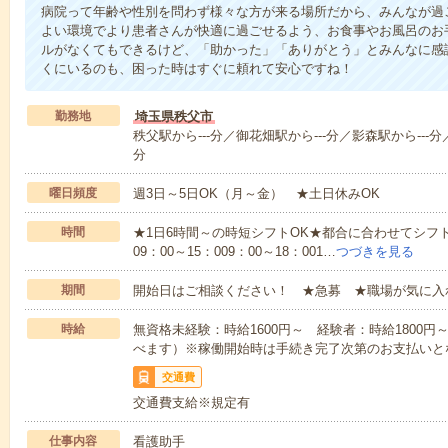
病院って年齢や性別を問わず様々な方が来る場所だから、みんなが過
よい環境でより患者さんが快適に過ごせるよう、お食事やお風呂のお
ルがなくてもできるけど、「助かった」「ありがとう」とみんなに感
くにいるのも、困った時はすぐに頼れて安心ですね！
勤務地
埼玉県秩父市
秩父駅から---分／御花畑駅から---分／影森駅から---分
分
曜日頻度
週3日～5日OK（月～金） ★土日休みOK
時間
★1日6時間～の時短シフトOK★都合に合わせてシフト
09：00～15：009：00～18：001…
つづきを見る
期間
開始日はご相談ください！ ★急募 ★職場が気に入
時給
無資格未経験：時給1600円～ 経験者：時給1800
べます）※稼働開始時は手続き完了次第のお支払いと
交通費
交通費支給※規定有
仕事内容
看護助手