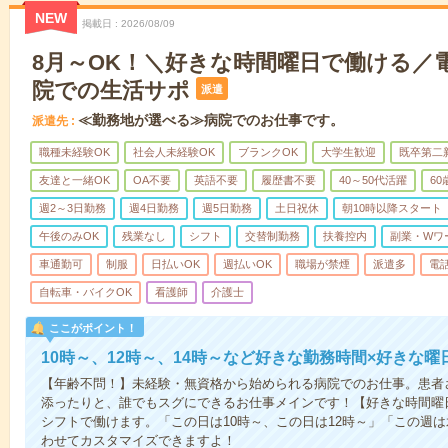
NEW
掲載日
2026/08/09
8月～OK！＼好きな時間曜日で働ける／
院での生活サポ
派遣
≪勤務地が選べる≫病院でのお仕事です。
派遣先
職種未経験OK
社会人未経験OK
ブランクOK
大学生歓迎
既卒第二
友達と一緒OK
OA不要
英語不要
履歴書不要
40～50代活躍
6
週2～3日勤務
週4日勤務
週5日勤務
土日祝休
朝10時以降スタート
午後のみOK
残業なし
シフト
交替制勤務
扶養控内
副業・Wワ
車通勤可
制服
日払いOK
週払いOK
職場が禁煙
派遣多
電
自転車・バイクOK
看護師
介護士
ここがポイント！
10時～、12時～、14時～など好きな勤務時間×好きな曜
【年齢不問！】未経験・無資格から始められる病院でのお仕事。患者
添ったりと、誰でもスグにできるお仕事メインです！【好きな時間曜日
シフトで働けます。「この日は10時～、この日は12時～」「この週
わせてカスタマイズできますよ！