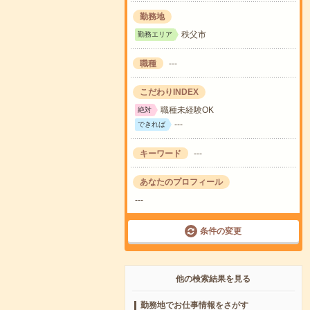
勤務地
秩父市
勤務エリア
職種
---
こだわりINDEX
職種未経験OK
絶対
---
できれば
キーワード
---
あなたのプロフィール
---
条件の変更
他の検索結果を見る
勤務地でお仕事情報をさがす