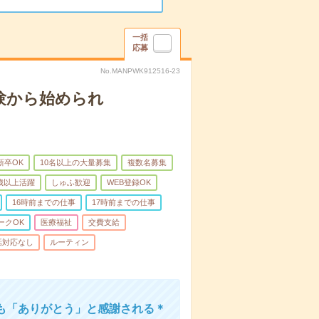
一括
応募
No.MANPWK912516-23
験から始められ
新卒OK
10名以上の大量募集
複数名募集
0歳以上活躍
しゅふ歓迎
WEB登録OK
16時前までの仕事
17時前までの仕事
ークOK
医療福祉
交費支給
話対応なし
ルーティン
も「ありがとう」と感謝される＊