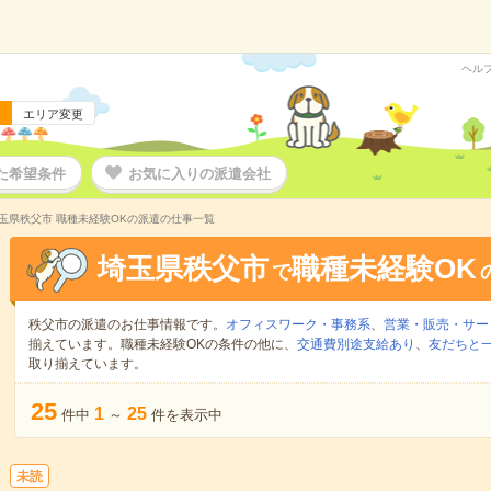
ヘル
エリア変更
た希望条件
お気に入りの派遣会社
玉県秩父市 職種未経験OKの派遣の仕事一覧
埼玉県秩父市
職種未経験OK
で
秩父市の派遣のお仕事情報です。
オフィスワーク・事務系
、
営業・販売・サー
揃えています。職種未経験OKの条件の他に、
交通費別途支給あり
、
友だちと一
取り揃えています。
25
1
25
件中
～
件を表示中
未読