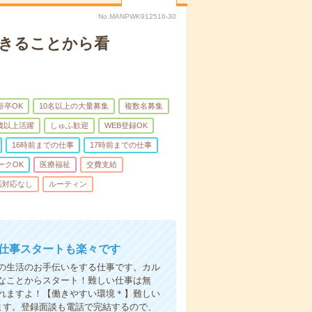
No.MANPWK912516-30
できることから看
新卒OK
10名以上の大量募集
複数名募集
0歳以上活躍
しゅふ歓迎
WEB登録OK
16時前までの仕事
17時前までの仕事
ークOK
医療福祉
交費支給
話対応なし
ルーティン
お仕事スタートも楽々です
の生活のお手伝いをする仕事です。カル
なことからスタート！難しい仕事は無
れますよ！【働きやすい環境＊】難しい
ます。登録面談も電話で完結するので、