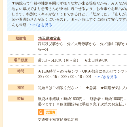
▼病院って年齢や性別を問わず様々な方が来る場所だから、みんなが
地よい環境でより患者さんが快適に過ごせるよう、お食事やお風呂の
します。特別なスキルがなくてもできるけど、「助かった」「ありが
師や看護師さんが近くにいるのも、困った時はすぐに頼れて安心です
んも未経…
つづきを見る
勤務地
埼玉県秩父市
西武秩父駅から---分／大野原駅から---分／浦山口駅から
ら---分
曜日頻度
週3日～5日OK（月～金） ★土日休みOK
時間
★1日6時間～の時短シフトOK★都合に合わせてシフト
09：00～15：009：00～18：001…
つづきを見る
期間
開始日はご相談ください！ ★急募 ★職場が気に入
時給
無資格未経験：時給1600円～ 経験者：時給1800
選べます）※稼働開始時は手続き完了次第のお支払い
交通費
交通費全額支給※規定有