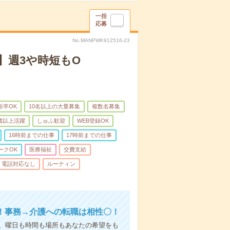
一括
応募
No.MANPWK912516-23
】週3や時短もO
新卒OK
10名以上の大量募集
複数名募集
0歳以上活躍
しゅふ歓迎
WEB登録OK
16時前までの仕事
17時前までの仕事
ークOK
医療福祉
交費支給
電話対応なし
ルーティン
！事務→介護への転職は相性〇！
ら、曜日も時間も場所もあなたの希望をも