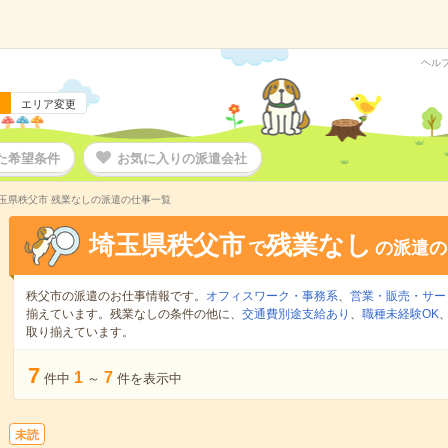
ヘル
エリア変更
た希望条件
お気に入りの派遣会社
玉県秩父市 残業なしの派遣の仕事一覧
埼玉県秩父市
残業なし
で
の派遣の
秩父市の派遣のお仕事情報です。
オフィスワーク・事務系
、
営業・販売・サー
揃えています。残業なしの条件の他に、
交通費別途支給あり
、
職種未経験OK
取り揃えています。
7
1
7
件中
～
件を表示中
未読