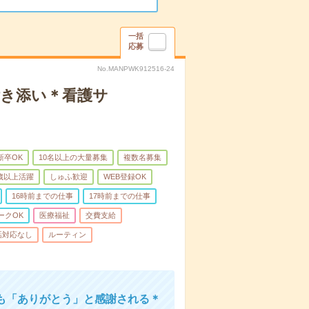
一括
応募
No.MANPWK912516-24
付き添い＊看護サ
新卒OK
10名以上の大量募集
複数名募集
0歳以上活躍
しゅふ歓迎
WEB登録OK
16時前までの仕事
17時前までの仕事
ークOK
医療福祉
交費支給
話対応なし
ルーティン
も「ありがとう」と感謝される＊