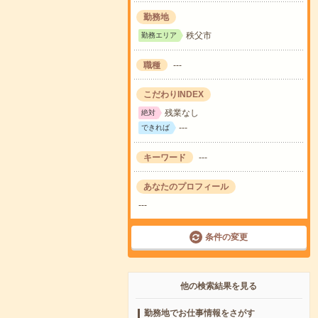
勤務地
秩父市
勤務エリア
職種
---
こだわりINDEX
残業なし
絶対
---
できれば
キーワード
---
あなたのプロフィール
---
条件の変更
他の検索結果を見る
勤務地でお仕事情報をさがす