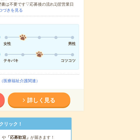
歴書は不要です▽応募後の流れ1)翌営業日
つづきを見る
女性
男性
テキパキ
コツコツ
（医療福祉介護関連）
詳しく見る
クリック！
」
や
「応募歓迎」
が届きます！