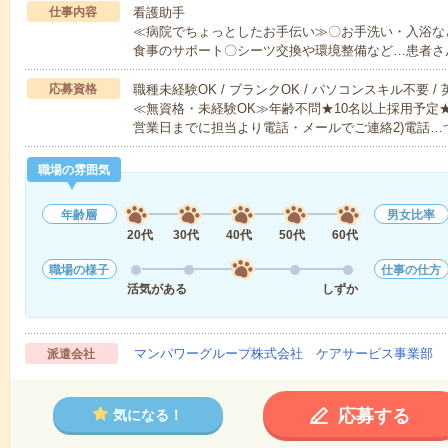
仕事内容
看護助手
≪病院でちょっとしたお手伝い≫〇お手洗い・入浴な
食事のサポート〇シーツ交換や環境整備など…患者さ
応募資格
職種未経験OK / ブランクOK / パソコンスキル不要 /
≪無資格・未経験OK≫年齢不問★10名以上採用予定
営業日までに担当より電話・メールでご連絡2)電話…
職場の雰囲気
年齢層
男女比率
20代
30代
40代
50代
60代
職場の様子
仕事の仕方
活気がある
しずか
マンパワーグループ株式会社 ケアサービス事業部 
派遣会社
応募する
気になる！