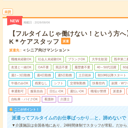
未読
NEW
掲載日
2026/08/06
【フルタイムじゃ働けない！という方へ
K＊ケアスタッフ
派遣
＜シニア向けマンション＞
派遣先
職種未経験OK
社会人未経験OK
ブランクOK
大学生歓迎
既卒第二
友達と一緒OK
OA不要
英語不要
履歴書不要
40～50代活躍
6
週2～3日勤務
週4日勤務
週5日勤務
土日祝休
朝10時以降スタート
午後のみOK
残業なし
シフト
交替制勤務
扶養控内
副業・Wワ
車通勤可
服装自由
日払いOK
週払いOK
職場が禁煙
派遣多
自転車・バイクOK
看護師
介護士
ここがポイント！
派遣ってフルタイムのお仕事ばっかり…と、諦めないで
▼介護施設は全国各地にあり、24時間体制でスタッフが常駐。だか