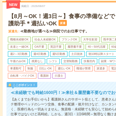
NEW
掲載日
2026/08/07
【8月～OK！週3日～】食事の準備など
護助手＊週払いOK
派遣
≪勤務地が選べる≫病院でのお仕事です。
派遣先
職種未経験OK
社会人未経験OK
ブランクOK
大学生歓迎
既卒第二
友達と一緒OK
OA不要
英語不要
履歴書不要
40～50代活躍
6
週2～3日勤務
週4日勤務
週5日勤務
土日祝休
朝10時以降スタート
午後のみOK
残業なし
シフト
交替制勤務
扶養控内
副業・Wワ
車通勤可
制服
日払いOK
週払いOK
職場が禁煙
派遣多
電
自転車・バイクOK
看護師
介護士
ここがポイント！
≪未経験でも時給1600円！≫来社＆履歴書不要なので
【あくまでお手伝いから】看護師さんのサポート役として、患者さん
テ整理やベッドのシーツ交換、食事の配膳・後片付けなど、カンタン
く、医療行為も一切ありません。無資格・未経験でも安心して始めら
仕事ではないけど高時給。しかも、週3日・1日6時間～無理なく働け