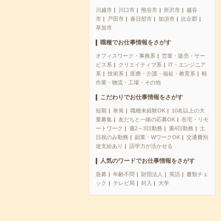
川越市
川口市
熊谷市
所沢市
越谷
市
戸田市
春日部市
加須市
比企郡
草加市
職種でお仕事情報をさがす
オフィスワーク・事務系
営業・販売・サー
ビス系
クリエイティブ系
IT・エンジニア
系
技術系
医療・介護・福祉・教育系
軽
作業・物流・工場・その他
こだわりでお仕事情報をさがす
短期
単発
職種未経験OK
10名以上の大
量募集
友だちと一緒の応募OK
在宅・リモ
ートワーク
週2～3日勤務
週4日勤務
土
日祝のみ勤務
副業・WワークOK
交通費別
途支給あり
語学力が活かせる
人気のワードでお仕事情報をさがす
急募
年齢不問
財団法人
英語
書類チェ
ック
テレビ局
封入
大学