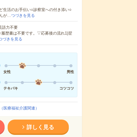
ど生活のお手伝い○診察室への付き添い○
んが…
つづきを見る
 英語力不要
★履歴書は不要です。▽応募後の流れ1)翌
つづきを見る
女性
男性
テキパキ
コツコツ
（医療福祉介護関連）
詳しく見る