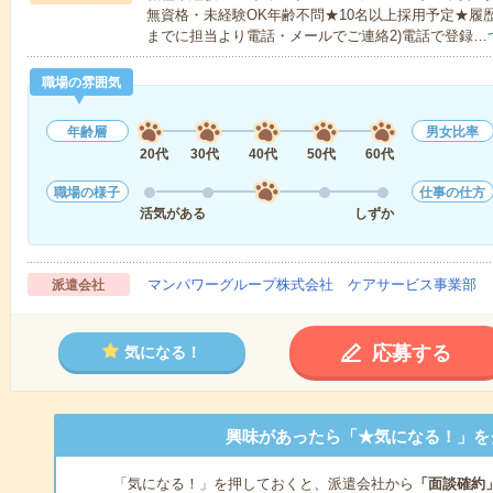
無資格・未経験OK年齢不問★10名以上採用予定★履
までに担当より電話・メールでご連絡2)電話で登録…
職場の雰囲気
年齢層
男女比率
20代
30代
40代
50代
60代
職場の様子
仕事の仕方
活気がある
しずか
マンパワーグループ株式会社 ケアサービス事業部 
派遣会社
応募する
気になる！
興味があったら「★気になる！」を
「気になる！」を押しておくと、派遣会社から
「面談確約