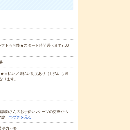
フトも可能★スタート時間選べます7:00
募
円～★日払い／週払い制度あり（月払いも選
なります。
看護師さんのお手伝い○シーツの交換やベ
○診…
つづきを見る
 英語力不要