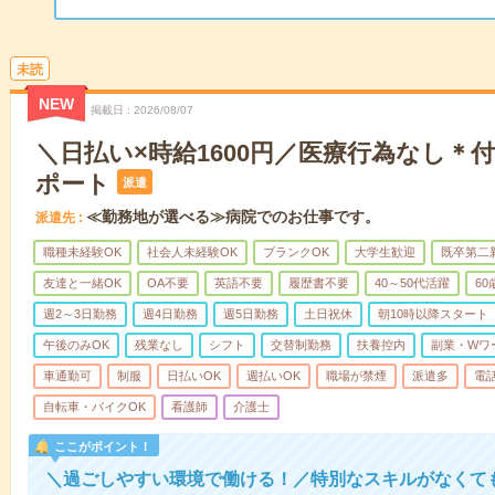
未読
NEW
掲載日
2026/08/07
＼日払い×時給1600円／医療行為なし＊
ポート
派遣
≪勤務地が選べる≫病院でのお仕事です。
派遣先
職種未経験OK
社会人未経験OK
ブランクOK
大学生歓迎
既卒第二
友達と一緒OK
OA不要
英語不要
履歴書不要
40～50代活躍
6
週2～3日勤務
週4日勤務
週5日勤務
土日祝休
朝10時以降スタート
午後のみOK
残業なし
シフト
交替制勤務
扶養控内
副業・Wワ
車通勤可
制服
日払いOK
週払いOK
職場が禁煙
派遣多
電
自転車・バイクOK
看護師
介護士
ここがポイント！
＼過ごしやすい環境で働ける！／特別なスキルがなくて