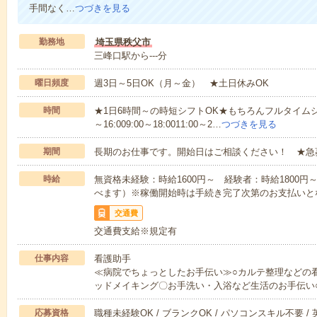
手間なく…
つづきを見る
勤務地
埼玉県秩父市
三峰口駅から---分
曜日頻度
週3日～5日OK（月～金） ★土日休みOK
時間
★1日6時間～の時短シフトOK★もちろんフルタイムシ
～16:009:00～18:0011:00～2…
つづきを見る
期間
長期のお仕事です。開始日はご相談ください！ ★急
時給
無資格未経験：時給1600円～ 経験者：時給1800
べます）※稼働開始時は手続き完了次第のお支払いと
交通費
交通費支給※規定有
仕事内容
看護助手
≪病院でちょっとしたお手伝い≫○カルテ整理などの
ッドメイキング〇お手洗い・入浴など生活のお手伝い
応募資格
職種未経験OK / ブランクOK / パソコンスキル不要 /