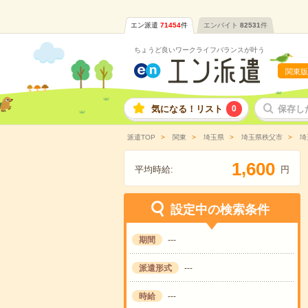
エン派遣
71454
件
エンバイト
82531
件
ちょうど良いワークライフバランスが叶う
関東版
気になる！リスト
0
保存し
派遣TOP
関東
埼玉県
埼玉県秩父市
埼
,
1
6
0
0
平均時給:
円
設定中の検索条件
期間
---
派遣形式
---
時給
---