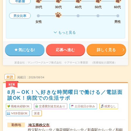
年齢層
20代
30代
40代
50代
60代
男女比率
女性
男性
もっと見る
気になる!
応募へ進む
詳しく見る
派遣会社
マンパワーグループ株式会社 ケアサービス事業部 （医療福祉介護関連）
未読
掲載日
2026/08/04
NEW
8月～OK！＼好きな時間曜日で働ける／電話面
談OK！病院での生活サポ
職種未経験OK
交通費別途支給あり
土日祝日が休み
残業なし
WEB登録OK
派遣
埼玉県秩父市
勤務地
秩父駅から---分／御花畑駅から---分／影森駅から---分／和銅