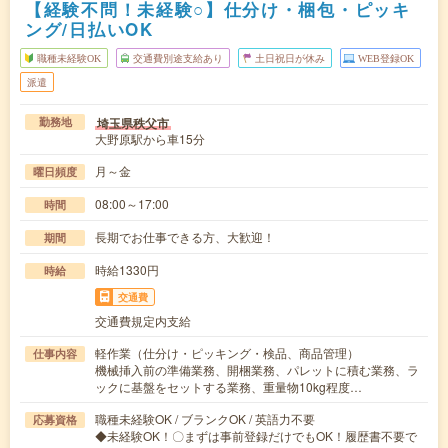
【経験不問！未経験○】仕分け・梱包・ピッキ
ング/日払いOK
職種未経験OK
交通費別途支給あり
土日祝日が休み
WEB登録OK
派遣
埼玉県秩父市
勤務地
大野原駅から車15分
月～金
曜日頻度
08:00～17:00
時間
長期でお仕事できる方、大歓迎！
期間
時給1330円
時給
交通費
交通費規定内支給
軽作業（仕分け・ピッキング・検品、商品管理）
仕事内容
機械挿入前の準備業務、開梱業務、パレットに積む業務、ラ
ックに基盤をセットする業務、重量物10kg程度…
職種未経験OK / ブランクOK / 英語力不要
応募資格
◆未経験OK！〇まずは事前登録だけでもOK！履歴書不要で