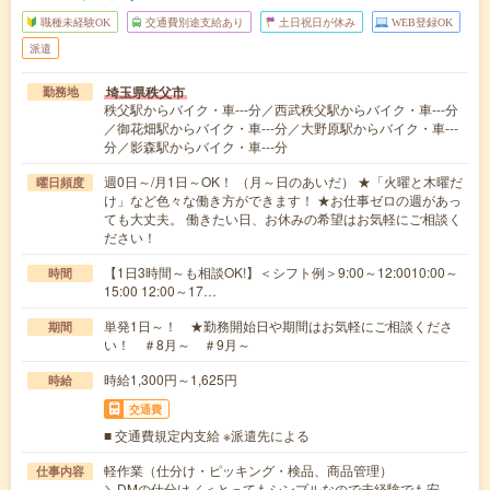
職種未経験OK
交通費別途支給あり
土日祝日が休み
WEB登録OK
派遣
埼玉県秩父市
勤務地
秩父駅からバイク・車---分／西武秩父駅からバイク・車---分
／御花畑駅からバイク・車---分／大野原駅からバイク・車---
分／影森駅からバイク・車---分
週0日～/月1日～OK！ （月～日のあいだ） ★「火曜と木曜だ
曜日頻度
け」など色々な働き方ができます！ ★お仕事ゼロの週があっ
ても大丈夫。 働きたい日、お休みの希望はお気軽にご相談く
ださい！
【1日3時間～も相談OK!】＜シフト例＞9:00～12:0010:00～
時間
15:00 12:00～17…
単発1日～！ ★勤務開始日や期間はお気軽にご相談くださ
期間
い！ ＃8月～ ＃9月～
時給1,300円～1,625円
時給
交通費
■ 交通費規定内支給 ※派遣先による
軽作業（仕分け・ピッキング・検品、商品管理）
仕事内容
＼DMの仕分け／＜とってもシンプルなので未経験でも安