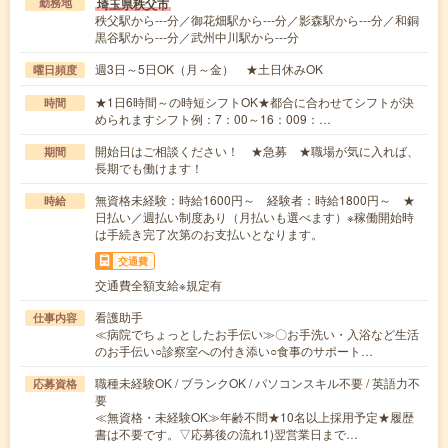
埼玉県秩父市
勤務地
秩父駅から---分／御花畑駅から---分／影森駅から---分／和銅
黒谷駅から---分／武州中川駅から---分
週3日～5日OK（月～金） ★土日休みOK
曜日頻度
★1日6時間～の時短シフトOK★都合に合わせてシフトが決
時間
められますシフト例：7：00～16：009：…
開始日はご相談ください！ ★急募 ★職場が気に入れば、
期間
長期でも働けます！
無資格未経験：時給1600円～ 経験者：時給1800円～ ★
時給
日払い／週払い制度あり（月払いも選べます）※稼働開始時
は手続き完了次第のお支払いとなります。
交通費
交通費全額支給※規定有
看護助手
仕事内容
≪病院でちょっとしたお手伝い≫〇お手洗い・入浴など生活
のお手伝い○診察室への付き添い○食事のサポート…
職種未経験OK / ブランクOK / パソコンスキル不要 / 英語力不
応募資格
要
≪無資格・未経験OK≫年齢不問★10名以上採用予定★履歴
書は不要です。▽応募後の流れ1)翌営業日まで…