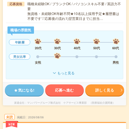
職種未経験OK / ブランクOK / パソコンスキル不要 / 英語力不
応募資格
要
無資格・未経験OK年齢不問★10名以上採用予定★履歴書は
不要です▽応募後の流れ1)翌営業日までに担当…
職場の雰囲気
年齢層
20代
30代
40代
50代
60代
男女比率
女性
男性
もっと見る
気になる!
応募へ進む
詳しく見る
派遣会社
マンパワーグループ株式会社 ケアサービス事業部 （医療福祉介護関連）
未読
掲載日
2026/08/06
NEW