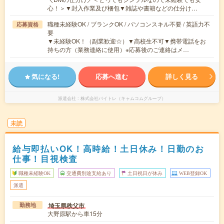
心！＞▼封入作業及び梱包▼雑誌や書籍などの仕分け…
職種未経験OK / ブランクOK / パソコンスキル不要 / 英語力不
応募資格
要
▼未経験OK！（副業歓迎☆）▼高校生不可▼携帯電話をお
持ちの方（業務連絡に使用）※応募後のご連絡はメ…
気になる!
応募へ進む
詳しく見る
派遣会社
株式会社バイトレ（キャムコムグループ）
未読
給与即払いOK！高時給！土日休み！日勤のお
仕事！目視検査
職種未経験OK
交通費別途支給あり
土日祝日が休み
WEB登録OK
派遣
埼玉県秩父市
勤務地
大野原駅から車15分