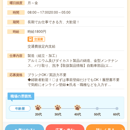
月～金
曜日頻度
08:00～17:0020:00～05:00
時間
長期でお仕事できる方、大歓迎！
期間
時給1800円
時給
交通費
交通費規定内支給
製造（組立・加工）
仕事内容
アルミニウム及びダイカスト製品の鋳造、金型メンテナン
ス、バリ取り、洗浄【取扱製品情報】自動車部品(エ…
ブランクOK / 英語力不要
応募資格
◆経験者歓迎！〇まずは事前登録だけでもOK！履歴書不要
で気軽にオンライン登録★氏名・職種などを入力す…
職場の雰囲気
年齢層
20代
30代
40代
50代
60代
気になる!
応募へ進む
詳しく見る