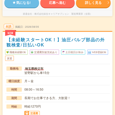
気になる!
応募へ進む
詳しく見る
派遣会社
株式会社綜合キャリアオプション 製造事業部（全国）
未読
掲載日
2026/08/05
NEW
【未経験スタートOK！】油圧バルブ部品の外
観検査/日払いOK
職種未経験OK
交通費別途支給あり
土日祝日が休み
WEB登録OK
派遣
埼玉県秩父市
勤務地
皆野駅から車15分
月～金
曜日頻度
08:00～16:50
時間
長期でお仕事できる方、大歓迎！
期間
時給1270円
時給
交通費