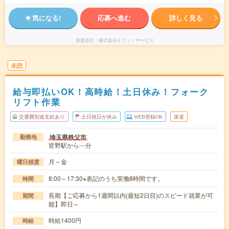
気になる!
応募へ進む
詳しく見る
派遣会社
株式会社テクノ・サービス
未読
給与即払いOK！高時給！土日休み！フォーク
リフト作業
交通費別途支給あり
土日祝日が休み
WEB登録OK
派遣
埼玉県秩父市
勤務地
皆野駅から---分
月～金
曜日頻度
8:00～17:30※表記のうち実働8時間です。
時間
長期【ご応募から1週間以内(最短2日目)のスピード就業が可
期間
能】即日～
時給1400円
時給