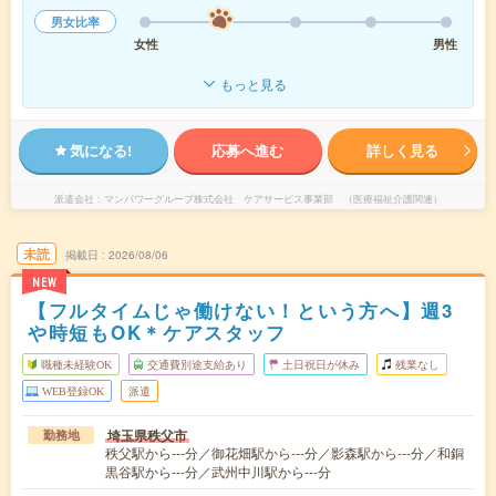
男女比率
女性
男性
もっと見る
気になる!
応募へ進む
詳しく見る
派遣会社
マンパワーグループ株式会社 ケアサービス事業部 （医療福祉介護関連）
未読
掲載日
2026/08/06
NEW
【フルタイムじゃ働けない！という方へ】週3
や時短もOK＊ケアスタッフ
職種未経験OK
交通費別途支給あり
土日祝日が休み
残業なし
WEB登録OK
派遣
埼玉県秩父市
勤務地
秩父駅から---分／御花畑駅から---分／影森駅から---分／和銅
黒谷駅から---分／武州中川駅から---分