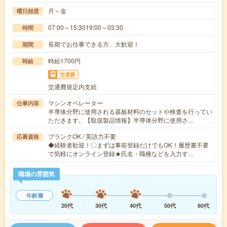
月～金
曜日頻度
07:00～15:3019:00～03:30
時間
長期でお仕事できる方、大歓迎！
期間
時給1700円
時給
交通費
交通費規定内支給
マシンオペレーター
仕事内容
半導体分野に使用される基板材料のセットや検査を行ってい
ただきます。【取扱製品情報】半導体分野に使用さ…
ブランクOK / 英語力不要
応募資格
◆経験者歓迎！〇まずは事前登録だけでもOK！履歴書不要
で気軽にオンライン登録★氏名・職種などを入力す…
職場の雰囲気
年齢層
20代
30代
40代
50代
60代