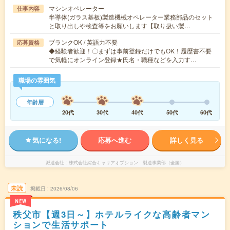
マシンオペレーター
仕事内容
半導体(ガラス基板)製造機械オペレーター業務部品のセット
と取り出しや検査等をお願いします【取り扱い製…
ブランクOK / 英語力不要
応募資格
◆経験者歓迎！〇まずは事前登録だけでもOK！履歴書不要
で気軽にオンライン登録★氏名・職種などを入力す…
職場の雰囲気
年齢層
20代
30代
40代
50代
60代
気になる!
応募へ進む
詳しく見る
派遣会社
株式会社綜合キャリアオプション 製造事業部（全国）
未読
掲載日
2026/08/06
NEW
秩父市【週3日～】ホテルライクな高齢者マン
ションで生活サポート