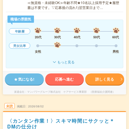
≪無資格・未経験OK≫年齢不問★10名以上採用予定★履歴
書は不要です。▽応募後の流れ1)翌営業日まで…
職場の雰囲気
年齢層
20代
30代
40代
50代
60代
男女比率
女性
男性
もっと見る
気になる!
応募へ進む
詳しく見る
派遣会社
マンパワーグループ株式会社 ケアサービス事業部 （医療福祉介護関連）
未読
掲載日
2026/08/02
〈カンタン作業！〉スキマ時間にサクッと＊
DMの仕分け