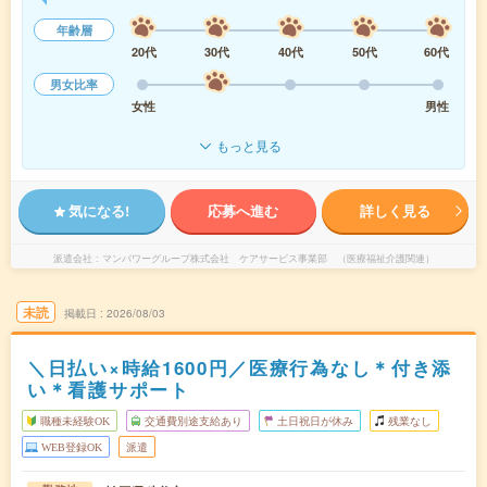
年齢層
20代
30代
40代
50代
60代
男女比率
女性
男性
もっと見る
気になる!
応募へ進む
詳しく見る
派遣会社
マンパワーグループ株式会社 ケアサービス事業部 （医療福祉介護関連）
未読
掲載日
2026/08/03
＼日払い×時給1600円／医療行為なし＊付き添
い＊看護サポート
職種未経験OK
交通費別途支給あり
土日祝日が休み
残業なし
WEB登録OK
派遣