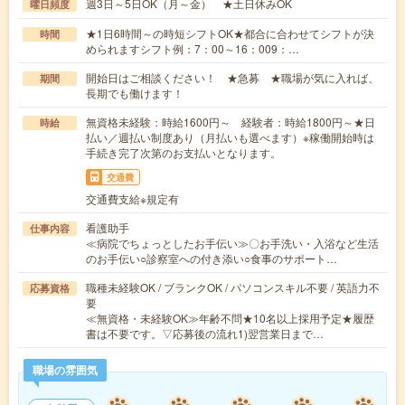
週3日～5日OK（月～金） ★土日休みOK
曜日頻度
★1日6時間～の時短シフトOK★都合に合わせてシフトが決
時間
められますシフト例：7：00～16：009：…
開始日はご相談ください！ ★急募 ★職場が気に入れば、
期間
長期でも働けます！
無資格未経験：時給1600円～ 経験者：時給1800円～★日
時給
払い／週払い制度あり（月払いも選べます）※稼働開始時は
手続き完了次第のお支払いとなります。
交通費
交通費支給※規定有
看護助手
仕事内容
≪病院でちょっとしたお手伝い≫〇お手洗い・入浴など生活
のお手伝い○診察室への付き添い○食事のサポート…
職種未経験OK / ブランクOK / パソコンスキル不要 / 英語力不
応募資格
要
≪無資格・未経験OK≫年齢不問★10名以上採用予定★履歴
書は不要です。▽応募後の流れ1)翌営業日まで…
職場の雰囲気