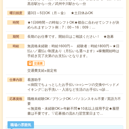
黒谷駅から---分／武州中川駅から---分
週3日～5日OK（月～金） ★土日休みOK
曜日頻度
★1日6時間～の時短シフトOK★都合に合わせてシフトが決
時間
められますシフト例：7：00～16：009：…
長期のお仕事です。開始日はご相談ください！ ★急募
期間
無資格未経験：時給1600円～ 経験者：時給1800円～★日
時給
払い／週払い制度あり（月払いも選べます）※稼働開始時は
手続き完了次第のお支払いとなります。
交通費
交通費支給※規定有
看護助手
仕事内容
≪病院でちょっとしたお手伝い≫○シーツの交換やベッドメ
イキング〇お手洗い・入浴など生活のお手伝い○診…
職種未経験OK / ブランクOK / パソコンスキル不要 / 英語力不
応募資格
要
≪無資格・未経験OK≫年齢不問★10名以上採用予定★履歴
書は不要です。▽応募後の流れ1)翌営業日まで…
職場の雰囲気