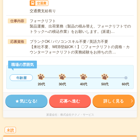
交通費
交通費支給有り
フォークリフト
仕事内容
製品運搬、出荷業務（製品の積み替え、フォークリフトでの
トラックへの積込作業）をお願いします。(派遣)…
ブランクOK / パソコンスキル不要 / 英語力不要
応募資格
【来社不要、WEB登録OK！】〇フォークリフトの資格・カ
ウンターフォークリフトの実務経験をお持ちの方…
職場の雰囲気
年齢層
20代
30代
40代
50代
60代
気になる!
応募へ進む
詳しく見る
派遣会社
株式会社テクノ・サービス
未読