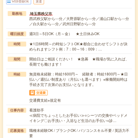
WEB登録OK
派遣
埼玉県秩父市
勤務地
西武秩父駅から---分／大野原駅から---分／浦山口駅から---分
／白久駅から---分／武州日野駅から---分
週3日～5日OK（月～金） ★土日休みOK
曜日頻度
★1日6時間～の時短シフトOK★都合に合わせてシフトが決
時間
められますシフト例：7：00～16：009：…
開始日はご相談ください！ ★急募 ★職場が気に入れば、
期間
長期でも働けます！
無資格未経験：時給1600円～ 経験者：時給1800円～★日
時給
払い／週払い制度あり（月払いも選べます）※稼働開始時は
手続き完了次第のお支払いとなります。
交通費
交通費支給※規定有
看護助手
仕事内容
≪病院でちょっとしたお手伝い≫○シーツの交換やベッドメ
イキング〇お手洗い・入浴など生活のお手伝い○診…
職種未経験OK / ブランクOK / パソコンスキル不要 / 英語力不
応募資格
要