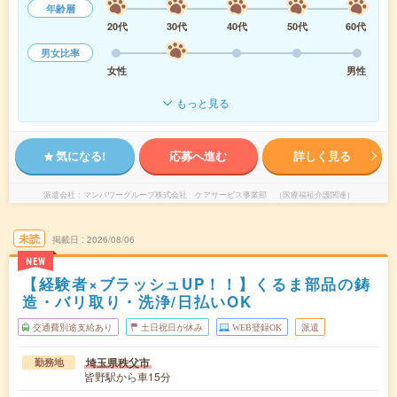
年齢層
20代
30代
40代
50代
60代
男女比率
女性
男性
もっと見る
気になる!
応募へ進む
詳しく見る
派遣会社
マンパワーグループ株式会社 ケアサービス事業部 （医療福祉介護関連）
未読
掲載日
2026/08/06
NEW
【経験者×ブラッシュUP！！】くるま部品の鋳
造・バリ取り・洗浄/日払いOK
交通費別途支給あり
土日祝日が休み
WEB登録OK
派遣
埼玉県秩父市
勤務地
皆野駅から車15分