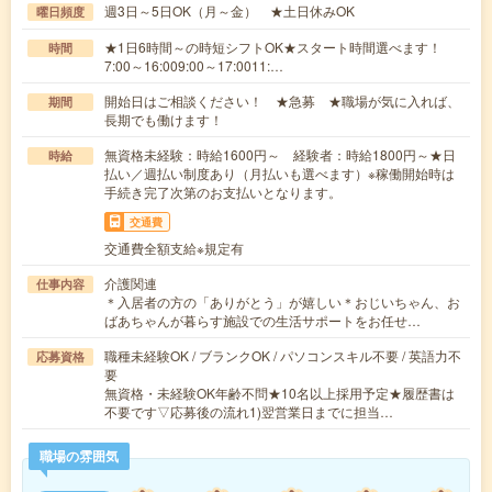
週3日～5日OK（月～金） ★土日休みOK
曜日頻度
★1日6時間～の時短シフトOK★スタート時間選べます！
時間
7:00～16:009:00～17:0011:…
開始日はご相談ください！ ★急募 ★職場が気に入れば、
期間
長期でも働けます！
無資格未経験：時給1600円～ 経験者：時給1800円～★日
時給
払い／週払い制度あり（月払いも選べます）※稼働開始時は
手続き完了次第のお支払いとなります。
交通費
交通費全額支給※規定有
介護関連
仕事内容
＊入居者の方の「ありがとう」が嬉しい＊おじいちゃん、お
ばあちゃんが暮らす施設での生活サポートをお任せ…
職種未経験OK / ブランクOK / パソコンスキル不要 / 英語力不
応募資格
要
無資格・未経験OK年齢不問★10名以上採用予定★履歴書は
不要です▽応募後の流れ1)翌営業日までに担当…
職場の雰囲気