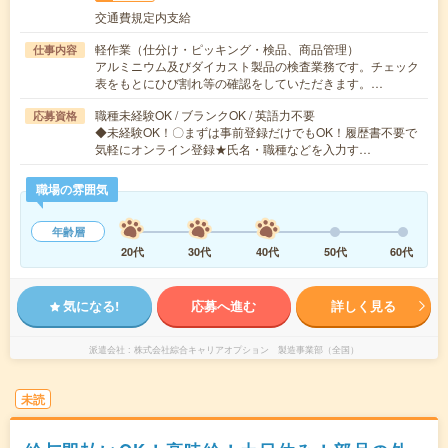
交通費規定内支給
軽作業（仕分け・ピッキング・検品、商品管理）
仕事内容
アルミニウム及びダイカスト製品の検査業務です。チェック
表をもとにひび割れ等の確認をしていただきます。…
職種未経験OK / ブランクOK / 英語力不要
応募資格
◆未経験OK！〇まずは事前登録だけでもOK！履歴書不要で
気軽にオンライン登録★氏名・職種などを入力す…
職場の雰囲気
年齢層
20代
30代
40代
50代
60代
気になる!
応募へ進む
詳しく見る
派遣会社
株式会社綜合キャリアオプション 製造事業部（全国）
未読