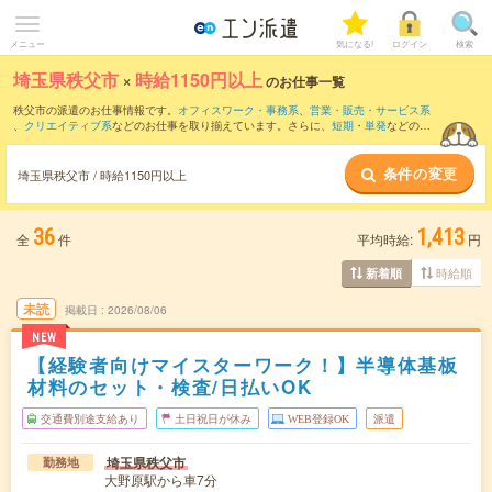
メニュー
気になる!
ログイン
検索
埼玉県秩父市
×
時給1150円以上
のお仕事一覧
秩父市の派遣のお仕事情報です。
オフィスワーク・事務系
、
営業・販売・サービス系
、
クリエイティブ系
などのお仕事を取り揃えています。さらに、
短期
・
単発
などの期
間や、
職種未経験OK
などのこだわり条件で絞り込んでいただけます。
条件の変更
埼玉県秩父市 / 時給1150円以上
36
1,413
全
件
平均時給:
円
時給順
新着順
未読
掲載日
2026/08/06
NEW
【経験者向けマイスターワーク！】半導体基板
材料のセット・検査/日払いOK
交通費別途支給あり
土日祝日が休み
WEB登録OK
派遣
埼玉県秩父市
勤務地
大野原駅から車7分