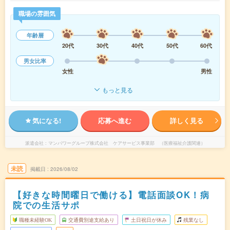
職場の雰囲気
年齢層
20代
30代
40代
50代
60代
男女比率
女性
男性
もっと見る
気になる!
応募へ進む
詳しく見る
派遣会社
マンパワーグループ株式会社 ケアサービス事業部 （医療福祉介護関連）
未読
掲載日
2026/08/02
【好きな時間曜日で働ける】電話面談OK！病
院での生活サポ
職種未経験OK
交通費別途支給あり
土日祝日が休み
残業なし