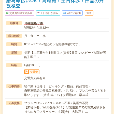
給与即払いOK！高時給！土日休み！部品の外
観検査
交通費別途支給あり
土日祝日が休み
WEB登録OK
派遣
埼玉県秩父市
勤務地
皆野駅から車12分
月～金・土・祝
曜日頻度
8:00～17:00※表記のうち実働8時間です。
時間
長期【ご応募から1週間以内(最短2日目)のスピード就業が可
期間
能】即日～
時給1300円
時給
交通費
交通費支給有り
軽作業（仕分け・ピッキング・検品、商品管理）
仕事内容
自動車部品の外観目視検査、バリ取り、プレス作業などをお
願いします。(派遣)車・バイク通勤OK、駐車場…
ブランクOK / パソコンスキル不要 / 英語力不要
応募資格
【来社不要、WEB登録OK！】〇製造業界での就業経験をお
持ちの方〇フリーター、主婦(夫) 大歓迎！ …