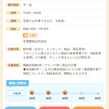
月～金
曜日頻度
19:00～04:00
時間
長期でお仕事できる方、大歓迎！
期間
時給1450～1813円
時給
交通費
交通費規定内支給
軽作業（仕分け・ピッキング・検品、商品管理）
仕事内容
アルミニウム及びダイカスト製品の検査業務です。X線装置
を使用しての検査。チェック表をもとにひび割れ等…
職種未経験OK / ブランクOK / 英語力不要
応募資格
◆未経験OK！〇まずは事前登録だけでもOK！履歴書不要で
気軽にオンライン登録★氏名・職種などを入力す…
職場の雰囲気
年齢層
20代
30代
40代
50代
60代