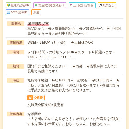
職種未経験OK
交通費別途支給あり
土日祝日が休み
残業なし
WEB登録OK
派遣
埼玉県秩父市
勤務地
秩父駅から---分／御花畑駅から---分／影森駅から---分／和銅
黒谷駅から---分／武州中川駅から---分
週3日～5日OK（月～金） ★土日休みOK
曜日頻度
★1日6時間～の時短シフトOK★スタート時間選べます！
時間
7:00～16:009:00～17:0011:…
開始日はご相談ください！ ★急募 ★職場が気に入れば、
期間
長期でも働けます！
無資格未経験：時給1600円～ 経験者：時給1800円～ ★
時給
日払い／週払い制度あり（月払いも選べます）※稼働開始時
は手続き完了次第のお支払いとなります。
交通費
交通費全額支給※規定有
介護関連
仕事内容
＊入居者の方の「ありがとう」が嬉しい＊お年寄りを笑顔に
する介護のお仕事です。おじいちゃん、おばあちゃ…