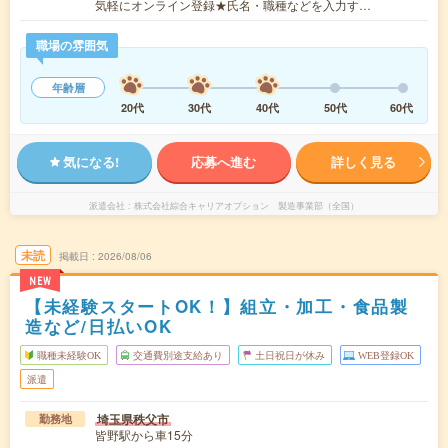
気軽にオンライン登録★氏名・職種などを入力す…
職場の雰囲気
年齢層
20代
30代
40代
50代
60代
気になる!
応募へ進む
詳しく見る
派遣会社
株式会社綜合キャリアオプション 製造事業部（全国）
未読
掲載日
2026/08/06
NEW
【未経験スタートOK！】組立・加工・食品製
造など/日払いOK
職種未経験OK
交通費別途支給あり
土日祝日が休み
WEB登録OK
派遣
埼玉県秩父市
勤務地
皆野駅から車15分