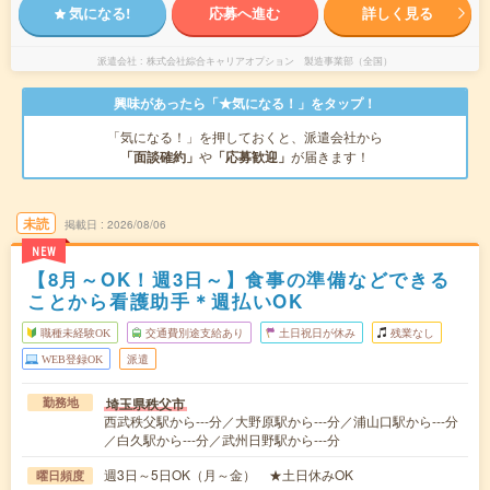
気になる!
応募へ進む
詳しく見る
派遣会社
株式会社綜合キャリアオプション 製造事業部（全国）
興味があったら「★気になる！」をタップ！
「気になる！」を押しておくと、派遣会社から
「面談確約」
や
「応募歓迎」
が届きます！
未読
掲載日
2026/08/06
NEW
【8月～OK！週3日～】食事の準備などできる
ことから看護助手＊週払いOK
職種未経験OK
交通費別途支給あり
土日祝日が休み
残業なし
WEB登録OK
派遣
埼玉県秩父市
勤務地
西武秩父駅から---分／大野原駅から---分／浦山口駅から---分
／白久駅から---分／武州日野駅から---分
週3日～5日OK（月～金） ★土日休みOK
曜日頻度