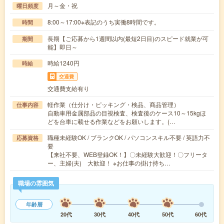
月～金・祝
曜日頻度
8:00～17:00※表記のうち実働8時間です。
時間
長期【ご応募から1週間以内(最短2日目)のスピード就業が可
期間
能】即日～
時給1240円
時給
交通費
交通費支給有り
軽作業（仕分け・ピッキング・検品、商品管理）
仕事内容
自動車用金属部品の目視検査、検査後のケース10～15kgほ
どを台車に載せる作業などをお願いします。(…
職種未経験OK / ブランクOK / パソコンスキル不要 / 英語力不
応募資格
要
【来社不要、WEB登録OK！】〇未経験大歓迎！〇フリータ
ー、主婦(夫) 大歓迎！ ※お仕事の掛け持ち…
職場の雰囲気
年齢層
20代
30代
40代
50代
60代