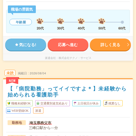
職場の雰囲気
年齢層
20代
30代
40代
50代
60代
気になる!
応募へ進む
詳しく見る
派遣会社
株式会社テクノ・サービス
未読
掲載日
2026/08/04
NEW
【「病院勤務」ってイイですよ＊】未経験から
始められる看護助手
職種未経験OK
交通費別途支給あり
土日祝日が休み
残業なし
WEB登録OK
派遣
埼玉県秩父市
勤務地
三峰口駅から---分