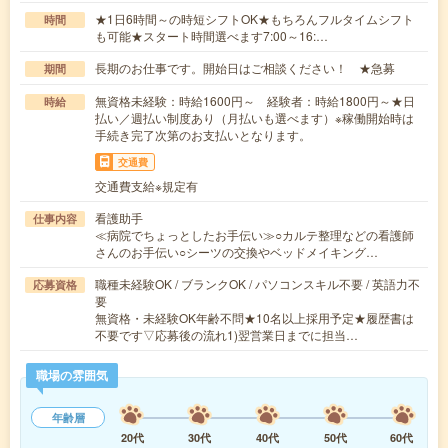
★1日6時間～の時短シフトOK★もちろんフルタイムシフト
時間
も可能★スタート時間選べます7:00～16:…
長期のお仕事です。開始日はご相談ください！ ★急募
期間
無資格未経験：時給1600円～ 経験者：時給1800円～★日
時給
払い／週払い制度あり（月払いも選べます）※稼働開始時は
手続き完了次第のお支払いとなります。
交通費
交通費支給※規定有
看護助手
仕事内容
≪病院でちょっとしたお手伝い≫○カルテ整理などの看護師
さんのお手伝い○シーツの交換やベッドメイキング…
職種未経験OK / ブランクOK / パソコンスキル不要 / 英語力不
応募資格
要
無資格・未経験OK年齢不問★10名以上採用予定★履歴書は
不要です▽応募後の流れ1)翌営業日までに担当…
職場の雰囲気
年齢層
20代
30代
40代
50代
60代