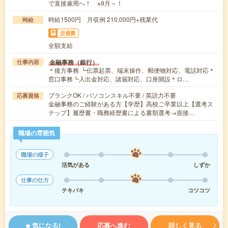
で直接雇用へ！ ※9月～！
時給1500円 月収例 210,000円+残業代
時給
交通費
全額支給
金融事務（銀行）
仕事内容
＊後方事務 ┗伝票起票、端末操作、郵便物対応、電話対応＊
窓口事務┗入出金対応、諸届対応、口座開設＊ロ…
ブランクOK / パソコンスキル不要 / 英語力不要
応募資格
金融事務のご経験がある方【学歴】高校ご卒業以上【選考ス
テップ】履歴書・職務経歴書による書類選考→面接…
職場の雰囲気
職場の様子
活気がある
しずか
仕事の仕方
テキパキ
コツコツ
気になる!
応募へ進む
詳しく見る