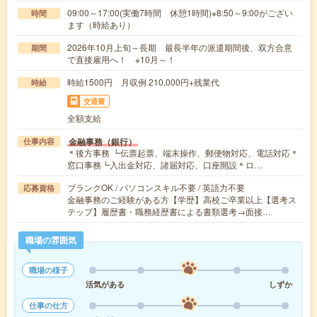
09:00～17:00(実働7時間 休憩1時間)※8:50～9:00がござい
時間
ます（時給あり）
2026年10月上旬～長期 最長半年の派遣期間後、双方合意
期間
で直接雇用へ！ ※10月～！
時給1500円 月収例 210,000円+残業代
時給
交通費
全額支給
金融事務（銀行）
仕事内容
＊後方事務 ┗伝票起票、端末操作、郵便物対応、電話対応＊
窓口事務┗入出金対応、諸届対応、口座開設＊ロ…
ブランクOK / パソコンスキル不要 / 英語力不要
応募資格
金融事務のご経験がある方【学歴】高校ご卒業以上【選考ス
テップ】履歴書・職務経歴書による書類選考→面接…
職場の雰囲気
職場の様子
活気がある
しずか
仕事の仕方