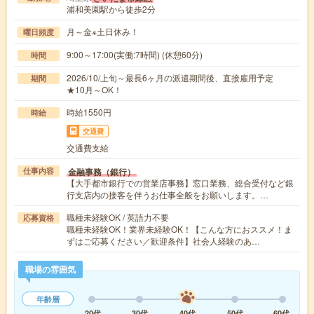
浦和美園駅から徒歩2分
月～金※土日休み！
曜日頻度
9:00～17:00(実働:7時間) (休憩60分)
時間
2026/10/上旬～最長6ヶ月の派遣期間後、直接雇用予定
期間
★10月～OK！
時給1550円
時給
交通費
交通費支給
金融事務（銀行）
仕事内容
【大手都市銀行での営業店事務】窓口業務、総合受付など銀
行支店内の接客を伴うお仕事全般をお願いします。…
職種未経験OK / 英語力不要
応募資格
職種未経験OK！業界未経験OK！【こんな方におススメ！ま
ずはご応募ください／歓迎条件】社会人経験のあ…
職場の雰囲気
年齢層
20代
30代
40代
50代
60代