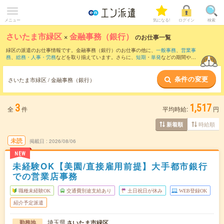
メニュー
気になる!
ログイン
検索
さいたま市緑区
×
金融事務（銀行）
のお仕事一覧
緑区の派遣のお仕事情報です。金融事務（銀行）のお仕事の他に、
一般事務
、
営業事
務
、
総務・人事・労務
などを取り揃えています。さらに、
短期
・
単発
などの期間や、
職種未経験OK
などのこだわり条件で絞り込んでいただけます。職種辞典：
金融事務の
お仕事とは？とは？
条件の変更
さいたま市緑区 / 金融事務（銀行）
3
1,517
全
件
平均時給:
円
時給順
新着順
未読
掲載日
2026/08/06
NEW
未経験OK【美園/直接雇用前提】大手都市銀行
での営業店事務
職種未経験OK
交通費別途支給あり
土日祝日が休み
WEB登録OK
紹介予定派遣
埼玉県
さいたま市緑区
勤務地