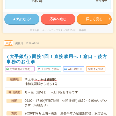
テキパキ
コツコツ
気になる!
応募へ進む
詳しく見る
派遣会社
パーソルテンプスタッフ株式会社 首都圏
未読
掲載日
2026/07/31
<大手銀行>面接1回！直接雇用へ！窓口・後方
事務のお仕事
交通費別途支給あり
土日祝日が休み
WEB登録OK
紹介予定派遣
埼玉県
さいたま市緑区
勤務地
浦和美園駅から徒歩1分
月～金（週5日） ※土日祝お休みです
曜日頻度
09:00～17:00(実働7時間 休憩1時間)※8:50～9:00がござい
時間
ます（時給あり）
2026年09月上旬～長期 最長半年の派遣期間後、双方合意
期間