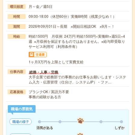
月～金／週5日
曜日頻度
09:00-18:00（休憩60分）実働8時間（残業少なめ！）
時間
2026年09月01日～長期 ※開始日相談OK ※9月～！
期間
時給1500円 月収例 24万円 時給1500円×実働8h×週5日×4
時給
週 ※月収例を保証するものではありません。※給与即受取り
サービス利用可（利用条件有）
交通費
1ヶ月3万円を上限として実費支給
総務・人事・労務
仕事内容
大手企業で総務部での事務のお仕事をお願いします・システ
ム入力・伝票管理（仕分け、システムIP）・ファ…
ブランクOK / 英語力不要
応募資格
事務の経験がある方
職場の雰囲気
職場の様子
活気がある
しずか