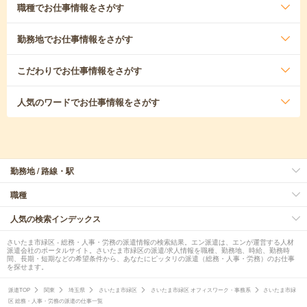
職種
でお仕事情報をさがす
勤務地
でお仕事情報をさがす
こだわり
でお仕事情報をさがす
人気のワード
でお仕事情報をさがす
勤務地 / 路線・駅
職種
人気の検索インデックス
さいたま市緑区 - 総務・人事・労務の派遣情報の検索結果。エン派遣は、エンが運営する人材
派遣会社のポータルサイト。さいたま市緑区の派遣/求人情報を職種、勤務地、時給、勤務時
間、長期・短期などの希望条件から、あなたにピッタリの派遣（総務・人事・労務）のお仕事
を探せます。
派遣TOP
関東
埼玉県
さいたま市緑区
さいたま市緑区 オフィスワーク・事務系
さいたま市緑
区 総務・人事・労務の派遣の仕事一覧