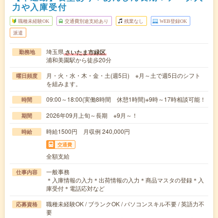
力や入庫受付
職種未経験OK
交通費別途支給あり
残業なし
WEB登録OK
派遣
埼玉県
さいたま市緑区
勤務地
浦和美園駅から徒歩20分
月・火・水・木・金・土(週5日) ※月～土で週5日のシフト
曜日頻度
を組みます。
09:00～18:00(実働8時間 休憩1時間)※9時～17時相談可能！
時間
2026年09月上旬～長期 ※9月～！
期間
時給1500円 月収例 240,000円
時給
交通費
全額支給
一般事務
仕事内容
＊入庫情報の入力＊出荷情報の入力＊商品マスタの登録＊入
庫受付＊電話応対など
職種未経験OK / ブランクOK / パソコンスキル不要 / 英語力不
応募資格
要