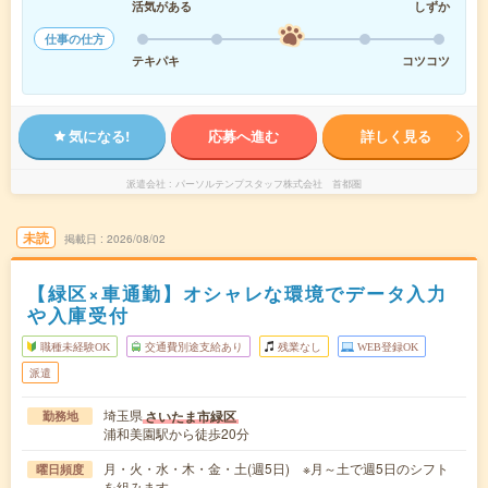
活気がある
しずか
仕事の仕方
テキパキ
コツコツ
気になる!
応募へ進む
詳しく見る
派遣会社
パーソルテンプスタッフ株式会社 首都圏
未読
掲載日
2026/08/02
【緑区×車通勤】オシャレな環境でデータ入力
や入庫受付
職種未経験OK
交通費別途支給あり
残業なし
WEB登録OK
派遣
埼玉県
さいたま市緑区
勤務地
浦和美園駅から徒歩20分
月・火・水・木・金・土(週5日) ※月～土で週5日のシフト
曜日頻度
を組みます。