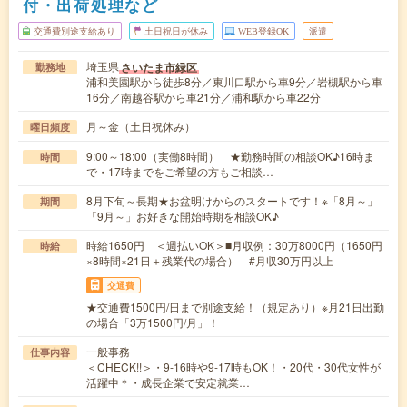
付・出荷処理など
交通費別途支給あり
土日祝日が休み
WEB登録OK
派遣
埼玉県
さいたま市緑区
勤務地
浦和美園駅から徒歩8分／東川口駅から車9分／岩槻駅から車
16分／南越谷駅から車21分／浦和駅から車22分
月～金（土日祝休み）
曜日頻度
9:00～18:00（実働8時間） ★勤務時間の相談OK♪16時ま
時間
で・17時までをご希望の方もご相談…
8月下旬～長期★お盆明けからのスタートです！※「8月～」
期間
「9月～」お好きな開始時期を相談OK♪
時給1650円 ＜週払いOK＞■月収例：30万8000円（1650円
時給
×8時間×21日＋残業代の場合） #月収30万円以上
交通費
★交通費1500円/日まで別途支給！（規定あり）※月21日出勤
の場合「3万1500円/月」！
一般事務
仕事内容
＜CHECK!!＞・9-16時や9-17時もOK！・20代・30代女性が
活躍中＊・成長企業で安定就業…