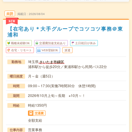
未読
掲載日
2026/08/04
NEW
【在宅あり＊大手グループでコツコツ事務＠東
浦和
職種未経験OK
交通費別途支給あり
土日祝日が休み
在宅・リモート
WEB登録OK
派遣
埼玉県
さいたま市緑区
勤務地
浦和駅から徒歩20分／東浦和駅から民間バス22分
月～金（週5日）
曜日頻度
09:00～17:30(実働7時間30分 休憩1時間)
時間
2026年10月上旬～長期 ※10月～！
期間
時給1350円
時給
交通費
全額支給
営業事務
仕事内容