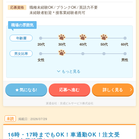
職種未経験OK / ブランクOK / 英語力不要
応募資格
未経験者歓迎＊接客業経験者尚可
職場の雰囲気
年齢層
20代
30代
40代
50代
60代
男女比率
女性
男性
もっと見る
気になる!
応募へ進む
詳しく見る
派遣会社
京成ビルサービス株式会社
未読
掲載日
2026/07/29
16時・17時までもOK！車通勤OK！注文受