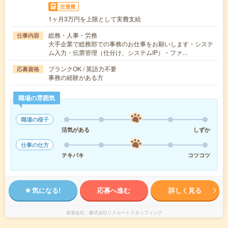
交通費
1ヶ月3万円を上限として実費支給
総務・人事・労務
仕事内容
大手企業で総務部での事務のお仕事をお願いします・システ
ム入力・伝票管理（仕分け、システムIP）・ファ…
ブランクOK / 英語力不要
応募資格
事務の経験がある方
職場の雰囲気
職場の様子
活気がある
しずか
仕事の仕方
テキパキ
コツコツ
気になる!
応募へ進む
詳しく見る
派遣会社
株式会社リクルートスタッフィング