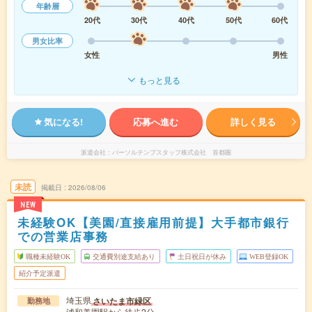
年齢層
20代
30代
40代
50代
60代
男女比率
女性
男性
もっと見る
気になる!
応募へ進む
詳しく見る
派遣会社
パーソルテンプスタッフ株式会社 首都圏
未読
掲載日
2026/08/06
NEW
未経験OK【美園/直接雇用前提】大手都市銀行
での営業店事務
職種未経験OK
交通費別途支給あり
土日祝日が休み
WEB登録OK
紹介予定派遣
埼玉県
さいたま市緑区
勤務地
浦和美園駅から徒歩2分