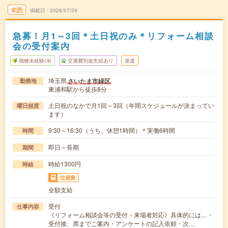
未読
掲載日
2026/07/29
急募！月1～3回＊土日祝のみ＊リフォーム相談
会の受付案内
職種未経験OK
交通費別途支給あり
派遣
埼玉県
さいたま市緑区
勤務地
東浦和駅から徒歩8分
土日祝のなかで月1回～3回（年間スケジュールが決まってい
曜日頻度
ます）
9:30～16:30（うち、休憩1時間）＊実働6時間
時間
即日～長期
期間
時給1300円
時給
交通費
全額支給
受付
仕事内容
《リフォーム相談会等の受付・来場者対応》具体的には…・
受付後、席までご案内・アンケートの記入依頼・次…