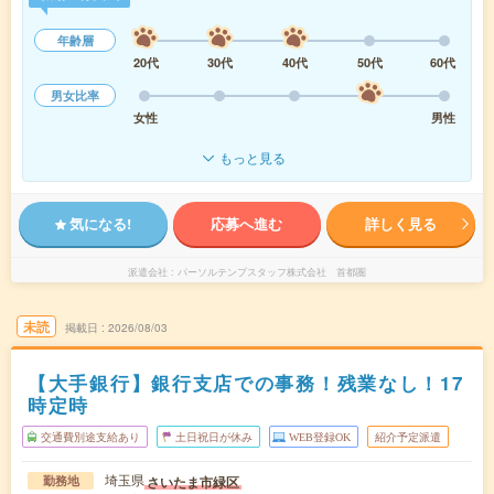
年齢層
20代
30代
40代
50代
60代
男女比率
女性
男性
もっと見る
気になる!
応募へ進む
詳しく見る
派遣会社
パーソルテンプスタッフ株式会社 首都圏
未読
掲載日
2026/08/03
【大手銀行】銀行支店での事務！残業なし！17
時定時
交通費別途支給あり
土日祝日が休み
WEB登録OK
紹介予定派遣
埼玉県
さいたま市緑区
勤務地