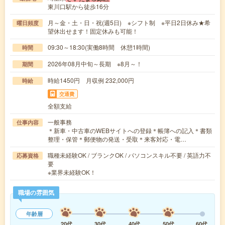
東川口駅から徒歩16分
月～金・土・日・祝(週5日) ※シフト制 ※平日2日休み★希
曜日頻度
望休出せます！固定休みも可能！
09:30～18:30(実働8時間 休憩1時間)
時間
2026年08月中旬～長期 ※8月～！
期間
時給1450円 月収例 232,000円
時給
交通費
全額支給
一般事務
仕事内容
＊新車・中古車のWEBサイトへの登録＊帳簿への記入＊書類
整理・保管＊郵便物の発送・受取＊来客対応・電…
職種未経験OK / ブランクOK / パソコンスキル不要 / 英語力不
応募資格
要
※業界未経験OK！
職場の雰囲気
年齢層
20代
30代
40代
50代
60代