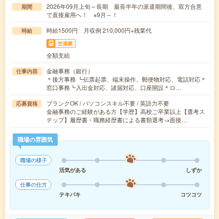
2026年09月上旬～長期 最長半年の派遣期間後、双方合意
期間
で直接雇用へ！ ※9月～！
時給1500円 月収例 210,000円+残業代
時給
交通費
全額支給
金融事務（銀行）
仕事内容
＊後方事務 ┗伝票起票、端末操作、郵便物対応、電話対応＊
窓口事務┗入出金対応、諸届対応、口座開設＊ロ…
ブランクOK / パソコンスキル不要 / 英語力不要
応募資格
金融事務のご経験がある方【学歴】高校ご卒業以上【選考ス
テップ】履歴書・職務経歴書による書類選考→面接…
職場の雰囲気
職場の様子
活気がある
しずか
仕事の仕方
テキパキ
コツコツ