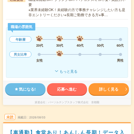
要
※業界未経験OK！未経験の方で事務チャレンジしたい方も是
非エントリーください※長期ご勤務できる方※事…
職場の雰囲気
年齢層
20代
30代
40代
50代
60代
男女比率
女性
男性
もっと見る
気になる!
応募へ進む
詳しく見る
派遣会社
パーソルテンプスタッフ株式会社 首都圏
未読
掲載日
2026/08/03
【車通勤】食堂あり！あんしん長期！データ入