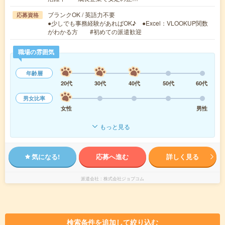
ブランクOK / 英語力不要
応募資格
●少しでも事務経験があればOK♪ ●Excel：VLOOKUP関数
がわかる方 #初めての派遣歓迎
職場の雰囲気
年齢層
20代
30代
40代
50代
60代
男女比率
女性
男性
もっと見る
気になる!
応募へ進む
詳しく見る
派遣会社
株式会社ジョブコム
検索条件を追加して絞り込む