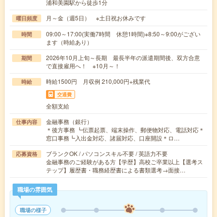
浦和美園駅から徒歩1分
月～金（週5日） ※土日祝お休みです
曜日頻度
09:00～17:00(実働7時間 休憩1時間)※8:50～9:00がござい
時間
ます（時給あり）
2026年10月上旬～長期 最長半年の派遣期間後、双方合意
期間
で直接雇用へ！ ※10月～！
時給1500円 月収例 210,000円+残業代
時給
交通費
全額支給
金融事務（銀行）
仕事内容
＊後方事務 ┗伝票起票、端末操作、郵便物対応、電話対応＊
窓口事務┗入出金対応、諸届対応、口座開設＊ロ…
ブランクOK / パソコンスキル不要 / 英語力不要
応募資格
金融事務のご経験がある方【学歴】高校ご卒業以上【選考ス
テップ】履歴書・職務経歴書による書類選考→面接…
職場の雰囲気
職場の様子