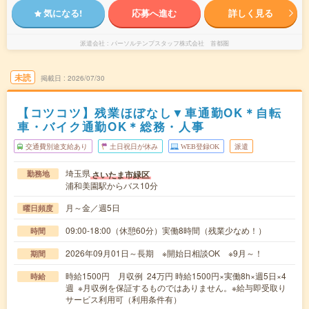
気になる!
応募へ進む
詳しく見る
派遣会社
パーソルテンプスタッフ株式会社 首都圏
未読
掲載日
2026/07/30
【コツコツ】残業ほぼなし▼車通勤OK＊自転
車・バイク通勤OK＊総務・人事
交通費別途支給あり
土日祝日が休み
WEB登録OK
派遣
埼玉県
さいたま市緑区
勤務地
浦和美園駅からバス10分
月～金／週5日
曜日頻度
09:00-18:00（休憩60分）実働8時間（残業少なめ！）
時間
2026年09月01日～長期 ※開始日相談OK ※9月～！
期間
時給1500円 月収例 24万円 時給1500円×実働8h×週5日×4
時給
週 ※月収例を保証するものではありません。※給与即受取り
サービス利用可（利用条件有）