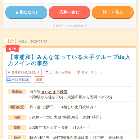
気になる!
応募へ進む
詳しく見る
派遣会社
アデコ株式会社
未読
掲載日
2026/08/06
NEW
【東浦和】みんな知っている大手グループde入
力メインの事務
交通費別途支給あり
土日祝日が休み
在宅・リモート
WEB登録OK
派遣
埼玉県
さいたま市緑区
勤務地
浦和駅から徒歩20分／東浦和駅から民間バス22分
月～金（週5日） ※嬉しい土日祝休み！
曜日頻度
09:00～17:30(実働7時間30分 休憩1時間)
時間
2026年10月上旬～長期 ※10月～！
期間
時給1400円 ※NTT関連企業経験者：1400円 未経験者：
時給