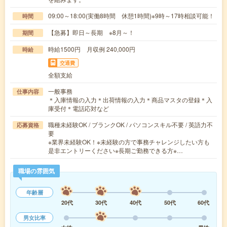
09:00～18:00(実働8時間 休憩1時間)※9時～17時相談可能！
時間
【急募】即日～長期 ※8月～！
期間
時給1500円 月収例 240,000円
時給
交通費
全額支給
一般事務
仕事内容
＊入庫情報の入力＊出荷情報の入力＊商品マスタの登録＊入
庫受付＊電話応対など
職種未経験OK / ブランクOK / パソコンスキル不要 / 英語力不
応募資格
要
※業界未経験OK！※未経験の方で事務チャレンジしたい方も
是非エントリーください※長期ご勤務できる方※…
職場の雰囲気
年齢層
20代
30代
40代
50代
60代
男女比率