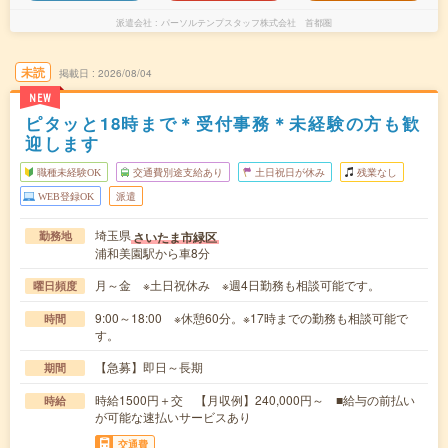
派遣会社
パーソルテンプスタッフ株式会社 首都圏
未読
掲載日
2026/08/04
NEW
ピタッと18時まで＊受付事務＊未経験の方も歓
迎します
職種未経験OK
交通費別途支給あり
土日祝日が休み
残業なし
WEB登録OK
派遣
埼玉県
さいたま市緑区
勤務地
浦和美園駅から車8分
月～金 ※土日祝休み ※週4日勤務も相談可能です。
曜日頻度
9:00～18:00 ※休憩60分。※17時までの勤務も相談可能で
時間
す。
【急募】即日～長期
期間
時給1500円＋交 【月収例】240,000円～ ■給与の前払い
時給
が可能な速払いサービスあり
交通費