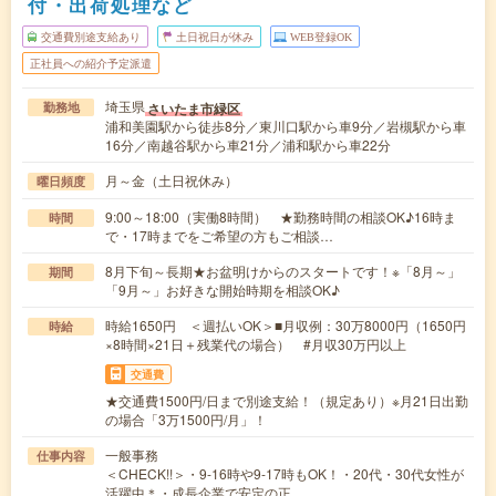
付・出荷処理など
交通費別途支給あり
土日祝日が休み
WEB登録OK
正社員への紹介予定派遣
埼玉県
さいたま市緑区
勤務地
浦和美園駅から徒歩8分／東川口駅から車9分／岩槻駅から車
16分／南越谷駅から車21分／浦和駅から車22分
月～金（土日祝休み）
曜日頻度
9:00～18:00（実働8時間） ★勤務時間の相談OK♪16時ま
時間
で・17時までをご希望の方もご相談…
8月下旬～長期★お盆明けからのスタートです！※「8月～」
期間
「9月～」お好きな開始時期を相談OK♪
時給1650円 ＜週払いOK＞■月収例：30万8000円（1650円
時給
×8時間×21日＋残業代の場合） #月収30万円以上
交通費
★交通費1500円/日まで別途支給！（規定あり）※月21日出勤
の場合「3万1500円/月」！
一般事務
仕事内容
＜CHECK!!＞・9-16時や9-17時もOK！・20代・30代女性が
活躍中＊・成長企業で安定の正…