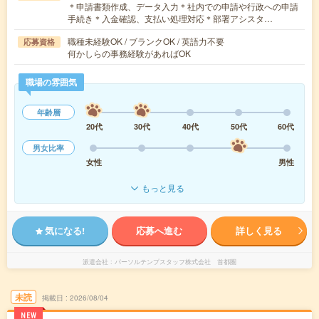
＊申請書類作成、データ入力＊社内での申請や行政への申請
手続き＊入金確認、支払い処理対応＊部署アシスタ…
職種未経験OK / ブランクOK / 英語力不要
応募資格
何かしらの事務経験があればOK
職場の雰囲気
年齢層
20代
30代
40代
50代
60代
男女比率
女性
男性
もっと見る
気になる!
応募へ進む
詳しく見る
派遣会社
パーソルテンプスタッフ株式会社 首都圏
未読
掲載日
2026/08/04
NEW