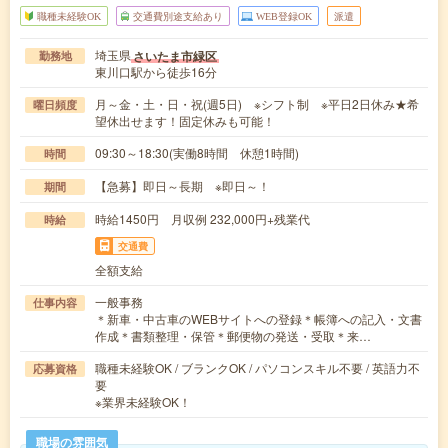
職種未経験OK
交通費別途支給あり
WEB登録OK
派遣
埼玉県
さいたま市緑区
勤務地
東川口駅から徒歩16分
月～金・土・日・祝(週5日) ※シフト制 ※平日2日休み★希
曜日頻度
望休出せます！固定休みも可能！
09:30～18:30(実働8時間 休憩1時間)
時間
【急募】即日～長期 ※即日～！
期間
時給1450円 月収例 232,000円+残業代
時給
交通費
全額支給
一般事務
仕事内容
＊新車・中古車のWEBサイトへの登録＊帳簿への記入・文書
作成＊書類整理・保管＊郵便物の発送・受取＊来…
職種未経験OK / ブランクOK / パソコンスキル不要 / 英語力不
応募資格
要
※業界未経験OK！
職場の雰囲気