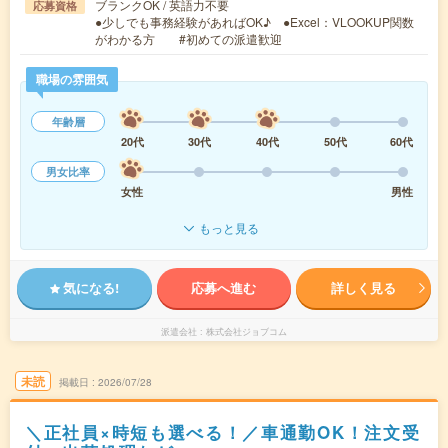
ブランクOK / 英語力不要
応募資格
●少しでも事務経験があればOK♪ ●Excel：VLOOKUP関数
がわかる方 #初めての派遣歓迎
職場の雰囲気
年齢層
20代
30代
40代
50代
60代
男女比率
女性
男性
もっと見る
気になる!
応募へ進む
詳しく見る
派遣会社
株式会社ジョブコム
未読
掲載日
2026/07/28
＼正社員×時短も選べる！／車通勤OK！注文受