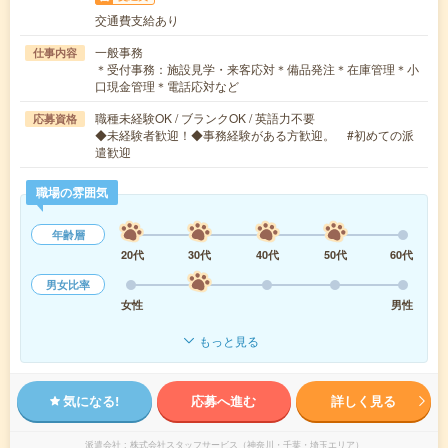
交通費支給あり
一般事務
仕事内容
＊受付事務：施設見学・来客応対＊備品発注＊在庫管理＊小
口現金管理＊電話応対など
職種未経験OK / ブランクOK / 英語力不要
応募資格
◆未経験者歓迎！◆事務経験がある方歓迎。 #初めての派
遣歓迎
職場の雰囲気
年齢層
20代
30代
40代
50代
60代
男女比率
女性
男性
もっと見る
気になる!
応募へ進む
詳しく見る
派遣会社
株式会社スタッフサービス（神奈川・千葉・埼玉エリア）