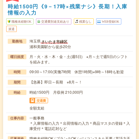
時給1500円《9－17時×残業ナシ》長期！入庫
情報の入力
職種未経験OK
交通費別途支給あり
残業なし
WEB登録OK
派遣
埼玉県
さいたま市緑区
勤務地
浦和美園駅から徒歩20分
月・火・水・木・金・土(週5日) ※月～土で週5日のシフト
曜日頻度
を組みます。
09:00～17:00(実働7時間 休憩1時間)※9時～18時も歓迎
時間
【急募】即日～長期 ※8月～！
期間
時給1500円 月収例 210,000円
時給
交通費
全額支給
一般事務
仕事内容
＊入庫情報の入力＊出荷情報の入力＊商品マスタの登録＊入
庫受付＊電話応対など
職種未経験OK / ブランクOK / パソコンスキル不要 / 英語力不
応募資格