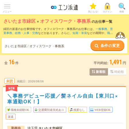
メニュー
気になる!
ログイン
検索
さいたま市緑区
×
オフィスワーク・事務系
のお仕事一覧
緑区の派遣のお仕事情報です。オフィスワーク・事務系のお仕事には、
一般事務
、
営
業事務
、
総務・人事・労務
などがあります。さらに、
短期
・
単発
などの期間や、
職種
未経験OK
などのこだわり条件で絞り込んでいただけます。
条件の変更
さいたま市緑区 / オフィスワーク・事務系
16
1,491
全
件
平均時給:
円
時給順
新着順
未読
掲載日
2026/08/06
NEW
＼事務デビュー応援／髪ネイル自由【東川口×
車通勤OK！】
職種未経験OK
交通費別途支給あり
残業なし
WEB登録OK
派遣
埼玉県
さいたま市緑区
勤務地