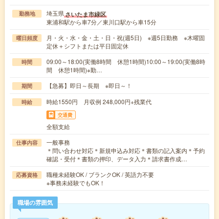
埼玉県
さいたま市緑区
勤務地
東浦和駅から車7分／東川口駅から車15分
月・火・水・金・土・日・祝(週5日) ※週5日勤務 ※木曜固
曜日頻度
定休＋シフトまたは平日固定休
09:00～18:00(実働8時間 休憩1時間)10:00～19:00(実働8時
時間
間 休憩1時間)※勤…
【急募】即日～長期 ※即日～！
期間
時給1550円 月収例 248,000円+残業代
時給
交通費
全額支給
一般事務
仕事内容
＊問い合わせ対応＊新規申込み対応＊書類の記入案内＊予約
確認・受付＊書類の押印、データ入力＊請求書作成…
職種未経験OK / ブランクOK / 英語力不要
応募資格
※事務未経験でもOK！
職場の雰囲気