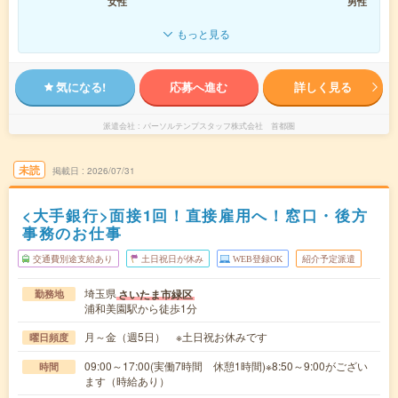
女性
男性
もっと見る
気になる!
応募へ進む
詳しく見る
派遣会社
パーソルテンプスタッフ株式会社 首都圏
未読
掲載日
2026/07/31
<大手銀行>面接1回！直接雇用へ！窓口・後方
事務のお仕事
交通費別途支給あり
土日祝日が休み
WEB登録OK
紹介予定派遣
埼玉県
さいたま市緑区
勤務地
浦和美園駅から徒歩1分
月～金（週5日） ※土日祝お休みです
曜日頻度
09:00～17:00(実働7時間 休憩1時間)※8:50～9:00がござい
時間
ます（時給あり）