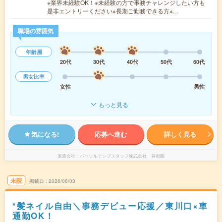
※業界未経験OK！※未経験の方で事務チャレンジしたい方も
是非エントリーください※長期ご勤務できる方※…
職場の雰囲気
年齢層
20代
30代
40代
50代
60代
男女比率
女性
男性
もっと見る
気になる!
応募へ進む
詳しく見る
派遣会社
パーソルテンプスタッフ株式会社 首都圏
未読
掲載日
2026/08/03
*髪ネイル自由＼事務デビュー応援／東川口×車
通勤OK！