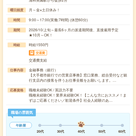
月～金※土日休み！
曜日頻度
9:00～17:00(実働:7時間) (休憩60分)
時間
2026/10/上旬～最長6ヶ月の派遣期間後、直接雇用予定
期間
★10月～OK！
時給1550円
時給
交通費
交通費支給
金融事務（銀行）
仕事内容
【大手都市銀行での営業店事務】窓口業務、総合受付など銀
行支店内の接客を伴うお仕事全般をお願いします。…
職種未経験OK / 英語力不要
応募資格
職種未経験OK！業界未経験OK！【こんな方におススメ！ま
ずはご応募ください／歓迎条件】社会人経験のあ…
職場の雰囲気
年齢層
20代
30代
40代
50代
60代