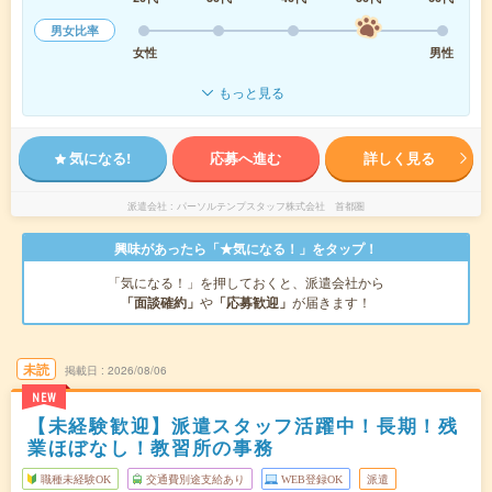
男女比率
女性
男性
もっと見る
気になる!
応募へ進む
詳しく見る
派遣会社
パーソルテンプスタッフ株式会社 首都圏
興味があったら「★気になる！」をタップ！
「気になる！」を押しておくと、派遣会社から
「面談確約」
や
「応募歓迎」
が届きます！
未読
掲載日
2026/08/06
NEW
【未経験歓迎】派遣スタッフ活躍中！長期！残
業ほぼなし！教習所の事務
職種未経験OK
交通費別途支給あり
WEB登録OK
派遣