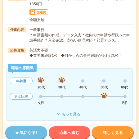
1350円
交通費
全額支給
一般事務
仕事内容
＊申請書類の作成、データ入力＊社内での申請や行政への申
請手続き＊入金確認、支払い処理対応＊部署アシス…
英語力不要
応募資格
◆業界未経験OK！◆何かしらの事務経験があればOK！
職場の雰囲気
年齢層
20代
30代
40代
50代
60代
男女比率
女性
男性
もっと見る
気になる!
応募へ進む
詳しく見る