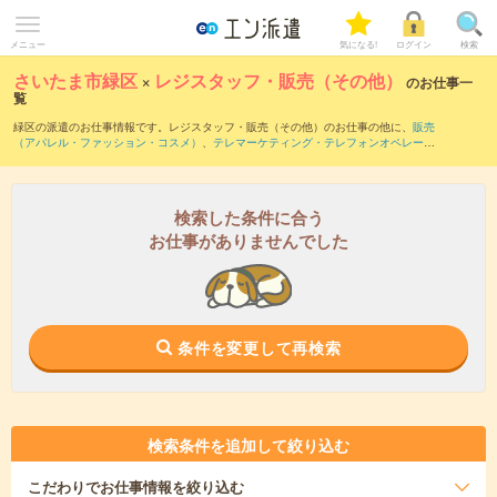
メニュー
気になる!
ログイン
検索
さいたま市緑区
×
レジスタッフ・販売（その他）
のお仕事一
覧
緑区の派遣のお仕事情報です。レジスタッフ・販売（その他）のお仕事の他に、
販売
（アパレル・ファッション・コスメ）
、
テレマーケティング・テレフォンオペレータ
ー・コールセンター
、
窓口・ショールーム・カウンター受付
などを取り揃えていま
す。さらに、
短期
・
単発
などの期間や、
職種未経験OK
などのこだわり条件で絞り込ん
でいただけます。職種辞典：
レジスタッフ・販売（その他）のお仕事とは？とは？
検索した条件に合う
お仕事がありませんでした
条件を変更して再検索
検索条件を追加して絞り込む
こだわり
でお仕事情報を絞り込む