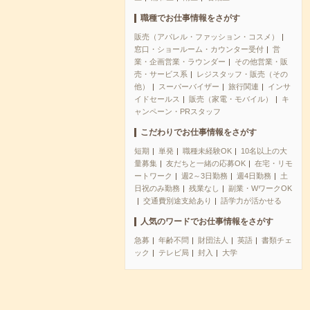
職種でお仕事情報をさがす
販売（アパレル・ファッション・コスメ）
窓口・ショールーム・カウンター受付
営
業・企画営業・ラウンダー
その他営業・販
売・サービス系
レジスタッフ・販売（その
他）
スーパーバイザー
旅行関連
インサ
イドセールス
販売（家電・モバイル）
キ
ャンペーン・PRスタッフ
こだわりでお仕事情報をさがす
短期
単発
職種未経験OK
10名以上の大
量募集
友だちと一緒の応募OK
在宅・リモ
ートワーク
週2～3日勤務
週4日勤務
土
日祝のみ勤務
残業なし
副業・WワークOK
交通費別途支給あり
語学力が活かせる
人気のワードでお仕事情報をさがす
急募
年齢不問
財団法人
英語
書類チェ
ック
テレビ局
封入
大学