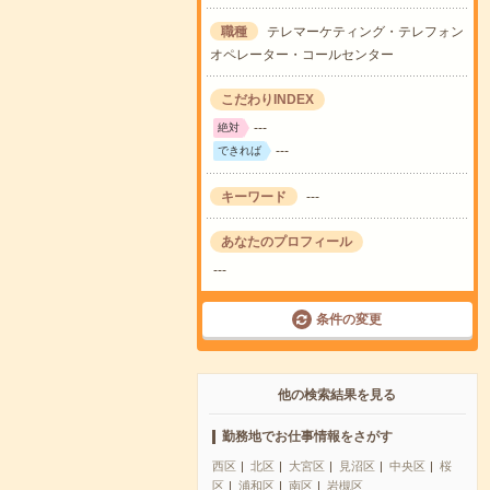
職種
テレマーケティング・テレフォン
オペレーター・コールセンター
こだわりINDEX
---
絶対
---
できれば
キーワード
---
あなたのプロフィール
---
条件の変更
他の検索結果を見る
勤務地でお仕事情報をさがす
西区
北区
大宮区
見沼区
中央区
桜
区
浦和区
南区
岩槻区