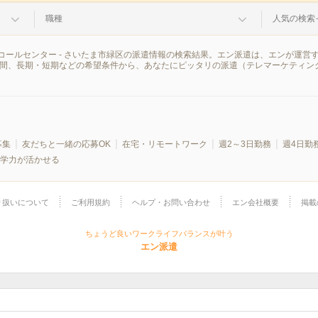
職種
人気の検索
コールセンター - さいたま市緑区の派遣情報の検索結果。エン派遣は、エンが運営
時間、長期・短期などの希望条件から、あなたにピッタリの派遣（テレマーケティン
募集
友だちと一緒の応募OK
在宅・リモートワーク
週2～3日勤務
週4日勤
学力が活かせる
り扱いについて
ご利用規約
ヘルプ・お問い合わせ
エン会社概要
掲載
ちょうど良いワークライフバランスが叶う
エン派遣