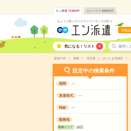
エン派遣
71454
件
エンバイト
82531
件
ちょうど良いワークライフバランスが叶う
関東版
気になる！リスト
0
保存し
派遣TOP
関東
埼玉県
さいたま市緑区
設定中の検索条件
期間
---
派遣形式
---
時給
---
勤務地
緑区
勤務エリア