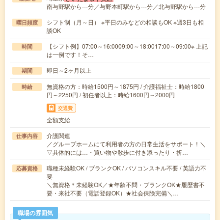
南与野駅から---分／与野本町駅から---分／北与野駅から---分
シフト制（月～日） ※平日のみなどの相談もOK ※週3日も相
曜日頻度
談OK
【シフト例】07:00～16:0009:00～18:0017:00～09:00※ 上記
時間
は一例です！そ…
即日～2ヶ月以上
期間
無資格の方：時給1500円～1875円 / 介護福祉士：時給1800
時給
円～2250円 / 初任者以上：時給1600円～2000円
交通費
全額支給
介護関連
仕事内容
／グループホームにて利用者の方の日常生活をサポート！＼
▽具体的には…・買い物や散歩に付き添ったり・折…
職種未経験OK / ブランクOK / パソコンスキル不要 / 英語力不
応募資格
要
＼無資格＊未経験OK／★年齢不問・ブランクOK★履歴書不
要・来社不要（電話登録OK）★社会保険完備＼…
職場の雰囲気