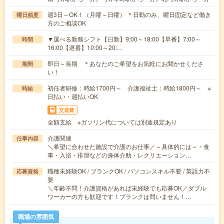
週3日～OK！（月曜～日曜） ＊日勤のみ、曜日固定など働き
曜日頻度
方のご相談OK
▼選べる勤務シフト【日勤】9:00～18:00【早番】7:00～
時間
16:00【遅番】10:00～20:…
即日～長期 ＊あなたのご希望をお気軽にお聞かせくださ
期間
い！
初任者研修：時給1700円～ 介護福祉士：時給1800円～ ※
時給
日払い・週払いOK
交通費
全額支給 ※ガソリン代については別途規定あり
介護関連
仕事内容
＼希望に合わせた施設で介護のお仕事／～具体的には～・食
事・入浴・排泄などの身体介助・レクリエーション…
職種未経験OK / ブランクOK / パソコンスキル不要 / 英語力不
応募資格
要
＼年齢不問！介護資格があれば未経験でも応募OK／ダブル
ワーカーの方も歓迎です！ブランクは問いません！…
職場の雰囲気