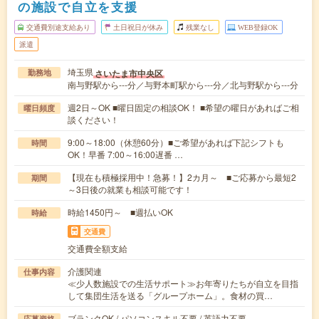
の施設で自立を支援
交通費別途支給あり
土日祝日が休み
残業なし
WEB登録OK
派遣
埼玉県
さいたま市中央区
勤務地
南与野駅から---分／与野本町駅から---分／北与野駅から---分
週2日～OK ■曜日固定の相談OK！ ■希望の曜日があればご相
曜日頻度
談ください！
9:00～18:00（休憩60分）■ご希望があれば下記シフトも
時間
OK！早番 7:00～16:00遅番 …
【現在も積極採用中！急募！】2カ月～ ■ご応募から最短2
期間
～3日後の就業も相談可能です！
時給1450円～ ■週払いOK
時給
交通費
交通費全額支給
介護関連
仕事内容
≪少人数施設での生活サポート≫お年寄りたちが自立を目指
して集団生活を送る「グループホーム」。食材の買…
ブランクOK / パソコンスキル不要 / 英語力不要
応募資格