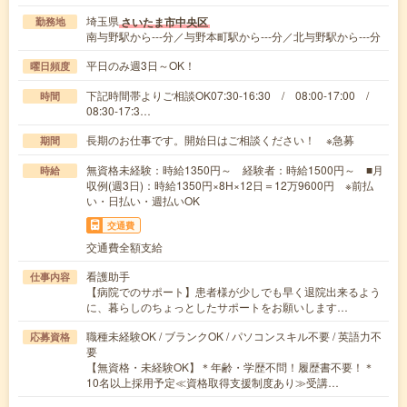
埼玉県
さいたま市中央区
勤務地
南与野駅から---分／与野本町駅から---分／北与野駅から---分
平日のみ週3日～OK！
曜日頻度
下記時間帯よりご相談OK07:30-16:30 / 08:00-17:00 /
時間
08:30-17:3…
長期のお仕事です。開始日はご相談ください！ ※急募
期間
無資格未経験：時給1350円～ 経験者：時給1500円～ ■月
時給
収例(週3日)：時給1350円×8H×12日＝12万9600円 ※前払
い・日払い・週払いOK
交通費
交通費全額支給
看護助手
仕事内容
【病院でのサポート】患者様が少しでも早く退院出来るよう
に、暮らしのちょっとしたサポートをお願いします…
職種未経験OK / ブランクOK / パソコンスキル不要 / 英語力不
応募資格
要
【無資格・未経験OK】＊年齢・学歴不問！履歴書不要！＊
10名以上採用予定≪資格取得支援制度あり≫受講…