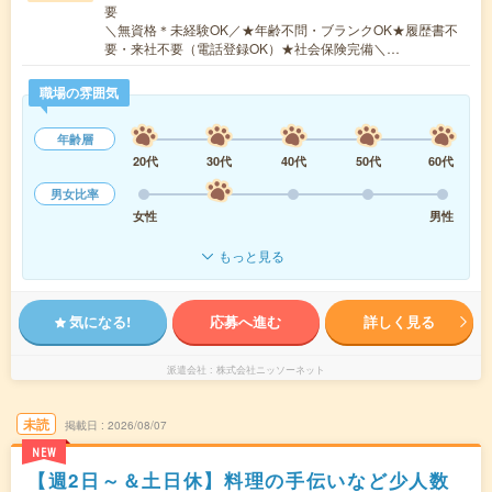
要
＼無資格＊未経験OK／★年齢不問・ブランクOK★履歴書不
要・来社不要（電話登録OK）★社会保険完備＼…
職場の雰囲気
年齢層
20代
30代
40代
50代
60代
男女比率
女性
男性
もっと見る
気になる!
応募へ進む
詳しく見る
派遣会社
株式会社ニッソーネット
未読
掲載日
2026/08/07
NEW
【週2日～＆土日休】料理の手伝いなど少人数