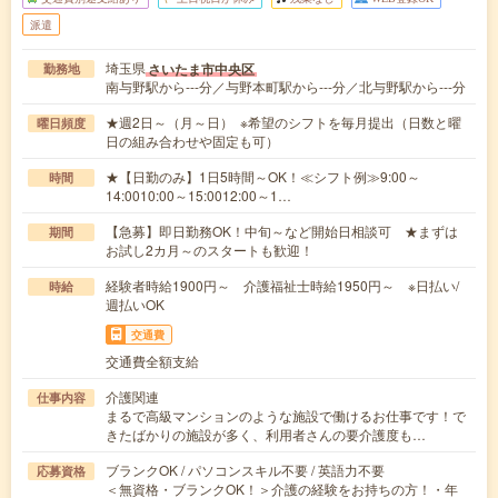
派遣
埼玉県
さいたま市中央区
勤務地
南与野駅から---分／与野本町駅から---分／北与野駅から---分
★週2日～（月～日） ※希望のシフトを毎月提出（日数と曜
曜日頻度
日の組み合わせや固定も可）
★【日勤のみ】1日5時間～OK！≪シフト例≫9:00～
時間
14:0010:00～15:0012:00～1…
【急募】即日勤務OK！中旬～など開始日相談可 ★まずは
期間
お試し2カ月～のスタートも歓迎！
経験者時給1900円～ 介護福祉士時給1950円～ ※日払い/
時給
週払いOK
交通費
交通費全額支給
介護関連
仕事内容
まるで高級マンションのような施設で働けるお仕事です！で
きたばかりの施設が多く、利用者さんの要介護度も…
ブランクOK / パソコンスキル不要 / 英語力不要
応募資格
＜無資格・ブランクOK！＞介護の経験をお持ちの方！・年