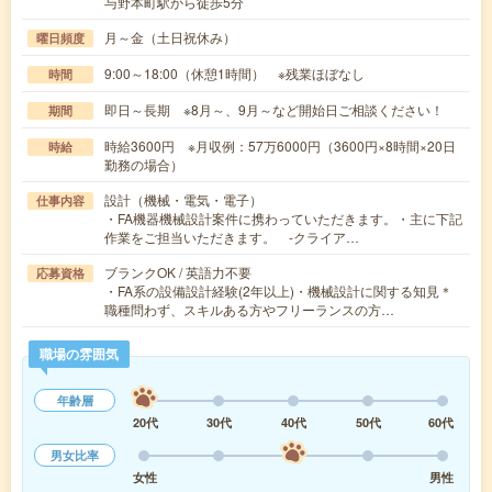
与野本町駅から徒歩5分
月～金（土日祝休み）
曜日頻度
9:00～18:00（休憩1時間） ※残業ほぼなし
時間
即日～長期 ※8月～、9月～など開始日ご相談ください！
期間
時給3600円 ※月収例：57万6000円（3600円×8時間×20日
時給
勤務の場合）
設計（機械・電気・電子）
仕事内容
・FA機器機械設計案件に携わっていただきます。・主に下記
作業をご担当いただきます。 -クライア…
ブランクOK / 英語力不要
応募資格
・FA系の設備設計経験(2年以上)・機械設計に関する知見＊
職種問わず、スキルある方やフリーランスの方…
職場の雰囲気
年齢層
20代
30代
40代
50代
60代
男女比率
女性
男性