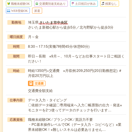
職種未経験OK
交通費別途支給あり
土日祝日が休み
残業なし
WEB登録OK
派遣
埼玉県
さいたま市中央区
勤務地
さいたま新都心駅から徒歩5分／北与野駅から徒歩3分
月～金
曜日頻度
8:30～17:15(実働7時間45分/休憩60分)
時間
即日～長期 ※9月～、10月～などお仕事スタート日ご相談く
期間
ださい！
時給1350円+交通費 ※月収例:209,250円(20日勤務想定) ＃
時給
月収20万円以上
交通費
交通費全額支給
データ入力・タイピング
仕事内容
〇依頼データ確認〇専用端末へ入力〇帳票類の出力・発送※
モニターを2つ使ってデータのチェックを行います…
職種未経験OK / ブランクOK / 英語力不要
応募資格
・PC基本操作レベルでOK（データ入力・コピペなど）※業
界未経験OK！※難しいスキルは必要ありません…