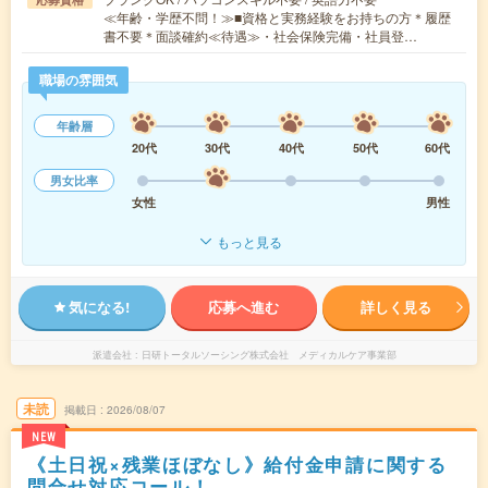
≪年齢・学歴不問！≫■資格と実務経験をお持ちの方＊履歴
書不要＊面談確約≪待遇≫・社会保険完備・社員登…
職場の雰囲気
年齢層
20代
30代
40代
50代
60代
男女比率
女性
男性
もっと見る
気になる!
応募へ進む
詳しく見る
派遣会社
日研トータルソーシング株式会社 メディカルケア事業部
未読
掲載日
2026/08/07
NEW
《土日祝×残業ほぼなし》給付金申請に関する
問合せ対応コール！