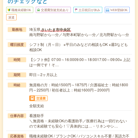
のチェックなど
職種未経験OK
交通費別途支給あり
土日祝日が休み
WEB登録OK
派遣
埼玉県
さいたま市中央区
勤務地
南与野駅から---分／与野本町駅から---分／北与野駅から---分
シフト制（月～日） ※平日のみなどの相談もOK ※週3なども
曜日頻度
相談OK
【シフト例】07:00～16:0009:00～18:0017:00～09:00※ 上記
時間
は一例です！そ…
即日～2ヶ月以上
期間
無資格の方：時給1500円～1875円 / 介護福祉士：時給1800
時給
円～2250円 / 初任者以上：時給1600円～2000円
交通費
全額支給
看護助手
仕事内容
＼無資格・未経験OKの看護助手／医療行為は一切行わない
ので未経験でも安心！▽具体的には…・リネンやシ…
職種未経験OK / ブランクOK / パソコンスキル不要 / 英語力不
応募資格