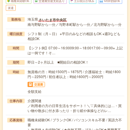
職種未経験OK
交通費別途支給あり
土日祝日が休み
WEB登録OK
派遣
埼玉県
さいたま市中央区
勤務地
南与野駅から---分／与野本町駅から---分／北与野駅から---分
シフト制（月～日） ※平日のみなどの相談もOK ※週3なども
曜日頻度
相談OK
【シフト例】07:00～16:0009:00～18:0017:00～09:00※ 上記
時間
は一例です！そ…
即日～2ヶ月以上 ■開始日の相談OK！
期間
無資格の方：時給1500円～1875円 / 介護福祉士：時給1800
時給
円～2250円 / 初任者以上：時給1600円～2000円
交通費
全額支給
介護関連
仕事内容
／利用者の方の日常生活をサポート！＼▽具体的には…・買
い物や散歩に付き添ったり・折り紙や体操などのレ…
職種未経験OK / ブランクOK / パソコンスキル不要 / 英語力不
応募資格
要
＼無資格＊未経験OK／★年齢不問・ブランクOK★履歴書不