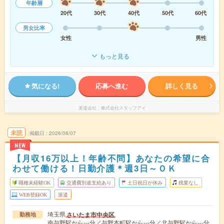
年齢層
20代
30代
40代
50代
60代
男女比率
女性
男性
もっと見る
気になる!
応募へ進む
詳しく見る
派遣会社
株式会社スタッフアイ
未読
掲載日
2026/08/07
NEW
【月収16万以上！年齢不問】あなたの希望に合
わせて働ける！日勤介護＊週3日～ＯＫ
職種未経験OK
交通費別途支給あり
土日祝日が休み
残業なし
WEB登録OK
派遣
埼玉県
さいたま市中央区
勤務地
南与野駅から---分／与野本町駅から---分／北与野駅から---分