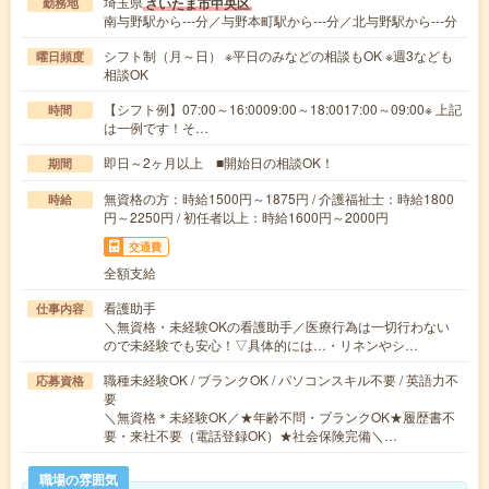
埼玉県
さいたま市中央区
勤務地
南与野駅から---分／与野本町駅から---分／北与野駅から---分
シフト制（月～日） ※平日のみなどの相談もOK ※週3なども
曜日頻度
相談OK
【シフト例】07:00～16:0009:00～18:0017:00～09:00※ 上記
時間
は一例です！そ…
即日～2ヶ月以上 ■開始日の相談OK！
期間
無資格の方：時給1500円～1875円 / 介護福祉士：時給1800
時給
円～2250円 / 初任者以上：時給1600円～2000円
交通費
全額支給
看護助手
仕事内容
＼無資格・未経験OKの看護助手／医療行為は一切行わない
ので未経験でも安心！▽具体的には…・リネンやシ…
職種未経験OK / ブランクOK / パソコンスキル不要 / 英語力不
応募資格
要
＼無資格＊未経験OK／★年齢不問・ブランクOK★履歴書不
要・来社不要（電話登録OK）★社会保険完備＼…
職場の雰囲気