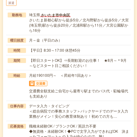
派遣
埼玉県
さいたま市中央区
勤務地
さいたま新都心駅から徒歩5分／北与野駅から徒歩5分／大宮
(埼玉県)駅から徒歩20分／北浦和駅から11分／大宮公園駅か
ら16分
月～金（平日のみ）
曜日頻度
【平日】8:30～17:00 休憩45分
時間
【即日スタートOK】⇒長期歓迎のお仕事！ ★8月～＊9月
期間
～などスタート日ご相談ください！
月給190100円～ ＜昇給年1回あり＞
時給
交通費
交通費全額支給ご自宅から最寄り駅までのバス代・駐輪場代
も支給あり
データ入力・タイピング
仕事内容
＜総合病院での事務スタッフ＞バックヤードでのデータ入力
業務がメイン！安心の教育体制あり！初めての方も…
職種未経験OK / ブランクOK / 英語力不要
応募資格
◆無資格・未経験OK！◆PCで文字入力ができればOK 決ま
ったフォーマットへの入力が中心なので 難し…