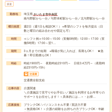
派遣
埼玉県
さいたま市中央区
勤務地
南与野駅から---分／与野本町駅から---分／北与野駅から---分
週2日（週1日も相談OK！） ※希望のシフトを毎月提出（日
曜日頻度
数と曜日の組み合わせや固定も可）
≪シフト例≫10:00～15:00（実働5時間）12:00～17:00（実
時間
働5時間）17:00～翌1…
3ヵ月までの短期 ※職場が気に入れば、長期もOK！ ★急
期間
募！即日勤務もOK！
時給1900円～ 夜勤時給2310円～ 日収3.4万円～（夜勤時
時給
給2310円×15h）
交通費
交通費全額支給
介護関連
仕事内容
＼介護施設で見守りやお手伝い／施設を利用するお年寄りの
サポートをお任せします！＜具体的には…＞・お掃…
ブランクOK / パソコンスキル不要 / 英語力不要
応募資格
＜無資格OK！＞介護の経験をお持ちの方ブランクOK・年齢