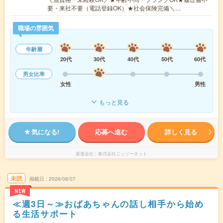
要・来社不要（電話登録OK）★社会保険完備＼…
職場の雰囲気
年齢層
20代
30代
40代
50代
60代
男女比率
女性
男性
もっと見る
気になる!
応募へ進む
詳しく見る
派遣会社
株式会社ニッソーネット
未読
掲載日
2026/08/07
NEW
≪週3日～≫おばあちゃんの話し相手から始め
る生活サポート