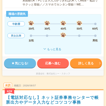
未経験OK！PCで文字入力ができればOK＼＼WEB・電話で
サクッと登録／／スマホでカンタン登録！WE…
職場の雰囲気
年齢層
20代
30代
40代
50代
60代
男女比率
女性
男性
もっと見る
気になる!
応募へ進む
詳しく見る
派遣会社
株式会社シー・スタッフ
未読
掲載日
2026/08/07
NEW
【電話対応なし】ネット証券事務センターで帳
票出力やデータ入力などコツコツ事務