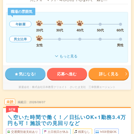
職場の雰囲気
年齢層
20代
30代
40代
50代
60代
男女比率
女性
男性
もっと見る
気になる!
応募へ進む
詳しく見る
派遣会社
株式会社日本教育クリエイト さいたま支社 三幸医療エージェント
未読
掲載日
2026/08/07
NEW
＼空いた時間で働く！／日払いOK×1勤務3.4万
円も可！施設での見回りなど
交通費別途支給あり
土日祝日が休み
残業なし
WEB登録OK