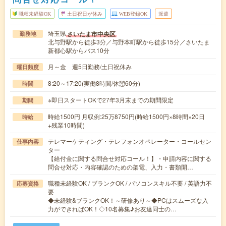
職種未経験OK
土日祝日が休み
WEB登録OK
派遣
埼玉県
さいたま市中央区
勤務地
北与野駅から徒歩3分／与野本町駅から徒歩15分／さいたま
新都心駅からバス10分
月～金 週5日勤務/土日祝休み
曜日頻度
8:20～17:20(実働8時間/休憩60分)
時間
※即日スタートOKで27年3月末までの期間限定
期間
時給1500円 月収例:25万8750円(時給1500円×8時間×20日
時給
+残業10時間)
テレマーケティング・テレフォンオペレーター・コールセン
仕事内容
ター
【給付金に関する問合せ対応コール！】・申請内容に関する
問合せ対応・内容確認のための架電、入力・書類開…
職種未経験OK / ブランクOK / パソコンスキル不要 / 英語力不
応募資格
要
◆未経験&ブランクOK！～研修あり～◆PCはスムーズな入
力ができればOK！◇10名募集♪お友達同士の…