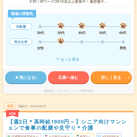
不問！WワークOK10名以上募集中！履歴書不…
職場の雰囲気
年齢層
20代
30代
40代
50代
60代
男女比率
女性
男性
もっと見る
気になる!
応募へ進む
詳しく見る
派遣会社
ケアスタッフィング株式会社
未読
掲載日
2026/08/07
NEW
【週2日＊高時給1900円～】シニア向けマンシ
ョンで食事の配膳や見守り＊介護
交通費別途支給あり
土日祝日が休み
残業なし
WEB登録OK