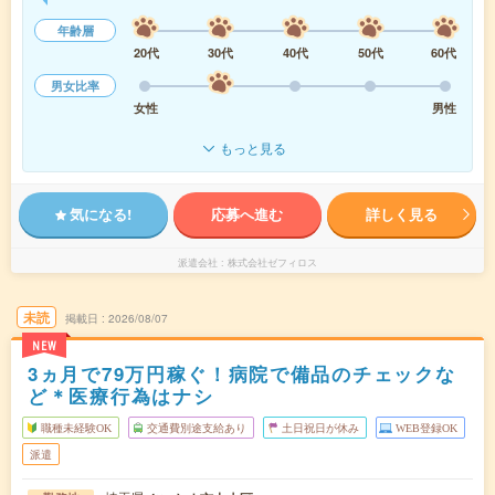
年齢層
20代
30代
40代
50代
60代
男女比率
女性
男性
もっと見る
気になる!
応募へ進む
詳しく見る
派遣会社
株式会社ゼフィロス
未読
掲載日
2026/08/07
NEW
3ヵ月で79万円稼ぐ！病院で備品のチェックな
ど＊医療行為はナシ
職種未経験OK
交通費別途支給あり
土日祝日が休み
WEB登録OK
派遣