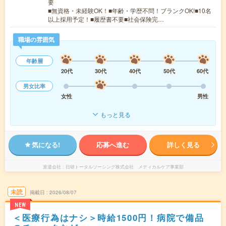
要
■無資格・未経験OK！■年齢・学歴不問！ブランクOK!■10名
以上採用予定！■履歴書不要■社会保険完…
職場の雰囲気
年齢層
20代
30代
40代
50代
60代
男女比率
女性
男性
もっと見る
気になる!
応募へ進む
詳しく見る
派遣会社
日研トータルソーシング株式会社 メディカルケア事業部
未読
掲載日
2026/08/07
NEW
＜医療行為はナシ＞時給1500円！病院で備品