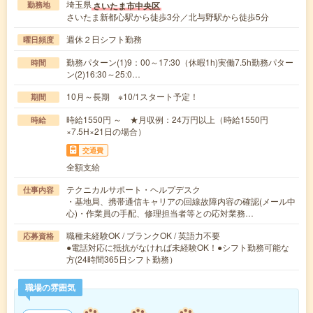
埼玉県
さいたま市中央区
勤務地
さいたま新都心駅から徒歩3分／北与野駅から徒歩5分
週休２日シフト勤務
曜日頻度
勤務パターン(1)9：00～17:30（休暇1h)実働7.5h勤務パター
時間
ン(2)16:30～25:0…
10月～長期 ※10/1スタート予定！
期間
時給1550円 ～ ★月収例：24万円以上（時給1550円
時給
×7.5H×21日の場合）
交通費
全額支給
テクニカルサポート・ヘルプデスク
仕事内容
・基地局、携帯通信キャリアの回線故障内容の確認(メール中
心)・作業員の手配、修理担当者等との応対業務…
職種未経験OK / ブランクOK / 英語力不要
応募資格
●電話対応に抵抗がなければ未経験OK！●シフト勤務可能な
方(24時間365日シフト勤務）
職場の雰囲気