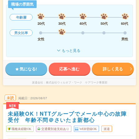
職場の雰囲気
年齢層
20代
30代
40代
50代
60代
男女比率
女性
男性
もっと見る
気になる!
応募へ進む
詳しく見る
派遣会社
株式会社ウィルオブ・ワーク ケアワーク事業部
未読
掲載日
2026/08/07
NEW
未経験OK！NTTグループでメール中心の故障
受付 年齢不問＠さいたま新都心
職種未経験OK
交通費別途支給あり
WEB登録OK
派遣