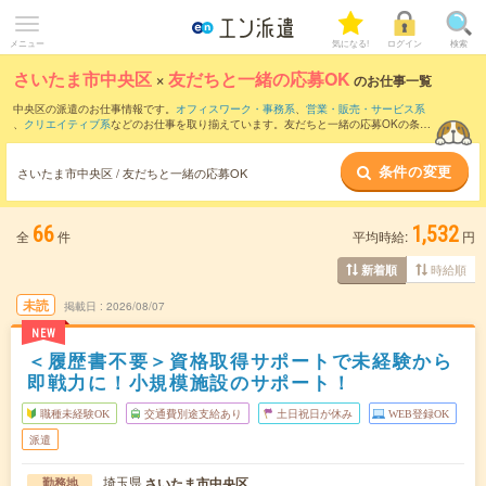
メニュー
気になる!
ログイン
検索
さいたま市中央区
×
友だちと一緒の応募OK
のお仕事一覧
中央区の派遣のお仕事情報です。
オフィスワーク・事務系
、
営業・販売・サービス系
、
クリエイティブ系
などのお仕事を取り揃えています。友だちと一緒の応募OKの条件
の他に、
交通費別途支給あり
、
職種未経験OK
、
残業なし
などのこだわり条件も取り揃
えています。
条件の変更
さいたま市中央区 / 友だちと一緒の応募OK
66
1,532
全
件
平均時給:
円
時給順
新着順
未読
掲載日
2026/08/07
NEW
＜履歴書不要＞資格取得サポートで未経験から
即戦力に！小規模施設のサポート！
職種未経験OK
交通費別途支給あり
土日祝日が休み
WEB登録OK
派遣
埼玉県
さいたま市中央区
勤務地