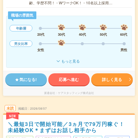
齢、学歴不問！・WワークOK！・10名以上採用…
職場の雰囲気
年齢層
20代
30代
40代
50代
60代
男女比率
女性
男性
もっと見る
気になる!
応募へ進む
詳しく見る
派遣会社
ケアスタッフィング株式会社
未読
掲載日
2026/08/07
NEW
＼最短3日で開始可能／3ヵ月で79万円稼ぐ！
未経験OK＊まずはお話し相手から