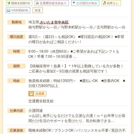
職種未経験OK
交通費別途支給あり
土日祝日が休み
残業なし
WEB登録OK
派遣
埼玉県
さいたま市中央区
勤務地
南与野駅から---分／与野本町駅から---分／北与野駅から---分
週3日～（週2日～も相談OK） ■曜日固定の相談OK！ ■希望
曜日頻度
の曜日があればご相談ください！
9:00～18:00（休憩60分）■ご希望があれば下記シフトも
時間
OK！早番 7:00～16:00遅番 …
【積極採用中！急募！】＊1年以上勤務している方が多数！
期間
ご応募から最短2～3日後の就業も相談可能です！
無資格未経験：時給1350円～ ■週払いOK ■扶養内OK ■
時給
日収1万800円以上
交通費
交通費全額支給
介護関連
仕事内容
≪お話し相手になるだけでも立派な介護！≫＊お年寄りが昼
間だけ生活のサポートを受けたり、気分転換できる…
職種未経験OK / ブランクOK / パソコンスキル不要 / 英語力不
応募資格