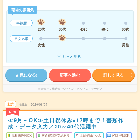
職場の雰囲気
年齢層
20代
30代
40代
50代
60代
男女比率
女性
男性
もっと見る
気になる!
応募へ進む
詳しく見る
派遣会社
株式会社ジャパン・ビジネス・サービス
未読
掲載日
2026/08/07
NEW
≪9月～OK≫土日祝休み×17時まで！書類作
成・データ入力／20～40代活躍中
職種未経験OK
交通費別途支給あり
土日祝日が休み
WEB登録OK