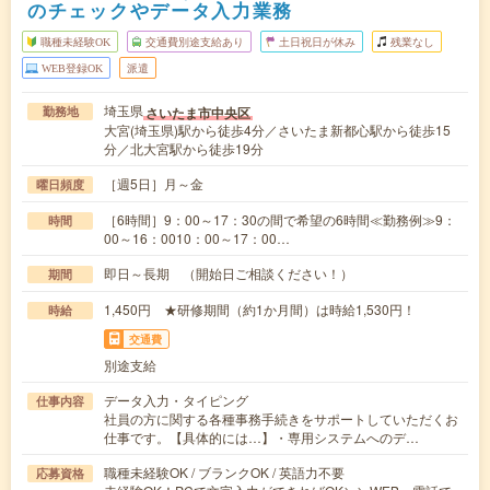
のチェックやデータ入力業務
職種未経験OK
交通費別途支給あり
土日祝日が休み
残業なし
WEB登録OK
派遣
埼玉県
さいたま市中央区
勤務地
大宮(埼玉県)駅から徒歩4分／さいたま新都心駅から徒歩15
分／北大宮駅から徒歩19分
［週5日］月～金
曜日頻度
［6時間］9：00～17：30の間で希望の6時間≪勤務例≫9：
時間
00～16：0010：00～17：00…
即日～長期 （開始日ご相談ください！）
期間
1,450円 ★研修期間（約1か月間）は時給1,530円！
時給
交通費
別途支給
データ入力・タイピング
仕事内容
社員の方に関する各種事務手続きをサポートしていただくお
仕事です。【具体的には…】・専用システムへのデ…
職種未経験OK / ブランクOK / 英語力不要
応募資格