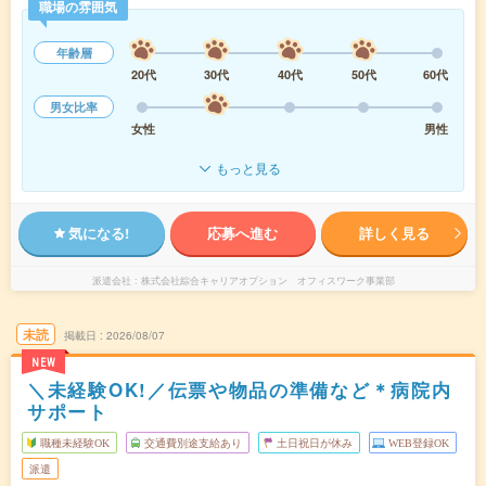
職場の雰囲気
年齢層
20代
30代
40代
50代
60代
男女比率
女性
男性
もっと見る
気になる!
応募へ進む
詳しく見る
派遣会社
株式会社綜合キャリアオプション オフィスワーク事業部
未読
掲載日
2026/08/07
NEW
＼未経験OK!／伝票や物品の準備など＊病院内
サポート
職種未経験OK
交通費別途支給あり
土日祝日が休み
WEB登録OK
派遣