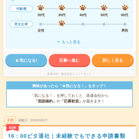
年齢層
20代
30代
40代
50代
60代
男女比率
女性
男性
もっと見る
気になる!
応募へ進む
詳しく見る
派遣会社
株式会社ニッソーネット
興味があったら「★気になる！」をタップ！
「気になる！」を押しておくと、派遣会社から
「面談確約」
や
「応募歓迎」
が届きます！
未読
掲載日
2026/08/07
NEW
16：00ピタ退社｜未経験でもできる申請書類