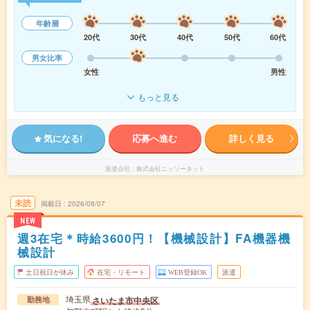
年齢層
20代
30代
40代
50代
60代
男女比率
女性
男性
もっと見る
気になる!
応募へ進む
詳しく見る
派遣会社
株式会社ニッソーネット
未読
掲載日
2026/08/07
NEW
週3在宅＊時給3600円！【機械設計】FA機器機
械設計
土日祝日が休み
在宅・リモート
WEB登録OK
派遣
埼玉県
さいたま市中央区
勤務地