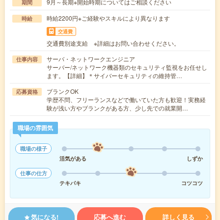
9月～長期※開始時期についてはご相談ください
期間
時給2200円※ご経験やスキルにより異なります
時給
交通費
交通費別途支給 ※詳細はお問い合わせください。
サーバ・ネットワークエンジニア
仕事内容
サーバー/ネットワーク機器類のセキュリティ監視をお任せし
ます。【詳細】＊サイバーセキュリティの維持管…
ブランクOK
応募資格
学歴不問、フリーランスなどで働いていた方も歓迎！実務経
験が浅い方やブランクがある方、少し先での就業開…
職場の雰囲気
職場の様子
活気がある
しずか
仕事の仕方
テキパキ
コツコツ
気になる!
応募へ進む
詳しく見る