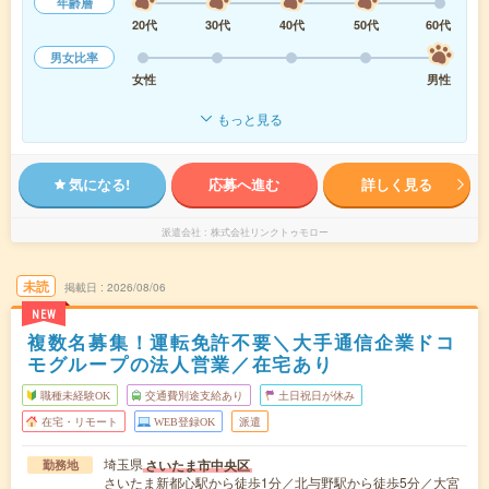
年齢層
20代
30代
40代
50代
60代
男女比率
女性
男性
もっと見る
気になる!
応募へ進む
詳しく見る
派遣会社
株式会社リンクトゥモロー
未読
掲載日
2026/08/06
NEW
複数名募集！運転免許不要＼大手通信企業ドコ
モグループの法人営業／在宅あり
職種未経験OK
交通費別途支給あり
土日祝日が休み
在宅・リモート
WEB登録OK
派遣
埼玉県
さいたま市中央区
勤務地
さいたま新都心駅から徒歩1分／北与野駅から徒歩5分／大宮