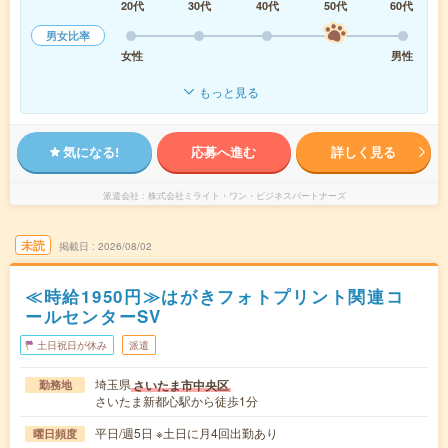
20代
30代
40代
50代
60代
男女比率
女性
男性
もっと見る
気になる!
応募へ進む
詳しく見る
派遣会社
株式会社ミライト・ワン・ビジネスパートナーズ
未読
掲載日
2026/08/02
≪時給1950円≫はがきフォトプリント関連コ
ールセンターSV
土日祝日が休み
派遣
埼玉県
さいたま市中央区
勤務地
さいたま新都心駅から徒歩1分
平日/週5日 ※土日に月4回出勤あり
曜日頻度