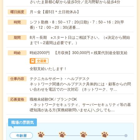
さいたま新都心駅から徒歩3分／北与野駅から徒歩4分
月～金【週5日＊土日祝休み】
曜日頻度
シフト勤務・8：50～17：20(日勤)・7：50～16：20(早
時間
番)・12：00～20：30(遅番…
8月～長期 ※スタート日はご相談下さい。（※決定から開始
期間
まで1～2週間は必要です。）
時給2000円 【月収例】300,000円＋残業代別途全額支給
時給
交通費
全額支給いたします！
テクニカルサポート・ヘルプデスク
仕事内容
ネットワーク関連のヘルプデスク具体的には・顧客からの問
い合わせを電話での一次対応 (ネットワーク、サ…
職種未経験OK / ブランクOK
応募資格
・ネットワークセキュリティ、サーバーセキュリティ等の基
礎知識がある方(実務経験問いません)＼少しでも…
職場の雰囲気
年齢層