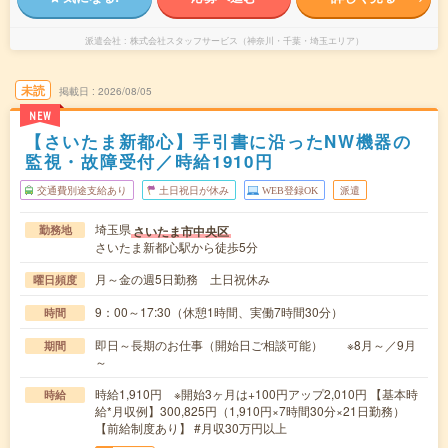
派遣会社
株式会社スタッフサービス（神奈川・千葉・埼玉エリア）
未読
掲載日
2026/08/05
NEW
【さいたま新都心】手引書に沿ったNW機器の
監視・故障受付／時給1910円
交通費別途支給あり
土日祝日が休み
WEB登録OK
派遣
埼玉県
さいたま市中央区
勤務地
さいたま新都心駅から徒歩5分
月～金の週5日勤務 土日祝休み
曜日頻度
9：00～17:30（休憩1時間、実働7時間30分）
時間
即日～長期のお仕事（開始日ご相談可能） ※8月～／9月
期間
～
時給1,910円 ※開始3ヶ月は+100円アップ2,010円 【基本時
時給
給*月収例】300,825円（1,910円×7時間30分×21日勤務）
【前給制度あり】 #月収30万円以上