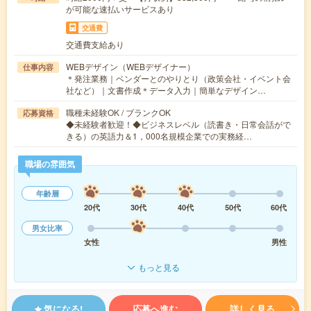
が可能な速払いサービスあり
交通費
交通費支給あり
WEBデザイン（WEBデザイナー）
仕事内容
＊発注業務｜ベンダーとのやりとり（政策会社・イベント会
社など）｜文書作成＊データ入力｜簡単なデザイン…
職種未経験OK / ブランクOK
応募資格
◆未経験者歓迎！◆ビジネスレベル（読書き・日常会話がで
きる）の英語力＆1，000名規模企業での実務経…
職場の雰囲気
年齢層
20代
30代
40代
50代
60代
男女比率
女性
男性
もっと見る
気になる!
応募へ進む
詳しく見る