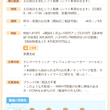
土日祝日を含むシフト勤務（シフト希望出せます）
曜日頻度
土日祝日を含むシフト勤務（シフト希望出せます）【日勤】
時間
9：00～17:30（休憩1時間、実働7時間3…
即日～長期のお仕事（開始日ご相談可能） ※8月～／9月
期間
～
時給1,910円 ※開始3ヶ月は+100円アップ2,010円 【基本時
時給
給*月収例】300,825円（1,910円×7時間30分×21日勤務）
【前給制度あり】 #月収30万円以上
交通費
実費支給
テレマーケティング・テレフォンオペレーター・コールセン
仕事内容
ター
＜未経験から始められるITのお仕事／ネットワーク監視・サ
ポート＞企業のネットワークに関する「困った！…
ブランクOK / 英語力不要
応募資格
＜このような方歓迎＞・NWやIT関連の仕事に興味のある
方・CCNAをお持ちの方（勉強中の方もOK）・…
職場の雰囲気