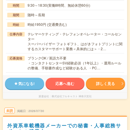
9:30～18:30(実働8時間、無給休憩60分)
時間
随時～長期
期間
時給1950円 (交通費含む)
時給
テレマーケティング・テレフォンオペレーター・コールセン
仕事内容
ター
スーパーバイザー フォトギフト、はがきフォトプリントに関
するカスタマーサポート業務＜具体的には＞・2…
ブランクOK / 英語力不要
応募資格
・コンタクトセンターSV経験必須（1年以上）・運用ルール
の整備、手順書作成など経験がある人 ・PC…
気になる!
応募へ進む
詳しく見る
派遣会社
株式会社フルキャスト 神奈川支社
未読
掲載日
2026/07/30
外資系車載機器メーカーでの秘書・人事総務サ