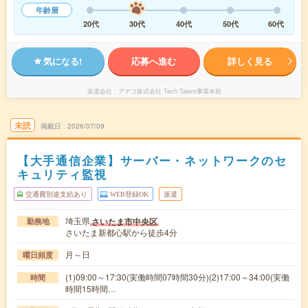
年齢層
20代
30代
40代
50代
60代
気になる!
応募へ進む
詳しく見る
派遣会社
アデコ株式会社 Tech Talent事業本部
未読
掲載日
2026/07/09
【大手通信企業】サーバー・ネットワークのセ
キュリティ監視
交通費別途支給あり
WEB登録OK
派遣
埼玉県
さいたま市中央区
勤務地
さいたま新都心駅から徒歩4分
月～日
曜日頻度
(1)09:00～17:30(実働時間07時間30分)(2)17:00～34:00(実働
時間
時間15時間…