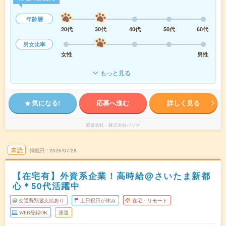
年齢層
20代
30代
40代
50代
60代
男女比率
女性
男性
もっと見る
気になる!
応募へ進む
詳しく見る
派遣会社
株式会社パソナ
未読
掲載日
2026/07/28
【在宅有】外資系企業！高時給@さいたま新都
心＊50代活躍中
交通費別途支給あり
土日祝日が休み
在宅・リモート
WEB登録OK
派遣