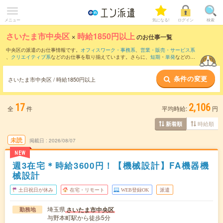
メニュー
気になる!
ログイン
検索
さいたま市中央区
×
時給1850円以上
のお仕事一覧
中央区の派遣のお仕事情報です。
オフィスワーク・事務系
、
営業・販売・サービス系
、
クリエイティブ系
などのお仕事を取り揃えています。さらに、
短期
・
単発
などの期
間や、
職種未経験OK
などのこだわり条件で絞り込んでいただけます。
条件の変更
さいたま市中央区 / 時給1850円以上
17
2,106
全
件
平均時給:
円
時給順
新着順
未読
掲載日
2026/08/07
NEW
週3在宅＊時給3600円！【機械設計】FA機器機
械設計
土日祝日が休み
在宅・リモート
WEB登録OK
派遣
埼玉県
さいたま市中央区
勤務地
与野本町駅から徒歩5分