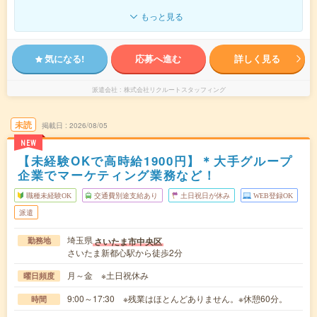
もっと見る
気になる!
応募へ進む
詳しく見る
派遣会社
株式会社リクルートスタッフィング
未読
掲載日
2026/08/05
NEW
【未経験OKで高時給1900円】＊大手グループ
企業でマーケティング業務など！
職種未経験OK
交通費別途支給あり
土日祝日が休み
WEB登録OK
派遣
埼玉県
さいたま市中央区
勤務地
さいたま新都心駅から徒歩2分
月～金 ※土日祝休み
曜日頻度
9:00～17:30 ※残業はほとんどありません。※休憩60分。
時間