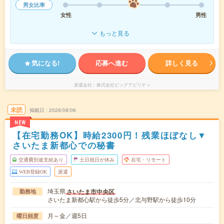
男女比率
女性
男性
もっと見る
気になる!
応募へ進む
詳しく見る
派遣会社
株式会社ビッグアビリティ
未読
掲載日
2026/08/06
NEW
【在宅勤務OK】時給2300円！残業ほぼなし▼
さいたま新都心での秘書
交通費別途支給あり
土日祝日が休み
在宅・リモート
WEB登録OK
派遣
埼玉県
さいたま市中央区
勤務地
さいたま新都心駅から徒歩5分／北与野駅から徒歩10分
月～金／週5日
曜日頻度