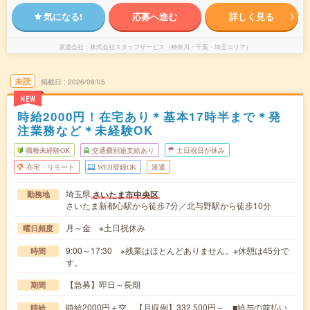
気になる!
応募へ進む
詳しく見る
派遣会社
株式会社スタッフサービス（神奈川・千葉・埼玉エリア）
未読
掲載日
2026/08/05
NEW
時給2000円！在宅あり＊基本17時半まで＊発
注業務など＊未経験OK
職種未経験OK
交通費別途支給あり
土日祝日が休み
在宅・リモート
WEB登録OK
派遣
埼玉県
さいたま市中央区
勤務地
さいたま新都心駅から徒歩7分／北与野駅から徒歩10分
月～金 ※土日祝休み
曜日頻度
9:00～17:30 ※残業はほとんどありません。※休憩は45分で
時間
す。
【急募】即日～長期
期間
時給2000円＋交 【月収例】332,500円～ ■給与の前払い
時給