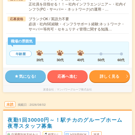
正社員を目指せる！！～社内インフラエンジニア～・社内イ
ンフラ(PC・サーバー・ネットワーク)の運用・…
ブランクOK / 英語力不要
応募資格
必須・社内SE経験・インフラサポート経験:ネットワーク・
サーバー等尚可・セキュリティ管理に関する知識…
職場の雰囲気
年齢層
20代
30代
40代
50代
60代
気になる!
応募へ進む
詳しく見る
派遣会社
マンパワーグループ株式会社
未読
掲載日
2026/08/02
夜勤1回30000円～！駅チカのグループホーム
夜専スタッフ募集
交通費別途支給あり
残業なし
WEB登録OK
派遣