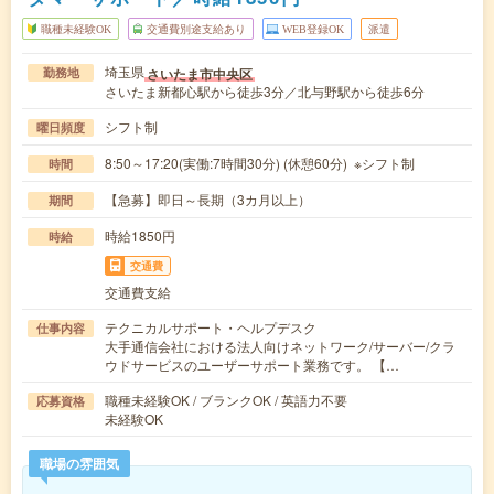
職種未経験OK
交通費別途支給あり
WEB登録OK
派遣
埼玉県
さいたま市中央区
勤務地
さいたま新都心駅から徒歩3分／北与野駅から徒歩6分
シフト制
曜日頻度
8:50～17:20(実働:7時間30分) (休憩60分) ※シフト制
時間
【急募】即日～長期（3カ月以上）
期間
時給1850円
時給
交通費
交通費支給
テクニカルサポート・ヘルプデスク
仕事内容
大手通信会社における法人向けネットワーク/サーバー/クラ
ウドサービスのユーザーサポート業務です。 【…
職種未経験OK / ブランクOK / 英語力不要
応募資格
未経験OK
職場の雰囲気