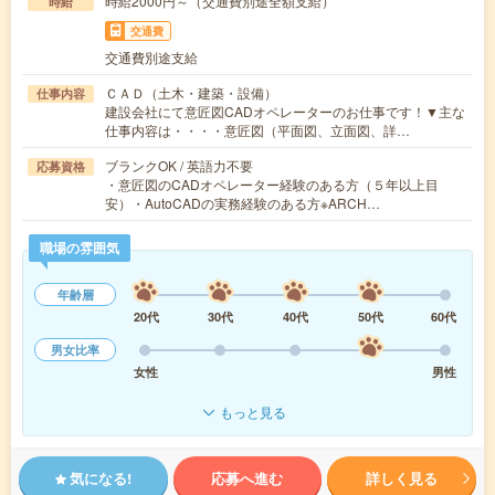
時給2000円～（交通費別途全額支給）
時給
交通費
交通費別途支給
ＣＡＤ（土木・建築・設備）
仕事内容
建設会社にて意匠図CADオペレーターのお仕事です！▼主な
仕事内容は・・・・意匠図（平面図、立面図、詳…
ブランクOK / 英語力不要
応募資格
・意匠図のCADオペレーター経験のある方（５年以上目
安）・AutoCADの実務経験のある方※ARCH…
職場の雰囲気
年齢層
20代
30代
40代
50代
60代
男女比率
女性
男性
もっと見る
気になる!
応募へ進む
詳しく見る