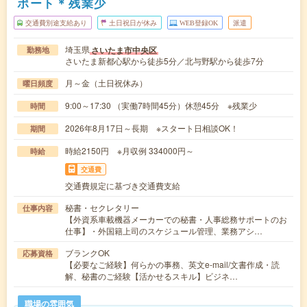
ポート＊残業少
交通費別途支給あり
土日祝日が休み
WEB登録OK
派遣
埼玉県
さいたま市中央区
勤務地
さいたま新都心駅から徒歩5分／北与野駅から徒歩7分
月～金（土日祝休み）
曜日頻度
9:00～17:30 （実働7時間45分）休憩45分 ※残業少
時間
2026年8月17日～長期 ※スタート日相談OK！
期間
時給2150円 ※月収例 334000円～
時給
交通費
交通費規定に基づき交通費支給
秘書・セクレタリー
仕事内容
【外資系車載機器メーカーでの秘書・人事総務サポートのお
仕事】・外国籍上司のスケジュール管理、業務アシ…
ブランクOK
応募資格
【必要なご経験】何らかの事務、英文e-mail/文書作成・読
解、秘書のご経験【活かせるスキル】ビジネ…
職場の雰囲気