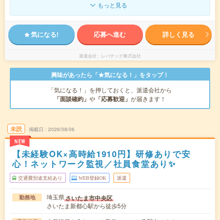
もっと見る
気になる!
応募へ進む
詳しく見る
派遣会社
レバテック株式会社
興味があったら「★気になる！」をタップ！
「気になる！」を押しておくと、派遣会社から
「面談確約」
や
「応募歓迎」
が届きます！
未読
掲載日
2026/08/06
NEW
【未経験OK×高時給1910円】研修ありで安
心！ネットワーク監視／社員食堂あり✨
交通費別途支給あり
WEB登録OK
派遣
埼玉県
さいたま市中央区
勤務地
さいたま新都心駅から徒歩5分