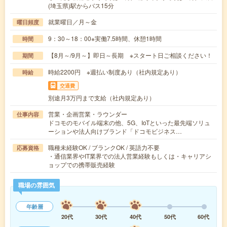
(埼玉県)駅からバス15分
就業曜日／月～金
曜日頻度
9：30～18：00※実働7.5時間、休憩1時間
時間
【8月～/9月～】即日～長期 ※スタート日ご相談ください！
期間
時給2200円 ※週払い制度あり（社内規定あり）
時給
交通費
別途月3万円まで支給（社内規定あり）
営業・企画営業・ラウンダー
仕事内容
ドコモのモバイル端末の他、5G、IoTといった最先端ソリュ
ーションや法人向けブランド「ドコモビジネス…
職種未経験OK / ブランクOK / 英語力不要
応募資格
・通信業界やIT業界での法人営業経験もしくは・キャリアシ
ョップでの携帯販売経験
職場の雰囲気
年齢層
20代
30代
40代
50代
60代