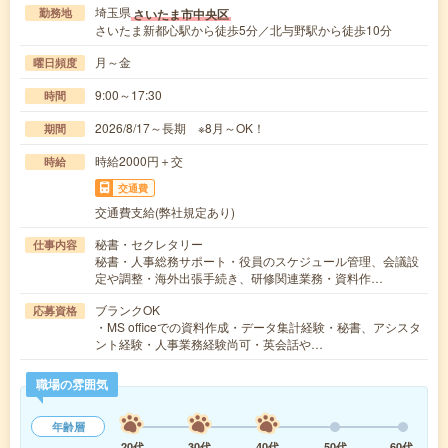
埼玉県
さいたま市中央区
勤務地
さいたま新都心駅から徒歩5分／北与野駅から徒歩10分
月～金
曜日頻度
9:00～17:30
時間
2026/8/17～長期 ※8月～OK！
期間
時給2000円＋交
時給
交通費
交通費支給(弊社規定あり)
秘書・セクレタリー
仕事内容
秘書・人事総務サポート・役員のスケジュール管理、会議設
定や調整・海外出張手続き、研修関連業務・資料作…
ブランクOK
応募資格
・MS officeでの資料作成・データ集計経験・秘書、アシスタ
ント経験・人事業務経験尚可・英会話や…
職場の雰囲気
年齢層
20代
30代
40代
50代
60代