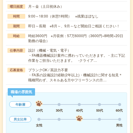
月～金（土日祝休み）
曜日頻度
9:00～18:00（休憩1時間） ※残業ほぼなし
時間
即日～長期 ※8月～、9月～など開始日ご相談ください！
期間
時給3600円 ※月収例：57万6000円（3600円×8時間×20日
時給
勤務の場合）
設計（機械・電気・電子）
仕事内容
・FA機器機械設計案件に携わっていただきます。・主に下記
作業をご担当いただきます。 -クライア…
ブランクOK / 英語力不要
応募資格
・FA系の設備設計経験(2年以上)・機械設計に関する知見＊
職種問わず、スキルある方やフリーランスの方…
職場の雰囲気
年齢層
20代
30代
40代
50代
60代
男女比率
女性
男性