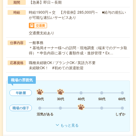
【急募】即日～長期
期間
時給1900円＋交 【月収例】285,000円～ ■給与の前払い
時給
が可能な速払いサービスあり
交通費
交通費支給あり
一般事務
仕事内容
＊基地局オーナー様への訪問・現地調査（端末でのデータ取
得）＊申告内容に基づく書類作成・進捗管理＊Ex…
職種未経験OK / ブランクOK / 英語力不要
応募資格
未経験OK！ #初めての派遣歓迎
職場の雰囲気
年齢層
20代
30代
40代
50代
60代
職場の様子
活気がある
しずか
もっと見る