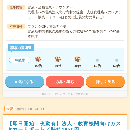
営業・企画営業・ラウンダー
仕事内容
代理店への営業法人向け商材の提案・支援代理店へのレクチ
ャー・販売フォロー※はじめは社員の方に同行しO…
ブランクOK / 英語力不要
応募資格
営業経験携帯販売経験のある方歓迎Word:基本操作Excel:基
本操作
職場の雰囲気
年齢層
20代
30代
40代
50代
60代
気になる!
応募へ進む
詳しく見る
派遣会社
マンパワーグループ株式会社
未読
掲載日
2026/07/14
【即日開始！夜勤有】法人・教育機関向けカス
タマーサポート／時給1850円