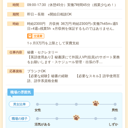
09:00-17:30（休憩45分）実働7時間45分（残業少なめ！）
時間
即日～長期 ※開始日相談OK
期間
時給2300円 月収例 36万円 時給2300円×実働7h45m×週5
時給
日×4週+残業5h ※月収例を保証するものではありません。
交通費
1ヶ月3万円を上限として実費支給
秘書・セクレタリー
仕事内容
【英語使用あり】秘書課にて外国人VP(役員)のサポート業務
をお願いします・スケジュール管理・出張の手…
ブランクOK
応募資格
【必要な経験】秘書の経験 【必要なスキル】語学使用言
語、語学系資格全般
職場の雰囲気
男女比率
女性
男性
職場の様子
活気がある
しずか