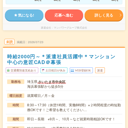
気になる!
応募へ進む
詳しく見る
派遣会社
マンパワーグループ株式会社
未読
掲載日
2026/07/23
時給2000円～＊派遣社員活躍中＊マンション
中心の意匠CAD＠幕張
交通費別途支給あり
土日祝日が休み
WEB登録OK
派遣
埼玉県
さいたま市中央区
勤務地
海浜幕張駅から徒歩5分
就業曜日／月～金
曜日頻度
8:30～17:30（休憩1時間、実働8時間）※２時間程度の時短勤
時間
務OKです！ご希望を教えてください…
即日～長期 ※9月～、10月～など就業時期相談OKです！
期間