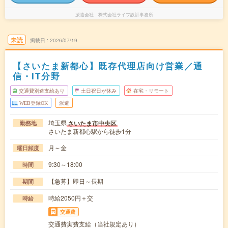
派遣会社
株式会社ライフ設計事務所
未読
掲載日
2026/07/19
【さいたま新都心】既存代理店向け営業／通
信・IT分野
交通費別途支給あり
土日祝日が休み
在宅・リモート
WEB登録OK
派遣
埼玉県
さいたま市中央区
勤務地
さいたま新都心駅から徒歩1分
月～金
曜日頻度
9:30～18:00
時間
【急募】即日～長期
期間
時給2050円＋交
時給
交通費
交通費実費支給（当社規定あり）