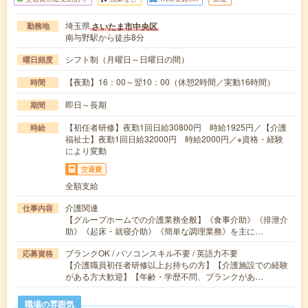
埼玉県
さいたま市中央区
勤務地
南与野駅から徒歩8分
シフト制（月曜日～日曜日の間）
曜日頻度
【夜勤】16：00～翌10：00（休憩2時間／実動16時間）
時間
即日～長期
期間
【初任者研修】夜勤1回日給30800円 時給1925円／【介護
時給
福祉士】夜勤1回日給32000円 時給2000円／※資格・経験
により変動
交通費
全額支給
介護関連
仕事内容
【グループホームでの介護業務全般】《食事介助》《排泄介
助》《起床・就寝介助》《簡単な調理業務》を主に…
ブランクOK / パソコンスキル不要 / 英語力不要
応募資格
【介護職員初任者研修以上お持ちの方】【介護施設での経験
がある方大歓迎】【年齢・学歴不問、ブランクがあ…
職場の雰囲気