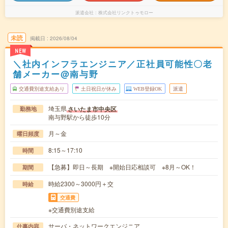
派遣会社
株式会社リンクトゥモロー
未読
掲載日
2026/08/04
NEW
＼社内インフラエンジニア／正社員可能性〇老
舗メーカー@南与野
交通費別途支給あり
土日祝日が休み
WEB登録OK
派遣
埼玉県
さいたま市中央区
勤務地
南与野駅から徒歩10分
月～金
曜日頻度
8:15～17:10
時間
【急募】即日～長期 ※開始日応相談可 ※8月～OK！
期間
時給2300～3000円＋交
時給
交通費
※交通費別途支給
サーバ・ネットワークエンジニア
仕事内容