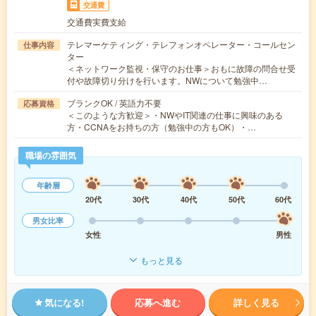
交通費
交通費実費支給
テレマーケティング・テレフォンオペレーター・コールセン
仕事内容
ター
＜ネットワーク監視・保守のお仕事＞おもに故障の問合せ受
付や故障切り分けを行います。NWについて勉強中…
ブランクOK / 英語力不要
応募資格
＜このような方歓迎＞・NWやIT関連の仕事に興味のある
方・CCNAをお持ちの方（勉強中の方もOK）・…
職場の雰囲気
年齢層
20代
30代
40代
50代
60代
男女比率
女性
男性
もっと見る
気になる!
応募へ進む
詳しく見る