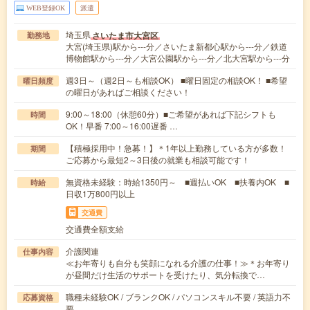
WEB登録OK
派遣
埼玉県
さいたま市大宮区
勤務地
大宮(埼玉県)駅から---分／さいたま新都心駅から---分／鉄道
博物館駅から---分／大宮公園駅から---分／北大宮駅から---分
週3日～（週2日～も相談OK） ■曜日固定の相談OK！ ■希望
曜日頻度
の曜日があればご相談ください！
9:00～18:00（休憩60分）■ご希望があれば下記シフトも
時間
OK！早番 7:00～16:00遅番 …
【積極採用中！急募！】＊1年以上勤務している方が多数！
期間
ご応募から最短2～3日後の就業も相談可能です！
無資格未経験：時給1350円～ ■週払いOK ■扶養内OK ■
時給
日収1万800円以上
交通費
交通費全額支給
介護関連
仕事内容
≪お年寄りも自分も笑顔になれる介護の仕事！≫＊お年寄り
が昼間だけ生活のサポートを受けたり、気分転換で…
職種未経験OK / ブランクOK / パソコンスキル不要 / 英語力不
応募資格
要