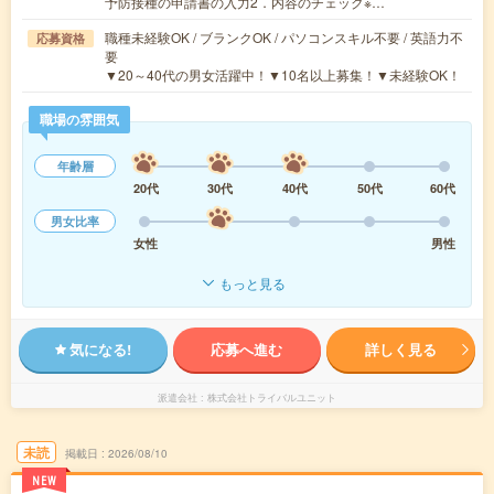
予防接種の申請書の入力2．内容のチェック※…
職種未経験OK / ブランクOK / パソコンスキル不要 / 英語力不
応募資格
要
▼20～40代の男女活躍中！▼10名以上募集！▼未経験OK！
職場の雰囲気
年齢層
20代
30代
40代
50代
60代
男女比率
女性
男性
もっと見る
気になる!
応募へ進む
詳しく見る
派遣会社
株式会社トライバルユニット
未読
掲載日
2026/08/10
NEW