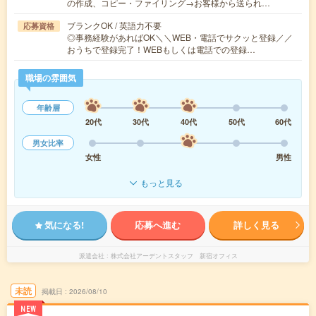
の作成、コピー・ファイリング→お客様から送られ…
ブランクOK / 英語力不要
応募資格
◎事務経験があればOK＼＼WEB・電話でサクッと登録／／
おうちで登録完了！WEBもしくは電話での登録…
職場の雰囲気
年齢層
20代
30代
40代
50代
60代
男女比率
女性
男性
もっと見る
気になる!
応募へ進む
詳しく見る
派遣会社
株式会社アーデントスタッフ 新宿オフィス
未読
掲載日
2026/08/10
NEW