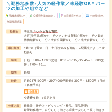
＼勤務地多数×人気の軽作業／未経験OK＊パー
ツの加工や組立など
職種未経験OK
交通費別途支給あり
土日祝日が休み
WEB登録OK
無期雇用派遣
埼玉県
さいたま市大宮区
勤務地
大宮(埼玉県)駅から---分／さいたま新都心駅から---分／鉄道
博物館駅から---分／大宮公園駅から---分／北大宮駅から---分
5勤2休（週休二日、土日祝休みも可能） ※配属先によって変
曜日頻度
動あり
日勤：8:00～17:002交替：8:00～17:15／22:45～8：003交
時間
替：7:00～15:…
長期
期間
月給24万1000円～29万4000円時給1,300円～1,500円（月給
時給
＋各種手当）
交通費
交通費支給 ※規定あり
軽作業（仕分け・ピッキング・検品、商品管理）
仕事内容
希望勤務地で、自分らしく働ける環境で安心して長く働きま