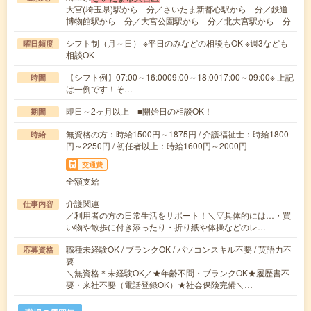
大宮(埼玉県)駅から---分／さいたま新都心駅から---分／鉄道
博物館駅から---分／大宮公園駅から---分／北大宮駅から---分
シフト制（月～日） ※平日のみなどの相談もOK ※週3なども
曜日頻度
相談OK
【シフト例】07:00～16:0009:00～18:0017:00～09:00※ 上記
時間
は一例です！そ…
即日～2ヶ月以上 ■開始日の相談OK！
期間
無資格の方：時給1500円～1875円 / 介護福祉士：時給1800
時給
円～2250円 / 初任者以上：時給1600円～2000円
交通費
全額支給
介護関連
仕事内容
／利用者の方の日常生活をサポート！＼▽具体的には…・買
い物や散歩に付き添ったり・折り紙や体操などのレ…
職種未経験OK / ブランクOK / パソコンスキル不要 / 英語力不
応募資格
要
＼無資格＊未経験OK／★年齢不問・ブランクOK★履歴書不
要・来社不要（電話登録OK）★社会保険完備＼…