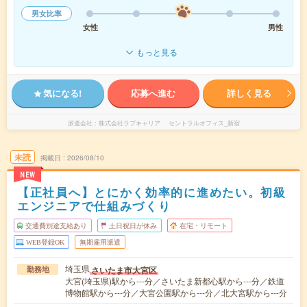
男女比率
女性
男性
もっと見る
気になる!
応募へ進む
詳しく見る
派遣会社
株式会社ラブキャリア セントラルオフィス_新宿
未読
掲載日
2026/08/10
NEW
【正社員へ】とにかく効率的に進めたい。初級
エンジニアで仕組みづくり
交通費別途支給あり
土日祝日が休み
在宅・リモート
WEB登録OK
無期雇用派遣
埼玉県
さいたま市大宮区
勤務地
大宮(埼玉県)駅から---分／さいたま新都心駅から---分／鉄道
博物館駅から---分／大宮公園駅から---分／北大宮駅から---分