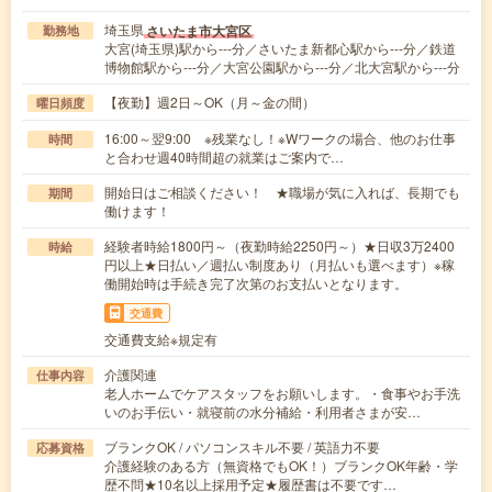
埼玉県
さいたま市大宮区
勤務地
大宮(埼玉県)駅から---分／さいたま新都心駅から---分／鉄道
博物館駅から---分／大宮公園駅から---分／北大宮駅から---分
【夜勤】週2日～OK（月～金の間）
曜日頻度
16:00～翌9:00 ※残業なし！※Wワークの場合、他のお仕事
時間
と合わせ週40時間超の就業はご案内で…
開始日はご相談ください！ ★職場が気に入れば、長期でも
期間
働けます！
経験者時給1800円～（夜勤時給2250円～）★日収3万2400
時給
円以上★日払い／週払い制度あり（月払いも選べます）※稼
働開始時は手続き完了次第のお支払いとなります。
交通費
交通費支給※規定有
介護関連
仕事内容
老人ホームでケアスタッフをお願いします。・食事やお手洗
いのお手伝い・就寝前の水分補給・利用者さまが安…
ブランクOK / パソコンスキル不要 / 英語力不要
応募資格
介護経験のある方（無資格でもOK！）ブランクOK年齢・学
歴不問★10名以上採用予定★履歴書は不要です…