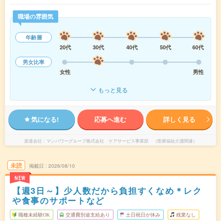
職場の雰囲気
年齢層
20代
30代
40代
50代
60代
男女比率
女性
男性
もっと見る
気になる!
応募へ進む
詳しく見る
派遣会社
マンパワーグループ株式会社 ケアサービス事業部 （医療福祉介護関連）
未読
掲載日
2026/08/10
NEW
【週3日～】少人数だから負担すくなめ＊レク
や食事のサポートなど
職種未経験OK
交通費別途支給あり
土日祝日が休み
残業なし