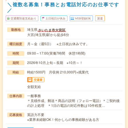
＼複数名募集！事務とお電話対応のお仕事です
／
交通費別途支給あり
土日祝日が休み
WEB登録OK
派遣
埼玉県
さいたま市大宮区
勤務地
大宮(埼玉県)駅から徒歩6分
月～金（週5日） ※土日祝お休みです。
曜日頻度
09:00～17:00(実働7時間 休憩1時間)
時間
2026年10月上旬～長期 ※10月～！
期間
時給1500円 月収例 210,000円+残業代
時給
交通費
全額支給
一般事務
仕事内容
＊見積作成、郵送＊商品の説明（フォロー電話）＊ご契約後
の計上処理 ＊1日の電話の対応件数は10件程度…
英語力不要
応募資格
※業界未経験OK！何かしらの事務経験がある方