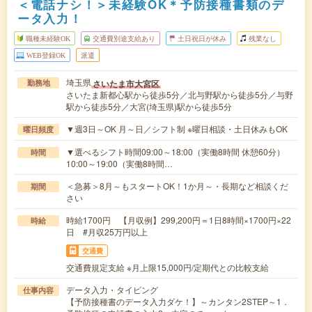
＜電話ナシ！＞未経験OK＊予防接種書類のデ
ータ入力！
職種未経験OK
交通費別途支給あり
土日祝日が休み
残業なし
WEB登録OK
派遣
埼玉県
さいたま市大宮区
勤務地
さいたま新都心駅から徒歩5分／北与野駅から徒歩5分／与野
駅から徒歩5分／大宮(埼玉県)駅から徒歩5分
▼週3日～OK 月～日／シフト制 ※曜日相談・土日休みもOK
曜日頻度
▼選べるシフト時間09:00～18:00（実働8時間 休憩60分）
時間
10:00～19:00（実働8時間…
＜急募＞8月～もスタートOK！1か月～・長期など相談くだ
期間
さい
時給1700円 【月収例】299,200円＝1日8時間×1700円×22
時給
日 #月収25万円以上
交通費
交通費規定支給 ※月上限15,000円/定期代との比較支給
データ入力・タイピング
仕事内容
【予防接種書のデータ入力ダケ！】～カンタン2STEP～1．