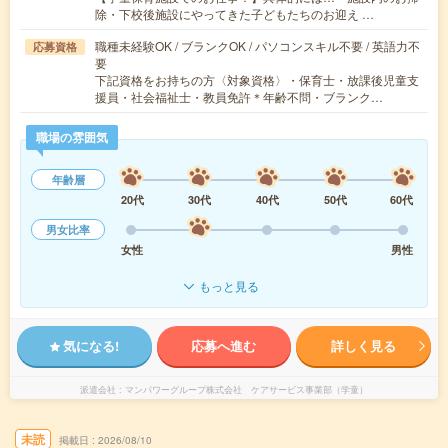
除・下校後施設にやってきた子どもたちのお迎え …
職種未経験OK / ブランクOK / パソコンスキル不要 / 英語力不
応募資格
要
下記資格をお持ちの方〈対象資格〉・保育士・放課後児童支
援員・社会福祉士・教員免許＊年齢不問・ブランク…
職場の雰囲気
年齢層
20代
30代
40代
50代
60代
男女比率
女性
男性
もっと見る
気になる!
応募へ進む
詳しく見る
派遣会社
マンパワーグループ株式会社 ケアサービス事業部（学童）
未読
掲載日
2026/08/10