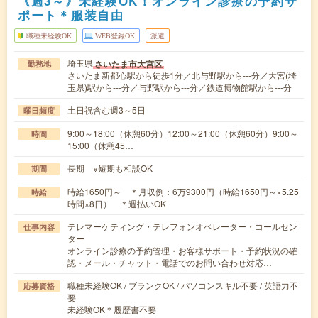
《週3～》未経験OK！オンライン診療の予約サ
ポート＊服装自由
職種未経験OK
WEB登録OK
派遣
埼玉県
さいたま市大宮区
勤務地
さいたま新都心駅から徒歩1分／北与野駅から---分／大宮(埼
玉県)駅から---分／与野駅から---分／鉄道博物館駅から---分
土日祝含む週3～5日
曜日頻度
9:00～18:00（休憩60分）12:00～21:00（休憩60分）9:00～
時間
15:00（休憩45…
長期 ※短期も相談OK
期間
時給1650円～ ＊月収例：6万9300円（時給1650円～×5.25
時給
時間×8日） ＊週払いOK
テレマーケティング・テレフォンオペレーター・コールセン
仕事内容
ター
オンライン診療の予約管理・お客様サポート・予約状況の確
認・メール・チャット・電話でのお問い合わせ対応…
職種未経験OK / ブランクOK / パソコンスキル不要 / 英語力不
応募資格
要
未経験OK＊履歴書不要