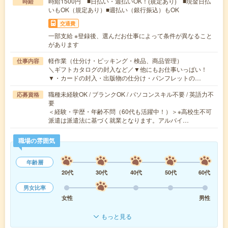
時給1500円 ■日払い・週払いOK！(規定あり) ■現金日払
時給
いもOK（規定あり）■週払い（銀行振込）もOK
交通費
一部支給 ※登録後、選んだお仕事によって条件が異なること
があります
軽作業（仕分け・ピッキング・検品、商品管理）
仕事内容
＼ギフトカタログの封入など／▼他にもお仕事いっぱい！
▼・カードの封入・出版物の仕分け・パンフレットの…
職種未経験OK / ブランクOK / パソコンスキル不要 / 英語力不
応募資格
要
＜経験・学歴・年齢不問（60代も活躍中！）＞※高校生不可
派遣は派遣法に基づく就業となります。アルバイ…
職場の雰囲気
年齢層
20代
30代
40代
50代
60代
男女比率
女性
男性
もっと見る