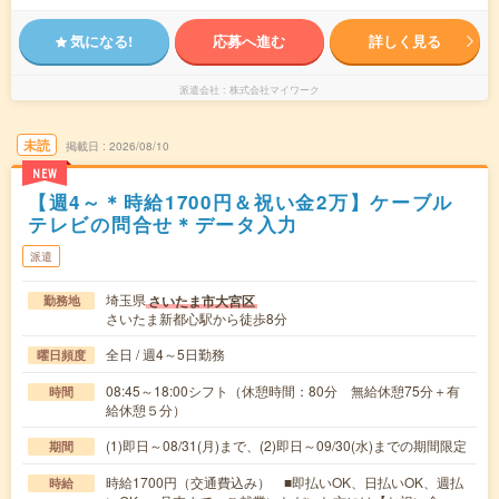
気になる!
応募へ進む
詳しく見る
派遣会社
株式会社マイワーク
未読
掲載日
2026/08/10
NEW
【週4～＊時給1700円＆祝い金2万】ケーブル
テレビの問合せ＊データ入力
派遣
埼玉県
さいたま市大宮区
勤務地
さいたま新都心駅から徒歩8分
全日 / 週4～5日勤務
曜日頻度
08:45～18:00シフト（休憩時間：80分 無給休憩75分＋有
時間
給休憩５分）
(1)即日～08/31(月)まで、(2)即日～09/30(水)までの期間限定
期間
時給1700円（交通費込み） ■即払いOK、日払いOK、週払
時給