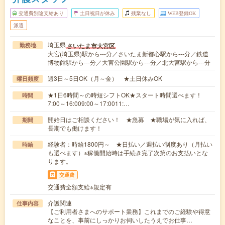
交通費別途支給あり
土日祝日が休み
残業なし
WEB登録OK
派遣
埼玉県
さいたま市大宮区
勤務地
大宮(埼玉県)駅から---分／さいたま新都心駅から---分／鉄道
博物館駅から---分／大宮公園駅から---分／北大宮駅から---分
週3日～5日OK（月～金） ★土日休みOK
曜日頻度
★1日6時間～の時短シフトOK★スタート時間選べます！
時間
7:00～16:009:00～17:0011:…
開始日はご相談ください！ ★急募 ★職場が気に入れば、
期間
長期でも働けます！
経験者：時給1800円～ ★日払い／週払い制度あり（月払い
時給
も選べます）※稼働開始時は手続き完了次第のお支払いとな
ります。
交通費
交通費全額支給※規定有
介護関連
仕事内容
【ご利用者さまへのサポート業務】これまでのご経験や得意
なことを、事前にしっかりお伺いしたうえでお仕事…