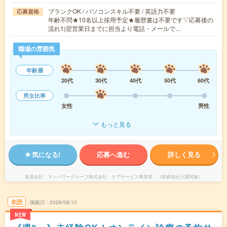
ブランクOK / パソコンスキル不要 / 英語力不要
応募資格
年齢不問★10名以上採用予定★履歴書は不要です▽応募後の
流れ1)翌営業日までに担当より電話・メールで…
職場の雰囲気
年齢層
20代
30代
40代
50代
60代
男女比率
女性
男性
もっと見る
気になる!
応募へ進む
詳しく見る
派遣会社
マンパワーグループ株式会社 ケアサービス事業部 （医療福祉介護関連）
未読
掲載日
2026/08/10
NEW