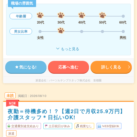
職場の雰囲気
年齢層
20代
30代
40代
50代
60代
男女比率
女性
男性
もっと見る
気になる!
応募へ進む
詳しく見る
派遣会社
パーソルテンプスタッフ株式会社 首都圏
未読
掲載日
2026/08/10
NEW
夜勤＝待機多め！？【週2日で月収25.9万円】
介護スタッフ＊日払いOK!
交通費別途支給あり
土日祝日が休み
残業なし
WEB登録OK
派遣