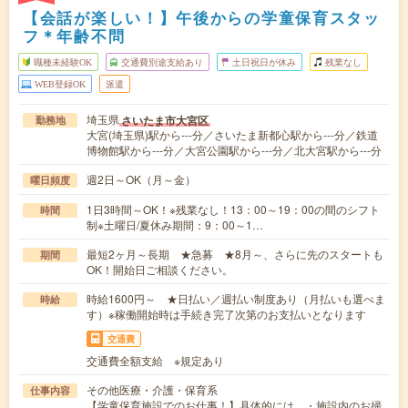
【会話が楽しい！】午後からの学童保育スタッ
フ＊年齢不問
職種未経験OK
交通費別途支給あり
土日祝日が休み
残業なし
WEB登録OK
派遣
埼玉県
さいたま市大宮区
勤務地
大宮(埼玉県)駅から---分／さいたま新都心駅から---分／鉄道
博物館駅から---分／大宮公園駅から---分／北大宮駅から---分
週2日～OK（月～金）
曜日頻度
1日3時間～OK！※残業なし！13：00～19：00の間のシフト
時間
制※土曜日/夏休み期間：9：00～1…
最短2ヶ月～長期 ★急募 ★8月～、さらに先のスタートも
期間
OK！開始日ご相談ください。
時給1600円～ ★日払い／週払い制度あり（月払いも選べま
時給
す）※稼働開始時は手続き完了次第のお支払いとなります
交通費
交通費全額支給 ※規定あり
その他医療・介護・保育系
仕事内容
【学童保育施設でのお仕事！】具体的には…・施設内のお掃