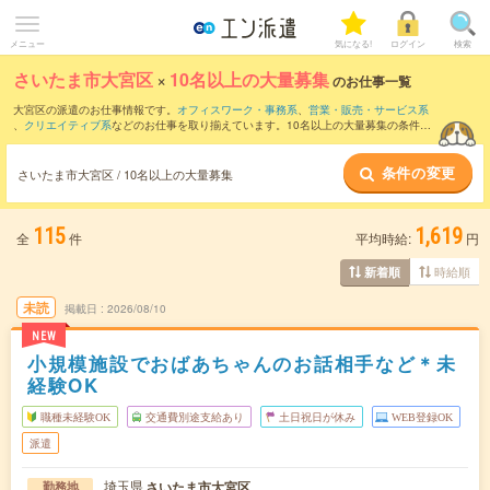
メニュー
気になる!
ログイン
検索
さいたま市大宮区
×
10名以上の大量募集
のお仕事一覧
大宮区の派遣のお仕事情報です。
オフィスワーク・事務系
、
営業・販売・サービス系
、
クリエイティブ系
などのお仕事を取り揃えています。10名以上の大量募集の条件の
他に、
交通費別途支給あり
、
職種未経験OK
、
友だちと一緒の応募OK
などのこだわり
条件も取り揃えています。
条件の変更
さいたま市大宮区 / 10名以上の大量募集
115
1,619
全
件
平均時給:
円
時給順
新着順
未読
掲載日
2026/08/10
NEW
小規模施設でおばあちゃんのお話相手など＊未
経験OK
職種未経験OK
交通費別途支給あり
土日祝日が休み
WEB登録OK
派遣
埼玉県
さいたま市大宮区
勤務地