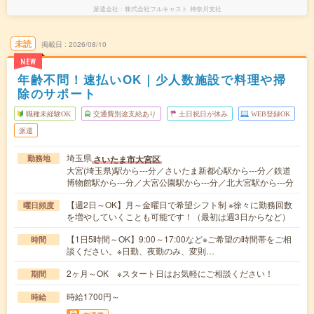
派遣会社
株式会社フルキャスト 神奈川支社
未読
掲載日
2026/08/10
NEW
年齢不問！速払いOK｜少人数施設で料理や掃
除のサポート
職種未経験OK
交通費別途支給あり
土日祝日が休み
WEB登録OK
派遣
埼玉県
さいたま市大宮区
勤務地
大宮(埼玉県)駅から---分／さいたま新都心駅から---分／鉄道
博物館駅から---分／大宮公園駅から---分／北大宮駅から---分
【週2日～OK】月～金曜日で希望シフト制 ※徐々に勤務回数
曜日頻度
を増やしていくことも可能です！（最初は週3日からなど）
【1日5時間～OK】9:00～17:00など※ご希望の時間帯をご相
時間
談ください。※日勤、夜勤のみ、変則…
2ヶ月～OK ※スタート日はお気軽にご相談ください！
期間
時給1700円～
時給