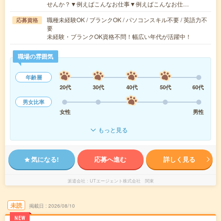
せんか？▼例えばこんなお仕事▼例えばこんなお仕…
職種未経験OK / ブランクOK / パソコンスキル不要 / 英語力不
応募資格
要
未経験・ブランクOK資格不問！幅広い年代が活躍中！
職場の雰囲気
年齢層
20代
30代
40代
50代
60代
男女比率
女性
男性
もっと見る
気になる!
応募へ進む
詳しく見る
派遣会社
UTエージェント株式会社 関東
未読
掲載日
2026/08/10
NEW