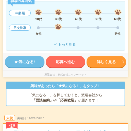
職場の雰囲気
年齢層
20代
30代
40代
50代
60代
男女比率
女性
男性
もっと見る
気になる!
応募へ進む
詳しく見る
派遣会社
株式会社ニッソーネット
興味があったら「★気になる！」をタップ！
「気になる！」を押しておくと、派遣会社から
「面談確約」
や
「応募歓迎」
が届きます！
未読
掲載日
2026/08/10
NEW