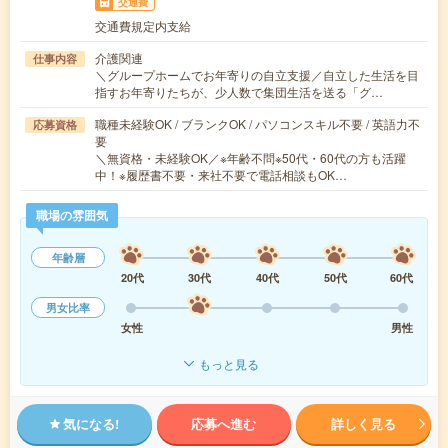
交通費
交通費規定内支給
介護関連
仕事内容
＼グループホームでお年寄りの自立支援／自立した生活を目
指すお年寄りたちが、少人数で集団生活を送る「グ…
職種未経験OK / ブランクOK / パソコンスキル不要 / 英語力不
応募資格
要
＼無資格・未経験OK／※年齢不問※50代・60代の方も活躍
中！※履歴書不要・来社不要で電話相談もOK…
職場の雰囲気
年齢層
20代
30代
40代
50代
60代
男女比率
女性
男性
もっと見る
気になる!
応募へ進む
詳しく見る