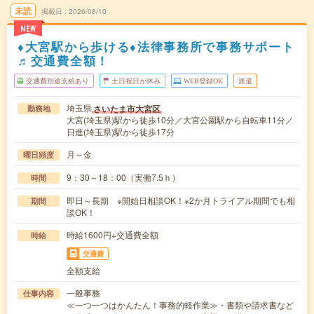
未読
掲載日
2026/08/10
NEW
♦大宮駅から歩ける♦法律事務所で事務サポート
♬交通費全額！
交通費別途支給あり
土日祝日が休み
WEB登録OK
派遣
埼玉県
さいたま市大宮区
勤務地
大宮(埼玉県)駅から徒歩10分／大宮公園駅から自転車11分／
日進(埼玉県)駅から徒歩17分
月～金
曜日頻度
9：30～18：00（実働7.5ｈ）
時間
即日～長期 ※開始日相談OK！※2か月トライアル期間でも相
期間
談OK！
時給1600円+交通費全額
時給
交通費
全額支給
一般事務
仕事内容
≪一つ一つはかんたん！事務的軽作業≫・書類や請求書など