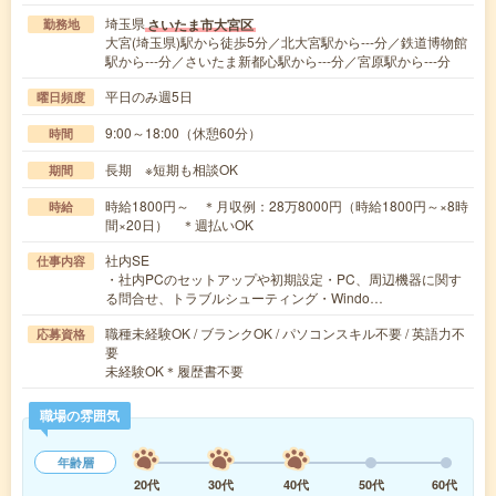
埼玉県
さいたま市大宮区
勤務地
大宮(埼玉県)駅から徒歩5分／北大宮駅から---分／鉄道博物館
駅から---分／さいたま新都心駅から---分／宮原駅から---分
平日のみ週5日
曜日頻度
9:00～18:00（休憩60分）
時間
長期 ※短期も相談OK
期間
時給1800円～ ＊月収例：28万8000円（時給1800円～×8時
時給
間×20日） ＊週払いOK
社内SE
仕事内容
・社内PCのセットアップや初期設定・PC、周辺機器に関す
る問合せ、トラブルシューティング・Windo…
職種未経験OK / ブランクOK / パソコンスキル不要 / 英語力不
応募資格
要
未経験OK＊履歴書不要
職場の雰囲気
年齢層
20代
30代
40代
50代
60代