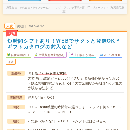
派遣会社
株式会社スタッフサービス エンジニアリング事業本部 ITソリューション（無期雇用派
遣）
未読
掲載日
2026/08/10
NEW
短時間シフトあり！WEBでサクッと登録OK＊
ギフトカタログの封入など
職種未経験OK
交通費別途支給あり
土日祝日が休み
WEB登録OK
派遣
埼玉県
さいたま市大宮区
勤務地
大宮(埼玉県)駅から徒歩5分／さいたま新都心駅から徒歩5分
／鉄道博物館駅から徒歩5分／大宮公園駅から徒歩5分／北大
宮駅から徒歩5分
好きな1日～OK！
曜日頻度
9:00～18:00希望の時間帯を選べます！＜シフト例＞・8：30
時間
～12：00・10：00～19：0…
＜急募＞好きな1日～OK！ ※シフトは自己申告制！
期間