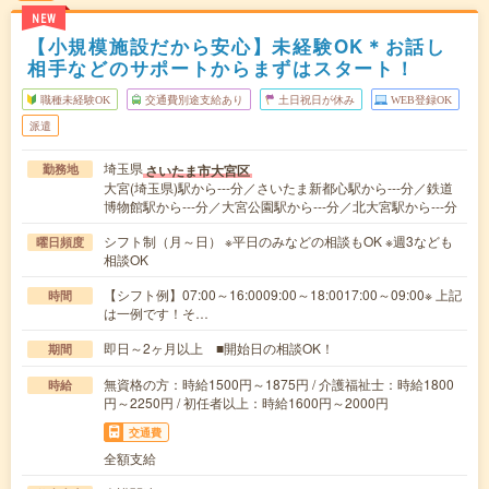
NEW
【小規模施設だから安心】未経験OK＊お話し
相手などのサポートからまずはスタート！
職種未経験OK
交通費別途支給あり
土日祝日が休み
WEB登録OK
派遣
埼玉県
さいたま市大宮区
勤務地
大宮(埼玉県)駅から---分／さいたま新都心駅から---分／鉄道
博物館駅から---分／大宮公園駅から---分／北大宮駅から---分
シフト制（月～日） ※平日のみなどの相談もOK ※週3なども
曜日頻度
相談OK
【シフト例】07:00～16:0009:00～18:0017:00～09:00※ 上記
時間
は一例です！そ…
即日～2ヶ月以上 ■開始日の相談OK！
期間
無資格の方：時給1500円～1875円 / 介護福祉士：時給1800
時給
円～2250円 / 初任者以上：時給1600円～2000円
交通費
全額支給