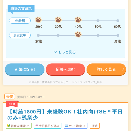
職場の雰囲気
年齢層
20代
30代
40代
50代
60代
男女比率
女性
男性
もっと見る
気になる!
応募へ進む
詳しく見る
派遣会社
株式会社ラブキャリア セントラルオフィス_新宿
未読
掲載日
2026/08/10
NEW
【時給1800円】未経験OK！社内向けSE＊平日
のみ×残業少
職種未経験OK
土日祝日が休み
WEB登録OK
派遣