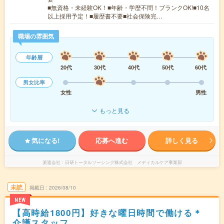
■無資格・未経験OK！■年齢・学歴不問！ブランクOK!■10名
以上採用予定！■履歴書不要■社会保険完…
職場の雰囲気
年齢層
20代
30代
40代
50代
60代
男女比率
女性
男性
もっと見る
気になる!
応募へ進む
詳しく見る
派遣会社
日研トータルソーシング株式会社 メディカルケア事業部
未読
掲載日
2026/08/10
NEW
【高時給1800円】好きな曜日時間で働ける＊
介護スタッフ