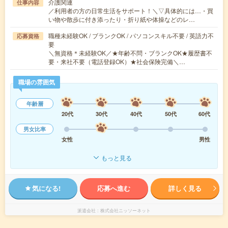
介護関連
仕事内容
／利用者の方の日常生活をサポート！＼▽具体的には…・買
い物や散歩に付き添ったり・折り紙や体操などのレ…
職種未経験OK / ブランクOK / パソコンスキル不要 / 英語力不
応募資格
要
＼無資格＊未経験OK／★年齢不問・ブランクOK★履歴書不
要・来社不要（電話登録OK）★社会保険完備＼…
職場の雰囲気
年齢層
20代
30代
40代
50代
60代
男女比率
女性
男性
もっと見る
気になる!
応募へ進む
詳しく見る
派遣会社
株式会社ニッソーネット