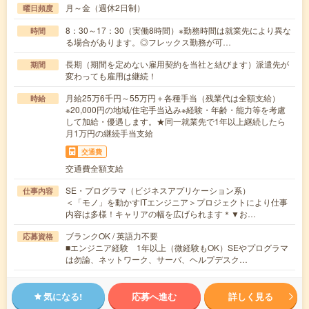
月～金（週休2日制）
曜日頻度
8：30～17：30（実働8時間）※勤務時間は就業先により異な
時間
る場合があります。◎フレックス勤務が可…
長期（期間を定めない雇用契約を当社と結びます）派遣先が
期間
変わっても雇用は継続！
月給25万6千円～55万円＋各種手当（残業代は全額支給）
時給
※20,000円の地域/住宅手当込み※経験・年齢・能力等を考慮
して加給・優遇します。★同一就業先で1年以上継続したら
月1万円の継続手当支給
交通費
交通費全額支給
SE・プログラマ（ビジネスアプリケーション系）
仕事内容
＜「モノ」を動かすITエンジニア＞プロジェクトにより仕事
内容は多様！キャリアの幅を広げられます＊▼お…
ブランクOK / 英語力不要
応募資格
■エンジニア経験 1年以上（微経験もOK）SEやプログラマ
は勿論、ネットワーク、サーバ、ヘルプデスク…
気になる!
応募へ進む
詳しく見る