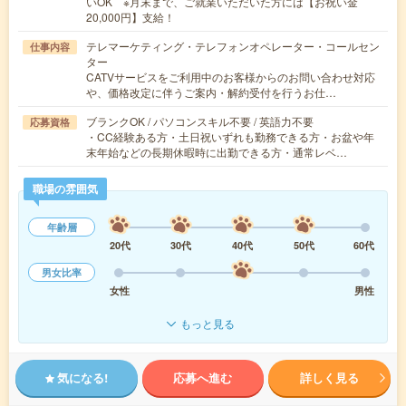
いOK ※月末まで、ご就業いただいた方には【お祝い金
20,000円】支給！
テレマーケティング・テレフォンオペレーター・コールセン
仕事内容
ター
CATVサービスをご利用中のお客様からのお問い合わせ対応
や、価格改定に伴うご案内・解約受付を行うお仕…
ブランクOK / パソコンスキル不要 / 英語力不要
応募資格
・CC経験ある方・土日祝いずれも勤務できる方・お盆や年
末年始などの長期休暇時に出勤できる方・通常レベ…
職場の雰囲気
年齢層
20代
30代
40代
50代
60代
男女比率
女性
男性
もっと見る
気になる!
応募へ進む
詳しく見る