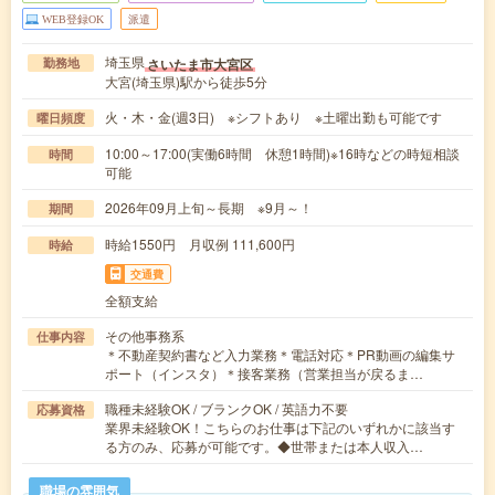
WEB登録OK
派遣
埼玉県
さいたま市大宮区
勤務地
大宮(埼玉県)駅から徒歩5分
火・木・金(週3日) ※シフトあり ※土曜出勤も可能です
曜日頻度
10:00～17:00(実働6時間 休憩1時間)※16時などの時短相談
時間
可能
2026年09月上旬～長期 ※9月～！
期間
時給1550円 月収例 111,600円
時給
交通費
全額支給
その他事務系
仕事内容
＊不動産契約書など入力業務＊電話対応＊PR動画の編集サ
ポート（インスタ）＊接客業務（営業担当が戻るま…
職種未経験OK / ブランクOK / 英語力不要
応募資格
業界未経験OK！こちらのお仕事は下記のいずれかに該当す
る方のみ、応募が可能です。◆世帯または本人収入…
職場の雰囲気