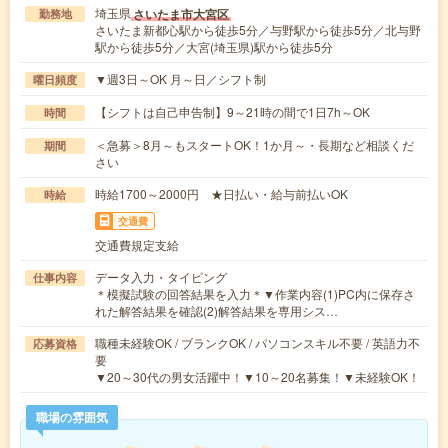
埼玉県
さいたま市大宮区
勤務地
さいたま新都心駅から徒歩5分／与野駅から徒歩5分／北与野
駅から徒歩5分／大宮(埼玉県)駅から徒歩5分
▼週3日～OK 月～日／シフト制
曜日頻度
【シフトは自己申告制】9～21時の間で1日7h～OK
時間
＜急募＞8月～もスタートOK！1か月～・長期など相談くだ
期間
さい
時給1700～2000円 ★日払い・給与前払いOK
時給
交通費
交通費規定支給
データ入力・タイピング
仕事内容
＊模擬試験の回答結果を入力＊▼作業内容(1)PC内に保存さ
れた解答結果を確認(2)解答結果を専用シス…
職種未経験OK / ブランクOK / パソコンスキル不要 / 英語力不
応募資格
要
▼20～30代の男女活躍中！▼10～20名募集！▼未経験OK！
職場の雰囲気