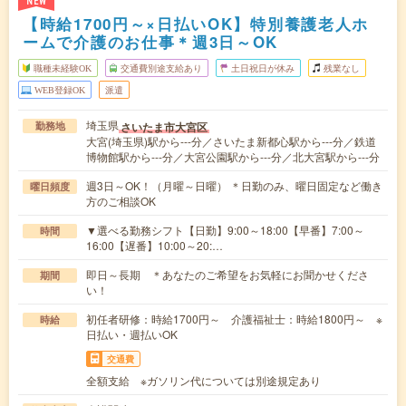
NEW
【時給1700円～×日払いOK】特別養護老人ホ
ームで介護のお仕事＊週3日～OK
職種未経験OK
交通費別途支給あり
土日祝日が休み
残業なし
WEB登録OK
派遣
埼玉県
さいたま市大宮区
勤務地
大宮(埼玉県)駅から---分／さいたま新都心駅から---分／鉄道
博物館駅から---分／大宮公園駅から---分／北大宮駅から---分
週3日～OK！（月曜～日曜） ＊日勤のみ、曜日固定など働き
曜日頻度
方のご相談OK
▼選べる勤務シフト【日勤】9:00～18:00【早番】7:00～
時間
16:00【遅番】10:00～20:…
即日～長期 ＊あなたのご希望をお気軽にお聞かせくださ
期間
い！
初任者研修：時給1700円～ 介護福祉士：時給1800円～ ※
時給
日払い・週払いOK
交通費
全額支給 ※ガソリン代については別途規定あり