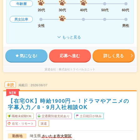
年齢層
20代
30代
40代
50代
60代
男女比率
女性
男性
もっと見る
気になる!
応募へ進む
詳しく見る
派遣会社
株式会社トライバルユニット
未読
掲載日
2026/08/07
NEW
【在宅OK】時給1900円～！ドラマやアニメの
字幕入力／8・9月入社相談OK
職種未経験OK
交通費別途支給あり
土日祝日が休み
在宅・リモート
派遣
埼玉県
さいたま市大宮区
勤務地