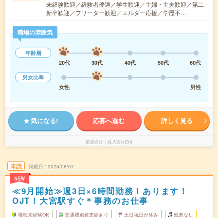
未経験歓迎／経験者優遇／学生歓迎／主婦・主夫歓迎／第二
新卒歓迎／フリーター歓迎／エルダー応援／学歴不…
職場の雰囲気
年齢層
20代
30代
40代
50代
60代
男女比率
女性
男性
気になる!
応募へ進む
詳しく見る
派遣会社
株式会社iDA
未読
掲載日
2026/08/07
NEW
≪9月開始≫週3日×6時間勤務！あります！
OJT！大宮駅すぐ＊事務のお仕事
職種未経験OK
交通費別途支給あり
土日祝日が休み
残業なし