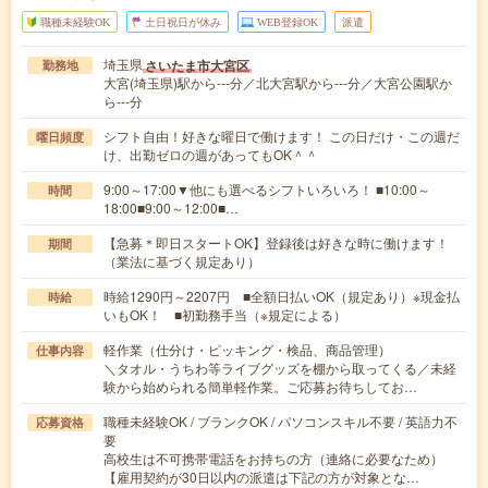
職種未経験OK
土日祝日が休み
WEB登録OK
派遣
埼玉県
さいたま市大宮区
勤務地
大宮(埼玉県)駅から---分／北大宮駅から---分／大宮公園駅か
ら---分
シフト自由！好きな曜日で働けます！ この日だけ・この週だ
曜日頻度
け、出勤ゼロの週があってもOK＾＾
9:00～17:00▼他にも選べるシフトいろいろ！ ■10:00～
時間
18:00■9:00～12:00■…
【急募＊即日スタートOK】登録後は好きな時に働けます！
期間
（業法に基づく規定あり）
時給1290円～2207円 ■全額日払いOK（規定あり）※現金払
時給
いもOK！ ■初勤務手当（※規定による）
軽作業（仕分け・ピッキング・検品、商品管理）
仕事内容
＼タオル・うちわ等ライブグッズを棚から取ってくる／未経
験から始められる簡単軽作業。ご応募お待ちしてお…
職種未経験OK / ブランクOK / パソコンスキル不要 / 英語力不
応募資格
要
高校生は不可携帯電話をお持ちの方（連絡に必要なため）
【雇用契約が30日以内の派遣は下記の方が対象とな…