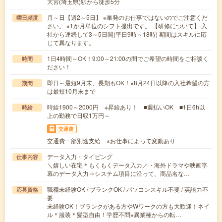
大宮(埼玉県)駅から徒歩5分
月～日【週2～5日】 ※単発のお仕事ではないのでご注意くだ
曜日頻度
さい。 ※1か月単位のシフト提出です。 【研修について】 入
社から連続して3～5日間(平日9時～18時) 期間はスキルに応
じて異なります。
1日4時間～OK！9:00～21:00の間でご希望の時間をご相談く
時間
ださい！
即日～最短9月末、長期もOK！※8月24日以降の入社希望の方
期間
は最短10月末まで
時給1900～2000円 ※昇給あり！ ■週払いOK ■1日6h以
時給
上の勤務で日収1万円～
交通費
交通費一部別途支給 ※お仕事によって変動あり
データ入力・タイピング
仕事内容
＼嬉しい在宅＊もくもくデータ入力／・海外ドラマや映画字
幕のデータ入力⇒システム項目に沿って、商品名な…
職種未経験OK / ブランクOK / パソコンスキル不要 / 英語力不
応募資格
要
未経験OK！ブランクがある方やWワークの方も大歓迎！ネイ
ル＊服装＊髪型自由！学歴不問※異業種からの転…