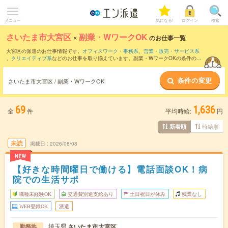
メニュー
気になる!
ログイン
検索
さいたま市大宮区
×
副業・WワークOK
のお仕事一覧
大宮区の派遣のお仕事情報です。
オフィスワーク・事務系
、
営業・販売・サービス系
、
クリエイティブ系
などのお仕事を取り揃えています。副業・WワークOKの条件の他
に、
交通費別途支給あり
、
職種未経験OK
、
友だちと一緒の応募OK
などのこだわり条
件も取り揃えています。
条件の変更
さいたま市大宮区 / 副業・WワークOK
69
1,636
全
件
平均時給:
円
時給順
新着順
未読
掲載日
2026/08/08
NEW
【好きな時間曜日で働ける】電話面談OK！病
院での生活サポ
職種未経験OK
交通費別途支給あり
土日祝日が休み
残業なし
WEB登録OK
派遣
埼玉県
さいたま市大宮区
勤務地