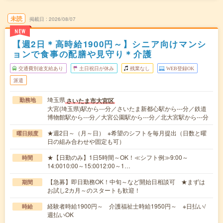
未読
掲載日
2026/08/07
NEW
【週2日＊高時給1900円～】シニア向けマンシ
ョンで食事の配膳や見守り＊介護
交通費別途支給あり
土日祝日が休み
残業なし
WEB登録OK
派遣
埼玉県
さいたま市大宮区
勤務地
大宮(埼玉県)駅から---分／さいたま新都心駅から---分／鉄道
博物館駅から---分／大宮公園駅から---分／北大宮駅から---分
★週2日～（月～日） ※希望のシフトを毎月提出（日数と曜
曜日頻度
日の組み合わせや固定も可）
★【日勤のみ】1日5時間～OK！≪シフト例≫9:00～
時間
14:0010:00～15:0012:00～1…
【急募】即日勤務OK！中旬～など開始日相談可 ★まずは
期間
お試し2カ月～のスタートも歓迎！
経験者時給1900円～ 介護福祉士時給1950円～ ※日払い/
時給
週払いOK