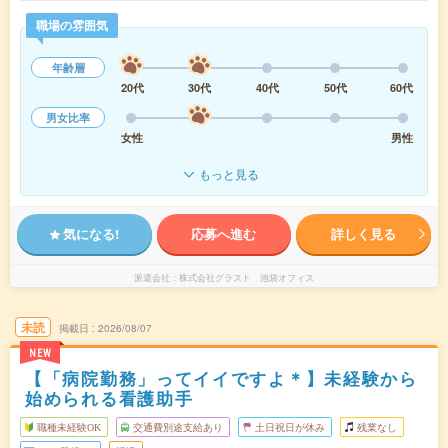
職場の雰囲気
年齢層
20代
30代
40代
50代
60代
男女比率
女性
男性
もっと見る
気になる!
応募へ進む
詳しく見る
派遣会社
株式会社グラスト 池袋オフィス
未読
掲載日
2026/08/07
NEW
【「病院勤務」ってイイですよ＊】未経験から
始められる看護助手
職種未経験OK
交通費別途支給あり
土日祝日が休み
残業なし