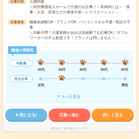
介護関連
仕事内容
＼特別養護老人ホームで介護のお仕事／～具体的には～・食
事・入浴・排泄などの身体介助・レクリエーション…
職種未経験OK / ブランクOK / パソコンスキル不要 / 英語力不
応募資格
要
＼年齢不問！介護資格があれば未経験でも応募OK／ダブル
ワーカーの方も歓迎です！ブランクは問いません！…
職場の雰囲気
年齢層
20代
30代
40代
50代
60代
男女比率
女性
男性
もっと見る
気になる!
応募へ進む
詳しく見る
派遣会社
株式会社ゼフィロス