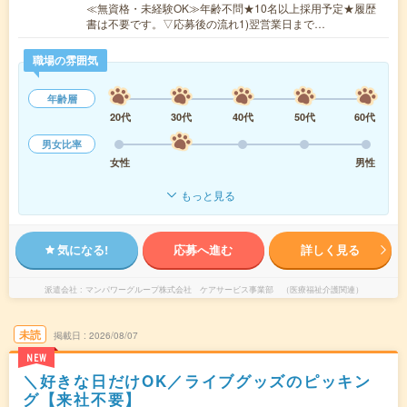
≪無資格・未経験OK≫年齢不問★10名以上採用予定★履歴
書は不要です。▽応募後の流れ1)翌営業日まで…
職場の雰囲気
年齢層
20代
30代
40代
50代
60代
男女比率
女性
男性
もっと見る
気になる!
応募へ進む
詳しく見る
派遣会社
マンパワーグループ株式会社 ケアサービス事業部 （医療福祉介護関連）
未読
掲載日
2026/08/07
NEW
＼好きな日だけOK／ライブグッズのピッキン
グ【来社不要】