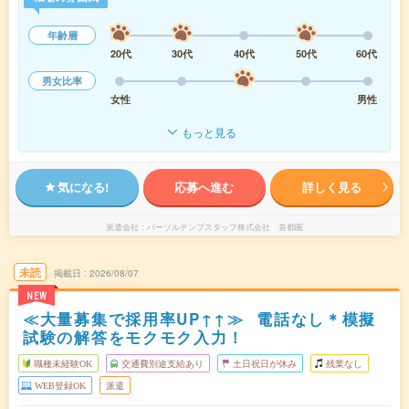
年齢層
20代
30代
40代
50代
60代
男女比率
女性
男性
もっと見る
気になる!
応募へ進む
詳しく見る
派遣会社
パーソルテンプスタッフ株式会社 首都圏
未読
掲載日
2026/08/07
NEW
≪大量募集で採用率UP↑↑≫ 電話なし＊模擬
試験の解答をモクモク入力！
職種未経験OK
交通費別途支給あり
土日祝日が休み
残業なし
WEB登録OK
派遣