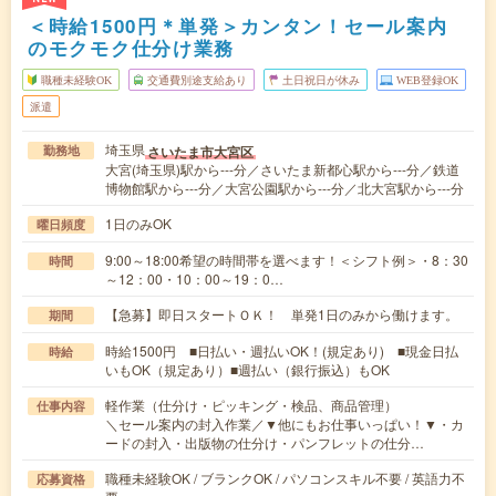
＜時給1500円＊単発＞カンタン！セール案内
のモクモク仕分け業務
職種未経験OK
交通費別途支給あり
土日祝日が休み
WEB登録OK
派遣
埼玉県
さいたま市大宮区
勤務地
大宮(埼玉県)駅から---分／さいたま新都心駅から---分／鉄道
博物館駅から---分／大宮公園駅から---分／北大宮駅から---分
1日のみOK
曜日頻度
9:00～18:00希望の時間帯を選べます！＜シフト例＞・8：30
時間
～12：00・10：00～19：0…
【急募】即日スタートＯＫ！ 単発1日のみから働けます。
期間
時給1500円 ■日払い・週払いOK！(規定あり) ■現金日払
時給
いもOK（規定あり）■週払い（銀行振込）もOK
軽作業（仕分け・ピッキング・検品、商品管理）
仕事内容
＼セール案内の封入作業／▼他にもお仕事いっぱい！▼・カ
ードの封入・出版物の仕分け・パンフレットの仕分…
職種未経験OK / ブランクOK / パソコンスキル不要 / 英語力不
応募資格