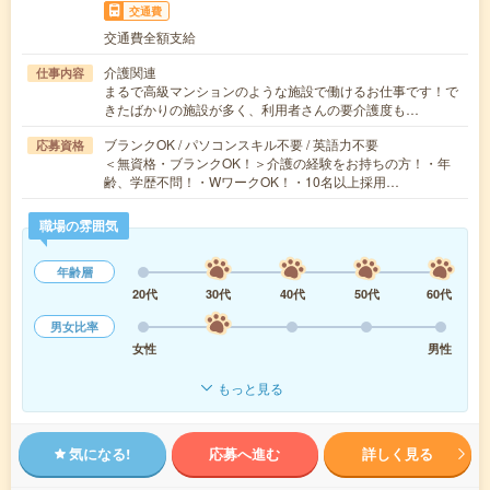
交通費
交通費全額支給
介護関連
仕事内容
まるで高級マンションのような施設で働けるお仕事です！で
きたばかりの施設が多く、利用者さんの要介護度も…
ブランクOK / パソコンスキル不要 / 英語力不要
応募資格
＜無資格・ブランクOK！＞介護の経験をお持ちの方！・年
齢、学歴不問！・WワークOK！・10名以上採用…
職場の雰囲気
年齢層
20代
30代
40代
50代
60代
男女比率
女性
男性
もっと見る
気になる!
応募へ進む
詳しく見る