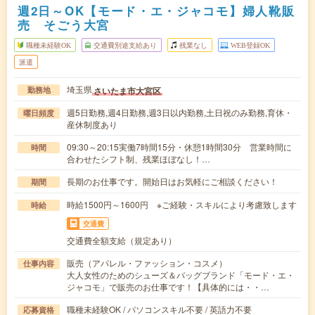
週2日～OK【モード・エ・ジャコモ】婦人靴販
売 そごう大宮
職種未経験OK
交通費別途支給あり
残業なし
WEB登録OK
派遣
埼玉県
さいたま市大宮区
勤務地
週5日勤務,週4日勤務,週3日以内勤務,土日祝のみ勤務,育休・
曜日頻度
産休制度あり
09:30～20:15実働7時間15分・休憩1時間30分 営業時間に
時間
合わせたシフト制、残業ほぼなし！…
長期のお仕事です。開始日はお気軽にご相談ください！
期間
時給1500円～1600円 ※ご経験・スキルにより考慮致します
時給
交通費
交通費全額支給（規定あり）
販売（アパレル・ファッション・コスメ）
仕事内容
大人女性のためのシューズ＆バッグブランド「モード・エ・
ジャコモ」で販売のお仕事です！【具体的には・・…
職種未経験OK / パソコンスキル不要 / 英語力不要
応募資格