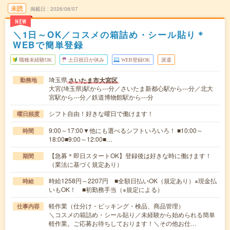
未読
掲載日
2026/08/07
NEW
＼1日～OK／コスメの箱詰め・シール貼り＊
WEBで簡単登録
職種未経験OK
土日祝日が休み
WEB登録OK
派遣
埼玉県
さいたま市大宮区
勤務地
大宮(埼玉県)駅から---分／さいたま新都心駅から---分／北大
宮駅から---分／鉄道博物館駅から---分
シフト自由！好きな曜日で働けます！
曜日頻度
9:00～17:00▼他にも選べるシフトいろいろ！ ■10:00～
時間
18:00■9:00～12:00■…
【急募＊即日スタートOK】登録後は好きな時に働けます！
期間
（業法に基づく規定あり）
時給1258円～2207円 ■全額日払いOK（規定あり）※現金払
時給
いもOK！ ■初勤務手当（※規定による）
軽作業（仕分け・ピッキング・検品、商品管理）
仕事内容
＼コスメの箱詰め・シール貼り／未経験から始められる簡単
軽作業。ご応募お待ちしております！＼その他お仕…