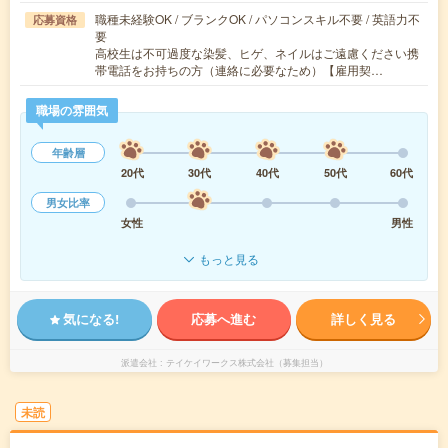
職種未経験OK / ブランクOK / パソコンスキル不要 / 英語力不
応募資格
要
高校生は不可過度な染髪、ヒゲ、ネイルはご遠慮ください携
帯電話をお持ちの方（連絡に必要なため）【雇用契…
職場の雰囲気
年齢層
20代
30代
40代
50代
60代
男女比率
女性
男性
もっと見る
気になる!
応募へ進む
詳しく見る
派遣会社
テイケイワークス株式会社（募集担当）
未読