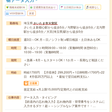
職種未経験OK
交通費別途支給あり
土日祝日が休み
残業なし
WEB登録OK
派遣
埼玉県
さいたま市大宮区
勤務地
さいたま新都心駅から徒歩5分／与野駅から徒歩5分／北与野
駅から徒歩5分／大宮(埼玉県)駅から徒歩5分
週3日～OK 月～日／シフト制 ※曜日相談・土日休みもOK
曜日頻度
選べるシフト時間09:00～18:00（実働8時間 休憩60分）
時間
10:00～19:00（実働8時間 …
＜急募＞8月～もスタートOK！1か月～・長期など相談くだ
期間
さい
時給1700円 【月収例】299,200円＝1日8時間×1700円×22
時給
日 #月収25万円以上 ＊最短で翌日給料支払い
交通費
規定支給 ※月上限15,000円/定期代との比較支給
データ入力・タイピング
仕事内容
【鉄道内の忘れ物入力】忘れ物内容・管理番号をシステムに
入力するダケ！超～～シンプルなレア案件です！・…