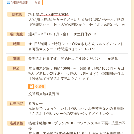
WEB登録OK
派遣
埼玉県
さいたま市大宮区
勤務地
大宮(埼玉県)駅から---分／さいたま新都心駅から---分／鉄道
博物館駅から---分／大宮公園駅から---分／北大宮駅から---分
週3日～5日OK（月～金） ★土日休みOK
曜日頻度
★1日6時間～の時短シフトOK★もちろんフルタイムシフト
時間
も可能★スタート時間選べます7:00～16:…
長期のお仕事です。開始日はご相談ください！ ★急募
期間
無資格未経験：時給1600円～ 経験者：時給1800円～★日
時給
払い／週払い制度あり（月払いも選べます）※稼働開始時は
手続き完了次第のお支払いとなります。
交通費
交通費支給※規定有
看護助手
仕事内容
≪病院でちょっとしたお手伝い≫○カルテ整理などの看護師
さんのお手伝い○シーツの交換やベッドメイキング…
職種未経験OK / ブランクOK / パソコンスキル不要 / 英語力不
応募資格
要
無資格・未経験OK年齢不問★10名以上採用予定★履歴書は