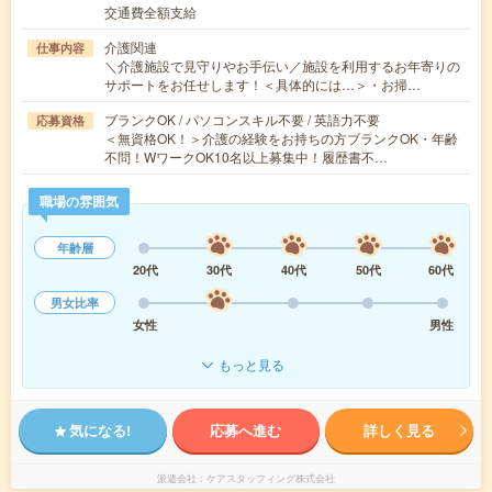
交通費全額支給
介護関連
仕事内容
＼介護施設で見守りやお手伝い／施設を利用するお年寄りの
サポートをお任せします！＜具体的には…＞・お掃…
ブランクOK / パソコンスキル不要 / 英語力不要
応募資格
＜無資格OK！＞介護の経験をお持ちの方ブランクOK・年齢
不問！WワークOK10名以上募集中！履歴書不…
職場の雰囲気
年齢層
20代
30代
40代
50代
60代
男女比率
女性
男性
もっと見る
気になる!
応募へ進む
詳しく見る
派遣会社
ケアスタッフィング株式会社