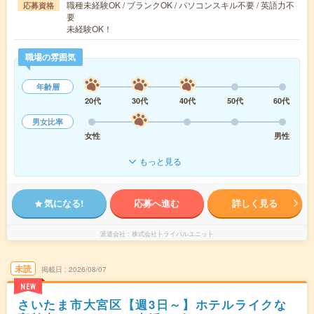
職種未経験OK / ブランクOK / パソコンスキル不要 / 英語力不
応募資格
要
未経験OK！
職場の雰囲気
年齢層
20代
30代
40代
50代
60代
男女比率
女性
男性
もっと見る
気になる!
応募へ進む
詳しく見る
派遣会社
株式会社トライバルユニット
未読
掲載日
2026/08/07
NEW
さいたま市大宮区【週3日～】ホテルライクな