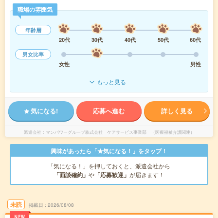
職場の雰囲気
年齢層
20代
30代
40代
50代
60代
男女比率
女性
男性
もっと見る
気になる!
応募へ進む
詳しく見る
派遣会社
マンパワーグループ株式会社 ケアサービス事業部 （医療福祉介護関連）
興味があったら「★気になる！」をタップ！
「気になる！」を押しておくと、派遣会社から
「面談確約」
や
「応募歓迎」
が届きます！
未読
掲載日
2026/08/08
NEW