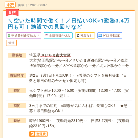
未読
掲載日
2026/08/07
NEW
＼空いた時間で働く！／日払いOK×1勤務3.4万
円も可！施設での見回りなど
交通費別途支給あり
土日祝日が休み
残業なし
WEB登録OK
派遣
埼玉県
さいたま市大宮区
勤務地
大宮(埼玉県)駅から---分／さいたま新都心駅から---分／鉄道
博物館駅から---分／大宮公園駅から---分／北大宮駅から---分
週2日（週1日も相談OK！） ※希望のシフトを毎月提出（日
曜日頻度
数と曜日の組み合わせや固定も可）
≪シフト例≫10:00～15:00（実働5時間）12:00～17:00（実
時間
働5時間）17:00～翌1…
3ヵ月までの短期 ※職場が気に入れば、長期もOK！ ★急
期間
募！即日勤務もOK！
時給1900円～ 夜勤時給2310円～ 日収3.4万円～（夜勤時
時給
給2310円×15h）
交通費