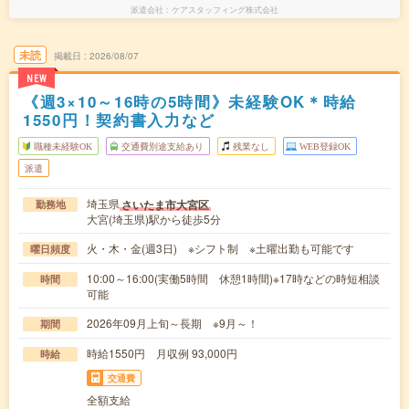
派遣会社
ケアスタッフィング株式会社
未読
掲載日
2026/08/07
NEW
《週3×10～16時の5時間》未経験OK＊時給
1550円！契約書入力など
職種未経験OK
交通費別途支給あり
残業なし
WEB登録OK
派遣
埼玉県
さいたま市大宮区
勤務地
大宮(埼玉県)駅から徒歩5分
火・木・金(週3日) ※シフト制 ※土曜出勤も可能です
曜日頻度
10:00～16:00(実働5時間 休憩1時間)※17時などの時短相談
時間
可能
2026年09月上旬～長期 ※9月～！
期間
時給1550円 月収例 93,000円
時給
交通費
全額支給