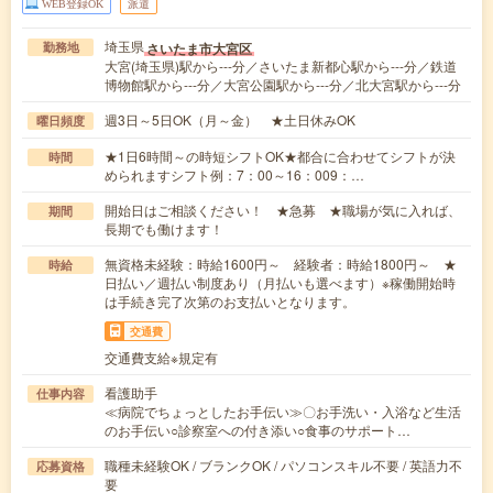
WEB登録OK
派遣
埼玉県
さいたま市大宮区
勤務地
大宮(埼玉県)駅から---分／さいたま新都心駅から---分／鉄道
博物館駅から---分／大宮公園駅から---分／北大宮駅から---分
週3日～5日OK（月～金） ★土日休みOK
曜日頻度
★1日6時間～の時短シフトOK★都合に合わせてシフトが決
時間
められますシフト例：7：00～16：009：…
開始日はご相談ください！ ★急募 ★職場が気に入れば、
期間
長期でも働けます！
無資格未経験：時給1600円～ 経験者：時給1800円～ ★
時給
日払い／週払い制度あり（月払いも選べます）※稼働開始時
は手続き完了次第のお支払いとなります。
交通費
交通費支給※規定有
看護助手
仕事内容
≪病院でちょっとしたお手伝い≫〇お手洗い・入浴など生活
のお手伝い○診察室への付き添い○食事のサポート…
職種未経験OK / ブランクOK / パソコンスキル不要 / 英語力不
応募資格
要