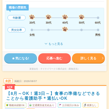
職場の雰囲気
年齢層
20代
30代
40代
50代
60代
男女比率
女性
男性
もっと見る
気になる!
応募へ進む
詳しく見る
派遣会社
テイケイワークス株式会社（募集担当）
未読
掲載日
2026/08/07
NEW
【8月～OK！週3日～】食事の準備などできる
ことから看護助手＊週払いOK
職種未経験OK
交通費別途支給あり
土日祝日が休み
残業なし