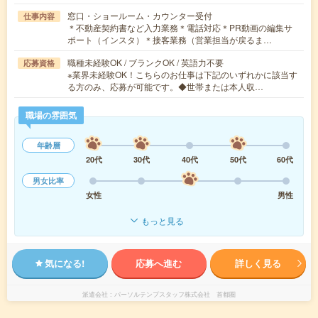
窓口・ショールーム・カウンター受付
仕事内容
＊不動産契約書など入力業務＊電話対応＊PR動画の編集サ
ポート（インスタ）＊接客業務（営業担当が戻るま…
職種未経験OK / ブランクOK / 英語力不要
応募資格
※業界未経験OK！こちらのお仕事は下記のいずれかに該当す
る方のみ、応募が可能です。◆世帯または本人収…
職場の雰囲気
年齢層
20代
30代
40代
50代
60代
男女比率
女性
男性
もっと見る
気になる!
応募へ進む
詳しく見る
派遣会社
パーソルテンプスタッフ株式会社 首都圏