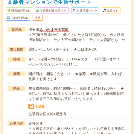
高齢者マンションで生活サポート
職種未経験OK
交通費別途支給あり
土日祝日が休み
残業なし
WEB登録OK
派遣
埼玉県
さいたま市大宮区
勤務地
大宮(埼玉県)駅から---分／さいたま新都心駅から---分／鉄道
博物館駅から---分／大宮公園駅から---分／北大宮駅から---分
週3日～5日OK（月～金） ★土日休みOK
曜日頻度
★1日6時間～の時短シフトOK★スタート時間選べます！
時間
7:00～16:009:00～17:0011:…
開始日はご相談ください！ ★急募 ★職場が気に入れば、
期間
長期でも働けます！
無資格未経験：時給1600円～ 経験者：時給1800円～ ★
時給
日払い／週払い制度あり（月払いも選べます）※稼働開始時
は手続き完了次第のお支払いとなります。
交通費
交通費全額支給※規定有
介護関連
仕事内容
＊入居者の方の「ありがとう」が嬉しい＊お年寄りを笑顔に
する介護のお仕事です。おじいちゃん、おばあちゃ…