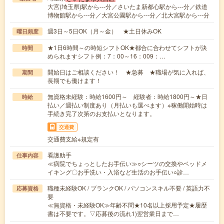
大宮(埼玉県)駅から---分／さいたま新都心駅から---分／鉄道
博物館駅から---分／大宮公園駅から---分／北大宮駅から---分
週3日～5日OK（月～金） ★土日休みOK
曜日頻度
★1日6時間～の時短シフトOK★都合に合わせてシフトが決
時間
められますシフト例：7：00～16：009：…
開始日はご相談ください！ ★急募 ★職場が気に入れば、
期間
長期でも働けます！
無資格未経験：時給1600円～ 経験者：時給1800円～★日
時給
払い／週払い制度あり（月払いも選べます）※稼働開始時は
手続き完了次第のお支払いとなります。
交通費
交通費支給※規定有
看護助手
仕事内容
≪病院でちょっとしたお手伝い≫○シーツの交換やベッドメ
イキング〇お手洗い・入浴など生活のお手伝い○診…
職種未経験OK / ブランクOK / パソコンスキル不要 / 英語力不
応募資格
要
≪無資格・未経験OK≫年齢不問★10名以上採用予定★履歴
書は不要です。▽応募後の流れ1)翌営業日まで…