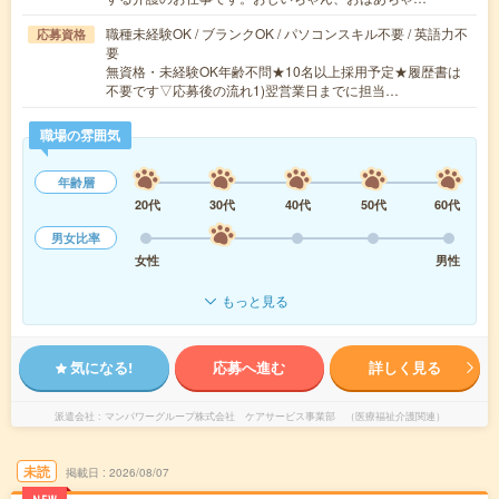
職種未経験OK / ブランクOK / パソコンスキル不要 / 英語力不
応募資格
要
無資格・未経験OK年齢不問★10名以上採用予定★履歴書は
不要です▽応募後の流れ1)翌営業日までに担当…
職場の雰囲気
年齢層
20代
30代
40代
50代
60代
男女比率
女性
男性
もっと見る
気になる!
応募へ進む
詳しく見る
派遣会社
マンパワーグループ株式会社 ケアサービス事業部 （医療福祉介護関連）
未読
掲載日
2026/08/07