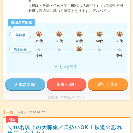
要
＜経験・学歴・年齢不問（60代も活躍中！）＞※高校生不可
派遣は派遣法に基づく就業となります。アルバイ…
職場の雰囲気
年齢層
20代
30代
40代
50代
60代
男女比率
女性
男性
もっと見る
気になる!
応募へ進む
詳しく見る
派遣会社
株式会社マイワーク
未読
掲載日
2026/08/07
NEW
＼10名以上の大募集／日払いOK！鉄道の忘れ
物データ入力＊