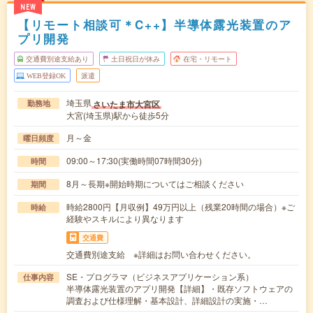
NEW
【リモート相談可＊C++】半導体露光装置のア
プリ開発
交通費別途支給あり
土日祝日が休み
在宅・リモート
WEB登録OK
派遣
埼玉県
さいたま市大宮区
勤務地
大宮(埼玉県)駅から徒歩5分
月～金
曜日頻度
09:00～17:30(実働時間07時間30分)
時間
8月～長期※開始時期についてはご相談ください
期間
時給2800円【月収例】49万円以上（残業20時間の場合）※ご
時給
経験やスキルにより異なります
交通費
交通費別途支給 ※詳細はお問い合わせください。
SE・プログラマ（ビジネスアプリケーション系）
仕事内容
半導体露光装置のアプリ開発【詳細】・既存ソフトウェアの
調査および仕様理解・基本設計、詳細設計の実施・…