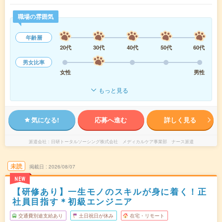
職場の雰囲気
年齢層
20代
30代
40代
50代
60代
男女比率
女性
男性
もっと見る
気になる!
応募へ進む
詳しく見る
派遣会社
日研トータルソーシング株式会社 メディカルケア事業部 ナース派遣
未読
掲載日
2026/08/07
NEW
【研修あり】一生モノのスキルが身に着く！正
社員目指す＊初級エンジニア
交通費別途支給あり
土日祝日が休み
在宅・リモート