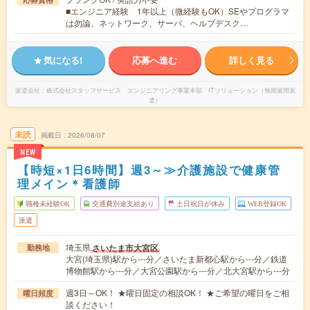
■エンジニア経験 1年以上（微経験もOK）SEやプログラマ
は勿論、ネットワーク、サーバ、ヘルプデスク…
気になる!
応募へ進む
詳しく見る
派遣会社
株式会社スタッフサービス エンジニアリング事業本部 ITソリューション（無期雇用派
遣）
未読
掲載日
2026/08/07
NEW
【時短×1日6時間】週3～≫介護施設で健康管
理メイン＊看護師
職種未経験OK
交通費別途支給あり
土日祝日が休み
WEB登録OK
派遣
埼玉県
さいたま市大宮区
勤務地
大宮(埼玉県)駅から---分／さいたま新都心駅から---分／鉄道
博物館駅から---分／大宮公園駅から---分／北大宮駅から---分
週3日～OK！ ★曜日固定の相談OK！ ★ご希望の曜日をご相
曜日頻度
談ください！