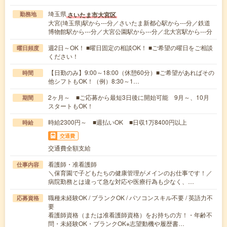
埼玉県
さいたま市大宮区
勤務地
大宮(埼玉県)駅から---分／さいたま新都心駅から---分／鉄道
博物館駅から---分／大宮公園駅から---分／北大宮駅から---分
週2日～OK！ ■曜日固定の相談OK！ ■ご希望の曜日をご相談
曜日頻度
ください！
【日勤のみ】9:00～18:00（休憩60分）■ご希望があればその
時間
他シフトもOK！（例）8:30～1…
2ヶ月～ ■ご応募から最短3日後に開始可能 9月～、10月
期間
スタートもOK！
時給2300円～ ■週払いOK ■日収1万8400円以上
時給
交通費
交通費全額支給
看護師・准看護師
仕事内容
＼保育園で子どもたちの健康管理がメインのお仕事です！／
病院勤務とは違って急な対応や医療行為も少なく、…
職種未経験OK / ブランクOK / パソコンスキル不要 / 英語力不
応募資格
要
看護師資格（または准看護師資格）をお持ちの方！・年齢不
問・未経験OK・ブランクOK※志望動機や履歴書…