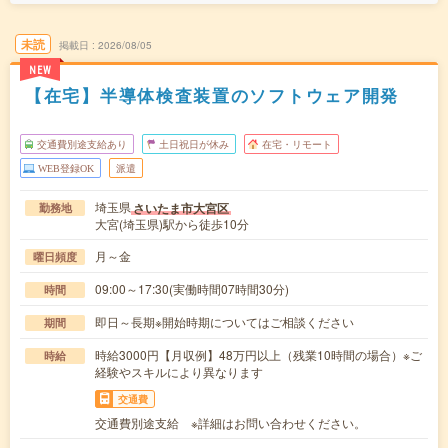
未読
掲載日
2026/08/05
NEW
【在宅】半導体検査装置のソフトウェア開発
交通費別途支給あり
土日祝日が休み
在宅・リモート
WEB登録OK
派遣
埼玉県
さいたま市大宮区
勤務地
大宮(埼玉県)駅から徒歩10分
月～金
曜日頻度
09:00～17:30(実働時間07時間30分)
時間
即日～長期※開始時期についてはご相談ください
期間
時給3000円【月収例】48万円以上（残業10時間の場合）※ご
時給
経験やスキルにより異なります
交通費
交通費別途支給 ※詳細はお問い合わせください。