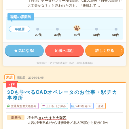
【必須】データセンターNW経験、Cisco経験「自分の経験で
大丈夫かな？」と迷われた方も、「挑戦して…
職場の雰囲気
年齢層
20代
30代
40代
50代
60代
気になる!
応募へ進む
詳しく見る
派遣会社
アデコ株式会社 Tech Talent事業本部
未読
掲載日
2026/08/05
NEW
3Dも学べるCADオペレータのお仕事・駅チカ
事務所
交通費別途支給あり
土日祝日が休み
WEB登録OK
派遣
埼玉県
さいたま市大宮区
勤務地
大宮(埼玉県)駅から徒歩5分／北大宮駅から徒歩16分