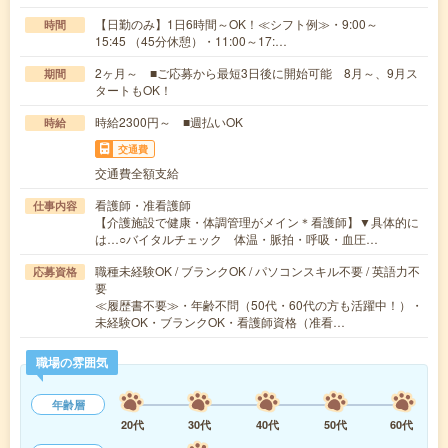
【日勤のみ】1日6時間～OK！≪シフト例≫・9:00～
時間
15:45 （45分休憩）・11:00～17:…
2ヶ月～ ■ご応募から最短3日後に開始可能 8月～、9月ス
期間
タートもOK！
時給2300円～ ■週払いOK
時給
交通費
交通費全額支給
看護師・准看護師
仕事内容
【介護施設で健康・体調管理がメイン＊看護師】▼具体的に
は…○バイタルチェック 体温・脈拍・呼吸・血圧…
職種未経験OK / ブランクOK / パソコンスキル不要 / 英語力不
応募資格
要
≪履歴書不要≫・年齢不問（50代・60代の方も活躍中！）・
未経験OK・ブランクOK・看護師資格（准看…
職場の雰囲気
年齢層
20代
30代
40代
50代
60代