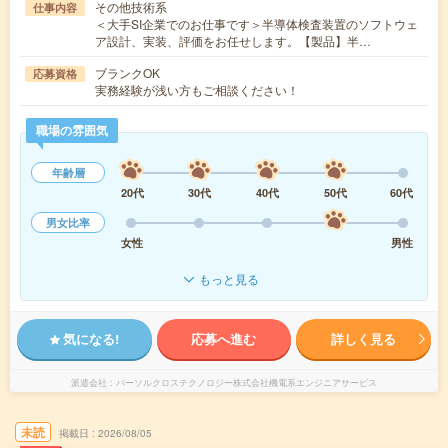
その他技術系
仕事内容
＜大手SI企業でのお仕事です＞半導体検査装置のソフトウェ
ア設計、実装、評価をお任せします。【製品】半…
ブランクOK
応募資格
実務経験が浅い方もご相談ください！
職場の雰囲気
年齢層
20代
30代
40代
50代
60代
男女比率
女性
男性
もっと見る
気になる!
応募へ進む
詳しく見る
派遣会社
パーソルクロステクノロジー株式会社機電系エンジニアサービス
未読
掲載日
2026/08/05