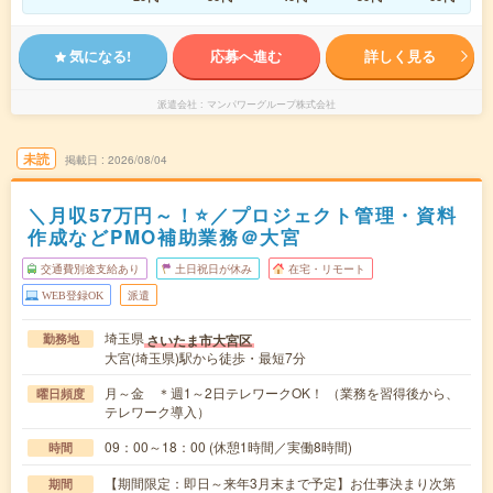
気になる!
応募へ進む
詳しく見る
派遣会社
マンパワーグループ株式会社
未読
掲載日
2026/08/04
＼月収57万円～！⭐／プロジェクト管理・資料
作成などPMO補助業務＠大宮
交通費別途支給あり
土日祝日が休み
在宅・リモート
WEB登録OK
派遣
埼玉県
さいたま市大宮区
勤務地
大宮(埼玉県)駅から徒歩・最短7分
月～金 ＊週1～2日テレワークOK！ （業務を習得後から、
曜日頻度
テレワーク導入）
09：00～18：00 (休憩1時間／実働8時間)
時間
【期間限定：即日～来年3月末まで予定】お仕事決まり次第
期間