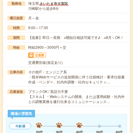
埼玉県
さいたま市大宮区
勤務地
川崎駅から徒歩8分
月～金
曜日頻度
9:00～17:30
時間
【急募】即日～長期 ※開始日相談可能です♪ ※8月～OK！
期間
時給2900～3000円＋交
時給
交通費
交通費別途(規定あり)
その他IT・エンジニア系
仕事内容
・既存Webサービスの追加開発に伴う仕様検討・要求仕様書
作成・ベンダー、社内外調整・社内セキュリティ…
ブランクOK / 英語力不要
応募資格
【スキル】・Webシステムの開発、または運用経験・社内外
との調整業務を遂行出来るコミュニケーションス…
職場の雰囲気
年齢層
20代
30代
40代
50代
60代