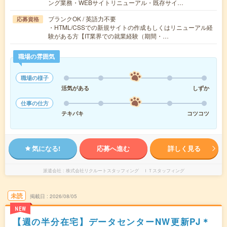
ング業務・WEBサイトリニューアル・既存サイ…
ブランクOK / 英語力不要
応募資格
・HTML/CSSでの新規サイトの作成もしくはリニューアル経
験がある方【IT業界での就業経験（期間・…
職場の雰囲気
職場の様子
活気がある
しずか
仕事の仕方
テキパキ
コツコツ
気になる!
応募へ進む
詳しく見る
派遣会社
株式会社リクルートスタッフィング ＩＴスタッフィング
未読
掲載日
2026/08/05
NEW
【週の半分在宅】データセンターNW更新PJ＊