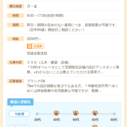
月～金
曜日頻度
9:00～17:30(休憩1時間）
時間
即日～期間の定めのない雇用につき、長期就業が可能です。
期間
（定年60歳）開始日ご相談ください！
2200円～
時給
交通費
別途全額支給
ＣＡＤ（土木・建築・設備）
仕事内容
＊CADオペレータとして空調衛生設備の設計アシスタント業
務。※わからないことは教えていただける環境で…
ブランクOK
応募資格
Tfasでの設計経験が多少でもある方。＊年齢性別不問＊ゆく
ゆくは時短勤務や在宅勤務も可能ですが、勤務…
職場の雰囲気
年齢層
20代
30代
40代
50代
60代