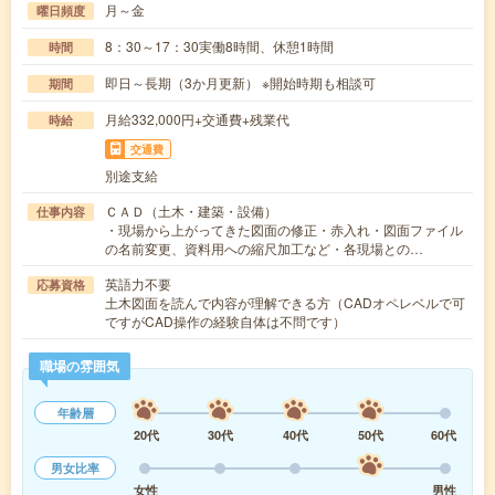
月～金
曜日頻度
8：30～17：30実働8時間、休憩1時間
時間
即日～長期（3か月更新） ※開始時期も相談可
期間
月給332,000円+交通費+残業代
時給
交通費
別途支給
ＣＡＤ（土木・建築・設備）
仕事内容
・現場から上がってきた図面の修正・赤入れ・図面ファイル
の名前変更、資料用への縮尺加工など・各現場との…
英語力不要
応募資格
土木図面を読んで内容が理解できる方（CADオペレベルで可
ですがCAD操作の経験自体は不問です）
職場の雰囲気
年齢層
20代
30代
40代
50代
60代
男女比率
女性
男性