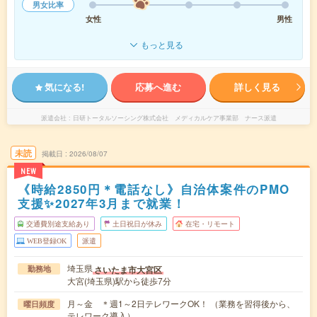
男女比率
女性
男性
もっと見る
気になる!
応募へ進む
詳しく見る
派遣会社
日研トータルソーシング株式会社 メディカルケア事業部 ナース派遣
未読
掲載日
2026/08/07
NEW
《時給2850円＊電話なし》自治体案件のPMO
支援✨2027年3月まで就業！
交通費別途支給あり
土日祝日が休み
在宅・リモート
WEB登録OK
派遣
埼玉県
さいたま市大宮区
勤務地
大宮(埼玉県)駅から徒歩7分
月～金 ＊週1～2日テレワークOK！ （業務を習得後から、
曜日頻度
テレワーク導入）