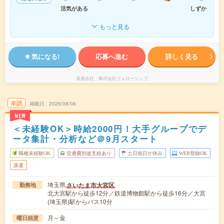
活気がある
しずか
もっと見る
気になる!
応募へ進む
詳しく見る
派遣会社
株式会社フェローシップ
未読
掲載日
2026/08/06
NEW
＜未経験OK＞時給2000円！大手グループでデ
ータ集計・分析など＠9月スタート
職種未経験OK
交通費別途支給あり
土日祝日が休み
WEB登録OK
派遣
埼玉県
さいたま市大宮区
勤務地
北大宮駅から徒歩12分／鉄道博物館駅から徒歩16分／大宮
(埼玉県)駅からバス10分
月～金
曜日頻度