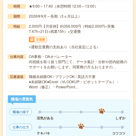
★9:00～17:40（休憩時間 12:00～13:00）
時間
2026年9月～長期（3ヵ月以上）
期間
2,000円【月収例】約356,000円（時給2,000円×実働
時給
7.67h×21日+残業15h）+交通費
交通費
○通勤交通費の支給あり（当社規定による）
OA事務・OAオペレーター
仕事内容
内視鏡を取り扱う部門にて、データ集計・分析や部内総務の
サポートをお願いします。同業務の方もおりますの…
職種未経験OK / ブランクOK / 英語力不要
応募資格
●未経験OK●Excel（VLOOKUP・ピボットテーブル）・
Word（修正）・PowerPoint…
職場の雰囲気
職場の様子
活気がある
しずか
仕事の仕方
テキパキ
コツコツ