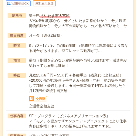
WEB登録OK
無期雇用派遣
埼玉県
さいたま市大宮区
勤務地
大宮(埼玉県)駅から---分／さいたま新都心駅から---分／鉄道
博物館駅から---分／大宮公園駅から---分／北大宮駅から---分
月～金（週休2日制）
曜日頻度
8：30～17：30（実働8時間）※勤務時間は就業先により異な
時間
る場合があります。◎フレックス勤務が可…
長期（期間を定めない雇用契約を当社と結びます）派遣先が
期間
変わっても雇用は継続！
月給25万6千円～55万円＋各種手当（残業代は全額支給）
時給
※20,000円の地域/住宅手当込み※経験・年齢・能力等を考慮
して加給・優遇します。★同一就業先で1年以上継続したら
月1万円の継続手当支給
交通費
交通費全額支給
SE・プログラマ（ビジネスアプリケーション系）
仕事内容
＜「モノ」を動かすITエンジニア＞プロジェクトにより仕事
内容は多様！キャリアの幅を広げられます＊▼お…
ブランクOK / 英語力不要
応募資格