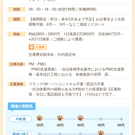
09：00～18：00 (休憩1時間／実働8時間)
時間
【期間限定：即日～来年3月末まで予定】お仕事決まり次第
期間
調整可能：8月～、9月～などご相談ください♬
時給2850～2950円 1日換算2万2800円 月収例47万円～
時給
※月21日換算（ご経験により優遇）
交通費
交通費全額支給・社内規定有
PM・PMO
仕事内容
《PMO支援業務》・自治体標準化案件におけるPMO支援業
務・基本設計工程における 各種進捗の管理、課…
ブランクOK / パソコンスキル不要 / 英語力不要
応募資格
・自治体案件の経験がある方#初めての派遣歓迎【応募歓
迎：当日に電話面談も可能です】（15分ほどで完了…
職場の雰囲気
年齢層
20代
30代
40代
50代
60代
職場の様子