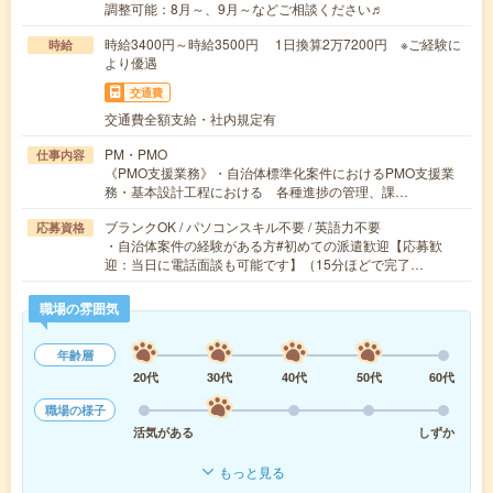
調整可能：8月～、9月～などご相談ください♬
時給3400円～時給3500円 1日換算2万7200円 ※ご経験に
時給
より優遇
交通費
交通費全額支給・社内規定有
PM・PMO
仕事内容
《PMO支援業務》・自治体標準化案件におけるPMO支援業
務・基本設計工程における 各種進捗の管理、課…
ブランクOK / パソコンスキル不要 / 英語力不要
応募資格
・自治体案件の経験がある方#初めての派遣歓迎【応募歓
迎：当日に電話面談も可能です】（15分ほどで完了…
職場の雰囲気
年齢層
20代
30代
40代
50代
60代
職場の様子
活気がある
しずか
もっと見る