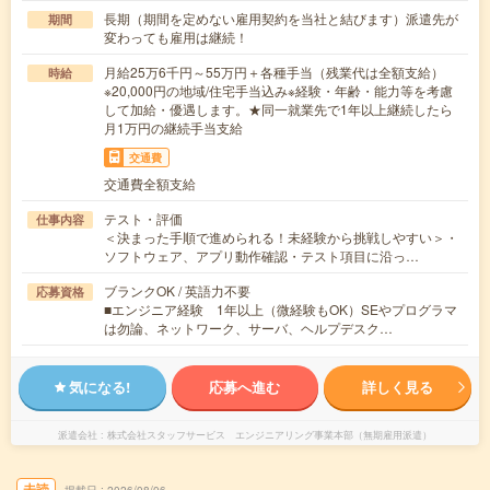
長期（期間を定めない雇用契約を当社と結びます）派遣先が
期間
変わっても雇用は継続！
月給25万6千円～55万円＋各種手当（残業代は全額支給）
時給
※20,000円の地域/住宅手当込み※経験・年齢・能力等を考慮
して加給・優遇します。★同一就業先で1年以上継続したら
月1万円の継続手当支給
交通費
交通費全額支給
テスト・評価
仕事内容
＜決まった手順で進められる！未経験から挑戦しやすい＞・
ソフトウェア、アプリ動作確認・テスト項目に沿っ…
ブランクOK / 英語力不要
応募資格
■エンジニア経験 1年以上（微経験もOK）SEやプログラマ
は勿論、ネットワーク、サーバ、ヘルプデスク…
気になる!
応募へ進む
詳しく見る
派遣会社
株式会社スタッフサービス エンジニアリング事業本部（無期雇用派遣）
未読
掲載日
2026/08/06