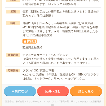
る場合があります。◎フレックス勤務が可…
長期（期間を定めない雇用契約を当社と結びます）派遣先が
期間
変わっても雇用は継続！
月給25万6千円～55万円＋各種手当（残業代は全額支給）
時給
※20,000円の地域/住宅手当込み※経験・年齢・能力等を考慮
して加給・優遇します。★同一就業先で1年以上継続したら
月1万円の継続手当支給
交通費
交通費全額支給
テクニカルサポート・ヘルプデスク
仕事内容
＜縁の下の力持ち！企業の情報システム部門を支える＞早さ
よりも正確さが求められるお仕事です。コツコツ丁…
ブランクOK / 英語力不要
応募資格
■エンジニア経験 1年以上（微経験もOK）SEやプログラマ
は勿論、ネットワーク、サーバ、ヘルプデスク…
気になる!
応募へ進む
詳しく見る
派遣会社
株式会社スタッフサービス エンジニアリング事業本部 ITソリューション（無期雇用派
遣）