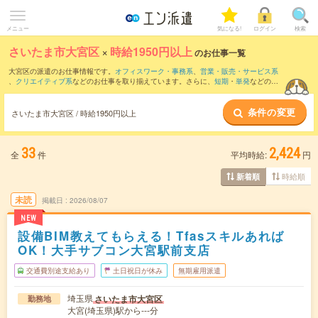
メニュー
気になる!
ログイン
検索
さいたま市大宮区
×
時給1950円以上
のお仕事一覧
大宮区の派遣のお仕事情報です。
オフィスワーク・事務系
、
営業・販売・サービス系
、
クリエイティブ系
などのお仕事を取り揃えています。さらに、
短期
・
単発
などの期
間や、
職種未経験OK
などのこだわり条件で絞り込んでいただけます。
条件の変更
さいたま市大宮区 / 時給1950円以上
33
2,424
全
件
平均時給:
円
時給順
新着順
未読
掲載日
2026/08/07
NEW
設備BIM教えてもらえる！Tfasスキルあれば
OK！大手サブコン大宮駅前支店
交通費別途支給あり
土日祝日が休み
無期雇用派遣
埼玉県
さいたま市大宮区
勤務地
大宮(埼玉県)駅から---分