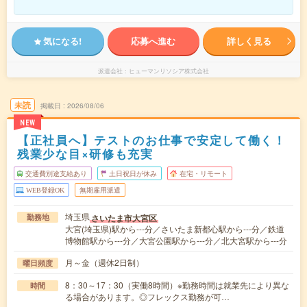
気になる!
応募へ進む
詳しく見る
派遣会社
ヒューマンリソシア株式会社
未読
掲載日
2026/08/06
NEW
【正社員へ】テストのお仕事で安定して働く！
残業少な目×研修も充実
交通費別途支給あり
土日祝日が休み
在宅・リモート
WEB登録OK
無期雇用派遣
埼玉県
さいたま市大宮区
勤務地
大宮(埼玉県)駅から---分／さいたま新都心駅から---分／鉄道
博物館駅から---分／大宮公園駅から---分／北大宮駅から---分
月～金（週休2日制）
曜日頻度
8：30～17：30（実働8時間）※勤務時間は就業先により異な
時間
る場合があります。◎フレックス勤務が可…