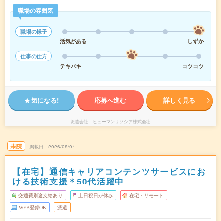
職場の雰囲気
職場の様子
活気がある
しずか
仕事の仕方
テキパキ
コツコツ
気になる!
応募へ進む
詳しく見る
派遣会社
ヒューマンリソシア株式会社
未読
掲載日
2026/08/04
【在宅】通信キャリアコンテンツサービスにお
ける技術支援＊50代活躍中
交通費別途支給あり
土日祝日が休み
在宅・リモート
WEB登録OK
派遣