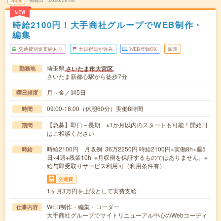
NEW
時給2100円！大手商社グループでWEB制作・
編集
交通費別途支給あり
土日祝日が休み
WEB登録OK
派遣
埼玉県
さいたま市大宮区
勤務地
さいたま新都心駅から徒歩7分
月～金／週5日
曜日頻度
09:00-18:00（休憩60分）実働8時間
時間
【急募】即日～長期 ※1か月以内のスタートも可能！開始日
期間
はご相談ください
時給2100円 月収例 36万2250円 時給2100円×実働8h×週5
時給
日×4週+残業10h ※月収例を保証するものではありません。※
給与即受取りサービス利用可（利用条件有）
交通費
1ヶ月3万円を上限として実費支給
WEB制作・編集・コーダー
仕事内容
大手商社グループでサイトリニューアル中心のWebコーディ