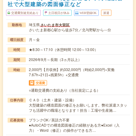
社で大型建築の図面修正など
交通費別途支給あり
土日祝日が休み
WEB登録OK
派遣
埼玉県
さいたま市大宮区
勤務地
さいたま新都心駅から徒歩7分／北与野駅から---分
月～金
曜日頻度
★8:30～17:10（休憩時間 12:00～13:00）
時間
2026年9月～長期（3ヵ月以上）
期間
2,000円【月収例】約332,000円（時給2,000円×実働
時給
7.67h×21日+残業5h）+交通費
交通費
○通勤交通費の支給あり（当社規定による）
ＣＡＤ（土木・建築・設備）
仕事内容
大型建築の構造図面の修正をお願いします。弊社派遣スタッ
フも活躍中の職場となります！担当：工場や生産施…
ブランクOK / 英語力不要
応募資格
●AutoCADでの構造図面修正の経験がある方●Excel（入
力）・Word（修正）の操作ができる方…