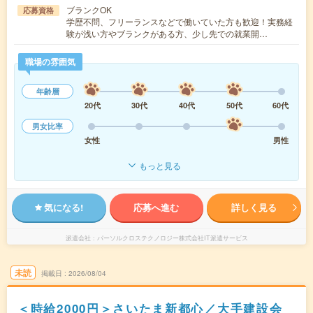
ブランクOK
応募資格
学歴不問、フリーランスなどで働いていた方も歓迎！実務経
験が浅い方やブランクがある方、少し先での就業開…
職場の雰囲気
年齢層
20代
30代
40代
50代
60代
男女比率
女性
男性
もっと見る
気になる!
応募へ進む
詳しく見る
派遣会社
パーソルクロステクノロジー株式会社IT派遣サービス
未読
掲載日
2026/08/04
＜時給2000円＞さいたま新都心／大手建設会