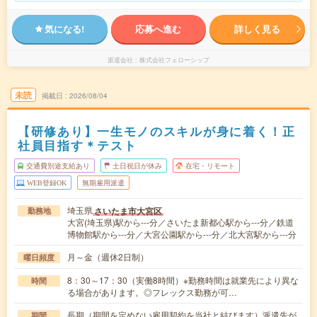
気になる!
応募へ進む
詳しく見る
派遣会社
株式会社フェローシップ
未読
掲載日
2026/08/04
【研修あり】一生モノのスキルが身に着く！正
社員目指す＊テスト
交通費別途支給あり
土日祝日が休み
在宅・リモート
WEB登録OK
無期雇用派遣
埼玉県
さいたま市大宮区
勤務地
大宮(埼玉県)駅から---分／さいたま新都心駅から---分／鉄道
博物館駅から---分／大宮公園駅から---分／北大宮駅から---分
月～金（週休2日制）
曜日頻度
8：30～17：30（実働8時間）※勤務時間は就業先により異な
時間
る場合があります。◎フレックス勤務が可…
長期（期間を定めない雇用契約を当社と結びます）派遣先が
期間