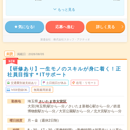
もっと見る
気になる!
応募へ進む
詳しく見る
派遣会社
株式会社スタッフ・アクティオ
未読
掲載日
2026/08/05
NEW
【研修あり】一生モノのスキルが身に着く！正
社員目指す＊ITサポート
交通費別途支給あり
土日祝日が休み
在宅・リモート
WEB登録OK
無期雇用派遣
埼玉県
さいたま市大宮区
勤務地
大宮(埼玉県)駅から---分／さいたま新都心駅から---分／鉄道
博物館駅から---分／大宮公園駅から---分／北大宮駅から---分
月～金（週休2日制）
曜日頻度
8：30～17：30（実働8時間）※勤務時間は就業先により異な
時間