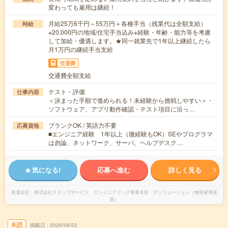
変わっても雇用は継続！
月給25万6千円～55万円＋各種手当（残業代は全額支給）
時給
※20,000円の地域/住宅手当込み※経験・年齢・能力等を考慮
して加給・優遇します。★同一就業先で1年以上継続したら
月1万円の継続手当支給
交通費
交通費全額支給
テスト・評価
仕事内容
＜決まった手順で進められる！未経験から挑戦しやすい＞・
ソフトウェア、アプリ動作確認・テスト項目に沿っ…
ブランクOK / 英語力不要
応募資格
■エンジニア経験 1年以上（微経験もOK）SEやプログラマ
は勿論、ネットワーク、サーバ、ヘルプデスク…
気になる!
応募へ進む
詳しく見る
派遣会社
株式会社スタッフサービス エンジニアリング事業本部 ITソリューション（無期雇用派
遣）
未読
掲載日
2026/08/02