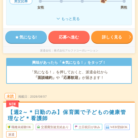
男女比率
女性
男性
もっと見る
気になる!
応募へ進む
詳しく見る
派遣会社
株式会社アルファコーポレーション
興味があったら「★気になる！」をタップ！
「気になる！」を押しておくと、派遣会社から
「面談確約」
や
「応募歓迎」
が届きます！
未読
掲載日
2026/08/07
NEW
【週2～＊日勤のみ】保育園で子どもの健康管
理など＊看護師
職種未経験OK
交通費別途支給あり
土日祝日が休み
WEB登録OK
派遣