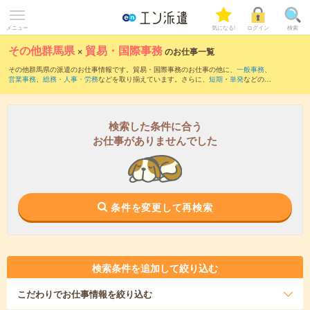
メニュー
気になる!
ログイン
検索
その他群馬県
×
貿易・国際事務
のお仕事一覧
その他群馬県の派遣のお仕事情報です。貿易・国際事務のお仕事の他に、
一般事務
、
営業事務
、
総務・人事・労務
などを取り揃えています。さらに、
短期
・
単発
などの期
間や、
職種未経験OK
などのこだわり条件で絞り込んでいただけます。職種辞典：
貿
易・国際事務のお仕事とは？とは？
検索した条件に合う
お仕事がありませんでした
条件を変更して再検索
検索条件を追加して絞り込む
こだわり
でお仕事情報を絞り込む