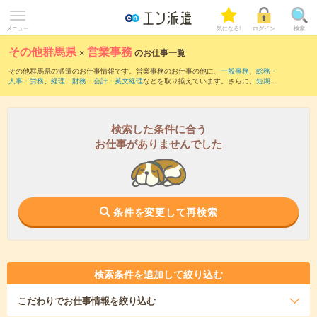
メニュー
気になる!
ログイン
検索
その他群馬県
×
営業事務
のお仕事一覧
その他群馬県の派遣のお仕事情報です。営業事務のお仕事の他に、
一般事務
、
総務・
人事・労務
、
経理・財務・会計・英文経理
などを取り揃えています。さらに、
短期
・
単発
などの期間や、
職種未経験OK
などのこだわり条件で絞り込んでいただけます。職
種辞典：
営業事務のお仕事とは？とは？
検索した条件に合う
お仕事がありませんでした
条件を変更して再検索
検索条件を追加して絞り込む
こだわり
でお仕事情報を絞り込む