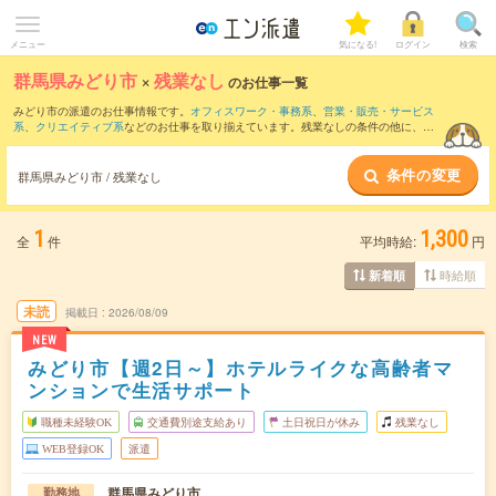
メニュー
気になる!
ログイン
検索
群馬県みどり市
×
残業なし
のお仕事一覧
みどり市の派遣のお仕事情報です。
オフィスワーク・事務系
、
営業・販売・サービス
系
、
クリエイティブ系
などのお仕事を取り揃えています。残業なしの条件の他に、
交
通費別途支給あり
、
職種未経験OK
、
友だちと一緒の応募OK
などのこだわり条件も取
り揃えています。
条件の変更
群馬県みどり市 / 残業なし
1
1,300
全
件
平均時給:
円
時給順
新着順
未読
掲載日
2026/08/09
NEW
みどり市【週2日～】ホテルライクな高齢者マ
ンションで生活サポート
職種未経験OK
交通費別途支給あり
土日祝日が休み
残業なし
WEB登録OK
派遣
群馬県みどり市
勤務地