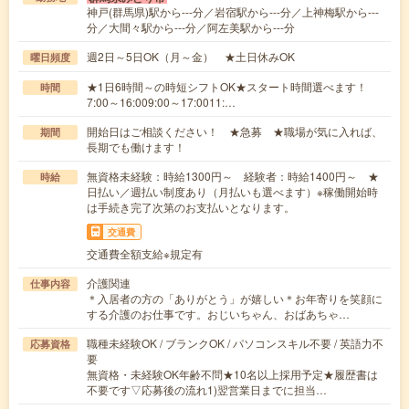
神戸(群馬県)駅から---分／岩宿駅から---分／上神梅駅から---
分／大間々駅から---分／阿左美駅から---分
週2日～5日OK（月～金） ★土日休みOK
曜日頻度
★1日6時間～の時短シフトOK★スタート時間選べます！
時間
7:00～16:009:00～17:0011:…
開始日はご相談ください！ ★急募 ★職場が気に入れば、
期間
長期でも働けます！
無資格未経験：時給1300円～ 経験者：時給1400円～ ★
時給
日払い／週払い制度あり（月払いも選べます）※稼働開始時
は手続き完了次第のお支払いとなります。
交通費
交通費全額支給※規定有
介護関連
仕事内容
＊入居者の方の「ありがとう」が嬉しい＊お年寄りを笑顔に
する介護のお仕事です。おじいちゃん、おばあちゃ…
職種未経験OK / ブランクOK / パソコンスキル不要 / 英語力不
応募資格
要
無資格・未経験OK年齢不問★10名以上採用予定★履歴書は
不要です▽応募後の流れ1)翌営業日までに担当…