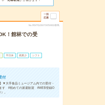
一括
応募
No.RSITG260700506D/群馬
OK！館林での受
K
平日休
残業少
シフト
受付
化】▼大手食品ミュージアム内での受付・
す #初めての派遣歓迎 #WEB登録O
り）。