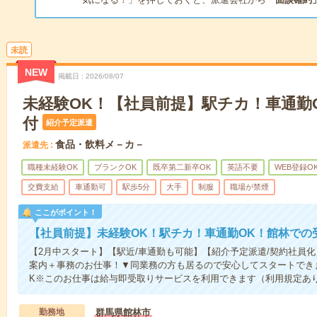
未読
NEW
掲載日
2026/08/07
未経験OK！【社員前提】駅チカ！車通勤
付
紹介予定派遣
食品・飲料メ－カ－
派遣先
職種未経験OK
ブランクOK
既卒第二新卒OK
英語不要
WEB登録O
交費支給
車通勤可
駅歩5分
大手
制服
職場が禁煙
ここがポイント！
【社員前提】未経験OK！駅チカ！車通勤OK！館林での
【2月中スタート】【駅近/車通勤も可能】【紹介予定派遣/契約社員
案内＋事務のお仕事！▼同業務の方も居るので安心してスタートできま
K※このお仕事は給与即受取りサービスを利用できます（利用規定あ
勤務地
群馬県館林市