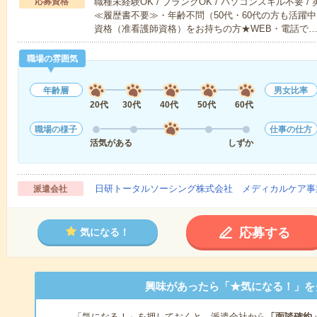
応募資格
職種未経験OK / ブランクOK / パソコンスキル不要 /
≪履歴書不要≫・年齢不問（50代・60代の方も活躍
資格（准看護師資格）をお持ちの方★WEB・電話で
職場の雰囲気
年齢層
男女比率
20代
30代
40代
50代
60代
職場の様子
仕事の仕方
活気がある
しずか
日研トータルソーシング株式会社 メディカルケア事
派遣会社
応募する
気になる！
興味があったら「★気になる！」を
「気になる！」を押しておくと、派遣会社から
「面談確約