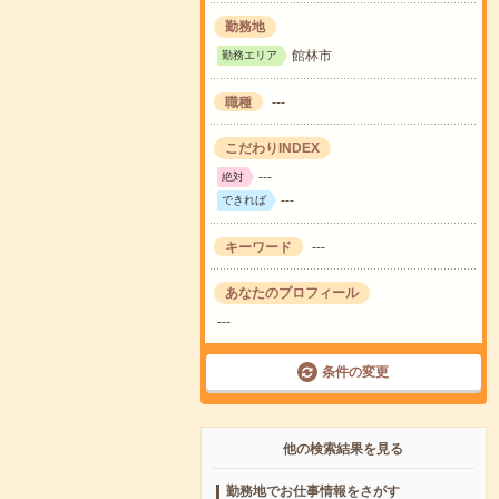
勤務地
館林市
勤務エリア
職種
---
こだわりINDEX
---
絶対
---
できれば
キーワード
---
あなたのプロフィール
---
条件の変更
他の検索結果を見る
勤務地でお仕事情報をさがす