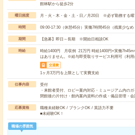
館林駅から徒歩2分
曜日頻度
月・火・木・金・土・日／月20日 ※必ず勤務する
時間
09:00-17:30（休憩45分）実働7時間45分（残業少な
期間
【急募】即日～長期 ※開始日相談OK
時給
時給1400円 月収例 21万円 時給1400円×実働7h4
はありません。※給与即受取りサービス利用可（利用
交通費
1ヶ月3万円を上限として実費支給
仕事内容
受付
・来館者受付、ロビー案内対応・ミュージアム内のガ
閉館後の片付け・館内案内資料の作成・備品管理・会
応募資格
職種未経験OK / ブランクOK / 英語力不要
■未経験OK！
職場の雰囲気