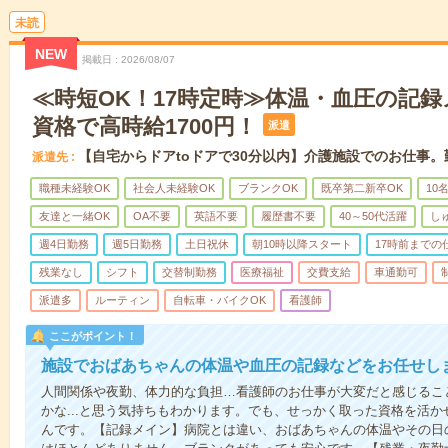
未読
NEW
掲載日
2026/08/07
≪時短OK！17時定時≫体温・血圧の記
資格で高時給1700円！
派遣
【自宅からドアtoドアで30分以内】介護施設でのお仕事
派遣先
職種未経験OK
社会人未経験OK
ブランクOK
既卒第二新卒OK
10
友達と一緒OK
OA不要
英語不要
履歴書不要
40～50代活躍
し
週4日勤務
週5日勤務
土日祝休
朝10時以降スタート
17時前までの
残業なし
シフト
交替制勤務
医療福祉
交費支給
車通勤可
派遣多
ルーティン
自転車・バイクOK
看護師
ここがポイント！
施設でおばあちゃんの体温や血圧の記録などをお任せし
人間関係や夜勤、体力的な負担…看護師のお仕事が大変だと感じるこ
かな...と思う気持ちもわかります。でも、せっかく取った資格を活
んです。【記録メイン】病院とは違い、おばあちゃんの体温やその日