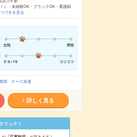
 英語力不要
中！）・未経験OK・ブランクOK・看護師
…
つづきを見る
女性
男性
テキパキ
コツコツ
業部 ナース派遣
詳しく見る
クリック！
」
や
「応募歓迎」
が届きます！