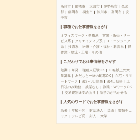
高崎市
前橋市
太田市
伊勢崎市
邑楽
郡
藤岡市
桐生市
渋川市
富岡市
安
中市
職種でお仕事情報をさがす
オフィスワーク・事務系
営業・販売・サー
ビス系
クリエイティブ系
IT・エンジニア
系
技術系
医療・介護・福祉・教育系
軽
作業・物流・工場・その他
こだわりでお仕事情報をさがす
短期
単発
職種未経験OK
10名以上の大
量募集
友だちと一緒の応募OK
在宅・リモ
ートワーク
週2～3日勤務
週4日勤務
土
日祝のみ勤務
残業なし
副業・WワークOK
交通費別途支給あり
語学力が活かせる
人気のワードでお仕事情報をさがす
急募
年齢不問
財団法人
英語
書類チェ
ック
テレビ局
封入
大学