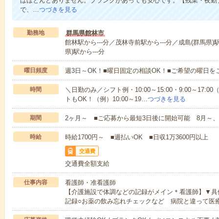
はほとんどありません。ブランクがあっても安心です。【残業・夜勤
で、…
つづきを見る
勤務地
群馬県館林市
館林駅から---分／茂林寺前駅から---分／成島(群馬県)駅
県)駅から---分
曜日頻度
週3日～OK！■曜日固定の相談OK！■ご希望の曜日を
時間
＼日勤のみ／シフト例・10:00～15:00・9:00～17
トもOK！（例）10:00～19…
つづきを見る
期間
2ヶ月～ ■ご応募から最短3日後に開始可能 8月～、
時給
時給1700円～ ■週払いOK ■日収1万3600円以上
交通費
交通費全額支給
仕事内容
看護師・准看護師
【介護施設で体調などの記録がメイン＊看護師】▼具
記録○お薬の飲み忘れチェックなど 病院と違って医