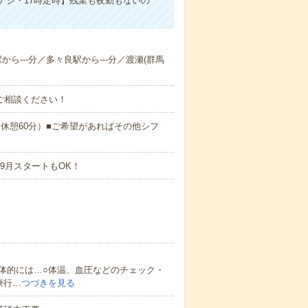
ナシ・17時定時】残業も夜勤もないの
から---分／多々良駅から---分／渡瀬(群馬
ご相談ください！
:00（休憩60分）■ご希望があればその他シフ
9月スタートもOK！
体的には…○体温、血圧などのチェック・
療行…
つづきを見る