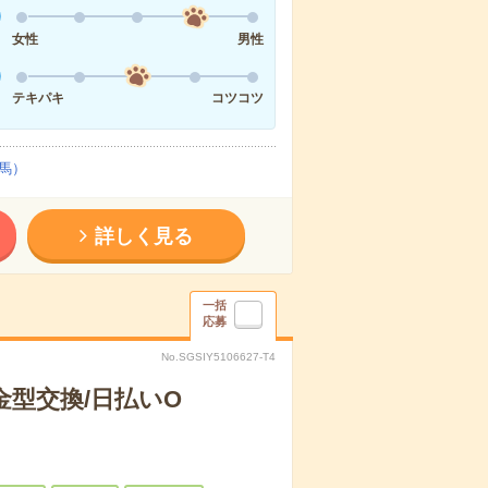
女性
男性
テキパキ
コツコツ
馬）
詳しく見る
一括
応募
No.SGSIY5106627-T4
型交換/日払いO