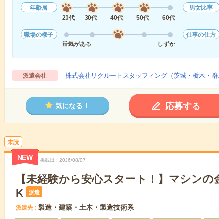
年齢層
男女比率
20代
30代
40代
50代
60代
職場の様子
仕事の仕方
活気がある
しずか
株式会社リクルートスタッフィング（茨城・栃木・群
派遣会社
応募する
気になる！
未読
NEW
掲載日
2026/08/07
【未経験から安心スタート！】マシンの金
K
派遣
製造・建築・土木・製造技術系
派遣先