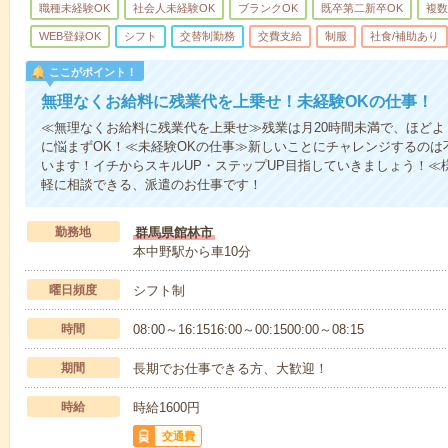
職種未経験OK
社会人未経験OK
ブランクOK
既卒第二新卒OK
複数
WEB登録OK
シフト
交替制勤務
交費支給
制服
社食/補助あり
ここがポイント！
無理なくお給料に残業代を上乗せ！未経験OKの仕事！
≪無理なくお給料に残業代を上乗せ≫残業は月20時間未満で、ほど
に悩まずOK！≪未経験OKの仕事≫新しいことにチャレンジするのは
います！イチからスキルUP・ステップUP目指していきましょう！≪
軽に相談できる、派遣のお仕事です！
勤務地
群馬県館林市
本中野駅から車10分
曜日頻度
シフト制
時間
08:00～16:1516:00～00:1500:00～08:15
期間
長期でお仕事できる方、大歓迎！
時給
時給1600円
交通費