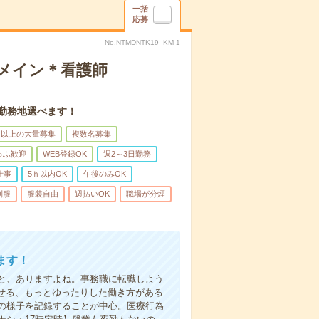
一括
応募
No.NTMDNTK19_KM-1
録メイン＊看護師
。勤務地選べます！
名以上の大量募集
複数名募集
ゅふ歓迎
WEB登録OK
週2～3日勤務
仕事
5ｈ以内OK
午後のみOK
制服
服装自由
週払いOK
職場が分煙
ます！
と、ありますよね。事務職に転職しよう
かせる、もっとゆったりした働き方がある
の様子を記録することが中心。医療行為