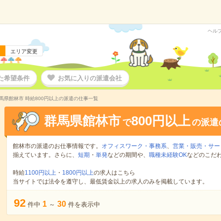
ヘル
エリア変更
た希望条件
お気に入りの派遣会社
馬県館林市 時給800円以上の派遣の仕事一覧
群馬県館林市
800円以上
で
の派遣
館林市の派遣のお仕事情報です。
オフィスワーク・事務系
、
営業・販売・サー
揃えています。さらに、
短期
・
単発
などの期間や、
職種未経験OK
などのこだ
時給
1100円以上
・
1800円以上
の求人はこちら
当サイトでは法令を遵守し、最低賃金以上の求人のみを掲載しています。
92
1
30
件中
～
件を表示中