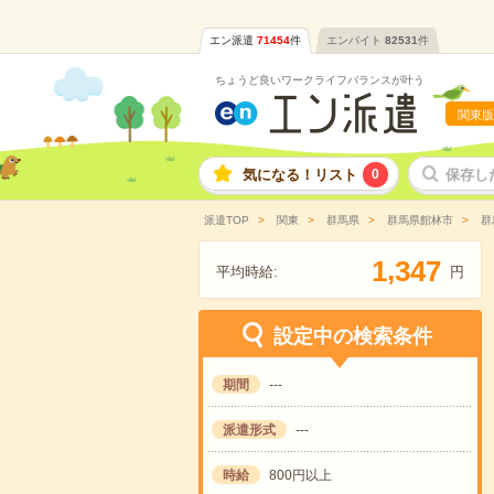
エン派遣
71454
件
エンバイト
82531
件
ちょうど良いワークライフバランスが叶う
関東版
気になる！リスト
0
保存し
派遣TOP
関東
群馬県
群馬県館林市
群
,
1
3
4
7
平均時給:
円
設定中の検索条件
期間
---
派遣形式
---
時給
800円以上