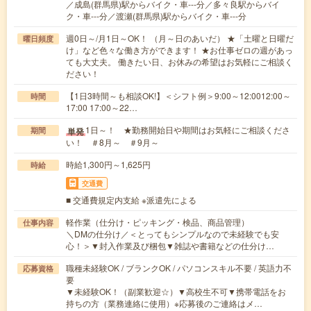
／成島(群馬県)駅からバイク・車---分／多々良駅からバイ
ク・車---分／渡瀬(群馬県)駅からバイク・車---分
週0日～/月1日～OK！ （月～日のあいだ） ★「土曜と日曜だ
曜日頻度
け」など色々な働き方ができます！ ★お仕事ゼロの週があっ
ても大丈夫。 働きたい日、お休みの希望はお気軽にご相談く
ださい！
【1日3時間～も相談OK!】＜シフト例＞9:00～12:0012:00～
時間
17:00 17:00～22…
1日～！ ★勤務開始日や期間はお気軽にご相談くださ
単発
期間
い！ ＃8月～ ＃9月～
時給1,300円～1,625円
時給
交通費
■ 交通費規定内支給 ※派遣先による
軽作業（仕分け・ピッキング・検品、商品管理）
仕事内容
＼DMの仕分け／＜とってもシンプルなので未経験でも安
心！＞▼封入作業及び梱包▼雑誌や書籍などの仕分け…
職種未経験OK / ブランクOK / パソコンスキル不要 / 英語力不
応募資格
要
▼未経験OK！（副業歓迎☆）▼高校生不可▼携帯電話をお
持ちの方（業務連絡に使用）※応募後のご連絡はメ…