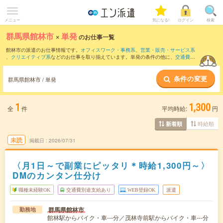
メニュー
気になる!
ログイン
検索
群馬県館林市
×
単発
のお仕事一覧
館林市の派遣のお仕事情報です。
オフィスワーク・事務系
、
営業・販売・サービス系
、
クリエイティブ系
などのお仕事を取り揃えています。単発の条件の他に、
交通費別
途支給あり
、
職種未経験OK
、
友だちと一緒の応募OK
などでもお探し頂けます。
条件の変更
群馬県館林市 / 単発
1
1,300
全
件
平均時給:
円
時給順
新着順
未読
掲載日
2026/07/31
〈月1日～で副業にピッタリ＊時給1,300円～〉
DMのカンタン仕分け
職種未経験OK
交通費別途支給あり
WEB登録OK
派遣
群馬県館林市
勤務地
館林駅からバイク・車---分／茂林寺前駅からバイク・車---分