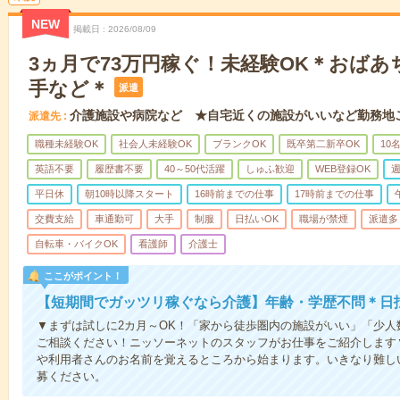
NEW
掲載日
2026/08/09
3ヵ月で73万円稼ぐ！未経験OK＊おば
手など＊
派遣
介護施設や病院など ★自宅近くの施設がいいなど勤務地
派遣先
職種未経験OK
社会人未経験OK
ブランクOK
既卒第二新卒OK
10
英語不要
履歴書不要
40～50代活躍
しゅふ歓迎
WEB登録OK
週
平日休
朝10時以降スタート
16時前までの仕事
17時前までの仕事
交費支給
車通勤可
大手
制服
日払いOK
職場が禁煙
派遣多
自転車・バイクOK
看護師
介護士
ここがポイント！
【短期間でガッツリ稼ぐなら介護】年齢・学歴不問＊日払
▼まずは試しに2カ月～OK！「家から徒歩圏内の施設がいい」「少
ご相談ください！ニッソーネットのスタッフがお仕事をご紹介します
や利用者さんのお名前を覚えるところから始まります。いきなり難し
募ください。