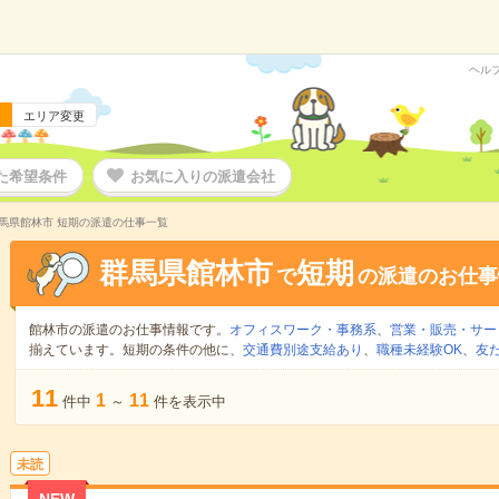
ヘル
エリア変更
た希望条件
お気に入りの派遣会社
馬県館林市 短期の派遣の仕事一覧
群馬県館林市
短期
で
の派遣のお仕事
館林市の派遣のお仕事情報です。
オフィスワーク・事務系
、
営業・販売・サー
揃えています。短期の条件の他に、
交通費別途支給あり
、
職種未経験OK
、
友
11
1
11
件中
～
件を表示中
未読