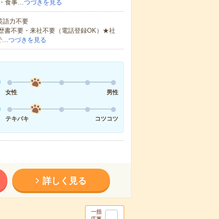
・食事…
つづきを見る
 英語力不要
歴書不要・来社不要（電話登録OK）★社
で…
つづきを見る
女性
男性
テキパキ
コツコツ
詳しく見る
一括