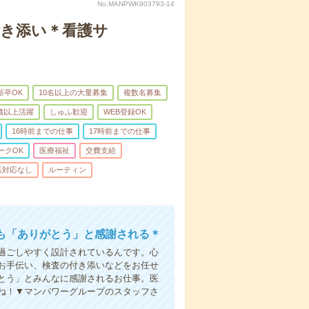
No.MANPWK903793-14
付き添い＊看護サ
新卒OK
10名以上の大量募集
複数名募集
0歳以上活躍
しゅふ歓迎
WEB登録OK
16時前までの仕事
17時前までの仕事
ークOK
医療福祉
交費支給
話対応なし
ルーティン
も「ありがとう」と感謝される＊
過ごしやすく設計されているんです。心
お手伝い、検査の付き添いなどをお任せ
とう」とみんなに感謝されるお仕事。医
ね！▼マンパワーグループのスタッフさ