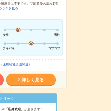
★履歴書は不要です。▽応募後の流れ1)翌
つづきを見る
女性
男性
テキパキ
コツコツ
（医療福祉介護関連）
詳しく見る
クリック！
」
や
「応募歓迎」
が届きます！