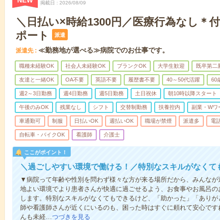
NEW
掲載日
2026/08/09
＼日払い×時給1300円／医療行為なし＊
ポート
派遣
≪勤務地が選べる≫病院でのお仕事です。
派遣先
職種未経験OK
社会人未経験OK
ブランクOK
大学生歓迎
既卒第二
友達と一緒OK
OA不要
英語不要
履歴書不要
40～50代活躍
6
週2～3日勤務
週4日勤務
週5日勤務
土日祝休
朝10時以降スタート
午後のみOK
残業なし
シフト
交替制勤務
扶養控内
副業・Wワ
車通勤可
制服
日払いOK
週払いOK
職場が禁煙
派遣多
電
自転車・バイクOK
看護師
介護士
ここがポイント！
＼過ごしやすい環境で働ける！／特別なスキルがなくて
▼病院って年齢や性別を問わず様々な方が来る場所だから、みんなが
地よい環境でより患者さんが快適に過ごせるよう、お食事やお風呂の
します。特別なスキルがなくてもできるけど、「助かった」「ありが
師や看護師さんが近くにいるのも、困った時はすぐに頼れて安心です
んも未経…
つづきを見る