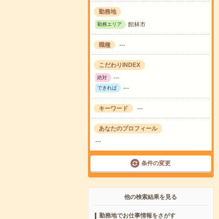
勤務地
館林市
勤務エリア
職種
---
こだわりINDEX
---
絶対
---
できれば
キーワード
---
あなたのプロフィール
---
条件の変更
他の検索結果を見る
勤務地でお仕事情報をさがす