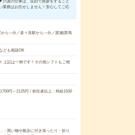
▼介護の仕事は、笑顔で挨拶をすること
い業務はお任せしません！安心してご応
から---分／多々良駅から---分／渡瀬(群馬
なども相談OK
～09:00※ 上記は一例です！その他シフトもご相
700円～2125円 / 初任者以上：時給1500
…・買い物や散歩に付き添ったり・折り