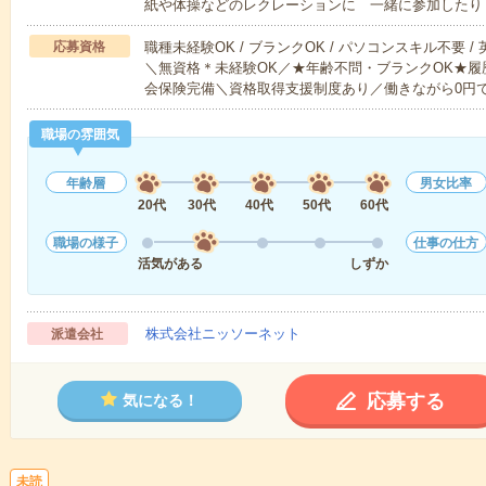
紙や体操などのレクレーションに 一緒に参加したり
応募資格
職種未経験OK / ブランクOK / パソコンスキル不要 /
＼無資格＊未経験OK／★年齢不問・ブランクOK★履
会保険完備＼資格取得支援制度あり／働きながら0円
職場の雰囲気
年齢層
男女比率
20代
30代
40代
50代
60代
職場の様子
仕事の仕方
活気がある
しずか
株式会社ニッソーネット
派遣会社
応募する
気になる！
未読