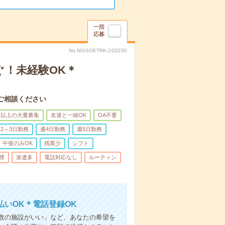
一括
応募
No.NISSOETRK-2SD230
ぐ！未経験OK＊
ご相談ください
名以上の大量募集
友達と一緒OK
OA不要
2～3日勤務
週4日勤務
週5日勤務
午後のみOK
残業少
シフト
煙
派遣多
電話対応なし
ルーティン
いOK＊電話登録OK
人数の施設がいい」など、あなたの希望を