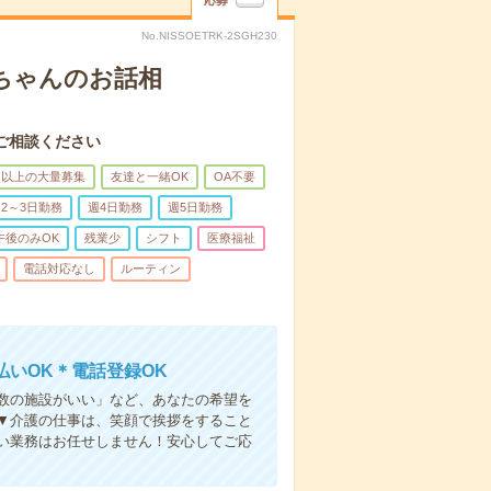
応募
No.NISSOETRK-2SGH230
あちゃんのお話相
ご相談ください
名以上の大量募集
友達と一緒OK
OA不要
2～3日勤務
週4日勤務
週5日勤務
午後のみOK
残業少
シフト
医療福祉
電話対応なし
ルーティン
いOK＊電話登録OK
人数の施設がいい」など、あなたの希望を
▼介護の仕事は、笑顔で挨拶をすること
い業務はお任せしません！安心してご応