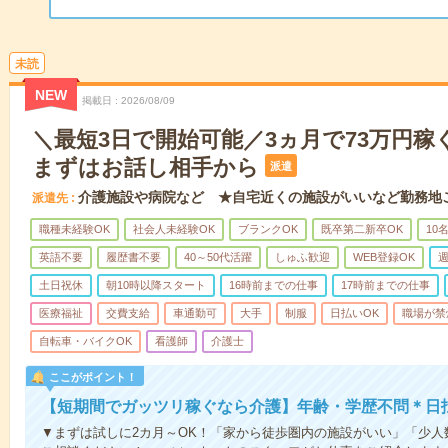
未読
NEW
掲載日
2026/08/09
＼最短3日で開始可能／3ヵ月で73万円稼
まずはお話し相手から
派遣
介護施設や病院など ★自宅近くの施設がいいなど勤務地
派遣先
職種未経験OK
社会人未経験OK
ブランクOK
既卒第二新卒OK
10
英語不要
履歴書不要
40～50代活躍
しゅふ歓迎
WEB登録OK
週
土日祝休
朝10時以降スタート
16時前までの仕事
17時前までの仕事
医療福祉
交費支給
車通勤可
大手
制服
日払いOK
職場が禁
自転車・バイクOK
看護師
介護士
ここがポイント！
【短期間でガッツリ稼ぐなら介護】年齢・学歴不問＊日払
▼まずは試しに2カ月～OK！「家から徒歩圏内の施設がいい」「少