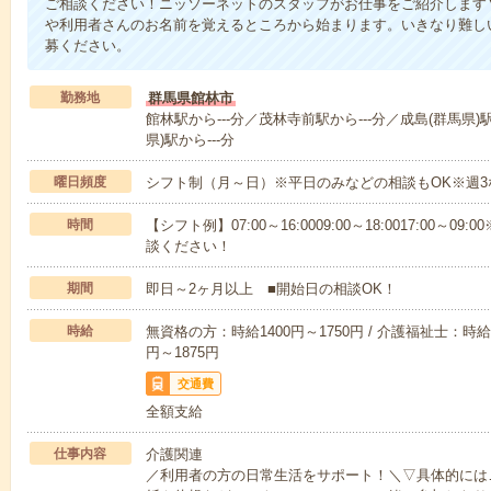
ご相談ください！ニッソーネットのスタッフがお仕事をご紹介します
や利用者さんのお名前を覚えるところから始まります。いきなり難し
募ください。
勤務地
群馬県館林市
館林駅から---分／茂林寺前駅から---分／成島(群馬県)駅
県)駅から---分
曜日頻度
シフト制（月～日）※平日のみなどの相談もOK※週3
時間
【シフト例】07:00～16:0009:00～18:0017:00
談ください！
期間
即日～2ヶ月以上 ■開始日の相談OK！
時給
無資格の方：時給1400円～1750円 / 介護福祉士：時給1
円～1875円
交通費
全額支給
仕事内容
介護関連
／利用者の方の日常生活をサポート！＼▽具体的には