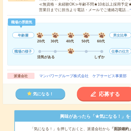
≪無資格・未経験OK≫年齢不問★10名以上採用予定
営業日までに担当より電話・メールでご連絡2)電話…
職場の雰囲気
年齢層
男女比率
20代
30代
40代
50代
60代
職場の様子
仕事の仕方
活気がある
しずか
マンパワーグループ株式会社 ケアサービス事業部 
派遣会社
応募する
気になる！
興味があったら「★気になる！」を
「気になる！」を押しておくと、派遣会社から
「面談確約