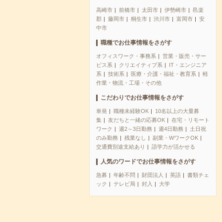
高崎市
前橋市
太田市
伊勢崎市
邑楽
郡
藤岡市
桐生市
渋川市
富岡市
安
中市
職種でお仕事情報をさがす
オフィスワーク・事務系
営業・販売・サー
ビス系
クリエイティブ系
IT・エンジニア
系
技術系
医療・介護・福祉・教育系
軽
作業・物流・工場・その他
こだわりでお仕事情報をさがす
単発
職種未経験OK
10名以上の大量募
集
友だちと一緒の応募OK
在宅・リモート
ワーク
週2～3日勤務
週4日勤務
土日祝
のみ勤務
残業なし
副業・WワークOK
交通費別途支給あり
語学力が活かせる
人気のワードでお仕事情報をさがす
急募
年齢不問
財団法人
英語
書類チェ
ック
テレビ局
封入
大学