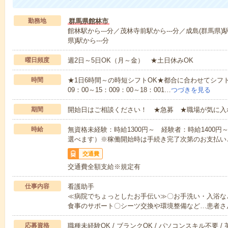
勤務地
群馬県館林市
館林駅から---分／茂林寺前駅から---分／成島(群馬県)駅
県)駅から---分
曜日頻度
週2日～5日OK（月～金） ★土日休みOK
時間
★1日6時間～の時短シフトOK★都合に合わせてシフト
09：00～15：009：00～18：001…
つづきを見る
期間
開始日はご相談ください！ ★急募 ★職場が気に入
時給
無資格未経験：時給1300円～ 経験者：時給1400
選べます）※稼働開始時は手続き完了次第のお支払い
交通費
交通費全額支給※規定有
仕事内容
看護助手
≪病院でちょっとしたお手伝い≫〇お手洗い・入浴な
食事のサポート〇シーツ交換や環境整備など…患者さ
応募資格
職種未経験OK / ブランクOK / パソコンスキル不要 /