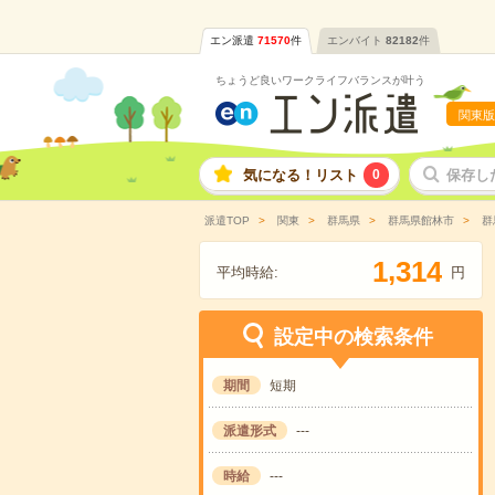
エン派遣
71570
件
エンバイト
82182
件
ちょうど良いワークライフバランスが叶う
関東版
気になる！リスト
0
保存し
派遣TOP
関東
群馬県
群馬県館林市
群
,
1
3
1
4
平均時給:
円
設定中の検索条件
期間
短期
派遣形式
---
時給
---