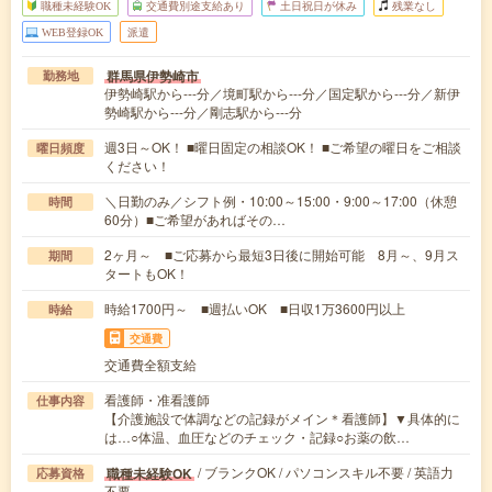
職種未経験OK
交通費別途支給あり
土日祝日が休み
残業なし
WEB登録OK
派遣
群馬県伊勢崎市
勤務地
伊勢崎駅から---分／境町駅から---分／国定駅から---分／新伊
勢崎駅から---分／剛志駅から---分
週3日～OK！ ■曜日固定の相談OK！ ■ご希望の曜日をご相談
曜日頻度
ください！
＼日勤のみ／シフト例・10:00～15:00・9:00～17:00（休憩
時間
60分）■ご希望があればその…
2ヶ月～ ■ご応募から最短3日後に開始可能 8月～、9月ス
期間
タートもOK！
時給1700円～ ■週払いOK ■日収1万3600円以上
時給
交通費
交通費全額支給
看護師・准看護師
仕事内容
【介護施設で体調などの記録がメイン＊看護師】▼具体的に
は…○体温、血圧などのチェック・記録○お薬の飲…
/ ブランクOK / パソコンスキル不要 / 英語力
職種未経験OK
応募資格
不要