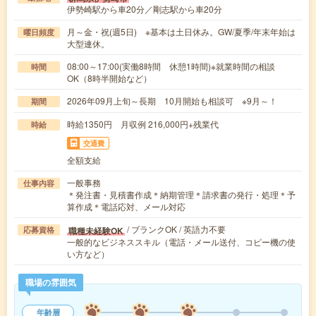
伊勢崎駅から車20分／剛志駅から車20分
月～金・祝(週5日) ※基本は土日休み。GW/夏季/年末年始は
曜日頻度
大型連休。
08:00～17:00(実働8時間 休憩1時間)※就業時間の相談
時間
OK（8時半開始など）
2026年09月上旬～長期 10月開始も相談可 ※9月～！
期間
時給1350円 月収例 216,000円+残業代
時給
交通費
全額支給
一般事務
仕事内容
＊発注書・見積書作成＊納期管理＊請求書の発行・処理＊予
算作成＊電話応対、メール対応
/ ブランクOK / 英語力不要
職種未経験OK
応募資格
一般的なビジネススキル（電話・メール送付、コピー機の使
い方など）
職場の雰囲気
年齢層