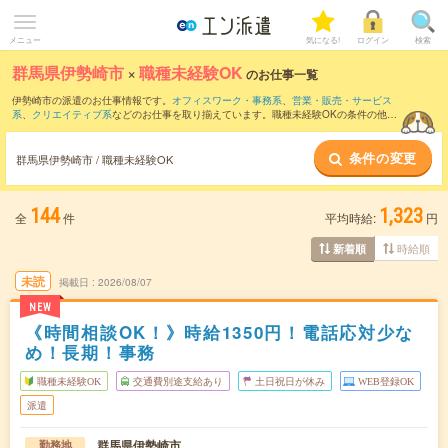
メニュー
気になる!
ログイン
検索
群馬県伊勢崎市
×
職種未経験OK
のお仕事一覧
伊勢崎市の派遣のお仕事情報です。
オフィスワーク・事務系
、
営業・販売・サービス
系
、
クリエイティブ系
などのお仕事を取り揃えています。職種未経験OKの条件の他
に、
交通費別途支給あり
、
友だちと一緒の応募OK
、
残業なし
などのこだわり条件も取
り揃えています。
条件の変更
群馬県伊勢崎市 / 職種未経験OK
144
1,323
全
件
平均時給:
円
時給順
新着順
未読
掲載日
2026/08/07
NEW
《時間相談OK！》時給1350円！電話応対少な
め！長期！事務
職種未経験OK
交通費別途支給あり
土日祝日が休み
WEB登録OK
派遣
群馬県伊勢崎市
勤務地