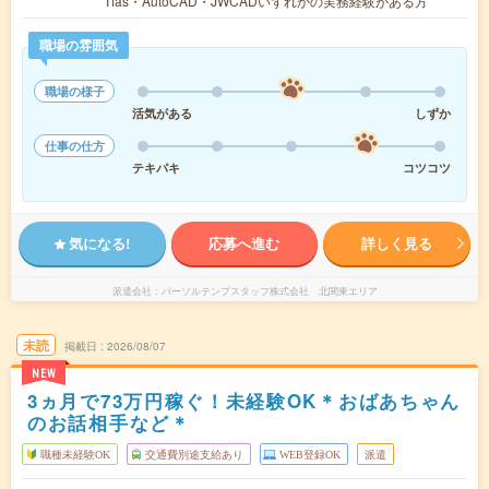
Tfas・AutoCAD・JWCADいずれかの実務経験がある方
職場の雰囲気
職場の様子
活気がある
しずか
仕事の仕方
テキパキ
コツコツ
気になる!
応募へ進む
詳しく見る
派遣会社
パーソルテンプスタッフ株式会社 北関東エリア
未読
掲載日
2026/08/07
NEW
3ヵ月で73万円稼ぐ！未経験OK＊おばあちゃん
のお話相手など＊
職種未経験OK
交通費別途支給あり
WEB登録OK
派遣