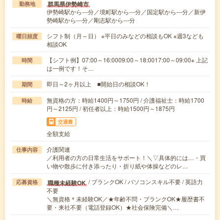
群馬県伊勢崎市
勤務地
伊勢崎駅から---分／境町駅から---分／国定駅から---分／新伊
勢崎駅から---分／剛志駅から---分
シフト制（月～日） ※平日のみなどの相談もOK ※週3なども
曜日頻度
相談OK
【シフト例】07:00～16:0009:00～18:0017:00～09:00※ 上記
時間
は一例です！そ…
即日～2ヶ月以上 ■開始日の相談OK！
期間
無資格の方：時給1400円～1750円 / 介護福祉士：時給1700
時給
円～2125円 / 初任者以上：時給1500円～1875円
交通費
全額支給
介護関連
仕事内容
／利用者の方の日常生活をサポート！＼▽具体的には…・買
い物や散歩に付き添ったり・折り紙や体操などのレ…
/ ブランクOK / パソコンスキル不要 / 英語力
職種未経験OK
応募資格
不要
＼無資格＊未経験OK／★年齢不問・ブランクOK★履歴書不
要・来社不要（電話登録OK）★社会保険完備＼…