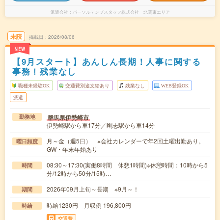
派遣会社
パーソルテンプスタッフ株式会社 北関東エリア
未読
掲載日
2026/08/06
NEW
【9月スタート】あんしん長期！人事に関する
事務！残業なし
職種未経験OK
交通費別途支給あり
残業なし
WEB登録OK
派遣
群馬県伊勢崎市
勤務地
伊勢崎駅から車17分／剛志駅から車14分
月～金（週5日） ※会社カレンダーで年2回土曜出勤あり。
曜日頻度
GW・年末年始あり
08:30～17:30(実働8時間 休憩1時間)※休憩時間：10時から5
時間
分/12時から50分/15時…
2026年09月上旬～長期 ※9月～！
期間
時給1230円 月収例 196,800円
時給
交通費