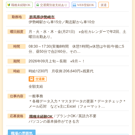
職種未経験OK
交通費別途支給あり
WEB登録OK
派遣
群馬県伊勢崎市
勤務地
伊勢崎駅から車15分／剛志駅から車10分
月・火・水・木・金(月21日) ※会社カレンダーで年2回、土
曜日頻度
曜日出勤あり。
08:30～17:30(実働8時間 休憩1時間)※休憩は午前/午後に5
時間
分、昼50分で合計60分。その…
2026年09月上旬～長期 ※9月～！
期間
時給1230円 月収例 206,640円+残業代
時給
交通費
全額支給
一般事務
仕事内容
＊各種データ入力＊マスタデータの更新＊データチェック＊
メール応対 など※主にExcel（フォーマット…
/ ブランクOK / 英語力不要
職種未経験OK
応募資格
パソコンの基本操作ができる方
職場の雰囲気