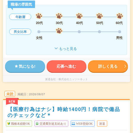
職場の雰囲気
年齢層
20代
30代
40代
50代
60代
男女比率
女性
男性
もっと見る
気になる!
応募へ進む
詳しく見る
派遣会社
株式会社ニッソーネット
未読
掲載日
2026/08/07
NEW
【医療行為はナシ】時給1400円！病院で備品
のチェックなど＊
職種未経験OK
交通費別途支給あり
WEB登録OK
派遣