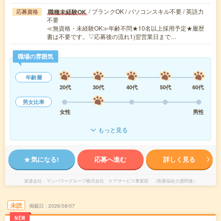
/ ブランクOK / パソコンスキル不要 / 英語力
職種未経験OK
応募資格
不要
≪無資格・未経験OK≫年齢不問★10名以上採用予定★履歴
書は不要です。▽応募後の流れ1)翌営業日まで…
職場の雰囲気
年齢層
20代
30代
40代
50代
60代
男女比率
女性
男性
もっと見る
気になる!
応募へ進む
詳しく見る
派遣会社
マンパワーグループ株式会社 ケアサービス事業部 （医療福祉介護関連）
未読
掲載日
2026/08/07
NEW