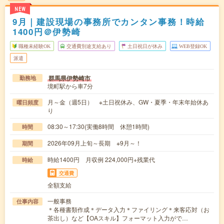
NEW
9月｜建設現場の事務所でカンタン事務！時給
1400円＠伊勢崎
職種未経験OK
交通費別途支給あり
土日祝日が休み
WEB登録OK
派遣
群馬県伊勢崎市
勤務地
境町駅から車7分
月～金（週5日） ※土日祝休み、GW・夏季・年末年始休あ
曜日頻度
り
08:30～17:30(実働8時間 休憩1時間)
時間
2026年09月上旬～長期 ※9月～！
期間
時給1400円 月収例 224,000円+残業代
時給
交通費
全額支給
一般事務
仕事内容
＊各種書類作成＊データ入力＊ファイリング＊来客応対（お
茶出し）など【OAスキル】フォーマット入力がで…