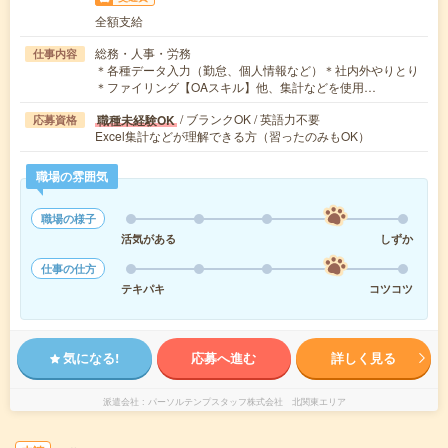
全額支給
総務・人事・労務
仕事内容
＊各種データ入力（勤怠、個人情報など）＊社内外やりとり
＊ファイリング【OAスキル】他、集計などを使用…
/ ブランクOK / 英語力不要
職種未経験OK
応募資格
Excel集計などが理解できる方（習ったのみもOK）
職場の雰囲気
職場の様子
活気がある
しずか
仕事の仕方
テキパキ
コツコツ
気になる!
応募へ進む
詳しく見る
派遣会社
パーソルテンプスタッフ株式会社 北関東エリア