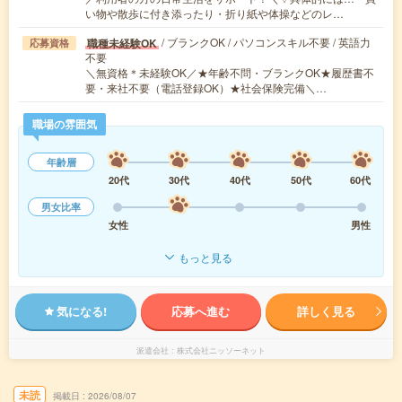
い物や散歩に付き添ったり・折り紙や体操などのレ…
/ ブランクOK / パソコンスキル不要 / 英語力
職種未経験OK
応募資格
不要
＼無資格＊未経験OK／★年齢不問・ブランクOK★履歴書不
要・来社不要（電話登録OK）★社会保険完備＼…
職場の雰囲気
年齢層
20代
30代
40代
50代
60代
男女比率
女性
男性
もっと見る
気になる!
応募へ進む
詳しく見る
派遣会社
株式会社ニッソーネット
未読
掲載日
2026/08/07