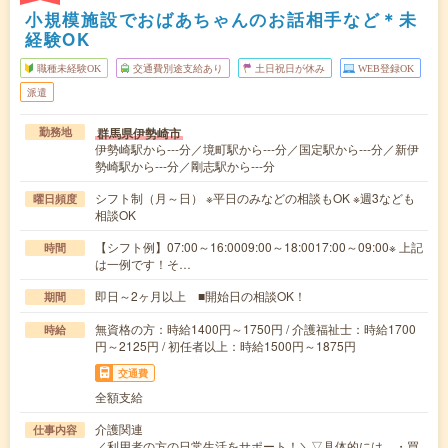
小規模施設でおばあちゃんのお話相手など＊未
経験OK
職種未経験OK
交通費別途支給あり
土日祝日が休み
WEB登録OK
派遣
群馬県伊勢崎市
勤務地
伊勢崎駅から---分／境町駅から---分／国定駅から---分／新伊
勢崎駅から---分／剛志駅から---分
シフト制（月～日） ※平日のみなどの相談もOK ※週3なども
曜日頻度
相談OK
【シフト例】07:00～16:0009:00～18:0017:00～09:00※ 上記
時間
は一例です！そ…
即日～2ヶ月以上 ■開始日の相談OK！
期間
無資格の方：時給1400円～1750円 / 介護福祉士：時給1700
時給
円～2125円 / 初任者以上：時給1500円～1875円
交通費
全額支給
介護関連
仕事内容
／利用者の方の日常生活をサポート！＼▽具体的には…・買