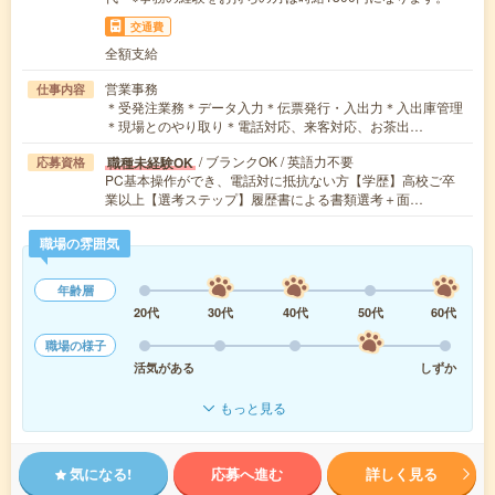
交通費
全額支給
営業事務
仕事内容
＊受発注業務＊データ入力＊伝票発行・入出力＊入出庫管理
＊現場とのやり取り＊電話対応、来客対応、お茶出…
/ ブランクOK / 英語力不要
職種未経験OK
応募資格
PC基本操作ができ、電話対に抵抗ない方【学歴】高校ご卒
業以上【選考ステップ】履歴書による書類選考＋面…
職場の雰囲気
年齢層
20代
30代
40代
50代
60代
職場の様子
活気がある
しずか
もっと見る
気になる!
応募へ進む
詳しく見る