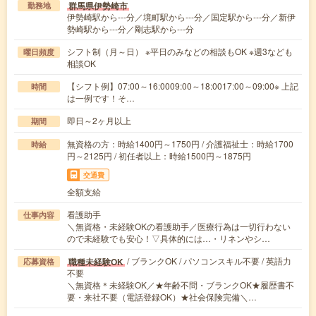
群馬県伊勢崎市
勤務地
伊勢崎駅から---分／境町駅から---分／国定駅から---分／新伊
勢崎駅から---分／剛志駅から---分
シフト制（月～日） ※平日のみなどの相談もOK ※週3なども
曜日頻度
相談OK
【シフト例】07:00～16:0009:00～18:0017:00～09:00※ 上記
時間
は一例です！そ…
即日～2ヶ月以上
期間
無資格の方：時給1400円～1750円 / 介護福祉士：時給1700
時給
円～2125円 / 初任者以上：時給1500円～1875円
交通費
全額支給
看護助手
仕事内容
＼無資格・未経験OKの看護助手／医療行為は一切行わない
ので未経験でも安心！▽具体的には…・リネンやシ…
/ ブランクOK / パソコンスキル不要 / 英語力
職種未経験OK
応募資格
不要
＼無資格＊未経験OK／★年齢不問・ブランクOK★履歴書不
要・来社不要（電話登録OK）★社会保険完備＼…