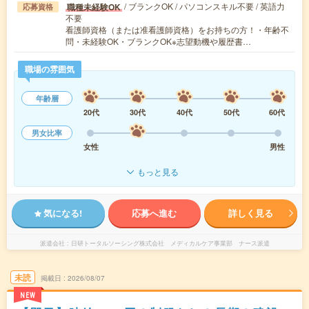
/ ブランクOK / パソコンスキル不要 / 英語力
職種未経験OK
応募資格
不要
看護師資格（または准看護師資格）をお持ちの方！・年齢不
問・未経験OK・ブランクOK※志望動機や履歴書…
職場の雰囲気
年齢層
20代
30代
40代
50代
60代
男女比率
女性
男性
もっと見る
気になる!
応募へ進む
詳しく見る
派遣会社
日研トータルソーシング株式会社 メディカルケア事業部 ナース派遣
未読
掲載日
2026/08/07
NEW