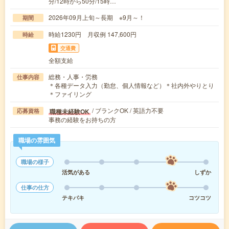
分/12時から50分/15時…
2026年09月上旬～長期 ※9月～！
期間
時給1230円 月収例 147,600円
時給
交通費
全額支給
総務・人事・労務
仕事内容
＊各種データ入力（勤怠、個人情報など）＊社内外やりとり
＊ファイリング
/ ブランクOK / 英語力不要
職種未経験OK
応募資格
事務の経験をお持ちの方
職場の雰囲気
職場の様子
活気がある
しずか
仕事の仕方
テキパキ
コツコツ