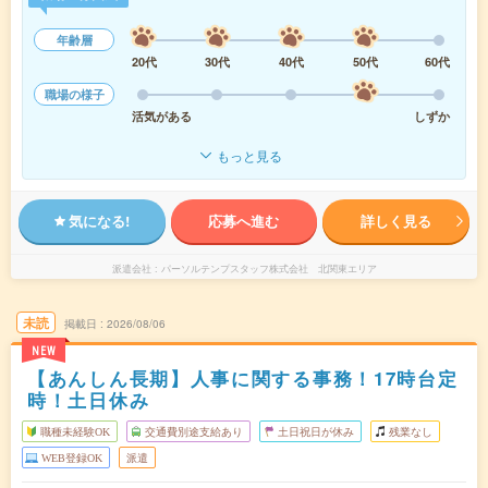
年齢層
20代
30代
40代
50代
60代
職場の様子
活気がある
しずか
もっと見る
気になる!
応募へ進む
詳しく見る
派遣会社
パーソルテンプスタッフ株式会社 北関東エリア
未読
掲載日
2026/08/06
NEW
【あんしん長期】人事に関する事務！17時台定
時！土日休み
職種未経験OK
交通費別途支給あり
土日祝日が休み
残業なし
WEB登録OK
派遣