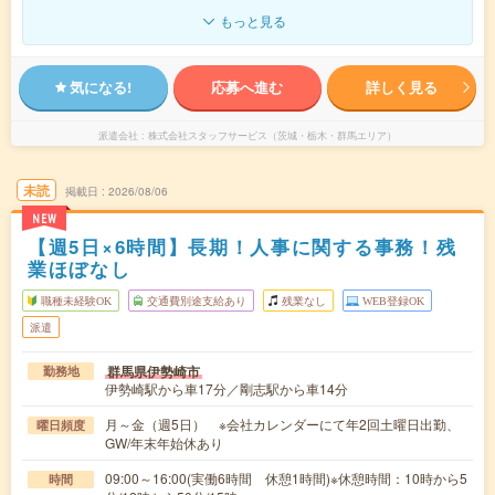
もっと見る
気になる!
応募へ進む
詳しく見る
派遣会社
株式会社スタッフサービス（茨城・栃木・群馬エリア）
未読
掲載日
2026/08/06
NEW
【週5日×6時間】長期！人事に関する事務！残
業ほぼなし
職種未経験OK
交通費別途支給あり
残業なし
WEB登録OK
派遣
群馬県伊勢崎市
勤務地
伊勢崎駅から車17分／剛志駅から車14分
月～金（週5日） ※会社カレンダーにて年2回土曜日出勤、
曜日頻度
GW/年末年始休あり
09:00～16:00(実働6時間 休憩1時間)※休憩時間：10時から5
時間