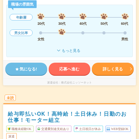
職場の雰囲気
年齢層
20代
30代
40代
50代
60代
男女比率
女性
男性
もっと見る
気になる!
応募へ進む
詳しく見る
派遣会社
株式会社ニッソーネット
未読
給与即払いOK！高時給！土日休み！日勤のお
仕事！モーター組立
職種未経験OK
交通費別途支給あり
土日祝日が休み
WEB登録OK
派遣