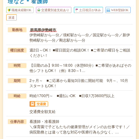
理など＊看護師
職種未経験OK
交通費別途支給あり
土日祝日が休み
WEB登録OK
派遣
群馬県伊勢崎市
勤務地
伊勢崎駅から---分／境町駅から---分／国定駅から---分／新伊
勢崎駅から---分／剛志駅から---分
週2日～OK！ ■曜日固定の相談OK！ ■ご希望の曜日をご相談
曜日頻度
ください！
【日勤のみ】9:00～18:00（休憩60分）■ご希望があればその
時間
他シフトもOK！（例）8:30～1…
2ヶ月～ ■ご応募から最短3日後に開始可能 9月～、10月
期間
スタートもOK！
時給1700円～ ■週払いOK ■日収1万3600円以上
時給
交通費
交通費全額支給
看護師・准看護師
仕事内容
＼保育園で子どもたちの健康管理がメインのお仕事です！／
病院勤務とは違って急な対応や医療行為も少なく、…