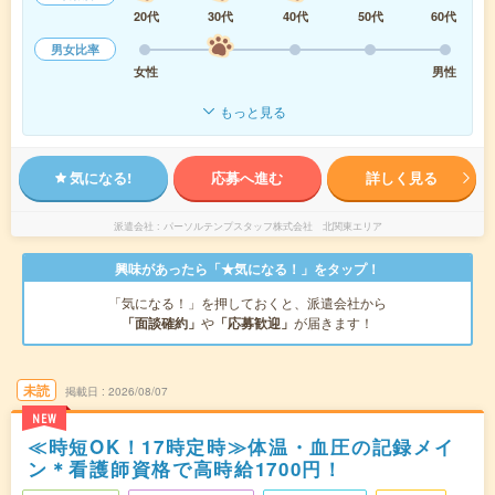
20代
30代
40代
50代
60代
男女比率
女性
男性
もっと見る
気になる!
応募へ進む
詳しく見る
派遣会社
パーソルテンプスタッフ株式会社 北関東エリア
興味があったら「★気になる！」をタップ！
「気になる！」を押しておくと、派遣会社から
「面談確約」
や
「応募歓迎」
が届きます！
未読
掲載日
2026/08/07
NEW
≪時短OK！17時定時≫体温・血圧の記録メイ
ン＊看護師資格で高時給1700円！