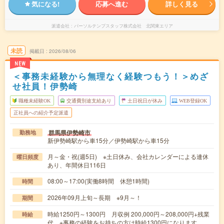
気になる!
応募へ進む
詳しく見る
派遣会社
パーソルテンプスタッフ株式会社 北関東エリア
未読
掲載日
2026/08/06
NEW
＜事務未経験から無理なく経験つもう！＞めざ
せ社員！伊勢崎
職種未経験OK
交通費別途支給あり
土日祝日が休み
WEB登録OK
正社員への紹介予定派遣
群馬県伊勢崎市
勤務地
新伊勢崎駅から車15分／伊勢崎駅から車15分
月～金・祝(週5日) ※土日休み、会社カレンダーによる連休
曜日頻度
あり、年間休日116日
08:00～17:00(実働8時間 休憩1時間)
時間
2026年09月上旬～長期 ※9月～！
期間
時給1250円～1300円 月収例 200,000円～208,000円+残業
時給
代 ※事務の経験をお持ちの方は時給1300円になります。