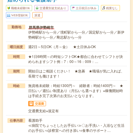
職種未経験OK
交通費別途支給あり
土日祝日が休み
残業なし
WEB登録OK
派遣
群馬県伊勢崎市
勤務地
伊勢崎駅から---分／境町駅から---分／国定駅から---分／新伊
勢崎駅から---分／剛志駅から---分
週2日～5日OK（月～金） ★土日休みOK
曜日頻度
★1日6時間～の時短シフトOK★都合に合わせてシフトが決
時間
められますシフト例：7：00～16：009：…
開始日はご相談ください！ ★急募 ★職場が気に入れば、
期間
長期でも働けます！
無資格未経験：時給1300円～ 経験者：時給1400円～ ★
時給
日払い／週払い制度あり（月払いも選べます）※稼働開始時
は手続き完了次第のお支払いとなります。
交通費
交通費支給※規定有
看護助手
仕事内容
≪病院でちょっとしたお手伝い≫〇お手洗い・入浴など生活
のお手伝い○診察室への付き添い○食事のサポート…