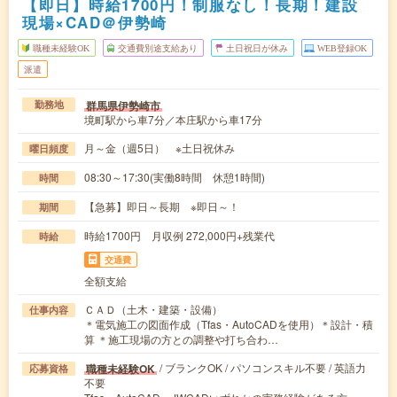
【即日】時給1700円！制服なし！長期！建設
現場×CAD＠伊勢崎
職種未経験OK
交通費別途支給あり
土日祝日が休み
WEB登録OK
派遣
群馬県伊勢崎市
勤務地
境町駅から車7分／本庄駅から車17分
月～金（週5日） ※土日祝休み
曜日頻度
08:30～17:30(実働8時間 休憩1時間)
時間
【急募】即日～長期 ※即日～！
期間
時給1700円 月収例 272,000円+残業代
時給
交通費
全額支給
ＣＡＤ（土木・建築・設備）
仕事内容
＊電気施工の図面作成（Tfas・AutoCADを使用）＊設計・積
算 ＊施工現場の方との調整や打ち合わ…
/ ブランクOK / パソコンスキル不要 / 英語力
職種未経験OK
応募資格
不要