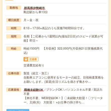
群馬県伊勢崎市
勤務地
剛志駅から車13分
月～金・祝
曜日頻度
8:10～17:00※表記のうち実働7時間50分です。
時間
長期【ご応募から1週間以内(最短2日目)のスピード就業が可
期間
能】即日～
時給1500円 【月収例】322,000円(月収例21日実働残業代
時給
込)
交通費
交通費支給有り
製造（組立・加工）
仕事内容
自動車エアコンに使用するモーターの組立、目視検査業務を
お願いします。(派遣)生活リズムを崩さず働きや…
/ ブランクOK / パソコンスキル不要 / 英語力
職種未経験OK
応募資格
不要
【来社不要、WEB登録OK！】〇未経験大歓迎！〇フリータ
ー、主婦(夫) 大歓迎！ ※お仕事の掛け持ち…