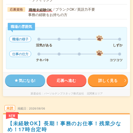
/ ブランクOK / 英語力不要
職種未経験OK
応募資格
事務の経験をお持ちの方
職場の雰囲気
職場の様子
活気がある
しずか
仕事の仕方
テキパキ
コツコツ
気になる!
応募へ進む
詳しく見る
派遣会社
パーソルテンプスタッフ株式会社 北関東エリア
未読
掲載日
2026/08/06
NEW
【未経験OK】長期！事務のお仕事！残業少な
め！17時台定時