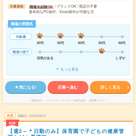
/ ブランクOK / 英語力不要
職種未経験OK
応募資格
基本的なPC操作、Excel操作が可能な方
職場の雰囲気
年齢層
20代
30代
40代
50代
60代
職場の様子
活気がある
しずか
もっと見る
気になる!
応募へ進む
詳しく見る
派遣会社
パーソルテンプスタッフ株式会社 北関東エリア
未読
掲載日
2026/08/07
NEW
【週2～＊日勤のみ】保育園で子どもの健康管