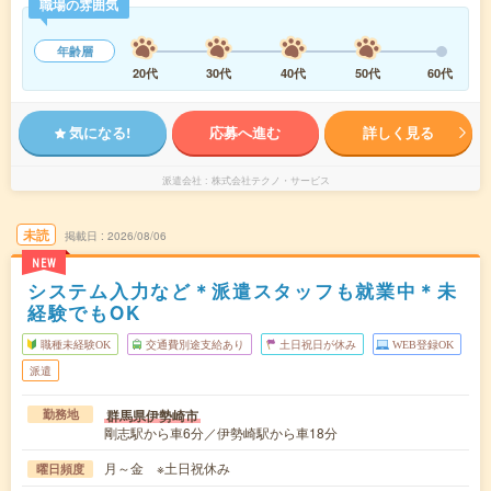
職場の雰囲気
年齢層
20代
30代
40代
50代
60代
気になる!
応募へ進む
詳しく見る
派遣会社
株式会社テクノ・サービス
未読
掲載日
2026/08/06
NEW
システム入力など＊派遣スタッフも就業中＊未
経験でもOK
職種未経験OK
交通費別途支給あり
土日祝日が休み
WEB登録OK
派遣
群馬県伊勢崎市
勤務地
剛志駅から車6分／伊勢崎駅から車18分
月～金 ※土日祝休み
曜日頻度