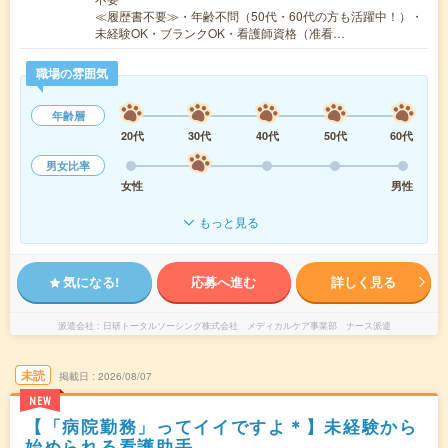
≪履歴書不要≫・年齢不問（50代・60代の方も活躍中！）・
未経験OK・ブランクOK・看護師資格（准看…
職場の雰囲気
年齢層
20代
30代
40代
50代
60代
男女比率
女性
男性
もっと見る
気になる!
応募へ進む
詳しく見る
派遣会社
日研トータルソーシング株式会社 メディカルケア事業部 ナース派遣
未読
掲載日
2026/08/07
NEW
【「病院勤務」ってイイですよ＊】未経験から
始められる看護助手