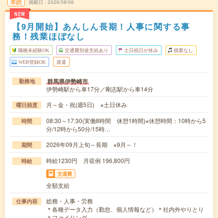
未読
掲載日
2026/08/06
NEW
【9月開始】あんしん長期！人事に関する事
務！残業ほぼなし
職種未経験OK
交通費別途支給あり
土日祝日が休み
残業なし
WEB登録OK
派遣
群馬県伊勢崎市
勤務地
伊勢崎駅から車17分／剛志駅から車14分
月～金・祝(週5日) ※土日休み
曜日頻度
08:30～17:30(実働8時間 休憩1時間)※休憩時間：10時から5
時間
分/12時から50分/15時…
2026年09月上旬～長期 ※9月～！
期間
時給1230円 月収例 196,800円
時給
交通費
全額支給
総務・人事・労務
仕事内容
＊各種データ入力（勤怠、個人情報など）＊社内外やりとり
＊ファイリング