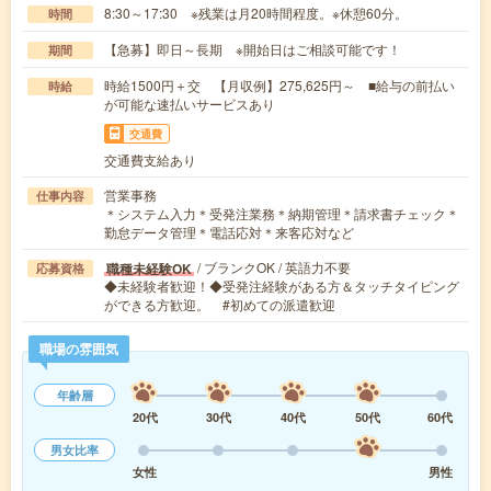
8:30～17:30 ※残業は月20時間程度。※休憩60分。
時間
【急募】即日～長期 ※開始日はご相談可能です！
期間
時給1500円＋交 【月収例】275,625円～ ■給与の前払い
時給
が可能な速払いサービスあり
交通費
交通費支給あり
営業事務
仕事内容
＊システム入力＊受発注業務＊納期管理＊請求書チェック＊
勤怠データ管理＊電話応対＊来客応対など
/ ブランクOK / 英語力不要
職種未経験OK
応募資格
◆未経験者歓迎！◆受発注経験がある方＆タッチタイピング
ができる方歓迎。 #初めての派遣歓迎
職場の雰囲気
年齢層
20代
30代
40代
50代
60代
男女比率
女性
男性