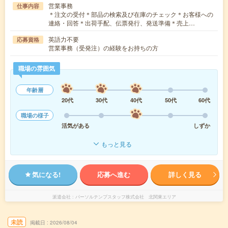
営業事務
仕事内容
＊注文の受付＊部品の検索及び在庫のチェック＊お客様への
連絡・回答＊出荷手配、伝票発行、発送準備＊売上…
英語力不要
応募資格
営業事務（受発注）の経験をお持ちの方
職場の雰囲気
年齢層
20代
30代
40代
50代
60代
職場の様子
活気がある
しずか
もっと見る
気になる!
応募へ進む
詳しく見る
派遣会社
パーソルテンプスタッフ株式会社 北関東エリア
未読
掲載日
2026/08/04