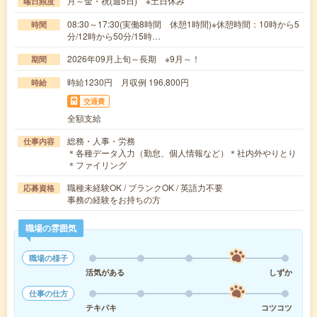
月～金・祝(週5日) ※土日休み
曜日頻度
08:30～17:30(実働8時間 休憩1時間)※休憩時間：10時から5
時間
分/12時から50分/15時…
2026年09月上旬～長期 ※9月～！
期間
時給1230円 月収例 196,800円
時給
交通費
全額支給
総務・人事・労務
仕事内容
＊各種データ入力（勤怠、個人情報など）＊社内外やりとり
＊ファイリング
職種未経験OK / ブランクOK / 英語力不要
応募資格
事務の経験をお持ちの方
職場の雰囲気
職場の様子
活気がある
しずか
仕事の仕方
テキパキ
コツコツ