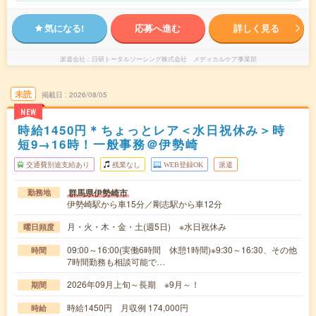
気になる!
応募へ進む
詳しく見る
派遣会社
日研トータルソーシング株式会社 メディカルケア事業部
未読
掲載日
2026/08/05
NEW
時給1450円＊ちょっとレア＜水日祝休み＞時
短9→16時！一般事務＠伊勢崎
交通費別途支給あり
残業なし
WEB登録OK
派遣
群馬県伊勢崎市
勤務地
伊勢崎駅から車15分／剛志駅から車12分
月・火・木・金・土(週5日) ※水日祝休み
曜日頻度
09:00～16:00(実働6時間 休憩1時間)※9:30～16:30、その他
時間
7時間勤務も相談可能で…
2026年09月上旬～長期 ※9月～！
期間
時給1450円 月収例 174,000円
時給