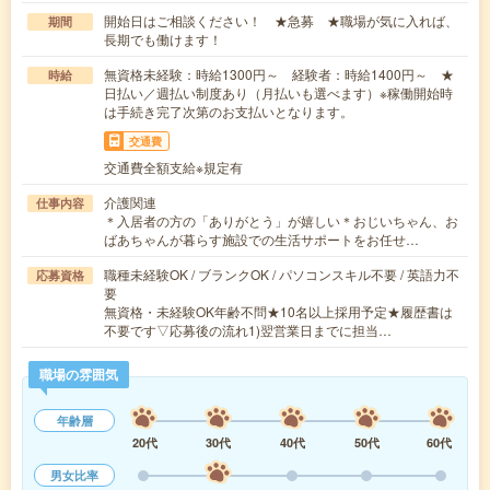
開始日はご相談ください！ ★急募 ★職場が気に入れば、
期間
長期でも働けます！
無資格未経験：時給1300円～ 経験者：時給1400円～ ★
時給
日払い／週払い制度あり（月払いも選べます）※稼働開始時
は手続き完了次第のお支払いとなります。
交通費
交通費全額支給※規定有
介護関連
仕事内容
＊入居者の方の「ありがとう」が嬉しい＊おじいちゃん、お
ばあちゃんが暮らす施設での生活サポートをお任せ…
職種未経験OK / ブランクOK / パソコンスキル不要 / 英語力不
応募資格
要
無資格・未経験OK年齢不問★10名以上採用予定★履歴書は
不要です▽応募後の流れ1)翌営業日までに担当…
職場の雰囲気
年齢層
20代
30代
40代
50代
60代
男女比率