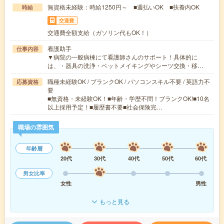
無資格未経験：時給1250円～ ■週払いOK ■扶養内OK
時給
交通費
交通費全額支給（ガソリン代もOK！）
看護助手
仕事内容
▼病院の一般病棟にて看護師さんのサポート！具体的に
は、・器具の洗浄・ベットメイキングやシーツ交換・移…
職種未経験OK / ブランクOK / パソコンスキル不要 / 英語力不
応募資格
要
■無資格・未経験OK！■年齢・学歴不問！ブランクOK!■10名
以上採用予定！■履歴書不要■社会保険完…
職場の雰囲気
年齢層
20代
30代
40代
50代
60代
男女比率
女性
男性
もっと見る