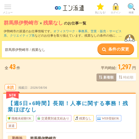
メニュー
気になる!
ログイン
検索
群馬県伊勢崎市
×
残業なし
のお仕事一覧
伊勢崎市の派遣のお仕事情報です。
オフィスワーク・事務系
、
営業・販売・サービス
系
、
クリエイティブ系
などのお仕事を取り揃えています。残業なしの条件の他に、
交
通費別途支給あり
、
職種未経験OK
、
友だちと一緒の応募OK
などのこだわり条件も取
り揃えています。
条件の変更
群馬県伊勢崎市 / 残業なし
43
1,297
全
件
平均時給:
円
時給順
新着順
未読
掲載日
2026/08/06
NEW
【週5日×6時間】長期！人事に関する事務！残
業ほぼなし
職種未経験OK
交通費別途支給あり
残業なし
WEB登録OK
派遣
群馬県伊勢崎市
勤務地