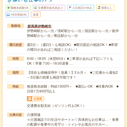
職種未経験OK
交通費別途支給あり
土日祝日が休み
残業なし
WEB登録OK
派遣
群馬県伊勢崎市
勤務地
伊勢崎駅から---分／境町駅から---分／国定駅から---分／新伊
勢崎駅から---分／剛志駅から---分
週3日～（週2日～も相談OK） ■曜日固定の相談OK！ ■希望
曜日頻度
の曜日があればご相談ください！
9:00～18:00（休憩60分）■ご希望があれば下記シフトも
時間
OK！早番 7:00～16:00遅番 …
【現在も積極採用中！急募！】2カ月～ ■ご応募から最短2
期間
～3日後の就業も相談可能です！
無資格未経験：時給1300円～ ■週払いOK ■扶養内OK ■
時給
日収1万400円以上
交通費
交通費全額支給（ガソリン代もOK！）
介護関連
仕事内容
≪介護施設での生活サポート≫▽具体的なお仕事は…・食事
の配膳や食事中の見守り・トイレやお風呂のサポー…