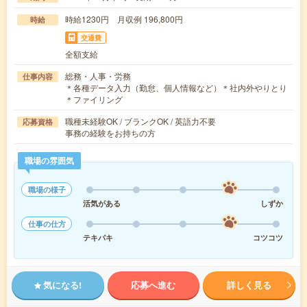
時給1230円 月収例 196,800円
時給
交通費
全額支給
総務・人事・労務
仕事内容
＊各種データ入力（勤怠、個人情報など）＊社内外やりとり
＊ファイリング
職種未経験OK / ブランクOK / 英語力不要
応募資格
事務の経験をお持ちの方
職場の雰囲気
職場の様子
活気がある
しずか
仕事の仕方
テキパキ
コツコツ
気になる!
応募へ進む
詳しく見る