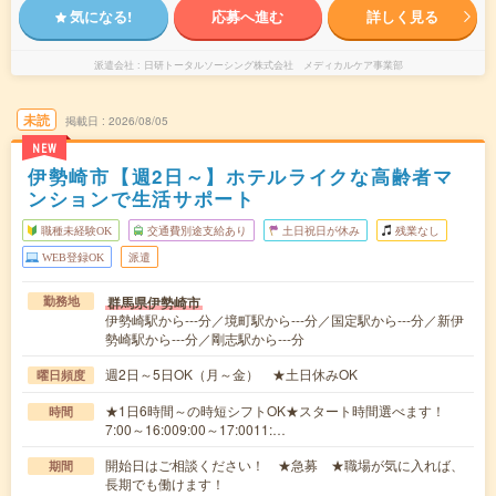
気になる!
応募へ進む
詳しく見る
派遣会社
日研トータルソーシング株式会社 メディカルケア事業部
未読
掲載日
2026/08/05
NEW
伊勢崎市【週2日～】ホテルライクな高齢者マ
ンションで生活サポート
職種未経験OK
交通費別途支給あり
土日祝日が休み
残業なし
WEB登録OK
派遣
群馬県伊勢崎市
勤務地
伊勢崎駅から---分／境町駅から---分／国定駅から---分／新伊
勢崎駅から---分／剛志駅から---分
週2日～5日OK（月～金） ★土日休みOK
曜日頻度
★1日6時間～の時短シフトOK★スタート時間選べます！
時間
7:00～16:009:00～17:0011:…
開始日はご相談ください！ ★急募 ★職場が気に入れば、
期間
長期でも働けます！