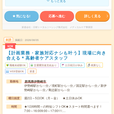
もっと見る
気になる!
応募へ進む
詳しく見る
派遣会社
日研トータルソーシング株式会社 メディカルケア事業部
未読
掲載日
2026/08/05
NEW
【計画業務・家族対応ナシも叶う】現場に向き
合える＊高齢者ケアスタッフ
職種未経験OK
交通費別途支給あり
土日祝日が休み
残業なし
WEB登録OK
派遣
群馬県伊勢崎市
勤務地
伊勢崎駅から---分／境町駅から---分／国定駅から---分／新伊
勢崎駅から---分／剛志駅から---分
週2日～5日OK（月～金） ★土日休みOK
曜日頻度
★1日6時間～の時短シフトOK★スタート時間選べます！
時間
7:00～16:009:00～17:0011:…