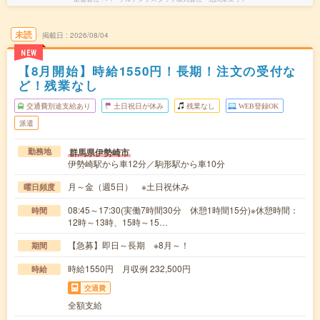
未読
掲載日
2026/08/04
NEW
【8月開始】時給1550円！長期！注文の受付な
ど！残業なし
交通費別途支給あり
土日祝日が休み
残業なし
WEB登録OK
派遣
群馬県伊勢崎市
勤務地
伊勢崎駅から車12分／駒形駅から車10分
月～金（週5日） ※土日祝休み
曜日頻度
08:45～17:30(実働7時間30分 休憩1時間15分)※休憩時間：
時間
12時～13時、15時～15…
【急募】即日～長期 ※8月～！
期間
時給1550円 月収例 232,500円
時給
交通費
全額支給