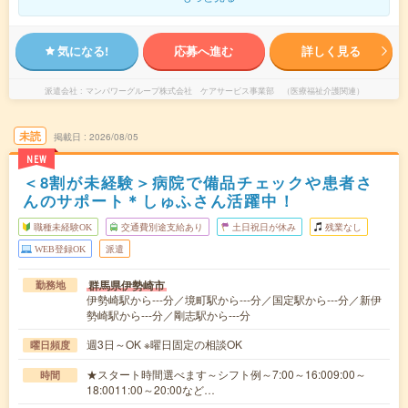
気になる!
応募へ進む
詳しく見る
派遣会社
マンパワーグループ株式会社 ケアサービス事業部 （医療福祉介護関連）
未読
掲載日
2026/08/05
NEW
＜8割が未経験＞病院で備品チェックや患者さ
んのサポート＊しゅふさん活躍中！
職種未経験OK
交通費別途支給あり
土日祝日が休み
残業なし
WEB登録OK
派遣
群馬県伊勢崎市
勤務地
伊勢崎駅から---分／境町駅から---分／国定駅から---分／新伊
勢崎駅から---分／剛志駅から---分
週3日～OK ※曜日固定の相談OK
曜日頻度
★スタート時間選べます～シフト例～7:00～16:009:00～
時間
18:0011:00～20:00など…