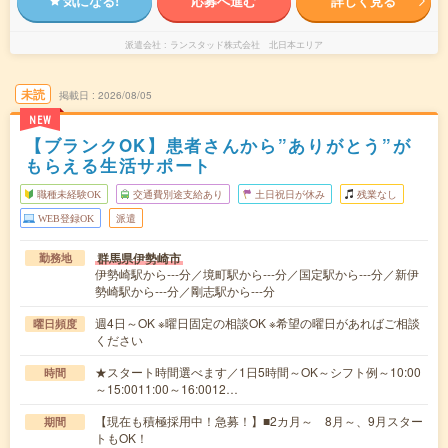
気になる!
応募へ進む
詳しく見る
派遣会社
ランスタッド株式会社 北日本エリア
未読
掲載日
2026/08/05
NEW
【ブランクOK】患者さんから”ありがとう”が
もらえる生活サポート
職種未経験OK
交通費別途支給あり
土日祝日が休み
残業なし
WEB登録OK
派遣
群馬県伊勢崎市
勤務地
伊勢崎駅から---分／境町駅から---分／国定駅から---分／新伊
勢崎駅から---分／剛志駅から---分
週4日～OK ※曜日固定の相談OK ※希望の曜日があればご相談
曜日頻度
ください
★スタート時間選べます／1日5時間～OK～シフト例～10:00
時間
～15:0011:00～16:0012…
【現在も積極採用中！急募！】■2カ月～ 8月～、9月スター
期間
トもOK！