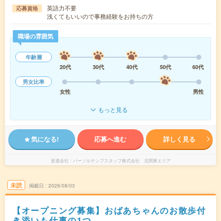
英語力不要
応募資格
浅くてもいいので事務経験をお持ちの方
職場の雰囲気
年齢層
20代
30代
40代
50代
60代
男女比率
女性
男性
もっと見る
気になる!
応募へ進む
詳しく見る
派遣会社
パーソルテンプスタッフ株式会社 北関東エリア
未読
掲載日
2026/08/03
【オープニング募集】おばあちゃんのお散歩付
き添いも仕事の1つ