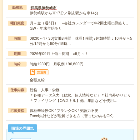
群馬県伊勢崎市
勤務地
伊勢崎駅から車17分／剛志駅から車14分
月～金（週5日） ※会社カレンダーで年2回土曜出勤あり。
曜日頻度
GW・年末年始あり
08:30～17:30(実働8時間 休憩1時間)※休憩時間：10時から5
時間
分/12時から50分/15時…
2026年09月上旬～長期 ※9月～！
期間
時給1230円 月収例 196,800円
時給
交通費
全額支給
総務・人事・労務
仕事内容
＊各種データ入力（勤怠、個人情報など）＊社内外やりとり
＊ファイリング【OAスキル】他、集計などを使用…
職種未経験OK / ブランクOK / 英語力不要
応募資格
Excel集計などが理解できる方（習ったのみもOK）
職場の雰囲気