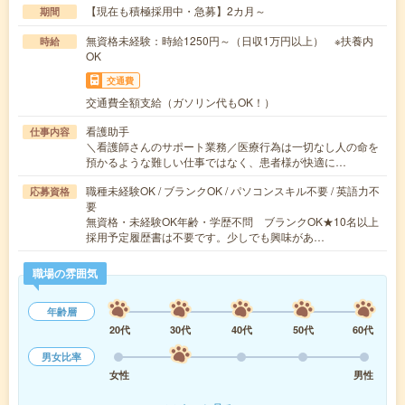
【現在も積極採用中・急募】2カ月～
期間
無資格未経験：時給1250円～（日収1万円以上） ※扶養内
時給
OK
交通費
交通費全額支給（ガソリン代もOK！）
看護助手
仕事内容
＼看護師さんのサポート業務／医療行為は一切なし人の命を
預かるような難しい仕事ではなく、患者様が快適に…
職種未経験OK / ブランクOK / パソコンスキル不要 / 英語力不
応募資格
要
無資格・未経験OK年齢・学歴不問 ブランクOK★10名以上
採用予定履歴書は不要です。少しでも興味があ…
職場の雰囲気
年齢層
20代
30代
40代
50代
60代
男女比率
女性
男性