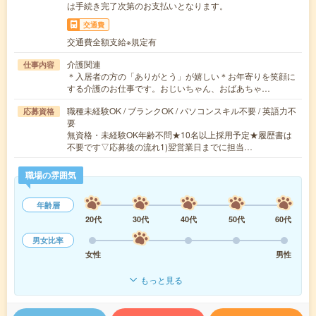
は手続き完了次第のお支払いとなります。
交通費
交通費全額支給※規定有
介護関連
仕事内容
＊入居者の方の「ありがとう」が嬉しい＊お年寄りを笑顔に
する介護のお仕事です。おじいちゃん、おばあちゃ…
職種未経験OK / ブランクOK / パソコンスキル不要 / 英語力不
応募資格
要
無資格・未経験OK年齢不問★10名以上採用予定★履歴書は
不要です▽応募後の流れ1)翌営業日までに担当…
職場の雰囲気
年齢層
20代
30代
40代
50代
60代
男女比率
女性
男性
もっと見る