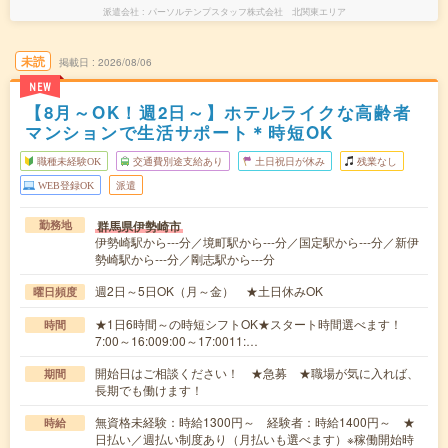
派遣会社
パーソルテンプスタッフ株式会社 北関東エリア
未読
掲載日
2026/08/06
NEW
【8月～OK！週2日～】ホテルライクな高齢者
マンションで生活サポート＊時短OK
職種未経験OK
交通費別途支給あり
土日祝日が休み
残業なし
WEB登録OK
派遣
群馬県伊勢崎市
勤務地
伊勢崎駅から---分／境町駅から---分／国定駅から---分／新伊
勢崎駅から---分／剛志駅から---分
週2日～5日OK（月～金） ★土日休みOK
曜日頻度
★1日6時間～の時短シフトOK★スタート時間選べます！
時間
7:00～16:009:00～17:0011:…
開始日はご相談ください！ ★急募 ★職場が気に入れば、
期間
長期でも働けます！
無資格未経験：時給1300円～ 経験者：時給1400円～ ★
時給
日払い／週払い制度あり（月払いも選べます）※稼働開始時