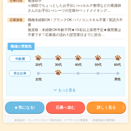
看護助手
仕事内容
≪病院でちょっとしたお手伝い≫○カルテ整理などの看護師
さんのお手伝い○シーツの交換やベッドメイキング…
職種未経験OK / ブランクOK / パソコンスキル不要 / 英語力不
応募資格
要
無資格・未経験OK年齢不問★10名以上採用予定★履歴書は
不要です▽応募後の流れ1)翌営業日までに担当…
職場の雰囲気
年齢層
20代
30代
40代
50代
60代
男女比率
女性
男性
もっと見る
気になる!
応募へ進む
詳しく見る
派遣会社
マンパワーグループ株式会社 ケアサービス事業部 （医療福祉介護関連）