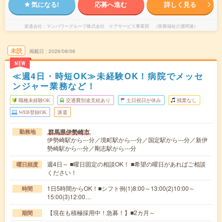
気になる!
応募へ進む
詳しく見る
派遣会社
マンパワーグループ株式会社 ケアサービス事業部 （医療福祉介護関連）
未読
掲載日
2026/08/06
NEW
≪週4日・時短OK≫未経験OK！病院でメッセ
ンジャー業務など！
職種未経験OK
交通費別途支給あり
土日祝日が休み
残業なし
WEB登録OK
派遣
群馬県伊勢崎市
勤務地
伊勢崎駅から---分／境町駅から---分／国定駅から---分／新伊
勢崎駅から---分／剛志駅から---分
週4日～ ■曜日固定の相談OK！ ■希望の曜日があればご相談
曜日頻度
ください！
1日5時間からOK！■シフト例(1)8:00～13:00(2)10:00～
時間
15:00(3)12:00…
【現在も積極採用中！急募！】■2カ月～
期間