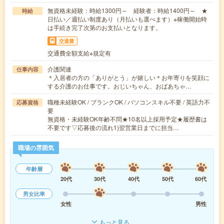
無資格未経験：時給1300円～ 経験者：時給1400円～ ★
時給
日払い／週払い制度あり（月払いも選べます）※稼働開始時
は手続き完了次第のお支払いとなります。
交通費
交通費全額支給※規定有
介護関連
仕事内容
＊入居者の方の「ありがとう」が嬉しい＊お年寄りを笑顔に
する介護のお仕事です。おじいちゃん、おばあちゃ…
職種未経験OK / ブランクOK / パソコンスキル不要 / 英語力不
応募資格
要
無資格・未経験OK年齢不問★10名以上採用予定★履歴書は
不要です▽応募後の流れ1)翌営業日までに担当…
職場の雰囲気
年齢層
20代
30代
40代
50代
60代
男女比率
女性
男性
もっと見る