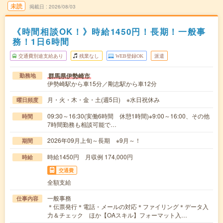
未読
掲載日
2026/08/03
《時間相談OK！》時給1450円！長期！一般事
務！1日6時間
交通費別途支給あり
残業なし
WEB登録OK
派遣
群馬県伊勢崎市
勤務地
伊勢崎駅から車15分／剛志駅から車12分
月・火・木・金・土(週5日) ※水日祝休み
曜日頻度
09:30～16:30(実働6時間 休憩1時間)※9:00～16:00、その他
時間
7時間勤務も相談可能で…
2026年09月上旬～長期 ※9月～！
期間
時給1450円 月収例 174,000円
時給
交通費
全額支給
一般事務
仕事内容
＊伝票発行＊電話・メールの対応＊ファイリング＊データ入
力＆チェック ほか【OAスキル】フォーマット入…