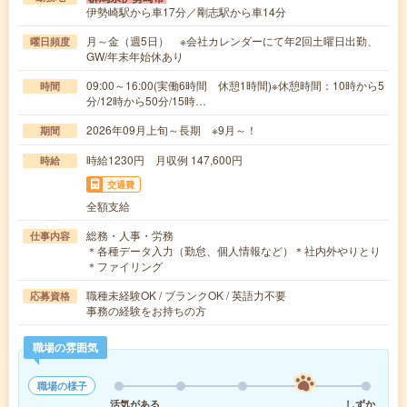
伊勢崎駅から車17分／剛志駅から車14分
月～金（週5日） ※会社カレンダーにて年2回土曜日出勤、
曜日頻度
GW/年末年始休あり
09:00～16:00(実働6時間 休憩1時間)※休憩時間：10時から5
時間
分/12時から50分/15時…
2026年09月上旬～長期 ※9月～！
期間
時給1230円 月収例 147,600円
時給
交通費
全額支給
総務・人事・労務
仕事内容
＊各種データ入力（勤怠、個人情報など）＊社内外やりとり
＊ファイリング
職種未経験OK / ブランクOK / 英語力不要
応募資格
事務の経験をお持ちの方
職場の雰囲気
職場の様子
活気がある
しずか