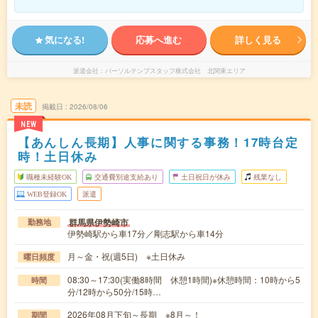
気になる!
応募へ進む
詳しく見る
派遣会社
パーソルテンプスタッフ株式会社 北関東エリア
未読
掲載日
2026/08/06
NEW
【あんしん長期】人事に関する事務！17時台定
時！土日休み
職種未経験OK
交通費別途支給あり
土日祝日が休み
残業なし
WEB登録OK
派遣
群馬県伊勢崎市
勤務地
伊勢崎駅から車17分／剛志駅から車14分
月～金・祝(週5日) ※土日休み
曜日頻度
08:30～17:30(実働8時間 休憩1時間)※休憩時間：10時から5
時間
分/12時から50分/15時…
2026年08月下旬～長期 ※8月～！
期間