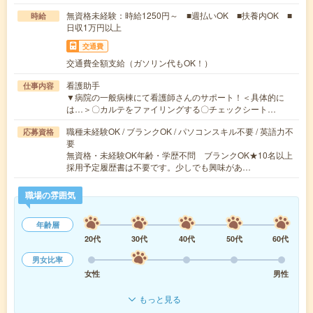
無資格未経験：時給1250円～ ■週払いOK ■扶養内OK ■
時給
日収1万円以上
交通費
交通費全額支給（ガソリン代もOK！）
看護助手
仕事内容
▼病院の一般病棟にて看護師さんのサポート！＜具体的に
は…＞〇カルテをファイリングする〇チェックシート…
職種未経験OK / ブランクOK / パソコンスキル不要 / 英語力不
応募資格
要
無資格・未経験OK年齢・学歴不問 ブランクOK★10名以上
採用予定履歴書は不要です。少しでも興味があ…
職場の雰囲気
年齢層
20代
30代
40代
50代
60代
男女比率
女性
男性
もっと見る