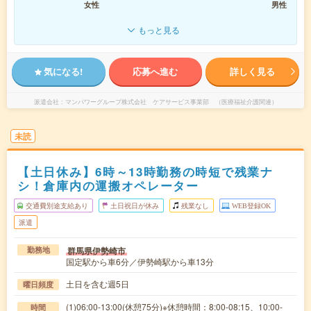
女性
男性
もっと見る
気になる!
応募へ進む
詳しく見る
派遣会社
マンパワーグループ株式会社 ケアサービス事業部 （医療福祉介護関連）
未読
【土日休み】6時～13時勤務の時短で残業ナ
シ！倉庫内の運搬オペレーター
交通費別途支給あり
土日祝日が休み
残業なし
WEB登録OK
派遣
群馬県伊勢崎市
勤務地
国定駅から車6分／伊勢崎駅から車13分
土日を含む週5日
曜日頻度
(1)06:00-13:00(休憩75分)※休憩時間：8:00-08:15、10:00-
時間