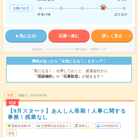
仕事の仕方
テキパキ
コツコツ
気になる!
応募へ進む
詳しく見る
派遣会社
パーソルテンプスタッフ株式会社 北関東エリア
興味があったら「★気になる！」をタップ！
「気になる！」を押しておくと、派遣会社から
「面談確約」
や
「応募歓迎」
が届きます！
未読
掲載日
2026/08/06
NEW
【9月スタート】あんしん長期！人事に関する
事務！残業なし
職種未経験OK
交通費別途支給あり
残業なし
WEB登録OK
派遣