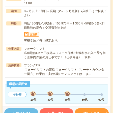
11:00
3ヶ月以上／即日～長期（2～3ヶ月更新）※入社日はご相談下
期間
さい
時給1300円／月収例：156,975円＝1,300円×5時間45分×21
時給
日勤務の場合＋交通費別途支給
交通費
実費支給／当社規定あり。
フォークリフト
仕事内容
私服勤務OK土日祝休みフォーク作業8割飲料水の入出荷を担
う倉庫内作業のお仕事です！《仕事内容》・飲料…
ブランクOK
応募資格
フォークリフトの資格 フォークリフト（リーチ・カウンタ
ー両方）の乗務・実務経験 ランスタッドは、き…
職場の雰囲気
年齢層
20代
30代
40代
50代
60代