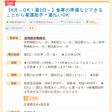
NEW
【8月～OK！週2日～】食事の準備などできる
ことから看護助手＊週払いOK
職種未経験OK
交通費別途支給あり
土日祝日が休み
残業なし
WEB登録OK
派遣
群馬県伊勢崎市
勤務地
伊勢崎駅から---分／境町駅から---分／国定駅から---分／新伊
勢崎駅から---分／剛志駅から---分
週2日～5日OK（月～金） ★土日休みOK
曜日頻度
★1日6時間～の時短シフトOK★もちろんフルタイムシフト
時間
も可能★スタート時間選べます7:00～16:…
長期のお仕事です。開始日はご相談ください！ ★急募
期間
無資格未経験：時給1300円～ 経験者：時給1400円～ ★
時給
日払い／週払い制度あり（月払いも選べます）※稼働開始時
は手続き完了次第のお支払いとなります。
交通費
交通費支給※規定有