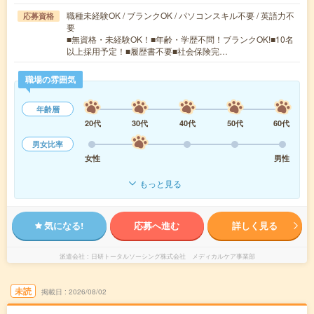
職種未経験OK / ブランクOK / パソコンスキル不要 / 英語力不
応募資格
要
■無資格・未経験OK！■年齢・学歴不問！ブランクOK!■10名
以上採用予定！■履歴書不要■社会保険完…
職場の雰囲気
年齢層
20代
30代
40代
50代
60代
男女比率
女性
男性
もっと見る
気になる!
応募へ進む
詳しく見る
派遣会社
日研トータルソーシング株式会社 メディカルケア事業部
未読
掲載日
2026/08/02