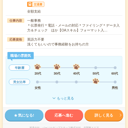
交通費
全額支給
一般事務
仕事内容
＊伝票発行＊電話・メールの対応＊ファイリング＊データ入
力＆チェック ほか【OAスキル】フォーマット入…
英語力不要
応募資格
浅くてもいいので事務経験をお持ちの方
職場の雰囲気
年齢層
20代
30代
40代
50代
60代
男女比率
女性
男性
もっと見る
気になる!
応募へ進む
詳しく見る
派遣会社
パーソルテンプスタッフ株式会社 北関東エリア