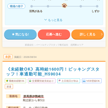
職場の様子
活気がある
しずか
もっと見る
気になる!
応募へ進む
詳しく見る
派遣会社
パーソルテンプスタッフ株式会社 北関東エリア
未読
掲載日
2026/08/04
《未経験OK》高時給1600円！ピッキングスタ
ッフ！車通勤可能_H59034
職種未経験OK
交通費別途支給あり
土日祝日が休み
WEB登録OK
派遣
群馬県伊勢崎市
勤務地
剛志駅から車5分
月～金／週5日勤務
曜日頻度