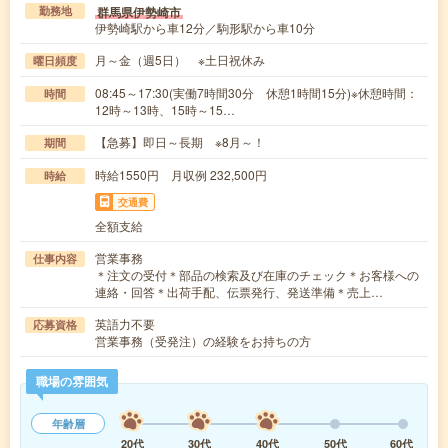
群馬県伊勢崎市
勤務地
伊勢崎駅から車12分／駒形駅から車10分
月～金（週5日） ※土日祝休み
曜日頻度
08:45～17:30(実働7時間30分 休憩1時間15分)※休憩時間：
時間
12時～13時、15時～15…
【急募】即日～長期 ※8月～！
期間
時給1550円 月収例 232,500円
時給
交通費
全額支給
営業事務
仕事内容
＊注文の受付＊部品の検索及び在庫のチェック＊お客様への
連絡・回答＊出荷手配、伝票発行、発送準備＊売上…
英語力不要
応募資格
営業事務（受発注）の経験をお持ちの方
職場の雰囲気
年齢層
20代
30代
40代
50代
60代