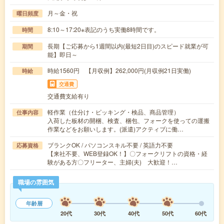
月～金・祝
曜日頻度
8:10～17:20※表記のうち実働8時間です。
時間
長期【ご応募から1週間以内(最短2日目)のスピード就業が可
期間
能】即日～
時給1560円 【月収例】262,000円(月収例21日実働)
時給
交通費
交通費支給有り
軽作業（仕分け・ピッキング・検品、商品管理）
仕事内容
入荷した板材の開梱、検査、梱包、フォークを使っての運搬
作業などをお願いします。(派遣)アクティブに働…
ブランクOK / パソコンスキル不要 / 英語力不要
応募資格
【来社不要、WEB登録OK！】〇フォークリフトの資格・経
験がある方〇フリーター、主婦(夫) 大歓迎！…
職場の雰囲気
年齢層
20代
30代
40代
50代
60代