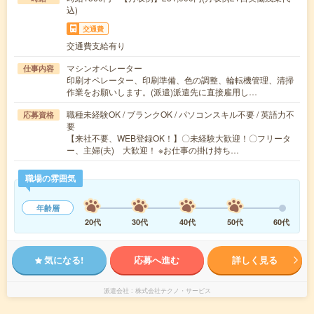
込)
交通費
交通費支給有り
マシンオペレーター
仕事内容
印刷オペレーター、印刷準備、色の調整、輪転機管理、清掃
作業をお願いします。(派遣)派遣先に直接雇用し…
職種未経験OK / ブランクOK / パソコンスキル不要 / 英語力不
応募資格
要
【来社不要、WEB登録OK！】〇未経験大歓迎！〇フリータ
ー、主婦(夫) 大歓迎！ ※お仕事の掛け持ち…
職場の雰囲気
年齢層
20代
30代
40代
50代
60代
気になる!
応募へ進む
詳しく見る
派遣会社
株式会社テクノ・サービス