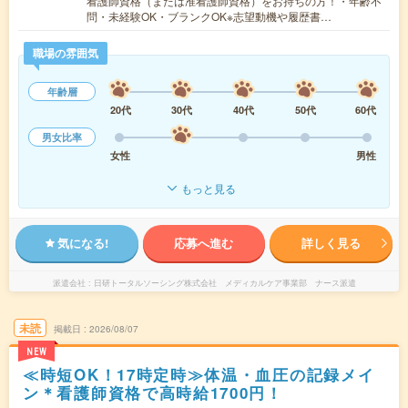
看護師資格（または准看護師資格）をお持ちの方！・年齢不
問・未経験OK・ブランクOK※志望動機や履歴書…
職場の雰囲気
年齢層
20代
30代
40代
50代
60代
男女比率
女性
男性
もっと見る
気になる!
応募へ進む
詳しく見る
派遣会社
日研トータルソーシング株式会社 メディカルケア事業部 ナース派遣
未読
掲載日
2026/08/07
NEW
≪時短OK！17時定時≫体温・血圧の記録メイ
ン＊看護師資格で高時給1700円！