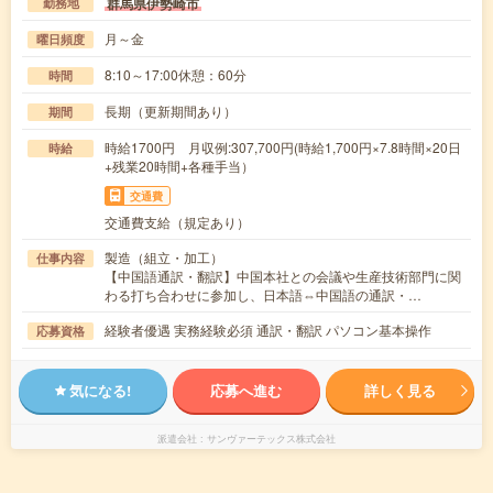
群馬県伊勢崎市
勤務地
月～金
曜日頻度
8:10～17:00休憩：60分
時間
長期（更新期間あり）
期間
時給1700円 月収例:307,700円(時給1,700円×7.8時間×20日
時給
+残業20時間+各種手当）
交通費
交通費支給（規定あり）
製造（組立・加工）
仕事内容
【中国語通訳・翻訳】中国本社との会議や生産技術部門に関
わる打ち合わせに参加し、日本語⇔中国語の通訳・…
経験者優遇 実務経験必須 通訳・翻訳 パソコン基本操作
応募資格
気になる!
応募へ進む
詳しく見る
派遣会社
サンヴァーテックス株式会社