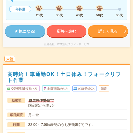
年齢層
20代
30代
40代
50代
60代
気になる!
応募へ進む
詳しく見る
派遣会社
株式会社テクノ・サービス
未読
高時給！車通勤OK！土日休み！フォークリフ
ト作業
交通費別途支給あり
土日祝日が休み
WEB登録OK
派遣
群馬県伊勢崎市
勤務地
国定駅から車8分
月～金
曜日頻度
22:00～7:00※表記のうち実働8時間です。
時間