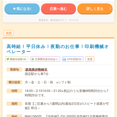
気になる!
応募へ進む
詳しく見る
派遣会社
株式会社テクノ・サービス
未読
高時給！平日休み！夜勤のお仕事！印刷機械オ
ペレーター
職種未経験OK
交通費別途支給あり
WEB登録OK
派遣
群馬県伊勢崎市
勤務地
国定駅から車7分
月～金・土・日・祝 ※シフト制
曜日頻度
18:00～2:1014:00～21:20※表記のうち実働6時間20分から7
時間
時間25分です。
長期【ご応募から1週間以内(最短2日目)のスピード就業が可
期間
能】即日～
時給1560円 【月収例】231,000円(月収例21日実働残業代
時給