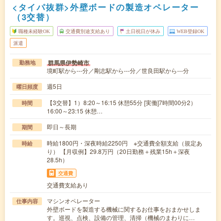
<タイパ抜群>外壁ボードの製造オペレーター
（3交替）
職種未経験OK
交通費別途支給あり
土日祝日が休み
WEB登録OK
派遣
群馬県伊勢崎市
勤務地
境町駅から---分／剛志駅から---分／世良田駅から---分
週5日
曜日頻度
【3交替】1）8:20～16:15 休憩55分 [実働]7時間00分2）
時間
16:00～23:15 休憩…
即日～長期
期間
時給1800円・深夜時給2250円 ※交通費全額支給（規定あ
時給
り） 【月収例】29.8万円（20日勤務＋残業15h＋深夜
28.5h）
交通費
交通費支給あり
マシンオペレーター
仕事内容
外壁ボードを製造する機械に関するお仕事をおまかせしま
す。巡視、点検、設備の管理、清掃（機械のまわりに…