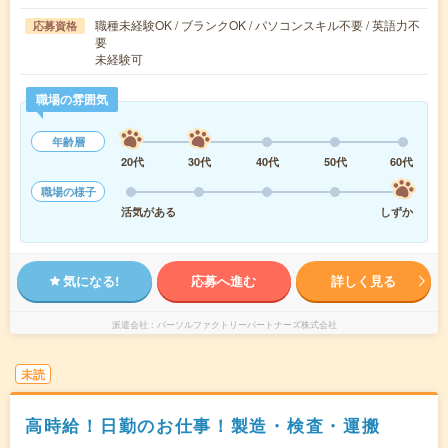
職種未経験OK / ブランクOK / パソコンスキル不要 / 英語力不
応募資格
要
未経験可
職場の雰囲気
年齢層
20代
30代
40代
50代
60代
職場の様子
活気がある
しずか
気になる!
応募へ進む
詳しく見る
派遣会社
パーソルファクトリーパートナーズ株式会社
未読
高時給！日勤のお仕事！製造・検査・運搬