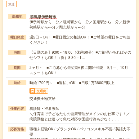
派遣
群馬県伊勢崎市
勤務地
伊勢崎駅から---分／境町駅から---分／国定駅から---分／新伊
勢崎駅から---分／剛志駅から---分
週2日～OK！ ■曜日固定の相談OK！ ■ご希望の曜日をご相談
曜日頻度
ください！
【日勤のみ】9:00～18:00（休憩60分）■ご希望があればその
時間
他シフトもOK！（例）8:30～1…
2ヶ月～ ■ご応募から最短3日後に開始可能 9月～、10月
期間
スタートもOK！
時給1700円～ ■週払いOK ■日収1万3600円以上
時給
交通費
交通費全額支給
看護師・准看護師
仕事内容
＼保育園で子どもたちの健康管理がメインのお仕事です！／
病院勤務とは違って急な対応や医療行為も少なく、…
職種未経験OK / ブランクOK / パソコンスキル不要 / 英語力不
応募資格
要