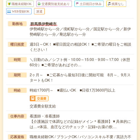
職種未経験OK
交通費別途支給あり
土日祝日が休み
残業なし
WEB登録OK
派遣
群馬県伊勢崎市
勤務地
伊勢崎駅から---分／境町駅から---分／国定駅から---分／新伊
勢崎駅から---分／剛志駅から---分
週3日～OK！ ■曜日固定の相談OK！ ■ご希望の曜日をご相談
曜日頻度
ください！
＼日勤のみ／シフト例・10:00～15:00・9:00～17:00（休憩
時間
60分）■ご希望があればその…
2ヶ月～ ■ご応募から最短3日後に開始可能 8月～、9月ス
期間
タートもOK！
時給1700円～ ■週払いOK ■日収1万3600円以上
時給
交通費
交通費全額支給
看護師・准看護師
仕事内容
【介護施設で体調などの記録がメイン＊看護師】▼具体的に
は…○体温、血圧などのチェック・記録○お薬の飲…
職種未経験OK / ブランクOK / パソコンスキル不要 / 英語力不
応募資格