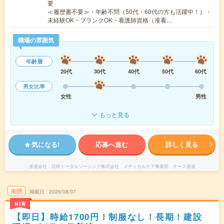
要
≪履歴書不要≫・年齢不問（50代・60代の方も活躍中！）・
未経験OK・ブランクOK・看護師資格（准看…
職場の雰囲気
年齢層
20代
30代
40代
50代
60代
男女比率
女性
男性
もっと見る
気になる!
応募へ進む
詳しく見る
派遣会社
日研トータルソーシング株式会社 メディカルケア事業部 ナース派遣
未読
掲載日
2026/08/07
NEW
【即日】時給1700円！制服なし！長期！建設