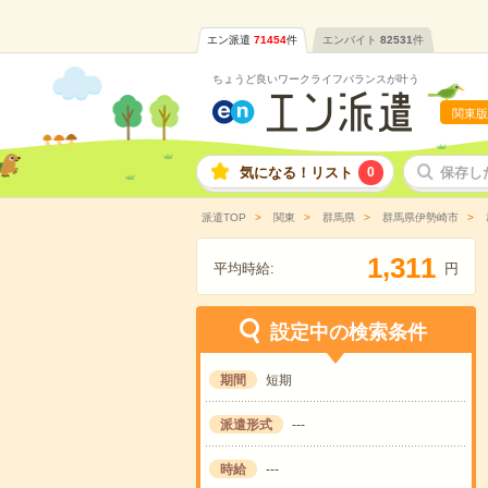
エン派遣
71454
件
エンバイト
82531
件
ちょうど良いワークライフバランスが叶う
関東版
気になる！リスト
0
保存し
派遣TOP
関東
群馬県
群馬県伊勢崎市
,
1
3
1
1
平均時給:
円
設定中の検索条件
期間
短期
派遣形式
---
時給
---