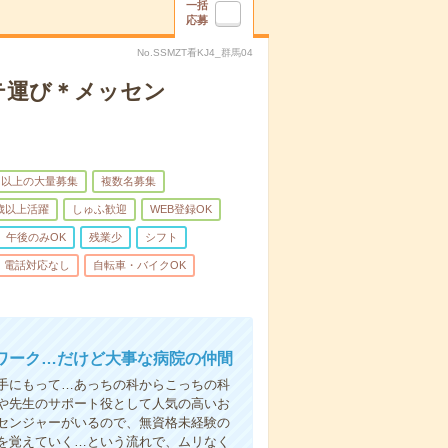
一括
応募
No.SSMZT看KJ4_群馬04
テ運び＊メッセン
名以上の大量募集
複数名募集
0歳以上活躍
しゅふ歓迎
WEB登録OK
午後のみOK
残業少
シフト
電話対応なし
自転車・バイクOK
ワーク…だけど大事な病院の仲間
手にもって…あっちの科からこっちの科
や先生のサポート役として人気の高いお
センジャーがいるので、無資格未経験の
を覚えていく…という流れで、ムリなく