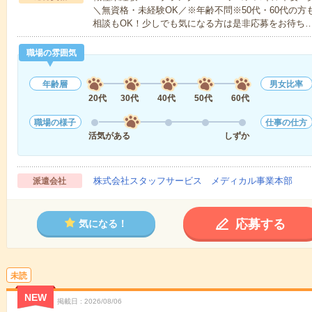
＼無資格・未経験OK／※年齢不問※50代・60代の
相談もOK！少しでも気になる方は是非応募をお待ち
職場の雰囲気
年齢層
男女比率
20代
30代
40代
50代
60代
職場の様子
仕事の仕方
活気がある
しずか
株式会社スタッフサービス メディカル事業本部
派遣会社
応募する
気になる！
未読
NEW
掲載日
2026/08/06