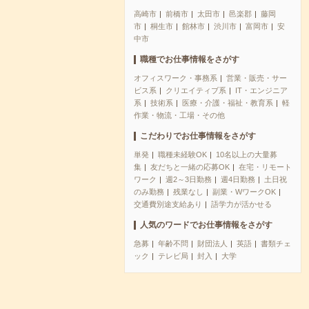
高崎市
前橋市
太田市
邑楽郡
藤岡
市
桐生市
館林市
渋川市
富岡市
安
中市
職種でお仕事情報をさがす
オフィスワーク・事務系
営業・販売・サー
ビス系
クリエイティブ系
IT・エンジニア
系
技術系
医療・介護・福祉・教育系
軽
作業・物流・工場・その他
こだわりでお仕事情報をさがす
単発
職種未経験OK
10名以上の大量募
集
友だちと一緒の応募OK
在宅・リモート
ワーク
週2～3日勤務
週4日勤務
土日祝
のみ勤務
残業なし
副業・WワークOK
交通費別途支給あり
語学力が活かせる
人気のワードでお仕事情報をさがす
急募
年齢不問
財団法人
英語
書類チェ
ック
テレビ局
封入
大学