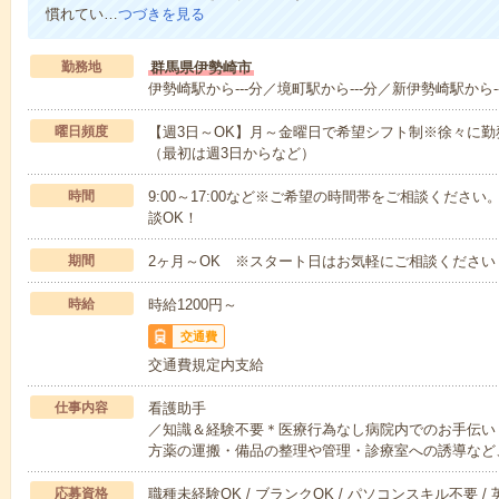
慣れてい…
つづきを見る
勤務地
群馬県伊勢崎市
伊勢崎駅から---分／境町駅から---分／新伊勢崎駅から--
曜日頻度
【週3日～OK】月～金曜日で希望シフト制※徐々に
（最初は週3日からなど）
時間
9:00～17:00など※ご希望の時間帯をご相談くだ
談OK！
期間
2ヶ月～OK ※スタート日はお気軽にご相談ください
時給
時給1200円～
交通費
交通費規定内支給
仕事内容
看護助手
／知識＆経験不要＊医療行為なし病院内でのお手伝い
方薬の運搬・備品の整理や管理・診療室への誘導など
応募資格
職種未経験OK / ブランクOK / パソコンスキル不要 /