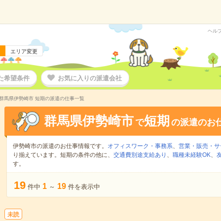
ヘル
エリア変更
た希望条件
お気に入りの派遣会社
群馬県伊勢崎市 短期の派遣の仕事一覧
群馬県伊勢崎市
短期
で
の派遣のお
伊勢崎市の派遣のお仕事情報です。
オフィスワーク・事務系
、
営業・販売・サ
り揃えています。短期の条件の他に、
交通費別途支給あり
、
職種未経験OK
、
す。
19
1
19
件中
～
件を表示中
未読