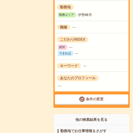
勤務地
伊勢崎市
勤務エリア
職種
---
こだわりINDEX
---
絶対
---
できれば
キーワード
---
あなたのプロフィール
---
条件の変更
他の検索結果を見る
勤務地でお仕事情報をさがす