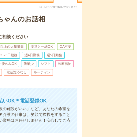
No.NISSOETRK-2SGH143
あちゃんのお話相
ご相談ください
名以上の大量募集
友達と一緒OK
OA不要
2～3日勤務
週4日勤務
週5日勤務
午後のみOK
残業少
シフト
医療福祉
電話対応なし
ルーティン
いOK＊電話登録OK
人数の施設がいい」など、あなたの希望を
▼介護の仕事は、笑顔で挨拶をすること
い業務はお任せしません！安心してご応