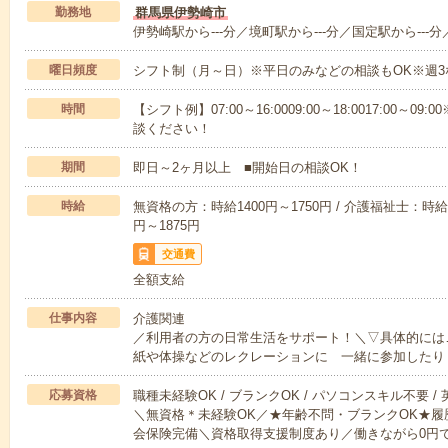
勤務地
群馬県伊勢崎市
伊勢崎駅から---分／境町駅から---分／国定駅から---分
曜日頻度
シフト制（月～日）※平日のみなどの相談もOK※週3
時間
【シフト例】07:00～16:0009:00～18:0017:00
談ください！
期間
即日～2ヶ月以上 ■開始日の相談OK！
時給
無資格の方：時給1400円～1750円 / 介護福祉士：時給1
円～1875円
交通費
全額支給
仕事内容
介護関連
／利用者の方の日常生活をサポート！＼▽具体的には
紙や体操などのレクレーションに 一緒に参加したり
応募資格
職種未経験OK / ブランクOK / パソコンスキル不要 /
＼無資格＊未経験OK／★年齢不問・ブランクOK★履
会保険完備＼資格取得支援制度あり／働きながら0円