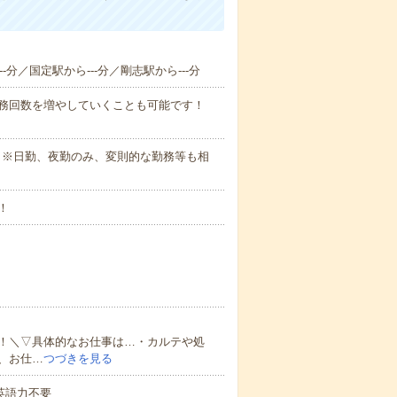
-分／国定駅から---分／剛志駅から---分
勤務回数を増やしていくことも可能です！
さい。※日勤、夜勤のみ、変則的な勤務等も相
！
！＼▽具体的なお仕事は…・カルテや処
、お仕…
つづきを見る
 英語力不要