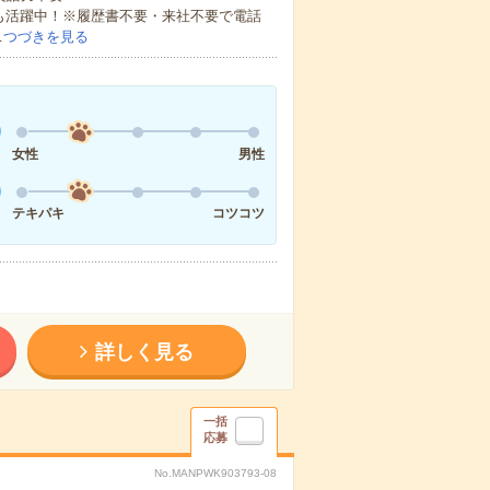
方も活躍中！※履歴書不要・来社不要で電話
…
つづきを見る
女性
男性
テキパキ
コツコツ
詳しく見る
一括
応募
No.MANPWK903793-08