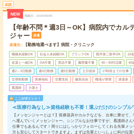
未読
NEW
掲載日
2026/08/06
【年齢不問＊週3日～OK】病院内でカル
ジャー
派遣
【勤務地選べます】病院・クリニック
派遣先
職種未経験OK
社会人未経験OK
ブランクOK
既卒第二新卒OK
10
友達と一緒OK
OA不要
英語不要
履歴書不要
40～50代活躍
6
週2～3日勤務
週4日勤務
週5日勤務
土日祝休
17時前までの仕事
交替制勤務
医療福祉
交費支給
服装自由
職場が禁煙
派遣多
看護師
介護士
ここがポイント！
≪医療行為なし≫資格経験も不要！運ぶだけのシンプル
【メッセンジャーとは？】医療器具やカルテなどを、台車に乗せて、
へ運んでいくメッセンジャー。シンプルなお仕事ですが、看護師さん
仕事でもあるんです！周りにはしっかりフォローしてくれる先輩メッ
方も安心してスタートできますよ。まずは先輩といっしょに科の位置