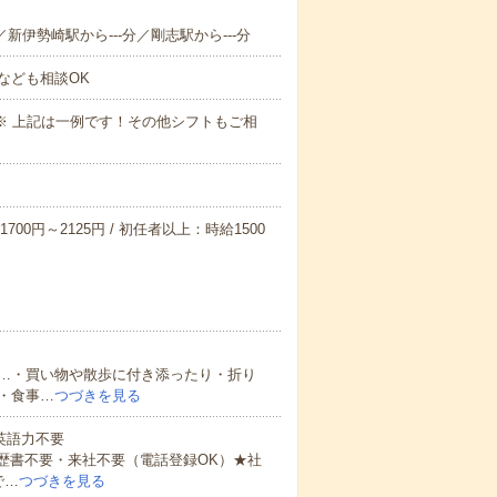
／新伊勢崎駅から---分／剛志駅から---分
なども相談OK
～09:00※ 上記は一例です！その他シフトもご相
700円～2125円 / 初任者以上：時給1500
…・買い物や散歩に付き添ったり・折り
・食事…
つづきを見る
 英語力不要
歴書不要・来社不要（電話登録OK）★社
で…
つづきを見る