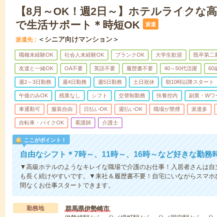
【8月～OK！週2日～】ホテルライクな
で生活サポート＊時短OK
派遣
＜シニア向けマンション＞
派遣先
職種未経験OK
社会人未経験OK
ブランクOK
大学生歓迎
既卒第二
友達と一緒OK
OA不要
英語不要
履歴書不要
40～50代活躍
6
週2～3日勤務
週4日勤務
週5日勤務
土日祝休
朝10時以降スタート
午後のみOK
残業なし
シフト
交替制勤務
扶養控内
副業・Wワ
車通勤可
服装自由
日払いOK
週払いOK
職場が禁煙
派遣多
自転車・バイクOK
看護師
介護士
ここがポイント！
自由なシフト＊7時～、11時～、16時～など好きな勤務
▼高級ホテルのようなキレイな職場で介護のお仕事！入居者さんは自
も長く続けやすいです。▼来社＆履歴書不要！自宅にいながらスマホ
間なくお仕事スタートできます。
勤務地
群馬県伊勢崎市