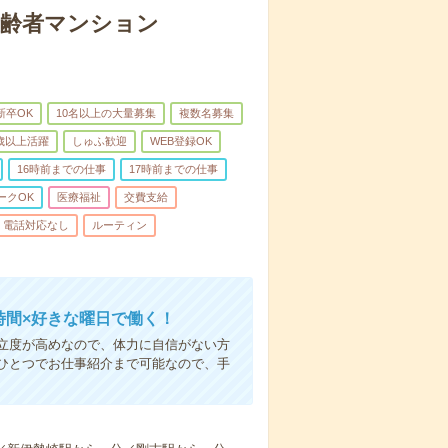
高齢者マンション
新卒OK
10名以上の大量募集
複数名募集
0歳以上活躍
しゅふ歓迎
WEB登録OK
16時前までの仕事
17時前までの仕事
ークOK
医療福祉
交費支給
電話対応なし
ルーティン
時間×好きな曜日で働く！
立度が高めなので、体力に自信がない方
ひとつでお仕事紹介まで可能なので、手