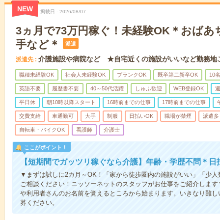
NEW
掲載日
2026/08/07
3ヵ月で73万円稼ぐ！未経験OK＊おば
手など＊
派遣
介護施設や病院など ★自宅近くの施設がいいなど勤務地
派遣先
職種未経験OK
社会人未経験OK
ブランクOK
既卒第二新卒OK
10
英語不要
履歴書不要
40～50代活躍
しゅふ歓迎
WEB登録OK
週
平日休
朝10時以降スタート
16時前までの仕事
17時前までの仕事
交費支給
車通勤可
大手
制服
日払いOK
職場が禁煙
派遣多
自転車・バイクOK
看護師
介護士
ここがポイント！
【短期間でガッツリ稼ぐなら介護】年齢・学歴不問＊日払
▼まずは試しに2カ月～OK！「家から徒歩圏内の施設がいい」「少
ご相談ください！ニッソーネットのスタッフがお仕事をご紹介します
や利用者さんのお名前を覚えるところから始まります。いきなり難し
募ください。