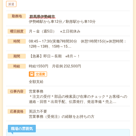
派遣
群馬県伊勢崎市
勤務地
伊勢崎駅から車12分／駒形駅から車10分
月～金（週5日） ※土日祝休み
曜日頻度
08:45～17:30(実働7時間30分 休憩1時間15分)※休憩時間：
時間
12時～13時、15時～15…
【急募】即日～長期 ※8月～！
期間
時給1550円 月収例 232,500円
時給
交通費
全額支給
営業事務
仕事内容
＊注文の受付＊部品の検索及び在庫のチェック＊お客様への
連絡・回答＊出荷手配、伝票発行、発送準備＊売上…
英語力不要
応募資格
営業事務（受発注）の経験をお持ちの方
職場の雰囲気