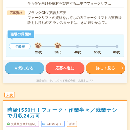
半々住宅向け外壁材を製造する工場でフォークリフ…
ブランクOK / 英語力不要
応募資格
フォークリフトの資格をお持ちの方フォークリフトの実務経
験をお持ちの方 ランスタッドは、きめ細やかなフ…
職場の雰囲気
年齢層
20代
30代
40代
50代
60代
気になる!
応募へ進む
詳しく見る
派遣会社
ランスタッド株式会社 北日本エリア
未読
時給1550円！フォーク・作業半々／残業ナシ
で月収24万可
交通費別途支給あり
WEB登録OK
派遣