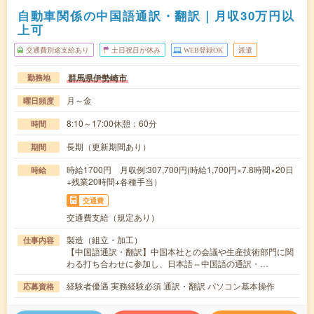
自動車関係の中国語通訳・翻訳｜月収30万円以
上可
交通費別途支給あり
土日祝日が休み
WEB登録OK
派遣
群馬県伊勢崎市
勤務地
月～金
曜日頻度
8:10～17:00休憩：60分
時間
長期（更新期間あり）
期間
時給1700円 月収例:307,700円(時給1,700円×7.8時間×20日
時給
+残業20時間+各種手当）
交通費
交通費支給（規定あり）
製造（組立・加工）
仕事内容
【中国語通訳・翻訳】中国本社との会議や生産技術部門に関
わる打ち合わせに参加し、日本語⇔中国語の通訳・…
経験者優遇 実務経験必須 通訳・翻訳 パソコン基本操作
応募資格