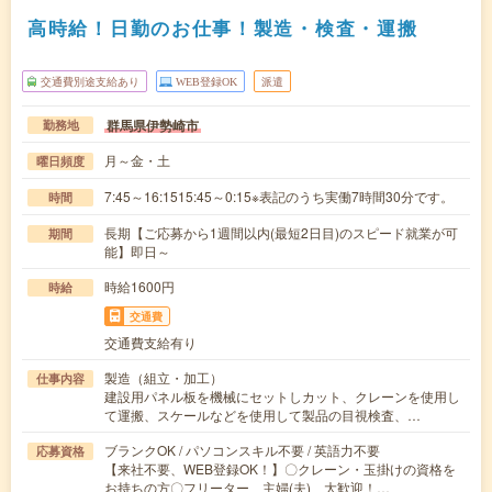
高時給！日勤のお仕事！製造・検査・運搬
交通費別途支給あり
WEB登録OK
派遣
群馬県伊勢崎市
勤務地
月～金・土
曜日頻度
7:45～16:1515:45～0:15※表記のうち実働7時間30分です。
時間
長期【ご応募から1週間以内(最短2日目)のスピード就業が可
期間
能】即日～
時給1600円
時給
交通費
交通費支給有り
製造（組立・加工）
仕事内容
建設用パネル板を機械にセットしカット、クレーンを使用し
て運搬、スケールなどを使用して製品の目視検査、…
ブランクOK / パソコンスキル不要 / 英語力不要
応募資格
【来社不要、WEB登録OK！】〇クレーン・玉掛けの資格を
お持ちの方〇フリーター、主婦(夫) 大歓迎！…