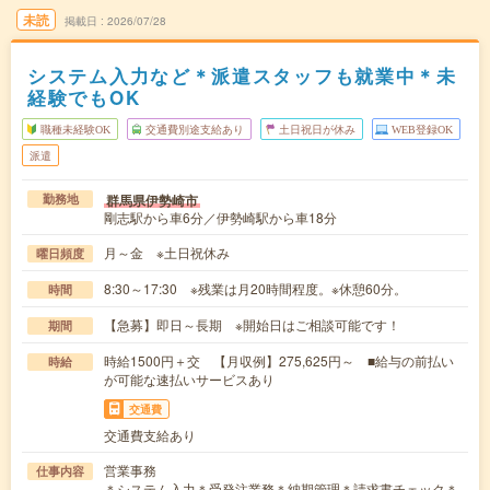
未読
掲載日
2026/07/28
システム入力など＊派遣スタッフも就業中＊未
経験でもOK
職種未経験OK
交通費別途支給あり
土日祝日が休み
WEB登録OK
派遣
群馬県伊勢崎市
勤務地
剛志駅から車6分／伊勢崎駅から車18分
月～金 ※土日祝休み
曜日頻度
8:30～17:30 ※残業は月20時間程度。※休憩60分。
時間
【急募】即日～長期 ※開始日はご相談可能です！
期間
時給1500円＋交 【月収例】275,625円～ ■給与の前払い
時給
が可能な速払いサービスあり
交通費
交通費支給あり
営業事務
仕事内容
＊システム入力＊受発注業務＊納期管理＊請求書チェック＊