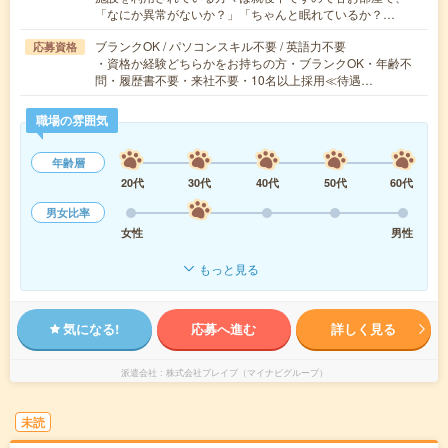
「なにか異常がないか？」「ちゃんと眠れているか？…
ブランクOK / パソコンスキル不要 / 英語力不要
応募資格
・資格か経験どちらかをお持ちの方・ブランクOK・年齢不
問・履歴書不要・来社不要・10名以上採用≪待遇…
職場の雰囲気
年齢層
20代
30代
40代
50代
60代
男女比率
女性
男性
もっと見る
気になる!
応募へ進む
詳しく見る
派遣会社
株式会社ブレイブ（マイナビグループ）
未読