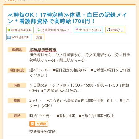
≪時短OK！17時定時≫体温・血圧の記録メイ
ン＊看護師資格で高時給1700円！
職種未経験OK
交通費別途支給あり
土日祝日が休み
残業なし
WEB登録OK
派遣
群馬県伊勢崎市
勤務地
伊勢崎駅から---分／境町駅から---分／国定駅から---分／新伊
勢崎駅から---分／剛志駅から---分
週3日～OK！ ■曜日固定の相談OK！ ■ご希望の曜日をご相談
曜日頻度
ください！
＼日勤のみ／シフト例・10:00～15:00・9:00～17:00（休憩
時間
60分）■ご希望があればその…
2ヶ月～ ■ご応募から最短3日後に開始可能 8月～、9月ス
期間
タートもOK！
時給1700円～ ■週払いOK ■日収1万3600円以上
時給
交通費
交通費全額支給