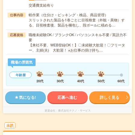
交通費支給有り
軽作業（仕分け・ピッキング・検品、商品管理）
仕事内容
スリットされた製品を1巻ごとに目視検査（外観・異物）す
る、目視検査後、製品を梱包し、段ボールに積める…
職種未経験OK / ブランクOK / パソコンスキル不要 / 英語力不
応募資格
要
【来社不要、WEB登録OK！】〇未経験大歓迎！〇フリータ
ー、主婦(夫) 大歓迎！ ※お仕事の掛け持ち…
職場の雰囲気
年齢層
20代
30代
40代
50代
60代
気になる!
応募へ進む
詳しく見る
派遣会社
株式会社テクノ・サービス
未読