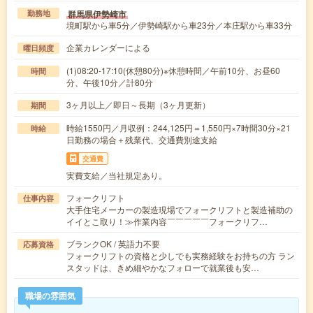
群馬県伊勢崎市
勤務地
境町駅から車5分／伊勢崎駅から車23分／本庄駅から車33分
企業カレンダーによる
曜日頻度
(1)08:20-17:10(休憩80分)※休憩時間／午前10分、お昼60
時間
分、午後10分／計80分
3ヶ月以上／即日～長期（3ヶ月更新）
期間
時給1550円／月収例：244,125円＝1,550円×7時間30分×21
時給
日勤務の場合＋残業代、交通費別途支給
交通費
実費支給／当社規定あり。
フォークリフト
仕事内容
大手住宅メーカーの製造現場でフォークリフトと製造補助の
イイとこ取り！≫作業内容￣￣￣￣￣フォークリフ…
ブランクOK / 英語力不要
応募資格
フォークリフトの資格と少しでも実務経験をお持ちの方 ラン
スタッドは、きめ細やかなフォローで就業後も安…
職場の雰囲気