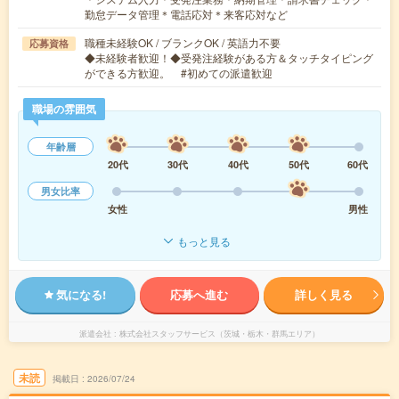
勤怠データ管理＊電話応対＊来客応対など
職種未経験OK / ブランクOK / 英語力不要
応募資格
◆未経験者歓迎！◆受発注経験がある方＆タッチタイピング
ができる方歓迎。 #初めての派遣歓迎
職場の雰囲気
年齢層
20代
30代
40代
50代
60代
男女比率
女性
男性
もっと見る
気になる!
応募へ進む
詳しく見る
派遣会社
株式会社スタッフサービス（茨城・栃木・群馬エリア）
未読
掲載日
2026/07/24