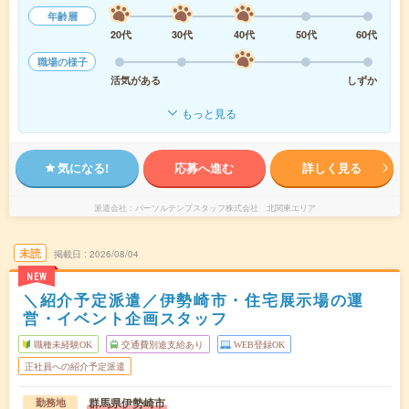
年齢層
20代
30代
40代
50代
60代
職場の様子
活気がある
しずか
もっと見る
気になる!
応募へ進む
詳しく見る
派遣会社
パーソルテンプスタッフ株式会社 北関東エリア
未読
掲載日
2026/08/04
NEW
＼紹介予定派遣／伊勢崎市・住宅展示場の運
営・イベント企画スタッフ
職種未経験OK
交通費別途支給あり
WEB登録OK
正社員への紹介予定派遣
群馬県伊勢崎市
勤務地