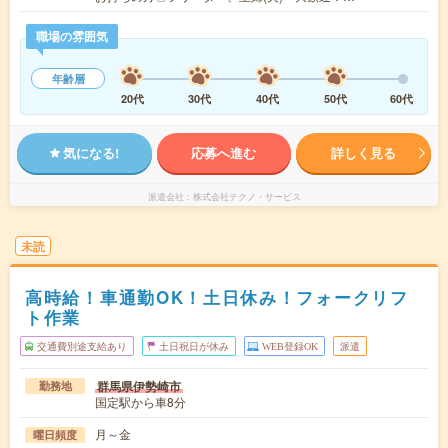
職場の雰囲気
年齢層
20代
30代
40代
50代
60代
気になる!
応募へ進む
詳しく見る
派遣会社
株式会社テクノ・サービス
未読
高時給！車通勤OK！土日休み！フォークリフ
ト作業
交通費別途支給あり
土日祝日が休み
WEB登録OK
派遣
群馬県伊勢崎市
勤務地
国定駅から車8分
月～金
曜日頻度