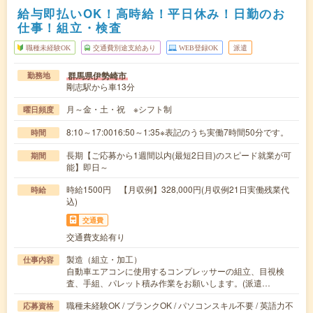
給与即払いOK！高時給！平日休み！日勤のお
仕事！組立・検査
職種未経験OK
交通費別途支給あり
WEB登録OK
派遣
群馬県伊勢崎市
勤務地
剛志駅から車13分
月～金・土・祝 ※シフト制
曜日頻度
8:10～17:0016:50～1:35※表記のうち実働7時間50分です。
時間
長期【ご応募から1週間以内(最短2日目)のスピード就業が可
期間
能】即日～
時給1500円 【月収例】328,000円(月収例21日実働残業代
時給
込)
交通費
交通費支給有り
製造（組立・加工）
仕事内容
自動車エアコンに使用するコンプレッサーの組立、目視検
査、手組、パレット積み作業をお願いします。(派遣…
職種未経験OK / ブランクOK / パソコンスキル不要 / 英語力不
応募資格