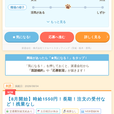
職場の様子
活気がある
しずか
もっと見る
気になる!
応募へ進む
詳しく見る
派遣会社
株式会社リクルートスタッフィング（茨城・栃木・群馬）
興味があったら「★気になる！」をタップ！
「気になる！」を押しておくと、派遣会社から
「面談確約」
や
「応募歓迎」
が届きます！
未読
掲載日
2026/08/04
NEW
【8月開始】時給1550円！長期！注文の受付な
ど！残業なし
交通費別途支給あり
土日祝日が休み
残業なし
WEB登録OK