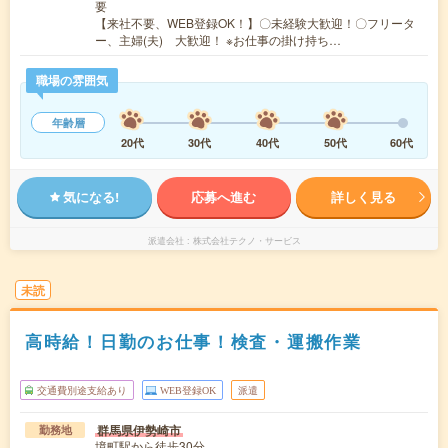
要
【来社不要、WEB登録OK！】〇未経験大歓迎！〇フリータ
ー、主婦(夫) 大歓迎！ ※お仕事の掛け持ち…
職場の雰囲気
年齢層
20代
30代
40代
50代
60代
気になる!
応募へ進む
詳しく見る
派遣会社
株式会社テクノ・サービス
未読
高時給！日勤のお仕事！検査・運搬作業
交通費別途支給あり
WEB登録OK
派遣
群馬県伊勢崎市
勤務地
境町駅から徒歩30分