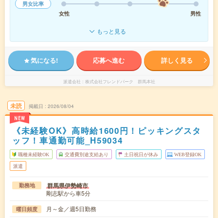
男女比率
女性
男性
もっと見る
気になる!
応募へ進む
詳しく見る
派遣会社
株式会社フレンドパーク 群馬本社
未読
掲載日
2026/08/04
NEW
《未経験OK》高時給1600円！ピッキングスタ
ッフ！車通勤可能_H59034
職種未経験OK
交通費別途支給あり
土日祝日が休み
WEB登録OK
派遣
群馬県伊勢崎市
勤務地
剛志駅から車5分
月～金／週5日勤務
曜日頻度