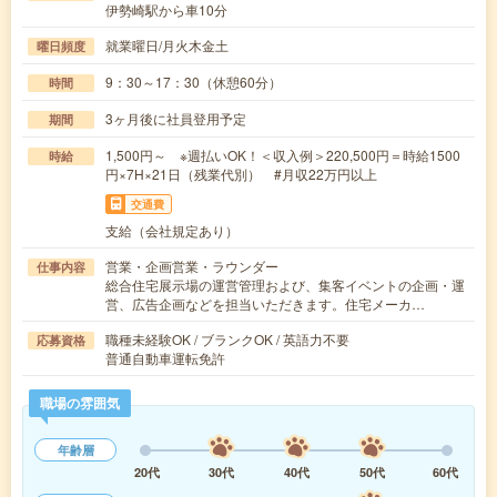
伊勢崎駅から車10分
就業曜日/月火木金土
曜日頻度
9：30～17：30（休憩60分）
時間
3ヶ月後に社員登用予定
期間
1,500円～ ※週払いOK！＜収入例＞220,500円＝時給1500
時給
円×7H×21日（残業代別） #月収22万円以上
交通費
支給（会社規定あり）
営業・企画営業・ラウンダー
仕事内容
総合住宅展示場の運営管理および、集客イベントの企画・運
営、広告企画などを担当いただきます。住宅メーカ…
職種未経験OK / ブランクOK / 英語力不要
応募資格
普通自動車運転免許
職場の雰囲気
年齢層
20代
30代
40代
50代
60代