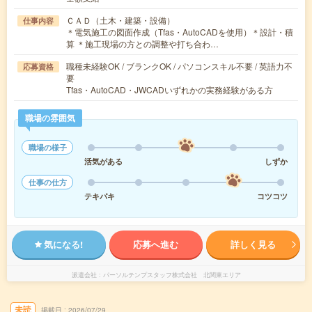
ＣＡＤ（土木・建築・設備）
仕事内容
＊電気施工の図面作成（Tfas・AutoCADを使用）＊設計・積
算 ＊施工現場の方との調整や打ち合わ…
職種未経験OK / ブランクOK / パソコンスキル不要 / 英語力不
応募資格
要
Tfas・AutoCAD・JWCADいずれかの実務経験がある方
職場の雰囲気
職場の様子
活気がある
しずか
仕事の仕方
テキパキ
コツコツ
気になる!
応募へ進む
詳しく見る
派遣会社
パーソルテンプスタッフ株式会社 北関東エリア
未読
掲載日
2026/07/29