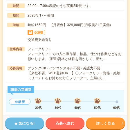
22:00～7:00※表記のうち実働8時間です。
時間
2026/8/17～長期
期間
時給1650円 【月収例】329,000円(月収例21日実働)
時給
交通費
交通費支給有り
フォークリフト
仕事内容
フォークリフトでの入出庫作業、検品、仕分け作業などをお
願いします。(派遣)資格と経験を活かして、新た…
ブランクOK / パソコンスキル不要 / 英語力不要
応募資格
【来社不要、WEB登録OK！】〇フォークリフト資格・経験
（リーチ）をお持ちの方〇フリーター、主婦(夫…
職場の雰囲気
年齢層
20代
30代
40代
50代
60代
気になる!
応募へ進む
詳しく見る