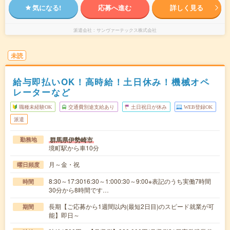
気になる!
応募へ進む
詳しく見る
派遣会社
サンヴァーテックス株式会社
未読
給与即払いOK！高時給！土日休み！機械オペ
レーターなど
職種未経験OK
交通費別途支給あり
土日祝日が休み
WEB登録OK
派遣
群馬県伊勢崎市
勤務地
境町駅から車10分
月～金・祝
曜日頻度
8:30～17:3016:30～1:000:30～9:00※表記のうち実働7時間
時間
30分から8時間です…
長期【ご応募から1週間以内(最短2日目)のスピード就業が可
期間
能】即日～