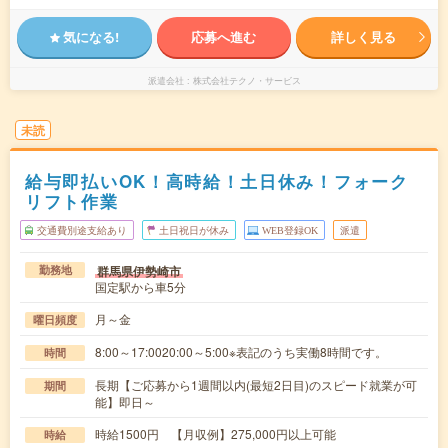
気になる!
応募へ進む
詳しく見る
派遣会社
株式会社テクノ・サービス
未読
給与即払いOK！高時給！土日休み！フォーク
リフト作業
交通費別途支給あり
土日祝日が休み
WEB登録OK
派遣
群馬県伊勢崎市
勤務地
国定駅から車5分
月～金
曜日頻度
8:00～17:0020:00～5:00※表記のうち実働8時間です。
時間
長期【ご応募から1週間以内(最短2日目)のスピード就業が可
期間
能】即日～
時給1500円 【月収例】275,000円以上可能
時給