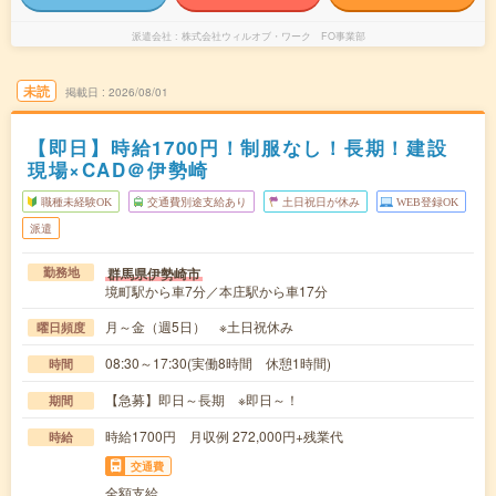
派遣会社
株式会社ウィルオブ・ワーク FO事業部
未読
掲載日
2026/08/01
【即日】時給1700円！制服なし！長期！建設
現場×CAD＠伊勢崎
職種未経験OK
交通費別途支給あり
土日祝日が休み
WEB登録OK
派遣
群馬県伊勢崎市
勤務地
境町駅から車7分／本庄駅から車17分
月～金（週5日） ※土日祝休み
曜日頻度
08:30～17:30(実働8時間 休憩1時間)
時間
【急募】即日～長期 ※即日～！
期間
時給1700円 月収例 272,000円+残業代
時給
交通費
全額支給