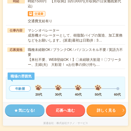
時給1500円 【月収例】320,000円(月収例21日実働残業代
時給
込)
交通費
交通費支給有り
マシンオペレーター
仕事内容
成形機オペレーターとして、樹脂製パイプの製造、加工業務
などをお願いします。(派遣)最初は日勤(8：3…
職種未経験OK / ブランクOK / パソコンスキル不要 / 英語力不
応募資格
要
【来社不要、WEB登録OK！】〇未経験大歓迎！〇フリータ
ー、主婦(夫) 大歓迎！ ※お仕事の掛け持ち…
職場の雰囲気
年齢層
20代
30代
40代
50代
60代
気になる!
応募へ進む
詳しく見る
派遣会社
株式会社テクノ・サービス