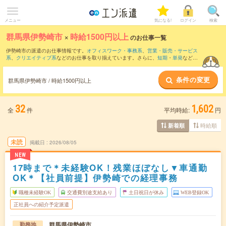
メニュー
気になる!
ログイン
検索
群馬県伊勢崎市
×
時給1500円以上
のお仕事一覧
伊勢崎市の派遣のお仕事情報です。
オフィスワーク・事務系
、
営業・販売・サービス
系
、
クリエイティブ系
などのお仕事を取り揃えています。さらに、
短期
・
単発
などの
期間や、
職種未経験OK
などのこだわり条件で絞り込んでいただけます。
条件の変更
群馬県伊勢崎市 / 時給1500円以上
32
1,602
全
件
平均時給:
円
時給順
新着順
未読
掲載日
2026/08/05
NEW
17時まで＊未経験OK！残業ほぼなし▼車通勤
OK＊【社員前提】伊勢崎での経理事務
職種未経験OK
交通費別途支給あり
土日祝日が休み
WEB登録OK
正社員への紹介予定派遣
群馬県伊勢崎市
勤務地