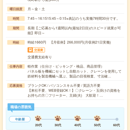
月～金・土
曜日頻度
7:45～16:1515:45～0:15※表記のうち実働7時間30分です。
時間
長期【ご応募から1週間以内(最短2日目)のスピード就業が可
期間
能】即日～
時給1660円 【月収例】266,000円(月収例21日実働)
時給
交通費
交通費支給有り
軽作業（仕分け・ピッキング・検品、商品管理）
仕事内容
パネル板を機械にセットし自動カット、クレーンを使用して
鉄材料を製造機械へ運ぶ、製品の目視検査、寸法確…
ブランクOK / パソコンスキル不要 / 英語力不要
応募資格
【来社不要、WEB登録OK！】〇クレーン・玉掛けの資格を
お持ちの方〇フリーター、主婦(夫) 大歓迎！…
職場の雰囲気
年齢層
20代
30代
40代
50代
60代