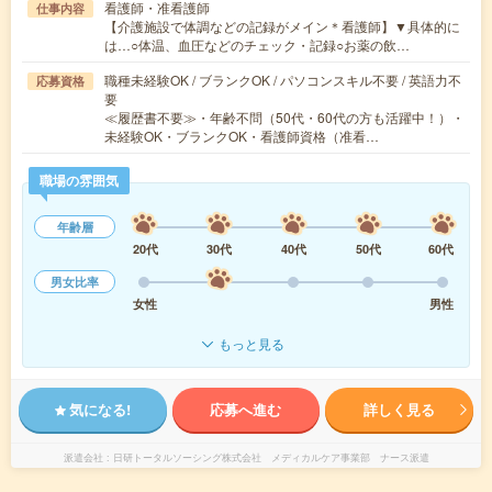
看護師・准看護師
仕事内容
【介護施設で体調などの記録がメイン＊看護師】▼具体的に
は…○体温、血圧などのチェック・記録○お薬の飲…
職種未経験OK / ブランクOK / パソコンスキル不要 / 英語力不
応募資格
要
≪履歴書不要≫・年齢不問（50代・60代の方も活躍中！）・
未経験OK・ブランクOK・看護師資格（准看…
職場の雰囲気
年齢層
20代
30代
40代
50代
60代
男女比率
女性
男性
もっと見る
気になる!
応募へ進む
詳しく見る
派遣会社
日研トータルソーシング株式会社 メディカルケア事業部 ナース派遣