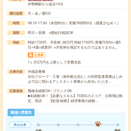
伊勢崎駅から徒歩14分
月～金／週5日
曜日頻度
08:10-17:00（休憩60分）実働7時間50分（残業少なめ！）
時間
即日～長期 ※開始日相談OK
期間
時給1730円 月収例 28万円 時給1730円×実働7h50m×週5
時給
日×4週+残業5h ※月収例を保証するものではありません。
交通費
1ヶ月3万円を上限として実費支給
外国語事務
仕事内容
自社グループ・工場（海外拠点含む）の内部監査業務はじめ
は下記に関わるアシスタント業務から担当いただき…
職種未経験OK / ブランクOK
応募資格
■未経験OK！【必要なスキル】TOEICのスコア、日商簿記検
定、英語 【歓迎/経験】経理事務の経験…
職場の雰囲気
男女比率
女性
男性