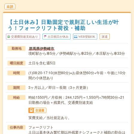
未読
【土日休み】日勤固定で規則正しい生活が叶
う！フォークリフト荷役・補助
交通費別途支給あり
土日祝日が休み
WEB登録OK
派遣
群馬県伊勢崎市
勤務地
境町駅から車5分／伊勢崎駅から車23分／本庄駅から車33分
土日を含む週5日
曜日頻度
(1)08:20-17:10(休憩80分)※お昼休憩60分+午前・午後に10分
時間
間の小休憩あり
3ヶ月以上／即日～長期（3ヶ月更新）
期間
時給1550円／月収例：244,125円＝1,550円×7時間30分×21
時給
日勤務の場合＋残業代、交通費別途支給
交通費
実費支給／当社規定あり。
フォークリフト
仕事内容
土日は基本休み繁忙期以外残業ナシフォークと補助の割合は