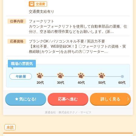
交通費
交通費支給有り
フォークリフト
仕事内容
カウンターフォークリフトを使用して自動車部品の運搬、仕
分け、空き箱の整理作業などをお願いします。(派…
ブランクOK / パソコンスキル不要 / 英語力不要
応募資格
【来社不要、WEB登録OK！】〇フォークリフトの資格・実
務経験(カウンター)をお持ちの方〇フリーター…
職場の雰囲気
年齢層
20代
30代
40代
50代
60代
気になる!
応募へ進む
詳しく見る
派遣会社
株式会社テクノ・サービス
未読