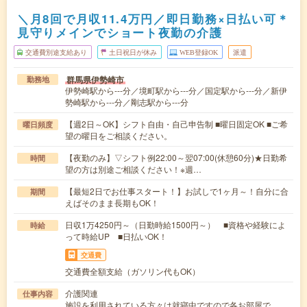
＼月8回で月収11.4万円／即日勤務×日払い可＊
見守りメインでショート夜勤の介護
交通費別途支給あり
土日祝日が休み
WEB登録OK
派遣
群馬県伊勢崎市
勤務地
伊勢崎駅から---分／境町駅から---分／国定駅から---分／新伊
勢崎駅から---分／剛志駅から---分
【週2日～OK】シフト自由・自己申告制 ■曜日固定OK ■ご希
曜日頻度
望の曜日をご相談ください。
【夜勤のみ】▽シフト例22:00～翌07:00(休憩60分)★日勤希
時間
望の方は別途ご相談ください！※週…
【最短2日でお仕事スタート！】お試しで1ヶ月～！自分に合
期間
えばそのまま長期もOK！
日収1万4250円～（日勤時給1500円～） ■資格や経験によ
時給
って時給UP ■日払いOK！
交通費
交通費全額支給（ガソリン代もOK）
介護関連
仕事内容
施設を利用されている方々は就寝中ですので各お部屋で、