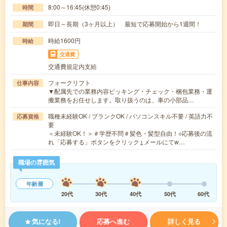
8:00～16:45(休憩0:45)
時間
即日～長期（3ヶ月以上） 最短で応募開始から1週間！
期間
時給1600円
時給
交通費
交通費規定内支給
フォークリフト
仕事内容
▼配属先での業務内容ピッキング・チェック・梱包業務・運
搬業務をお任せします。取り扱うのは、車の小部品…
職種未経験OK / ブランクOK / パソコンスキル不要 / 英語力不
応募資格
要
＜未経験OK！＞＃学歴不問＃髪色・髪型自由！○応募後の流
れ「応募する」ボタンをクリック↓メールにてw…
職場の雰囲気
年齢層
20代
30代
40代
50代
60代
気になる!
応募へ進む
詳しく見る