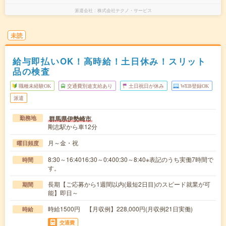
派遣会社
株式会社テクノ・サービス
未読
給与即払いOK！高時給！土日休み！スリット
品の検査
職種未経験OK
交通費別途支給あり
土日祝日が休み
WEB登録OK
派遣
群馬県伊勢崎市
勤務地
剛志駅から車12分
月～金・祝
曜日頻度
8:30～16:4016:30～0:400:30～8:40※表記のうち実働7時間で
時間
す。
長期【ご応募から1週間以内(最短2日目)のスピード就業が可
期間
能】即日～
時給1500円 【月収例】228,000円(月収例21日実働)
時給
交通費